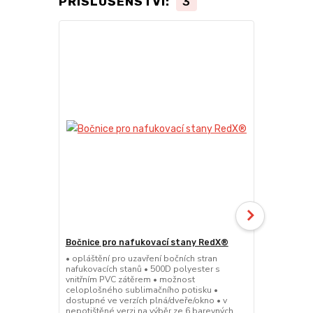
PŘÍSLUŠENSTVÍ:
3
Bočnice pro nafukovací stany RedX®
LED bílé sv
• opláštění pro uzavření bočních stran
• elektrické 
nafukovacích stanů • 500D polyester s
nafukovacích
vnitřním PVC zátěrem • možnost
spektrum svě
celoplošného sublimačního potisku •
nenáročná in
dostupné ve verzích plná/dveře/okno • v
nylonových k
nepotištěné verzi na výběr ze 6 barevných