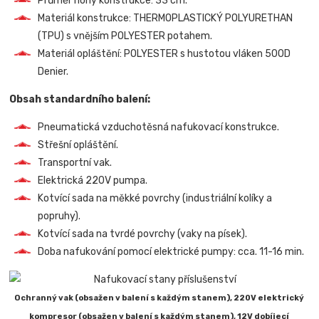
Průměr nohy konstrukce: 33 cm.
Materiál konstrukce: THERMOPLASTICKÝ POLYURETHAN
(TPU) s vnějším POLYESTER potahem.
Materiál opláštění: POLYESTER s hustotou vláken 500D
Denier.
Obsah standardního balení:
Pneumatická vzduchotěsná nafukovací konstrukce.
Střešní opláštění.
Transportní vak.
Elektrická 220V pumpa.
Kotvící sada na měkké povrchy (industriální kolíky a
popruhy).
Kotvící sada na tvrdé povrchy (vaky na písek).
Doba nafukování pomocí elektrické pumpy: cca. 11-16 min.
Ochranný vak (obsažen v balení s každým stanem), 220V elektrický
kompresor (obsažen v balení s každým stanem), 12V dobíjecí