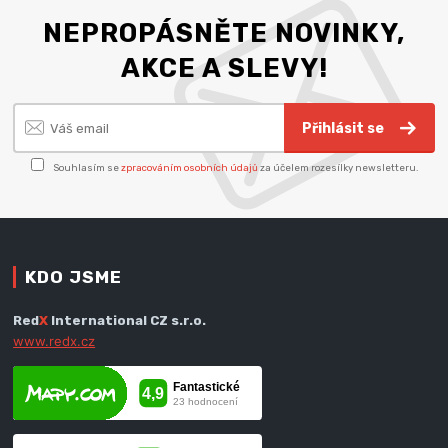
NEPROPÁSNĚTE NOVINKY,
AKCE A SLEVY!
Přihlásit se
Souhlasím se
zpracováním osobních údajů
za účelem rozesílky newsletteru.
KDO JSME
Red
X
International CZ s.r.o.
www.redx.cz