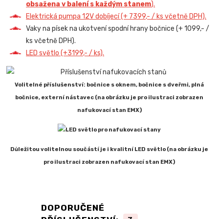
obsažena v balení s každým stanem
).
Elektrická pumpa 12V dobíjecí (+ 7399,- / ks včetně DPH).
Vaky na písek na ukotvení spodní hrany bočnice (+ 1099,- /
ks včetně DPH).
LED světlo (+3199,- / ks).
Volitelné příslušenství: bočnice s oknem, bočnice s dveřmi, plná
bočnice, externí nástavec (na obrázku je pro ilustraci zobrazen
nafukovací stan EMX)
Důležitou volitelnou součástí je i kvalitní LED světlo (na obrázku je
pro ilustraci zobrazen nafukovací stan EMX)
DOPORUČENÉ