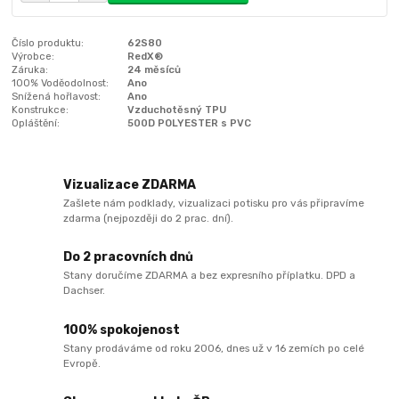
Číslo produktu:
62S80
Výrobce:
RedX®
Záruka:
24 měsíců
100% Voděodolnost:
Ano
Snížená hořlavost:
Ano
Konstrukce:
Vzduchotěsný TPU
Opláštění:
500D POLYESTER s PVC
Vizualizace ZDARMA
Zašlete nám podklady, vizualizaci potisku pro vás připravíme
zdarma (nejpozději do 2 prac. dní).
Do 2 pracovních dnů
Stany doručíme ZDARMA a bez expresního příplatku. DPD a
Dachser.
100% spokojenost
Stany prodáváme od roku 2006, dnes už v 16 zemích po celé
Evropě.