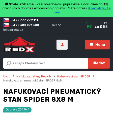
🚚 Stále stíháme
- vaši objednávku připravíme a doručíme do 1-2
pracovních dnů bez expresního příplatku. Máte dotaz?
Kontaktujte
nás
+420 777 979 111
0
ks
+420 380 071 380
CZK
za
0 Kč
info@redx.cz
Menu
Hledat
Úvod
Nafukovací stany RedX®
Nafukovací stan SPIDER
Nafukovací pneumatický stan SPIDER 8x8 m
NAFUKOVACÍ PNEUMATICKÝ
STAN SPIDER 8X8 M
Doprava ZDARMA