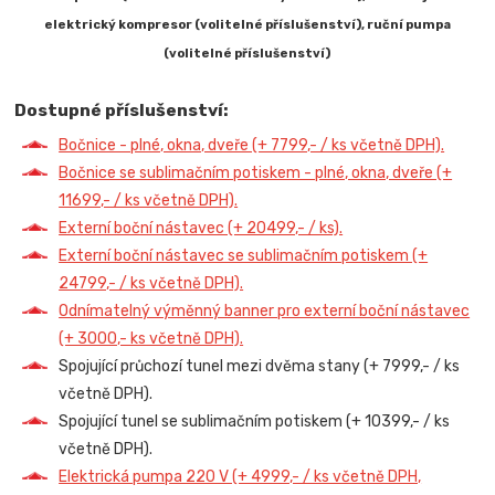
elektrický kompresor (volitelné příslušenství), ruční pumpa
(volitelné příslušenství)
Dostupné příslušenství:
Bočnice - plné, okna, dveře (+ 7799,- / ks včetně DPH).
Bočnice se sublimačním potiskem - plné, okna, dveře (+
11699,- / ks včetně DPH).
Externí boční nástavec (+ 20499,- / ks).
Externí boční nástavec se sublimačním potiskem (+
24799,- / ks včetně DPH).
Odnímatelný výměnný banner pro externí boční nástavec
(+ 3000,- ks včetně DPH).
Spojující průchozí tunel mezi dvěma stany (+ 7999,- / ks
včetně DPH).
Spojující tunel se sublimačním potiskem (+ 10399,- / ks
včetně DPH).
Elektrická pumpa 220 V (+ 4999,- / ks včetně DPH,