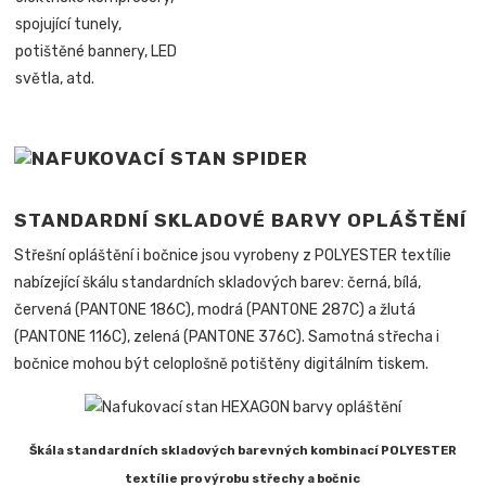
spojující tunely,
potištěné bannery, LED
světla, atd.
STANDARDNÍ SKLADOVÉ BARVY OPLÁŠTĚNÍ
Střešní opláštění i bočnice jsou vyrobeny z POLYESTER textílie
nabízející škálu standardních skladových barev: černá, bílá,
červená (PANTONE 186C), modrá (PANTONE 287C) a žlutá
(PANTONE 116C), zelená (PANTONE 376C). Samotná střecha i
bočnice mohou být celoplošně potištěny digitálním tiskem.
Škála standardních skladových barevných kombinací POLYESTER
textílie pro výrobu střechy a bočnic