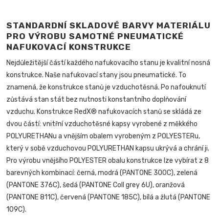
STANDARDNÍ SKLADOVÉ BARVY MATERIÁLU
PRO VÝROBU SAMOTNÉ PNEUMATICKÉ
NAFUKOVACÍ KONSTRUKCE
Nejdůležitější částí každého nafukovacího stanu je kvalitní nosná
konstrukce. Naše nafukovací stany jsou pneumatické. To
znamená, že konstrukce stanů je vzduchotěsná. Po nafouknutí
zůstává stan stát bez nutnosti konstantního doplňování
vzduchu. Konstrukce RedX® nafukovacích stanů se skládá ze
dvou částí: vnitřní vzduchotěsné kapsy vyrobené z měkkého
POLYURETHANu
a vnějším obalem vyrobeným z POLYESTERu,
který v sobě vzduchovou
POLYURETHAN
kapsu ukrývá a chrání ji.
Pro výrobu vnějšího POLYESTER obalu konstrukce lze vybírat z 8
barevných kombinací: černá, modrá (PANTONE 300C), zelená
(PANTONE 376C), šedá (PANTONE Coll grey 6U), oranžová
(PANTONE 811C), červená (PANTONE 185C), bílá a žlutá (PANTONE
109C).