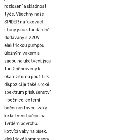
rozložení a skladnosti
týče. Všechny naše
SPIDER nafukovací
stany jsou standardně
dodávány s 220V
elektrickou pumpou,
úložným vakem a
sadou na ukotvení, jsou
tudíž připraveny k
okamžitému použití. K
dispozici je také široké
spektrum příslušenství
- bočnice, externí
boční nástavce, vaky
ke kotvení bočnic na
tvrdém povrchu,
kotvící vaky na písek,
elektrické kompresory,