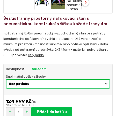
Šestistranný prostorný nafukovací stan s
pneumatickou konstrukcí s šířkou každé strany 4m
• pětistranný 8x8m pneumatický (vzduchotěsný) stan bez potřeby
konstantního dofukování • rychlá instalace • nízká váha • zabírá
minimum prostoru • možnost sublimačního potisku opláštění • doba
výroby od potvrzení objednávky: 2-3 týdny • materiál: polyurethan a
500D polyester
celý popis
Dostupnost
Skladem
Sublimační potisk střechy
124 999 Kč
/
ks
103 305 Kč
bez DPH
Přidat do košíku