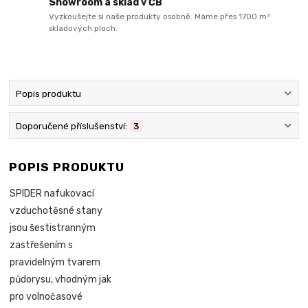
Showroom a sklad v ČB
Vyzkoušejte si naše produkty osobně. Máme přes 1700 m²
skladových ploch.
Popis produktu
Doporučené příslušenství:
3
POPIS PRODUKTU
SPIDER nafukovací
vzduchotěsné stany
jsou šestistranným
zastřešením s
pravidelným tvarem
půdorysu, vhodným jak
pro volnočasové