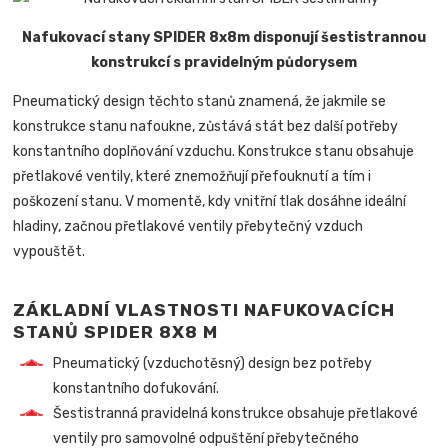
Nafukovací stany SPIDER 8x8m disponují šestistrannou
konstrukcí s pravidelným půdorysem
Pneumatický design těchto stanů znamená, že jakmile se
konstrukce stanu nafoukne, zůstává stát bez další potřeby
konstantního doplňování vzduchu. Konstrukce stanu obsahuje
přetlakové ventily, které znemožňují přefouknutí a tím i
poškození stanu. V momentě, kdy vnitřní tlak dosáhne ideální
hladiny, začnou přetlakové ventily přebytečný vzduch
vypouštět.
ZÁKLADNÍ VLASTNOSTI NAFUKOVACÍCH
STANŮ SPIDER 8X8 M
Pneumatický (vzduchotěsný) design bez potřeby
konstantního dofukování.
Šestistranná pravidelná konstrukce obsahuje přetlakové
ventily pro samovolné odpuštění přebytečného