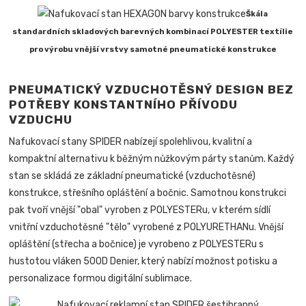
Škála
standardních skladových barevných kombinací POLYESTER textílie
pro výrobu vnější vrstvy samotné pneumatické konstrukce
PNEUMATICKÝ VZDUCHOTĚSNÝ DESIGN BEZ
POTŘEBY KONSTANTNÍHO PŘÍVODU
VZDUCHU
Nafukovací stany SPIDER nabízejí spolehlivou, kvalitní a
kompaktní alternativu k běžným nůžkovým párty stanům. Každý
stan se skládá ze základní pneumatické (vzduchotěsné)
konstrukce, střešního opláštění a bočnic. Samotnou konstrukci
pak tvoří vnější "obal" vyroben z POLYESTERu, v kterém sídlí
vnitřní vzduchotěsné "tělo" vyrobené z POLYURETHANu. Vnější
opláštění (střecha a bočnice) je vyrobeno z POLYESTERu s
hustotou vláken 500D Denier, který nabízí možnost potisku a
personalizace formou digitální sublimace.