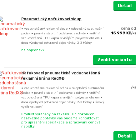
Detail
Pneumatický nafukovací sloup
• vzduchotěsný reklamní sloup • celoplošný sublimační
cena od
potisk • pevný a stabilní podstavec s úchyty • vnitřní
15 999 Kč
/
ks
vzduchotěsná TPU kapsa s vnějším polyester obalem •
doba výroby od potvrzení objednávky: 2-3 týdny
na objednávku
Zvolit variantu
Nafukovací pneumatická vzduchotěsná
reklamní brána RedX®
/
ks
• vzduchotěsná reklamní brána • celoplošný sublimační
potisk • pevné a stabilní podstavce s úchyty • vnitřní
vzduchotěsná TPU kapsa s vnějším polyester obalem •
doba výroby od potvrzení objednávky: 2-3 týdny • široký
výběr velikostí
Produkt vyráběný na zakázku. Po dokončení
nezávazné poptávky vás budeme kontaktovat
pro upřesnění specifikace a zpracování cenové
nabídky.
Detail