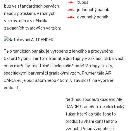
tubus
buď ve standardních barvách
jednonohý panák
nebo s potiskem, v různých
dvounohý panák
velikostech a v několika
základních tvarových verzích:
Tělo tančících panáků je vyrobeno z lehkého a prodyšného
Oxford Nylonu. Tento materiál je dostupný v základních barvách,
nebo může být digitálně a celoplošně potištěn logy, texty,
specifickými barvami či grafickými vzory. Průměr těla AIR
DANCERu je buď 33cm nebo 46cm, v závislosti na vybrané
velikosti.
Nedílnou součástí každého AIR
DANCER tanečníka je elektrický
fukar, který do těla tohoto
produktu vhání konstantně
vzduch. Proud vzduchu je