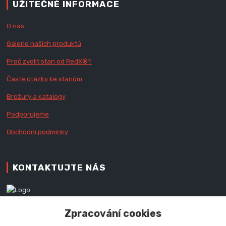
UŽITEČNÉ INFORMACE
O nás
Galerie našich produktů
Proč zvolit stan od Red
X
®?
Časté otázky ke stanům
Brožury a katalogy
Podporujeme
Obchodní podmínky
KONTAKTUJTE NÁS
Zákaznická podpora RedX®
Zpracování cookies
+420 777 979 111
Po - Pá (9 - 16.30 hod.)