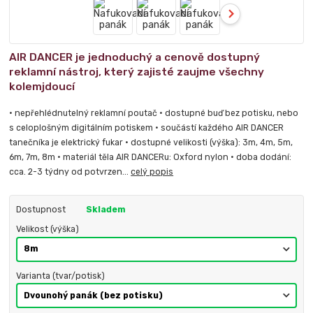
AIR DANCER je jednoduchý a cenově dostupný
reklamní nástroj, který zajisté zaujme všechny
kolemjdoucí
• nepřehlédnutelný reklamní poutač • dostupné buď bez potisku, nebo
s celoplošným digitálním potiskem • součástí každého AIR DANCER
tanečníka je elektrický fukar • dostupné velikosti (výška): 3m, 4m, 5m,
6m, 7m, 8m • materiál těla AIR DANCERu: Oxford nylon • doba dodání:
cca. 2-3 týdny od potvrzen...
celý popis
Dostupnost
Skladem
Velikost (výška)
Varianta (tvar/potisk)