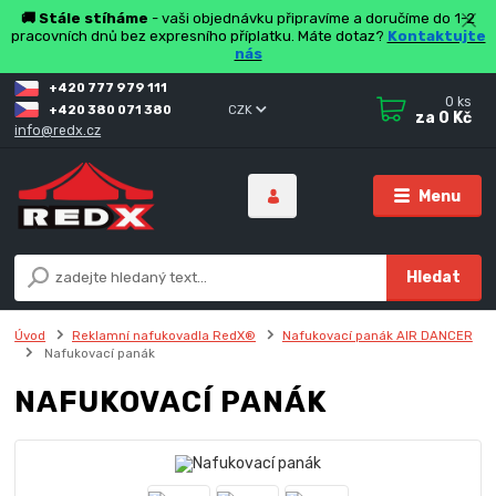
🚚 Stále stíháme
- vaši objednávku připravíme a doručíme do 1-2
pracovních dnů bez expresního příplatku. Máte dotaz?
Kontaktujte
nás
+420 777 979 111
0
ks
+420 380 071 380
CZK
za
0 Kč
info@redx.cz
Menu
Hledat
Úvod
Reklamní nafukovadla RedX®
Nafukovací panák AIR DANCER
Nafukovací panák
NAFUKOVACÍ PANÁK