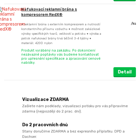
Nafukovací reklamní brána s
kompresorem RedX®
/
ks
• reklamní brána s externím kompresorem a nutností
konstantního přísunu vzduchu • možnost zakázkové
výroby specifických tvarů, velikostí a potisku • výroba a
potisk nafukovací brány trvá běžně 3-4 týdny •
materiál: 420D nylon
Produkt vyráběný na zakázku. Po dokončení
nezávazné poptávky vás budeme kontaktovat
pro upřesnění specifikace a zpracování cenové
nabídky.
Detail
Vizualizace ZDARMA
Zašlete nám podklady, vizualizaci potisku pro vás připravíme
zdarma (nejpozději do 2 prac. dní).
Do 2 pracovních dnů
Stany doručíme ZDARMA a bez expresního příplatku. DPD a
Dachser.