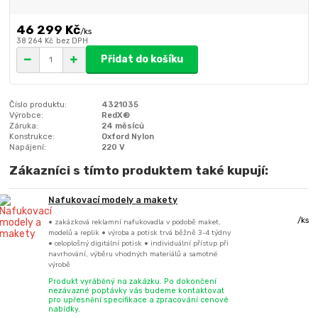
46 299 Kč
/
ks
38 264 Kč
bez DPH
Přidat do košíku
Číslo produktu:
4321035
Výrobce:
RedX®
Záruka:
24 měsíců
Konstrukce:
Oxford Nylon
Napájení:
220 V
Zákazníci s tímto produktem také kupují:
Nafukovací modely a makety
/
ks
• zakázková reklamní nafukovadla v podobě maket,
modelů a replik • výroba a potisk trvá běžně 3-4 týdny
• celoplošný digitální potisk • individuální přístup při
navrhování, výběru vhodných materiálů a samotné
výrobě
Produkt vyráběný na zakázku. Po dokončení
nezávazné poptávky vás budeme kontaktovat
pro upřesnění specifikace a zpracování cenové
nabídky.