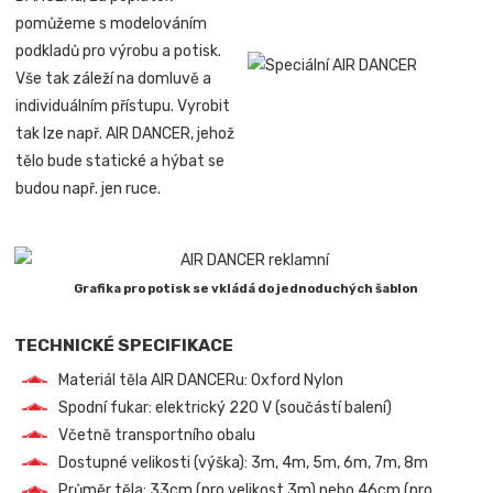
pomůžeme s modelováním
podkladů pro výrobu a potisk.
Vše tak záleží na domluvě a
individuálním přístupu. Vyrobit
tak lze např. AIR DANCER, jehož
tělo bude statické a hýbat se
budou např. jen ruce.
Grafika pro potisk se vkládá do jednoduchých šablon
TECHNICKÉ SPECIFIKACE
Materiál těla AIR DANCERu: Oxford Nylon
Spodní fukar: elektrický 220 V (součástí balení)
Včetně transportního obalu
Dostupné velikosti (výška): 3m, 4m, 5m, 6m, 7m, 8m
Průměr těla: 33cm (pro velikost 3m) nebo 46cm (pro