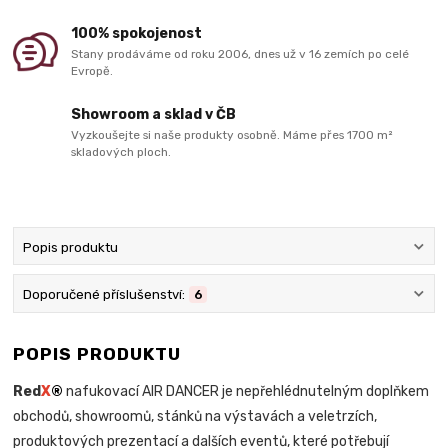
100% spokojenost
Stany prodáváme od roku 2006, dnes už v 16 zemích po celé
Evropě.
Showroom a sklad v ČB
Vyzkoušejte si naše produkty osobně. Máme přes 1700 m²
skladových ploch.
Popis produktu
Doporučené příslušenství:
6
POPIS PRODUKTU
Red
X
®
nafukovací AIR DANCER je nepřehlédnutelným doplňkem
obchodů, showroomů, stánků na výstavách a veletrzích,
produktových prezentací a dalších eventů, které potřebují