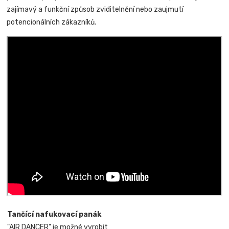
zajímavý a funkční způsob zviditelnění nebo zaujmutí
potencionálních zákazníků.
Tančící nafukovací panák
"AIR DANCER" je možné vyrobit