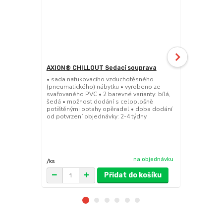
AXION® CHILLOUT Sedací souprava
Nafukovací
• sada nafukovacího vzduchotěsného
• 3x3m pneum
(pneumatického) nábytku • vyrobeno ze
potřeby kons
svařovaného PVC • 2 barevné varianty: bílá,
instalace • 
šedá • možnost dodání s celoplošně
prostoru • m
potištěnými potahy opěradel • doba dodání
opláštění • 
od potvrzení objednávky: 2-4 týdny
objednávky: 
polyurethan 
cena od
38 999 
na objednávku
/
ks
Přidat do košíku