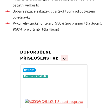
ostatní velikosti)
Doba realizace zakázek: cca. 2-3 týdny od potvrzení
objednávky
Výkon elektrického fukaru: 550W (pro průměr těla 36cm),
950W (pro průměr těla 46cm)
DOPORUČENÉ
PŘÍSLUŠENSTVÍ:
6
Novinka
TOP produkt
Doprava ZDARMA
Akce
Doprava ZD