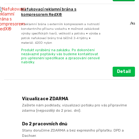
Nafukovací reklamní brána s
kompresorem RedX®
/
ks
• reklamní brána s externím kompresorem a nutností
konstantního přísunu vzduchu • možnost zakázkové
výroby specifických tvarů, velikostí a potisku • výroba a
potisk nafukovací brány trvá běžně 3-4 týdny •
materiál: 420D nylon
Produkt vyráběný na zakázku. Po dokončení
nezávazné poptávky vás budeme kontaktovat
pro upřesnění specifikace a zpracování cenové
nabídky.
Detail
Vizualizace ZDARMA
Zašlete nám podklady, vizualizaci potisku pro vás připravíme
zdarma (nejpozději do 2 prac. dní).
Do 2 pracovních dnů
Stany doručíme ZDARMA a bez expresního příplatku. DPD a
Dachser.