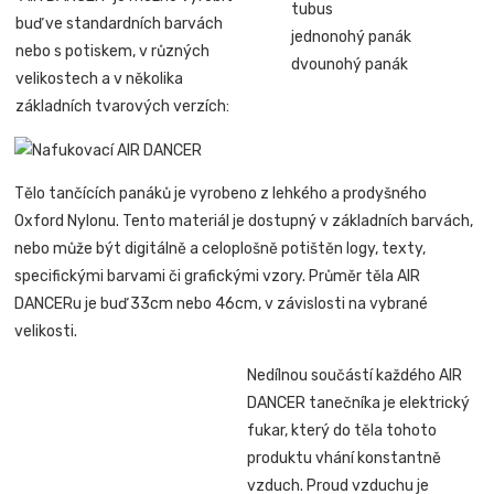
tubus
buď ve standardních barvách
jednonohý panák
nebo s potiskem, v různých
dvounohý panák
velikostech a v několika
základních tvarových verzích:
Tělo tančících panáků je vyrobeno z lehkého a prodyšného
Oxford Nylonu. Tento materiál je dostupný v základních barvách,
nebo může být digitálně a celoplošně potištěn logy, texty,
specifickými barvami či grafickými vzory. Průměr těla AIR
DANCERu je buď 33cm nebo 46cm, v závislosti na vybrané
velikosti.
Nedílnou součástí každého AIR
DANCER tanečníka je elektrický
fukar, který do těla tohoto
produktu vhání konstantně
vzduch. Proud vzduchu je