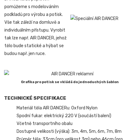
pomůžeme s modelováním
podkladů pro výrobu a potisk.
Vše tak záleží na domluvě a
individuálním přístupu. Vyrobit
tak lze např. AIR DANCER, jehož
tělo bude statické a hýbat se
budou např. jen ruce.
Grafika pro potisk se vkládá do jednoduchých šablon
TECHNICKÉ SPECIFIKACE
Materiál těla AIR DANCERu: Oxford Nylon
Spodní fukar: elektrický 220 V (součástí balení)
Včetně transportního obalu
Dostupné velikosti (výška): 3m, 4m, 5m, 6m, 7m, 8m
Průměr těla: 33cm (pro velikost 3m) nebo 46cm (pro