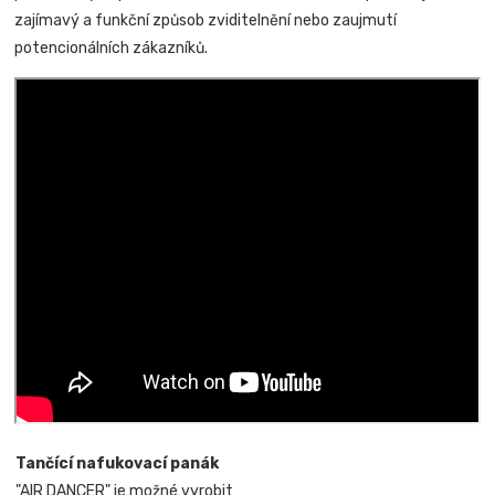
zajímavý a funkční způsob zviditelnění nebo zaujmutí
potencionálních zákazníků.
Tančící nafukovací panák
"AIR DANCER" je možné vyrobit