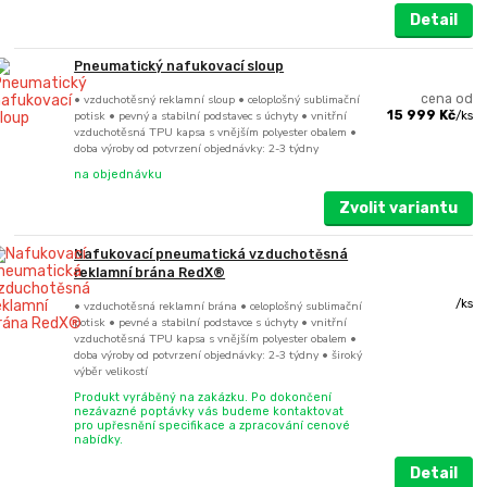
Detail
Pneumatický nafukovací sloup
• vzduchotěsný reklamní sloup • celoplošný sublimační
cena od
potisk • pevný a stabilní podstavec s úchyty • vnitřní
15 999 Kč
/
ks
vzduchotěsná TPU kapsa s vnějším polyester obalem •
doba výroby od potvrzení objednávky: 2-3 týdny
na objednávku
Zvolit variantu
Nafukovací pneumatická vzduchotěsná
reklamní brána RedX®
/
ks
• vzduchotěsná reklamní brána • celoplošný sublimační
potisk • pevné a stabilní podstavce s úchyty • vnitřní
vzduchotěsná TPU kapsa s vnějším polyester obalem •
doba výroby od potvrzení objednávky: 2-3 týdny • široký
výběr velikostí
Produkt vyráběný na zakázku. Po dokončení
nezávazné poptávky vás budeme kontaktovat
pro upřesnění specifikace a zpracování cenové
nabídky.
Detail