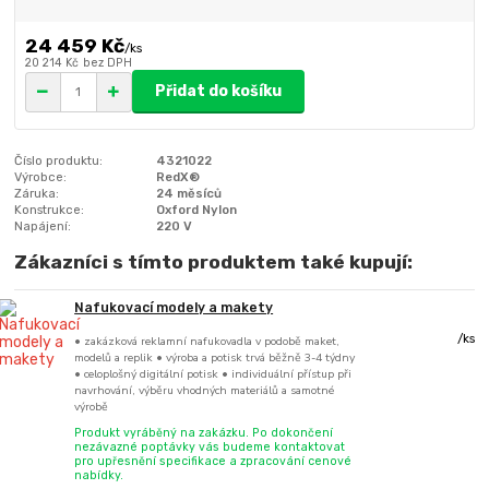
24 459 Kč
/
ks
20 214 Kč
bez DPH
Přidat do košíku
Číslo produktu:
4321022
Výrobce:
RedX®
Záruka:
24 měsíců
Konstrukce:
Oxford Nylon
Napájení:
220 V
Zákazníci s tímto produktem také kupují:
Nafukovací modely a makety
/
ks
• zakázková reklamní nafukovadla v podobě maket,
modelů a replik • výroba a potisk trvá běžně 3-4 týdny
• celoplošný digitální potisk • individuální přístup při
navrhování, výběru vhodných materiálů a samotné
výrobě
Produkt vyráběný na zakázku. Po dokončení
nezávazné poptávky vás budeme kontaktovat
pro upřesnění specifikace a zpracování cenové
nabídky.