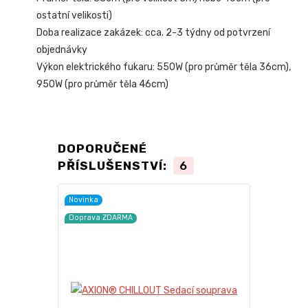
ostatní velikosti)
Doba realizace zakázek: cca. 2-3 týdny od potvrzení
objednávky
Výkon elektrického fukaru: 550W (pro průměr těla 36cm),
950W (pro průměr těla 46cm)
DOPORUČENÉ
PŘÍSLUŠENSTVÍ:
6
Novinka
TOP produkt
Doprava ZDARMA
Akce
Doprava ZD