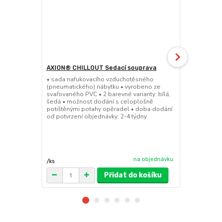
AXION® CHILLOUT Sedací souprava
Nafukovací
• sada nafukovacího vzduchotěsného
• 3x3m pneum
(pneumatického) nábytku • vyrobeno ze
potřeby kons
svařovaného PVC • 2 barevné varianty: bílá,
instalace • 
šedá • možnost dodání s celoplošně
prostoru • m
potištěnými potahy opěradel • doba dodání
opláštění • 
od potvrzení objednávky: 2-4 týdny
objednávky: 
polyurethan 
cena od
38 999 
na objednávku
/
ks
Přidat do košíku