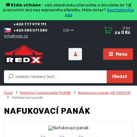
🚚 Stále stíháme
- vaši objednávku připravíme a doručíme do 1-2
pracovních dnů bez expresního příplatku. Máte dotaz?
Kontaktujte
nás
+420 777 979 111
0
ks
+420 380 071 380
CZK
za
0 Kč
info@redx.cz
Menu
Hledat
Úvod
Reklamní nafukovadla RedX®
Nafukovací panák AIR DANCER
Nafukovací panák
NAFUKOVACÍ PANÁK