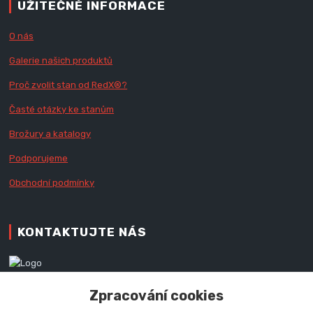
UŽITEČNÉ INFORMACE
O nás
Galerie našich produktů
Proč zvolit stan od Red
X
®?
Časté otázky ke stanům
Brožury a katalogy
Podporujeme
Obchodní podmínky
KONTAKTUJTE NÁS
Zákaznická podpora RedX®
Zpracování cookies
+420 777 979 111
Po - Pá (9 - 16.30 hod.)