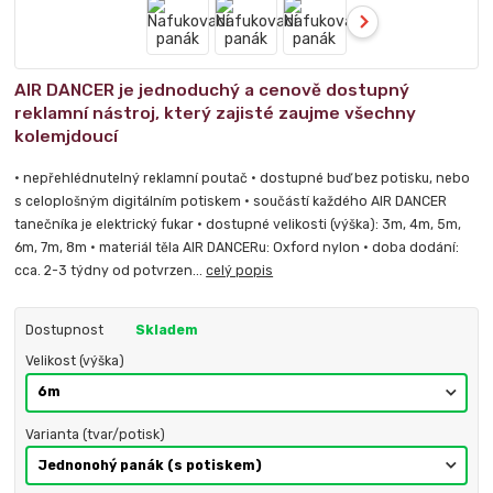
AIR DANCER je jednoduchý a cenově dostupný
reklamní nástroj, který zajisté zaujme všechny
kolemjdoucí
• nepřehlédnutelný reklamní poutač • dostupné buď bez potisku, nebo
s celoplošným digitálním potiskem • součástí každého AIR DANCER
tanečníka je elektrický fukar • dostupné velikosti (výška): 3m, 4m, 5m,
6m, 7m, 8m • materiál těla AIR DANCERu: Oxford nylon • doba dodání:
cca. 2-3 týdny od potvrzen...
celý popis
Dostupnost
Skladem
Velikost (výška)
Varianta (tvar/potisk)