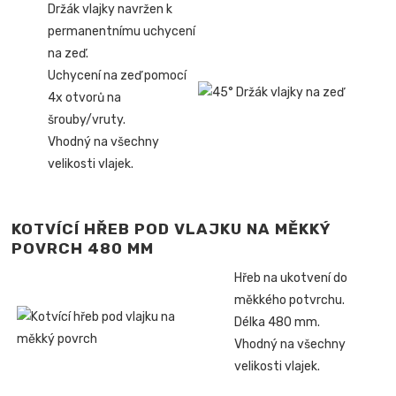
Držák vlajky navržen k
permanentnímu uchycení
na zeď.
Uchycení na zeď pomocí
4x otvorů na
šrouby/vruty.
Vhodný na všechny
velikosti vlajek.
KOTVÍCÍ HŘEB POD VLAJKU NA MĚKKÝ
POVRCH 480 MM
Hřeb na ukotvení do
měkkého potvrchu.
Délka 480 mm.
Vhodný na všechny
velikosti vlajek.