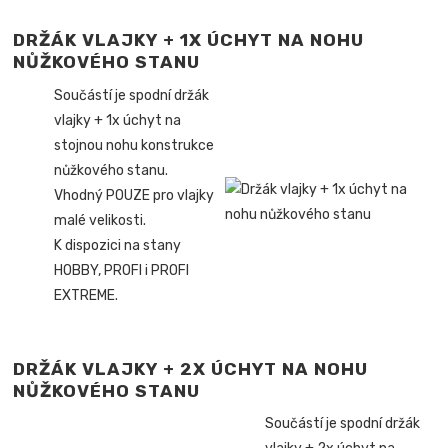
DRŽÁK VLAJKY + 1X ÚCHYT NA NOHU
NŮŽKOVÉHO STANU
Součástí je spodní držák
vlajky + 1x úchyt na
stojnou nohu konstrukce
nůžkového stanu.
Vhodný POUZE pro vlajky
malé velikosti.
K dispozici na stany
HOBBY, PROFI i PROFI
EXTREME.
DRŽÁK VLAJKY + 2X ÚCHYT NA NOHU
NŮŽKOVÉHO STANU
Součástí je spodní držák