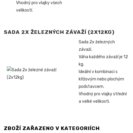
Vhodný pro vlajky všech
velikostí.
SADA 2X ŽELEZNÝCH ZÁVAŽÍ (2X12KG)
Sada 2x železných
závaží.
Váha každého závaží je 12
kg.
Ideální v kombinaci s
křížovým nebo plochým
podstavcem.
Vhodný pro vlajky střední
a velké velikosti.
ZBOŽÍ ZAŘAZENO V KATEGORIÍCH