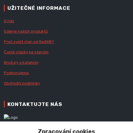
UŽITEČNÉ INFORMACE
O nás
Galerie našich produktů
Proč zvolit stan od Red
X
®?
Časté otázky ke stanům
Brožury a katalogy
Podporujeme
Obchodní podmínky
KONTAKTUJTE NÁS
Zákaznická podpora RedX®
Zpracování cookies
+420 777 979 111