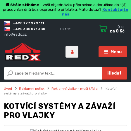
🚚 Stále stíháme
- vaši objednávku připravíme a doručíme do 1-2
pracovních dnů bez expresního příplatku. Máte dotaz?
Kontaktujte
nás
+420 777 979 111
0
ks
+420 380 071 380
CZK
za
0 Kč
info@redx.cz
Menu
Hledat
Úvod
Reklamní potisk
Reklamní vlajky - muší křídla
Kotvící
systémy a závaží pro vlajky
KOTVÍCÍ SYSTÉMY A ZÁVAŽÍ
PRO VLAJKY