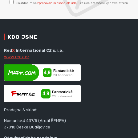
Souhlasím se
zpracováním osobních údajů
za účelem rozesílky newsletteru.
KDO JSME
Red
X
International CZ s.r.o.
www.redx.cz
Prodejna & sklad:
Nemanická 437/5 (Areál ŘEMPA)
37010 České Budějovice
Otevírací doba prodejny: