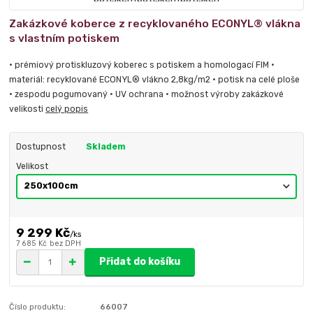
Zakázkové koberce z recyklovaného ECONYL® vlákna
s vlastním potiskem
• prémiový protiskluzový koberec s potiskem a homologací FIM •
materiál: recyklované ECONYL® vlákno 2,8kg/m2 • potisk na celé ploše
• zespodu pogumovaný • UV ochrana • možnost výroby zakázkové
velikosti
celý popis
Dostupnost
Skladem
Velikost
9 299 Kč
/
ks
7 685 Kč
bez DPH
Přidat do košíku
Číslo produktu:
66007