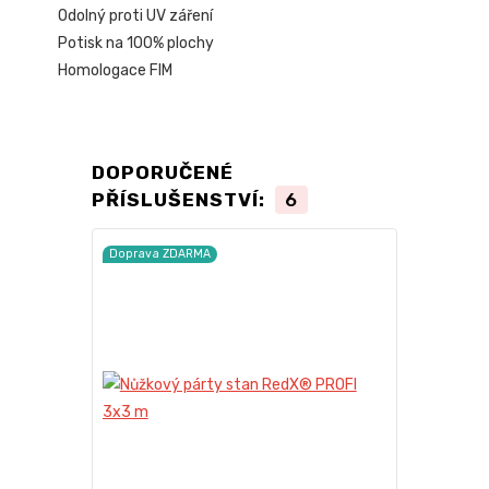
Odolný proti UV záření
Potisk na 100% plochy
Homologace FIM
DOPORUČENÉ
PŘÍSLUŠENSTVÍ:
6
Doprava ZDARMA
Doprava ZD