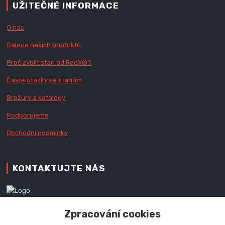
UŽITEČNÉ INFORMACE
O nás
Galerie našich produktů
Proč zvolit stan od Red
X
®?
Časté otázky ke stanům
Brožury a katalogy
Podporujeme
Obchodní podmínky
KONTAKTUJTE NÁS
Zákaznická podpora RedX®
Zpracování cookies
+420 777 979 111