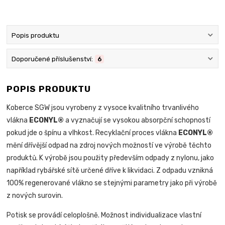
Popis produktu
Doporučené příslušenství:
6
POPIS PRODUKTU
Koberce SGW jsou vyrobeny z vysoce kvalitního trvanlivého
vlákna
ECONYL®
a vyznačují se vysokou absorpční schopností
pokud jde o špínu a vlhkost. Recyklační proces vlákna
ECONYL®
mění dřívější odpad na zdroj nových možností ve výrobě těchto
produktů. K výrobě jsou použity především odpady z nylonu, jako
například rybářské sítě určené dříve k likvidaci. Z odpadu vznikná
100% regenerované vlákno se stejnými parametry jako při výrobě
z nových surovin.
Potisk se provádí celoplošně. Možnost individualizace vlastní