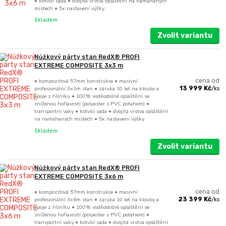
• kotvící sada • dvojitá vrstva opláštění na namáhaných
místech • 5x nastavení výšky
Skladem
Zvolit variantu
Nůžkový párty stan RedX® PROFI
EXTREME COMPOSITE 3x3 m
• kompozitová 57mm konstrukce • masivní
cena od
profesionální 3x3m stan • záruka 10 let na klouby a
13 999 Kč
/
ks
spoje z hliníku • 100% voděodolné opláštění se
sníženou hořlavostí (polyester s PVC potahem) •
transportní vaky • kotvící sada • dvojitá vrstva opláštění
na namáhaných místech • 5x nastavení výšky
Skladem
Zvolit variantu
Nůžkový párty stan RedX® PROFI
EXTREME COMPOSITE 3x6 m
• kompozitová 57mm konstrukce • masivní
cena od
profesionální 3x6m stan • záruka 10 let na klouby a
23 399 Kč
/
ks
spoje z hliníku • 100% voděodolné opláštění se
sníženou hořlavostí (polyester s PVC potahem) •
transportní vaky • kotvící sada • dvojitá vrstva opláštění