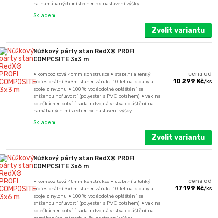
na namáhaných místech • 5x nastavení výšky
Skladem
Zvolit variantu
Nůžkový párty stan RedX® PROFI
COMPOSITE 3x3 m
• kompozitová 45mm konstrukce • stabilní a lehký
cena od
profesionální 3x3m stan • záruka 10 let na klouby a
10 299 Kč
/
ks
spoje z nylonu • 100% voděodolné opláštění se
sníženou hořlavostí (polyester s PVC potahem) • vak na
kolečkách • kotvící sada • dvojitá vrstva opláštění na
namáhaných místech • 5x nastavení výšky
Skladem
Zvolit variantu
Nůžkový párty stan RedX® PROFI
COMPOSITE 3x6 m
• kompozitová 45mm konstrukce • stabilní a lehký
cena od
profesionální 3x6m stan • záruka 10 let na klouby a
17 199 Kč
/
ks
spoje z nylonu • 100% voděodolné opláštění se
sníženou hořlavostí (polyester s PVC potahem) • vak na
kolečkách • kotvící sada • dvojitá vrstva opláštění na
namáhaných místech • 5x nastavení výšky