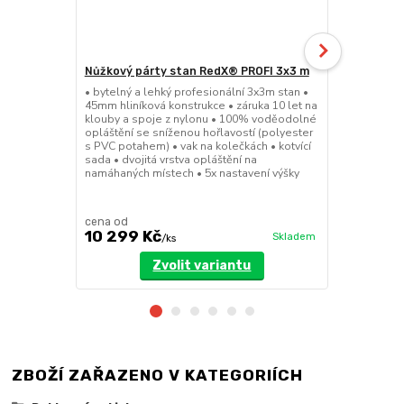
Nůžkový párty stan RedX® PROFI 3x3 m
Nůžkový pá
• bytelný a lehký profesionální 3x3m stan •
• bytelný a 
45mm hliníková konstrukce • záruka 10 let na
45mm hliníko
klouby a spoje z nylonu • 100% voděodolné
klouby a sp
opláštění se sníženou hořlavostí (polyester
opláštění se
s PVC potahem) • vak na kolečkách • kotvící
s PVC potahe
sada • dvojitá vrstva opláštění na
sada • dvojit
namáhaných místech • 5x nastavení výšky
namáhaných m
cena od
cena od
10 299 Kč
17 199 K
Skladem
/
ks
Zvolit variantu
ZBOŽÍ ZAŘAZENO V KATEGORIÍCH