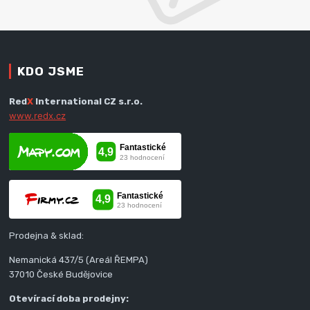
KDO JSME
Red
X
International CZ s.r.o.
www.redx.cz
Prodejna & sklad:
Nemanická 437/5 (Areál ŘEMPA)
37010 České Budějovice
Otevírací doba prodejny: