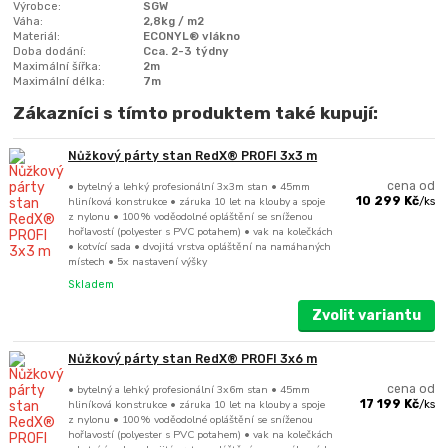
Výrobce:
SGW
Váha:
2,8kg / m2
Materiál:
ECONYL® vlákno
Doba dodání:
Cca. 2-3 týdny
Maximální šířka:
2m
Maximální délka:
7m
Zákazníci s tímto produktem také kupují:
Nůžkový párty stan RedX® PROFI 3x3 m
• bytelný a lehký profesionální 3x3m stan • 45mm
cena od
hliníková konstrukce • záruka 10 let na klouby a spoje
10 299 Kč
/
ks
z nylonu • 100% voděodolné opláštění se sníženou
hořlavostí (polyester s PVC potahem) • vak na kolečkách
• kotvící sada • dvojitá vrstva opláštění na namáhaných
místech • 5x nastavení výšky
Skladem
Zvolit variantu
Nůžkový párty stan RedX® PROFI 3x6 m
• bytelný a lehký profesionální 3x6m stan • 45mm
cena od
hliníková konstrukce • záruka 10 let na klouby a spoje
17 199 Kč
/
ks
z nylonu • 100% voděodolné opláštění se sníženou
hořlavostí (polyester s PVC potahem) • vak na kolečkách