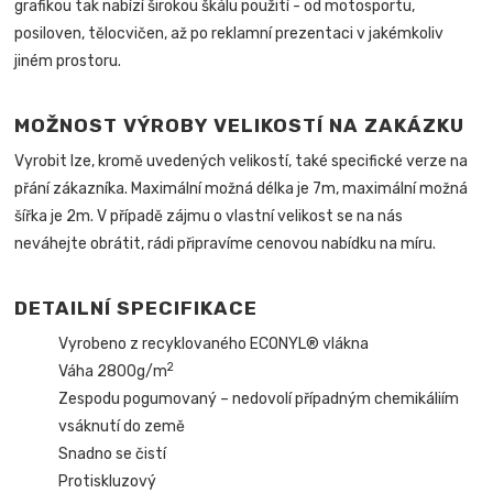
grafikou tak nabízí širokou škálu použití - od motosportu,
posiloven, tělocvičen, až po reklamní prezentaci v jakémkoliv
jiném prostoru.
MOŽNOST VÝROBY VELIKOSTÍ NA ZAKÁZKU
Vyrobit lze, kromě uvedených velikostí, také specifické verze na
přání zákazníka. Maximální možná délka je 7m, maximální možná
šířka je 2m. V případě zájmu o vlastní velikost se na nás
neváhejte obrátit, rádi připravíme cenovou nabídku na míru.
DETAILNÍ SPECIFIKACE
Vyrobeno z recyklovaného ECONYL® vlákna
2
Váha 2800g/m
Zespodu pogumovaný – nedovolí případným chemikáliím
vsáknutí do země
Snadno se čistí
Protiskluzový