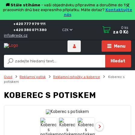
🚚 Stále stíháme
- vaši objednávku připravíme a doručíme do 1-2
pracovních dnů bez expresního příplatku. Máte dotaz?
Kontaktujte
nás
+420 777 979 111
0
ks
+420 380 071 380
CZK
za
0 Kč
info@redx.cz
Menu
Hledat
Úvod
Reklamní potisk
Reklamní rohožky a koberce
Koberec s
potiskem
KOBEREC S POTISKEM