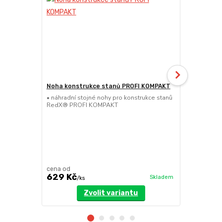
Noha konstrukce stanů PROFI KOMPAKT
Nůžková se
KOMPAKT
• náhradní stojné nohy pro konstrukce stanů
RedX® PROFI KOMPAKT
• náhradní n
stanů RedX
cena od
629 Kč
629 Kč
Skladem
/
ks
/
k
Zvolit variantu