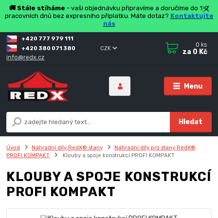
🚚 Stále stíháme
- vaši objednávku připravíme a doručíme do 1-2
pracovních dnů bez expresního příplatku. Máte dotaz?
Kontaktujte
nás
+420 777 979 111
0
ks
+420 380 071 380
CZK
za
0 Kč
info@redx.cz
Menu
Hledat
Úvod
Náhradní díly RedX® stany
Náhradní díly pro stany RedX®
PROFI KOMPAKT
Klouby a spoje konstrukcí PROFI KOMPAKT
KLOUBY A SPOJE KONSTRUKCÍ
PROFI KOMPAKT