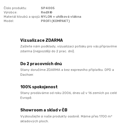
Číslo produktu:
SP4005
Výrobce:
RedX®
Materiál kloubů a spojů:
NYLON + uhlíková vlákna
Model:
PROFI (KOMPAKT)
Vizualizace ZDARMA
Zašlete nám podklady, vizualizaci potisku pro vás připravíme
zdarma (nejpozději do 2 prac. dní).
Do 2 pracovních dnů
Stany doručíme ZDARMA a bez expresního příplatku. DPD a
Dachser.
100% spokojenost
Stany prodáváme od roku 2006, dnes už v 16 zemích po celé
Evropě.
Showroom a sklad v ČB
Vyzkoušejte si naše produkty osobně. Máme přes 1700 m²
skladových ploch.