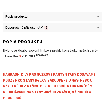
Popis produktu
Doporučené příslušenství:
5
POPIS PRODUKTU
Nylonové klouby spojují hliníkové profily konstrukcí našich párty
KOMPAKT
stanů
Red
X
® PROFI
.
NÁHRADNÍ DÍLY PRO NŮŽKOVÉ PÁRTY STANY DODÁVÁME
POUZE PRO STANY RedX® ZAKOUPENÉ U NÁS, NEBO U
NĚKTERÉHO Z NAŠICH DISTRIBUTORŮ. NÁHRADNÍ DÍLY
NEDODÁVÁME NA STANY JINÝCH ZNAČEK, VÝROBCŮ A
PRODEJCŮ.