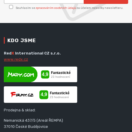
Souhlasím se
zpracováním osobních údajů
za účelem rozesílky newsletteru.
KDO JSME
Red
X
International CZ s.r.o.
www.redx.cz
Prodejna & sklad:
Nemanická 437/5 (Areál ŘEMPA)
37010 České Budějovice