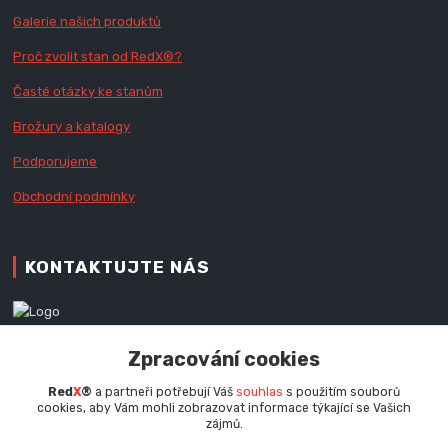
Galerie našich produktů
Proč zvolit stan od Red
X
®?
Časté otázky ke stanům
Brožury a katalogy
Podporujeme
Obchodní podmínky
KONTAKTUJTE NÁS
Zákaznická podpora RedX®
Zpracování cookies
+420 777 979 111
Po - Pá (9 - 16.30 hod.)
Red
X
®
a partneři potřebují Váš
souhlas
s použitím souborů
cookies, aby Vám mohli zobrazovat informace týkající se Vašich
info@redx.cz
zájmů.