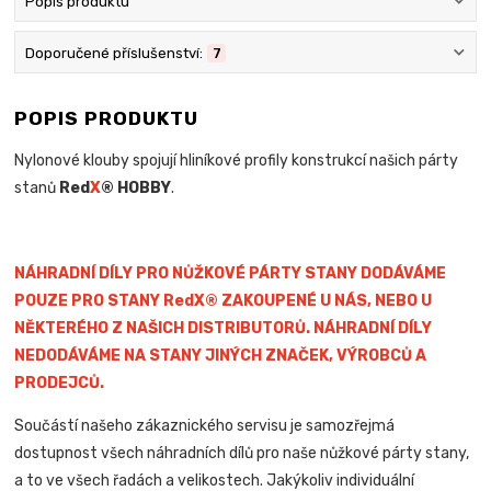
Popis produktu
Doporučené příslušenství:
7
POPIS PRODUKTU
Nylonové klouby spojují hliníkové profily konstrukcí našich párty
stanů
Red
X
® HOBBY
.
NÁHRADNÍ DÍLY PRO NŮŽKOVÉ PÁRTY STANY DODÁVÁME
POUZE PRO STANY RedX® ZAKOUPENÉ U NÁS, NEBO U
NĚKTERÉHO Z NAŠICH DISTRIBUTORŮ. NÁHRADNÍ DÍLY
NEDODÁVÁME NA STANY JINÝCH ZNAČEK, VÝROBCŮ A
PRODEJCŮ.
Součástí našeho zákaznického servisu je samozřejmá
dostupnost všech náhradních dílů pro naše nůžkové párty stany,
a to ve všech řadách a velikostech. Jakýkoliv individuální