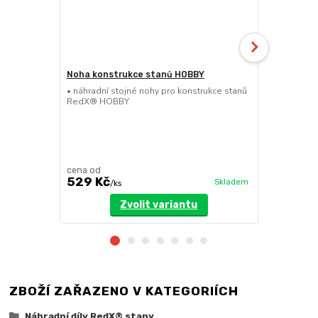
Noha konstrukce stanů HOBBY
Nůžková se
• náhradní stojné nohy pro konstrukce stanů
• náhradní n
RedX® HOBBY
stanů RedX
cena od
cena od
529 Kč
499 Kč
Skladem
/
ks
/
k
Zvolit variantu
ZBOŽÍ ZAŘAZENO V KATEGORIÍCH
Náhradní díly RedX® stany