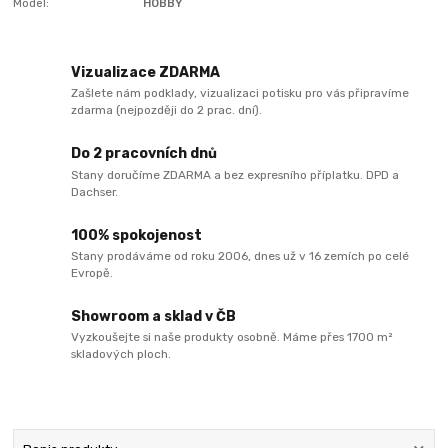
Model:
HOBBY
Vizualizace ZDARMA
Zašlete nám podklady, vizualizaci potisku pro vás připravíme
zdarma (nejpozději do 2 prac. dní).
Do 2 pracovních dnů
Stany doručíme ZDARMA a bez expresního příplatku. DPD a
Dachser.
100% spokojenost
Stany prodáváme od roku 2006, dnes už v 16 zemích po celé
Evropě.
Showroom a sklad v ČB
Vyzkoušejte si naše produkty osobně. Máme přes 1700 m²
skladových ploch.