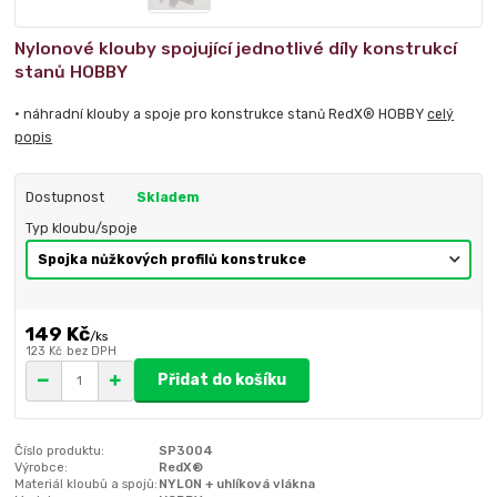
Nylonové klouby spojující jednotlivé díly konstrukcí
stanů HOBBY
• náhradní klouby a spoje pro konstrukce stanů RedX® HOBBY
celý
popis
Dostupnost
Skladem
Typ kloubu/spoje
149 Kč
/
ks
123 Kč
bez DPH
Přidat do košíku
Číslo produktu:
SP3004
Výrobce:
RedX®
Materiál kloubů a spojů:
NYLON + uhlíková vlákna