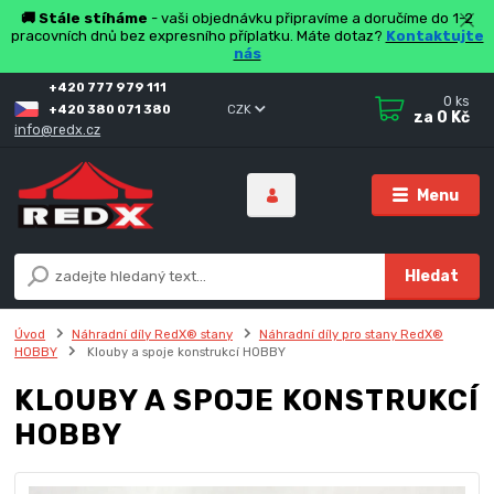
🚚 Stále stíháme
- vaši objednávku připravíme a doručíme do 1-2
pracovních dnů bez expresního příplatku. Máte dotaz?
Kontaktujte
nás
+420 777 979 111
0
ks
+420 380 071 380
CZK
za
0 Kč
info@redx.cz
Menu
Hledat
Úvod
Náhradní díly RedX® stany
Náhradní díly pro stany RedX®
HOBBY
Klouby a spoje konstrukcí HOBBY
KLOUBY A SPOJE KONSTRUKCÍ
HOBBY