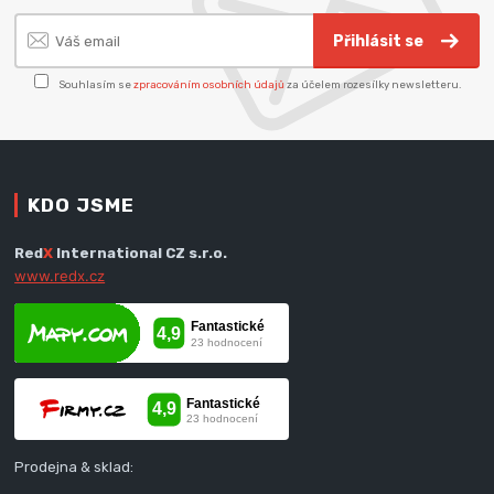
Přihlásit se
Souhlasím se
zpracováním osobních údajů
za účelem rozesílky newsletteru.
KDO JSME
Red
X
International CZ s.r.o.
www.redx.cz
Prodejna & sklad: