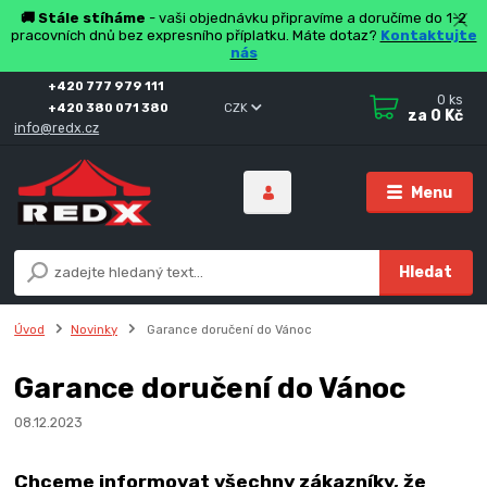
🚚 Stále stíháme
- vaši objednávku připravíme a doručíme do 1-2
pracovních dnů bez expresního příplatku. Máte dotaz?
Kontaktujte
nás
+420 777 979 111
0
ks
+420 380 071 380
CZK
za
0 Kč
info@redx.cz
Menu
Hledat
Úvod
Novinky
Garance doručení do Vánoc
Garance doručení do Vánoc
08.12.2023
Chceme informovat všechny zákazníky, že