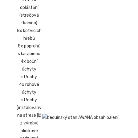
opláštění
(strečová
tkanina)
8x kotvících
hřebů
8x popruhů
s karabinou
4x boční
úchyty
střechy
4x rohové
úchyty
střechy
(instalovány
na střeše již
z výroby)
hliníkové