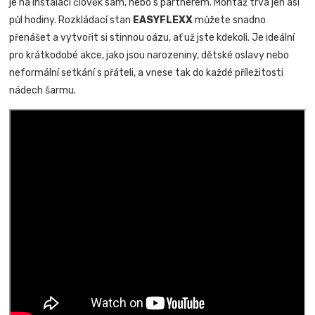
je na instalaci člověk sám, nebo s partnerem. Montáž trvá jen asi
půl hodiny. Rozkládací stan
EASYFLEXX
můžete snadno
přenášet a vytvořit si stinnou oázu, ať už jste kdekoli. Je ideální
pro krátkodobé akce, jako jsou narozeniny, dětské oslavy nebo
neformální setkání s přáteli, a vnese tak do každé příležitosti
nádech šarmu.