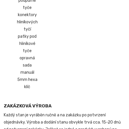
podpůrné
tyče
konektory
hliníkových
tyčí
patky pod
hliníkové
tyče
opravná
sada
manuál
5mm hexa
klíč
ZAKÁZKOVÁ VÝROBA
Každý stan je vyráběn ručně a na zakázku po potvrzení
objednávky. Výroba a dodání stanu obvykle trvá cca. 15-20 dnů