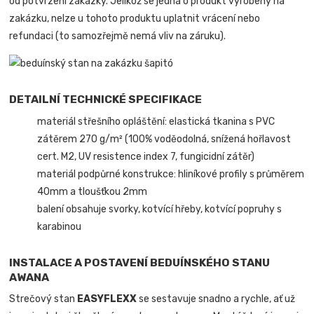
od potvrzení zakázky. Jelikož se jedná o produkt vyrobený na
zakázku, nelze u tohoto produktu uplatnit vrácení nebo
refundaci (to samozřejmě nemá vliv na záruku).
DETAILNÍ TECHNICKÉ SPECIFIKACE
materiál střešního opláštění: elastická tkanina s PVC
zátěrem 270 g/m² (100% voděodolná, snížená hořlavost
cert. M2, UV resistence index 7, fungicidní zátěr)
materiál podpůrné konstrukce: hliníkové profily s průměrem
40mm a tloušťkou 2mm
balení obsahuje svorky, kotvící hřeby, kotvící popruhy s
karabinou
INSTALACE A POSTAVENÍ BEDUÍNSKÉHO STANU
AWANA
Strečový stan
EASYFLEXX
se sestavuje snadno a rychle, ať už