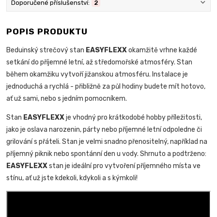
Doporučené příslušenství:
2
POPIS PRODUKTU
Beduinský strečový stan
EASYFLEXX
okamžitě vrhne každé
setkání do příjemné letní, až středomořské atmosféry. Stan
během okamžiku vytvoří jižanskou atmosféru. Instalace je
jednoduchá a rychlá - přibližně za půl hodiny budete mít hotovo,
ať už sami, nebo s jedním pomocníkem.
Stan
EASYFLEXX
je vhodný pro krátkodobé hobby příležitosti,
jako je oslava narozenin, párty nebo příjemné letní odpoledne či
grilování s přáteli. Stan je velmi snadno přenositelný, například na
příjemný piknik nebo spontánní den u vody. Shrnuto a podtrženo:
EASYFLEXX
stan je ideální pro vytvoření příjemného místa ve
stínu, ať už jste kdekoli, kdykoli a s kýmkoli!