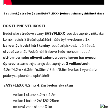
Beduínský strečový stan EASYFLEXX - jednoduchá a rychlá instalace
DOSTUPNÉ VELIKOSTI
Beduínské strečové stany
EASYFLEXX
jsou dostupné v několika
kombinacích. Střešní opláštění může být vyrobeno z
3x
barevných odstínů tkaniny
(pouštní písková, noční šedá,
olivově zelená). Podpůrné hliníkové tyče mohou mít buď
stříbrnou nebo olivově zelenou povrchovou barevnou
úpravu
, a samotný stan je dostupný ve
3 velikostech
-
4,2m*4,2m / 6,35m*6,35m / 8,5m*8,5m (velikost vychází z
půdorysu plochého opláštění):
EASYFLEXX 4,2m x 4,2m beduínský stan
velikost stanu: 4,2m x 4,2m
velikost balení: 26*120*25cm
celková váha stanu: 31kg