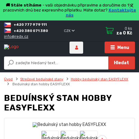
🚚 Stále stíháme
- vaši objednávku připravíme a doručíme do 1-2
pracovních dnů bez expresního příplatku. Máte dotaz?
Kontaktujte
nás
+420 777 979 111
0
ks
+420 380 071 380
CZK
za
0 Kč
info@redx.cz
Menu
Hledat
Úvod
Strečové beduínské stany
Hobby beduínský stan EASYFLEXX
Beduínský stan hobby EASYFLEXX
BEDUÍNSKÝ STAN HOBBY
EASYFLEXX