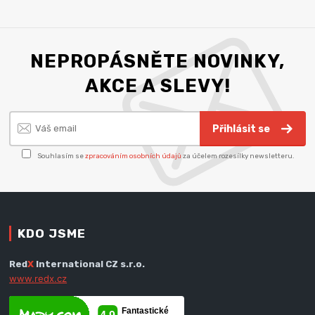
NEPROPÁSNĚTE NOVINKY,
AKCE A SLEVY!
Přihlásit se
Souhlasím se
zpracováním osobních údajů
za účelem rozesílky newsletteru.
KDO JSME
Red
X
International CZ s.r.o.
www.redx.cz