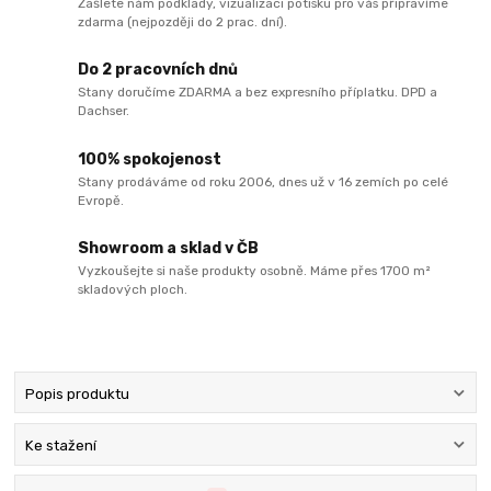
Zašlete nám podklady, vizualizaci potisku pro vás připravíme
zdarma (nejpozději do 2 prac. dní).
Do 2 pracovních dnů
Stany doručíme ZDARMA a bez expresního příplatku. DPD a
Dachser.
100% spokojenost
Stany prodáváme od roku 2006, dnes už v 16 zemích po celé
Evropě.
Showroom a sklad v ČB
Vyzkoušejte si naše produkty osobně. Máme přes 1700 m²
skladových ploch.
Popis produktu
Ke stažení