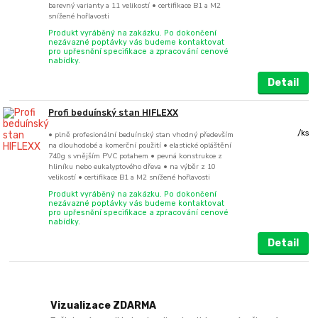
barevný varianty a 11 velikostí • certifikace B1 a M2
snížené hořlavosti
Produkt vyráběný na zakázku. Po dokončení
nezávazné poptávky vás budeme kontaktovat
pro upřesnění specifikace a zpracování cenové
nabídky.
Detail
Profi beduínský stan HIFLEXX
/
ks
• plně profesionální beduínský stan vhodný především
na dlouhodobé a komerční použití • elastické opláštění
740g s vnějším PVC potahem • pevná konstrukce z
hliníku nebo eukalyptového dřeva • na výběr z 10
velikostí • certifikace B1 a M2 snížené hořlavosti
Produkt vyráběný na zakázku. Po dokončení
nezávazné poptávky vás budeme kontaktovat
pro upřesnění specifikace a zpracování cenové
nabídky.
Detail
Vizualizace ZDARMA