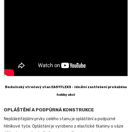
Beduínský strečový stan EASYFLEXX - ideální zastřešení pro každou
hobby akci
OPLÁŠTĚNÍ A PODPŮRNÁ KONSTRUKCE
Nejdůležitějšími prvky celého stanu je opláštění a podpůrné
hliníkové tyče. Opláštění je vyrobeno z elastické tkaniny o váze