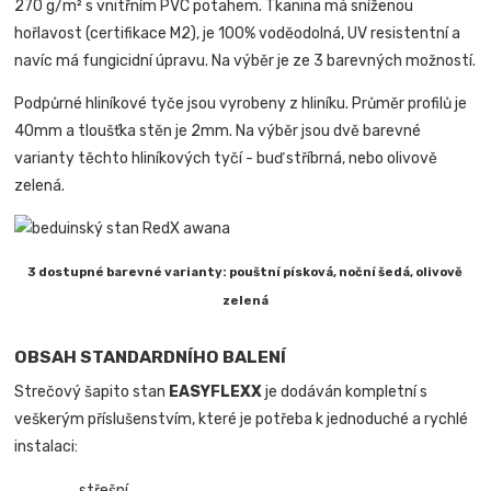
270 g/m² s vnitřním PVC potahem. Tkanina má sníženou
hořlavost (certifikace M2), je 100% voděodolná, UV resistentní a
navíc má fungicidní úpravu. Na výběr je ze 3 barevných možností.
Podpůrné hliníkové tyče jsou vyrobeny z hliníku. Průměr profilů je
40mm a tloušťka stěn je 2mm. Na výběr jsou dvě barevné
varianty těchto hliníkových tyčí - buď stříbrná, nebo olivově
zelená.
3 dostupné barevné varianty: pouštní písková, noční šedá, olivově
zelená
OBSAH STANDARDNÍHO BALENÍ
Strečový šapito stan
EASYFLEXX
je dodáván kompletní s
veškerým příslušenstvím, které je potřeba k jednoduché a rychlé
instalaci:
střešní