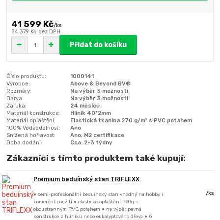
41 599 Kč
/
ks
34 379 Kč
bez DPH
Přidat do košíku
Číslo produktu:
1000141
Výrobce:
Above & Beyond BV®
Rozměry:
Na výběr 3 možnosti
Barva:
Na výběr 3 možnosti
Záruka:
24 měsíců
Materiál konstrukce:
Hliník 40*2mm
Materiál opláštění:
Elastická tkanina 270 g/m² s PVC potahem
100% Voděodolnost:
Ano
Snížená hořlavost:
Ano, M2 certifikace
Doba dodání:
Cca. 2-3 týdny
Zákazníci s tímto produktem také kupují:
Premium beduínský stan TRIFLEXX
/
ks
• semi-profesionální beduínský stan vhodný na hobby i
komerční použití • elastické opláštění 560g s
oboustranným PVC potahem • na výběr pevná
konstrukce z hliníku nebo eukalyptového dřeva • 6