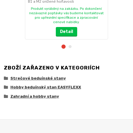
B1 a M2 snížené hořlavosti
hořlavosti
Produkt vyráběný na zakázku. Po dokončení
Produkt vy
nezávazné poptávky vás budeme kontaktovat
nezávazné p
pro upřesnění specifikace a zpracování
pro upřes
cenové nabídky.
Detail
ZBOŽÍ ZAŘAZENO V KATEGORIÍCH
Strečové beduínské stany
Hobby beduínský stan EASYFLEXX
Zahradní a hobby stany