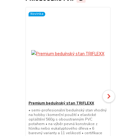
Novinka
Novinka
Premium beduínský stan TRIFLEXX
Profi beduí
• semi-profesionální beduínský stan vhodný
• plně profe
na hobby i komerční použití • elastické
především n
opláštění 560g s oboustranným PVC
použití • ela
potahem • na výběr pevná konstrukce z
PVC potahem 
hliníku nebo eukalyptového dřeva • 6
nebo eukalyp
barevný varianty a 11 velikostí • certifikace
velikostí • c