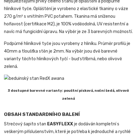
Nejdůležitějšími prvky celého stanu je opláštění a podpůrné
hliníkové tyče. Opláštění je vyrobeno z elastické tkaniny o váze
270 g/m² s vnitřním PVC potahem. Tkanina má sníženou
hořlavost (certifikace M2), je 100% voděodolná, UV resistentní a
navíc má fungicidní úpravu. Na výběr je ze 3 barevných možností.
Podpůrné hliníkové tyče jsou vyrobeny z hliníku. Průměr profilů je
40mm a tloušťka stěn je 2mm. Na výběr jsou dvě barevné
varianty těchto hliníkových tyčí - buď stříbrná, nebo olivově
zelená.
3 dostupné barevné varianty: pouštní písková, noční šedá, olivově
zelená
OBSAH STANDARDNÍHO BALENÍ
Strečový šapito stan
EASYFLEXX
je dodáván kompletní s
veškerým příslušenstvím, které je potřeba k jednoduché a rychlé