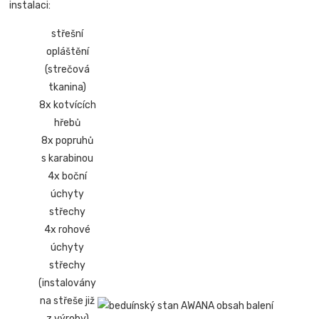
instalaci:
střešní
opláštění
(strečová
tkanina)
8x kotvících
hřebů
8x popruhů
s karabinou
4x boční
úchyty
střechy
4x rohové
úchyty
střechy
(instalovány
na střeše již
z výroby)