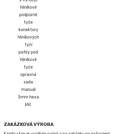
hliníkové
podpůrné
tyče
konektory
hliníkových
tyčí
patky pod
hliníkové
tyče
opravná
sada
manuál
5mm hexa
klíč
ZAKÁZKOVÁ VÝROBA
Každý stan je vyráběn ručně a na zakázku po potvrzení