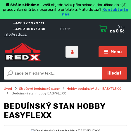
🚚 Stále stíháme
- vaši objednávku připravíme a doručíme do 1-2
pracovních dnů bez expresního příplatku. Máte dotaz?
Kontaktujte
nás
+420 777 979 111
0
ks
+420 380 071 380
CZK
za
0 Kč
info@redx.cz
Menu
Hledat
Úvod
Strečové beduínské stany
Hobby beduínský stan EASYFLEXX
Beduínský stan hobby EASYFLEXX
BEDUÍNSKÝ STAN HOBBY
EASYFLEXX