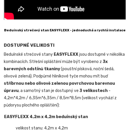
Beduínský strečový stan EASYFLEXX - jednoduchá a rychlá instalace
DOSTUPNÉ VELIKOSTI
Beduínské strečové stany
EASYFLEXX
jsou dostupné v několika
kombinacích. Střešní opláštění může být vyrobeno z
3x
barevných odstínů tkaniny
(pouštní písková, noční šedá,
olivově zelená). Podpůrné hliníkové tyče mohou mít buď
stříbrnou nebo olivově zelenou povrchovou barevnou
úpravu
, a samotný stan je dostupný ve
3 velikostech
-
4,2m*4,2m / 6,35m*6,35m / 8,5m*8,5m (velikost vychází z
půdorysu plochého opláštění):
EASYFLEXX 4,2m x 4,2m beduínský stan
velikost stanu: 4,2m x 4,2m