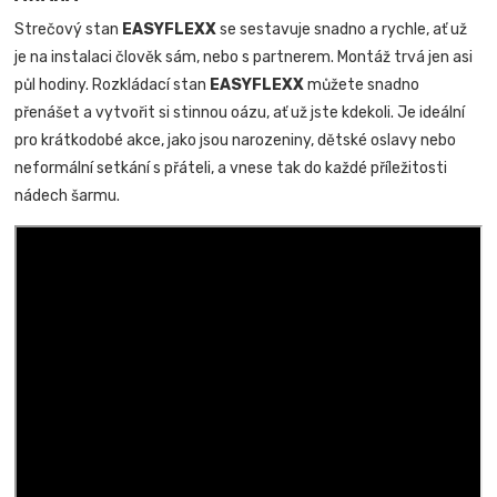
Strečový stan
EASYFLEXX
se sestavuje snadno a rychle, ať už
je na instalaci člověk sám, nebo s partnerem. Montáž trvá jen asi
půl hodiny. Rozkládací stan
EASYFLEXX
můžete snadno
přenášet a vytvořit si stinnou oázu, ať už jste kdekoli. Je ideální
pro krátkodobé akce, jako jsou narozeniny, dětské oslavy nebo
neformální setkání s přáteli, a vnese tak do každé příležitosti
nádech šarmu.