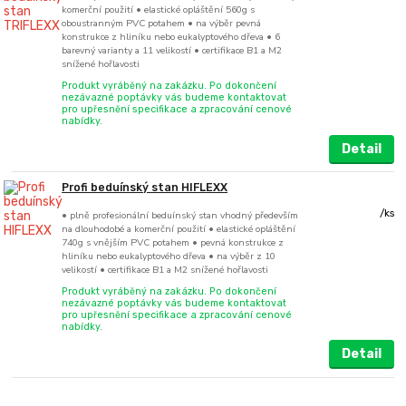
komerční použití • elastické opláštění 560g s
oboustranným PVC potahem • na výběr pevná
konstrukce z hliníku nebo eukalyptového dřeva • 6
barevný varianty a 11 velikostí • certifikace B1 a M2
snížené hořlavosti
Produkt vyráběný na zakázku. Po dokončení
nezávazné poptávky vás budeme kontaktovat
pro upřesnění specifikace a zpracování cenové
nabídky.
Detail
Profi beduínský stan HIFLEXX
/
ks
• plně profesionální beduínský stan vhodný především
na dlouhodobé a komerční použití • elastické opláštění
740g s vnějším PVC potahem • pevná konstrukce z
hliníku nebo eukalyptového dřeva • na výběr z 10
velikostí • certifikace B1 a M2 snížené hořlavosti
Produkt vyráběný na zakázku. Po dokončení
nezávazné poptávky vás budeme kontaktovat
pro upřesnění specifikace a zpracování cenové
nabídky.
Detail