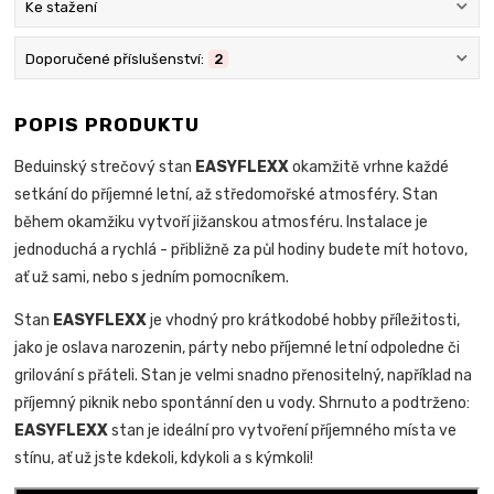
Ke stažení
Doporučené příslušenství:
2
POPIS PRODUKTU
Beduinský strečový stan
EASYFLEXX
okamžitě vrhne každé
setkání do příjemné letní, až středomořské atmosféry. Stan
během okamžiku vytvoří jižanskou atmosféru. Instalace je
jednoduchá a rychlá - přibližně za půl hodiny budete mít hotovo,
ať už sami, nebo s jedním pomocníkem.
Stan
EASYFLEXX
je vhodný pro krátkodobé hobby příležitosti,
jako je oslava narozenin, párty nebo příjemné letní odpoledne či
grilování s přáteli. Stan je velmi snadno přenositelný, například na
příjemný piknik nebo spontánní den u vody. Shrnuto a podtrženo:
EASYFLEXX
stan je ideální pro vytvoření příjemného místa ve
stínu, ať už jste kdekoli, kdykoli a s kýmkoli!