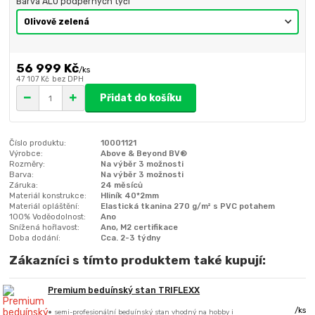
Barva ALU podpěrných tyčí
56 999 Kč
/
ks
47 107 Kč
bez DPH
Přidat do košíku
Číslo produktu:
10001121
Výrobce:
Above & Beyond BV®
Rozměry:
Na výběr 3 možnosti
Barva:
Na výběr 3 možnosti
Záruka:
24 měsíců
Materiál konstrukce:
Hliník 40*2mm
Materiál opláštění:
Elastická tkanina 270 g/m² s PVC potahem
100% Voděodolnost:
Ano
Snížená hořlavost:
Ano, M2 certifikace
Doba dodání:
Cca. 2-3 týdny
Zákazníci s tímto produktem také kupují:
Premium beduínský stan TRIFLEXX
/
ks
• semi-profesionální beduínský stan vhodný na hobby i