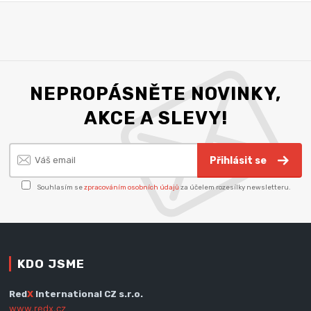
NEPROPÁSNĚTE NOVINKY,
AKCE A SLEVY!
Přihlásit se
Souhlasím se
zpracováním osobních údajů
za účelem rozesílky newsletteru.
KDO JSME
Red
X
International CZ s.r.o.
www.redx.cz