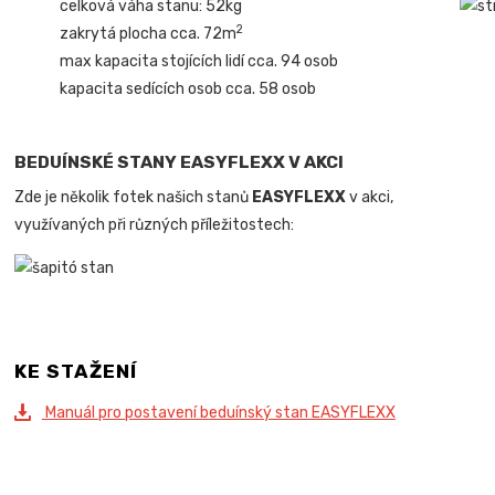
celková váha stanu: 52kg
2
zakrytá plocha cca. 72m
max kapacita stojících lidí cca. 94 osob
kapacita sedících osob cca. 58 osob
BEDUÍNSKÉ STANY EASYFLEXX V AKCI
Zde je několik fotek našich stanů
EASYFLEXX
v akci,
využívaných při různých příležitostech:
KE STAŽENÍ
Manuál pro postavení beduínský stan EASYFLEXX