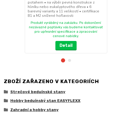
potahem • na výběr pevná konstrukce z
PVC potahem 
hliníku nebo eukalyptového dřeva • 6
nebo eukalyp
barevný varianty a 11 velikostí • certifikace
velikostí • c
B1 a M2 snížené hořlavosti
hořlavosti
Produkt vyráběný na zakázku. Po dokončení
Produkt vy
nezávazné poptávky vás budeme kontaktovat
nezávazné p
pro upřesnění specifikace a zpracování
pro upřes
cenové nabídky.
Detail
ZBOŽÍ ZAŘAZENO V KATEGORIÍCH
Strečové beduínské stany
Hobby beduínský stan EASYFLEXX
Zahradní a hobby stany