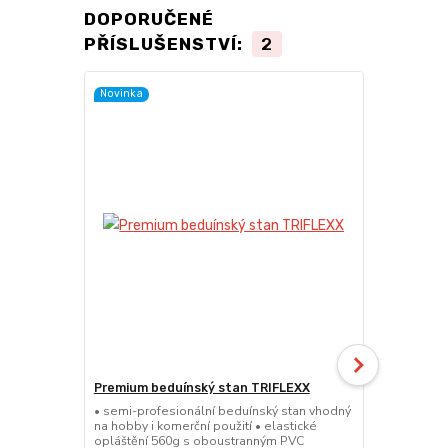
DOPORUČENÉ
PŘÍSLUŠENSTVÍ:
2
Novinka
Novinka
Premium beduínský stan TRIFLEXX
Profi beduí
• semi-profesionální beduínský stan vhodný
• plně profe
na hobby i komerční použití • elastické
především n
opláštění 560g s oboustranným PVC
použití • ela