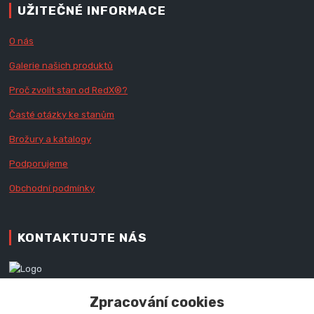
UŽITEČNÉ INFORMACE
O nás
Galerie našich produktů
Proč zvolit stan od Red
X
®?
Časté otázky ke stanům
Brožury a katalogy
Podporujeme
Obchodní podmínky
KONTAKTUJTE NÁS
Zákaznická podpora RedX®
Zpracování cookies
+420 777 979 111