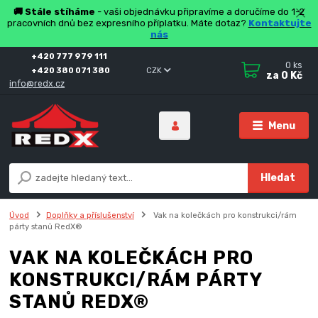
🚚 Stále stíháme
- vaši objednávku připravíme a doručíme do 1-2
pracovních dnů bez expresního příplatku. Máte dotaz?
Kontaktujte
nás
+420 777 979 111
0
ks
+420 380 071 380
CZK
za
0 Kč
info@redx.cz
Menu
Hledat
Úvod
Doplňky a příslušenství
Vak na kolečkách pro konstrukci/rám
párty stanů RedX®
VAK NA KOLEČKÁCH PRO
KONSTRUKCI/RÁM PÁRTY
STANŮ REDX®