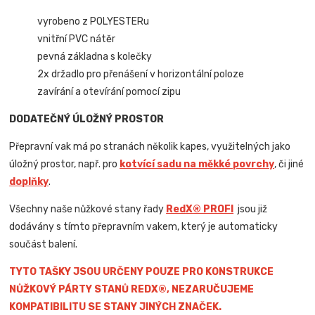
vyrobeno z POLYESTERu
vnitřní PVC nátěr
pevná základna s kolečky
2x držadlo pro přenášení v horizontální poloze
zavírání a otevírání pomocí zipu
DODATEČNÝ ÚLOŽNÝ PROSTOR
Přepravní vak má po stranách několik kapes, využitelných jako
úložný prostor, např. pro
kotvící sadu na měkké povrchy
, či jiné
doplňky
.
Všechny naše nůžkové stany řady
Red
X
® PROFI
jsou již
dodávány s tímto přepravním vakem, který je automaticky
součást balení.
TYTO TAŠKY JSOU URČENY POUZE PRO KONSTRUKCE
NŮŽKOVÝ PÁRTY STANŮ REDX®, NEZARUČUJEME
KOMPATIBILITU SE STANY JINÝCH ZNAČEK.