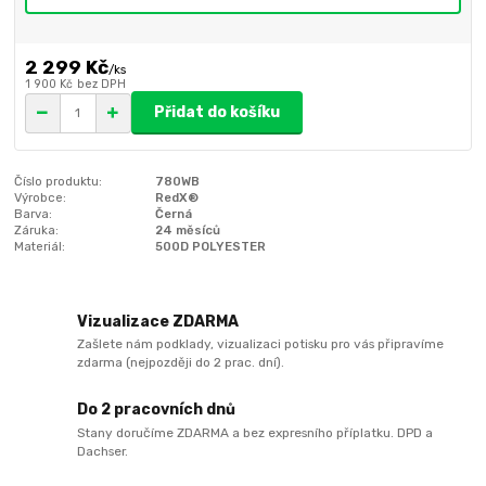
2 299 Kč
/
ks
1 900 Kč
bez DPH
Přidat do košíku
Číslo produktu:
780WB
Výrobce:
RedX®
Barva:
Černá
Záruka:
24 měsíců
Materiál:
500D POLYESTER
Vizualizace ZDARMA
Zašlete nám podklady, vizualizaci potisku pro vás připravíme
zdarma (nejpozději do 2 prac. dní).
Do 2 pracovních dnů
Stany doručíme ZDARMA a bez expresního příplatku. DPD a
Dachser.