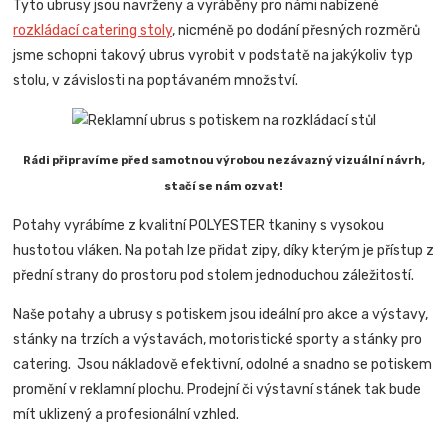
Tyto ubrusy jsou navrženy a vyráběny pro námi nabízené
rozkládací catering stoly
, nicméně po dodání přesných rozměrů
jsme schopni takový ubrus vyrobit v podstatě na jakýkoliv typ
stolu, v závislosti na poptávaném množství.
Rádi připravíme před samotnou výrobou nezávazný vizuální návrh,
stačí se nám ozvat!
Potahy vyrábíme z kvalitní POLYESTER tkaniny s vysokou
hustotou vláken. Na potah lze přidat zipy, díky kterým je přístup z
přední strany do prostoru pod stolem jednoduchou záležitostí.
Naše potahy a ubrusy s potiskem jsou ideální pro akce a výstavy,
stánky na trzích a výstavách, motoristické sporty a stánky pro
catering.
Jsou nákladově efektivní, odolné a snadno se potiskem
promění v reklamní plochu. Prodejní či výstavní stánek tak bude
mít uklizený a profesionální vzhled.