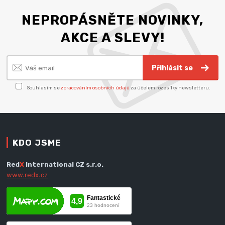
NEPROPÁSNĚTE NOVINKY,
AKCE A SLEVY!
Přihlásit se
Souhlasím se
zpracováním osobních údajů
za účelem rozesílky newsletteru.
KDO JSME
Red
X
International CZ s.r.o.
www.redx.cz