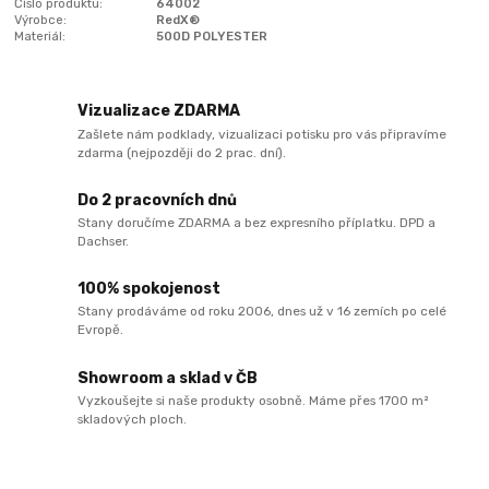
Číslo produktu:
64002
Výrobce:
RedX®
Materiál:
500D POLYESTER
Vizualizace ZDARMA
Zašlete nám podklady, vizualizaci potisku pro vás připravíme
zdarma (nejpozději do 2 prac. dní).
Do 2 pracovních dnů
Stany doručíme ZDARMA a bez expresního příplatku. DPD a
Dachser.
100% spokojenost
Stany prodáváme od roku 2006, dnes už v 16 zemích po celé
Evropě.
Showroom a sklad v ČB
Vyzkoušejte si naše produkty osobně. Máme přes 1700 m²
skladových ploch.