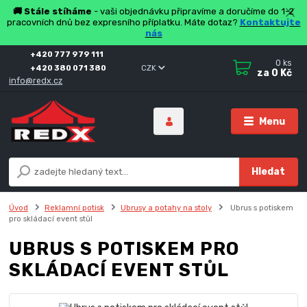
🚚 Stále stíháme
- vaši objednávku připravíme a doručíme do 1-2
pracovních dnů bez expresního příplatku. Máte dotaz?
Kontaktujte
nás
+420 777 979 111
0
ks
+420 380 071 380
CZK
za
0 Kč
info@redx.cz
Menu
Hledat
Úvod
Reklamní potisk
Ubrusy a potahy na stoly
Ubrus s potiskem
pro skládací event stůl
UBRUS S POTISKEM PRO
SKLÁDACÍ EVENT STŮL