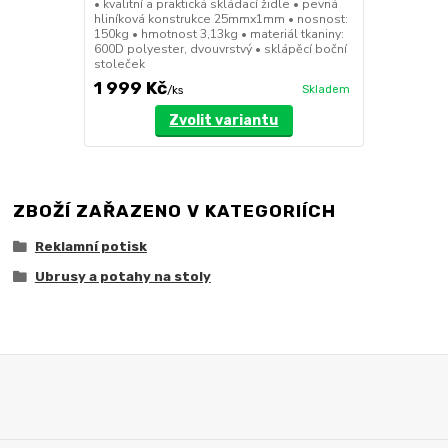
• kvalitní a praktická skládací židle • pevná
hliníková konstrukce 25mmx1mm • nosnost:
150kg • hmotnost 3,13kg • materiál tkaniny:
600D polyester, dvouvrstvý • sklápěcí boční
stoleček
1 999 Kč
Skladem
/
ks
Zvolit variantu
ZBOŽÍ ZAŘAZENO V KATEGORIÍCH
Reklamní potisk
Ubrusy a potahy na stoly