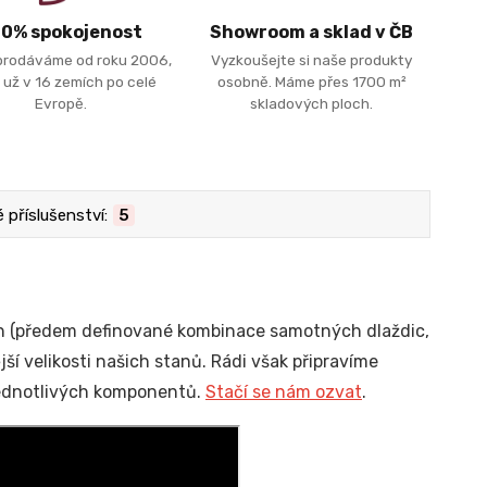
00% spokojenost
Showroom a sklad v ČB
prodáváme od roku 2006,
Vyzkoušejte si naše produkty
 už v 16 zemích po celé
osobně. Máme přes 1700 m²
Evropě.
skladových ploch.
příslušenství:
5
h (předem definované kombinace samotných dlaždic,
í velikosti našich stanů. Rádi však připravíme
 jednotlivých komponentů.
Stačí se nám ozvat
.