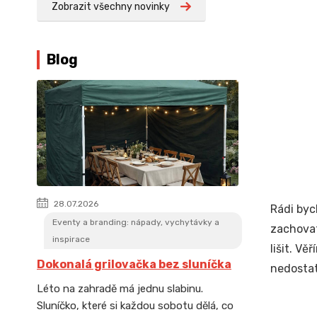
Zobrazit všechny novinky
Blog
28.07.2026
Rádi byc
Eventy a branding: nápady, vychytávky a
zachovat
inspirace
lišit. V
Dokonalá grilovačka bez sluníčka
nedostat
Léto na zahradě má jednu slabinu.
Sluníčko, které si každou sobotu dělá, co