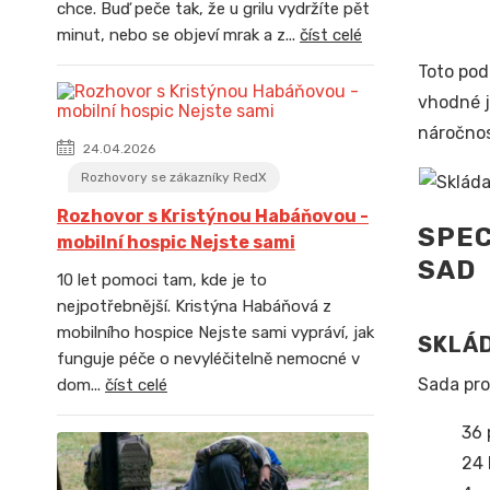
chce. Buď peče tak, že u grilu vydržíte pět
minut, nebo se objeví mrak a z...
číst celé
Toto pod
vhodné j
náročnos
24.04.2026
Rozhovory se zákazníky RedX
Rozhovor s Kristýnou Habáňovou -
SPEC
mobilní hospic Nejste sami
SAD
10 let pomoci tam, kde je to
nejpotřebnější. Kristýna Habáňová z
mobilního hospice Nejste sami vypráví, jak
SKLÁ
funguje péče o nevyléčitelně nemocné v
Sada pro
dom...
číst celé
36 
24 