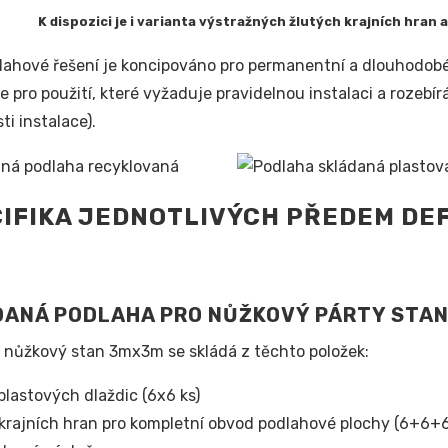
K dispozici je i varianta výstražných žlutých krajních hran
lahové řešení je koncipováno pro permanentní a dlouhodobé ře
e pro použití, které vyžaduje pravidelnou instalaci a rozebí
ti instalace).
IFIKA JEDNOTLIVÝCH PŘEDEM DE
DANÁ PODLAHA PRO NŮŽKOVÝ PÁRTY STA
 nůžkový stan 3mx3m se skládá z těchto položek:
plastových dlaždic (6x6 ks)
krajních hran pro kompletní obvod podlahové plochy (6+6+