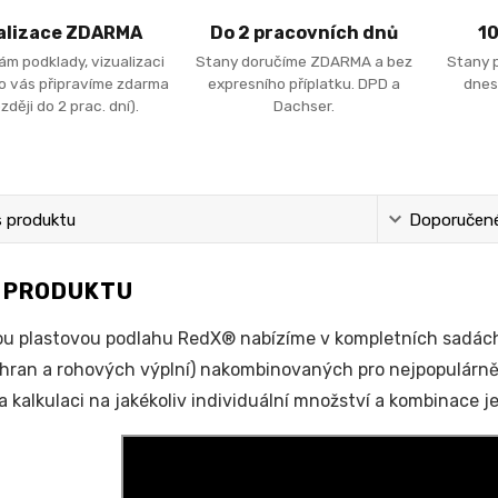
alizace ZDARMA
Do 2 pracovních dnů
1
ám podklady, vizualizaci
Stany doručíme ZDARMA a bez
Stany 
ro vás připravíme zdarma
expresního příplatku. DPD a
dnes
zději do 2 prac. dní).
Dachser.
s produktu
Doporučené 
S PRODUKTU
u plastovou podlahu RedX® nabízíme v kompletních sadác
 hran a rohových výplní) nakombinovaných pro nejpopulárnějš
a kalkulaci na jakékoliv individuální množství a kombinace