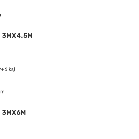
m
N 3MX4.5M
9+6 ks)
cm
N 3MX6M