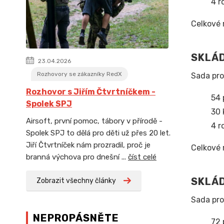
4 r
Celkové 
SKLÁD
23.04.2026
Rozhovory se zákazníky RedX
Sada pro
Rozhovor s Jiřím Čtvrtníčkem -
54 
Spolek SPJ
30 
Airsoft, první pomoc, tábory v přírodě -
4 r
Spolek SPJ to dělá pro děti už přes 20 let.
Jiří Čtvrtníček nám prozradil, proč je
Celkové 
branná výchova pro dnešní ...
číst celé
SKLÁ
Zobrazit všechny články
Sada pro
NEPROPÁSNĚTE
72 