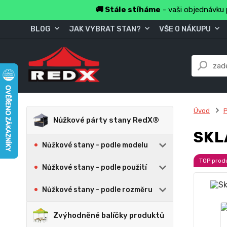
🚚 Stále stíháme
- vaši objednávku 
BLOG
JAK VYBRAT STAN?
VŠE O NÁKUPU
Úvod
Nůžkové párty stany RedX®
SKL
Nůžkové stany - podle modelu
TOP prod
Nůžkové stany - podle použití
Nůžkové stany - podle rozměru
Zvýhodněné balíčky produktů