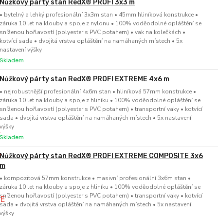
Nůžkový párty stan RedX® PROFI 3x3 m
• bytelný a lehký profesionální 3x3m stan • 45mm hliníková konstrukce •
záruka 10 let na klouby a spoje z nylonu • 100% voděodolné opláštění se
sníženou hořlavostí (polyester s PVC potahem) • vak na kolečkách •
kotvící sada • dvojitá vrstva opláštění na namáhaných místech • 5x
nastavení výšky
Skladem
Nůžkový párty stan RedX® PROFI EXTREME 4x6 m
• nejrobustnější profesionální 4x6m stan • hliníková 57mm konstrukce •
záruka 10 let na klouby a spoje z hliníku • 100% voděodolné opláštění se
sníženou hořlavostí (polyester s PVC potahem) • transportní vaky • kotvící
sada • dvojitá vrstva opláštění na namáhaných místech • 5x nastavení
výšky
Skladem
Nůžkový párty stan RedX® PROFI EXTREME COMPOSITE 3x6
m
• kompozitová 57mm konstrukce • masivní profesionální 3x6m stan •
záruka 10 let na klouby a spoje z hliníku • 100% voděodolné opláštění se
sníženou hořlavostí (polyester s PVC potahem) • transportní vaky • kotvící
sada • dvojitá vrstva opláštění na namáhaných místech • 5x nastavení
výšky