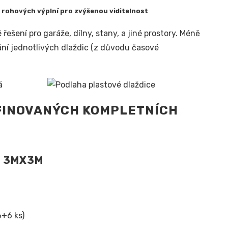
 a rohových výplní pro zvýšenou viditelnost
šení pro garáže, dílny, stany, a jiné prostory. Méně
rání jednotlivých dlaždic (z důvodu časové
FINOVANÝCH KOMPLETNÍCH
N 3MX3M
6+6 ks)