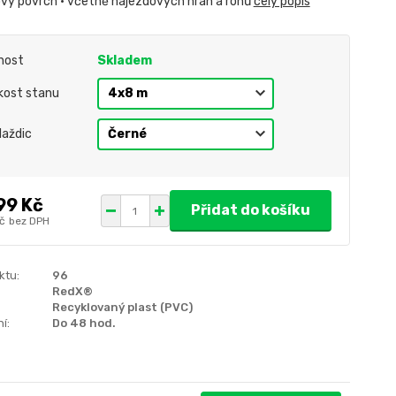
ový povrch • včetně nájezdových hran a rohů
celý popis
nost
Skladem
ikost stanu
laždic
99 Kč
Přidat do košíku
č
bez DPH
ktu:
96
RedX®
Recyklovaný plast (PVC)
í:
Do 48 hod.