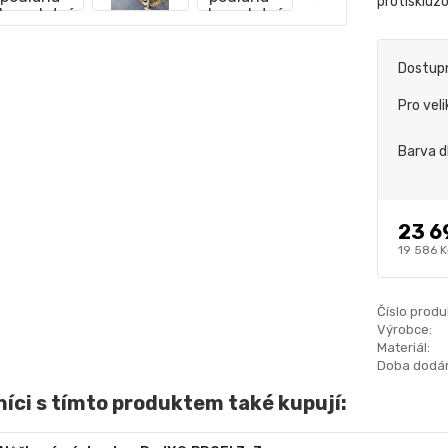
protiskluz
Dostup
Pro vel
Barva d
23 6
19 586 K
Číslo produ
Výrobce:
Materiál:
Doba dodán
íci s tímto produktem také kupují: