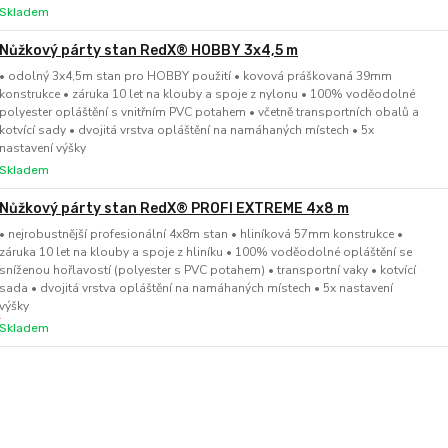
Skladem
Nůžkový párty stan RedX® HOBBY 3x4,5 m
• odolný 3x4,5m stan pro HOBBY použití • kovová práškovaná 39mm
konstrukce • záruka 10 let na klouby a spoje z nylonu • 100% voděodolné
polyester opláštění s vnitřním PVC potahem • včetně transportních obalů a
kotvící sady • dvojitá vrstva opláštění na namáhaných místech • 5x
nastavení výšky
Skladem
Nůžkový párty stan RedX® PROFI EXTREME 4x8 m
• nejrobustnější profesionální 4x8m stan • hliníková 57mm konstrukce •
záruka 10 let na klouby a spoje z hliníku • 100% voděodolné opláštění se
sníženou hořlavostí (polyester s PVC potahem) • transportní vaky • kotvící
sada • dvojitá vrstva opláštění na namáhaných místech • 5x nastavení
výšky
Skladem