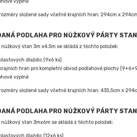
ohové výplně
rozměry složené sady včetně krajních hran: 294cm x 294c
ANÁ PODLAHA PRO NŮŽKOVÝ PÁRTY STA
 nůžkový stan 3m x4,5m se skládá z těchto položek:
plastových dlaždic (9x6 ks)
krajních hran pro kompletní obvod podlahové plochy (9+6+
ohové výplně
rozměry složené sady včetně krajních hran: 435,5cm x 294
DANÁ PODLAHA PRO NŮŽKOVÝ PÁRTY STA
 nůžkový stan 3mx6m se skládá z těchto položek:
plastových dlaždic (12x6 ks)