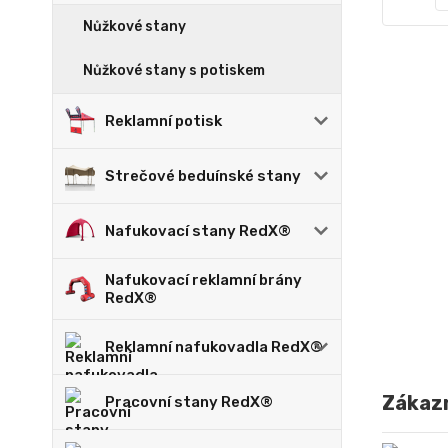
Nůžkové stany
Nůžkové stany s potiskem
Reklamní potisk
Strečové beduínské stany
Nafukovací stany RedX®
Nafukovací reklamní brány
RedX®
Reklamní nafukovadla RedX®
Zákazn
Pracovní stany RedX®