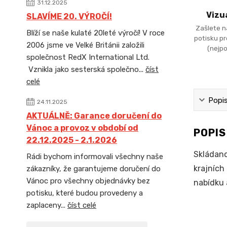
31.12.2025
Vizu
SLAVÍME 20. VÝROČÍ!
Zašlete n
Blíží se naše kulaté 20leté výročí! V roce
potisku p
2006 jsme ve Velké Británii založili
(nejpo
společnost RedX International Ltd.
Vznikla jako sesterská společno...
číst
celé
Popi
24.11.2025
AKTUÁLNĚ: Garance doručení do
Vánoc a provoz v období od
POPI
22.12.2025 - 2.1.2026
Skládano
Rádi bychom informovali všechny naše
krajních
zákazníky, že garantujeme doručení do
Vánoc pro všechny objednávky bez
nabídku 
potisku, které budou provedeny a
zaplaceny...
číst celé