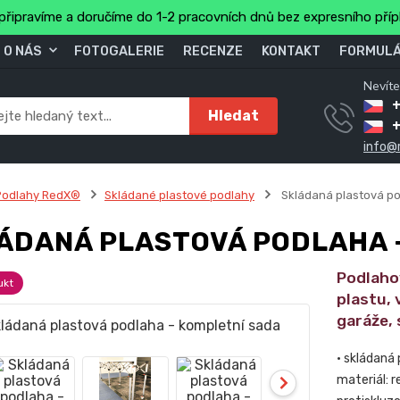
připravíme a doručíme do 1-2 pracovních dnů bez expresního pří
O NÁS
FOTOGALERIE
RECENZE
KONTAKT
FORMULÁ
Nevíte
+
Hledat
info@
Podlahy RedX®
Skládané plastové podlahy
Skládaná plastová po
ÁDANÁ PLASTOVÁ PODLAHA 
Podlaho
ukt
plastu,
garáže, 
• skládaná
materiál: 