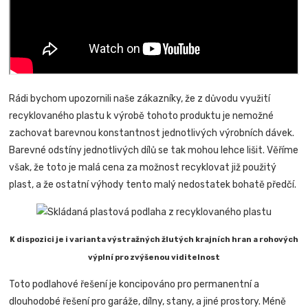
Rádi bychom upozornili naše zákazníky, že z důvodu využití
recyklovaného plastu k výrobě tohoto produktu je nemožné
zachovat barevnou konstantnost jednotlivých výrobních dávek.
Barevné odstíny jednotlivých dílů se tak mohou lehce lišit. Věříme
však, že toto je malá cena za možnost recyklovat již použitý
plast, a že ostatní výhody tento malý nedostatek bohatě předčí.
K dispozici je i varianta výstražných žlutých krajních hran a rohových
výplní pro zvýšenou viditelnost
Toto podlahové řešení je koncipováno pro permanentní a
dlouhodobé řešení pro garáže, dílny, stany, a jiné prostory. Méně