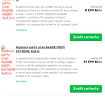
• odolný 3x4,5m stan pro HOBBY použití • kovová
cena od
práškovaná 39mm konstrukce • záruka 10 let na klouby
8 599 Kč
/
ks
a spoje z nylonu • 100% voděodolné polyester
opláštění s vnitřním PVC potahem • včetně
transportních obalů a kotvící sady • dvojitá vrstva
opláštění na namáhaných místech • 5x nastavení výšky
Skladem
Zvolit variantu
Nůžkový párty stan RedX® PROFI
EXTREME 4x8 m
• nejrobustnější profesionální 4x8m stan • hliníková
cena od
57mm konstrukce • záruka 10 let na klouby a spoje z
31 299 Kč
/
ks
hliníku • 100% voděodolné opláštění se sníženou
hořlavostí (polyester s PVC potahem) • transportní vaky
• kotvící sada • dvojitá vrstva opláštění na namáhaných
místech • 5x nastavení výšky
Skladem
Zvolit variantu