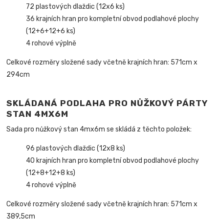
72 plastových dlaždic (12x6 ks)
36 krajních hran pro kompletní obvod podlahové plochy
(12+6+12+6 ks)
4 rohové výplně
Celkové rozměry složené sady včetně krajních hran: 571cm x
294cm
SKLÁDANÁ PODLAHA PRO NŮŽKOVÝ PÁRTY
STAN 4MX6M
Sada pro nůžkový stan 4mx6m se skládá z těchto položek:
96 plastových dlaždic (12x8 ks)
40 krajních hran pro kompletní obvod podlahové plochy
(12+8+12+8 ks)
4 rohové výplně
Celkové rozměry složené sady včetně krajních hran: 571cm x
389,5cm