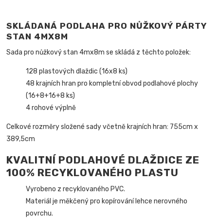
SKLÁDANÁ PODLAHA PRO NŮŽKOVÝ PÁRTY
STAN 4MX8M
Sada pro nůžkový stan 4mx8m se skládá z těchto položek:
128 plastových dlaždic (16x8 ks)
48 krajních hran pro kompletní obvod podlahové plochy
(16+8+16+8 ks)
4 rohové výplně
Celkové rozměry složené sady včetně krajních hran: 755cm x
389,5cm
KVALITNÍ PODLAHOVÉ DLAŽDICE ZE
100% RECYKLOVANÉHO PLASTU
Vyrobeno z recyklovaného PVC.
Materiál je měkčený pro kopírování lehce nerovného
povrchu.