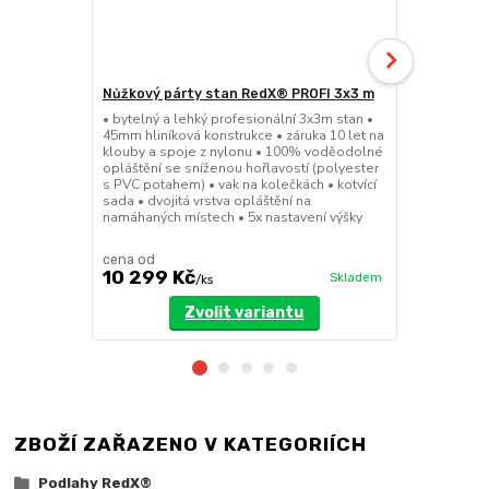
Nůžkový párty stan RedX® PROFI 3x3 m
Nůžkový pá
EXTREME 4
• bytelný a lehký profesionální 3x3m stan •
45mm hliníková konstrukce • záruka 10 let na
• nejrobustn
klouby a spoje z nylonu • 100% voděodolné
hliníková 57
opláštění se sníženou hořlavostí (polyester
klouby a spo
s PVC potahem) • vak na kolečkách • kotvící
opláštění se
sada • dvojitá vrstva opláštění na
s PVC potahem
namáhaných místech • 5x nastavení výšky
sada • dvojit
namáhaných m
cena od
cena od
10 299 Kč
24 599 
Skladem
/
ks
Zvolit variantu
ZBOŽÍ ZAŘAZENO V KATEGORIÍCH
Podlahy RedX®