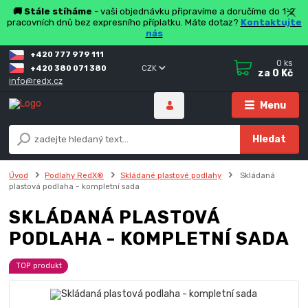
🚚 Stále stíháme
- vaši objednávku připravíme a doručíme do 1-2
pracovních dnů bez expresního příplatku. Máte dotaz?
Kontaktujte
nás
+420 777 979 111
0
ks
+420 380 071 380
CZK
za
0 Kč
info@redx.cz
Menu
Hledat
Úvod
Podlahy RedX®
Skládané plastové podlahy
Skládaná
plastová podlaha - kompletní sada
SKLÁDANÁ PLASTOVÁ
PODLAHA - KOMPLETNÍ SADA
TOP produkt