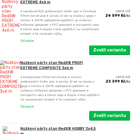
EXTREME 4x6 m
• nejrobustnější profesionální 4x6m stan • hliníková
cena od
57mm konstrukce • záruka 10 let na klouby a spoje z
24 599 Kč
/
ks
hliníku • 100% voděodolné opláštění se sníženou
hořlavostí (polyester s PVC potahem) • transportní vaky
• kotvící sada • dvojitá vrstva opláštění na namáhaných
místech • 5x nastavení výšky
Skladem
Zvolit variantu
Nůžkový párty stan RedX® PROFI
EXTREME COMPOSITE 3x6 m
• kompozitová 57mm konstrukce • masivní
cena od
profesionální 3x6m stan • záruka 10 let na klouby a
23 399 Kč
/
ks
spoje z hliníku • 100% voděodolné opláštění se
sníženou hořlavostí (polyester s PVC potahem) •
transportní vaky • kotvící sada • dvojitá vrstva opláštění
na namáhaných místech • 5x nastavení výšky
Skladem
Zvolit variantu
Nůžkový párty stan RedX® HOBBY 3x4,5
m