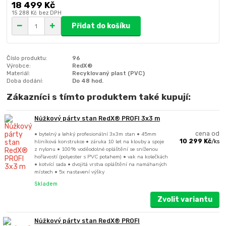
18 499 Kč
15 288 Kč
bez DPH
Přidat do košíku
Číslo produktu:
96
Výrobce:
RedX®
Materiál:
Recyklovaný plast (PVC)
Doba dodání:
Do 48 hod.
Zákazníci s tímto produktem také kupují:
Nůžkový párty stan RedX® PROFI 3x3 m
• bytelný a lehký profesionální 3x3m stan • 45mm
cena od
hliníková konstrukce • záruka 10 let na klouby a spoje
10 299 Kč
/
ks
z nylonu • 100% voděodolné opláštění se sníženou
hořlavostí (polyester s PVC potahem) • vak na kolečkách
• kotvící sada • dvojitá vrstva opláštění na namáhaných
místech • 5x nastavení výšky
Skladem
Zvolit variantu
Nůžkový párty stan RedX® PROFI