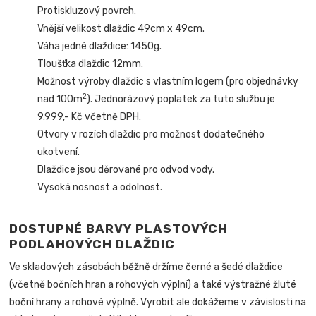
Protiskluzový povrch.
Vnější velikost dlaždic 49cm x 49cm.
Váha jedné dlaždice: 1450g.
Tloušťka dlaždic 12mm.
Možnost výroby dlaždic s vlastním logem (pro objednávky
2
nad 100m
). Jednorázový poplatek za tuto službu je
9.999,- Kč včetně DPH.
Otvory v rozích dlaždic pro možnost dodatečného
ukotvení.
Dlaždice jsou děrované pro odvod vody.
Vysoká nosnost a odolnost.
DOSTUPNÉ BARVY PLASTOVÝCH
PODLAHOVÝCH DLAŽDIC
Ve skladových zásobách běžně držíme černé a šedé dlaždice
(včetně bočních hran a rohových výplní) a také výstražné žluté
boční hrany a rohové výplně. Vyrobit ale dokážeme v závislosti na