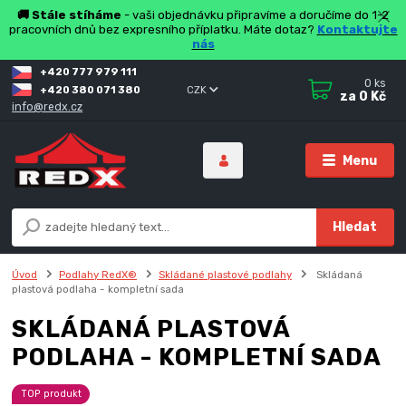
🚚 Stále stíháme
- vaši objednávku připravíme a doručíme do 1-2
pracovních dnů bez expresního příplatku. Máte dotaz?
Kontaktujte
nás
+420 777 979 111
0
ks
+420 380 071 380
CZK
za
0 Kč
info@redx.cz
Menu
Hledat
Úvod
Podlahy RedX®
Skládané plastové podlahy
Skládaná
plastová podlaha - kompletní sada
SKLÁDANÁ PLASTOVÁ
PODLAHA - KOMPLETNÍ SADA
TOP produkt