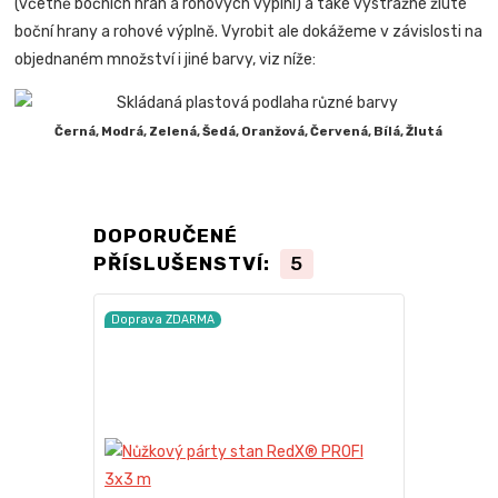
(včetně bočních hran a rohových výplní) a také výstražné žluté
boční hrany a rohové výplně. Vyrobit ale dokážeme v závislosti na
objednaném množství i jiné barvy, viz níže:
Černá, Modrá, Zelená, Šedá, Oranžová, Červená, Bílá, Žlutá
DOPORUČENÉ
PŘÍSLUŠENSTVÍ:
5
Doprava ZDARMA
Doprava ZD