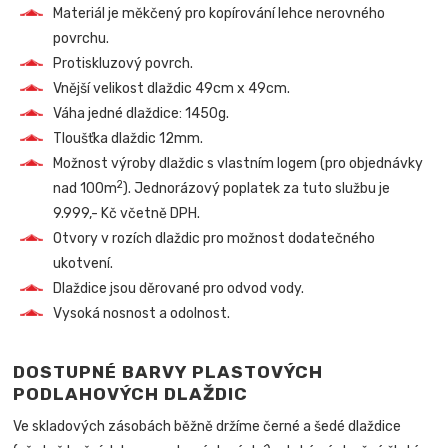
Materiál je měkčený pro kopírování lehce nerovného
povrchu.
Protiskluzový povrch.
Vnější velikost dlaždic 49cm x 49cm.
Váha jedné dlaždice: 1450g.
Tloušťka dlaždic 12mm.
Možnost výroby dlaždic s vlastním logem (pro objednávky
2
nad 100m
). Jednorázový poplatek za tuto službu je
9.999,- Kč včetně DPH.
Otvory v rozích dlaždic pro možnost dodatečného
ukotvení.
Dlaždice jsou děrované pro odvod vody.
Vysoká nosnost a odolnost.
DOSTUPNÉ BARVY PLASTOVÝCH
PODLAHOVÝCH DLAŽDIC
Ve skladových zásobách běžně držíme černé a šedé dlaždice