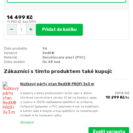
14 499 Kč
11 983 Kč
bez DPH
Přidat do košíku
Číslo produktu:
96
Výrobce:
RedX®
Materiál:
Recyklovaný plast (PVC)
Doba dodání:
Do 48 hod.
Zákazníci s tímto produktem také kupují:
Nůžkový párty stan RedX® PROFI 3x3 m
• bytelný a lehký profesionální 3x3m stan • 45mm
cena od
hliníková konstrukce • záruka 10 let na klouby a spoje
10 299 Kč
/
ks
z nylonu • 100% voděodolné opláštění se sníženou
hořlavostí (polyester s PVC potahem) • vak na kolečkách
• kotvící sada • dvojitá vrstva opláštění na namáhaných
místech • 5x nastavení výšky
Skladem
Zvolit variantu