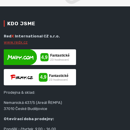
KDO JSME
Red
X
International CZ s.r.o.
www.redx.cz
Prodejna & sklad:
Nemanická 437/5 (Areál ŘEMPA)
37010 České Budějovice
Otevírací doba prodejny:
Pondělí - čtvrtek: 9.00 - 16.00