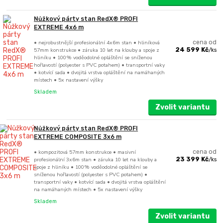
Nůžkový párty stan RedX® PROFI
EXTREME 4x6 m
• nejrobustnější profesionální 4x6m stan • hliníková
cena od
57mm konstrukce • záruka 10 let na klouby a spoje z
24 599 Kč
/
ks
hliníku • 100% voděodolné opláštění se sníženou
hořlavostí (polyester s PVC potahem) • transportní vaky
• kotvící sada • dvojitá vrstva opláštění na namáhaných
místech • 5x nastavení výšky
Skladem
Zvolit variantu
Nůžkový párty stan RedX® PROFI
EXTREME COMPOSITE 3x6 m
• kompozitová 57mm konstrukce • masivní
cena od
profesionální 3x6m stan • záruka 10 let na klouby a
23 399 Kč
/
ks
spoje z hliníku • 100% voděodolné opláštění se
sníženou hořlavostí (polyester s PVC potahem) •
transportní vaky • kotvící sada • dvojitá vrstva opláštění
na namáhaných místech • 5x nastavení výšky
Skladem
Zvolit variantu