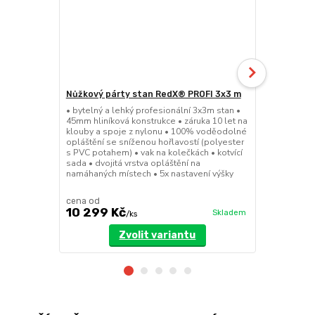
Nůžkový párty stan RedX® PROFI 3x3 m
Nůžkový pá
EXTREME 4
• bytelný a lehký profesionální 3x3m stan •
45mm hliníková konstrukce • záruka 10 let na
• nejrobustn
klouby a spoje z nylonu • 100% voděodolné
hliníková 57
opláštění se sníženou hořlavostí (polyester
klouby a spo
s PVC potahem) • vak na kolečkách • kotvící
opláštění se
sada • dvojitá vrstva opláštění na
s PVC potahem
namáhaných místech • 5x nastavení výšky
sada • dvojit
namáhaných m
cena od
cena od
10 299 Kč
24 599 
Skladem
/
ks
Zvolit variantu