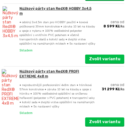
Nůžkový párty stan RedX® HOBBY 3x4,5
m
• odolný 3x4,5m stan pro HOBBY použití • kovová
cena od
práškovaná 39mm konstrukce • záruka 10 let na klouby
8 599 Kč
/
ks
a spoje z nylonu • 100% voděodolné polyester
opláštění s vnitřním PVC potahem • včetně
transportních obalů a kotvící sady • dvojitá vrstva
opláštění na namáhaných místech • 5x nastavení výšky
Skladem
Zvolit variantu
Nůžkový párty stan RedX® PROFI
EXTREME 4x8 m
• nejrobustnější profesionální 4x8m stan • hliníková
cena od
57mm konstrukce • záruka 10 let na klouby a spoje z
31 299 Kč
/
ks
hliníku • 100% voděodolné opláštění se sníženou
hořlavostí (polyester s PVC potahem) • transportní vaky
• kotvící sada • dvojitá vrstva opláštění na namáhaných
místech • 5x nastavení výšky
Skladem
Zvolit variantu