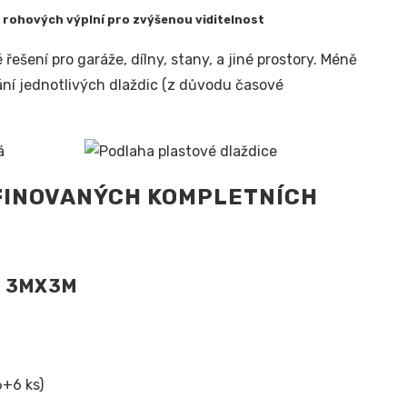
 a rohových výplní pro zvýšenou viditelnost
šení pro garáže, dílny, stany, a jiné prostory. Méně
rání jednotlivých dlaždic (z důvodu časové
FINOVANÝCH KOMPLETNÍCH
N 3MX3M
6+6 ks)