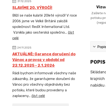
31.12.2025
Vizu
SLAVÍME 20. VÝROČÍ!
Zašlete n
Blíží se naše kulaté 20leté výročí! V roce
potisku p
2006 jsme ve Velké Británii založili
(nejpo
společnost RedX International Ltd.
Vznikla jako sesterská společno...
číst
celé
Popi
24.11.2025
AKTUÁLNĚ: Garance doručení do
Vánoc a provoz v období od
POPI
22.12.2025 - 2.1.2026
Skládano
Rádi bychom informovali všechny naše
krajních
zákazníky, že garantujeme doručení do
Vánoc pro všechny objednávky bez
nabídku 
potisku, které budou provedeny a
zaplaceny...
číst celé