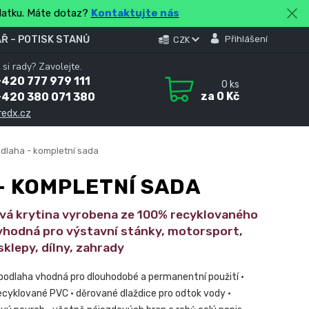
platku. Máte dotaz?
Kontaktujte nás
Ř – POTISK STANŮ
Přihlášení
CZK
 si rady? Zavolejte.
420 777 979 111
0
ks
za
0 Kč
+420 380 071 380
redx.cz
dlaha - kompletní sada
- KOMPLETNÍ SADA
vá krytina vyrobena ze 100% recyklovaného
 vhodná pro výstavní stánky, motorsport,
sklepy, dílny, zahrady
 podlaha vhodná pro dlouhodobé a permanentní použití •
recyklované PVC • děrované dlaždice pro odtok vody •