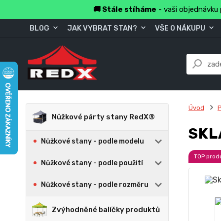
🚚 Stále stíháme
- vaši objednávku 
BLOG
JAK VYBRAT STAN?
VŠE O NÁKUPU
Úvod
Nůžkové párty stany RedX®
SKL
Nůžkové stany - podle modelu
TOP prod
Nůžkové stany - podle použití
Nůžkové stany - podle rozměru
Zvýhodněné balíčky produktů