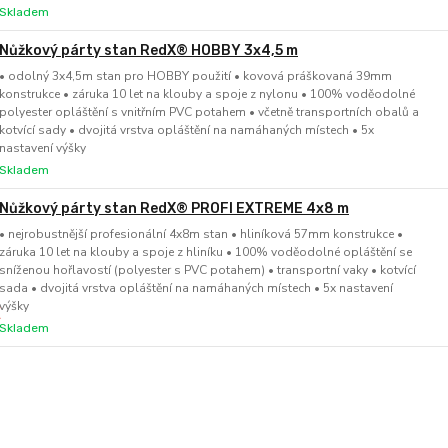
Skladem
Nůžkový párty stan RedX® HOBBY 3x4,5 m
• odolný 3x4,5m stan pro HOBBY použití • kovová práškovaná 39mm
konstrukce • záruka 10 let na klouby a spoje z nylonu • 100% voděodolné
polyester opláštění s vnitřním PVC potahem • včetně transportních obalů a
kotvící sady • dvojitá vrstva opláštění na namáhaných místech • 5x
nastavení výšky
Skladem
Nůžkový párty stan RedX® PROFI EXTREME 4x8 m
• nejrobustnější profesionální 4x8m stan • hliníková 57mm konstrukce •
záruka 10 let na klouby a spoje z hliníku • 100% voděodolné opláštění se
sníženou hořlavostí (polyester s PVC potahem) • transportní vaky • kotvící
sada • dvojitá vrstva opláštění na namáhaných místech • 5x nastavení
výšky
Skladem