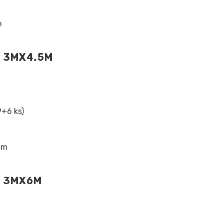
m
N 3MX4.5M
9+6 ks)
cm
N 3MX6M