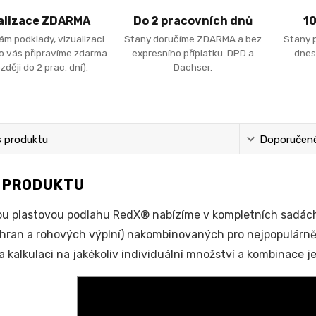
alizace ZDARMA
Do 2 pracovních dnů
1
ám podklady, vizualizaci
Stany doručíme ZDARMA a bez
Stany 
ro vás připravíme zdarma
expresního příplatku. DPD a
dnes
zději do 2 prac. dní).
Dachser.
s produktu
Doporučené 
S PRODUKTU
u plastovou podlahu RedX® nabízíme v kompletních sadác
 hran a rohových výplní) nakombinovaných pro nejpopulárnějš
a kalkulaci na jakékoliv individuální množství a kombinace