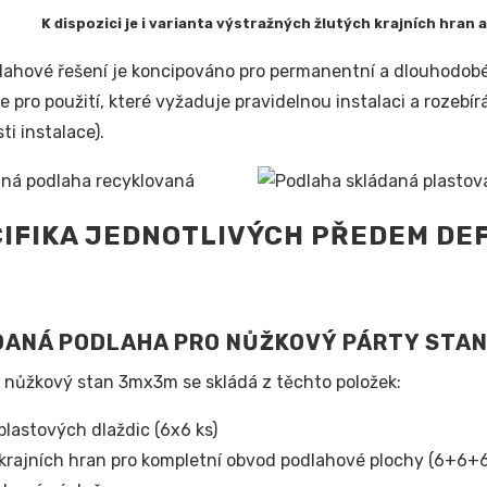
K dispozici je i varianta výstražných žlutých krajních hran
lahové řešení je koncipováno pro permanentní a dlouhodobé ře
e pro použití, které vyžaduje pravidelnou instalaci a rozebí
ti instalace).
IFIKA JEDNOTLIVÝCH PŘEDEM DE
DANÁ PODLAHA PRO NŮŽKOVÝ PÁRTY STA
 nůžkový stan 3mx3m se skládá z těchto položek:
plastových dlaždic (6x6 ks)
krajních hran pro kompletní obvod podlahové plochy (6+6+