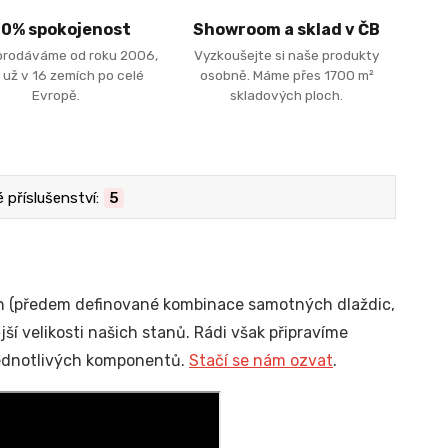
00% spokojenost
Showroom a sklad v ČB
prodáváme od roku 2006,
Vyzkoušejte si naše produkty
 už v 16 zemích po celé
osobně. Máme přes 1700 m²
Evropě.
skladových ploch.
příslušenství:
5
h (předem definované kombinace samotných dlaždic,
í velikosti našich stanů. Rádi však připravíme
 jednotlivých komponentů.
Stačí se nám ozvat
.