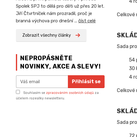
4 r
Spolek SPJ to dělá pro děti už přes 20 let.
Jiří Čtvrtníček nám prozradil, proč je
Celkové 
branná výchova pro dnešní ...
číst celé
SKLÁD
Zobrazit všechny články
Sada pro
NEPROPÁSNĚTE
54 
NOVINKY, AKCE A SLEVY!
30 
4 r
Přihlásit se
Celkové 
Souhlasím se
zpracováním osobních údajů
za
účelem rozesílky newsletteru.
SKLÁ
Sada pro
72 