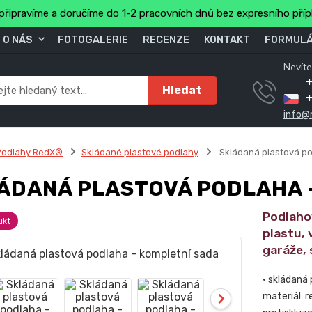
připravíme a doručíme do 1-2 pracovních dnů bez expresního pří
O NÁS
FOTOGALERIE
RECENZE
KONTAKT
FORMULÁ
Nevíte
+
Hledat
info@
Podlahy RedX®
Skládané plastové podlahy
Skládaná plastová po
ÁDANÁ PLASTOVÁ PODLAHA 
Podlaho
ukt
plastu,
garáže, 
• skládaná
materiál: 