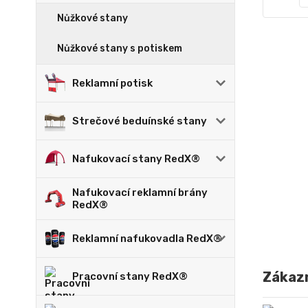
Nůžkové stany
Nůžkové stany s potiskem
Reklamní potisk
Strečové beduínské stany
Nafukovací stany RedX®
Nafukovací reklamní brány
RedX®
Reklamní nafukovadla RedX®
Zákazn
Pracovní stany RedX®