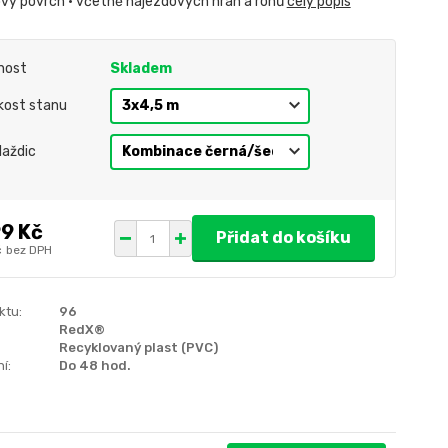
ový povrch • včetně nájezdových hran a rohů
celý popis
nost
Skladem
ikost stanu
laždic
99 Kč
Přidat do košíku
č
bez DPH
ktu:
96
RedX®
Recyklovaný plast (PVC)
í:
Do 48 hod.