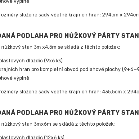
ohové výplně
rozměry složené sady včetně krajních hran: 294cm x 294c
ANÁ PODLAHA PRO NŮŽKOVÝ PÁRTY STA
 nůžkový stan 3m x4,5m se skládá z těchto položek:
plastových dlaždic (9x6 ks)
krajních hran pro kompletní obvod podlahové plochy (9+6+
ohové výplně
rozměry složené sady včetně krajních hran: 435,5cm x 294
DANÁ PODLAHA PRO NŮŽKOVÝ PÁRTY STA
 nůžkový stan 3mx6m se skládá z těchto položek:
plastových dlaždic (12x6 ks)