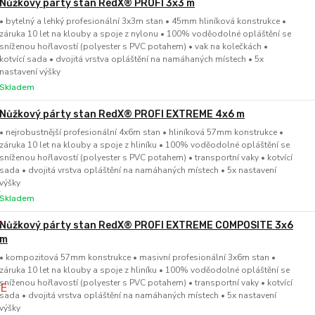
Nůžkový párty stan RedX® PROFI 3x3 m
• bytelný a lehký profesionální 3x3m stan • 45mm hliníková konstrukce •
záruka 10 let na klouby a spoje z nylonu • 100% voděodolné opláštění se
sníženou hořlavostí (polyester s PVC potahem) • vak na kolečkách •
kotvící sada • dvojitá vrstva opláštění na namáhaných místech • 5x
nastavení výšky
Skladem
Nůžkový párty stan RedX® PROFI EXTREME 4x6 m
• nejrobustnější profesionální 4x6m stan • hliníková 57mm konstrukce •
záruka 10 let na klouby a spoje z hliníku • 100% voděodolné opláštění se
sníženou hořlavostí (polyester s PVC potahem) • transportní vaky • kotvící
sada • dvojitá vrstva opláštění na namáhaných místech • 5x nastavení
výšky
Skladem
Nůžkový párty stan RedX® PROFI EXTREME COMPOSITE 3x6
m
• kompozitová 57mm konstrukce • masivní profesionální 3x6m stan •
záruka 10 let na klouby a spoje z hliníku • 100% voděodolné opláštění se
sníženou hořlavostí (polyester s PVC potahem) • transportní vaky • kotvící
sada • dvojitá vrstva opláštění na namáhaných místech • 5x nastavení
výšky