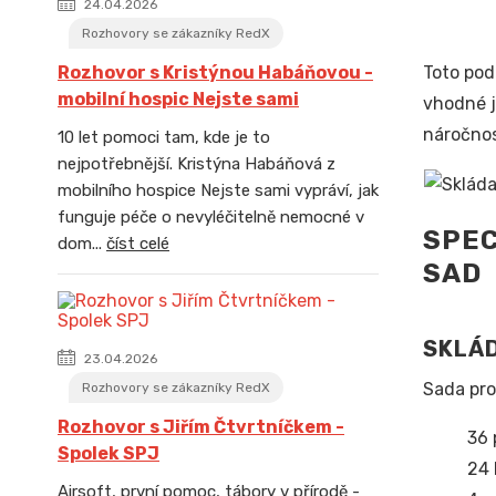
24.04.2026
Rozhovory se zákazníky RedX
Toto pod
Rozhovor s Kristýnou Habáňovou -
mobilní hospic Nejste sami
vhodné j
náročnos
10 let pomoci tam, kde je to
nejpotřebnější. Kristýna Habáňová z
mobilního hospice Nejste sami vypráví, jak
funguje péče o nevyléčitelně nemocné v
SPEC
dom...
číst celé
SAD
SKLÁ
23.04.2026
Sada pro
Rozhovory se zákazníky RedX
Rozhovor s Jiřím Čtvrtníčkem -
36 
Spolek SPJ
24 
Airsoft, první pomoc, tábory v přírodě -