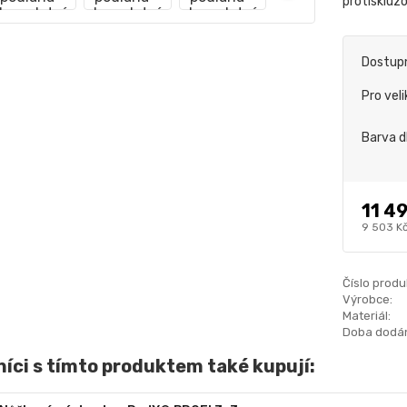
protiskluz
Dostup
Pro vel
Barva d
11 4
9 503 K
Číslo produ
Výrobce:
Materiál:
Doba dodán
íci s tímto produktem také kupují: