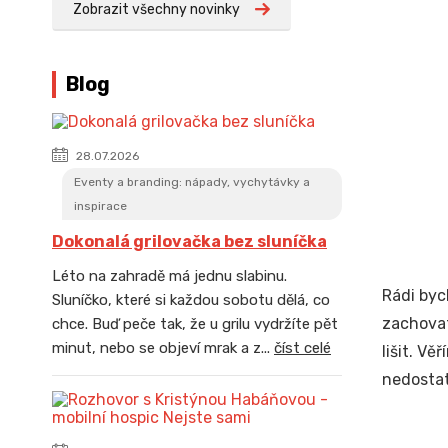
Zobrazit všechny novinky
Blog
28.07.2026
Eventy a branding: nápady, vychytávky a
inspirace
Dokonalá grilovačka bez sluníčka
Léto na zahradě má jednu slabinu.
Rádi byc
Sluníčko, které si každou sobotu dělá, co
zachovat
chce. Buď peče tak, že u grilu vydržíte pět
minut, nebo se objeví mrak a z...
číst celé
lišit. V
nedostat