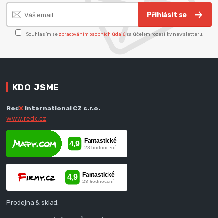
Přihlásit se
Souhlasím se
zpracováním osobních údajů
za účelem rozesílky newsletteru.
KDO JSME
Red
X
International CZ s.r.o.
www.redx.cz
Prodejna & sklad: