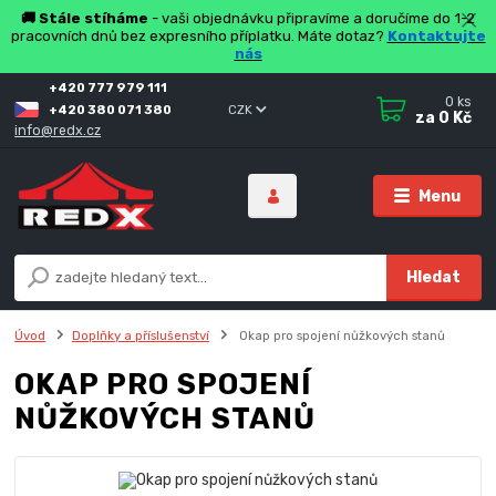
🚚 Stále stíháme
- vaši objednávku připravíme a doručíme do 1-2
pracovních dnů bez expresního příplatku. Máte dotaz?
Kontaktujte
nás
+420 777 979 111
0
ks
+420 380 071 380
CZK
za
0 Kč
info@redx.cz
Menu
Hledat
Úvod
Doplňky a příslušenství
Okap pro spojení nůžkových stanů
OKAP PRO SPOJENÍ
NŮŽKOVÝCH STANŮ