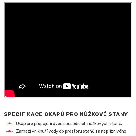
SPECIFIKACE OKAPŮ PRO NŮŽKOVÉ STANY
Okap pro propojení dvou sousedících nůžkových stanů.
Zamezí vniknutí vody do prostoru stanů za nepříznivého