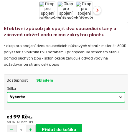
Efektivní způsob jak spojit dva sousedící stany a
zároveň udržet vodu mimo zakrytou plochu
• okap pro spojení dvou sousedících nůžkových stanů • materiál: 600D
polyester s vnitřním PVC potahem • přichycení ke střechám stanu
pomocí suchých zipů • sklon okapu zaručuje odvod vody na
požadovanou stranu
celý popis
Dostupnost
Skladem
Délka
99 Kč
/
ks
od
82 Kč
bez DPH
Přidat do košíku