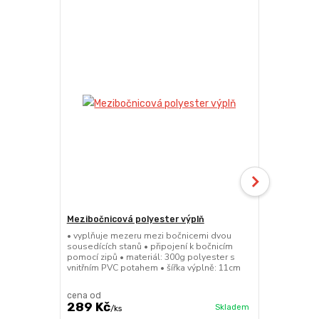
Mezibočnicová polyester výplň
Svorky pro 
stanů
• vyplňuje mezeru mezi bočnicemi dvou
sousedících stanů • připojení k bočnicím
• kovové úch
pomocí zipů • materiál: 300g polyester s
sousedících 
vnitřním PVC potahem • šířka výplně: 11cm
kov • hmotno
všechny řad
cena od
cena od
289 Kč
179 Kč
Skladem
/
ks
/
ks