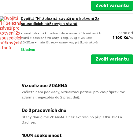
Zvolit variantu
Dvojitá "H" železná závaží pro kotvení 2x
sousedících nůžkových stanů
• závaží vhodná k ukotvení dvou sousedících nůžkových
cena od
stanů • dostupné varianty: 15kg, 30kg • velikost:
1 160 Kč
/
ks
25x25cm • materiál: recyklovaný kov, práškové lakování
Skladem
Zvolit variantu
Vizualizace ZDARMA
Zašlete nám podklady, vizualizaci potisku pro vás připravíme
zdarma (nejpozději do 2 prac. dní).
Do 2 pracovních dnů
Stany doručíme ZDARMA a bez expresního příplatku. DPD a
Dachser.
100% spokojenost