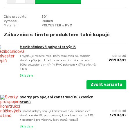
Číslo produktu:
501
Výrobce:
RedX®
Materiál:
POLYESTER s PVC
Zákazníci s tímto produktem také kupují:
Mezibočnicová polyester výplň
• vyplňuje mezeru mezi bočnicemi dvou sousedících
cena od
stanů • připojení k bočnicím pomocí zipů • materiál:
289 Kč
/
ks
300g polyester s vnitřním PVC potahem • šířka výplně:
11cm
Skladem
Zvolit variantu
Svorky pro spojení konstrukcí nůžkových
stanů
• kovové úchyty spojují konstrukce dvou sousedících
cena od
stanů • materiál: pozinkovaný kov • hmotnost: á 175g
179 Kč
/
ks
• dostupné pro všechny řady stanů RedX®
Skladem