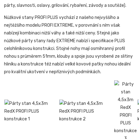
párty, slavnosti, oslavy, grilování, rybaření, závody a soutěže).
Nůžkové stany PROFI PLUS vychází z našeho nejvyššího a
nejtěžšího modelu PROFI EXTREME, v porovnání s ním však
nabízejí kombinaci nižší váhy a také nižší ceny. Stejně jako
nůžkové párty stany řady EXTREME nabízí i specifikace PLUS
celohliníkovou konstrukci. Stojné nohy mají osmihranný profil
nohou s průměrem 51mm, klouby a spoje jsou vyrobené ze slitiny
hliníku a konstrukce též nabízí velké kovové patky nohou ideální
pro kvalitní ukotvení v nepříznivých podmínkách.