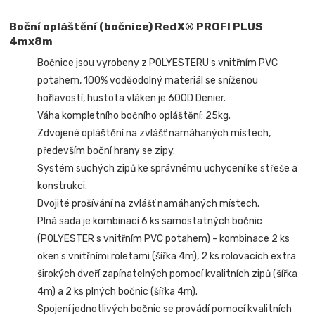
Boční opláštění (bočnice) RedX® PROFI PLUS
4mx8m
Bočnice jsou vyrobeny z POLYESTERU s vnitřním PVC
potahem, 100% voděodolný materiál se sníženou
hořlavostí, hustota vláken je 600D Denier.
Váha kompletního bočního opláštění: 25kg.
Zdvojené opláštění na zvlášť namáhaných místech,
především boční hrany se zipy.
Systém suchých zipů ke správnému uchycení ke střeše a
konstrukci.
Dvojité prošívání na zvlášť namáhaných místech.
Plná sada je kombinací 6 ks samostatných bočnic
(POLYESTER s vnitřním PVC potahem) - kombinace 2 ks
oken s vnitřními roletami (šířka 4m), 2 ks rolovacích extra
širokých dveří zapínatelných pomocí kvalitních zipů (šířka
4m) a 2 ks plných bočnic (šířka 4m).
Spojení jednotlivých bočnic se provádí pomocí kvalitních