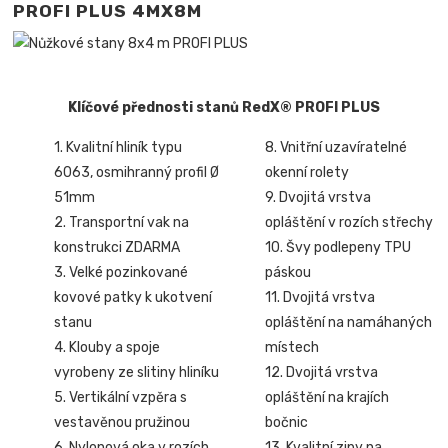
PROFI PLUS 4MX8M
Klíčové přednosti stanů RedX® PROFI PLUS
1. Kvalitní hliník typu
8. Vnitřní uzavíratelné
6063, osmihranný profil Ø
okenní rolety
51mm
9. Dvojitá vrstva
2. Transportní vak na
opláštění v rozích střechy
konstrukci ZDARMA
10. Švy podlepeny TPU
3. Velké pozinkované
páskou
kovové patky k ukotvení
11. Dvojitá vrstva
stanu
opláštění na namáhaných
4. Klouby a spoje
místech
vyrobeny ze slitiny hliníku
12. Dvojitá vrstva
5. Vertikální vzpěra s
opláštění na krajích
vestavěnou pružinou
bočnic
6. Nylonová oka v rozích
13. Kvalitní zipy na