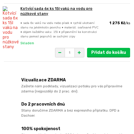
Kotvící sada 6x ks 15l vaků na vodu pro
nůžkové stany
• sada 6x vaků na vodu nebo písek • rychlé ukotvení
1 275 Kč
/
ks
stanu na jakémkoliv povrchu • materiál: svařované PVC
• objem každého vaku: 15l • připevnění ke konstrukci
stanu pomocí popruhů se suchými zipy
Skladem
Přidat do košíku
Vizualizace ZDARMA
Zašlete nám podklady, vizualizaci potisku pro vás připravíme
zdarma (nejpozději do 2 prac. dní).
Do 2 pracovních dnů
Stany doručíme ZDARMA a bez expresního příplatku. DPD a
Dachser.
100% spokojenost