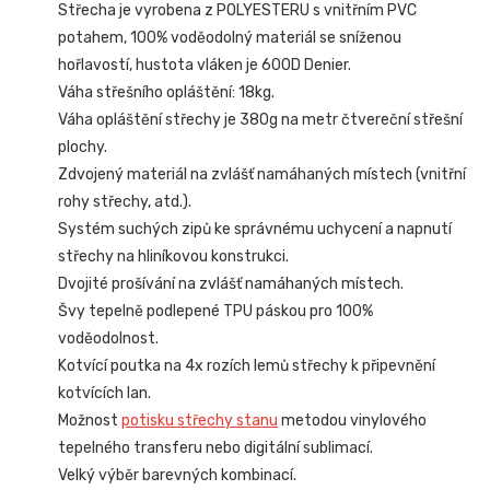
Střecha je vyrobena z POLYESTERU s vnitřním PVC
potahem, 100% voděodolný materiál se sníženou
hořlavostí, hustota vláken je 600D Denier.
Váha střešního opláštění: 18kg.
Váha opláštění střechy je 380g na metr čtvereční střešní
plochy.
Zdvojený materiál na zvlášť namáhaných místech (vnitřní
rohy střechy, atd.).
Systém suchých zipů ke správnému uchycení a napnutí
střechy na hliníkovou konstrukci.
Dvojité prošívání na zvlášť namáhaných místech.
Švy tepelně podlepené TPU páskou pro 100%
voděodolnost.
Kotvící poutka na 4x rozích lemů střechy k připevnění
kotvících lan.
Možnost
potisku střechy stanu
metodou vinylového
tepelného transferu nebo digitální sublimací.
Velký výběr barevných kombinací.