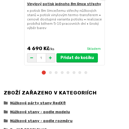
Vinylový potisk jednoho 8m límce střechy
24kg ECO M
stany (Sada
• potisk 8m límce/lemu střechy nůžkových
stanů • potisk vinylovým termo-transferem •
• sada 2x ku
cenově dostupná varianta potisku • realizace
stanů • hmotn
probíhá během 5-10 pracovních dní • široký
30x30x6cm • 
výběr barev
polymer • ma
ruda (magnet
větší zatížení
4 690 Kč
1 719 Kč
Skladem
/
ks
/
Přidat do košíku
ZBOŽÍ ZAŘAZENO V KATEGORIÍCH
Nůžkové párty stany RedX®
Nůžkové stany - podle modelu
Nůžkové stany - podle rozměru