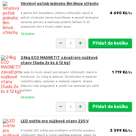
Vinylový potisk jednoho 8m límce střechy
• potisk 8m límce/lemu střechy nůžkových stanů •
4 690 Kč
/
ks
potisk vinylovým termo-transferem • cenově dostupná
varianta potisku • realizace probíhá během 5-10
pracovních dní • široký výběr barev
Skladem
Přidat do košíku
24kg ECO MAGNETIT závaží pro nůžkové
stany (Sada 2x ks á 12 kg)
• sada 2x kusů závaží pro kotvení nůžkových stanů •
1 719 Kč
/
ks
hmotnost: 2x 12kg • velikost: 30x30x6cm • materiál
vnějšího obalu: polymer • materiál náplně: drcená
železná ruda (magnetit) • závaží lze stohovat pro větší
zatížení
Skladem
Přidat do košíku
LED světlo pro nůžkové stany 220 V
• trojité LED světlo pro osvětlení vnitřního prostoru
3 399 Kč
/
ks
nůžkových stanů • nízká spotřeba energie, výkon 3x