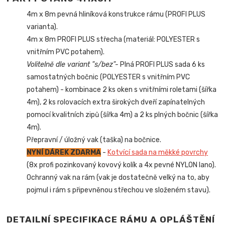
4m x 8m pevná hliníková konstrukce rámu (PROFI PLUS
varianta).
4m x 8m PROFI PLUS střecha (materiál: POLYESTER s
vnitřním PVC potahem).
Volitelně dle variant "s/bez"-
Plná PROFI PLUS sada 6 ks
samostatných bočnic (POLYESTER s vnitřním PVC
potahem) - kombinace 2 ks oken s vnitřními roletami (šířka
4m), 2 ks rolovacích extra širokých dveří zapínatelných
pomocí kvalitních zipů (šířka 4m) a 2 ks plných bočnic (šířka
4m).
Přepravní / úložný vak (taška) na bočnice.
NYNÍ DÁREK ZDARMA
-
Kotvící sada na měkké povrchy
(8x profi pozinkovaný kovový kolík a 4x pevné NYLON lano).
Ochranný vak na rám (vak je dostatečně velký na to, aby
pojmul i rám s připevněnou střechou ve složeném stavu).
DETAILNÍ SPECIFIKACE RÁMU A OPLÁŠTĚNÍ