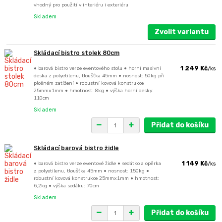
vhodný pro použití v interiéru i exteriéru
Skladem
Zvolit variantu
Skládací bistro stolek 80cm
• barová bistro verze eventového stolu • horní masivní
1 249 Kč
/
ks
deska z polyetilenu, tloušťka 45mm • nosnost: 50kg při
plošném zatížení • robustní kovová konstrukce
25mmx1mm • hmotnost: 8kg • výška horní desky:
110cm
Skladem
Přidat do košíku
Skládací barová bistro židle
• barová bistro verze eventové židle • sedátko a opěrka
1 149 Kč
/
ks
z polyetilenu, tloušťka 45mm • nosnost: 150kg •
robustní kovová konstrukce 25mmx1mm • hmotnost:
6,2kg • výška sedáku: 70cm
Skladem
Přidat do košíku