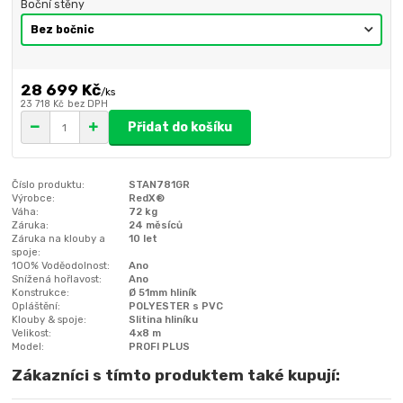
Boční stěny
28 699 Kč
/
ks
23 718 Kč
bez DPH
Přidat do košíku
Číslo produktu:
STAN781GR
Výrobce:
RedX®
Váha:
72 kg
Záruka:
24 měsíců
Záruka na klouby a
10 let
spoje:
100% Voděodolnost:
Ano
Snížená hořlavost:
Ano
Konstrukce:
Ø 51mm hliník
Opláštění:
POLYESTER s PVC
Klouby & spoje:
Slitina hliníku
Velikost:
4x8 m
Model:
PROFI PLUS
Zákazníci s tímto produktem také kupují: