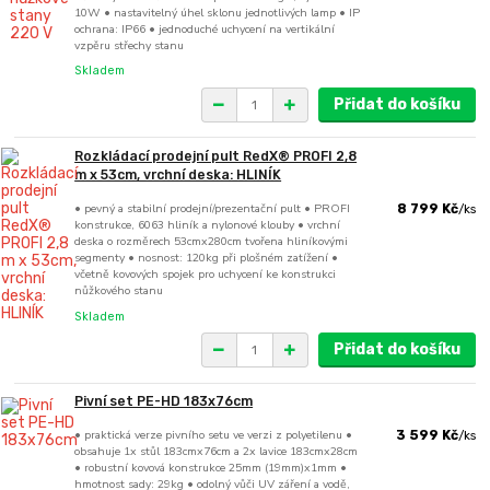
10W • nastavitelný úhel sklonu jednotlivých lamp • IP
ochrana: IP66 • jednoduché uchycení na vertikální
vzpěru střechy stanu
Skladem
Přidat do košíku
Rozkládací prodejní pult RedX® PROFI 2,8
m x 53cm, vrchní deska: HLINÍK
• pevný a stabilní prodejní/prezentační pult • PROFI
8 799 Kč
/
ks
konstrukce, 6063 hliník a nylonové klouby • vrchní
deska o rozměrech 53cmx280cm tvořena hliníkovými
segmenty • nosnost: 120kg při plošném zatížení •
včetně kovových spojek pro uchycení ke konstrukci
nůžkového stanu
Skladem
Přidat do košíku
Pivní set PE-HD 183x76cm
• praktická verze pivního setu ve verzi z polyetilenu •
3 599 Kč
/
ks
obsahuje 1x stůl 183cmx76cm a 2x lavice 183cmx28cm
• robustní kovová konstrukce 25mm (19mm)x1mm •
hmotnost sady: 29kg • odolný vůči UV záření a vodě,