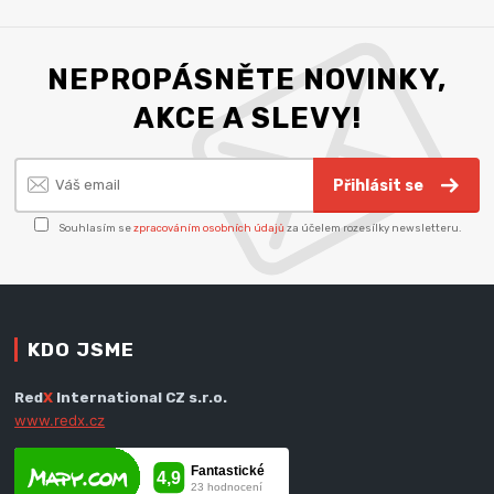
NEPROPÁSNĚTE NOVINKY,
AKCE A SLEVY!
Přihlásit se
Souhlasím se
zpracováním osobních údajů
za účelem rozesílky newsletteru.
KDO JSME
Red
X
International CZ s.r.o.
www.redx.cz