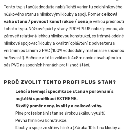
Tento typ stanů jednoduše nabízí lehčí variantu celohliníkového
nůžkového stanu s hliníkovými klouby a spoji. Poměr
celková
váha stanu / pevnost konstrukce / cena
je velkou předností
tohoto typu. Nůžkové párty stany PROFI PLUS nabízí pevnou, ale
zároveň relativně lehkou hliníkovou konstrukci, extrémně odolné
hliníkové spojovací klouby a kvalitní opláštění z polyesteru s
vnitřním potahem z PVC (100% voděodolný materiál se sníženou
hořlavostí). Bočnice v této velikosti 4x8m navíc obsahují extra
pás PVC na spodních hranách proti znečištění.
PROČ ZVOLIT TENTO PROFI PLUS STAN?
Lehčí a levnější specifikace stanu v porovnání s
nejtěžší specifikací EXTREME.
Skvělý poměr ceny, kvality a celkové váhy.
Plně profesionální stan se širokou škálou využití.
Pevná hliníková konstrukce.
Klouby a spoje ze slitiny hliníku (Záruka 10 let na klouby a