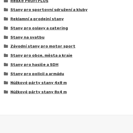
RedX® PROFI PLUS
Stany pro sportovní sdružení a kluby
Reklamní a prodejní stany
Stany pro oslavy a catering
Stany na svatbu
Závodní stany pro motor sport
Stany pro obce, města a kraje
Stany pro hasiče a SDH
Stany pro policii a armádu
Nůžkové párty stany 4x8 m
Nůžkové párty stany 8x4 m