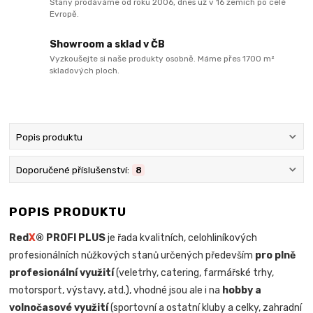
Stany prodáváme od roku 2006, dnes už v 16 zemích po celé
Evropě.
Showroom a sklad v ČB
Vyzkoušejte si naše produkty osobně. Máme přes 1700 m²
skladových ploch.
Popis produktu
Doporučené příslušenství:
8
POPIS PRODUKTU
Red
X
® PROFI PLUS
je řada kvalitních, celohliníkových
profesionálních nůžkových stanů určených především
pro plně
profesionální využití
(veletrhy, catering, farmářské trhy,
motorsport, výstavy, atd.), vhodné jsou ale i na
hobby a
volnočasové využití
(sportovní a ostatní kluby a celky, zahradní