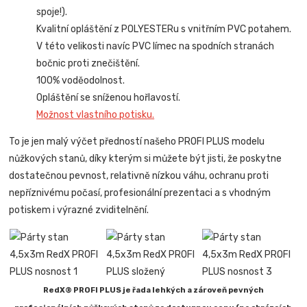
spoje!).
Kvalitní opláštění z POLYESTERu s vnitřním PVC potahem.
V této velikosti navíc PVC límec na spodních stranách
bočnic proti znečištění.
100% voděodolnost.
Opláštění se sníženou hořlavostí.
Možnost vlastního potisku.
To je jen malý výčet předností našeho PROFI PLUS modelu
nůžkových stanů, díky kterým si můžete být jisti, že poskytne
dostatečnou pevnost, relativně nízkou váhu, ochranu proti
nepříznivému počasí, profesionální prezentaci a s vhodným
potiskem i výrazné zviditelnění.
RedX® PROFI PLUS je řada lehkých a zároveň pevných