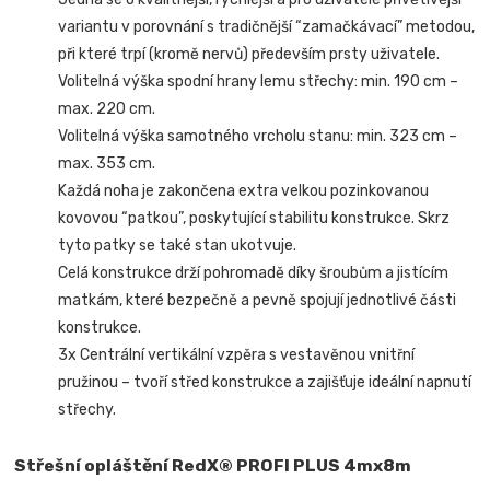
variantu v porovnání s tradičnější “zamačkávací” metodou,
při které trpí (kromě nervů) především prsty uživatele.
Volitelná výška spodní hrany lemu střechy: min. 190 cm –
max. 220 cm.
Volitelná výška samotného vrcholu stanu: min. 323 cm –
max. 353 cm.
Každá noha je zakončena extra velkou pozinkovanou
kovovou “patkou”, poskytující stabilitu konstrukce. Skrz
tyto patky se také stan ukotvuje.
Celá konstrukce drží pohromadě díky šroubům a jistícím
matkám, které bezpečně a pevně spojují jednotlivé části
konstrukce.
3x Centrální vertikální vzpěra s vestavěnou vnitřní
pružinou – tvoří střed konstrukce a zajišťuje ideální napnutí
střechy.
Střešní opláštění RedX® PROFI PLUS 4mx8m