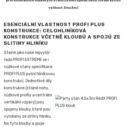
profesionálních nůžkových stanů za dostupnou cenu (na obrázcích
velikost 3mx3m)
ESENCIÁLNÍ VLASTNOST PROFI PLUS
KONSTRUKCE: CELOHLINÍKOVÁ
KONSTRUKCE VČETNĚ KLOUBŮ A SPOJŮ ZE
SLITINY HLINÍKU
Stejně jako naše nejvyšší
řada PROFI EXTREME se i
nůžkové stany specifikace
PROFI PLUS pyšní hliníkovou
konstrukcí. Jednotlivé díly
konstrukce (stojné nohy,
nůžkové profily a centrální
vertikální vzpěry) jsou
spojeny klouby, které jsou
vyrobeny ze slitiny hliníku.
Na tyto klouby a spoje