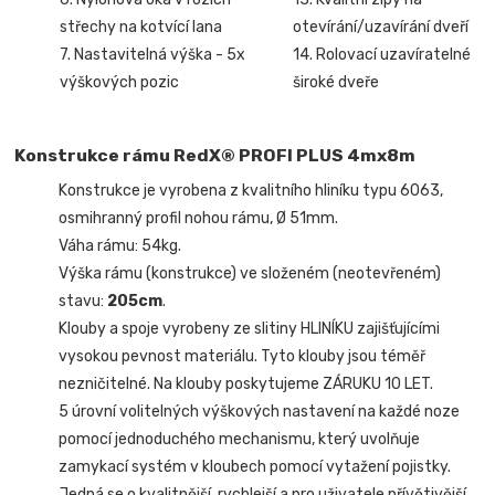
střechy na kotvící lana
otevírání/uzavírání dveří
7. Nastavitelná výška - 5x
14. Rolovací uzavíratelné
výškových pozic
široké dveře
Konstrukce rámu RedX® PROFI PLUS 4mx8m
Konstrukce je vyrobena z kvalitního hliníku typu 6063,
osmihranný profil nohou rámu, Ø 51mm.
Váha rámu: 54kg.
Výška rámu (konstrukce) ve složeném (neotevřeném)
stavu:
205cm
.
Klouby a spoje vyrobeny ze slitiny HLINÍKU zajišťujícími
vysokou pevnost materiálu. Tyto klouby jsou téměř
nezničitelné. Na klouby poskytujeme ZÁRUKU 10 LET.
5 úrovní volitelných výškových nastavení na každé noze
pomocí jednoduchého mechanismu, který uvolňuje
zamykací systém v kloubech pomocí vytažení pojistky.
Jedná se o kvalitnější, rychlejší a pro uživatele přívětivější