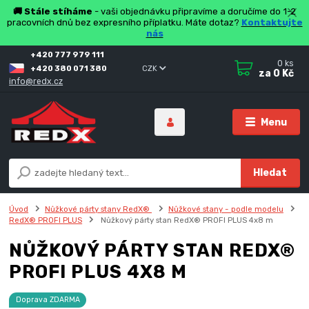
🚚 Stále stíháme
- vaši objednávku připravíme a doručíme do 1-2
pracovních dnů bez expresního příplatku. Máte dotaz?
Kontaktujte
nás
+420 777 979 111
0
ks
+420 380 071 380
CZK
za
0 Kč
info@redx.cz
Menu
Hledat
Úvod
Nůžkové párty stany RedX®
Nůžkové stany - podle modelu
RedX® PROFI PLUS
Nůžkový párty stan RedX® PROFI PLUS 4x8 m
NŮŽKOVÝ PÁRTY STAN REDX®
PROFI PLUS 4X8 M
Doprava ZDARMA