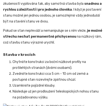
zkušeností vypilována tak, aby samotná stavba byla
snadnou a
rychlou záležitostí i pro jednoho člověka
.
I když je postavení
stanu možné jen jednou osobou, je samozřejmě vždy jednodušší
být na stavění stanu ve dvou.
Pokud se stan nepřeváží a nemanipuluje se s ním vleže,
je možné
střechu nechat permanentně přichycenou
na nůžkový rám,
což stavbu stanu výrazně urychlí.
Stavba v krocích
Chytněte konstrukci za boční nůžkové profily na
protilehlých stranách (dvěmi osobami).
Zvedněte konstrukci cca 5 cm - 10 cm od země a
postupně stan rozevírejte zpětnou chůzí.
Uzamkněte pojízdné klouby.
Následuje už jen prodloužení teleskopických nohou stanu
na požadovanou výšku.