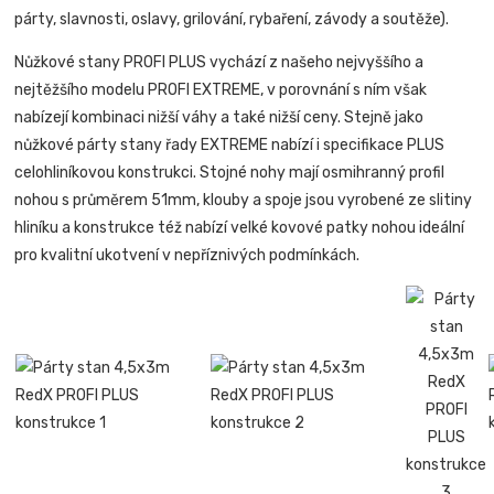
párty, slavnosti, oslavy, grilování, rybaření, závody a soutěže).
Nůžkové stany PROFI PLUS vychází z našeho nejvyššího a
nejtěžšího modelu PROFI EXTREME, v porovnání s ním však
nabízejí kombinaci nižší váhy a také nižší ceny. Stejně jako
nůžkové párty stany řady EXTREME nabízí i specifikace PLUS
celohliníkovou konstrukci. Stojné nohy mají osmihranný profil
nohou s průměrem 51mm, klouby a spoje jsou vyrobené ze slitiny
hliníku a konstrukce též nabízí velké kovové patky nohou ideální
pro kvalitní ukotvení v nepříznivých podmínkách.