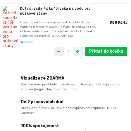
Kotvící sada 4x ks 15l vaků na vodu pro
nůžkové stany
• sada 4x vaků na vodu nebo písek • rychlé ukotvení
850 Kč
/
ks
stanu na jakémkoliv povrchu • materiál: svařované PVC
• objem každého vaku: 15l • připevnění ke konstrukci
stanu pomocí popruhů se suchými zipy
Skladem
Přidat do košíku
Vizualizace ZDARMA
Zašlete nám podklady, vizualizaci potisku pro vás připravíme
zdarma (nejpozději do 2 prac. dní).
Do 2 pracovních dnů
Stany doručíme ZDARMA a bez expresního příplatku. DPD a
Dachser.
100% spokojenost