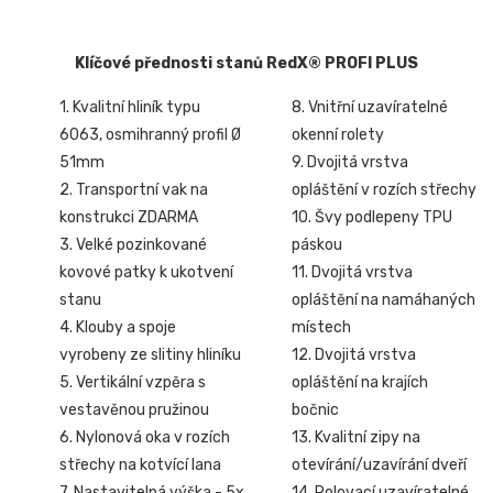
Klíčové přednosti stanů RedX® PROFI PLUS
1. Kvalitní hliník typu
8. Vnitřní uzavíratelné
6063, osmihranný profil Ø
okenní rolety
51mm
9. Dvojitá vrstva
2. Transportní vak na
opláštění v rozích střechy
konstrukci ZDARMA
10. Švy podlepeny TPU
3. Velké pozinkované
páskou
kovové patky k ukotvení
11. Dvojitá vrstva
stanu
opláštění na namáhaných
4. Klouby a spoje
místech
vyrobeny ze slitiny hliníku
12. Dvojitá vrstva
5. Vertikální vzpěra s
opláštění na krajích
vestavěnou pružinou
bočnic
6. Nylonová oka v rozích
13. Kvalitní zipy na
střechy na kotvící lana
otevírání/uzavírání dveří
7. Nastavitelná výška - 5x
14. Rolovací uzavíratelné