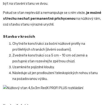
být na stavění stanu ve dvou.
Pokud se stan nepřeváží a nemanipuluje se s ním vleže,
je možné
střechu nechat permanentně přichycenou
na nůžkový rám,
což stavbu stanu výrazně urychlí.
Stavba v krocích
Chytněte konstrukci za boční nůžkové profily na
protilehlých stranách (dvěmi osobami).
Zvedněte konstrukci cca 5 cm - 10 cm od země a
postupně stan rozevírejte zpětnou chůzí.
Uzamkněte pojízdné klouby.
Následuje už jen prodloužení teleskopických nohou stanu
na požadovanou výšku.