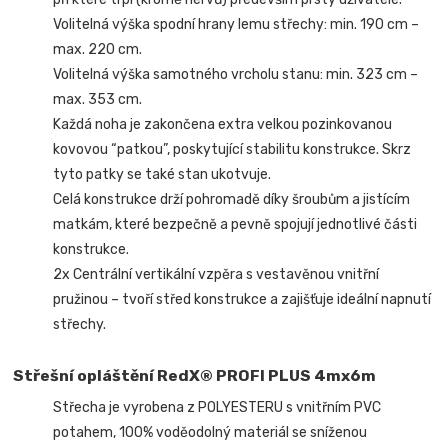
Volitelná výška spodní hrany lemu střechy: min. 190 cm –
max. 220 cm.
Volitelná výška samotného vrcholu stanu: min. 323 cm –
max. 353 cm.
Každá noha je zakončena extra velkou pozinkovanou
kovovou “patkou”, poskytující stabilitu konstrukce. Skrz
tyto patky se také stan ukotvuje.
Celá konstrukce drží pohromadě díky šroubům a jistícím
matkám, které bezpečně a pevně spojují jednotlivé části
konstrukce.
2x Centrální vertikální vzpěra s vestavěnou vnitřní
pružinou – tvoří střed konstrukce a zajišťuje ideální napnutí
střechy.
Střešní opláštění RedX® PROFI PLUS 4mx6m
Střecha je vyrobena z POLYESTERU s vnitřním PVC
potahem, 100% voděodolný materiál se sníženou