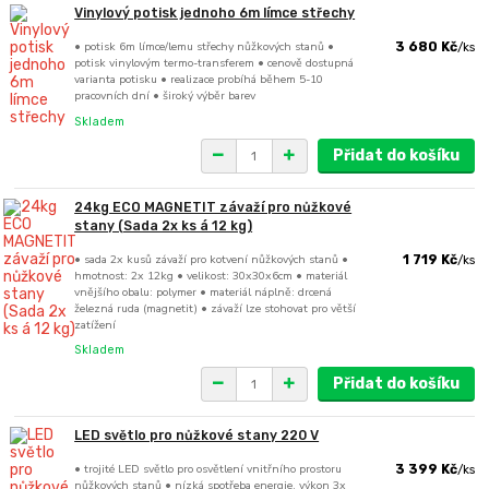
Vinylový potisk jednoho 6m límce střechy
• potisk 6m límce/lemu střechy nůžkových stanů •
3 680 Kč
/
ks
potisk vinylovým termo-transferem • cenově dostupná
varianta potisku • realizace probíhá během 5-10
pracovních dní • široký výběr barev
Skladem
Přidat do košíku
24kg ECO MAGNETIT závaží pro nůžkové
stany (Sada 2x ks á 12 kg)
• sada 2x kusů závaží pro kotvení nůžkových stanů •
1 719 Kč
/
ks
hmotnost: 2x 12kg • velikost: 30x30x6cm • materiál
vnějšího obalu: polymer • materiál náplně: drcená
železná ruda (magnetit) • závaží lze stohovat pro větší
zatížení
Skladem
Přidat do košíku
LED světlo pro nůžkové stany 220 V
• trojité LED světlo pro osvětlení vnitřního prostoru
3 399 Kč
/
ks
nůžkových stanů • nízká spotřeba energie, výkon 3x