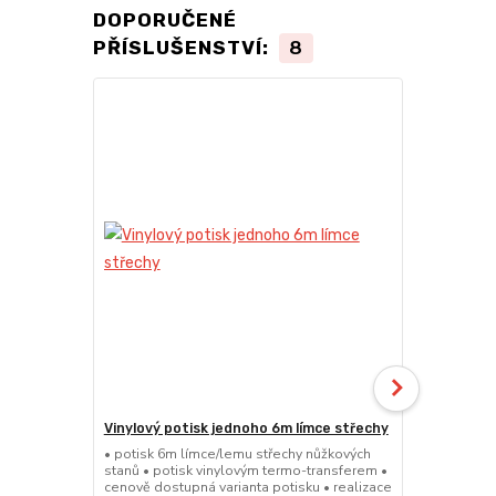
DOPORUČENÉ
PŘÍSLUŠENSTVÍ:
8
Vinylový potisk jednoho 6m límce střechy
24kg ECO M
stany (Sada
• potisk 6m límce/lemu střechy nůžkových
stanů • potisk vinylovým termo-transferem •
• sada 2x ku
cenově dostupná varianta potisku • realizace
stanů • hmotn