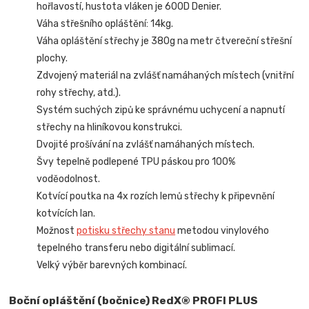
hořlavostí, hustota vláken je 600D Denier.
Váha střešního opláštění: 14kg.
Váha opláštění střechy je 380g na metr čtvereční střešní
plochy.
Zdvojený materiál na zvlášť namáhaných místech (vnitřní
rohy střechy, atd.).
Systém suchých zipů ke správnému uchycení a napnutí
střechy na hliníkovou konstrukci.
Dvojité prošívání na zvlášť namáhaných místech.
Švy tepelně podlepené TPU páskou pro 100%
voděodolnost.
Kotvící poutka na 4x rozích lemů střechy k připevnění
kotvících lan.
Možnost
potisku střechy stanu
metodou vinylového
tepelného transferu nebo digitální sublimací.
Velký výběr barevných kombinací.
Boční opláštění (bočnice) RedX® PROFI PLUS