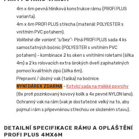
4m x 6m pevná hliníková konstrukce rámu (PROFI PLUS
varianta).
4m x 6m PROFI PLUS střecha (materiál: POLYESTER s
vnitřním PVC potahem).
Volitelně dle variant "s/bez"-
Plná PROFI PLUS sada 4 ks
samostatných bočnic (POLYESTER s vnitřním PVC
potahem) - kombinace 2 ks oken s vnitřními roletami (šířka
4m) a 2 ks rolovacích extra širokých dveří zapínatelných
pomocí kvalitních zipů (šířka 6m).
Přepravní / úložný vak (taška) na bočnice.
NYNÍ DÁREK ZDARMA
-
Kotvící sada na měkké povrchy
(8x profi pozinkovaný kovový kolík a 4x pevné NYLON lano).
Ochranný vak na rám (vak je dostatečně velký na to, aby
pojmul i rám s připevněnou střechou ve složeném stavu).
DETAILNÍ SPECIFIKACE RÁMU A OPLÁŠTĚNÍ
PROFI PLUS 4MX6M