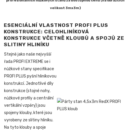
profesionálních nůžkových stanů za dostupnou cenu (na obrázcích
velikost 3mx3m)
ESENCIÁLNÍ VLASTNOST PROFI PLUS
KONSTRUKCE: CELOHLINÍKOVÁ
KONSTRUKCE VČETNĚ KLOUBŮ A SPOJŮ ZE
SLITINY HLINÍKU
Stejně jako naše nejvyšší
řada PROFI EXTREME se i
nůžkové stany specifikace
PROFI PLUS pyšní hliníkovou
konstrukcí. Jednotlivé díly
konstrukce (stojné nohy,
nůžkové profily a centrální
vertikální vzpěry) jsou
spojeny klouby, které jsou
vyrobeny ze slitiny hliníku.
Na tyto klouby a spoje