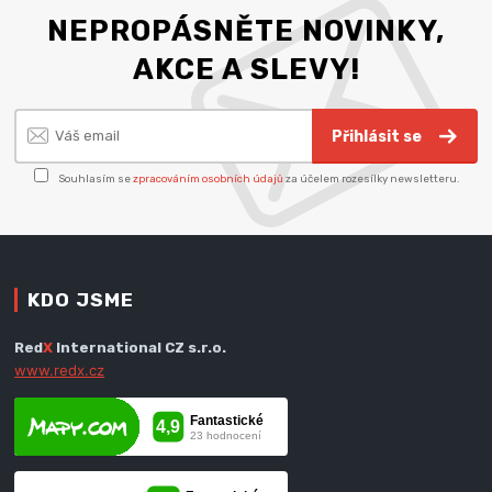
NEPROPÁSNĚTE NOVINKY,
AKCE A SLEVY!
Přihlásit se
Souhlasím se
zpracováním osobních údajů
za účelem rozesílky newsletteru.
KDO JSME
Red
X
International CZ s.r.o.
www.redx.cz