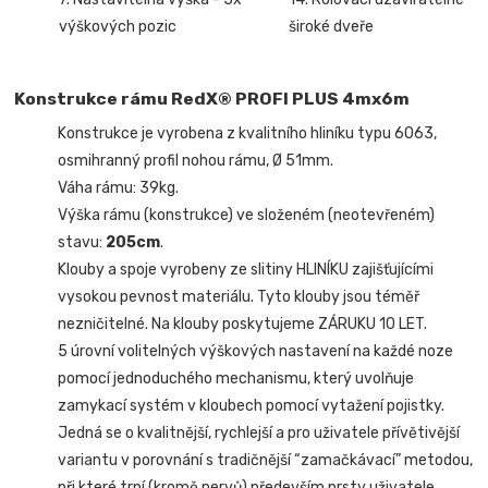
výškových pozic
široké dveře
Konstrukce rámu RedX® PROFI PLUS 4mx6m
Konstrukce je vyrobena z kvalitního hliníku typu 6063,
osmihranný profil nohou rámu, Ø 51mm.
Váha rámu: 39kg.
Výška rámu (konstrukce) ve složeném (neotevřeném)
stavu:
205cm
.
Klouby a spoje vyrobeny ze slitiny HLINÍKU zajišťujícími
vysokou pevnost materiálu. Tyto klouby jsou téměř
nezničitelné. Na klouby poskytujeme ZÁRUKU 10 LET.
5 úrovní volitelných výškových nastavení na každé noze
pomocí jednoduchého mechanismu, který uvolňuje
zamykací systém v kloubech pomocí vytažení pojistky.
Jedná se o kvalitnější, rychlejší a pro uživatele přívětivější
variantu v porovnání s tradičnější “zamačkávací” metodou,
při které trpí (kromě nervů) především prsty uživatele.