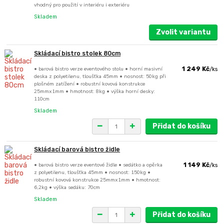
vhodný pro použití v interiéru i exteriéru
Skladem
Zvolit variantu
Skládací bistro stolek 80cm
• barová bistro verze eventového stolu • horní masivní
1 249 Kč
/
ks
deska z polyetilenu, tloušťka 45mm • nosnost: 50kg při
plošném zatížení • robustní kovová konstrukce
25mmx1mm • hmotnost: 8kg • výška horní desky:
110cm
Skladem
Přidat do košíku
Skládací barová bistro židle
• barová bistro verze eventové židle • sedátko a opěrka
1 149 Kč
/
ks
z polyetilenu, tloušťka 45mm • nosnost: 150kg •
robustní kovová konstrukce 25mmx1mm • hmotnost:
6,2kg • výška sedáku: 70cm
Skladem
Přidat do košíku