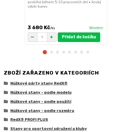
probíhá během 5-10 pracovních dní • široký
30x30x6cm • 
výběr barev
polymer • ma
ruda (magnet
větší zatížení
3 680 Kč
1 719 Kč
Skladem
/
ks
/
Přidat do košíku
ZBOŽÍ ZAŘAZENO V KATEGORIÍCH
Nůžkové párty stany RedX®
Nůžkové stany - podle modelu
Nůžkové stany - podle použití
Nůžkové stany - podle rozměru
RedX® PROFI PLUS
Stany pro sportovní sdružení a kluby