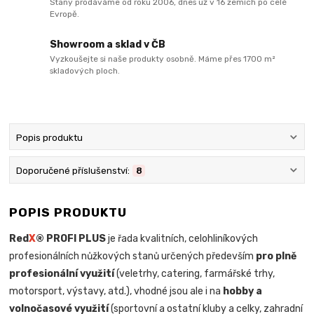
Stany prodáváme od roku 2006, dnes už v 16 zemích po celé
Evropě.
Showroom a sklad v ČB
Vyzkoušejte si naše produkty osobně. Máme přes 1700 m²
skladových ploch.
Popis produktu
Doporučené příslušenství:
8
POPIS PRODUKTU
Red
X
® PROFI PLUS
je řada kvalitních, celohliníkových
profesionálních nůžkových stanů určených především
pro plně
profesionální využití
(veletrhy, catering, farmářské trhy,
motorsport, výstavy, atd.), vhodné jsou ale i na
hobby a
volnočasové využití
(sportovní a ostatní kluby a celky, zahradní