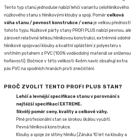
Tento typ stanů jednoduše nabízí lehčí variantu celohliníkového
nůžkového stanu s hliníkovými klouby a spoji. Poměr
celková
váha stanu / pevnost konstrukce / cena
je velkou předností
tohoto typu. Nůžkové párty stany PROFI PLUS nabízí pevnou, ale
zároveň relativně lehkou hliníkovou konstrukci, extrémně odolné
hliníkové spojovací klouby a kvalitní opláštění z polyesteru s
vnitřním potahem z PVC (100% voděodolný materiál se sníženou
hořlavostí). Bočnice v této velikosti 4x6m navíc obsahují extra
pás PVC na spodních hranách proti znečištění.
PROČ ZVOLIT TENTO PROFI PLUS STAN?
Lehčí a levnější specifikace stanu v porovnání s
nejtěžší specifikací EXTREME.
Skvělý poměr ceny, kvality a celkové váhy.
Plně profesionální stan se širokou škálou využití.
Pevná hliníková konstrukce.
Klouby a spoje ze slitiny hliníku (Záruka 10 let na klouby a