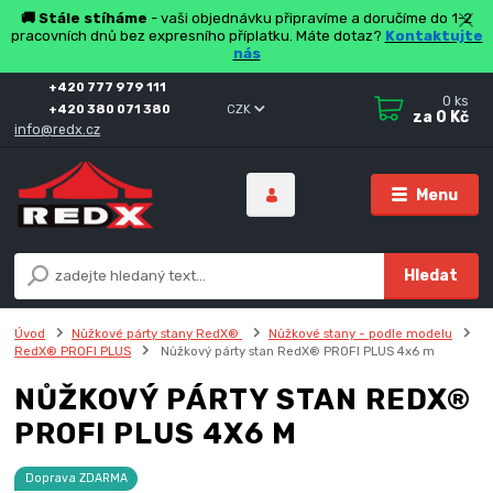
🚚 Stále stíháme
- vaši objednávku připravíme a doručíme do 1-2
pracovních dnů bez expresního příplatku. Máte dotaz?
Kontaktujte
nás
+420 777 979 111
0
ks
+420 380 071 380
CZK
za
0 Kč
info@redx.cz
Menu
Hledat
Úvod
Nůžkové párty stany RedX®
Nůžkové stany - podle modelu
RedX® PROFI PLUS
Nůžkový párty stan RedX® PROFI PLUS 4x6 m
NŮŽKOVÝ PÁRTY STAN REDX®
PROFI PLUS 4X6 M
Doprava ZDARMA