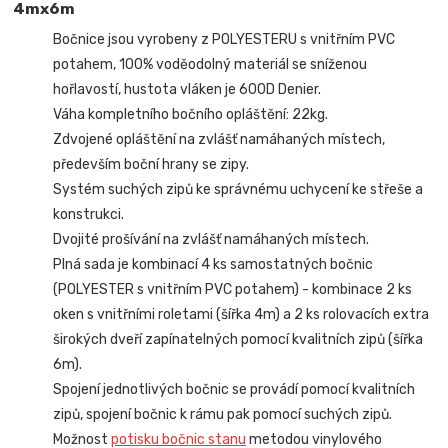
4mx6m
Bočnice jsou vyrobeny z POLYESTERU s vnitřním PVC
potahem, 100% voděodolný materiál se sníženou
hořlavostí, hustota vláken je 600D Denier.
Váha kompletního bočního opláštění: 22kg.
Zdvojené opláštění na zvlášť namáhaných místech,
především boční hrany se zipy.
Systém suchých zipů ke správnému uchycení ke střeše a
konstrukci.
Dvojité prošívání na zvlášť namáhaných místech.
Plná sada je kombinací 4 ks samostatných bočnic
(POLYESTER s vnitřním PVC potahem) - kombinace 2 ks
oken s vnitřními roletami (šířka 4m) a 2 ks rolovacích extra
širokých dveří zapínatelných pomocí kvalitních zipů (šířka
6m).
Spojení jednotlivých bočnic se provádí pomocí kvalitních
zipů, spojení bočnic k rámu pak pomocí suchých zipů.
Možnost
potisku bočnic stanu
metodou vinylového