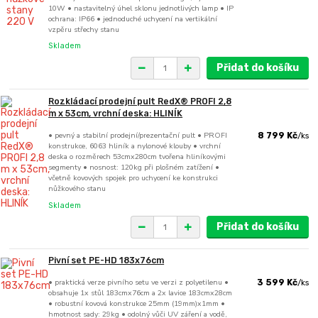
10W • nastavitelný úhel sklonu jednotlivých lamp • IP
ochrana: IP66 • jednoduché uchycení na vertikální
vzpěru střechy stanu
Skladem
Přidat do košíku
Rozkládací prodejní pult RedX® PROFI 2,8
m x 53cm, vrchní deska: HLINÍK
• pevný a stabilní prodejní/prezentační pult • PROFI
8 799 Kč
/
ks
konstrukce, 6063 hliník a nylonové klouby • vrchní
deska o rozměrech 53cmx280cm tvořena hliníkovými
segmenty • nosnost: 120kg při plošném zatížení •
včetně kovových spojek pro uchycení ke konstrukci
nůžkového stanu
Skladem
Přidat do košíku
Pivní set PE-HD 183x76cm
• praktická verze pivního setu ve verzi z polyetilenu •
3 599 Kč
/
ks
obsahuje 1x stůl 183cmx76cm a 2x lavice 183cmx28cm
• robustní kovová konstrukce 25mm (19mm)x1mm •
hmotnost sady: 29kg • odolný vůči UV záření a vodě,