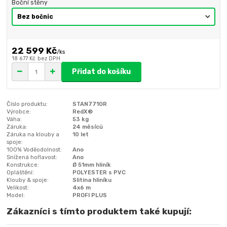
Boční stěny
22 599 Kč
/
ks
18 677 Kč
bez DPH
Přidat do košíku
Číslo produktu:
STAN771GR
Výrobce:
RedX®
Váha:
53 kg
Záruka:
24 měsíců
Záruka na klouby a
10 let
spoje:
100% Voděodolnost:
Ano
Snížená hořlavost:
Ano
Konstrukce:
Ø 51mm hliník
Opláštění:
POLYESTER s PVC
Klouby & spoje:
Slitina hliníku
Velikost:
4x6 m
Model:
PROFI PLUS
Zákazníci s tímto produktem také kupují: