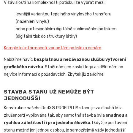
V závislosti na komplexnosti potisku lze vybrat mezi:
levnější variantou tepelného vinylového transferu
(nažehlení vinylu)
nebo profesionálním digitálně sublimačním potiskem
(digitální tisk do struktury látky)
Kompletní informace k variantám potisku a cenám
Nabízíme navíc
bezplatnou a nezávaznou službu vytvoření
grafického návrhu
. Stačí nám jen zaslat loga a sdělit nám co
nejvíce informací o požadavcích. Zbytek již zařídíme!
STAVBA STANU UŽ NEMŮŽE BÝT
JEDNODUŠŠÍ
Konstrukce našeho RedX® PROFI PLUS stanu je za dlouhá léta
zkušeností vypilována tak, aby samotná stavba byla
snadnou a
rychlou záležitostí i pro jednoho člověka
.
I když je postavení
stanu možné jen jednou osobou, je samozřejmě vždy jednodušší