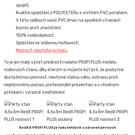
spoje!).
Kvalitní opláštění z POLYESTERu s vnitřním PVC potahem.
V této velikosti navíc PVC límec na spodních stranách
bočnic proti znečištění.
100% voděodolnost.
Opláštění se sníženou hořlavostí.
Možnost vlastního potisku.
To je jen malý výčet předností našeho PROFI PLUS modelu
nůžkových stanů, díky kterým si můžete být jisti, že poskytne
dostatečnou pevnost, relativně nízkou váhu, ochranu proti
nepříznivému počasí, profesionální prezentaci a s vhodným
potiskem i výrazné zviditelnění.
RedX® PROFI PLUS je řada lehkých a zároveň pevných