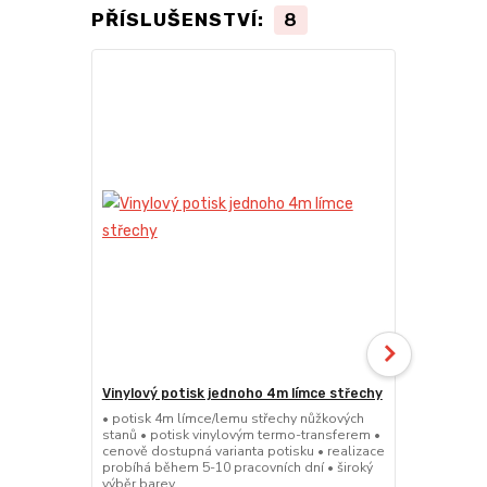
PŘÍSLUŠENSTVÍ:
8
Vinylový potisk jednoho 4m límce střechy
24kg ECO M
stany (Sada
• potisk 4m límce/lemu střechy nůžkových
stanů • potisk vinylovým termo-transferem •
• sada 2x ku
cenově dostupná varianta potisku • realizace
stanů • hmotn
probíhá během 5-10 pracovních dní • široký
30x30x6cm • 
výběr barev
polymer • ma