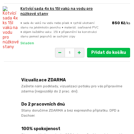
Kotvící sada 4x ks 15l vaků na vodu pro
nůžkové stany
• sada 4x vaků na vodu nebo písek • rychlé ukotvení
850 Kč
/
ks
stanu na jakémkoliv povrchu • materiál: svařované PVC
• objem každého vaku: 15l • připevnění ke konstrukci
stanu pomocí popruhů se suchými zipy
Skladem
Přidat do košíku
Vizualizace ZDARMA
Zašlete nám podklady, vizualizaci potisku pro vás připravíme
zdarma (nejpozději do 2 prac. dní).
Do 2 pracovních dnů
Stany doručíme ZDARMA a bez expresního příplatku. DPD a
Dachser.
100% spokojenost