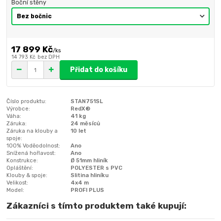
Boční stěny
17 899 Kč
/
ks
14 793 Kč
bez DPH
Přidat do košíku
Číslo produktu:
STAN751SL
Výrobce:
RedX®
Váha:
41 kg
Záruka:
24 měsíců
Záruka na klouby a
10 let
spoje:
100% Voděodolnost:
Ano
Snížená hořlavost:
Ano
Konstrukce:
Ø 51mm hliník
Opláštění:
POLYESTER s PVC
Klouby & spoje:
Slitina hliníku
Velikost:
4x4 m
Model:
PROFI PLUS
Zákazníci s tímto produktem také kupují: