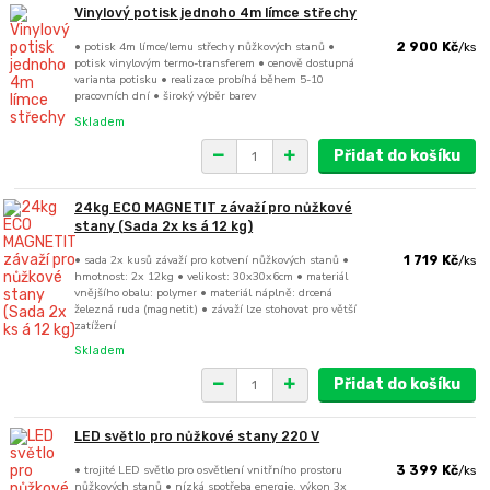
Vinylový potisk jednoho 4m límce střechy
• potisk 4m límce/lemu střechy nůžkových stanů •
2 900 Kč
/
ks
potisk vinylovým termo-transferem • cenově dostupná
varianta potisku • realizace probíhá během 5-10
pracovních dní • široký výběr barev
Skladem
Přidat do košíku
24kg ECO MAGNETIT závaží pro nůžkové
stany (Sada 2x ks á 12 kg)
• sada 2x kusů závaží pro kotvení nůžkových stanů •
1 719 Kč
/
ks
hmotnost: 2x 12kg • velikost: 30x30x6cm • materiál
vnějšího obalu: polymer • materiál náplně: drcená
železná ruda (magnetit) • závaží lze stohovat pro větší
zatížení
Skladem
Přidat do košíku
LED světlo pro nůžkové stany 220 V
• trojité LED světlo pro osvětlení vnitřního prostoru
3 399 Kč
/
ks
nůžkových stanů • nízká spotřeba energie, výkon 3x