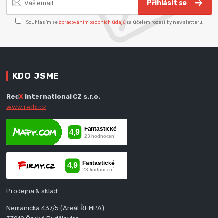
Přihlásit se
Souhlasím se
zpracováním osobních údajů
za účelem rozesílky newsletteru.
KDO JSME
Red
X
International CZ s.r.o.
www.redx.cz
Prodejna & sklad:
Nemanická 437/5 (Areál ŘEMPA)