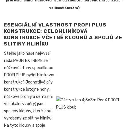
profesionálních nůžkových stanů za dostupnou cenu (na obrázcích
velikost 3mx3m)
ESENCIÁLNÍ VLASTNOST PROFI PLUS
KONSTRUKCE: CELOHLINÍKOVÁ
KONSTRUKCE VČETNĚ KLOUBŮ A SPOJŮ ZE
SLITINY HLINÍKU
Stejně jako naše nejvyšší
řada PROFI EXTREME se i
nůžkové stany specifikace
PROFI PLUS pyšní hliníkovou
konstrukcí. Jednotlivé díly
konstrukce (stojné nohy,
nůžkové profily a centrální
vertikální vzpěry) jsou
spojeny klouby, které jsou
vyrobeny ze slitiny hliníku.
Na tyto klouby a spoje