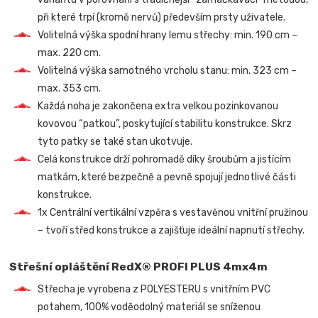
při které trpí (kromě nervů) především prsty uživatele.
Volitelná výška spodní hrany lemu střechy: min. 190 cm –
max. 220 cm.
Volitelná výška samotného vrcholu stanu: min. 323 cm –
max. 353 cm.
Každá noha je zakončena extra velkou pozinkovanou
kovovou “patkou”, poskytující stabilitu konstrukce. Skrz
tyto patky se také stan ukotvuje.
Celá konstrukce drží pohromadě díky šroubům a jistícím
matkám, které bezpečně a pevně spojují jednotlivé části
konstrukce.
1x Centrální vertikální vzpěra s vestavěnou vnitřní pružinou
– tvoří střed konstrukce a zajišťuje ideální napnutí střechy.
Střešní opláštění RedX® PROFI PLUS 4mx4m
Střecha je vyrobena z POLYESTERU s vnitřním PVC
potahem, 100% voděodolný materiál se sníženou