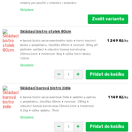
vhodný pro použití v interiéru i exteriéru
Skladem
Zvolit variantu
Skládací bistro stolek 80cm
• barová bistro verze eventového stolu • horní masivní
1 249 Kč
/
ks
deska z polyetilenu, tloušťka 45mm • nosnost: 50kg při
plošném zatížení • robustní kovová konstrukce
25mmx1mm • hmotnost: 8kg • výška horní desky:
110cm
Skladem
Přidat do košíku
Skládací barová bistro židle
• barová bistro verze eventové židle • sedátko a opěrka
1 149 Kč
/
ks
z polyetilenu, tloušťka 45mm • nosnost: 150kg •
robustní kovová konstrukce 25mmx1mm • hmotnost:
6,2kg • výška sedáku: 70cm
Skladem
Přidat do košíku