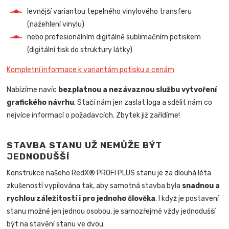
levnější variantou tepelného vinylového transferu
(nažehlení vinylu)
nebo profesionálním digitálně sublimačním potiskem
(digitální tisk do struktury látky)
Kompletní informace k variantám potisku a cenám
Nabízíme navíc
bezplatnou a nezávaznou službu vytvoření
grafického návrhu
. Stačí nám jen zaslat loga a sdělit nám co
nejvíce informací o požadavcích. Zbytek již zařídíme!
STAVBA STANU UŽ NEMŮŽE BÝT
JEDNODUŠŠÍ
Konstrukce našeho RedX® PROFI PLUS stanu je za dlouhá léta
zkušeností vypilována tak, aby samotná stavba byla
snadnou a
rychlou záležitostí i pro jednoho člověka
.
I když je postavení
stanu možné jen jednou osobou, je samozřejmě vždy jednodušší
být na stavění stanu ve dvou.