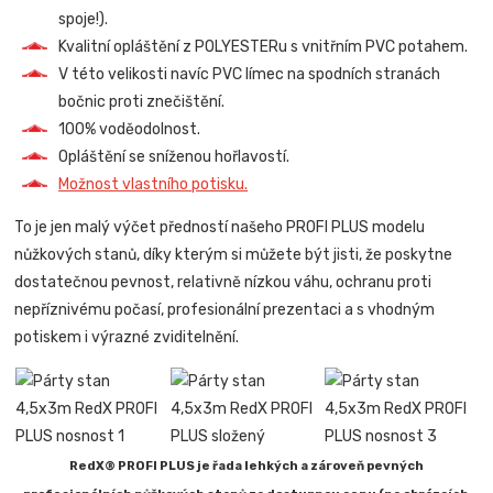
spoje!).
Kvalitní opláštění z POLYESTERu s vnitřním PVC potahem.
V této velikosti navíc PVC límec na spodních stranách
bočnic proti znečištění.
100% voděodolnost.
Opláštění se sníženou hořlavostí.
Možnost vlastního potisku.
To je jen malý výčet předností našeho PROFI PLUS modelu
nůžkových stanů, díky kterým si můžete být jisti, že poskytne
dostatečnou pevnost, relativně nízkou váhu, ochranu proti
nepříznivému počasí, profesionální prezentaci a s vhodným
potiskem i výrazné zviditelnění.
RedX® PROFI PLUS je řada lehkých a zároveň pevných