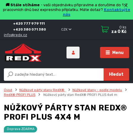
🚚 Stále stíháme
- vaši objednávku připravíme a doručíme do 1-2
pracovních dnů bez expresního příplatku. Máte dotaz?
Kontaktujte
nás
+420 777 979 111
0
ks
+420 380 071 380
CZK
za
0 Kč
info@redx.cz
Menu
Hledat
Úvod
Nůžkové párty stany RedX®
Nůžkové stany - podle modelu
RedX® PROFI PLUS
Nůžkový párty stan RedX® PROFI PLUS 4x4 m
NŮŽKOVÝ PÁRTY STAN REDX®
PROFI PLUS 4X4 M
Doprava ZDARMA