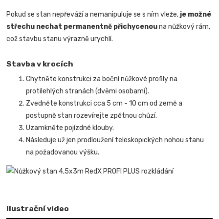
Pokud se stan nepřeváží a nemanipuluje se s ním vleže,
je možné
střechu nechat permanentně přichycenou
na nůžkový rám,
což stavbu stanu výrazně urychlí.
Stavba v krocích
Chytněte konstrukci za boční nůžkové profily na
protilehlých stranách (dvěmi osobami).
Zvedněte konstrukci cca 5 cm - 10 cm od země a
postupně stan rozevírejte zpětnou chůzí.
Uzamkněte pojízdné klouby.
Následuje už jen prodloužení teleskopických nohou stanu
na požadovanou výšku.
Ilustrační video