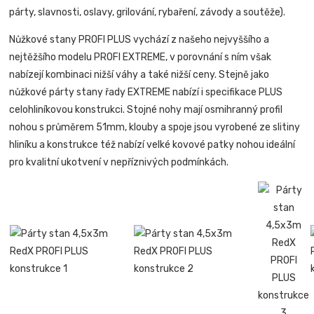
párty, slavnosti, oslavy, grilování, rybaření, závody a soutěže).
Nůžkové stany PROFI PLUS vychází z našeho nejvyššího a
nejtěžšího modelu PROFI EXTREME, v porovnání s ním však
nabízejí kombinaci nižší váhy a také nižší ceny. Stejně jako
nůžkové párty stany řady EXTREME nabízí i specifikace PLUS
celohliníkovou konstrukci. Stojné nohy mají osmihranný profil
nohou s průměrem 51mm, klouby a spoje jsou vyrobené ze slitiny
hliníku a konstrukce též nabízí velké kovové patky nohou ideální
pro kvalitní ukotvení v nepříznivých podmínkách.