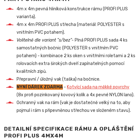
4m x 4m pevná hliníková konstrukce rámu (PROFI PLUS
varianta).
4m x 4m PROFI PLUS střecha (materiál: POLYESTER s
vnitřním PVC potahem).
Volitelně dle variant "s/bez"-
Plná PROFI PLUS sada 4 ks
samostatných bočnic (POLYESTER s vnitřním PVC
potahem) - kombinace 2 ks oken s vnitřními roletami a 2 ks
rolovacích extra širokých dveří zapínatelných pomocí
kvalitních zipů.
Přepravní / úložný vak (taška) na bočnice.
NYNÍ DÁREK ZDARMA
-
Kotvící sada na měkké povrchy
(8x profi pozinkovaný kovový kolík a 4x pevné NYLON lano).
Ochranný vak na rám (vak je dostatečně velký na to, aby
pojmul i rám s připevněnou střechou ve složeném stavu).
DETAILNÍ SPECIFIKACE RÁMU A OPLÁŠTĚNÍ
PROFI PLUS 4MX4M