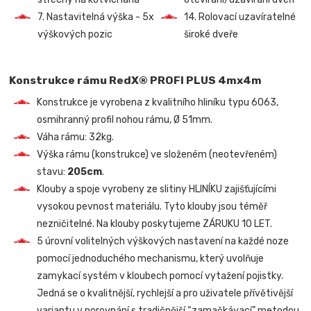
7. Nastavitelná výška - 5x
14. Rolovací uzavíratelné
výškových pozic
široké dveře
Konstrukce rámu RedX® PROFI PLUS 4mx4m
Konstrukce je vyrobena z kvalitního hliníku typu 6063,
osmihranný profil nohou rámu, Ø 51mm.
Váha rámu: 32kg.
Výška rámu (konstrukce) ve složeném (neotevřeném)
stavu:
205cm
.
Klouby a spoje vyrobeny ze slitiny HLINÍKU zajišťujícími
vysokou pevnost materiálu. Tyto klouby jsou téměř
nezničitelné. Na klouby poskytujeme ZÁRUKU 10 LET.
5 úrovní volitelných výškových nastavení na každé noze
pomocí jednoduchého mechanismu, který uvolňuje
zamykací systém v kloubech pomocí vytažení pojistky.
Jedná se o kvalitnější, rychlejší a pro uživatele přívětivější
variantu v porovnání s tradičnější “zamačkávací” metodou,