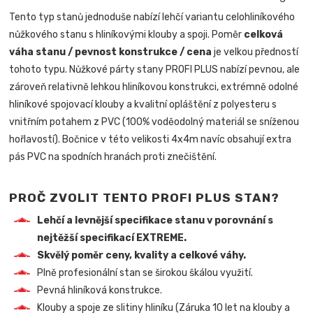
Tento typ stanů jednoduše nabízí lehčí variantu celohliníkového
nůžkového stanu s hliníkovými klouby a spoji. Poměr
celková
váha stanu / pevnost konstrukce / cena
je velkou předností
tohoto typu. Nůžkové párty stany PROFI PLUS nabízí pevnou, ale
zároveň relativně lehkou hliníkovou konstrukci, extrémně odolné
hliníkové spojovací klouby a kvalitní opláštění z polyesteru s
vnitřním potahem z PVC (100% voděodolný materiál se sníženou
hořlavostí). Bočnice v této velikosti 4x4m navíc obsahují extra
pás PVC na spodních hranách proti znečištění.
PROČ ZVOLIT TENTO PROFI PLUS STAN?
Lehčí a levnější specifikace stanu v porovnání s
nejtěžší specifikací EXTREME.
Skvělý poměr ceny, kvality a celkové váhy.
Plně profesionální stan se širokou škálou využití.
Pevná hliníková konstrukce.
Klouby a spoje ze slitiny hliníku (Záruka 10 let na klouby a