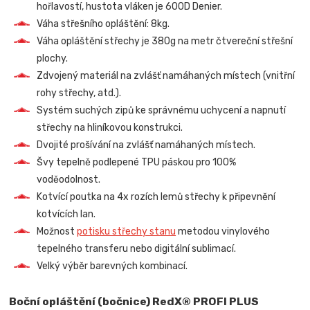
hořlavostí, hustota vláken je 600D Denier.
Váha střešního opláštění: 8kg.
Váha opláštění střechy je 380g na metr čtvereční střešní
plochy.
Zdvojený materiál na zvlášť namáhaných místech (vnitřní
rohy střechy, atd.).
Systém suchých zipů ke správnému uchycení a napnutí
střechy na hliníkovou konstrukci.
Dvojité prošívání na zvlášť namáhaných místech.
Švy tepelně podlepené TPU páskou pro 100%
voděodolnost.
Kotvící poutka na 4x rozích lemů střechy k připevnění
kotvících lan.
Možnost
potisku střechy stanu
metodou vinylového
tepelného transferu nebo digitální sublimací.
Velký výběr barevných kombinací.
Boční opláštění (bočnice) RedX® PROFI PLUS