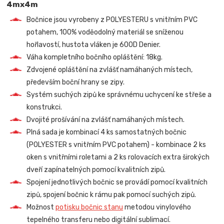
4mx4m
Bočnice jsou vyrobeny z POLYESTERU s vnitřním PVC
potahem, 100% voděodolný materiál se sníženou
hořlavostí, hustota vláken je 600D Denier.
Váha kompletního bočního opláštění: 18kg.
Zdvojené opláštění na zvlášť namáhaných místech,
především boční hrany se zipy.
Systém suchých zipů ke správnému uchycení ke střeše a
konstrukci.
Dvojité prošívání na zvlášť namáhaných místech.
Plná sada je kombinací 4 ks samostatných bočnic
(POLYESTER s vnitřním PVC potahem) - kombinace 2 ks
oken s vnitřními roletami a 2 ks rolovacích extra širokých
dveří zapínatelných pomocí kvalitních zipů.
Spojení jednotlivých bočnic se provádí pomocí kvalitních
zipů, spojení bočnic k rámu pak pomocí suchých zipů.
Možnost
potisku bočnic stanu
metodou vinylového
tepelného transferu nebo digitální sublimací.