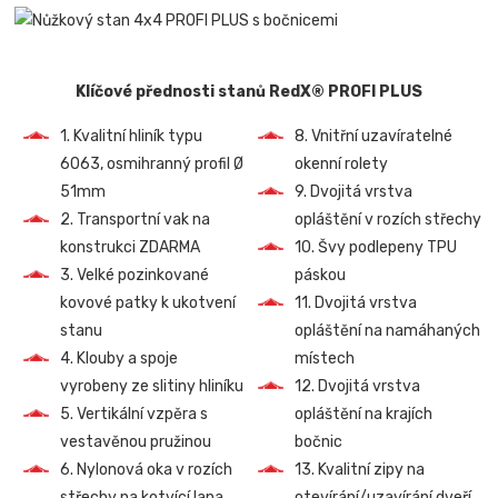
Klíčové přednosti stanů RedX® PROFI PLUS
1. Kvalitní hliník typu
8. Vnitřní uzavíratelné
6063, osmihranný profil Ø
okenní rolety
51mm
9. Dvojitá vrstva
2. Transportní vak na
opláštění v rozích střechy
konstrukci ZDARMA
10. Švy podlepeny TPU
3. Velké pozinkované
páskou
kovové patky k ukotvení
11. Dvojitá vrstva
stanu
opláštění na namáhaných
4. Klouby a spoje
místech
vyrobeny ze slitiny hliníku
12. Dvojitá vrstva
5. Vertikální vzpěra s
opláštění na krajích
vestavěnou pružinou
bočnic
6. Nylonová oka v rozích
13. Kvalitní zipy na
střechy na kotvící lana
otevírání/uzavírání dveří