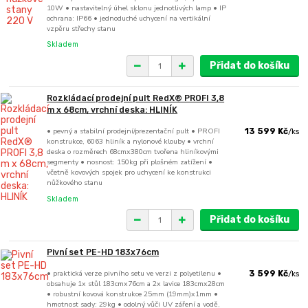
10W • nastavitelný úhel sklonu jednotlivých lamp • IP
ochrana: IP66 • jednoduché uchycení na vertikální
vzpěru střechy stanu
Skladem
Přidat do košíku
Rozkládací prodejní pult RedX® PROFI 3,8
m x 68cm, vrchní deska: HLINÍK
• pevný a stabilní prodejní/prezentační pult • PROFI
13 599 Kč
/
ks
konstrukce, 6063 hliník a nylonové klouby • vrchní
deska o rozměrech 68cmx380cm tvořena hliníkovými
segmenty • nosnost: 150kg při plošném zatížení •
včetně kovových spojek pro uchycení ke konstrukci
nůžkového stanu
Skladem
Přidat do košíku
Pivní set PE-HD 183x76cm
• praktická verze pivního setu ve verzi z polyetilenu •
3 599 Kč
/
ks
obsahuje 1x stůl 183cmx76cm a 2x lavice 183cmx28cm
• robustní kovová konstrukce 25mm (19mm)x1mm •
hmotnost sady: 29kg • odolný vůči UV záření a vodě,