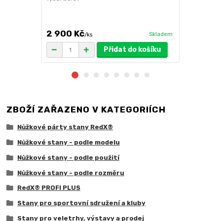
ruda (magnet
větší zatížení
2 900 Kč
1 719 Kč
Skladem
/
ks
/
Přidat do košíku
ZBOŽÍ ZAŘAZENO V KATEGORIÍCH
Nůžkové párty stany RedX®
Nůžkové stany - podle modelu
Nůžkové stany - podle použití
Nůžkové stany - podle rozměru
RedX® PROFI PLUS
Stany pro sportovní sdružení a kluby
Stany pro veletrhy, výstavy a prodej