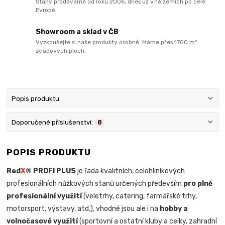
Stany prodáváme od roku 2006, dnes už v 16 zemích po celé
Evropě.
Showroom a sklad v ČB
Vyzkoušejte si naše produkty osobně. Máme přes 1700 m²
skladových ploch.
Popis produktu
Doporučené příslušenství:
8
POPIS PRODUKTU
Red
X
® PROFI PLUS
je řada kvalitních, celohliníkových
profesionálních nůžkových stanů určených především
pro plně
profesionální využití
(veletrhy, catering, farmářské trhy,
motorsport, výstavy, atd.), vhodné jsou ale i na
hobby a
volnočasové využití
(sportovní a ostatní kluby a celky, zahradní