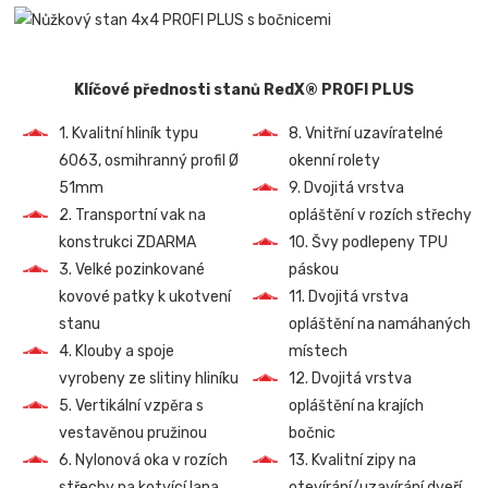
Klíčové přednosti stanů RedX® PROFI PLUS
1. Kvalitní hliník typu
8. Vnitřní uzavíratelné
6063, osmihranný profil Ø
okenní rolety
51mm
9. Dvojitá vrstva
2. Transportní vak na
opláštění v rozích střechy
konstrukci ZDARMA
10. Švy podlepeny TPU
3. Velké pozinkované
páskou
kovové patky k ukotvení
11. Dvojitá vrstva
stanu
opláštění na namáhaných
4. Klouby a spoje
místech
vyrobeny ze slitiny hliníku
12. Dvojitá vrstva
5. Vertikální vzpěra s
opláštění na krajích
vestavěnou pružinou
bočnic
6. Nylonová oka v rozích
13. Kvalitní zipy na
střechy na kotvící lana
otevírání/uzavírání dveří