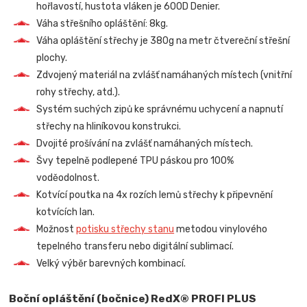
hořlavostí, hustota vláken je 600D Denier.
Váha střešního opláštění: 8kg.
Váha opláštění střechy je 380g na metr čtvereční střešní
plochy.
Zdvojený materiál na zvlášť namáhaných místech (vnitřní
rohy střechy, atd.).
Systém suchých zipů ke správnému uchycení a napnutí
střechy na hliníkovou konstrukci.
Dvojité prošívání na zvlášť namáhaných místech.
Švy tepelně podlepené TPU páskou pro 100%
voděodolnost.
Kotvící poutka na 4x rozích lemů střechy k připevnění
kotvících lan.
Možnost
potisku střechy stanu
metodou vinylového
tepelného transferu nebo digitální sublimací.
Velký výběr barevných kombinací.
Boční opláštění (bočnice) RedX® PROFI PLUS