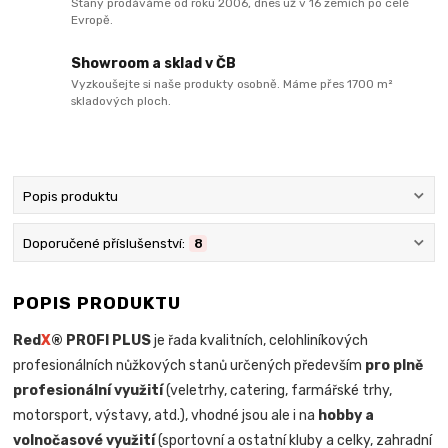
Stany prodáváme od roku 2006, dnes už v 16 zemích po celé
Evropě.
Showroom a sklad v ČB
Vyzkoušejte si naše produkty osobně. Máme přes 1700 m²
skladových ploch.
Popis produktu
Doporučené příslušenství:
8
POPIS PRODUKTU
Red
X
® PROFI PLUS
je řada kvalitních, celohliníkových
profesionálních nůžkových stanů určených především
pro plně
profesionální využití
(veletrhy, catering, farmářské trhy,
motorsport, výstavy, atd.), vhodné jsou ale i na
hobby a
volnočasové využití
(sportovní a ostatní kluby a celky, zahradní