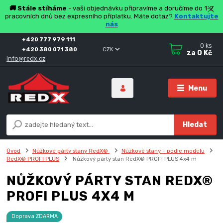
🚚 Stále stíháme
- vaši objednávku připravíme a doručíme do 1-2
pracovních dnů bez expresního příplatku. Máte dotaz?
Kontaktujte
nás
+420 777 979 111
0
ks
+420 380 071 380
CZK
za
0 Kč
info@redx.cz
Menu
Hledat
Úvod
Nůžkové párty stany RedX®
Nůžkové stany - podle modelu
RedX® PROFI PLUS
Nůžkový párty stan RedX® PROFI PLUS 4x4 m
NŮŽKOVÝ PÁRTY STAN REDX®
PROFI PLUS 4X4 M
Doprava ZDARMA