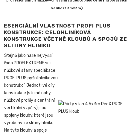
profesionálních nůžkových stanů za dostupnou cenu (na obrázcích
velikost 3mx3m)
ESENCIÁLNÍ VLASTNOST PROFI PLUS
KONSTRUKCE: CELOHLINÍKOVÁ
KONSTRUKCE VČETNĚ KLOUBŮ A SPOJŮ ZE
SLITINY HLINÍKU
Stejně jako naše nejvyšší
řada PROFI EXTREME se i
nůžkové stany specifikace
PROFI PLUS pyšní hliníkovou
konstrukcí. Jednotlivé díly
konstrukce (stojné nohy,
nůžkové profily a centrální
vertikální vzpěry) jsou
spojeny klouby, které jsou
vyrobeny ze slitiny hliníku.
Na tyto klouby a spoje