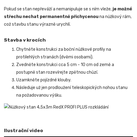
Pokud se stan nepřeváží a nemanipuluje se s ním vleže,
je možné
střechu nechat permanentně přichycenou
na nůžkový rám,
což stavbu stanu výrazně urychlí.
Stavba v krocích
Chytněte konstrukci za boční nůžkové profily na
protilehlých stranách (dvěmi osobami).
Zvedněte konstrukci cca 5 cm - 10 cm od země a
postupně stan rozevírejte zpětnou chůzí.
Uzamkněte pojízdné klouby.
Následuje už jen prodloužení teleskopických nohou stanu
na požadovanou výšku.
Ilustrační video