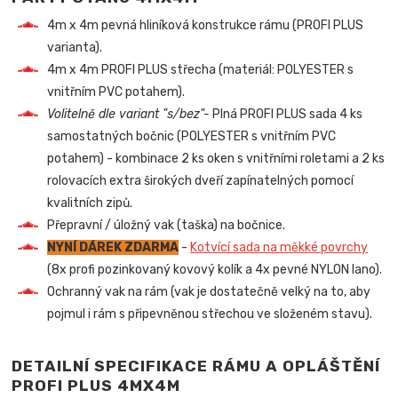
4m x 4m pevná hliníková konstrukce rámu (PROFI PLUS
varianta).
4m x 4m PROFI PLUS střecha (materiál: POLYESTER s
vnitřním PVC potahem).
Volitelně dle variant "s/bez"-
Plná PROFI PLUS sada 4 ks
samostatných bočnic (POLYESTER s vnitřním PVC
potahem) - kombinace 2 ks oken s vnitřními roletami a 2 ks
rolovacích extra širokých dveří zapínatelných pomocí
kvalitních zipů.
Přepravní / úložný vak (taška) na bočnice.
NYNÍ DÁREK ZDARMA
-
Kotvící sada na měkké povrchy
(8x profi pozinkovaný kovový kolík a 4x pevné NYLON lano).
Ochranný vak na rám (vak je dostatečně velký na to, aby
pojmul i rám s připevněnou střechou ve složeném stavu).
DETAILNÍ SPECIFIKACE RÁMU A OPLÁŠTĚNÍ
PROFI PLUS 4MX4M