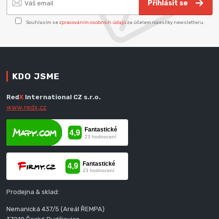
Přihlásit se
Souhlasím se
zpracováním osobních údajů
za účelem rozesílky newsletteru.
KDO JSME
Red
X
International CZ s.r.o.
www.redx.cz
Prodejna & sklad:
Nemanická 437/5 (Areál ŘEMPA)