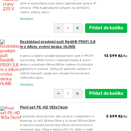
10W • nastavitelný úhel sklonu jednotlivých lamp • IP
ochrana: IP66 • jednoduché uchycení na vertikální
vzpěru střechy stanu
Skladem
Přidat do košíku
Rozkládací prodejní pult RedX® PROFI 3,8
m x 68cm, vrchní deska: HLINÍK
• pevný a stabilní prodejní/prezentační pult • PROFI
13 599 Kč
/
ks
konstrukce, 6063 hliník a nylonové klouby • vrchní
deska o rozměrech 68cmx380cm tvořena hliníkovými
segmenty • nosnost: 150kg při plošném zatížení •
včetně kovových spojek pro uchycení ke konstrukci
nůžkového stanu
Skladem
Přidat do košíku
Pivní set PE-HD 183x76cm
• praktická verze pivního setu ve verzi z polyetilenu •
3 599 Kč
/
ks
obsahuje 1x stůl 183cmx76cm a 2x lavice 183cmx28cm
• robustní kovová konstrukce 25mm (19mm)x1mm •
hmotnost sady: 29kg • odolný vůči UV záření a vodě,