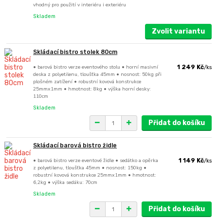
vhodný pro použití v interiéru i exteriéru
Skladem
Zvolit variantu
Skládací bistro stolek 80cm
• barová bistro verze eventového stolu • horní masivní
1 249 Kč
/
ks
deska z polyetilenu, tloušťka 45mm • nosnost: 50kg při
plošném zatížení • robustní kovová konstrukce
25mmx1mm • hmotnost: 8kg • výška horní desky:
110cm
Skladem
Přidat do košíku
Skládací barová bistro židle
• barová bistro verze eventové židle • sedátko a opěrka
1 149 Kč
/
ks
z polyetilenu, tloušťka 45mm • nosnost: 150kg •
robustní kovová konstrukce 25mmx1mm • hmotnost:
6,2kg • výška sedáku: 70cm
Skladem
Přidat do košíku