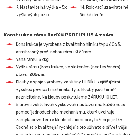
7. Nastavitelná výška - 5x
14. Rolovací uzavíratelné
výškových pozic
široké dveře
Konstrukce rámu RedX® PROFI PLUS 4mx4m
Konstrukce je vyrobena z kvalitního hliníku typu 6063,
osmihranný profil nohou rámu, Ø 51mm.
Váha rámu: 32kg.
Výška rámu (konstrukce) ve složeném (neotevřeném)
stavu:
205cm
.
Klouby a spoje vyrobeny ze slitiny HLINÍKU zajišťujícími
vysokou pevnost materiálu. Tyto klouby jsou téměř
nezničitelné. Na klouby poskytujeme ZÁRUKU 10 LET.
5 úrovní volitelných výškových nastavení na každé noze
pomocí jednoduchého mechanismu, který uvolňuje
zamykací systém v kloubech pomocí vytažení pojistky.
Jedná se o kvalitnější, rychlejší a pro uživatele přívětivější
variantu v porovnání s tradičnější “zamačkávací” metodou,