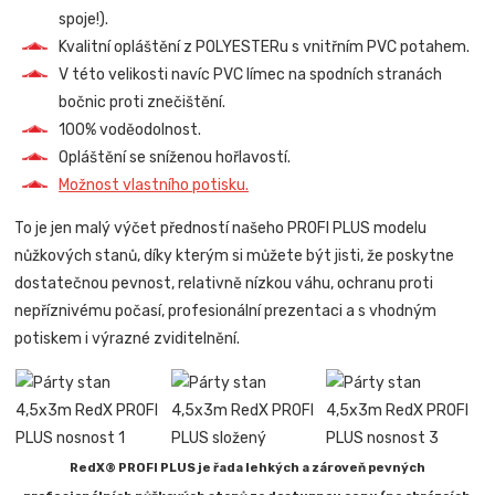
spoje!).
Kvalitní opláštění z POLYESTERu s vnitřním PVC potahem.
V této velikosti navíc PVC límec na spodních stranách
bočnic proti znečištění.
100% voděodolnost.
Opláštění se sníženou hořlavostí.
Možnost vlastního potisku.
To je jen malý výčet předností našeho PROFI PLUS modelu
nůžkových stanů, díky kterým si můžete být jisti, že poskytne
dostatečnou pevnost, relativně nízkou váhu, ochranu proti
nepříznivému počasí, profesionální prezentaci a s vhodným
potiskem i výrazné zviditelnění.
RedX® PROFI PLUS je řada lehkých a zároveň pevných