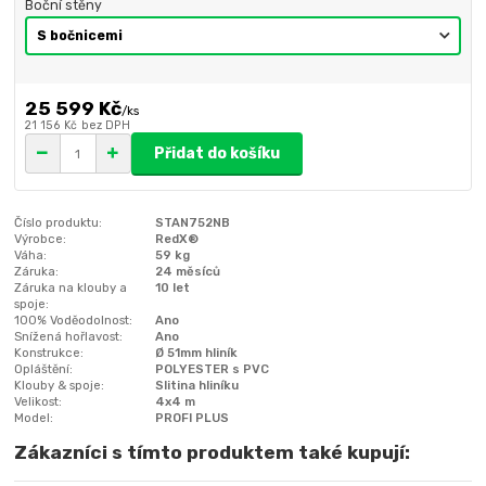
Boční stěny
25 599 Kč
/
ks
21 156 Kč
bez DPH
Přidat do košíku
Číslo produktu:
STAN752NB
Výrobce:
RedX®
Váha:
59 kg
Záruka:
24 měsíců
Záruka na klouby a
10 let
spoje:
100% Voděodolnost:
Ano
Snížená hořlavost:
Ano
Konstrukce:
Ø 51mm hliník
Opláštění:
POLYESTER s PVC
Klouby & spoje:
Slitina hliníku
Velikost:
4x4 m
Model:
PROFI PLUS
Zákazníci s tímto produktem také kupují: