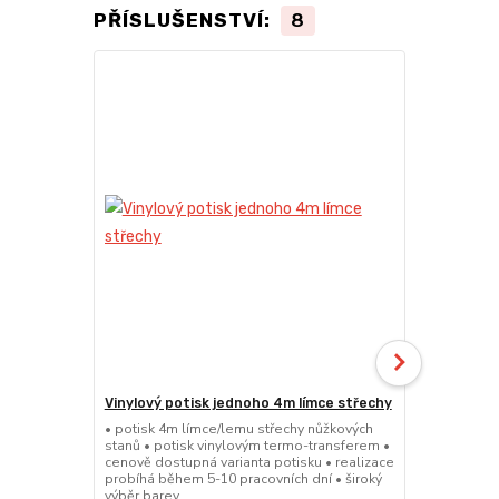
PŘÍSLUŠENSTVÍ:
8
Vinylový potisk jednoho 4m límce střechy
24kg ECO M
stany (Sada
• potisk 4m límce/lemu střechy nůžkových
stanů • potisk vinylovým termo-transferem •
• sada 2x ku
cenově dostupná varianta potisku • realizace
stanů • hmotn
probíhá během 5-10 pracovních dní • široký
30x30x6cm • 
výběr barev
polymer • ma