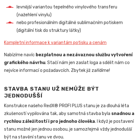
levnější variantou tepelného vinylového transferu
(nažehlení vinylu)
nebo profesionálním digitálně sublimačním potiskem
(digitální tisk do struktury látky)
Kompletní informace k variantám potisku a cenám
Nabízíme navíc
bezplatnou a nezávaznou službu vytvoření
grafického návrhu
. Stačí nám jen zaslat loga a sdělit nám co
nejvíce informací o požadavcích. Zbytek již zařídíme!
STAVBA STANU UŽ NEMŮŽE BÝT
JEDNODUŠŠÍ
Konstrukce našeho RedX® PROFI PLUS stanu je za dlouhá léta
zkušeností vypilována tak, aby samotná stavba byla
snadnou a
rychlou záležitostí i pro jednoho člověka
.
I když je postavení
stanu možné jen jednou osobou, je samozřejmě vždy jednodušší
být na stavění stanu ve dvou.