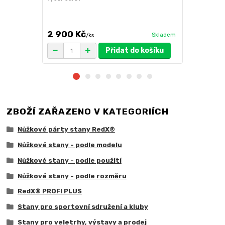
ruda (magnet
větší zatížení
2 900 Kč
1 719 Kč
Skladem
/
ks
/
Přidat do košíku
ZBOŽÍ ZAŘAZENO V KATEGORIÍCH
Nůžkové párty stany RedX®
Nůžkové stany - podle modelu
Nůžkové stany - podle použití
Nůžkové stany - podle rozměru
RedX® PROFI PLUS
Stany pro sportovní sdružení a kluby
Stany pro veletrhy, výstavy a prodej