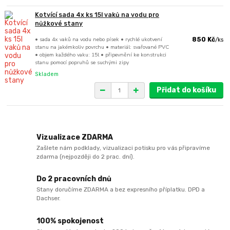
Kotvící sada 4x ks 15l vaků na vodu pro
nůžkové stany
• sada 4x vaků na vodu nebo písek • rychlé ukotvení
850 Kč
/
ks
stanu na jakémkoliv povrchu • materiál: svařované PVC
• objem každého vaku: 15l • připevnění ke konstrukci
stanu pomocí popruhů se suchými zipy
Skladem
Přidat do košíku
Vizualizace ZDARMA
Zašlete nám podklady, vizualizaci potisku pro vás připravíme
zdarma (nejpozději do 2 prac. dní).
Do 2 pracovních dnů
Stany doručíme ZDARMA a bez expresního příplatku. DPD a
Dachser.
100% spokojenost