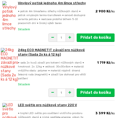
Vinylový potisk jednoho 4m límce střechy
• potisk 4m límce/lemu střechy nůžkových stanů •
2 900 Kč
/
ks
potisk vinylovým termo-transferem • cenově dostupná
varianta potisku • realizace probíhá během 5-10
pracovních dní • široký výběr barev
Skladem
Přidat do košíku
24kg ECO MAGNETIT závaží pro nůžkové
stany (Sada 2x ks á 12 kg)
• sada 2x kusů závaží pro kotvení nůžkových stanů •
1 719 Kč
/
ks
hmotnost: 2x 12kg • velikost: 30x30x6cm • materiál
vnějšího obalu: polymer • materiál náplně: drcená
železná ruda (magnetit) • závaží lze stohovat pro větší
zatížení
Skladem
Přidat do košíku
LED světlo pro nůžkové stany 220 V
• trojité LED světlo pro osvětlení vnitřního prostoru
3 399 Kč
/
ks
nůžkových stanů • nízká spotřeba energie, výkon 3x