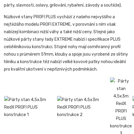
párty, slavnosti, oslavy, grilování, rybaření, závody a soutěže).
Nůžkové stany PROFI PLUS vychází z našeho nejvyššího a
nejtěžšího modelu PROFI EXTREME, v porovnání s ním však
nabízejí kombinaci nižší váhy a také nižší ceny. Stejně jako
nůžkové párty stany řady EXTREME nabízí i specifikace PLUS
celohliníkovou konstrukci. Stojné nohy mají osmihranný profil
nohou s průměrem 51mm, klouby a spoje jsou vyrobené ze slitiny
hliníku a konstrukce též nabízí velké kovové patky nohou ideální
pro kvalitní ukotvení v nepříznivých podmínkách.