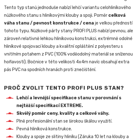
Tento typ stanů jednoduše nabízí lehčí variantu celohliníkového
nůžkového stanu s hliníkovými klouby a spoji. Poměr
celková
váha stanu / pevnost konstrukce / cena
je velkou předností
tohoto typu. Nůžkové párty stany PROFI PLUS nabízí pevnou, ale
zároveň relativně lehkou hliníkovou konstrukci, extrémně odolné
hliníkové spojovací klouby a kvalitní opláštění z polyesteru s
vnitřním potahem z PVC (100% voděodolný materiál se sníženou
hořlavostí). Bočnice v této velikosti 4x4m navíc obsahují extra
pás PVC na spodních hranách proti znečištění.
PROČ ZVOLIT TENTO PROFI PLUS STAN?
Lehčí a levnější specifikace stanu v porovnání s
nejtěžší specifikací EXTREME.
Skvělý poměr ceny, kvality a celkové váhy.
Plně profesionální stan se širokou škálou využití.
Pevná hliníková konstrukce.
Klouby a spoje ze slitiny hliníku (Záruka 10 let na klouby a