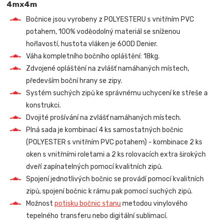
4mx4m
Bočnice jsou vyrobeny z POLYESTERU s vnitřním PVC
potahem, 100% voděodolný materiál se sníženou
hořlavostí, hustota vláken je 600D Denier.
Váha kompletního bočního opláštění: 18kg.
Zdvojené opláštění na zvlášť namáhaných místech,
především boční hrany se zipy.
Systém suchých zipů ke správnému uchycení ke střeše a
konstrukci.
Dvojité prošívání na zvlášť namáhaných místech.
Plná sada je kombinací 4 ks samostatných bočnic
(POLYESTER s vnitřním PVC potahem) - kombinace 2 ks
oken s vnitřními roletami a 2 ks rolovacích extra širokých
dveří zapínatelných pomocí kvalitních zipů.
Spojení jednotlivých bočnic se provádí pomocí kvalitních
zipů, spojení bočnic k rámu pak pomocí suchých zipů.
Možnost
potisku bočnic stanu
metodou vinylového
tepelného transferu nebo digitální sublimací.