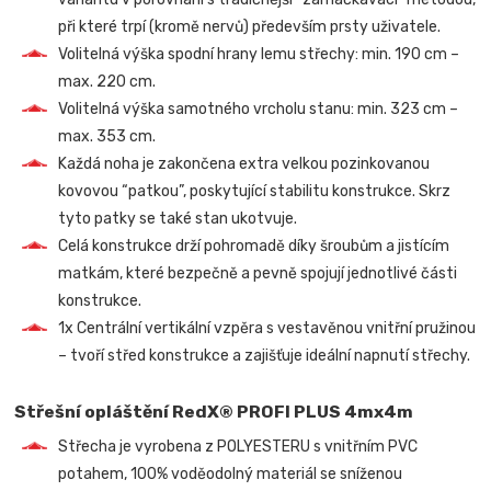
při které trpí (kromě nervů) především prsty uživatele.
Volitelná výška spodní hrany lemu střechy: min. 190 cm –
max. 220 cm.
Volitelná výška samotného vrcholu stanu: min. 323 cm –
max. 353 cm.
Každá noha je zakončena extra velkou pozinkovanou
kovovou “patkou”, poskytující stabilitu konstrukce. Skrz
tyto patky se také stan ukotvuje.
Celá konstrukce drží pohromadě díky šroubům a jistícím
matkám, které bezpečně a pevně spojují jednotlivé části
konstrukce.
1x Centrální vertikální vzpěra s vestavěnou vnitřní pružinou
– tvoří střed konstrukce a zajišťuje ideální napnutí střechy.
Střešní opláštění RedX® PROFI PLUS 4mx4m
Střecha je vyrobena z POLYESTERU s vnitřním PVC
potahem, 100% voděodolný materiál se sníženou