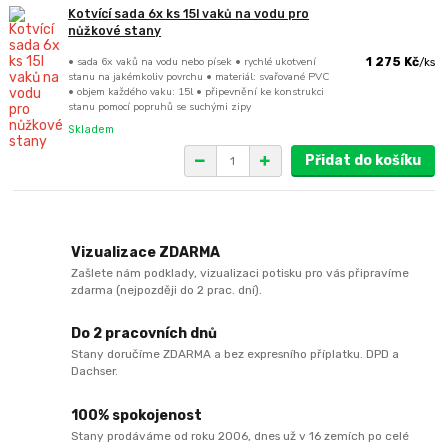
Kotvící sada 6x ks 15l vaků na vodu pro
nůžkové stany
• sada 6x vaků na vodu nebo písek • rychlé ukotvení
1 275 Kč
/
ks
stanu na jakémkoliv povrchu • materiál: svařované PVC
• objem každého vaku: 15l • připevnění ke konstrukci
stanu pomocí popruhů se suchými zipy
Skladem
Přidat do košíku
Vizualizace ZDARMA
Zašlete nám podklady, vizualizaci potisku pro vás připravíme
zdarma (nejpozději do 2 prac. dní).
Do 2 pracovních dnů
Stany doručíme ZDARMA a bez expresního příplatku. DPD a
Dachser.
100% spokojenost
Stany prodáváme od roku 2006, dnes už v 16 zemích po celé