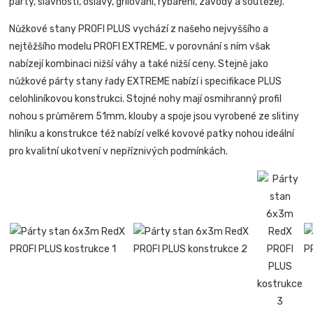
párty, slavnosti, oslavy, grilování, rybaření, závody a soutěže).
Nůžkové stany PROFI PLUS vychází z našeho nejvyššího a
nejtěžšího modelu PROFI EXTREME, v porovnání s ním však
nabízejí kombinaci nižší váhy a také nižší ceny. Stejně jako
nůžkové párty stany řady EXTREME nabízí i specifikace PLUS
celohliníkovou konstrukci. Stojné nohy mají osmihranný profil
nohou s průměrem 51mm, klouby a spoje jsou vyrobené ze slitiny
hliníku a konstrukce též nabízí velké kovové patky nohou ideální
pro kvalitní ukotvení v nepříznivých podmínkách.