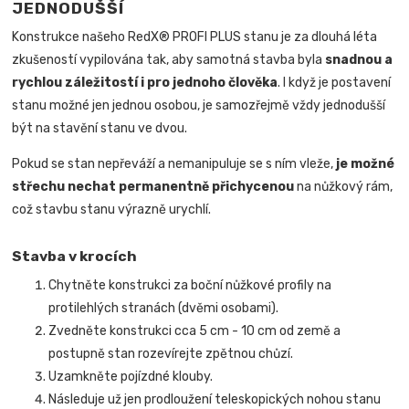
JEDNODUŠŠÍ
Konstrukce našeho RedX® PROFI PLUS stanu je za dlouhá léta
zkušeností vypilována tak, aby samotná stavba byla
snadnou a
rychlou záležitostí i pro jednoho člověka
.
I když je postavení
stanu možné jen jednou osobou, je samozřejmě vždy jednodušší
být na stavění stanu ve dvou.
Pokud se stan nepřeváží a nemanipuluje se s ním vleže,
je možné
střechu nechat permanentně přichycenou
na nůžkový rám,
což stavbu stanu výrazně urychlí.
Stavba v krocích
Chytněte konstrukci za boční nůžkové profily na
protilehlých stranách (dvěmi osobami).
Zvedněte konstrukci cca 5 cm - 10 cm od země a
postupně stan rozevírejte zpětnou chůzí.
Uzamkněte pojízdné klouby.
Následuje už jen prodloužení teleskopických nohou stanu