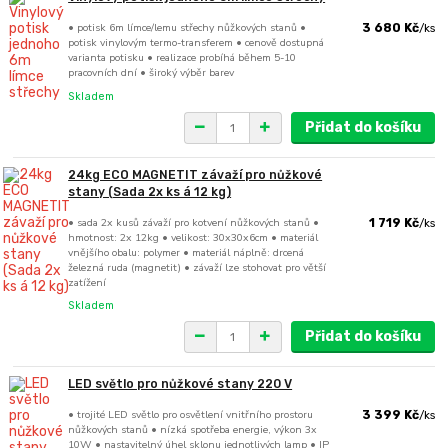
• potisk 6m límce/lemu střechy nůžkových stanů •
3 680 Kč
/
ks
potisk vinylovým termo-transferem • cenově dostupná
varianta potisku • realizace probíhá během 5-10
pracovních dní • široký výběr barev
Skladem
Přidat do košíku
24kg ECO MAGNETIT závaží pro nůžkové
stany (Sada 2x ks á 12 kg)
• sada 2x kusů závaží pro kotvení nůžkových stanů •
1 719 Kč
/
ks
hmotnost: 2x 12kg • velikost: 30x30x6cm • materiál
vnějšího obalu: polymer • materiál náplně: drcená
železná ruda (magnetit) • závaží lze stohovat pro větší
zatížení
Skladem
Přidat do košíku
LED světlo pro nůžkové stany 220 V
• trojité LED světlo pro osvětlení vnitřního prostoru
3 399 Kč
/
ks
nůžkových stanů • nízká spotřeba energie, výkon 3x
10W • nastavitelný úhel sklonu jednotlivých lamp • IP