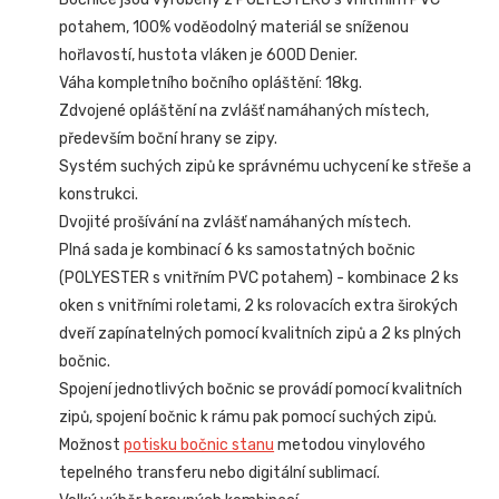
potahem, 100% voděodolný materiál se sníženou
hořlavostí, hustota vláken je 600D Denier.
Váha kompletního bočního opláštění: 18kg.
Zdvojené opláštění na zvlášť namáhaných místech,
především boční hrany se zipy.
Systém suchých zipů ke správnému uchycení ke střeše a
konstrukci.
Dvojité prošívání na zvlášť namáhaných místech.
Plná sada je kombinací 6 ks samostatných bočnic
(POLYESTER s vnitřním PVC potahem) - kombinace 2 ks
oken s vnitřními roletami, 2 ks rolovacích extra širokých
dveří zapínatelných pomocí kvalitních zipů a 2 ks plných
bočnic.
Spojení jednotlivých bočnic se provádí pomocí kvalitních
zipů, spojení bočnic k rámu pak pomocí suchých zipů.
Možnost
potisku bočnic stanu
metodou vinylového
tepelného transferu nebo digitální sublimací.