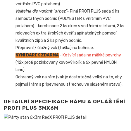
vnitřním PVC potahem).
Volitelně dle variant "s/bez"-
Plná PROFI PLUS sada 6 ks
samostatných bočnic (POLYESTER s vnitřním PVC
potahem) - kombinace 2 ks oken s vnitřními roletami, 2 ks
rolovacích extra širokých dveří zapínatelných pomocí
kvalitních zipů a 2 ks plných bočnic.
Přepravní / úložný vak (taška) na bočnice.
NYNÍ DÁREK ZDARMA
-
Kotvící sada na měkké povrchy
(12x profi pozinkovaný kovový kolík a 6x pevné NYLON
lano).
Ochranný vak na rám (vak je dostatečně velký na to, aby
pojmul i rám s připevněnou střechou ve složeném stavu).
DETAILNÍ SPECIFIKACE RÁMU A OPLÁŠTĚNÍ
PROFI PLUS 3MX6M