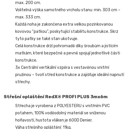
max. 200 cm.
Volitelná výška samotného vrcholu stanu: min. 303 cm –
max. 333 cm.
Každá noha je zakončena extra velkou pozinkovanou
kovovou “patkou”, poskytující stabilitu konstrukce. Skrz
tyto patky se také stan ukotvuje.
Celá konstrukce drží pohromadě díky šroubům a jistícím
matkám, které bezpečně a pevně spojují jednotlivé části
konstrukce.
3x Centrální vertikální vzpěra s vestavěnou vnitřní
pružinou – tvoří střed konstrukce a zajišťuje ideální napnutí
střechy.
Střešní opláštění RedX® PROFI PLUS 3mx6m
Střecha je vyrobena z POLYESTERU s vnitřním PVC
potahem, 100% voděodolný materiál se sníženou
hořlavostí, hustota vláken je 600D Denier.
Váha střešního opláštění: 11kg.