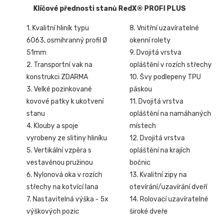
Klíčové přednosti stanů RedX® PROFI PLUS
1. Kvalitní hliník typu
8. Vnitřní uzavíratelné
6063, osmihranný profil Ø
okenní rolety
51mm
9. Dvojitá vrstva
2. Transportní vak na
opláštění v rozích střechy
konstrukci ZDARMA
10. Švy podlepeny TPU
3. Velké pozinkované
páskou
kovové patky k ukotvení
11. Dvojitá vrstva
stanu
opláštění na namáhaných
4. Klouby a spoje
místech
vyrobeny ze slitiny hliníku
12. Dvojitá vrstva
5. Vertikální vzpěra s
opláštění na krajích
vestavěnou pružinou
bočnic
6. Nylonová oka v rozích
13. Kvalitní zipy na
střechy na kotvící lana
otevírání/uzavírání dveří
7. Nastavitelná výška - 5x
14. Rolovací uzavíratelné
výškových pozic
široké dveře