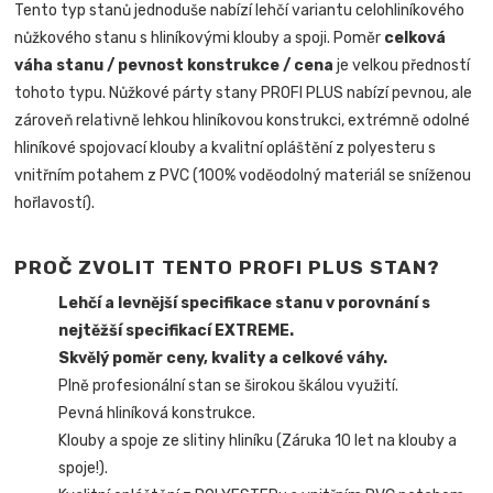
Tento typ stanů jednoduše nabízí lehčí variantu celohliníkového
nůžkového stanu s hliníkovými klouby a spoji. Poměr
celková
váha stanu / pevnost konstrukce / cena
je velkou předností
tohoto typu. Nůžkové párty stany PROFI PLUS nabízí pevnou, ale
zároveň relativně lehkou hliníkovou konstrukci, extrémně odolné
hliníkové spojovací klouby a kvalitní opláštění z polyesteru s
vnitřním potahem z PVC (100% voděodolný materiál se sníženou
hořlavostí).
PROČ ZVOLIT TENTO PROFI PLUS STAN?
Lehčí a levnější specifikace stanu v porovnání s
nejtěžší specifikací EXTREME.
Skvělý poměr ceny, kvality a celkové váhy.
Plně profesionální stan se širokou škálou využití.
Pevná hliníková konstrukce.
Klouby a spoje ze slitiny hliníku (Záruka 10 let na klouby a
spoje!).