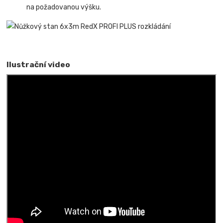
na požadovanou výšku.
Ilustrační video