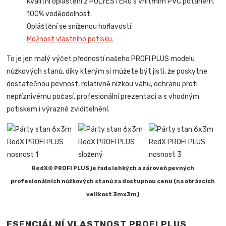
Kvalitní opláštění z POLYESTERu s vnitřním PVC potahem.
100% voděodolnost.
Opláštění se sníženou hořlavostí.
Možnost vlastního potisku.
To je jen malý výčet předností našeho PROFI PLUS modelu
nůžkových stanů, díky kterým si můžete být jisti, že poskytne
dostatečnou pevnost, relativně nízkou váhu, ochranu proti
nepříznivému počasí, profesionální prezentaci a s vhodným
potiskem i výrazné zviditelnění.
RedX® PROFI PLUS je řada lehkých a zároveň pevných
profesionálních nůžkových stanů za dostupnou cenu (na obrázcích
velikost 3mx3m)
ESENCIÁLNÍ VLASTNOST PROFI PLUS