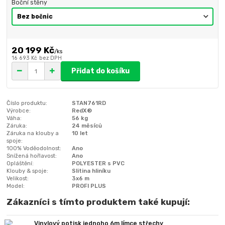
Boční stěny
20 199 Kč
/
ks
16 693 Kč
bez DPH
Přidat do košíku
Číslo produktu:
STAN761RD
Výrobce:
RedX®
Váha:
56 kg
Záruka:
24 měsíců
Záruka na klouby a
10 let
spoje:
100% Voděodolnost:
Ano
Snížená hořlavost:
Ano
Opláštění:
POLYESTER s PVC
Klouby & spoje:
Slitina hliníku
Velikost:
3x6 m
Model:
PROFI PLUS
Zákazníci s tímto produktem také kupují:
Vinylový potisk jednoho 6m límce střechy