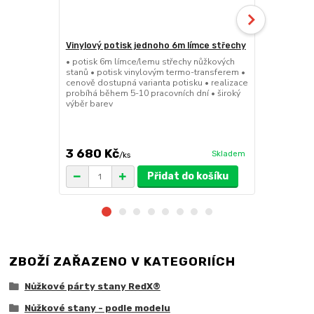
Vinylový potisk jednoho 6m límce střechy
24kg ECO M
stany (Sada
• potisk 6m límce/lemu střechy nůžkových
stanů • potisk vinylovým termo-transferem •
• sada 2x ku
cenově dostupná varianta potisku • realizace
stanů • hmotn
probíhá během 5-10 pracovních dní • široký
30x30x6cm • 
výběr barev
polymer • ma
ruda (magnet
větší zatížení
3 680 Kč
1 719 Kč
Skladem
/
ks
/
Přidat do košíku
ZBOŽÍ ZAŘAZENO V KATEGORIÍCH
Nůžkové párty stany RedX®
Nůžkové stany - podle modelu