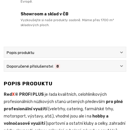
Evropě.
Showroom a sklad v ČB
Vyzkoušejte si naše produkty osobně. Máme přes 1700 m²
skladových ploch.
Popis produktu
Doporučené příslušenství:
8
POPIS PRODUKTU
Red
X
® PROFI PLUS
je řada kvalitních, celohliníkových
profesionálních nůžkových stanů určených především
pro plně
profesionální využití
(veletrhy, catering, farmářské trhy,
motorsport, výstavy, atd.), vhodné jsou ale i na
hobby a
volnočasové využití
(sportovní a ostatní kluby a celky, zahradní