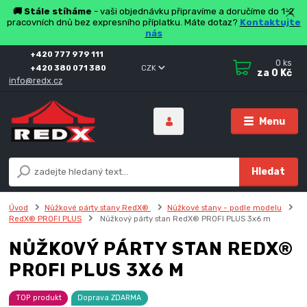
🚚 Stále stíháme
- vaši objednávku připravíme a doručíme do 1-2
pracovních dnů bez expresního příplatku. Máte dotaz?
Kontaktujte
nás
+420 777 979 111
0
ks
+420 380 071 380
CZK
za
0 Kč
info@redx.cz
Menu
Hledat
Úvod
Nůžkové párty stany RedX®
Nůžkové stany - podle modelu
RedX® PROFI PLUS
Nůžkový párty stan RedX® PROFI PLUS 3x6 m
NŮŽKOVÝ PÁRTY STAN REDX®
PROFI PLUS 3X6 M
TOP produkt
Doprava ZDARMA