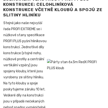
KONSTRUKCE: CELOHLINÍKOVÁ
KONSTRUKCE VČETNĚ KLOUBŮ A SPOJŮ ZE
SLITINY HLINÍKU
Stejně jako naše nejvyšší
řada PROFI EXTREME se i
nůžkové stany specifikace
PROFI PLUS pyšní hliníkovou
konstrukcí. Jednotlivé díly
konstrukce (stojné nohy,
nůžkové profily a centrální
vertikální vzpěry) jsou
spojeny klouby, které jsou
vyrobeny ze slitiny hliníku.
Na tyto klouby a spoje
poskytujeme záruku 10 let.
Veškeré díly na konstrukci
jsou v případě nečekaných
nehod snadno vyměnitelné.