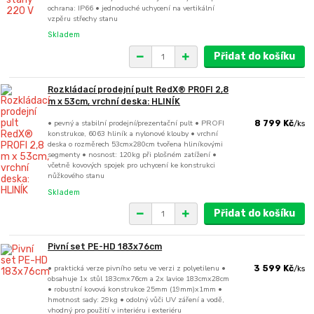
ochrana: IP66 • jednoduché uchycení na vertikální
vzpěru střechy stanu
Skladem
Přidat do košíku
Rozkládací prodejní pult RedX® PROFI 2,8
m x 53cm, vrchní deska: HLINÍK
• pevný a stabilní prodejní/prezentační pult • PROFI
8 799 Kč
/
ks
konstrukce, 6063 hliník a nylonové klouby • vrchní
deska o rozměrech 53cmx280cm tvořena hliníkovými
segmenty • nosnost: 120kg při plošném zatížení •
včetně kovových spojek pro uchycení ke konstrukci
nůžkového stanu
Skladem
Přidat do košíku
Pivní set PE-HD 183x76cm
• praktická verze pivního setu ve verzi z polyetilenu •
3 599 Kč
/
ks
obsahuje 1x stůl 183cmx76cm a 2x lavice 183cmx28cm
• robustní kovová konstrukce 25mm (19mm)x1mm •
hmotnost sady: 29kg • odolný vůči UV záření a vodě,
vhodný pro použití v interiéru i exteriéru