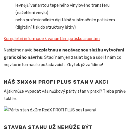
levnější variantou tepelného vinylového transferu
(nažehlení vinylu)
nebo profesionálním digitálně sublimačním potiskem
(digitální tisk do struktury látky)
Kompletní informace k variantám potisku a cenám
Nabízíme navíc
bezplatnou a nezávaznou službu vytvoření
grafického návrhu
. Stačí nám jen zaslat loga a sdělit nám co
nejvíce informací o požadavcích. Zbytek již zařídíme!
NÁŠ 3MX6M PROFI PLUS STAN V AKCI
A jak může vypadat váš nůžkový párty stan v praxi? Třeba právě
takhle.
STAVBA STANU UŽ NEMŮŽE BÝT