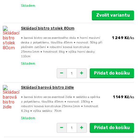
Skladem
Zvolit variantu
Skládací bistro stolek 80cm
• barová bistro verze eventového stolu • horní masivní
1 249 Kč
/
ks
deska z polyetilenu, tloušťka 45mm • nosnost: 50kg při
plošném zatížení • robustní kovová konstrukce
25mmx1mm • hmotnost: 8kg • výška horní desky:
110cm
Skladem
Přidat do košíku
Skládací barová bistro židle
• barová bistro verze eventové židle • sedátko a opěrka
1 149 Kč
/
ks
z polyetilenu, tloušťka 45mm • nosnost: 150kg •
robustní kovová konstrukce 25mmx1mm • hmotnost:
6,2kg • výška sedáku: 70cm
Skladem
Přidat do košíku