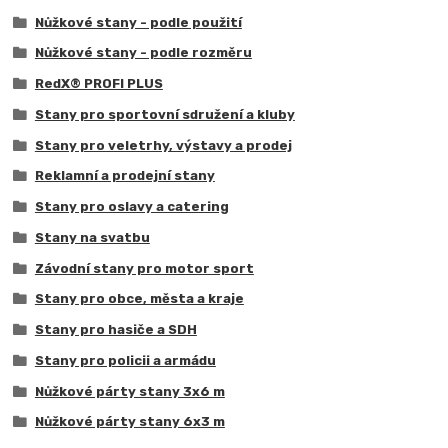
Nůžkové stany - podle použití
Nůžkové stany - podle rozměru
RedX® PROFI PLUS
Stany pro sportovní sdružení a kluby
Stany pro veletrhy, výstavy a prodej
Reklamní a prodejní stany
Stany pro oslavy a catering
Stany na svatbu
Závodní stany pro motor sport
Stany pro obce, města a kraje
Stany pro hasiče a SDH
Stany pro policii a armádu
Nůžkové párty stany 3x6 m
Nůžkové párty stany 6x3 m