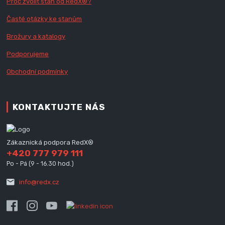
Proč zvolit stan od Red
X
®?
Časté otázky ke stanům
Brožury a katalogy
Podporujeme
Obchodní podmínky
KONTAKTUJTE NÁS
Zákaznická podpora RedX®
+420 777 979 111
Po - Pá (9 - 16.30 hod.)
info@redx.cz