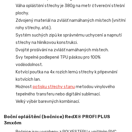
Váha opláštění střechy je 380g na metr čtvereční střešní
plochy.
Zdvojený materiál na zvlášť namáhaných místech (vnitřní
rohy střechy, atd.).
Systém suchých zipů ke správnému uchycení a napnutí
střechy na hliníkovou konstrukci.
Dvojité prošívání na zvlášť namáhaných místech.
Švy tepelně podlepené TPU páskou pro 100%
voděodolnost.
Kotvící poutka na 4x rozích lemů střechy k připevnění
kotvících lan.
Možnost
potisku střechy stanu
metodou vinylového
tepelného transferu nebo digitální sublimací.
Velký výběr barevných kombinací.
Boční opláštění (bočnice) RedX® PROFI PLUS
3mx6m
Bočnice jsou vyrobeny z POLYESTERU s vnitřním PVC