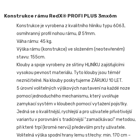
Konstrukce rámu RedX® PROFI PLUS 3mx6m
Konstrukce je vyrobena z kvalitního hliníku typu 6063,
osmihranný profil nohou rámu, Ø 51mm.
Váha rámu: 45 kg.
Výška rámu (konstrukce) ve složeném (neotevřeném)
stavu: 155cm.
Klouby a spoje vyrobeny ze slitiny HLINÍKU zajišťujícími
vysokou pevnost materiálu. Tyto klouby jsou téměř
nezničitelné. Na klouby poskytujeme ZÁRUKU 10 LET.
5 úrovní volitelných výškových nastavení na každé noze
pomocí jednoduchého mechanismu, který uvolňuje
zamykací systém v kloubech pomocí vytažení pojistky.
Jedná se o kvalitnější, rychlejší a pro uživatele přívětivější
variantu v porovnání s tradičnější “zamačkávací” metodou,
při které trpí (kromě nervů) především prsty uživatele.
Volitelná výška spodní hrany lemu střechy: min. 170 cm –