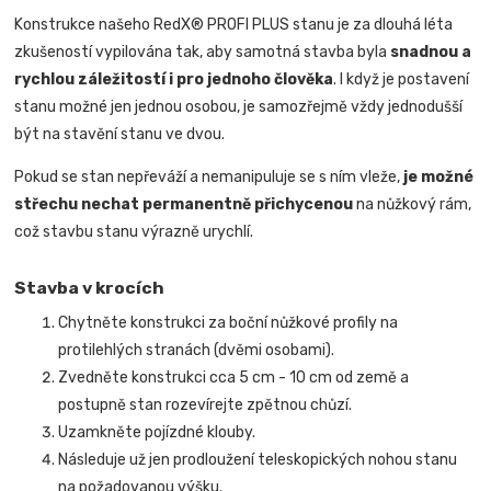
Konstrukce našeho RedX® PROFI PLUS stanu je za dlouhá léta
zkušeností vypilována tak, aby samotná stavba byla
snadnou a
rychlou záležitostí i pro jednoho člověka
.
I když je postavení
stanu možné jen jednou osobou, je samozřejmě vždy jednodušší
být na stavění stanu ve dvou.
Pokud se stan nepřeváží a nemanipuluje se s ním vleže,
je možné
střechu nechat permanentně přichycenou
na nůžkový rám,
což stavbu stanu výrazně urychlí.
Stavba v krocích
Chytněte konstrukci za boční nůžkové profily na
protilehlých stranách (dvěmi osobami).
Zvedněte konstrukci cca 5 cm - 10 cm od země a
postupně stan rozevírejte zpětnou chůzí.
Uzamkněte pojízdné klouby.
Následuje už jen prodloužení teleskopických nohou stanu
na požadovanou výšku.