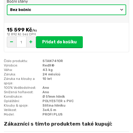
Boční stěny
15 599 Kč
/
ks
12 892 Kč
bez DPH
Přidat do košíku
Číslo produktu:
STAN741OR
Výrobce:
RedX®
Váha:
43 kg
Záruka:
24 měsíců
Záruka na klouby a
10 let
spoje:
100% Voděodolnost:
Ano
Snížená hořlavost:
Ano
Konstrukce:
Ø 51mm hliník
Opláštění:
POLYESTER s PVC
Klouby & spoje:
Slitina hliníku
Velikost:
3x4,5 m
Model:
PROFI PLUS
Zákazníci s tímto produktem také kupují: