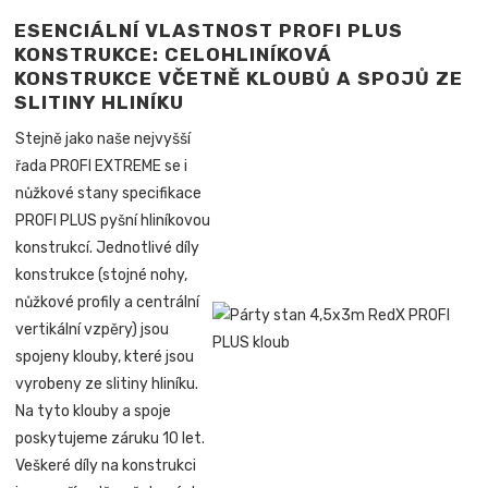
ESENCIÁLNÍ VLASTNOST PROFI PLUS
KONSTRUKCE: CELOHLINÍKOVÁ
KONSTRUKCE VČETNĚ KLOUBŮ A SPOJŮ ZE
SLITINY HLINÍKU
Stejně jako naše nejvyšší
řada PROFI EXTREME se i
nůžkové stany specifikace
PROFI PLUS pyšní hliníkovou
konstrukcí. Jednotlivé díly
konstrukce (stojné nohy,
nůžkové profily a centrální
vertikální vzpěry) jsou
spojeny klouby, které jsou
vyrobeny ze slitiny hliníku.
Na tyto klouby a spoje
poskytujeme záruku 10 let.
Veškeré díly na konstrukci