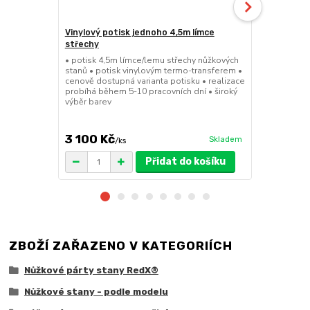
Vinylový potisk jednoho 4,5m límce
24kg ECO M
střechy
stany (Sada
• potisk 4,5m límce/lemu střechy nůžkových
• sada 2x ku
stanů • potisk vinylovým termo-transferem •
stanů • hmotn
cenově dostupná varianta potisku • realizace
30x30x6cm • 
probíhá během 5-10 pracovních dní • široký
polymer • ma
výběr barev
ruda (magnet
větší zatížení
3 100 Kč
1 719 Kč
Skladem
/
ks
/
Přidat do košíku
ZBOŽÍ ZAŘAZENO V KATEGORIÍCH
Nůžkové párty stany RedX®
Nůžkové stany - podle modelu