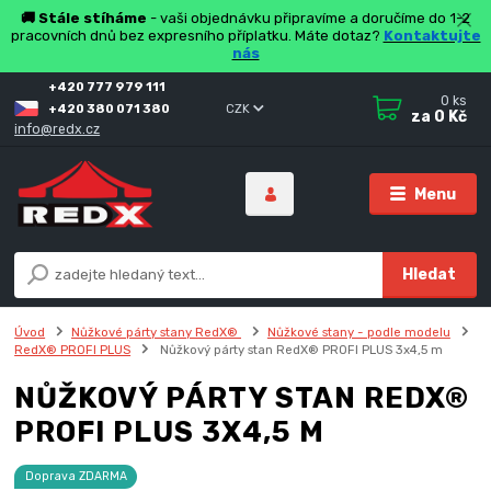
🚚 Stále stíháme
- vaši objednávku připravíme a doručíme do 1-2
pracovních dnů bez expresního příplatku. Máte dotaz?
Kontaktujte
nás
+420 777 979 111
0
ks
+420 380 071 380
CZK
za
0 Kč
info@redx.cz
Menu
Hledat
Úvod
Nůžkové párty stany RedX®
Nůžkové stany - podle modelu
RedX® PROFI PLUS
Nůžkový párty stan RedX® PROFI PLUS 3x4,5 m
NŮŽKOVÝ PÁRTY STAN REDX®
PROFI PLUS 3X4,5 M
Doprava ZDARMA