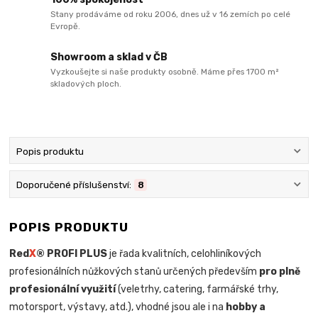
Stany prodáváme od roku 2006, dnes už v 16 zemích po celé
Evropě.
Showroom a sklad v ČB
Vyzkoušejte si naše produkty osobně. Máme přes 1700 m²
skladových ploch.
Popis produktu
Doporučené příslušenství:
8
POPIS PRODUKTU
Red
X
® PROFI PLUS
je řada kvalitních, celohliníkových
profesionálních nůžkových stanů určených především
pro plně
profesionální využití
(veletrhy, catering, farmářské trhy,
motorsport, výstavy, atd.), vhodné jsou ale i na
hobby a