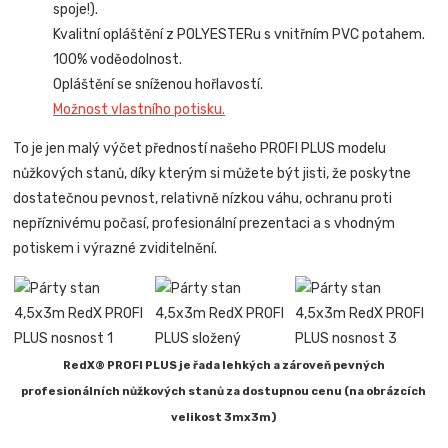
spoje!).
Kvalitní opláštění z POLYESTERu s vnitřním PVC potahem.
100% voděodolnost.
Opláštění se sníženou hořlavostí.
Možnost vlastního potisku.
To je jen malý výčet předností našeho PROFI PLUS modelu
nůžkových stanů, díky kterým si můžete být jisti, že poskytne
dostatečnou pevnost, relativně nízkou váhu, ochranu proti
nepříznivému počasí, profesionální prezentaci a s vhodným
potiskem i výrazné zviditelnění.
RedX® PROFI PLUS je řada lehkých a zároveň pevných
profesionálních nůžkových stanů za dostupnou cenu (na obrázcích
velikost 3mx3m)