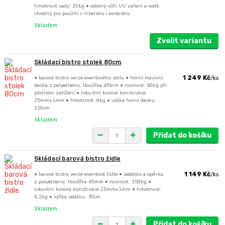
hmotnost sady: 29kg • odolný vůči UV záření a vodě,
vhodný pro použití v interiéru i exteriéru
Skladem
Zvolit variantu
Skládací bistro stolek 80cm
• barová bistro verze eventového stolu • horní masivní
1 249 Kč
/
ks
deska z polyetilenu, tloušťka 45mm • nosnost: 50kg při
plošném zatížení • robustní kovová konstrukce
25mmx1mm • hmotnost: 8kg • výška horní desky:
110cm
Skladem
Přidat do košíku
Skládací barová bistro židle
• barová bistro verze eventové židle • sedátko a opěrka
1 149 Kč
/
ks
z polyetilenu, tloušťka 45mm • nosnost: 150kg •
robustní kovová konstrukce 25mmx1mm • hmotnost:
6,2kg • výška sedáku: 70cm
Skladem
Přidat do košíku