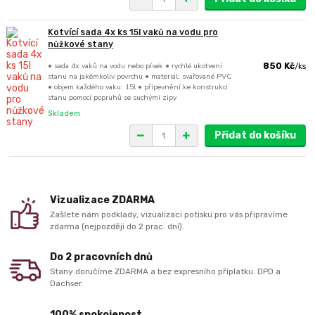
Kotvící sada 4x ks 15l vaků na vodu pro
nůžkové stany
• sada 4x vaků na vodu nebo písek • rychlé ukotvení
850 Kč
/
ks
stanu na jakémkoliv povrchu • materiál: svařované PVC
• objem každého vaku: 15l • připevnění ke konstrukci
stanu pomocí popruhů se suchými zipy
Skladem
Přidat do košíku
Vizualizace ZDARMA
Zašlete nám podklady, vizualizaci potisku pro vás připravíme
zdarma (nejpozději do 2 prac. dní).
Do 2 pracovních dnů
Stany doručíme ZDARMA a bez expresního příplatku. DPD a
Dachser.
100% spokojenost