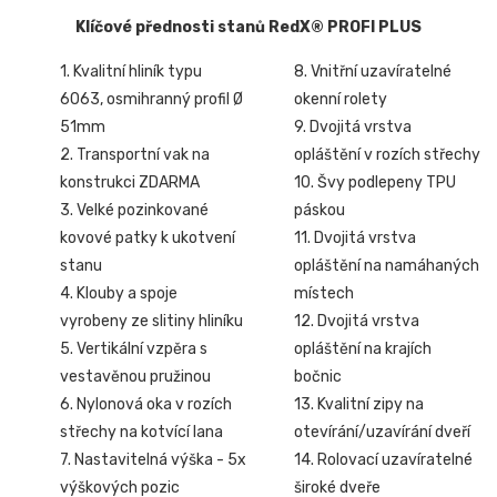
Klíčové přednosti stanů RedX® PROFI PLUS
1. Kvalitní hliník typu
8. Vnitřní uzavíratelné
6063, osmihranný profil Ø
okenní rolety
51mm
9. Dvojitá vrstva
2. Transportní vak na
opláštění v rozích střechy
konstrukci ZDARMA
10. Švy podlepeny TPU
3. Velké pozinkované
páskou
kovové patky k ukotvení
11. Dvojitá vrstva
stanu
opláštění na namáhaných
4. Klouby a spoje
místech
vyrobeny ze slitiny hliníku
12. Dvojitá vrstva
5. Vertikální vzpěra s
opláštění na krajích
vestavěnou pružinou
bočnic
6. Nylonová oka v rozích
13. Kvalitní zipy na
střechy na kotvící lana
otevírání/uzavírání dveří
7. Nastavitelná výška - 5x
14. Rolovací uzavíratelné
výškových pozic
široké dveře