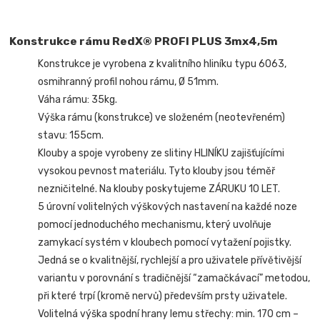
Konstrukce rámu RedX® PROFI PLUS 3mx4,5m
Konstrukce je vyrobena z kvalitního hliníku typu 6063,
osmihranný profil nohou rámu, Ø 51mm.
Váha rámu: 35kg.
Výška rámu (konstrukce) ve složeném (neotevřeném)
stavu: 155cm.
Klouby a spoje vyrobeny ze slitiny HLINÍKU zajišťujícími
vysokou pevnost materiálu. Tyto klouby jsou téměř
nezničitelné. Na klouby poskytujeme ZÁRUKU 10 LET.
5 úrovní volitelných výškových nastavení na každé noze
pomocí jednoduchého mechanismu, který uvolňuje
zamykací systém v kloubech pomocí vytažení pojistky.
Jedná se o kvalitnější, rychlejší a pro uživatele přívětivější
variantu v porovnání s tradičnější “zamačkávací” metodou,
při které trpí (kromě nervů) především prsty uživatele.
Volitelná výška spodní hrany lemu střechy: min. 170 cm –