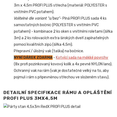
3m x 4,5m PROFI PLUS střecha (materiál: POLYESTER s
vnitřním PVC potahem).
Volitelně dle variant "s/bez"-
Plná PROFI PLUS sada 4 ks
samostatných bočnic (POLYESTER s vnitřním PVC
potahem) - kombinace 2 ks oken s vnitřními roletami (šířka
3m) a 2 ks rolovacích extra širokých dveří zapínatelných
pomocí kvalitních zipů (šířka 4,5m).
Přepravní / úložný vak (taška) na bočnice.
NYNÍ DÁREK ZDARMA
-
Kotvící sada na měkké povrchy
(8x profi pozinkovaný kovový kolík a 4x pevné NYLON lano).
Ochranný vak na rám (vak je dostatečně velký na to, aby
pojmul i rám s připevněnou střechou ve složeném stavu).
DETAILNÍ SPECIFIKACE RÁMU A OPLÁŠTĚNÍ
PROFI PLUS 3MX4,5M