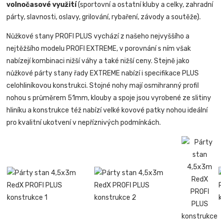
volnočasové využití
(sportovní a ostatní kluby a celky, zahradní
párty, slavnosti, oslavy, grilování, rybaření, závody a soutěže).
Nůžkové stany PROFI PLUS vychází z našeho nejvyššího a
nejtěžšího modelu PROFI EXTREME, v porovnání s ním však
nabízejí kombinaci nižší váhy a také nižší ceny. Stejně jako
nůžkové párty stany řady EXTREME nabízí i specifikace PLUS
celohliníkovou konstrukci. Stojné nohy mají osmihranný profil
nohou s průměrem 51mm, klouby a spoje jsou vyrobené ze slitiny
hliníku a konstrukce též nabízí velké kovové patky nohou ideální
pro kvalitní ukotvení v nepříznivých podmínkách.