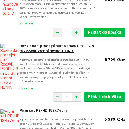
nůžkových stanů • nízká spotřeba energie, výkon 3x
10W • nastavitelný úhel sklonu jednotlivých lamp • IP
ochrana: IP66 • jednoduché uchycení na vertikální
vzpěru střechy stanu
Skladem
Přidat do košíku
Rozkládací prodejní pult RedX® PROFI 2,8
m x 53cm, vrchní deska: HLINÍK
• pevný a stabilní prodejní/prezentační pult • PROFI
8 799 Kč
/
ks
konstrukce, 6063 hliník a nylonové klouby • vrchní
deska o rozměrech 53cmx280cm tvořena hliníkovými
segmenty • nosnost: 120kg při plošném zatížení •
včetně kovových spojek pro uchycení ke konstrukci
nůžkového stanu
Skladem
Přidat do košíku
Pivní set PE-HD 183x76cm
• praktická verze pivního setu ve verzi z polyetilenu •
3 599 Kč
/
ks
obsahuje 1x stůl 183cmx76cm a 2x lavice 183cmx28cm
• robustní kovová konstrukce 25mm (19mm)x1mm •