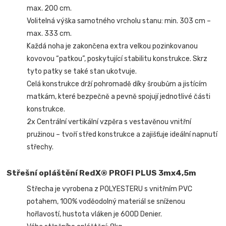
max. 200 cm.
Volitelná výška samotného vrcholu stanu: min. 303 cm –
max. 333 cm.
Každá noha je zakončena extra velkou pozinkovanou
kovovou “patkou”, poskytující stabilitu konstrukce. Skrz
tyto patky se také stan ukotvuje.
Celá konstrukce drží pohromadě díky šroubům a jistícím
matkám, které bezpečně a pevně spojují jednotlivé části
konstrukce.
2x Centrální vertikální vzpěra s vestavěnou vnitřní
pružinou – tvoří střed konstrukce a zajišťuje ideální napnutí
střechy.
Střešní opláštění RedX® PROFI PLUS 3mx4,5m
Střecha je vyrobena z POLYESTERU s vnitřním PVC
potahem, 100% voděodolný materiál se sníženou
hořlavostí, hustota vláken je 600D Denier.