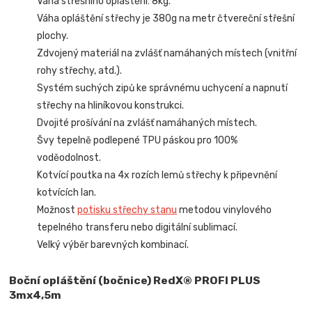
Váha střešního opláštění: 8kg.
Váha opláštění střechy je 380g na metr čtvereční střešní
plochy.
Zdvojený materiál na zvlášť namáhaných místech (vnitřní
rohy střechy, atd.).
Systém suchých zipů ke správnému uchycení a napnutí
střechy na hliníkovou konstrukci.
Dvojité prošívání na zvlášť namáhaných místech.
Švy tepelně podlepené TPU páskou pro 100%
voděodolnost.
Kotvící poutka na 4x rozích lemů střechy k připevnění
kotvících lan.
Možnost
potisku střechy stanu
metodou vinylového
tepelného transferu nebo digitální sublimací.
Velký výběr barevných kombinací.
Boční opláštění (bočnice) RedX® PROFI PLUS
3mx4,5m