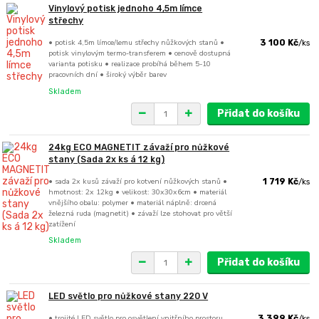
Vinylový potisk jednoho 4,5m límce
střechy
• potisk 4,5m límce/lemu střechy nůžkových stanů •
3 100 Kč
/
ks
potisk vinylovým termo-transferem • cenově dostupná
varianta potisku • realizace probíhá během 5-10
pracovních dní • široký výběr barev
Skladem
Přidat do košíku
24kg ECO MAGNETIT závaží pro nůžkové
stany (Sada 2x ks á 12 kg)
• sada 2x kusů závaží pro kotvení nůžkových stanů •
1 719 Kč
/
ks
hmotnost: 2x 12kg • velikost: 30x30x6cm • materiál
vnějšího obalu: polymer • materiál náplně: drcená
železná ruda (magnetit) • závaží lze stohovat pro větší
zatížení
Skladem
Přidat do košíku
LED světlo pro nůžkové stany 220 V
• trojité LED světlo pro osvětlení vnitřního prostoru
3 399 Kč
/
ks