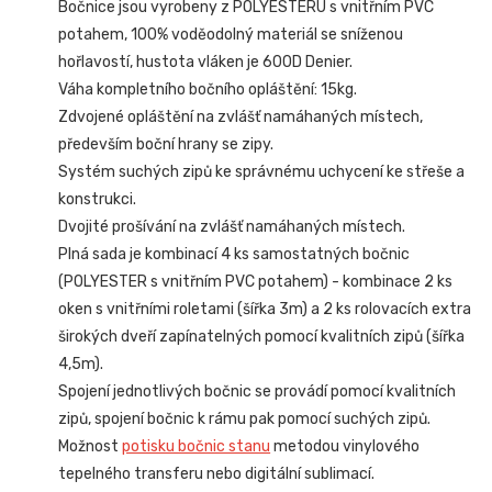
Bočnice jsou vyrobeny z POLYESTERU s vnitřním PVC
potahem, 100% voděodolný materiál se sníženou
hořlavostí, hustota vláken je 600D Denier.
Váha kompletního bočního opláštění: 15kg.
Zdvojené opláštění na zvlášť namáhaných místech,
především boční hrany se zipy.
Systém suchých zipů ke správnému uchycení ke střeše a
konstrukci.
Dvojité prošívání na zvlášť namáhaných místech.
Plná sada je kombinací 4 ks samostatných bočnic
(POLYESTER s vnitřním PVC potahem) - kombinace 2 ks
oken s vnitřními roletami (šířka 3m) a 2 ks rolovacích extra
širokých dveří zapínatelných pomocí kvalitních zipů (šířka
4,5m).
Spojení jednotlivých bočnic se provádí pomocí kvalitních
zipů, spojení bočnic k rámu pak pomocí suchých zipů.
Možnost
potisku bočnic stanu
metodou vinylového
tepelného transferu nebo digitální sublimací.