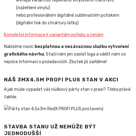
levnější variantou tepelného vinylového transferu
(nažehlení vinylu)
nebo profesionálním digitálně sublimačním potiskem
(digitální tisk do struktury látky)
Kompletní informace k variantám potisku a cenám
Nabízíme navíc
bezplatnou a nezávaznou službu vytvoření
grafického návrhu
. Stačí nám jen zaslat loga a sdělit nám co
nejvíce informací o požadavcích. Zbytek již zařídíme!
NÁŠ 3MX4,5M PROFI PLUS STAN V AKCI
A jak může vypadat váš nůžkový párty stan v praxi? Třeba právě
takhle.
STAVBA STANU UŽ NEMŮŽE BÝT
JEDNODUŠŠÍ