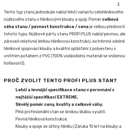
Tento typ stanů jednoduše nabízí lehčí variantu celohliníkového
nůžkového stanu s hliníkovými klouby a spoji. Poměr
celková
váha stanu / pevnost konstrukce / cena
je velkou předností
tohoto typu. Nůžkové párty stany PROFI PLUS nabízí pevnou, ale
zároveň relativně lehkou hliníkovou konstrukci, extrémně odolné
hliníkové spojovací klouby a kvalitní opláštění z polyesteru s
vnitřním potahem z PVC (100% voděodolný materiál se sníženou
hořlavostí).
PROČ ZVOLIT TENTO PROFI PLUS STAN?
Lehčí a levnější specifikace stanu v porovnání s
nejtěžší specifikací EXTREME.
Skvělý poměr ceny, kvality a celkové váhy.
Plně profesionální stan se širokou škálou využití.
Pevná hliníková konstrukce.
Klouby a spoje ze slitiny hliníku (Záruka 10 let na klouby a