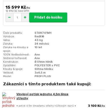
15 599 Kč
/
ks
12 892 Kč
bez DPH
Přidat do košíku
Číslo produktu:
STAN741WH
Výrobce:
RedX®
Váha:
43 kg
Záruka:
24 měsíců
Záruka na klouby a
10 let
spoje:
100% Voděodolnost:
Ano
Snížená hořlavost:
Ano
Konstrukce:
Ø 51mm hliník
Opláštění:
POLYESTER s PVC
Klouby & spoje:
Slitina hliníku
Velikost:
3x4,5 m
Model:
PROFI PLUS
Zákazníci s tímto produktem také kupují:
Vinylový potisk jednoho 4,5m límce
střechy
• potisk 4,5m límce/lemu střechy nůžkových stanů •
3 100 Kč
/
ks