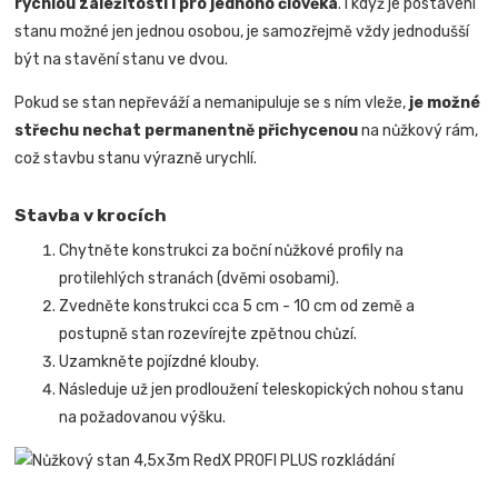
rychlou záležitostí i pro jednoho člověka
.
I když je postavení
stanu možné jen jednou osobou, je samozřejmě vždy jednodušší
být na stavění stanu ve dvou.
Pokud se stan nepřeváží a nemanipuluje se s ním vleže,
je možné
střechu nechat permanentně přichycenou
na nůžkový rám,
což stavbu stanu výrazně urychlí.
Stavba v krocích
Chytněte konstrukci za boční nůžkové profily na
protilehlých stranách (dvěmi osobami).
Zvedněte konstrukci cca 5 cm - 10 cm od země a
postupně stan rozevírejte zpětnou chůzí.
Uzamkněte pojízdné klouby.
Následuje už jen prodloužení teleskopických nohou stanu
na požadovanou výšku.