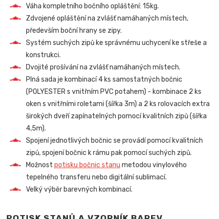
Váha kompletního bočního opláštění: 15kg.
Zdvojené opláštění na zvlášť namáhaných místech,
především boční hrany se zipy.
Systém suchých zipů ke správnému uchycení ke střeše a
konstrukci.
Dvojité prošívání na zvlášť namáhaných místech.
Plná sada je kombinací 4 ks samostatných bočnic
(POLYESTER s vnitřním PVC potahem) - kombinace 2 ks
oken s vnitřními roletami (šířka 3m) a 2 ks rolovacích extra
širokých dveří zapínatelných pomocí kvalitních zipů (šířka
4,5m).
Spojení jednotlivých bočnic se provádí pomocí kvalitních
zipů, spojení bočnic k rámu pak pomocí suchých zipů.
Možnost
potisku bočnic stanu
metodou vinylového
tepelného transferu nebo digitální sublimací.
Velký výběr barevných kombinací.
POTISK STANŮ A VZORNÍK BAREV