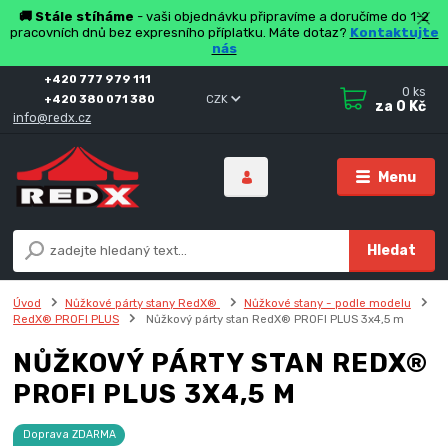
🚚 Stále stíháme
- vaši objednávku připravíme a doručíme do 1-2
pracovních dnů bez expresního příplatku. Máte dotaz?
Kontaktujte
nás
+420 777 979 111
0
ks
+420 380 071 380
CZK
za
0 Kč
info@redx.cz
Menu
Hledat
Úvod
Nůžkové párty stany RedX®
Nůžkové stany - podle modelu
RedX® PROFI PLUS
Nůžkový párty stan RedX® PROFI PLUS 3x4,5 m
NŮŽKOVÝ PÁRTY STAN REDX®
PROFI PLUS 3X4,5 M
Doprava ZDARMA