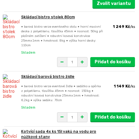
Zvolit variantu
Skládací bistro stolek 80cm
• barová bistro verze eventového stolu • horní masivní
1 249 Kč
/
ks
deska z polyetilenu, tloušťka 45mm • nosnost: 50kg při
plošném zatížení • robustní kovová konstrukce
25mmx1mm • hmotnost: 8kg • výška horní desky:
110cm
Skladem
Přidat do košíku
Skládací barová bistro židle
• barová bistro verze eventové židle • sedátko a opěrka
1 149 Kč
/
ks
z polyetilenu, tloušťka 45mm • nosnost: 150kg •
robustní kovová konstrukce 25mmx1mm • hmotnost:
6,2kg • výška sedáku: 70cm
Skladem
Přidat do košíku
Kotvící sada 4x ks 15l vaků na vodu pro
nůžkové stany