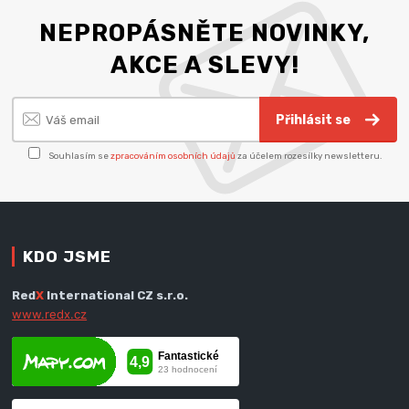
NEPROPÁSNĚTE NOVINKY,
AKCE A SLEVY!
Přihlásit se
Souhlasím se
zpracováním osobních údajů
za účelem rozesílky newsletteru.
KDO JSME
Red
X
International CZ s.r.o.
www.redx.cz