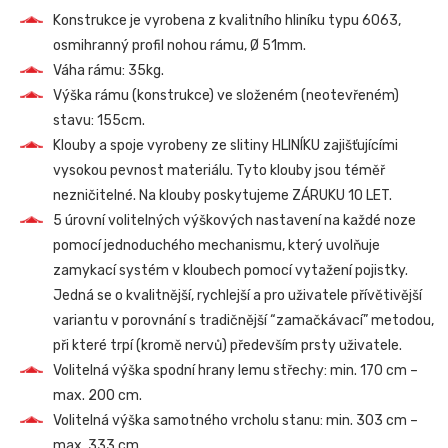
Konstrukce je vyrobena z kvalitního hliníku typu 6063,
osmihranný profil nohou rámu, Ø 51mm.
Váha rámu: 35kg.
Výška rámu (konstrukce) ve složeném (neotevřeném)
stavu: 155cm.
Klouby a spoje vyrobeny ze slitiny HLINÍKU zajišťujícími
vysokou pevnost materiálu. Tyto klouby jsou téměř
nezničitelné. Na klouby poskytujeme ZÁRUKU 10 LET.
5 úrovní volitelných výškových nastavení na každé noze
pomocí jednoduchého mechanismu, který uvolňuje
zamykací systém v kloubech pomocí vytažení pojistky.
Jedná se o kvalitnější, rychlejší a pro uživatele přívětivější
variantu v porovnání s tradičnější “zamačkávací” metodou,
při které trpí (kromě nervů) především prsty uživatele.
Volitelná výška spodní hrany lemu střechy: min. 170 cm –
max. 200 cm.
Volitelná výška samotného vrcholu stanu: min. 303 cm –
max. 333 cm.