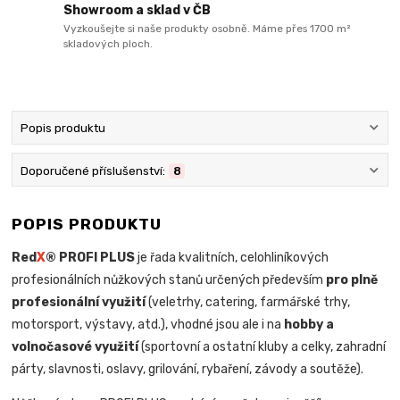
Showroom a sklad v ČB
Vyzkoušejte si naše produkty osobně. Máme přes 1700 m²
skladových ploch.
Popis produktu
Doporučené příslušenství:
8
POPIS PRODUKTU
Red
X
® PROFI PLUS
je řada kvalitních, celohliníkových
profesionálních nůžkových stanů určených především
pro plně
profesionální využití
(veletrhy, catering, farmářské trhy,
motorsport, výstavy, atd.), vhodné jsou ale i na
hobby a
volnočasové využití
(sportovní a ostatní kluby a celky, zahradní
párty, slavnosti, oslavy, grilování, rybaření, závody a soutěže).