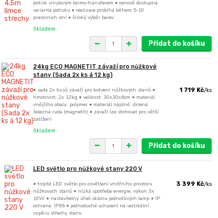
potisk vinylovým termo-transferem • cenově dostupná
varianta potisku • realizace probíhá během 5-10
pracovních dní • široký výběr barev
Skladem
Přidat do košíku
24kg ECO MAGNETIT závaží pro nůžkové
stany (Sada 2x ks á 12 kg)
• sada 2x kusů závaží pro kotvení nůžkových stanů •
1 719 Kč
/
ks
hmotnost: 2x 12kg • velikost: 30x30x6cm • materiál
vnějšího obalu: polymer • materiál náplně: drcená
železná ruda (magnetit) • závaží lze stohovat pro větší
zatížení
Skladem
Přidat do košíku
LED světlo pro nůžkové stany 220 V
• trojité LED světlo pro osvětlení vnitřního prostoru
3 399 Kč
/
ks
nůžkových stanů • nízká spotřeba energie, výkon 3x
10W • nastavitelný úhel sklonu jednotlivých lamp • IP
ochrana: IP66 • jednoduché uchycení na vertikální
vzpěru střechy stanu