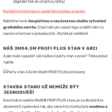
(digitální tisk do struktury látky)
Kompletní informace k variantám potisku a cenám
Nabízíme navíc
bezplatnou a nezávaznou službu vytvoření
grafického návrhu
. Stačí nám jen zaslat loga a sdělit nám co
nejvíce informací o požadavcích. Zbytek již zařídíme!
NÁŠ 3MX4,5M PROFI PLUS STAN V AKCI
A jak může vypadat váš nůžkový párty stan v praxi? Třeba právě
takhle.
STAVBA STANU UŽ NEMŮŽE BÝT
JEDNODUŠŠÍ
Konstrukce našeho RedX® PROFI PLUS stanu je za dlouhá léta
zkušeností vypilována tak, aby samotná stavba byla
snadnou a