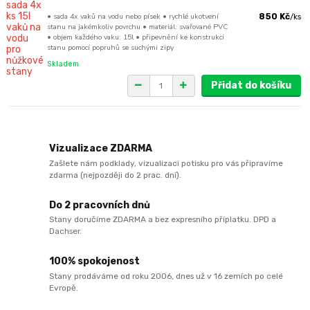
• sada 4x vaků na vodu nebo písek • rychlé ukotvení
850 Kč
/
ks
stanu na jakémkoliv povrchu • materiál: svařované PVC
• objem každého vaku: 15l • připevnění ke konstrukci
stanu pomocí popruhů se suchými zipy
Skladem
Přidat do košíku
Vizualizace ZDARMA
Zašlete nám podklady, vizualizaci potisku pro vás připravíme
zdarma (nejpozději do 2 prac. dní).
Do 2 pracovních dnů
Stany doručíme ZDARMA a bez expresního příplatku. DPD a
Dachser.
100% spokojenost
Stany prodáváme od roku 2006, dnes už v 16 zemích po celé
Evropě.