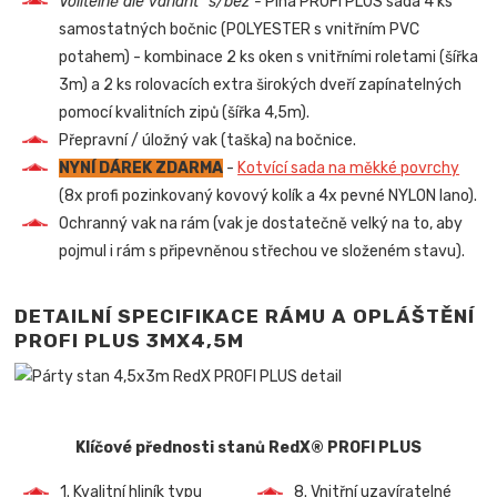
Volitelně dle variant "s/bez"-
Plná PROFI PLUS sada 4 ks
samostatných bočnic (POLYESTER s vnitřním PVC
potahem) - kombinace 2 ks oken s vnitřními roletami (šířka
3m) a 2 ks rolovacích extra širokých dveří zapínatelných
pomocí kvalitních zipů (šířka 4,5m).
Přepravní / úložný vak (taška) na bočnice.
NYNÍ DÁREK ZDARMA
-
Kotvící sada na měkké povrchy
(8x profi pozinkovaný kovový kolík a 4x pevné NYLON lano).
Ochranný vak na rám (vak je dostatečně velký na to, aby
pojmul i rám s připevněnou střechou ve složeném stavu).
DETAILNÍ SPECIFIKACE RÁMU A OPLÁŠTĚNÍ
PROFI PLUS 3MX4,5M
Klíčové přednosti stanů RedX® PROFI PLUS
1. Kvalitní hliník typu
8. Vnitřní uzavíratelné