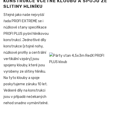
KONSTRUKCE VČETNĚ KLOUBŮ A SPOJŮ ZE
SLITINY HLINÍKU
Stejně jako naše nejvyšší
řada PROFI EXTREME se i
nůžkové stany specifikace
PROFI PLUS pyšní hliníkovou
konstrukcí. Jednotlivé díly
konstrukce (stojné nohy,
nůžkové profily a centrální
vertikální vzpěry) jsou
spojeny klouby, které jsou
vyrobeny ze slitiny hliníku.
Na tyto klouby a spoje
poskytujeme záruku 10 let.
Veškeré díly na konstrukci
jsou v případě nečekaných
nehod snadno vyměnitelné.