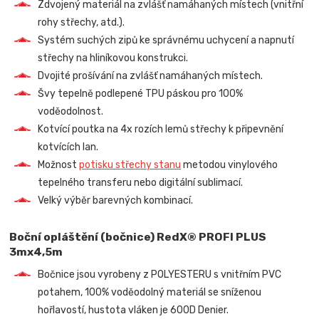
Zdvojený materiál na zvlášť namáhaných místech (vnitřní
rohy střechy, atd.).
Systém suchých zipů ke správnému uchycení a napnutí
střechy na hliníkovou konstrukci.
Dvojité prošívání na zvlášť namáhaných místech.
Švy tepelně podlepené TPU páskou pro 100%
voděodolnost.
Kotvící poutka na 4x rozích lemů střechy k připevnění
kotvících lan.
Možnost
potisku střechy stanu
metodou vinylového
tepelného transferu nebo digitální sublimací.
Velký výběr barevných kombinací.
Boční opláštění (bočnice) RedX® PROFI PLUS
3mx4,5m
Bočnice jsou vyrobeny z POLYESTERU s vnitřním PVC
potahem, 100% voděodolný materiál se sníženou
hořlavostí, hustota vláken je 600D Denier.