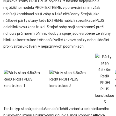
Nůžkové stany PROFI PLUS vychází z našeho nejvyššího a
nejtěžšího modelu PROFI EXTREME, v porovnání s ním však
nabízejí kombinaci nižší váhy a také nižší ceny. Stejně jako
nůžkové párty stany řady EXTREME nabízí i specifikace PLUS
celohliníkovou konstrukci. Stojné nohy mají osmihranný profil
nohou s průměrem 51mm, klouby a spoje jsou vyrobené ze slitiny
hliníku a konstrukce též nabízí velké kovové patky nohou ideální
pro kvalitní ukotvení v nepříznivých podmínkách.
Tento typ stanů jednoduše nabízí lehčí variantu celohliníkového
nůžkového stanu s hliníkovými klouby a spoji. Poměr
celková