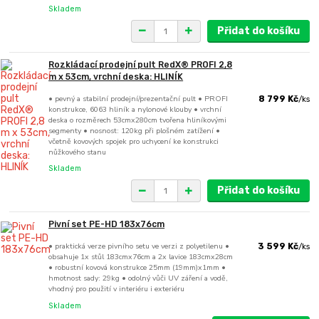
Skladem
Přidat do košíku
Rozkládací prodejní pult RedX® PROFI 2,8
m x 53cm, vrchní deska: HLINÍK
• pevný a stabilní prodejní/prezentační pult • PROFI
8 799 Kč
/
ks
konstrukce, 6063 hliník a nylonové klouby • vrchní
deska o rozměrech 53cmx280cm tvořena hliníkovými
segmenty • nosnost: 120kg při plošném zatížení •
včetně kovových spojek pro uchycení ke konstrukci
nůžkového stanu
Skladem
Přidat do košíku
Pivní set PE-HD 183x76cm
• praktická verze pivního setu ve verzi z polyetilenu •
3 599 Kč
/
ks
obsahuje 1x stůl 183cmx76cm a 2x lavice 183cmx28cm
• robustní kovová konstrukce 25mm (19mm)x1mm •
hmotnost sady: 29kg • odolný vůči UV záření a vodě,
vhodný pro použití v interiéru i exteriéru
Skladem