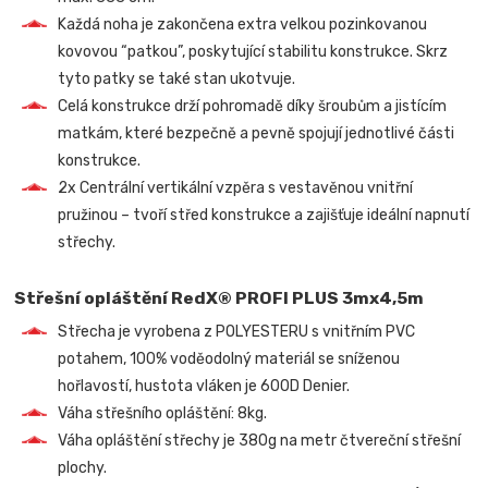
Každá noha je zakončena extra velkou pozinkovanou
kovovou “patkou”, poskytující stabilitu konstrukce. Skrz
tyto patky se také stan ukotvuje.
Celá konstrukce drží pohromadě díky šroubům a jistícím
matkám, které bezpečně a pevně spojují jednotlivé části
konstrukce.
2x Centrální vertikální vzpěra s vestavěnou vnitřní
pružinou – tvoří střed konstrukce a zajišťuje ideální napnutí
střechy.
Střešní opláštění RedX® PROFI PLUS 3mx4,5m
Střecha je vyrobena z POLYESTERU s vnitřním PVC
potahem, 100% voděodolný materiál se sníženou
hořlavostí, hustota vláken je 600D Denier.
Váha střešního opláštění: 8kg.
Váha opláštění střechy je 380g na metr čtvereční střešní
plochy.