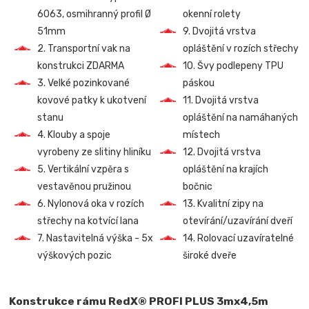
6063, osmihranný profil Ø
okenní rolety
51mm
9. Dvojitá vrstva
2. Transportní vak na
opláštění v rozích střechy
konstrukci ZDARMA
10. Švy podlepeny TPU
3. Velké pozinkované
páskou
kovové patky k ukotvení
11. Dvojitá vrstva
stanu
opláštění na namáhaných
4. Klouby a spoje
místech
vyrobeny ze slitiny hliníku
12. Dvojitá vrstva
5. Vertikální vzpěra s
opláštění na krajích
vestavěnou pružinou
bočnic
6. Nylonová oka v rozích
13. Kvalitní zipy na
střechy na kotvící lana
otevírání/uzavírání dveří
7. Nastavitelná výška - 5x
14. Rolovací uzavíratelné
výškových pozic
široké dveře
Konstrukce rámu RedX® PROFI PLUS 3mx4,5m