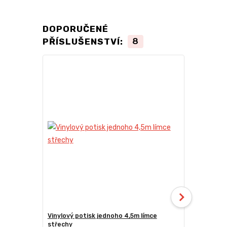
DOPORUČENÉ
PŘÍSLUŠENSTVÍ:
8
Vinylový potisk jednoho 4,5m límce
24kg ECO M
střechy
stany (Sada