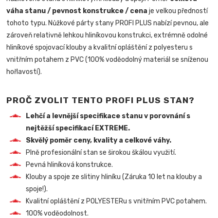
váha stanu / pevnost konstrukce / cena
je velkou předností
tohoto typu. Nůžkové párty stany PROFI PLUS nabízí pevnou, ale
zároveň relativně lehkou hliníkovou konstrukci, extrémně odolné
hliníkové spojovací klouby a kvalitní opláštění z polyesteru s
vnitřním potahem z PVC (100% voděodolný materiál se sníženou
hořlavostí).
PROČ ZVOLIT TENTO PROFI PLUS STAN?
Lehčí a levnější specifikace stanu v porovnání s
nejtěžší specifikací EXTREME.
Skvělý poměr ceny, kvality a celkové váhy.
Plně profesionální stan se širokou škálou využití.
Pevná hliníková konstrukce.
Klouby a spoje ze slitiny hliníku (Záruka 10 let na klouby a
spoje!).
Kvalitní opláštění z POLYESTERu s vnitřním PVC potahem.
100% voděodolnost.