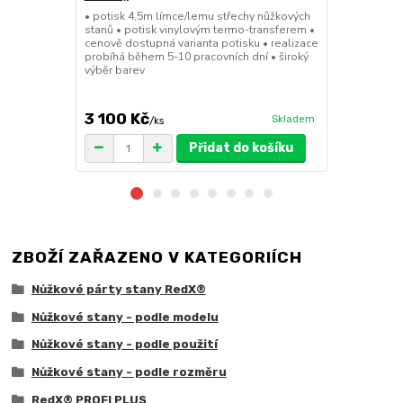
• potisk 4,5m límce/lemu střechy nůžkových
• sada 2x ku
stanů • potisk vinylovým termo-transferem •
stanů • hmotn
cenově dostupná varianta potisku • realizace
30x30x6cm • 
probíhá během 5-10 pracovních dní • široký
polymer • ma
výběr barev
ruda (magnet
větší zatížení
3 100 Kč
1 719 Kč
Skladem
/
ks
/
Přidat do košíku
ZBOŽÍ ZAŘAZENO V KATEGORIÍCH
Nůžkové párty stany RedX®
Nůžkové stany - podle modelu
Nůžkové stany - podle použití
Nůžkové stany - podle rozměru
RedX® PROFI PLUS