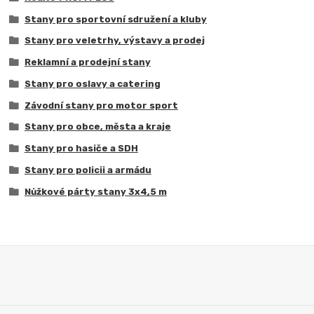
Stany pro sportovní sdružení a kluby
Stany pro veletrhy, výstavy a prodej
Reklamní a prodejní stany
Stany pro oslavy a catering
Závodní stany pro motor sport
Stany pro obce, města a kraje
Stany pro hasiče a SDH
Stany pro policii a armádu
Nůžkové párty stany 3x4,5 m