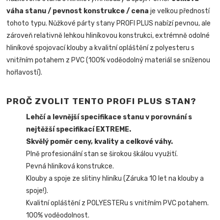
váha stanu / pevnost konstrukce / cena
je velkou předností
tohoto typu. Nůžkové párty stany PROFI PLUS nabízí pevnou, ale
zároveň relativně lehkou hliníkovou konstrukci, extrémně odolné
hliníkové spojovací klouby a kvalitní opláštění z polyesteru s
vnitřním potahem z PVC (100% voděodolný materiál se sníženou
hořlavostí).
PROČ ZVOLIT TENTO PROFI PLUS STAN?
Lehčí a levnější specifikace stanu v porovnání s
nejtěžší specifikací EXTREME.
Skvělý poměr ceny, kvality a celkové váhy.
Plně profesionální stan se širokou škálou využití.
Pevná hliníková konstrukce.
Klouby a spoje ze slitiny hliníku (Záruka 10 let na klouby a
spoje!).
Kvalitní opláštění z POLYESTERu s vnitřním PVC potahem.
100% voděodolnost.