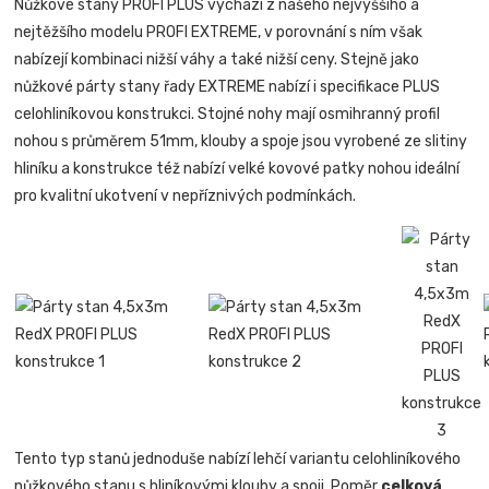
Nůžkové stany PROFI PLUS vychází z našeho nejvyššího a
nejtěžšího modelu PROFI EXTREME, v porovnání s ním však
nabízejí kombinaci nižší váhy a také nižší ceny. Stejně jako
nůžkové párty stany řady EXTREME nabízí i specifikace PLUS
celohliníkovou konstrukci. Stojné nohy mají osmihranný profil
nohou s průměrem 51mm, klouby a spoje jsou vyrobené ze slitiny
hliníku a konstrukce též nabízí velké kovové patky nohou ideální
pro kvalitní ukotvení v nepříznivých podmínkách.
Tento typ stanů jednoduše nabízí lehčí variantu celohliníkového
nůžkového stanu s hliníkovými klouby a spoji. Poměr
celková