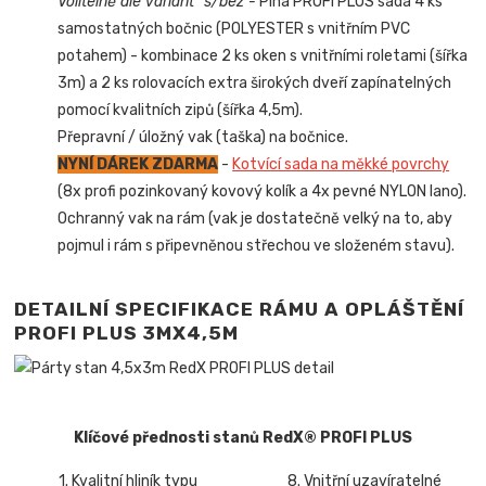
Volitelně dle variant "s/bez"-
Plná PROFI PLUS sada 4 ks
samostatných bočnic (POLYESTER s vnitřním PVC
potahem) - kombinace 2 ks oken s vnitřními roletami (šířka
3m) a 2 ks rolovacích extra širokých dveří zapínatelných
pomocí kvalitních zipů (šířka 4,5m).
Přepravní / úložný vak (taška) na bočnice.
NYNÍ DÁREK ZDARMA
-
Kotvící sada na měkké povrchy
(8x profi pozinkovaný kovový kolík a 4x pevné NYLON lano).
Ochranný vak na rám (vak je dostatečně velký na to, aby
pojmul i rám s připevněnou střechou ve složeném stavu).
DETAILNÍ SPECIFIKACE RÁMU A OPLÁŠTĚNÍ
PROFI PLUS 3MX4,5M
Klíčové přednosti stanů RedX® PROFI PLUS
1. Kvalitní hliník typu
8. Vnitřní uzavíratelné