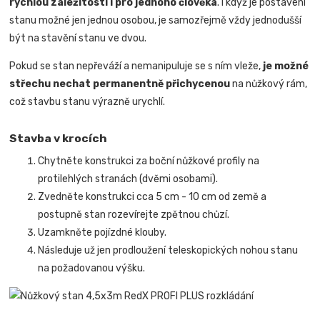
rychlou záležitostí i pro jednoho člověka
.
I když je postavení
stanu možné jen jednou osobou, je samozřejmě vždy jednodušší
být na stavění stanu ve dvou.
Pokud se stan nepřeváží a nemanipuluje se s ním vleže,
je možné
střechu nechat permanentně přichycenou
na nůžkový rám,
což stavbu stanu výrazně urychlí.
Stavba v krocích
Chytněte konstrukci za boční nůžkové profily na
protilehlých stranách (dvěmi osobami).
Zvedněte konstrukci cca 5 cm - 10 cm od země a
postupně stan rozevírejte zpětnou chůzí.
Uzamkněte pojízdné klouby.
Následuje už jen prodloužení teleskopických nohou stanu
na požadovanou výšku.