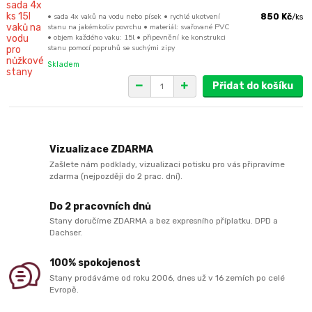
• sada 4x vaků na vodu nebo písek • rychlé ukotvení
850 Kč
/
ks
stanu na jakémkoliv povrchu • materiál: svařované PVC
• objem každého vaku: 15l • připevnění ke konstrukci
stanu pomocí popruhů se suchými zipy
Skladem
Přidat do košíku
Vizualizace ZDARMA
Zašlete nám podklady, vizualizaci potisku pro vás připravíme
zdarma (nejpozději do 2 prac. dní).
Do 2 pracovních dnů
Stany doručíme ZDARMA a bez expresního příplatku. DPD a
Dachser.
100% spokojenost
Stany prodáváme od roku 2006, dnes už v 16 zemích po celé
Evropě.