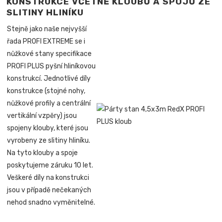
KONSTRUKCE VČETNĚ KLOUBŮ A SPOJŮ ZE
SLITINY HLINÍKU
Stejně jako naše nejvyšší
řada PROFI EXTREME se i
nůžkové stany specifikace
PROFI PLUS pyšní hliníkovou
konstrukcí. Jednotlivé díly
konstrukce (stojné nohy,
nůžkové profily a centrální
vertikální vzpěry) jsou
spojeny klouby, které jsou
vyrobeny ze slitiny hliníku.
Na tyto klouby a spoje
poskytujeme záruku 10 let.
Veškeré díly na konstrukci
jsou v případě nečekaných
nehod snadno vyměnitelné.