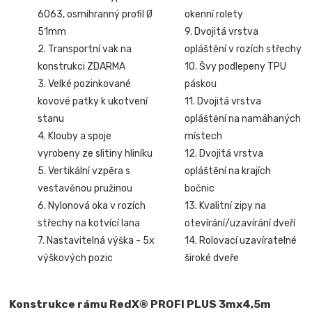
6063, osmihranný profil Ø
okenní rolety
51mm
9. Dvojitá vrstva
2. Transportní vak na
opláštění v rozích střechy
konstrukci ZDARMA
10. Švy podlepeny TPU
3. Velké pozinkované
páskou
kovové patky k ukotvení
11. Dvojitá vrstva
stanu
opláštění na namáhaných
4. Klouby a spoje
místech
vyrobeny ze slitiny hliníku
12. Dvojitá vrstva
5. Vertikální vzpěra s
opláštění na krajích
vestavěnou pružinou
bočnic
6. Nylonová oka v rozích
13. Kvalitní zipy na
střechy na kotvící lana
otevírání/uzavírání dveří
7. Nastavitelná výška - 5x
14. Rolovací uzavíratelné
výškových pozic
široké dveře
Konstrukce rámu RedX® PROFI PLUS 3mx4,5m