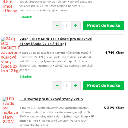
potisk vinylovým termo-transferem • cenově dostupná
varianta potisku • realizace probíhá během 5-10
pracovních dní • široký výběr barev
Skladem
Přidat do košíku
24kg ECO MAGNETIT závaží pro nůžkové
stany (Sada 2x ks á 12 kg)
• sada 2x kusů závaží pro kotvení nůžkových stanů •
1 719 Kč
/
ks
hmotnost: 2x 12kg • velikost: 30x30x6cm • materiál
vnějšího obalu: polymer • materiál náplně: drcená
železná ruda (magnetit) • závaží lze stohovat pro větší
zatížení
Skladem
Přidat do košíku
LED světlo pro nůžkové stany 220 V
• trojité LED světlo pro osvětlení vnitřního prostoru
3 399 Kč
/
ks
nůžkových stanů • nízká spotřeba energie, výkon 3x
10W • nastavitelný úhel sklonu jednotlivých lamp • IP
ochrana: IP66 • jednoduché uchycení na vertikální
vzpěru střechy stanu