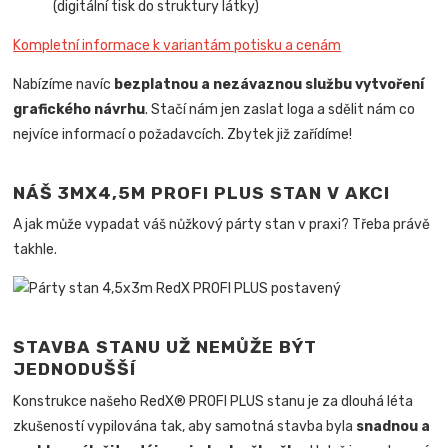
(digitální tisk do struktury látky)
Kompletní informace k variantám potisku a cenám
Nabízíme navíc
bezplatnou a nezávaznou službu vytvoření
grafického návrhu
. Stačí nám jen zaslat loga a sdělit nám co
nejvíce informací o požadavcích. Zbytek již zařídíme!
NÁŠ 3MX4,5M PROFI PLUS STAN V AKCI
A jak může vypadat váš nůžkový párty stan v praxi? Třeba právě
takhle.
STAVBA STANU UŽ NEMŮŽE BÝT
JEDNODUŠŠÍ
Konstrukce našeho RedX® PROFI PLUS stanu je za dlouhá léta
zkušeností vypilována tak, aby samotná stavba byla
snadnou a