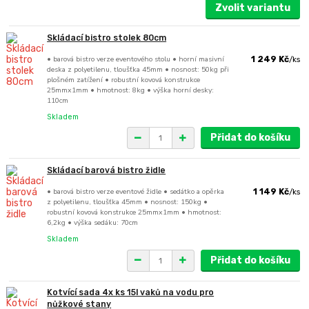
Zvolit variantu
Skládací bistro stolek 80cm
• barová bistro verze eventového stolu • horní masivní
1 249 Kč
/
ks
deska z polyetilenu, tloušťka 45mm • nosnost: 50kg při
plošném zatížení • robustní kovová konstrukce
25mmx1mm • hmotnost: 8kg • výška horní desky:
110cm
Skladem
Přidat do košíku
Skládací barová bistro židle
• barová bistro verze eventové židle • sedátko a opěrka
1 149 Kč
/
ks
z polyetilenu, tloušťka 45mm • nosnost: 150kg •
robustní kovová konstrukce 25mmx1mm • hmotnost:
6,2kg • výška sedáku: 70cm
Skladem
Přidat do košíku
Kotvící sada 4x ks 15l vaků na vodu pro
nůžkové stany