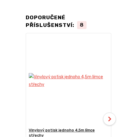
DOPORUČENÉ
PŘÍSLUŠENSTVÍ:
8
Vinylový potisk jednoho 4,5m límce
24kg ECO M
střechy
stany (Sada