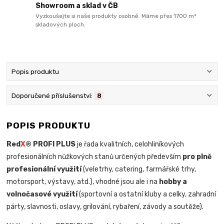
Showroom a sklad v ČB
Vyzkoušejte si naše produkty osobně. Máme přes 1700 m²
skladových ploch.
Popis produktu
Doporučené příslušenství:
8
POPIS PRODUKTU
Red
X
® PROFI PLUS
je řada kvalitních, celohliníkových
profesionálních nůžkových stanů určených především
pro plně
profesionální využití
(veletrhy, catering, farmářské trhy,
motorsport, výstavy, atd.), vhodné jsou ale i na
hobby a
volnočasové využití
(sportovní a ostatní kluby a celky, zahradní
párty, slavnosti, oslavy, grilování, rybaření, závody a soutěže).