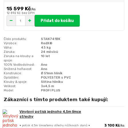
15 599 Kč
/
ks
12 892 Kč
bez DPH
Přidat do košíku
Číslo produktu:
STAN741BK
Výrobce:
RedX®
Váha:
43 kg
Záruka:
24 měsíců
Záruka na klouby a
10 let
spoje:
100% Voděodolnost:
Ano
Snížená hořlavost:
Ano
Konstrukce:
Ø 51mm hliník
Opláštění:
POLYESTER s PVC
Klouby & spoje:
Slitina hliníku
Velikost:
3x4,5 m
Model:
PROFI PLUS
Zákazníci s tímto produktem také kupují:
Vinylový potisk jednoho 4,5m límce
střechy
• potisk 4,5m límce/lemu střechy nůžkových stanů •
3 100 Kč
/
ks