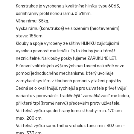
Konstrukce je vyrobena z kvalitního hliníku typu 6063,
osmihranný profil nohou rámu, Ø 51mm.
Váha rámu: 35kg.
Výška rámu (konstrukce) ve složeném (neotevřeném)
stavu: 155cm.
Klouby a spoje vyrobeny ze slitiny HLINÍKU zajišťujícími
vysokou pevnost materiálu. Tyto klouby jsou téměř
nezničitelné. Na klouby poskytujeme ZÁRUKU 10 LET.
5 úrovní volitelných výškových nastavení na každé noze
pomocí jednoduchého mechanismu, který uvolňuje
zamykací systém v kloubech pomocí vytažení pojistky.
Jedná se o kvalitnější, rychlejší a pro uživatele přívětivější
variantu v porovnání s tradičnější “zamačkávací” metodou,
při které trpí (kromě nervů) především prsty uživatele.
Volitelná výška spodní hrany lemu střechy: min. 170 cm –
max. 200 cm.
Volitelná výška samotného vrcholu stanu: min. 303 cm –
max. 333 cm.