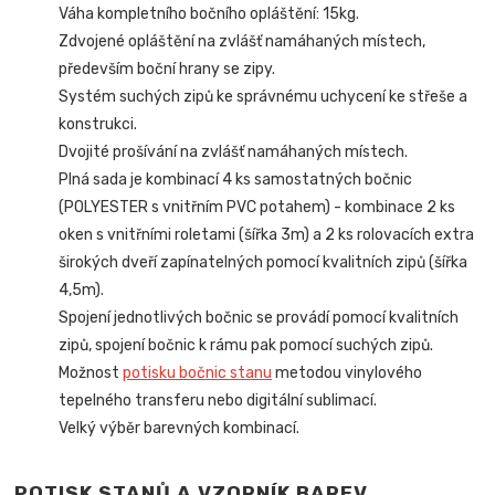
Váha kompletního bočního opláštění: 15kg.
Zdvojené opláštění na zvlášť namáhaných místech,
především boční hrany se zipy.
Systém suchých zipů ke správnému uchycení ke střeše a
konstrukci.
Dvojité prošívání na zvlášť namáhaných místech.
Plná sada je kombinací 4 ks samostatných bočnic
(POLYESTER s vnitřním PVC potahem) - kombinace 2 ks
oken s vnitřními roletami (šířka 3m) a 2 ks rolovacích extra
širokých dveří zapínatelných pomocí kvalitních zipů (šířka
4,5m).
Spojení jednotlivých bočnic se provádí pomocí kvalitních
zipů, spojení bočnic k rámu pak pomocí suchých zipů.
Možnost
potisku bočnic stanu
metodou vinylového
tepelného transferu nebo digitální sublimací.
Velký výběr barevných kombinací.
POTISK STANŮ A VZORNÍK BAREV