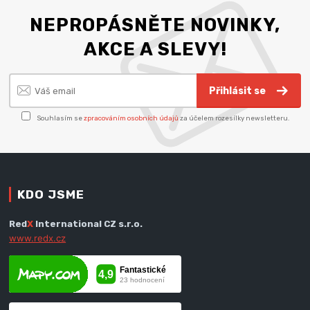
NEPROPÁSNĚTE NOVINKY,
AKCE A SLEVY!
Přihlásit se
Souhlasím se
zpracováním osobních údajů
za účelem rozesílky newsletteru.
KDO JSME
Red
X
International CZ s.r.o.
www.redx.cz