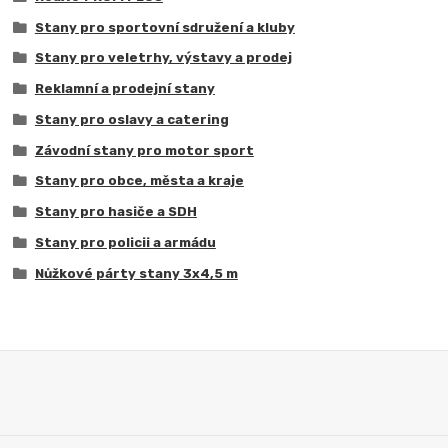
Stany pro sportovní sdružení a kluby
Stany pro veletrhy, výstavy a prodej
Reklamní a prodejní stany
Stany pro oslavy a catering
Závodní stany pro motor sport
Stany pro obce, města a kraje
Stany pro hasiče a SDH
Stany pro policii a armádu
Nůžkové párty stany 3x4,5 m