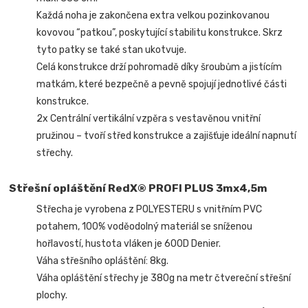
Každá noha je zakončena extra velkou pozinkovanou
kovovou “patkou”, poskytující stabilitu konstrukce. Skrz
tyto patky se také stan ukotvuje.
Celá konstrukce drží pohromadě díky šroubům a jistícím
matkám, které bezpečně a pevně spojují jednotlivé části
konstrukce.
2x Centrální vertikální vzpěra s vestavěnou vnitřní
pružinou – tvoří střed konstrukce a zajišťuje ideální napnutí
střechy.
Střešní opláštění RedX® PROFI PLUS 3mx4,5m
Střecha je vyrobena z POLYESTERU s vnitřním PVC
potahem, 100% voděodolný materiál se sníženou
hořlavostí, hustota vláken je 600D Denier.
Váha střešního opláštění: 8kg.
Váha opláštění střechy je 380g na metr čtvereční střešní
plochy.