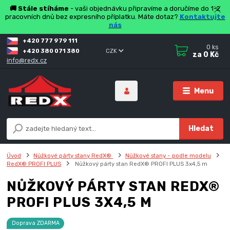
🚚 Stále stíháme
- vaši objednávku připravíme a doručíme do 1-2
pracovních dnů bez expresního příplatku. Máte dotaz?
Kontaktujte
nás
+420 777 979 111
0
ks
+420 380 071 380
CZK
za
0 Kč
info@redx.cz
Menu
Hledat
Úvod
Nůžkové párty stany RedX®
Nůžkové stany - podle modelu
RedX® PROFI PLUS
Nůžkový párty stan RedX® PROFI PLUS 3x4,5 m
NŮŽKOVÝ PÁRTY STAN REDX®
PROFI PLUS 3X4,5 M
Doprava ZDARMA