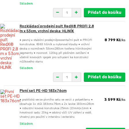
Skladem
Přidat do košíku
Rozkládací prodejní pult RedX® PROFI 2,8
m x 53cm, vrchní deska: HLINÍK
• pevný a stabilní prodejní/prezentační pult • PROFI
8 799 Kč
/
ks
konstrukce, 6063 hliník a nylonové klouby • vrchní
deska o rozměrech 53cmx280cm tvořena hliníkovými
segmenty • nosnost: 120kg při plošném zatížení •
včetně kovových spojek pro uchycení ke konstrukci
nůžkového stanu
Skladem
Přidat do košíku
Pivní set PE-HD 183x76cm
• praktická verze pivního setu ve verzi z polyetilenu •
3 599 Kč
/
ks
obsahuje 1x stůl 183cmx76cm a 2x lavice 183cmx28cm
• robustní kovová konstrukce 25mm (19mm)x1mm •
hmotnost sady: 29kg • odolný vůči UV záření a vodě,
vhodný pro použití v interiéru i exteriéru
Skladem