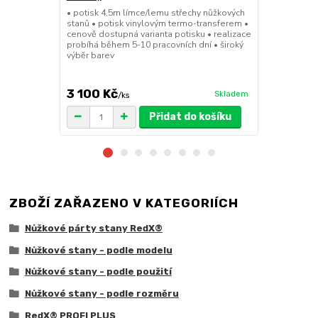
• potisk 4,5m límce/lemu střechy nůžkových
• sada 2x ku
stanů • potisk vinylovým termo-transferem •
stanů • hmotn
cenově dostupná varianta potisku • realizace
30x30x6cm • 
probíhá během 5-10 pracovních dní • široký
polymer • ma
výběr barev
ruda (magnet
větší zatížení
3 100 Kč
1 719 Kč
Skladem
/
ks
/
Přidat do košíku
ZBOŽÍ ZAŘAZENO V KATEGORIÍCH
Nůžkové párty stany RedX®
Nůžkové stany - podle modelu
Nůžkové stany - podle použití
Nůžkové stany - podle rozměru
RedX® PROFI PLUS