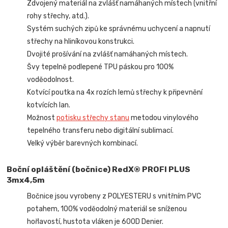
Zdvojený materiál na zvlášť namáhaných místech (vnitřní
rohy střechy, atd.).
Systém suchých zipů ke správnému uchycení a napnutí
střechy na hliníkovou konstrukci.
Dvojité prošívání na zvlášť namáhaných místech.
Švy tepelně podlepené TPU páskou pro 100%
voděodolnost.
Kotvící poutka na 4x rozích lemů střechy k připevnění
kotvících lan.
Možnost
potisku střechy stanu
metodou vinylového
tepelného transferu nebo digitální sublimací.
Velký výběr barevných kombinací.
Boční opláštění (bočnice) RedX® PROFI PLUS
3mx4,5m
Bočnice jsou vyrobeny z POLYESTERU s vnitřním PVC
potahem, 100% voděodolný materiál se sníženou
hořlavostí, hustota vláken je 600D Denier.