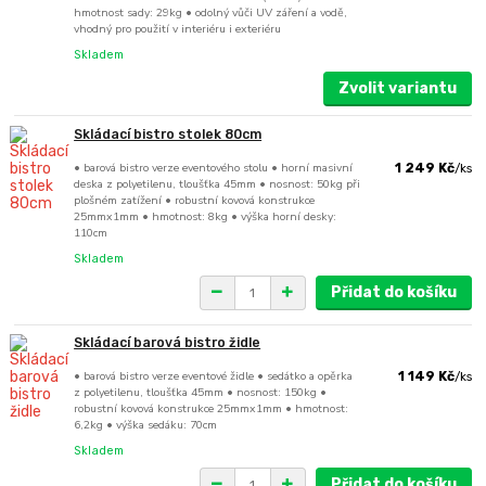
hmotnost sady: 29kg • odolný vůči UV záření a vodě,
vhodný pro použití v interiéru i exteriéru
Skladem
Zvolit variantu
Skládací bistro stolek 80cm
• barová bistro verze eventového stolu • horní masivní
1 249 Kč
/
ks
deska z polyetilenu, tloušťka 45mm • nosnost: 50kg při
plošném zatížení • robustní kovová konstrukce
25mmx1mm • hmotnost: 8kg • výška horní desky:
110cm
Skladem
Přidat do košíku
Skládací barová bistro židle
• barová bistro verze eventové židle • sedátko a opěrka
1 149 Kč
/
ks
z polyetilenu, tloušťka 45mm • nosnost: 150kg •
robustní kovová konstrukce 25mmx1mm • hmotnost:
6,2kg • výška sedáku: 70cm
Skladem
Přidat do košíku