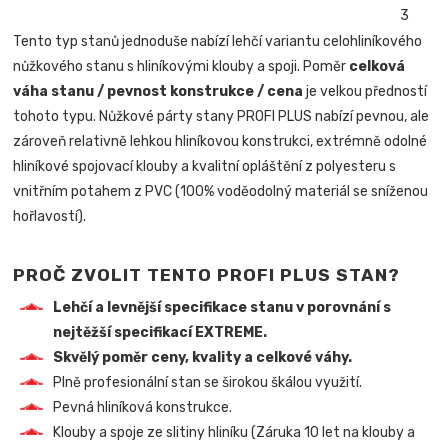
Tento typ stanů jednoduše nabízí lehčí variantu celohliníkového
nůžkového stanu s hliníkovými klouby a spoji. Poměr
celková
váha stanu / pevnost konstrukce / cena
je velkou předností
tohoto typu. Nůžkové párty stany PROFI PLUS nabízí pevnou, ale
zároveň relativně lehkou hliníkovou konstrukci, extrémně odolné
hliníkové spojovací klouby a kvalitní opláštění z polyesteru s
vnitřním potahem z PVC (100% voděodolný materiál se sníženou
hořlavostí).
PROČ ZVOLIT TENTO PROFI PLUS STAN?
Lehčí a levnější specifikace stanu v porovnání s
nejtěžší specifikací EXTREME.
Skvělý poměr ceny, kvality a celkové váhy.
Plně profesionální stan se širokou škálou využití.
Pevná hliníková konstrukce.
Klouby a spoje ze slitiny hliníku (Záruka 10 let na klouby a