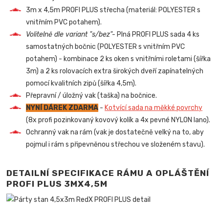
3m x 4,5m PROFI PLUS střecha (materiál: POLYESTER s
vnitřním PVC potahem).
Volitelně dle variant "s/bez"-
Plná PROFI PLUS sada 4 ks
samostatných bočnic (POLYESTER s vnitřním PVC
potahem) - kombinace 2 ks oken s vnitřními roletami (šířka
3m) a 2 ks rolovacích extra širokých dveří zapínatelných
pomocí kvalitních zipů (šířka 4,5m).
Přepravní / úložný vak (taška) na bočnice.
NYNÍ DÁREK ZDARMA
-
Kotvící sada na měkké povrchy
(8x profi pozinkovaný kovový kolík a 4x pevné NYLON lano).
Ochranný vak na rám (vak je dostatečně velký na to, aby
pojmul i rám s připevněnou střechou ve složeném stavu).
DETAILNÍ SPECIFIKACE RÁMU A OPLÁŠTĚNÍ
PROFI PLUS 3MX4,5M