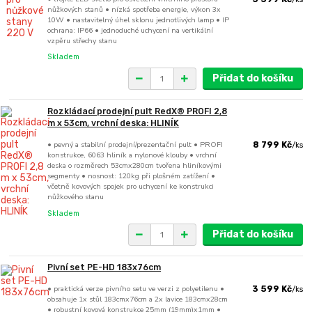
nůžkových stanů • nízká spotřeba energie, výkon 3x
10W • nastavitelný úhel sklonu jednotlivých lamp • IP
ochrana: IP66 • jednoduché uchycení na vertikální
vzpěru střechy stanu
Skladem
Přidat do košíku
Rozkládací prodejní pult RedX® PROFI 2,8
m x 53cm, vrchní deska: HLINÍK
• pevný a stabilní prodejní/prezentační pult • PROFI
8 799 Kč
/
ks
konstrukce, 6063 hliník a nylonové klouby • vrchní
deska o rozměrech 53cmx280cm tvořena hliníkovými
segmenty • nosnost: 120kg při plošném zatížení •
včetně kovových spojek pro uchycení ke konstrukci
nůžkového stanu
Skladem
Přidat do košíku
Pivní set PE-HD 183x76cm
• praktická verze pivního setu ve verzi z polyetilenu •
3 599 Kč
/
ks
obsahuje 1x stůl 183cmx76cm a 2x lavice 183cmx28cm
• robustní kovová konstrukce 25mm (19mm)x1mm •