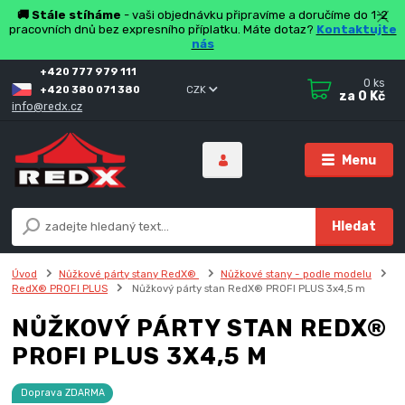
🚚 Stále stíháme
- vaši objednávku připravíme a doručíme do 1-2
pracovních dnů bez expresního příplatku. Máte dotaz?
Kontaktujte
nás
+420 777 979 111
0
ks
+420 380 071 380
CZK
za
0 Kč
info@redx.cz
Menu
Hledat
Úvod
Nůžkové párty stany RedX®
Nůžkové stany - podle modelu
RedX® PROFI PLUS
Nůžkový párty stan RedX® PROFI PLUS 3x4,5 m
NŮŽKOVÝ PÁRTY STAN REDX®
PROFI PLUS 3X4,5 M
Doprava ZDARMA