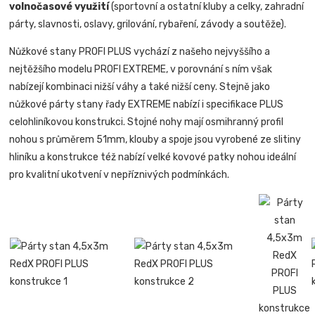
volnočasové využití
(sportovní a ostatní kluby a celky, zahradní
párty, slavnosti, oslavy, grilování, rybaření, závody a soutěže).
Nůžkové stany PROFI PLUS vychází z našeho nejvyššího a
nejtěžšího modelu PROFI EXTREME, v porovnání s ním však
nabízejí kombinaci nižší váhy a také nižší ceny. Stejně jako
nůžkové párty stany řady EXTREME nabízí i specifikace PLUS
celohliníkovou konstrukci. Stojné nohy mají osmihranný profil
nohou s průměrem 51mm, klouby a spoje jsou vyrobené ze slitiny
hliníku a konstrukce též nabízí velké kovové patky nohou ideální
pro kvalitní ukotvení v nepříznivých podmínkách.