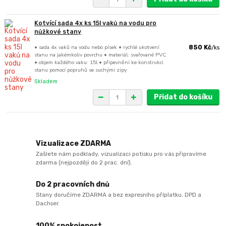
Kotvící sada 4x ks 15l vaků na vodu pro
nůžkové stany
• sada 4x vaků na vodu nebo písek • rychlé ukotvení
850 Kč
/
ks
stanu na jakémkoliv povrchu • materiál: svařované PVC
• objem každého vaku: 15l • připevnění ke konstrukci
stanu pomocí popruhů se suchými zipy
Skladem
Přidat do košíku
Vizualizace ZDARMA
Zašlete nám podklady, vizualizaci potisku pro vás připravíme
zdarma (nejpozději do 2 prac. dní).
Do 2 pracovních dnů
Stany doručíme ZDARMA a bez expresního příplatku. DPD a
Dachser.
100% spokojenost