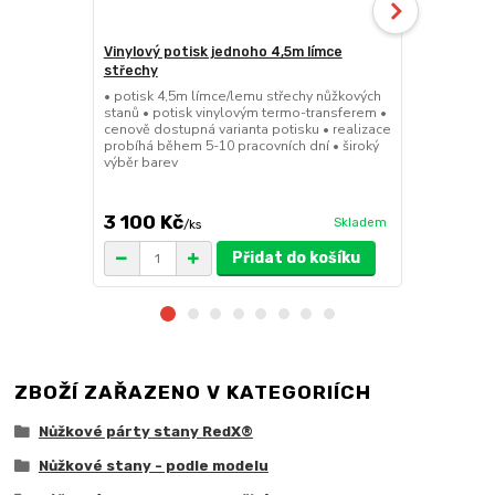
Vinylový potisk jednoho 4,5m límce
24kg ECO M
střechy
stany (Sada
• potisk 4,5m límce/lemu střechy nůžkových
• sada 2x ku
stanů • potisk vinylovým termo-transferem •
stanů • hmotn
cenově dostupná varianta potisku • realizace
30x30x6cm • 
probíhá během 5-10 pracovních dní • široký
polymer • ma
výběr barev
ruda (magnet
větší zatížení
3 100 Kč
1 719 Kč
Skladem
/
ks
/
Přidat do košíku
ZBOŽÍ ZAŘAZENO V KATEGORIÍCH
Nůžkové párty stany RedX®
Nůžkové stany - podle modelu