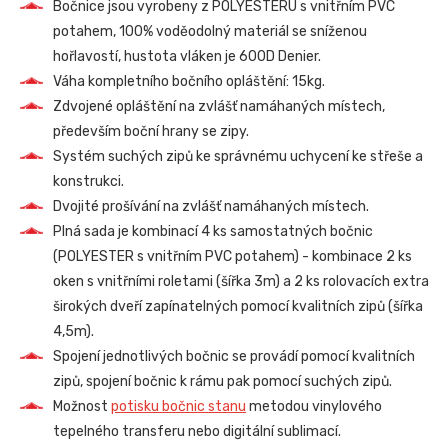
Bočnice jsou vyrobeny z POLYESTERU s vnitřním PVC
potahem, 100% voděodolný materiál se sníženou
hořlavostí, hustota vláken je 600D Denier.
Váha kompletního bočního opláštění: 15kg.
Zdvojené opláštění na zvlášť namáhaných místech,
především boční hrany se zipy.
Systém suchých zipů ke správnému uchycení ke střeše a
konstrukci.
Dvojité prošívání na zvlášť namáhaných místech.
Plná sada je kombinací 4 ks samostatných bočnic
(POLYESTER s vnitřním PVC potahem) - kombinace 2 ks
oken s vnitřními roletami (šířka 3m) a 2 ks rolovacích extra
širokých dveří zapínatelných pomocí kvalitních zipů (šířka
4,5m).
Spojení jednotlivých bočnic se provádí pomocí kvalitních
zipů, spojení bočnic k rámu pak pomocí suchých zipů.
Možnost
potisku bočnic stanu
metodou vinylového
tepelného transferu nebo digitální sublimací.