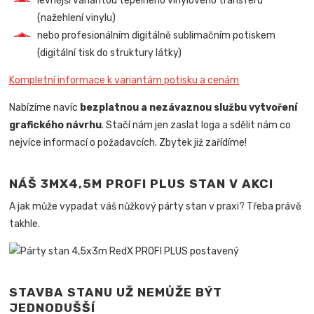
levnější variantou tepelného vinylového transferu
(nažehlení vinylu)
nebo profesionálním digitálně sublimačním potiskem
(digitální tisk do struktury látky)
Kompletní informace k variantám potisku a cenám
Nabízíme navíc
bezplatnou a nezávaznou službu vytvoření
grafického návrhu
. Stačí nám jen zaslat loga a sdělit nám co
nejvíce informací o požadavcích. Zbytek již zařídíme!
NÁŠ 3MX4,5M PROFI PLUS STAN V AKCI
A jak může vypadat váš nůžkový párty stan v praxi? Třeba právě
takhle.
STAVBA STANU UŽ NEMŮŽE BÝT
JEDNODUŠŠÍ