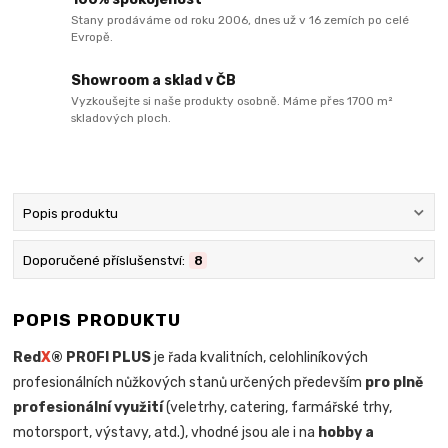
Stany prodáváme od roku 2006, dnes už v 16 zemích po celé
Evropě.
Showroom a sklad v ČB
Vyzkoušejte si naše produkty osobně. Máme přes 1700 m²
skladových ploch.
Popis produktu
Doporučené příslušenství:
8
POPIS PRODUKTU
Red
X
® PROFI PLUS
je řada kvalitních, celohliníkových
profesionálních nůžkových stanů určených především
pro plně
profesionální využití
(veletrhy, catering, farmářské trhy,
motorsport, výstavy, atd.), vhodné jsou ale i na
hobby a