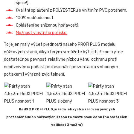
spoje!).
Kvalitní opláštění z POLYESTERu s vnitřním PVC potahem.
100% voděodolnost.
Opláštění se sníženou hořlavostí.
Možnost vlastního potisku.
To je jen malý výčet předností našeho PROFI PLUS modelu
nůžkových stanů, díky kterým si můžete být jisti, že poskytne
dostatečnou pevnost, relativně nízkou váhu, ochranu proti
nepříznivému počasí, profesionální prezentaci a s vhodným
potiskem i výrazné zviditelnění.
RedX® PROFI PLUS je řada lehkých a zároveň pevných
profesionálních nůžkových stanů za dostupnou cenu (na obrázcích
velikost 3mx3m)