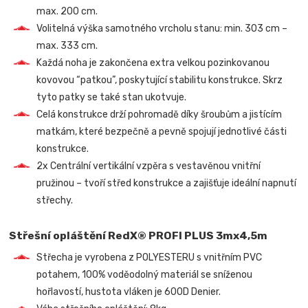
max. 200 cm.
Volitelná výška samotného vrcholu stanu: min. 303 cm –
max. 333 cm.
Každá noha je zakončena extra velkou pozinkovanou
kovovou “patkou”, poskytující stabilitu konstrukce. Skrz
tyto patky se také stan ukotvuje.
Celá konstrukce drží pohromadě díky šroubům a jistícím
matkám, které bezpečně a pevně spojují jednotlivé části
konstrukce.
2x Centrální vertikální vzpěra s vestavěnou vnitřní
pružinou – tvoří střed konstrukce a zajišťuje ideální napnutí
střechy.
Střešní opláštění RedX® PROFI PLUS 3mx4,5m
Střecha je vyrobena z POLYESTERU s vnitřním PVC
potahem, 100% voděodolný materiál se sníženou
hořlavostí, hustota vláken je 600D Denier.