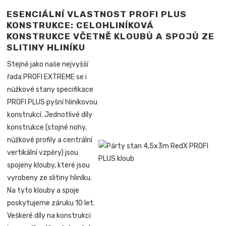
ESENCIÁLNÍ VLASTNOST PROFI PLUS
KONSTRUKCE: CELOHLINÍKOVÁ
KONSTRUKCE VČETNĚ KLOUBŮ A SPOJŮ ZE
SLITINY HLINÍKU
Stejně jako naše nejvyšší
řada PROFI EXTREME se i
nůžkové stany specifikace
PROFI PLUS pyšní hliníkovou
konstrukcí. Jednotlivé díly
konstrukce (stojné nohy,
nůžkové profily a centrální
vertikální vzpěry) jsou
spojeny klouby, které jsou
vyrobeny ze slitiny hliníku.
Na tyto klouby a spoje
poskytujeme záruku 10 let.
Veškeré díly na konstrukci