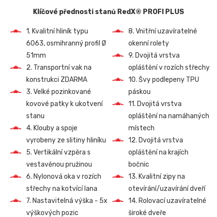
Klíčové přednosti stanů RedX® PROFI PLUS
1. Kvalitní hliník typu
8. Vnitřní uzavíratelné
6063, osmihranný profil Ø
okenní rolety
51mm
9. Dvojitá vrstva
2. Transportní vak na
opláštění v rozích střechy
konstrukci ZDARMA
10. Švy podlepeny TPU
3. Velké pozinkované
páskou
kovové patky k ukotvení
11. Dvojitá vrstva
stanu
opláštění na namáhaných
4. Klouby a spoje
místech
vyrobeny ze slitiny hliníku
12. Dvojitá vrstva
5. Vertikální vzpěra s
opláštění na krajích
vestavěnou pružinou
bočnic
6. Nylonová oka v rozích
13. Kvalitní zipy na
střechy na kotvící lana
otevírání/uzavírání dveří
7. Nastavitelná výška - 5x
14. Rolovací uzavíratelné
výškových pozic
široké dveře