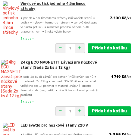
Vinylový potisk jednoho 4,5m límce
střechy
• potisk 4,5m límce/lemu střechy nůžkových stanů •
3 100 Kč
/
ks
potisk vinylovým termo-transferem • cenově dostupná
varianta potisku • realizace probíhá během 5-10
pracovních dní • široký výběr barev
Skladem
Přidat do košíku
24kg ECO MAGNETIT závaží pro nůžkové
stany (Sada 2x ks á 12 kg)
• sada 2x kusů závaží pro kotvení nůžkových stanů •
1 719 Kč
/
ks
hmotnost: 2x 12kg • velikost: 30x30x6cm • materiál
vnějšího obalu: polymer • materiál náplně: drcená
železná ruda (magnetit) • závaží lze stohovat pro větší
zatížení
Skladem
Přidat do košíku
LED světlo pro nůžkové stany 220 V
• trojité LED světlo pro osvětlení vnitřního prostoru
3 399 Kč
/
ks