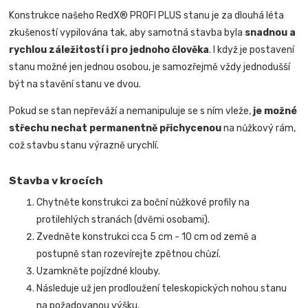
Konstrukce našeho RedX® PROFI PLUS stanu je za dlouhá léta
zkušeností vypilována tak, aby samotná stavba byla
snadnou a
rychlou záležitostí i pro jednoho člověka
.
I když je postavení
stanu možné jen jednou osobou, je samozřejmě vždy jednodušší
být na stavění stanu ve dvou.
Pokud se stan nepřeváží a nemanipuluje se s ním vleže,
je možné
střechu nechat permanentně přichycenou
na nůžkový rám,
což stavbu stanu výrazně urychlí.
Stavba v krocích
Chytněte konstrukci za boční nůžkové profily na
protilehlých stranách (dvěmi osobami).
Zvedněte konstrukci cca 5 cm - 10 cm od země a
postupně stan rozevírejte zpětnou chůzí.
Uzamkněte pojízdné klouby.
Následuje už jen prodloužení teleskopických nohou stanu
na požadovanou výšku.