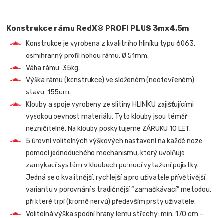
Konstrukce rámu RedX® PROFI PLUS 3mx4,5m
Konstrukce je vyrobena z kvalitního hliníku typu 6063,
osmihranný profil nohou rámu, Ø 51mm.
Váha rámu: 35kg.
Výška rámu (konstrukce) ve složeném (neotevřeném)
stavu: 155cm.
Klouby a spoje vyrobeny ze slitiny HLINÍKU zajišťujícími
vysokou pevnost materiálu. Tyto klouby jsou téměř
nezničitelné. Na klouby poskytujeme ZÁRUKU 10 LET.
5 úrovní volitelných výškových nastavení na každé noze
pomocí jednoduchého mechanismu, který uvolňuje
zamykací systém v kloubech pomocí vytažení pojistky.
Jedná se o kvalitnější, rychlejší a pro uživatele přívětivější
variantu v porovnání s tradičnější “zamačkávací” metodou,
při které trpí (kromě nervů) především prsty uživatele.
Volitelná výška spodní hrany lemu střechy: min. 170 cm –