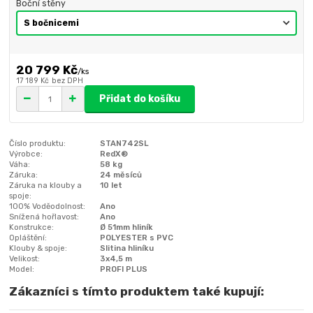
Boční stěny
20 799 Kč
/
ks
17 189 Kč
bez DPH
Přidat do košíku
Číslo produktu:
STAN742SL
Výrobce:
RedX®
Váha:
58 kg
Záruka:
24 měsíců
Záruka na klouby a
10 let
spoje:
100% Voděodolnost:
Ano
Snížená hořlavost:
Ano
Konstrukce:
Ø 51mm hliník
Opláštění:
POLYESTER s PVC
Klouby & spoje:
Slitina hliníku
Velikost:
3x4,5 m
Model:
PROFI PLUS
Zákazníci s tímto produktem také kupují: