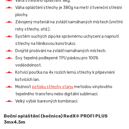
Váha střešního opláštění: 8kg.
Váha opláštění střechy je 380g na metr čtvereční střešní
plochy.
Zdvojený materiál na zvlášť namáhaných místech (vnitřní
rohy střechy, atd.).
Systém suchých zipů ke správnému uchycení a napnutí
střechy na hliníkovou konstrukci.
Dvojité prošívání na zvlášť namáhaných místech.
Švy tepelně podlepené TPU páskou pro 100%
voděodolnost.
Kotvící poutka na 4x rozích lemů střechy k připevnění
kotvících lan.
Možnost
potisku střechy stanu
metodou vinylového
tepelného transferu nebo digitální sublimací.
Velký výběr barevných kombinací.
Boční opláštění (bočnice) RedX® PROFI PLUS
3mx4,5m