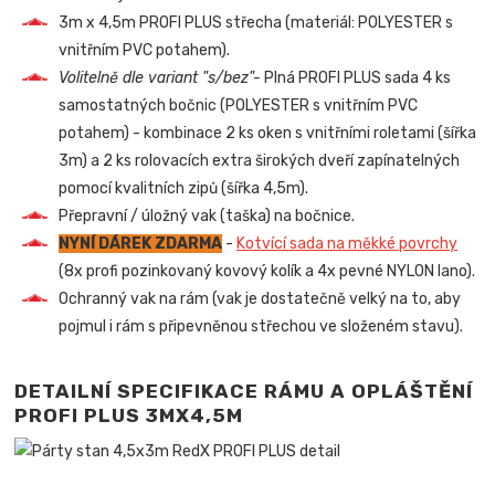
3m x 4,5m PROFI PLUS střecha (materiál: POLYESTER s
vnitřním PVC potahem).
Volitelně dle variant "s/bez"-
Plná PROFI PLUS sada 4 ks
samostatných bočnic (POLYESTER s vnitřním PVC
potahem) - kombinace 2 ks oken s vnitřními roletami (šířka
3m) a 2 ks rolovacích extra širokých dveří zapínatelných
pomocí kvalitních zipů (šířka 4,5m).
Přepravní / úložný vak (taška) na bočnice.
NYNÍ DÁREK ZDARMA
-
Kotvící sada na měkké povrchy
(8x profi pozinkovaný kovový kolík a 4x pevné NYLON lano).
Ochranný vak na rám (vak je dostatečně velký na to, aby
pojmul i rám s připevněnou střechou ve složeném stavu).
DETAILNÍ SPECIFIKACE RÁMU A OPLÁŠTĚNÍ
PROFI PLUS 3MX4,5M