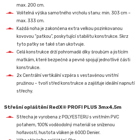
max. 200 cm.
Volitelná výška samotného vrcholu stanu: min. 303 cm –
max. 333 cm.
Každá noha je zakončena extra velkou pozinkovanou
kovovou “patkou”, poskytující stabilitu konstrukce. Skrz
tyto patky se také stan ukotvuje.
Celá konstrukce drží pohromadě díky šroubům a jistícím
matkám, které bezpečně a pevně spojují jednotlivé části
konstrukce.
2x Centrální vertikální vzpěra s vestavěnou vnitřní
pružinou – tvoří střed konstrukce a zajišťuje ideální napnutí
střechy.
Střešní opláštění RedX® PROFI PLUS 3mx4,5m
Střecha je vyrobena z POLYESTERU s vnitřním PVC
potahem, 100% voděodolný materiál se sníženou
hořlavostí, hustota vláken je 600D Denier.