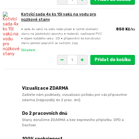
Kotvící sada 4x ks 15l vaků na vodu pro
nůžkové stany
• sada 4x vaků na vodu nebo písek • rychlé ukotvení
850 Kč
/
ks
stanu na jakémkoliv povrchu • materiál: svařované PVC
• objem každého vaku: 15l • připevnění ke konstrukci
stanu pomocí popruhů se suchými zipy
Skladem
Přidat do košíku
Vizualizace ZDARMA
Zašlete nám podklady, vizualizaci potisku pro vás připravíme
zdarma (nejpozději do 2 prac. dní).
Do 2 pracovních dnů
Stany doručíme ZDARMA a bez expresního příplatku. DPD a
Dachser.
100% spokojenost