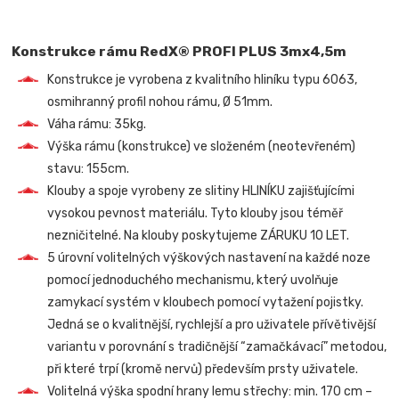
Konstrukce rámu RedX® PROFI PLUS 3mx4,5m
Konstrukce je vyrobena z kvalitního hliníku typu 6063,
osmihranný profil nohou rámu, Ø 51mm.
Váha rámu: 35kg.
Výška rámu (konstrukce) ve složeném (neotevřeném)
stavu: 155cm.
Klouby a spoje vyrobeny ze slitiny HLINÍKU zajišťujícími
vysokou pevnost materiálu. Tyto klouby jsou téměř
nezničitelné. Na klouby poskytujeme ZÁRUKU 10 LET.
5 úrovní volitelných výškových nastavení na každé noze
pomocí jednoduchého mechanismu, který uvolňuje
zamykací systém v kloubech pomocí vytažení pojistky.
Jedná se o kvalitnější, rychlejší a pro uživatele přívětivější
variantu v porovnání s tradičnější “zamačkávací” metodou,
při které trpí (kromě nervů) především prsty uživatele.
Volitelná výška spodní hrany lemu střechy: min. 170 cm –