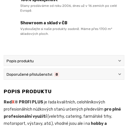
Stany prodáváme od roku 2006, dnes už v 16 zemích po celé
Evropě.
Showroom a sklad v ČB
Vyzkoušejte si naše produkty osobně. Máme přes 1700 m²
skladových ploch.
Popis produktu
Doporučené příslušenství:
8
POPIS PRODUKTU
Red
X
® PROFI PLUS
je řada kvalitních, celohliníkových
profesionálních nůžkových stanů určených především
pro plně
profesionální využití
(veletrhy, catering, farmářské trhy,
motorsport, výstavy, atd.), vhodné jsou ale i na
hobby a