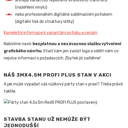
levnější variantou tepelného vinylového transferu
(nažehlení vinylu)
nebo profesionálním digitálně sublimačním potiskem
(digitální tisk do struktury látky)
Kompletní informace k variantám potisku a cenám
Nabízíme navíc
bezplatnou a nezávaznou službu vytvoření
grafického návrhu
. Stačí nám jen zaslat loga a sdělit nám co
nejvíce informací o požadavcích. Zbytek již zařídíme!
NÁŠ 3MX4,5M PROFI PLUS STAN V AKCI
A jak může vypadat váš nůžkový párty stan v praxi? Třeba právě
takhle.
STAVBA STANU UŽ NEMŮŽE BÝT
JEDNODUŠŠÍ