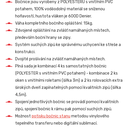
Bočnice jsou vyrobeny z POLYESTERU s vnitřním PVC
potahem, 100% voděodolný materiál se sníženou
hořlavostí, hustota vláken je 600D Denier.
Váha kompletního bočního opláštění: 15kg.
Zdvojené opláštění na zvlášť namáhaných místech,
především boční hrany se zipy.
Systém suchých zipů ke správnému uchycení ke střeše a
konstrukci.
Dvojité prošívání na zvlášť namáhaných místech.
Plná sada je kombinací 4 ks samostatných bočnic
(POLYESTER s vnitřním PVC potahem) - kombinace 2 ks
oken s vnitřními roletami (šířka 3m) a 2 ks rolovacích extra
širokých dveří zapínatelných pomocí kvalitních zipů (šířka
4,5m).
Spojení jednotlivých bočnic se provádí pomocí kvalitních
zipů, spojení bočnic k rámu pak pomocí suchých zipů.
Možnost
potisku bočnic stanu
metodou vinylového
tepelného transferu nebo digitální sublimací.