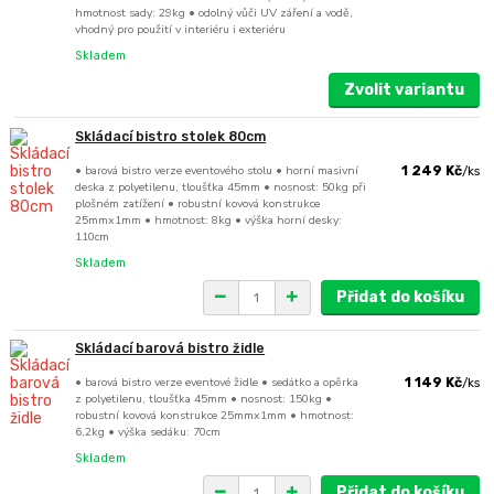
hmotnost sady: 29kg • odolný vůči UV záření a vodě,
vhodný pro použití v interiéru i exteriéru
Skladem
Zvolit variantu
Skládací bistro stolek 80cm
• barová bistro verze eventového stolu • horní masivní
1 249 Kč
/
ks
deska z polyetilenu, tloušťka 45mm • nosnost: 50kg při
plošném zatížení • robustní kovová konstrukce
25mmx1mm • hmotnost: 8kg • výška horní desky:
110cm
Skladem
Přidat do košíku
Skládací barová bistro židle
• barová bistro verze eventové židle • sedátko a opěrka
1 149 Kč
/
ks
z polyetilenu, tloušťka 45mm • nosnost: 150kg •
robustní kovová konstrukce 25mmx1mm • hmotnost:
6,2kg • výška sedáku: 70cm
Skladem
Přidat do košíku