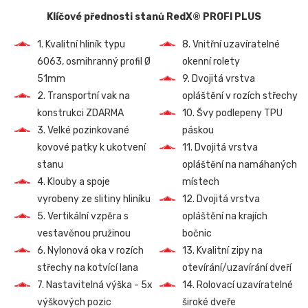
Klíčové přednosti stanů RedX® PROFI PLUS
1. Kvalitní hliník typu
8. Vnitřní uzavíratelné
6063, osmihranný profil Ø
okenní rolety
51mm
9. Dvojitá vrstva
2. Transportní vak na
opláštění v rozích střechy
konstrukci ZDARMA
10. Švy podlepeny TPU
3. Velké pozinkované
páskou
kovové patky k ukotvení
11. Dvojitá vrstva
stanu
opláštění na namáhaných
4. Klouby a spoje
místech
vyrobeny ze slitiny hliníku
12. Dvojitá vrstva
5. Vertikální vzpěra s
opláštění na krajích
vestavěnou pružinou
bočnic
6. Nylonová oka v rozích
13. Kvalitní zipy na
střechy na kotvící lana
otevírání/uzavírání dveří
7. Nastavitelná výška - 5x
14. Rolovací uzavíratelné
výškových pozic
široké dveře