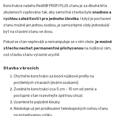
Konstrukce našeho RedX® PROFI PLUS stanu je za dlouhá léta
zkušeností vypilována tak, aby samotná stavba byla
snadnou a
rychlou záležitostí i pro jednoho člověka
.
I když je postavení
stanu možné jen jednou osobou, je samozřejmě vždy jednodušší
být na stavění stanu ve dvou.
Pokud se stan nepřeváží a nemanipuluje se s ním vleže,
je možné
střechu nechat permanentně přichycenou
na nůžkový rám,
což stavbu stanu výrazně urychlí.
Stavba v krocích
Chytněte konstrukci za boční nůžkové profily na
protilehlých stranách (dvěmi osobami).
Zvedněte konstrukci cca 5 cm - 10 cm od země a
postupně stan rozevírejte zpětnou chůzí.
Uzamkněte pojízdné klouby.
Následuje už jen prodloužení teleskopických nohou stanu
na požadovanou výšku.