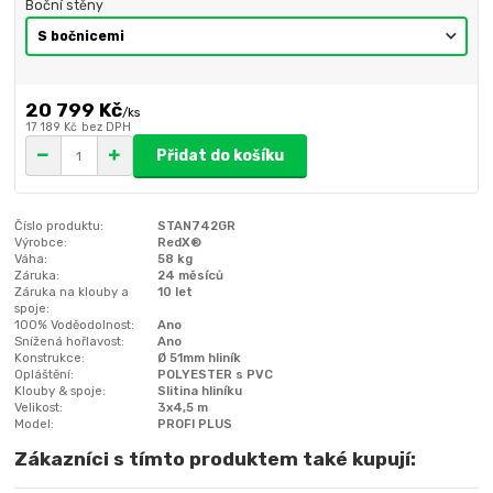
Boční stěny
20 799 Kč
/
ks
17 189 Kč
bez DPH
Přidat do košíku
Číslo produktu:
STAN742GR
Výrobce:
RedX®
Váha:
58 kg
Záruka:
24 měsíců
Záruka na klouby a
10 let
spoje:
100% Voděodolnost:
Ano
Snížená hořlavost:
Ano
Konstrukce:
Ø 51mm hliník
Opláštění:
POLYESTER s PVC
Klouby & spoje:
Slitina hliníku
Velikost:
3x4,5 m
Model:
PROFI PLUS
Zákazníci s tímto produktem také kupují: