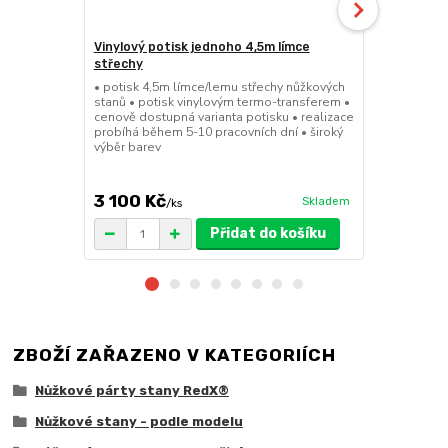
Vinylový potisk jednoho 4,5m límce
24kg ECO M
střechy
stany (Sada
• potisk 4,5m límce/lemu střechy nůžkových
• sada 2x ku
stanů • potisk vinylovým termo-transferem •
stanů • hmotn
cenově dostupná varianta potisku • realizace
30x30x6cm • 
probíhá během 5-10 pracovních dní • široký
polymer • ma
výběr barev
ruda (magnet
větší zatížení
3 100 Kč
1 719 Kč
Skladem
/
ks
/
Přidat do košíku
ZBOŽÍ ZAŘAZENO V KATEGORIÍCH
Nůžkové párty stany RedX®
Nůžkové stany - podle modelu