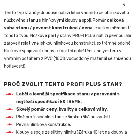
Tento typ stanů jednoduše nabízí lehčí variantu celohliníkového
nůžkového stanu s hliníkovými klouby a spoji. Poměr
celková
váha stanu / pevnost konstrukce / cena
je velkou předností
tohoto typu. Nůžkové párty stany PROFI PLUS nabízí pevnou, ale
zároveň relativně lehkou hliníkovou konstrukci, extrémně odolné
hliníkové spojovací klouby a kvalitní opláštění z polyesteru s
vnitřním potahem z PVC (100% voděodolný materiál se sníženou
hořlavostí).
PROČ ZVOLIT TENTO PROFI PLUS STAN?
Lehčí a levnější specifikace stanu v porovnání s
nejtěžší specifikací EXTREME.
Skvělý poměr ceny, kvality a celkové váhy.
Plně profesionální stan se širokou škálou využití.
Pevná hliníková konstrukce.
Klouby a spoje ze slitiny hliníku (Záruka 10 let na klouby a