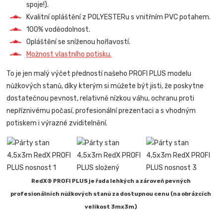
spoje!).
Kvalitní opláštění z POLYESTERu s vnitřním PVC potahem.
100% voděodolnost.
Opláštění se sníženou hořlavostí.
Možnost vlastního potisku.
To je jen malý výčet předností našeho PROFI PLUS modelu
nůžkových stanů, díky kterým si můžete být jisti, že poskytne
dostatečnou pevnost, relativně nízkou váhu, ochranu proti
nepříznivému počasí, profesionální prezentaci a s vhodným
potiskem i výrazné zviditelnění.
RedX® PROFI PLUS je řada lehkých a zároveň pevných
profesionálních nůžkových stanů za dostupnou cenu (na obrázcích
velikost 3mx3m)