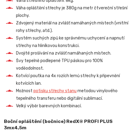
Váha střešního opláštění: 8kg.
Váha opláštění střechy je 380g na metr čtvereční střešní
plochy.
Zdvojený materiál na zvlášť namáhaných místech (vnitřní
rohy střechy, atd.).
Systém suchých zipů ke správnému uchycení a napnutí
střechy na hliníkovou konstrukci.
Dvojité prošívání na zvlášť namáhaných místech.
Švy tepelně podlepené TPU páskou pro 100%
voděodolnost.
Kotvící poutka na 4x rozích lemů střechy k připevnění
kotvících lan.
Možnost
potisku střechy stanu
metodou vinylového
tepelného transferu nebo digitální sublimací.
Velký výběr barevných kombinací.
Boční opláštění (bočnice) RedX® PROFI PLUS
3mx4,5m