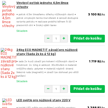
Vinylový potisk jednoho 4,5m límce
střechy
• potisk 4,5m límce/lemu střechy nůžkových stanů •
3 100 Kč
/
ks
potisk vinylovým termo-transferem • cenově dostupná
varianta potisku • realizace probíhá během 5-10
pracovních dní • široký výběr barev
Skladem
Přidat do košíku
24kg ECO MAGNETIT závaží pro nůžkové
stany (Sada 2x ks á 12 kg)
• sada 2x kusů závaží pro kotvení nůžkových stanů •
1 719 Kč
/
ks
hmotnost: 2x 12kg • velikost: 30x30x6cm • materiál
vnějšího obalu: polymer • materiál náplně: drcená
železná ruda (magnetit) • závaží lze stohovat pro větší
zatížení
Skladem
Přidat do košíku
LED světlo pro nůžkové stany 220 V
• trojité LED světlo pro osvětlení vnitřního prostoru
3 399 Kč
/
ks