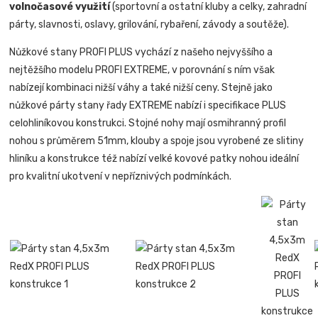
volnočasové využití
(sportovní a ostatní kluby a celky, zahradní
párty, slavnosti, oslavy, grilování, rybaření, závody a soutěže).
Nůžkové stany PROFI PLUS vychází z našeho nejvyššího a
nejtěžšího modelu PROFI EXTREME, v porovnání s ním však
nabízejí kombinaci nižší váhy a také nižší ceny. Stejně jako
nůžkové párty stany řady EXTREME nabízí i specifikace PLUS
celohliníkovou konstrukci. Stojné nohy mají osmihranný profil
nohou s průměrem 51mm, klouby a spoje jsou vyrobené ze slitiny
hliníku a konstrukce též nabízí velké kovové patky nohou ideální
pro kvalitní ukotvení v nepříznivých podmínkách.