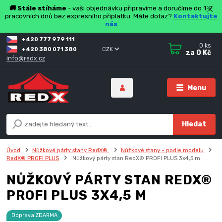
🚚 Stále stíháme
- vaši objednávku připravíme a doručíme do 1-2
pracovních dnů bez expresního příplatku. Máte dotaz?
Kontaktujte
nás
+420 777 979 111
0
ks
+420 380 071 380
CZK
za
0 Kč
info@redx.cz
Menu
Hledat
Úvod
Nůžkové párty stany RedX®
Nůžkové stany - podle modelu
RedX® PROFI PLUS
Nůžkový párty stan RedX® PROFI PLUS 3x4,5 m
NŮŽKOVÝ PÁRTY STAN REDX®
PROFI PLUS 3X4,5 M
Doprava ZDARMA