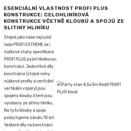
ESENCIÁLNÍ VLASTNOST PROFI PLUS
KONSTRUKCE: CELOHLINÍKOVÁ
KONSTRUKCE VČETNĚ KLOUBŮ A SPOJŮ ZE
SLITINY HLINÍKU
Stejně jako naše nejvyšší
řada PROFI EXTREME se i
nůžkové stany specifikace
PROFI PLUS pyšní hliníkovou
konstrukcí. Jednotlivé díly
konstrukce (stojné nohy,
nůžkové profily a centrální
vertikální vzpěry) jsou
spojeny klouby, které jsou
vyrobeny ze slitiny hliníku.
Na tyto klouby a spoje
poskytujeme záruku 10 let.
Veškeré díly na konstrukci