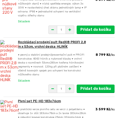
nůžkových stanů • nízká spotřeba energie, výkon 3x
10W • nastavitelný úhel sklonu jednotlivých lamp • IP
ochrana: IP66 • jednoduché uchycení na vertikální
vzpěru střechy stanu
Skladem
Přidat do košíku
Rozkládací prodejní pult RedX® PROFI 2,8
m x 53cm, vrchní deska: HLINÍK
• pevný a stabilní prodejní/prezentační pult • PROFI
8 799 Kč
/
ks
konstrukce, 6063 hliník a nylonové klouby • vrchní
deska o rozměrech 53cmx280cm tvořena hliníkovými
segmenty • nosnost: 120kg při plošném zatížení •
včetně kovových spojek pro uchycení ke konstrukci
nůžkového stanu
Skladem
Přidat do košíku
Pivní set PE-HD 183x76cm
• praktická verze pivního setu ve verzi z polyetilenu •
3 599 Kč
/
ks
obsahuje 1x stůl 183cmx76cm a 2x lavice 183cmx28cm
• robustní kovová konstrukce 25mm (19mm)x1mm •