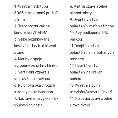
1. Kvalitní hliník typu
8. Vnitřní uzavíratelné
6063, osmihranný profil Ø
okenní rolety
51mm
9. Dvojitá vrstva
2. Transportní vak na
opláštění v rozích střechy
konstrukci ZDARMA
10. Švy podlepeny TPU
3. Velké pozinkované
páskou
kovové patky k ukotvení
11. Dvojitá vrstva
stanu
opláštění na namáhaných
4. Klouby a spoje
místech
vyrobeny ze slitiny hliníku
12. Dvojitá vrstva
5. Vertikální vzpěra s
opláštění na krajích
vestavěnou pružinou
bočnic
6. Nylonová oka v rozích
13. Kvalitní zipy na
střechy na kotvící lana
otevírání/uzavírání dveří
7. Nastavitelná výška - 5x
14. Rolovací uzavíratelné
výškových pozic
široké dveře