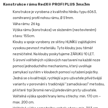
Konstrukce rámu RedX® PROFI PLUS 3mx3m
Konstrukce je vyrobena z kvalitního hliníku typu 6063,
osmihranný profil nohou rámu, Ø 51mm.
Váha rámu: 26 kg.
Výška rámu (konstrukce) ve složeném (neotevřeném)
stavu: 155cm.
Klouby a spoje vyrobeny ze slitiny HLINÍKU zajišťujícími
vysokou pevnost materiálu. Tyto klouby jsou téměř
nezničitelné. Na klouby poskytujeme ZÁRUKU 10 LET.
5 úrovní volitelných výškových nastavení na každé noze
pomocí jednoduchého mechanismu, který uvolňuje
zamykací systém v kloubech pomocí vytažení pojistky.
Jedná se o kvalitnější, rychlejší a pro uživatele přívětivější
variantu v porovnání s tradičnější “zamačkávací” metodou,
při které trpí (kromě nervů) především prsty uživatele.
Volitelná výška spodní hrany lemu střechy: min. 170 cm –
max. 200 cm.