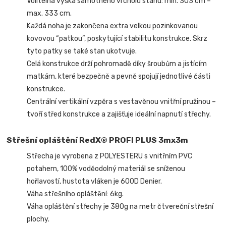
Volitelná výška samotného vrcholu stanu: min. 303 cm –
max. 333 cm.
Každá noha je zakončena extra velkou pozinkovanou
kovovou “patkou”, poskytující stabilitu konstrukce. Skrz
tyto patky se také stan ukotvuje.
Celá konstrukce drží pohromadě díky šroubům a jistícím
matkám, které bezpečně a pevně spojují jednotlivé části
konstrukce.
Centrální vertikální vzpěra s vestavěnou vnitřní pružinou –
tvoří střed konstrukce a zajišťuje ideální napnutí střechy.
Střešní opláštění RedX® PROFI PLUS 3mx3m
Střecha je vyrobena z POLYESTERU s vnitřním PVC
potahem, 100% voděodolný materiál se sníženou
hořlavostí, hustota vláken je 600D Denier.
Váha střešního opláštění: 6kg.
Váha opláštění střechy je 380g na metr čtvereční střešní
plochy.