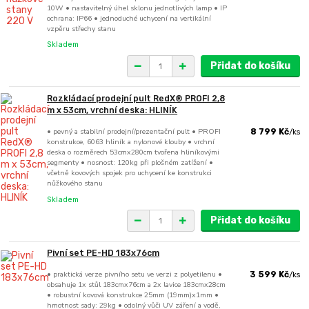
10W • nastavitelný úhel sklonu jednotlivých lamp • IP
ochrana: IP66 • jednoduché uchycení na vertikální
vzpěru střechy stanu
Skladem
Přidat do košíku
Rozkládací prodejní pult RedX® PROFI 2,8
m x 53cm, vrchní deska: HLINÍK
• pevný a stabilní prodejní/prezentační pult • PROFI
8 799 Kč
/
ks
konstrukce, 6063 hliník a nylonové klouby • vrchní
deska o rozměrech 53cmx280cm tvořena hliníkovými
segmenty • nosnost: 120kg při plošném zatížení •
včetně kovových spojek pro uchycení ke konstrukci
nůžkového stanu
Skladem
Přidat do košíku
Pivní set PE-HD 183x76cm
• praktická verze pivního setu ve verzi z polyetilenu •
3 599 Kč
/
ks
obsahuje 1x stůl 183cmx76cm a 2x lavice 183cmx28cm
• robustní kovová konstrukce 25mm (19mm)x1mm •
hmotnost sady: 29kg • odolný vůči UV záření a vodě,