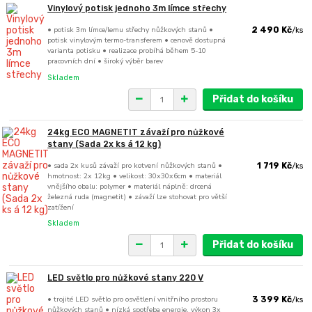
Vinylový potisk jednoho 3m límce střechy
• potisk 3m límce/lemu střechy nůžkových stanů •
2 490 Kč
/
ks
potisk vinylovým termo-transferem • cenově dostupná
varianta potisku • realizace probíhá během 5-10
pracovních dní • široký výběr barev
Skladem
Přidat do košíku
24kg ECO MAGNETIT závaží pro nůžkové
stany (Sada 2x ks á 12 kg)
• sada 2x kusů závaží pro kotvení nůžkových stanů •
1 719 Kč
/
ks
hmotnost: 2x 12kg • velikost: 30x30x6cm • materiál
vnějšího obalu: polymer • materiál náplně: drcená
železná ruda (magnetit) • závaží lze stohovat pro větší
zatížení
Skladem
Přidat do košíku
LED světlo pro nůžkové stany 220 V
• trojité LED světlo pro osvětlení vnitřního prostoru
3 399 Kč
/
ks
nůžkových stanů • nízká spotřeba energie, výkon 3x