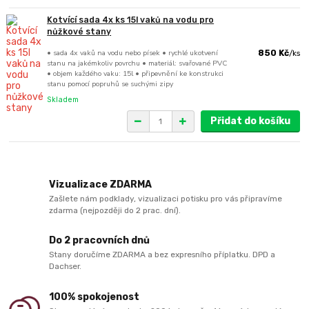
Kotvící sada 4x ks 15l vaků na vodu pro
nůžkové stany
• sada 4x vaků na vodu nebo písek • rychlé ukotvení
850 Kč
/
ks
stanu na jakémkoliv povrchu • materiál: svařované PVC
• objem každého vaku: 15l • připevnění ke konstrukci
stanu pomocí popruhů se suchými zipy
Skladem
Přidat do košíku
Vizualizace ZDARMA
Zašlete nám podklady, vizualizaci potisku pro vás připravíme
zdarma (nejpozději do 2 prac. dní).
Do 2 pracovních dnů
Stany doručíme ZDARMA a bez expresního příplatku. DPD a
Dachser.
100% spokojenost