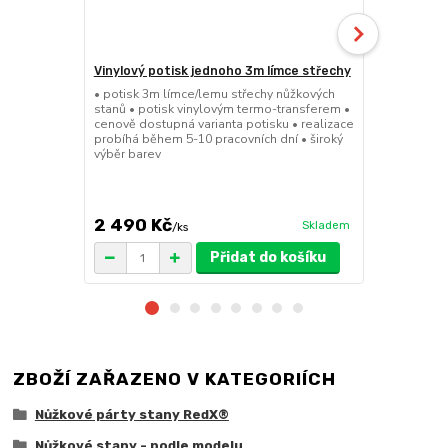
Vinylový potisk jednoho 3m límce střechy
24kg ECO M
stany (Sada
• potisk 3m límce/lemu střechy nůžkových
stanů • potisk vinylovým termo-transferem •
• sada 2x ku
cenově dostupná varianta potisku • realizace
stanů • hmotn
probíhá během 5-10 pracovních dní • široký
30x30x6cm • 
výběr barev
polymer • ma
ruda (magnet
větší zatížení
2 490 Kč
1 719 Kč
Skladem
/
ks
/
Přidat do košíku
ZBOŽÍ ZAŘAZENO V KATEGORIÍCH
Nůžkové párty stany RedX®
Nůžkové stany - podle modelu