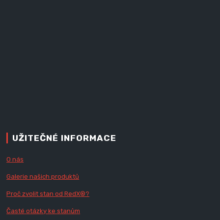
UŽITEČNÉ INFORMACE
O nás
Galerie našich produktů
Proč zvolit stan od Red
X
®?
Časté otázky ke stanům