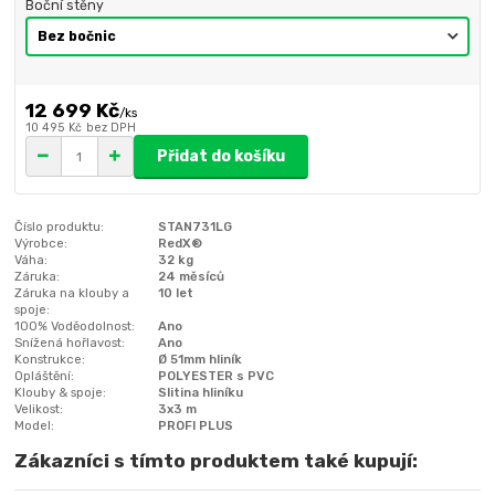
Boční stěny
12 699 Kč
/
ks
10 495 Kč
bez DPH
Přidat do košíku
Číslo produktu:
STAN731LG
Výrobce:
RedX®
Váha:
32 kg
Záruka:
24 měsíců
Záruka na klouby a
10 let
spoje:
100% Voděodolnost:
Ano
Snížená hořlavost:
Ano
Konstrukce:
Ø 51mm hliník
Opláštění:
POLYESTER s PVC
Klouby & spoje:
Slitina hliníku
Velikost:
3x3 m
Model:
PROFI PLUS
Zákazníci s tímto produktem také kupují: