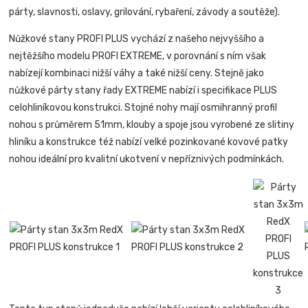
párty, slavnosti, oslavy, grilování, rybaření, závody a soutěže).
Nůžkové stany PROFI PLUS vychází z našeho nejvyššího a
nejtěžšího modelu PROFI EXTREME, v porovnání s ním však
nabízejí kombinaci nižší váhy a také nižší ceny. Stejně jako
nůžkové párty stany řady EXTREME nabízí i specifikace PLUS
celohliníkovou konstrukci. Stojné nohy mají osmihranný profil
nohou s průměrem 51mm, klouby a spoje jsou vyrobené ze slitiny
hliníku a konstrukce též nabízí velké pozinkované kovové patky
nohou ideální pro kvalitní ukotvení v nepříznivých podmínkách.