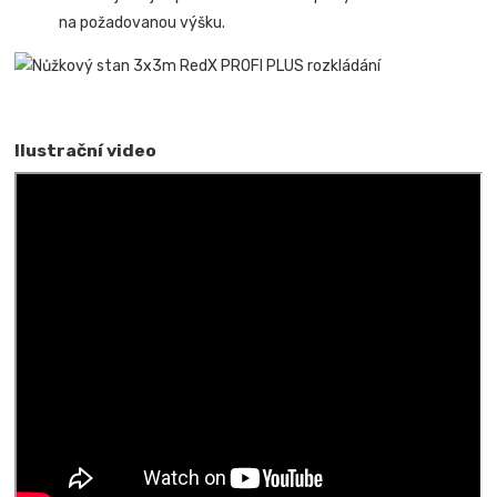
na požadovanou výšku.
Ilustrační video