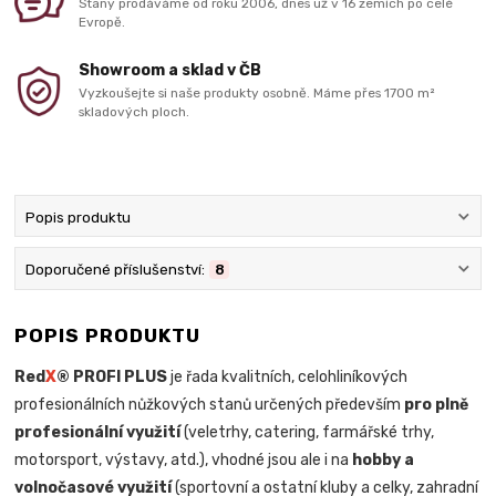
Stany prodáváme od roku 2006, dnes už v 16 zemích po celé
Evropě.
Showroom a sklad v ČB
Vyzkoušejte si naše produkty osobně. Máme přes 1700 m²
skladových ploch.
Popis produktu
Doporučené příslušenství:
8
POPIS PRODUKTU
Red
X
® PROFI PLUS
je řada kvalitních, celohliníkových
profesionálních nůžkových stanů určených především
pro plně
profesionální využití
(veletrhy, catering, farmářské trhy,
motorsport, výstavy, atd.), vhodné jsou ale i na
hobby a
volnočasové využití
(sportovní a ostatní kluby a celky, zahradní