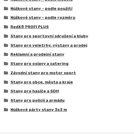
Nůžkové stany - podle použití
Nůžkové stany - podle rozměru
RedX® PROFI PLUS
Stany pro sportovní sdružení a kluby
Stany pro veletrhy, výstavy a prodej
Reklamní a prodejní stany
Stany pro oslavy a catering
Závodní stany pro motor sport
Stany pro obce, města a kraje
Stany pro hasiče a SDH
Stany pro policii a armádu
Nůžkové párty stany 3x3 m