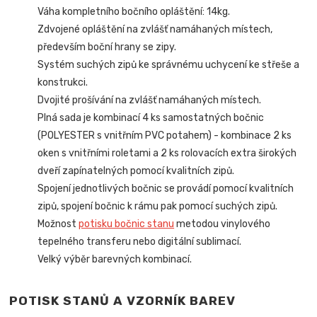
Váha kompletního bočního opláštění: 14kg.
Zdvojené opláštění na zvlášť namáhaných místech,
především boční hrany se zipy.
Systém suchých zipů ke správnému uchycení ke střeše a
konstrukci.
Dvojité prošívání na zvlášť namáhaných místech.
Plná sada je kombinací 4 ks samostatných bočnic
(POLYESTER s vnitřním PVC potahem) - kombinace 2 ks
oken s vnitřními roletami a 2 ks rolovacích extra širokých
dveří zapínatelných pomocí kvalitních zipů.
Spojení jednotlivých bočnic se provádí pomocí kvalitních
zipů, spojení bočnic k rámu pak pomocí suchých zipů.
Možnost
potisku bočnic stanu
metodou vinylového
tepelného transferu nebo digitální sublimací.
Velký výběr barevných kombinací.
POTISK STANŮ A VZORNÍK BAREV