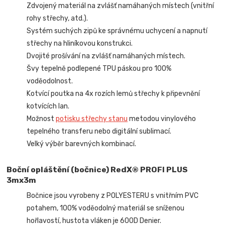
Zdvojený materiál na zvlášť namáhaných místech (vnitřní
rohy střechy, atd.).
Systém suchých zipů ke správnému uchycení a napnutí
střechy na hliníkovou konstrukci.
Dvojité prošívání na zvlášť namáhaných místech.
Švy tepelně podlepené TPU páskou pro 100%
voděodolnost.
Kotvící poutka na 4x rozích lemů střechy k připevnění
kotvících lan.
Možnost
potisku střechy stanu
metodou vinylového
tepelného transferu nebo digitální sublimací.
Velký výběr barevných kombinací.
Boční opláštění (bočnice) RedX® PROFI PLUS
3mx3m
Bočnice jsou vyrobeny z POLYESTERU s vnitřním PVC
potahem, 100% voděodolný materiál se sníženou
hořlavostí, hustota vláken je 600D Denier.