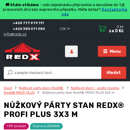
🚚 Stále stíháme
- vaši objednávku připravíme a doručíme do 1-2
pracovních dnů bez expresního příplatku. Máte dotaz?
Kontaktujte
nás
+420 777 979 111
0
ks
+420 380 071 380
CZK
za
0 Kč
info@redx.cz
Menu
Hledat
Úvod
Nůžkové párty stany RedX®
Nůžkové stany - podle modelu
RedX® PROFI PLUS
Nůžkový párty stan RedX® PROFI PLUS 3x3 m
NŮŽKOVÝ PÁRTY STAN REDX®
PROFI PLUS 3X3 M
TOP produkt
Doprava ZDARMA