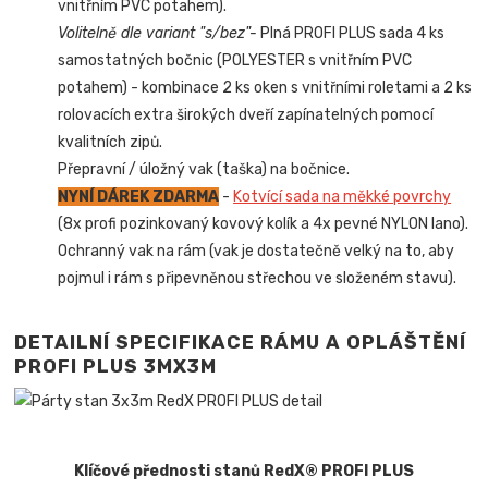
vnitřním PVC potahem).
Volitelně dle variant "s/bez"-
Plná PROFI PLUS sada 4 ks
samostatných bočnic (POLYESTER s vnitřním PVC
potahem) - kombinace 2 ks oken s vnitřními roletami a 2 ks
rolovacích extra širokých dveří zapínatelných pomocí
kvalitních zipů.
Přepravní / úložný vak (taška) na bočnice.
NYNÍ DÁREK ZDARMA
-
Kotvící sada na měkké povrchy
(8x profi pozinkovaný kovový kolík a 4x pevné NYLON lano).
Ochranný vak na rám (vak je dostatečně velký na to, aby
pojmul i rám s připevněnou střechou ve složeném stavu).
DETAILNÍ SPECIFIKACE RÁMU A OPLÁŠTĚNÍ
PROFI PLUS 3MX3M
Klíčové přednosti stanů RedX® PROFI PLUS