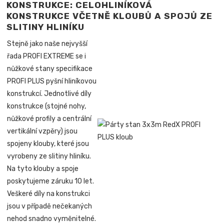
KONSTRUKCE: CELOHLINÍKOVÁ
KONSTRUKCE VČETNĚ KLOUBŮ A SPOJŮ ZE
SLITINY HLINÍKU
Stejně jako naše nejvyšší
řada PROFI EXTREME se i
nůžkové stany specifikace
PROFI PLUS pyšní hliníkovou
konstrukcí. Jednotlivé díly
konstrukce (stojné nohy,
nůžkové profily a centrální
vertikální vzpěry) jsou
spojeny klouby, které jsou
vyrobeny ze slitiny hliníku.
Na tyto klouby a spoje
poskytujeme záruku 10 let.
Veškeré díly na konstrukci
jsou v případě nečekaných
nehod snadno vyměnitelné.