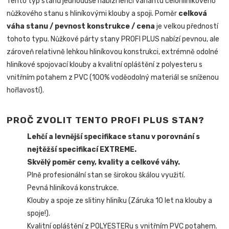
Tento typ stanů jednoduše nabízí lehčí variantu celohliníkového
nůžkového stanu s hliníkovými klouby a spoji. Poměr
celková
váha stanu / pevnost konstrukce / cena
je velkou předností
tohoto typu. Nůžkové párty stany PROFI PLUS nabízí pevnou, ale
zároveň relativně lehkou hliníkovou konstrukci, extrémně odolné
hliníkové spojovací klouby a kvalitní opláštění z polyesteru s
vnitřním potahem z PVC (100% voděodolný materiál se sníženou
hořlavostí).
PROČ ZVOLIT TENTO PROFI PLUS STAN?
Lehčí a levnější specifikace stanu v porovnání s
nejtěžší specifikací EXTREME.
Skvělý poměr ceny, kvality a celkové váhy.
Plně profesionální stan se širokou škálou využití.
Pevná hliníková konstrukce.
Klouby a spoje ze slitiny hliníku (Záruka 10 let na klouby a
spoje!).
Kvalitní opláštění z POLYESTERu s vnitřním PVC potahem.