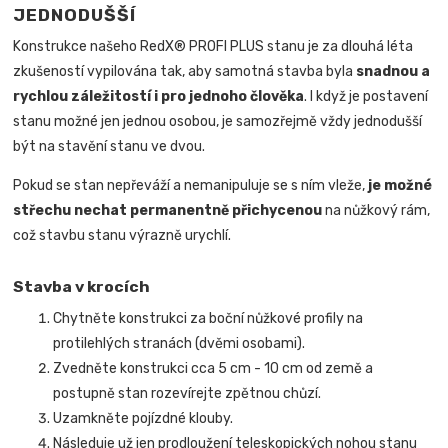
JEDNODUŠŠÍ
Konstrukce našeho RedX® PROFI PLUS stanu je za dlouhá léta
zkušeností vypilována tak, aby samotná stavba byla
snadnou a
rychlou záležitostí i pro jednoho člověka
.
I když je postavení
stanu možné jen jednou osobou, je samozřejmě vždy jednodušší
být na stavění stanu ve dvou.
Pokud se stan nepřeváží a nemanipuluje se s ním vleže,
je možné
střechu nechat permanentně přichycenou
na nůžkový rám,
což stavbu stanu výrazně urychlí.
Stavba v krocích
Chytněte konstrukci za boční nůžkové profily na
protilehlých stranách (dvěmi osobami).
Zvedněte konstrukci cca 5 cm - 10 cm od země a
postupně stan rozevírejte zpětnou chůzí.
Uzamkněte pojízdné klouby.
Následuje už jen prodloužení teleskopických nohou stanu