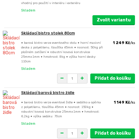
vhodný pro použití v interiéru i exteriéru
Skladem
Zvolit variantu
Skládací bistro stolek 80cm
• barová bistro verze eventového stolu • horní masivní
1 249 Kč
/
ks
deska z polyetilenu, tloušťka 45mm • nosnost: 50kg při
plošném zatížení • robustní kovová konstrukce
25mmx1mm • hmotnost: 8kg • výška horní desky:
110cm
Skladem
Přidat do košíku
Skládací barová bistro židle
• barová bistro verze eventové židle • sedátko a opěrka
1 149 Kč
/
ks
z polyetilenu, tloušťka 45mm • nosnost: 150kg •
robustní kovová konstrukce 25mmx1mm • hmotnost:
6,2kg • výška sedáku: 70cm
Skladem
Přidat do košíku