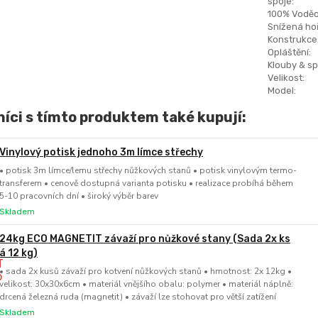
spoje:
100% Voděo
Snížená hoř
Konstrukce
Opláštění:
Klouby & sp
Velikost:
Model:
íci s tímto produktem také kupují:
Vinylový potisk jednoho 3m límce střechy
• potisk 3m límce/lemu střechy nůžkových stanů • potisk vinylovým termo-
transferem • cenově dostupná varianta potisku • realizace probíhá během
5-10 pracovních dní • široký výběr barev
Skladem
24kg ECO MAGNETIT závaží pro nůžkové stany (Sada 2x ks
á 12 kg)
• sada 2x kusů závaží pro kotvení nůžkových stanů • hmotnost: 2x 12kg •
velikost: 30x30x6cm • materiál vnějšího obalu: polymer • materiál náplně:
drcená železná ruda (magnetit) • závaží lze stohovat pro větší zatížení
Skladem