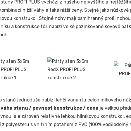
stany PROFI PLUS vychází z našeho nejvyššího a nejtěžšíh
 kombinaci nižší váhy a také nižší ceny. Stejně jako nůžkové
íkovou konstrukci. Stojné nohy mají osmihranný profil noho
hliníku a konstrukce též nabízí velké pozinkované kovové patk
ách.
p stanů jednoduše nabízí lehčí variantu celohliníkového nůž
 váha stanu / pevnost konstrukce / cena
je velkou pře
evnou, ale zároveň relativně lehkou hliníkovou konstrukci, e
í z polyesteru s vnitřním potahem z PVC (100% voděodolný m