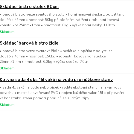
Skládací bistro stolek 80cm
• barová bistro verze eventového stolu • horní masivní deska z polyetilenu,
tloušťka 45mm • nosnost: 50kg při plošném zatížení • robustní kovová
konstrukce 25mmx1mm • hmotnost: 8kg • výška horní desky: 110cm
Skladem
Skládací barová bistro židle
• barová bistro verze eventové židle • sedátko a opěrka z polyetilenu,
tloušťka 45mm • nosnost: 150kg • robustní kovová konstrukce
25mmx1mm • hmotnost: 6,2kg • výška sedáku: 70cm
Skladem
Kotvící sada 4x ks 15l vaků na vodu pro nůžkové stany
• sada 4x vaků na vodu nebo písek • rychlé ukotvení stanu na jakémkoliv
povrchu • materiál: svařované PVC • objem každého vaku: 15l • připevnění
ke konstrukci stanu pomocí popruhů se suchými zipy
Skladem