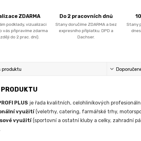
alizace ZDARMA
Do 2 pracovních dnů
1
ám podklady, vizualizaci
Stany doručíme ZDARMA a bez
Stany 
ro vás připravíme zdarma
expresního příplatku. DPD a
dnes
zději do 2 prac. dní).
Dachser.
s produktu
Doporučené 
S PRODUKTU
PROFI PLUS
je řada kvalitních, celohliníkových profesion
onální využití
(veletrhy, catering, farmářské trhy, motorspor
sové využití
(sportovní a ostatní kluby a celky, zahradní pár
.