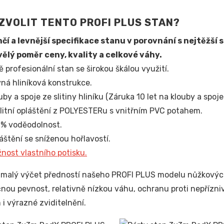
ZVOLIT TENTO PROFI PLUS STAN?
čí a levnější specifikace stanu v porovnání s nejtěžší
ělý poměr ceny, kvality a celkové váhy.
ě profesionální stan se širokou škálou využití.
ná hliníková konstrukce.
uby a spoje ze slitiny hliníku (Záruka 10 let na klouby a spoje!
litní opláštění z POLYESTERu s vnitřním PVC potahem.
% voděodolnost.
áštění se sníženou hořlavostí.
nost vlastního potisku.
n malý výčet předností našeho PROFI PLUS modelu nůžkových 
nou pevnost, relativně nízkou váhu, ochranu proti nepřízni
 i výrazné zviditelnění.