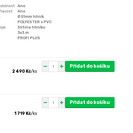
dolnost:
Ano
lavost:
Ano
:
Ø 51mm hliník
POLYESTER s PVC
oje:
Slitina hliníku
3x3 m
PROFI PLUS
Přidat do košíku
2 490 Kč
/
ks
Přidat do košíku
1 719 Kč
/
ks