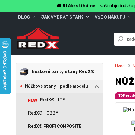
🚚 Stále stíháme
- vaši objednávku 
BLOG
JAK VYBRAT STAN?
VŠE O NÁKUPU
Úvod
Nůžkové párty stany RedX®
NŮŽ
Nůžkové stany - podle modelu
TOP prod
RedX® LITE
RedX® HOBBY
RedX® PROFI COMPOSITE