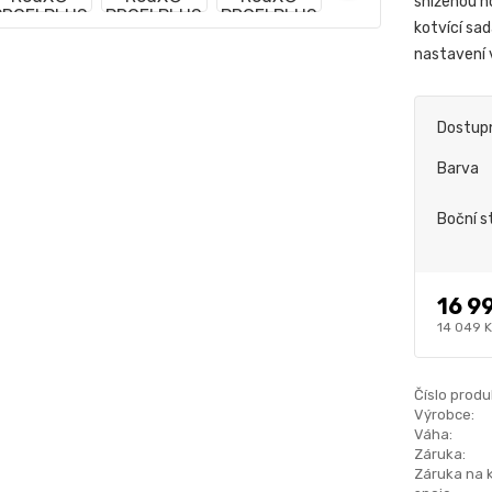
sníženou h
kotvící sa
nastavení
Dostup
Barva
Boční s
16 9
14 049 
Číslo produ
Výrobce:
Váha:
Záruka:
Záruka na 