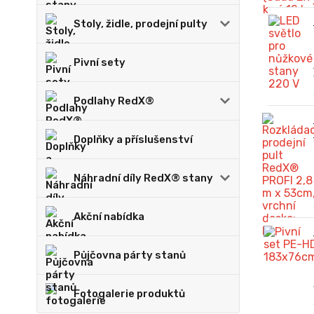
Stoly, židle, prodejní pulty
Pivní sety
Podlahy RedX®
Doplňky a příslušenství
Náhradní díly RedX® stany
Akční nabídka
Půjčovna párty stanů
Fotogalerie produktů