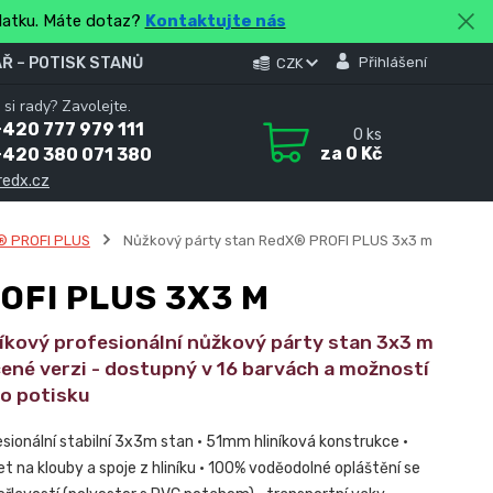
platku. Máte dotaz?
Kontaktujte nás
Ř – POTISK STANŮ
Přihlášení
CZK
 si rady? Zavolejte.
420 777 979 111
0
ks
za
0 Kč
+420 380 071 380
redx.cz
® PROFI PLUS
Nůžkový párty stan RedX® PROFI PLUS 3x3 m
OFI PLUS 3X3 M
níkový profesionální nůžkový párty stan 3x3 m
ené verzi - dostupný v 16 barvách a možností
ho potisku
esionální stabilní 3x3m stan • 51mm hliníková konstrukce •
et na klouby a spoje z hliníku • 100% voděodolné opláštění se