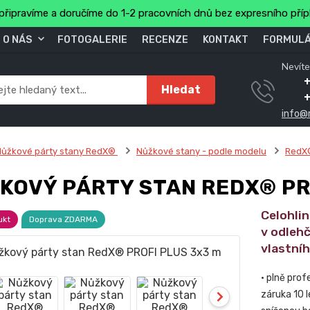
připravíme a doručíme do 1-2 pracovních dnů bez expresního pří
O NÁS
FOTOGALERIE
RECENZE
KONTAKT
FORMULÁ
Nevíte
+
Hledat
info@
Nůžkové párty stany RedX®
Nůžkové stany - podle modelu
RedX
KOVÝ PÁRTY STAN REDX® PR
Celohli
ukt
Doprava ZDARMA
v odlehč
vlastní
• plně prof
záruka 10 l