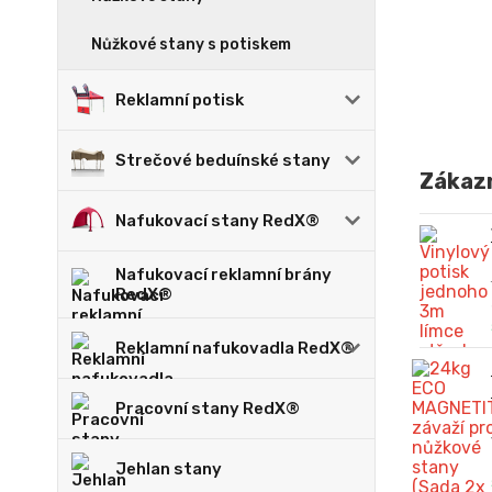
Nůžkové stany s potiskem
Reklamní potisk
Strečové beduínské stany
Zákazn
Nafukovací stany RedX®
Nafukovací reklamní brány
RedX®
Reklamní nafukovadla RedX®
Pracovní stany RedX®
Jehlan stany