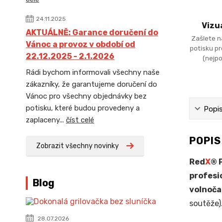
24.11.2025
Vizu
AKTUÁLNĚ: Garance doručení do
Zašlete n
Vánoc a provoz v období od
potisku p
22.12.2025 - 2.1.2026
(nejpo
Rádi bychom informovali všechny naše
zákazníky, že garantujeme doručení do
Vánoc pro všechny objednávky bez
potisku, které budou provedeny a
Popi
zaplaceny...
číst celé
POPI
Zobrazit všechny novinky
Red
X
® 
profesi
Blog
volnoča
soutěže)
28.07.2026