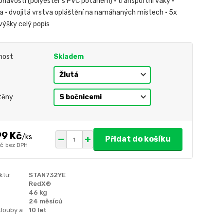
ořlavostí (polyester s PVC potahem) • transportní vaky •
da • dvojitá vrstva opláštění na namáhaných místech • 5x
 výšky
celý popis
nost
Skladem
těny
99 Kč
/
ks
Přidat do košíku
Kč
bez DPH
ktu:
STAN732YE
RedX®
46 kg
24 měsíců
klouby a
10 let