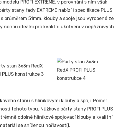
o modelu PROFI EXTREME, v porovnání s ním však
 párty stany řady EXTREME nabízí i specifikace PLUS
u s průměrem 51mm, klouby a spoje jsou vyrobené ze
y nohou ideální pro kvalitní ukotvení v nepříznivých
kového stanu s hliníkovými klouby a spoji. Poměr
dností tohoto typu. Nůžkové párty stany PROFI PLUS
xtrémně odolné hliníkové spojovací klouby a kvalitní
ateriál se sníženou hořlavostí).