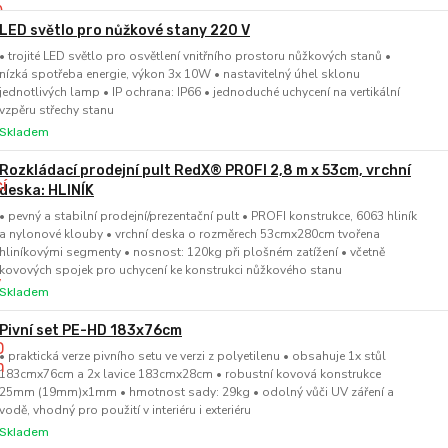
LED světlo pro nůžkové stany 220 V
• trojité LED světlo pro osvětlení vnitřního prostoru nůžkových stanů •
nízká spotřeba energie, výkon 3x 10W • nastavitelný úhel sklonu
jednotlivých lamp • IP ochrana: IP66 • jednoduché uchycení na vertikální
vzpěru střechy stanu
Skladem
Rozkládací prodejní pult RedX® PROFI 2,8 m x 53cm, vrchní
deska: HLINÍK
• pevný a stabilní prodejní/prezentační pult • PROFI konstrukce, 6063 hliník
a nylonové klouby • vrchní deska o rozměrech 53cmx280cm tvořena
hliníkovými segmenty • nosnost: 120kg při plošném zatížení • včetně
kovových spojek pro uchycení ke konstrukci nůžkového stanu
Skladem
Pivní set PE-HD 183x76cm
• praktická verze pivního setu ve verzi z polyetilenu • obsahuje 1x stůl
183cmx76cm a 2x lavice 183cmx28cm • robustní kovová konstrukce
25mm (19mm)x1mm • hmotnost sady: 29kg • odolný vůči UV záření a
vodě, vhodný pro použití v interiéru i exteriéru
Skladem