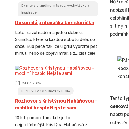
Nůžkové 
Eventy a branding: nápady, vychytávky a
nabízejí
inspirace
celohlin
Dokonalá grilovačka bez sluníčka
slitiny 
Léto na zahradě má jednu slabinu.
podmínk
Sluníčko, které si každou sobotu dělá, co
chce. Buď peče tak, že u grilu vydržíte pět
minut, nebo se objeví mrak a z...
číst celé
24.04.2026
Rozhovory se zákazníky RedX
Tento ty
Rozhovor s Kristýnou Habáňovou -
celková
mobilní hospic Nejste sami
nabízí p
10 let pomoci tam, kde je to
opláštěn
nejpotřebnější. Kristýna Habáňová z