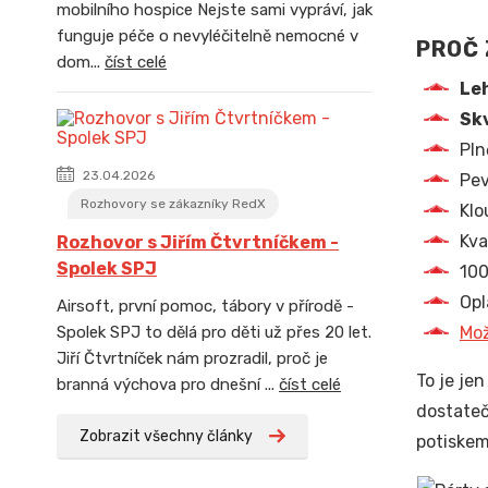
mobilního hospice Nejste sami vypráví, jak
funguje péče o nevyléčitelně nemocné v
PROČ 
dom...
číst celé
Leh
Skv
Pln
23.04.2026
Pev
Rozhovory se zákazníky RedX
Klo
Kva
Rozhovor s Jiřím Čtvrtníčkem -
Spolek SPJ
100
Opl
Airsoft, první pomoc, tábory v přírodě -
Mož
Spolek SPJ to dělá pro děti už přes 20 let.
Jiří Čtvrtníček nám prozradil, proč je
To je je
branná výchova pro dnešní ...
číst celé
dostateč
Zobrazit všechny články
potiskem