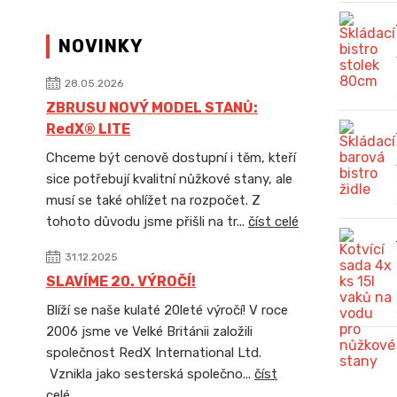
NOVINKY
28.05.2026
ZBRUSU NOVÝ MODEL STANŮ:
RedX® LITE
Chceme být cenově dostupní i těm, kteří
sice potřebují kvalitní nůžkové stany, ale
musí se také ohlížet na rozpočet. Z
tohoto důvodu jsme přišli na tr...
číst celé
31.12.2025
SLAVÍME 20. VÝROČÍ!
Blíží se naše kulaté 20leté výročí! V roce
2006 jsme ve Velké Británii založili
společnost RedX International Ltd.
Vznikla jako sesterská společno...
číst
celé