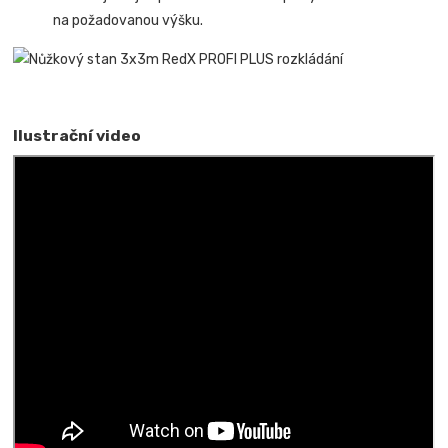
na požadovanou výšku.
Ilustrační video