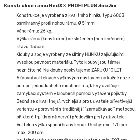
Konstrukce rámu RedX® PROFI PLUS 3mx3m
Konstrukce je vyrobena z kvalitního hliníku typu 6063,
osmihranný profil nohou rámu, Ø 51mm.
Váha rámu: 26 kg.
Výška rámu (konstrukce) ve složeném (neotevřeném)
stavu: 155cm.
Klouby a spoje vyrobeny ze slitiny HLINÍKU zajišťujícími
vysokou pevnost materiálu. Tyto klouby jsou téměř
nezničitelné. Na klouby poskytujeme ZÁRUKU 10 LET.
5 úrovní volitelných výškových nastavení na každé noze
pomocí jednoduchého mechanismu, který uvolňuje
zamykací systém v kloubech pomocí vytažení pojistky.
Jedná se o kvalitnější, rychlejší a pro uživatele přívětivější
variantu v porovnání s tradičnější “zamačkávací” metodou,
při které trpí (kromě nervů) především prsty uživatele.
Volitelná výška spodní hrany lemu střechy: min. 170 cm –
max. 200 cm.