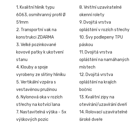
1. Kvalitní hliník typu
8. Vnitřní uzavíratelné
6063, osmihranný profil Ø
okenní rolety
51mm
9. Dvojitá vrstva
2. Transportní vak na
opláštění v rozích střechy
konstrukci ZDARMA
10. Švy podlepeny TPU
3. Velké pozinkované
páskou
kovové patky k ukotvení
11. Dvojitá vrstva
stanu
opláštění na namáhaných
4. Klouby a spoje
místech
vyrobeny ze slitiny hliníku
12. Dvojitá vrstva
5. Vertikální vzpěra s
opláštění na krajích
vestavěnou pružinou
bočnic
6. Nylonová oka v rozích
13. Kvalitní zipy na
střechy na kotvící lana
otevírání/uzavírání dveří
7. Nastavitelná výška - 5x
14. Rolovací uzavíratelné
výškových pozic
široké dveře