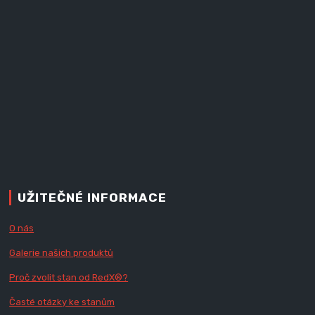
UŽITEČNÉ INFORMACE
O nás
Galerie našich produktů
Proč zvolit stan od Red
X
®?
Časté otázky ke stanům