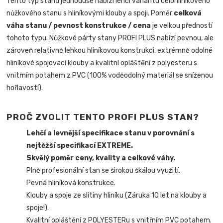
Tento typ stanů jednoduše nabízí lehčí variantu celohliníkového
nůžkového stanu s hliníkovými klouby a spoji. Poměr
celková
váha stanu / pevnost konstrukce / cena
je velkou předností
tohoto typu. Nůžkové párty stany PROFI PLUS nabízí pevnou, ale
zároveň relativně lehkou hliníkovou konstrukci, extrémně odolné
hliníkové spojovací klouby a kvalitní opláštění z polyesteru s
vnitřním potahem z PVC (100% voděodolný materiál se sníženou
hořlavostí).
PROČ ZVOLIT TENTO PROFI PLUS STAN?
Lehčí a levnější specifikace stanu v porovnání s
nejtěžší specifikací EXTREME.
Skvělý poměr ceny, kvality a celkové váhy.
Plně profesionální stan se širokou škálou využití.
Pevná hliníková konstrukce.
Klouby a spoje ze slitiny hliníku (Záruka 10 let na klouby a
spoje!).
Kvalitní opláštění z POLYESTERu s vnitřním PVC potahem.