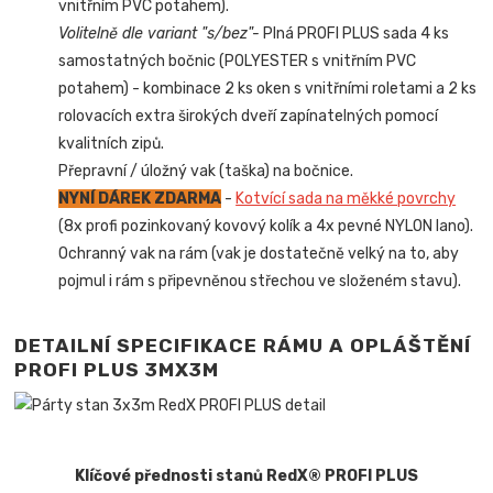
vnitřním PVC potahem).
Volitelně dle variant "s/bez"-
Plná PROFI PLUS sada 4 ks
samostatných bočnic (POLYESTER s vnitřním PVC
potahem) - kombinace 2 ks oken s vnitřními roletami a 2 ks
rolovacích extra širokých dveří zapínatelných pomocí
kvalitních zipů.
Přepravní / úložný vak (taška) na bočnice.
NYNÍ DÁREK ZDARMA
-
Kotvící sada na měkké povrchy
(8x profi pozinkovaný kovový kolík a 4x pevné NYLON lano).
Ochranný vak na rám (vak je dostatečně velký na to, aby
pojmul i rám s připevněnou střechou ve složeném stavu).
DETAILNÍ SPECIFIKACE RÁMU A OPLÁŠTĚNÍ
PROFI PLUS 3MX3M
Klíčové přednosti stanů RedX® PROFI PLUS