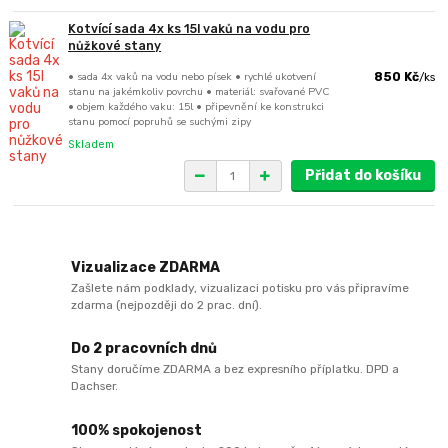
Kotvící sada 4x ks 15l vaků na vodu pro
nůžkové stany
• sada 4x vaků na vodu nebo písek • rychlé ukotvení
850 Kč
/
ks
stanu na jakémkoliv povrchu • materiál: svařované PVC
• objem každého vaku: 15l • připevnění ke konstrukci
stanu pomocí popruhů se suchými zipy
Skladem
Přidat do košíku
Vizualizace ZDARMA
Zašlete nám podklady, vizualizaci potisku pro vás připravíme
zdarma (nejpozději do 2 prac. dní).
Do 2 pracovních dnů
Stany doručíme ZDARMA a bez expresního příplatku. DPD a
Dachser.
100% spokojenost