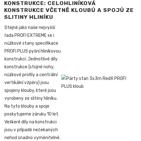
KONSTRUKCE: CELOHLINÍKOVÁ
KONSTRUKCE VČETNĚ KLOUBŮ A SPOJŮ ZE
SLITINY HLINÍKU
Stejně jako naše nejvyšší
řada PROFI EXTREME se i
nůžkové stany specifikace
PROFI PLUS pyšní hliníkovou
konstrukcí. Jednotlivé díly
konstrukce (stojné nohy,
nůžkové profily a centrální
vertikální vzpěry) jsou
spojeny klouby, které jsou
vyrobeny ze slitiny hliníku.
Na tyto klouby a spoje
poskytujeme záruku 10 let.
Veškeré díly na konstrukci
jsou v případě nečekaných
nehod snadno vyměnitelné.