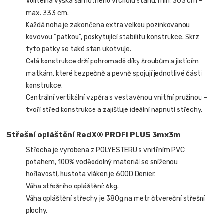
Volitelná výška samotného vrcholu stanu: min. 303 cm –
max. 333 cm.
Každá noha je zakončena extra velkou pozinkovanou
kovovou “patkou”, poskytující stabilitu konstrukce. Skrz
tyto patky se také stan ukotvuje.
Celá konstrukce drží pohromadě díky šroubům a jistícím
matkám, které bezpečně a pevně spojují jednotlivé části
konstrukce.
Centrální vertikální vzpěra s vestavěnou vnitřní pružinou –
tvoří střed konstrukce a zajišťuje ideální napnutí střechy.
Střešní opláštění RedX® PROFI PLUS 3mx3m
Střecha je vyrobena z POLYESTERU s vnitřním PVC
potahem, 100% voděodolný materiál se sníženou
hořlavostí, hustota vláken je 600D Denier.
Váha střešního opláštění: 6kg.
Váha opláštění střechy je 380g na metr čtvereční střešní
plochy.