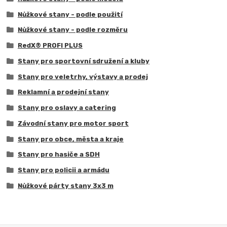
Nůžkové stany - podle použití
Nůžkové stany - podle rozměru
RedX® PROFI PLUS
Stany pro sportovní sdružení a kluby
Stany pro veletrhy, výstavy a prodej
Reklamní a prodejní stany
Stany pro oslavy a catering
Závodní stany pro motor sport
Stany pro obce, města a kraje
Stany pro hasiče a SDH
Stany pro policii a armádu
Nůžkové párty stany 3x3 m