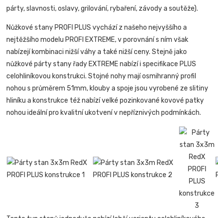
párty, slavnosti, oslavy, grilování, rybaření, závody a soutěže).
Nůžkové stany PROFI PLUS vychází z našeho nejvyššího a
nejtěžšího modelu PROFI EXTREME, v porovnání s ním však
nabízejí kombinaci nižší váhy a také nižší ceny. Stejně jako
nůžkové párty stany řady EXTREME nabízí i specifikace PLUS
celohliníkovou konstrukci. Stojné nohy mají osmihranný profil
nohou s průměrem 51mm, klouby a spoje jsou vyrobené ze slitiny
hliníku a konstrukce též nabízí velké pozinkované kovové patky
nohou ideální pro kvalitní ukotvení v nepříznivých podmínkách.