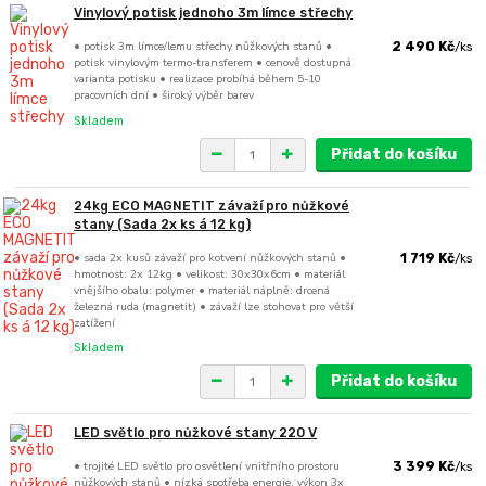
Vinylový potisk jednoho 3m límce střechy
• potisk 3m límce/lemu střechy nůžkových stanů •
2 490 Kč
/
ks
potisk vinylovým termo-transferem • cenově dostupná
varianta potisku • realizace probíhá během 5-10
pracovních dní • široký výběr barev
Skladem
Přidat do košíku
24kg ECO MAGNETIT závaží pro nůžkové
stany (Sada 2x ks á 12 kg)
• sada 2x kusů závaží pro kotvení nůžkových stanů •
1 719 Kč
/
ks
hmotnost: 2x 12kg • velikost: 30x30x6cm • materiál
vnějšího obalu: polymer • materiál náplně: drcená
železná ruda (magnetit) • závaží lze stohovat pro větší
zatížení
Skladem
Přidat do košíku
LED světlo pro nůžkové stany 220 V
• trojité LED světlo pro osvětlení vnitřního prostoru
3 399 Kč
/
ks
nůžkových stanů • nízká spotřeba energie, výkon 3x