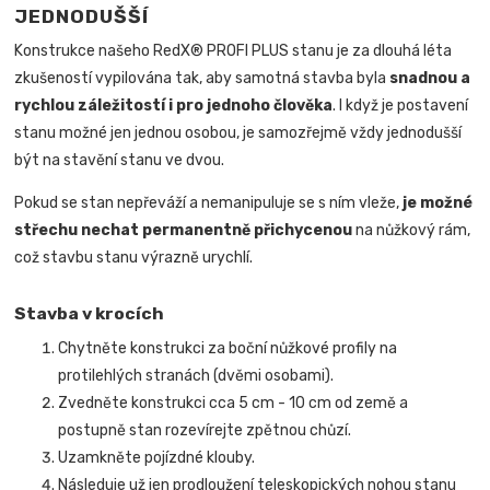
JEDNODUŠŠÍ
Konstrukce našeho RedX® PROFI PLUS stanu je za dlouhá léta
zkušeností vypilována tak, aby samotná stavba byla
snadnou a
rychlou záležitostí i pro jednoho člověka
.
I když je postavení
stanu možné jen jednou osobou, je samozřejmě vždy jednodušší
být na stavění stanu ve dvou.
Pokud se stan nepřeváží a nemanipuluje se s ním vleže,
je možné
střechu nechat permanentně přichycenou
na nůžkový rám,
což stavbu stanu výrazně urychlí.
Stavba v krocích
Chytněte konstrukci za boční nůžkové profily na
protilehlých stranách (dvěmi osobami).
Zvedněte konstrukci cca 5 cm - 10 cm od země a
postupně stan rozevírejte zpětnou chůzí.
Uzamkněte pojízdné klouby.
Následuje už jen prodloužení teleskopických nohou stanu