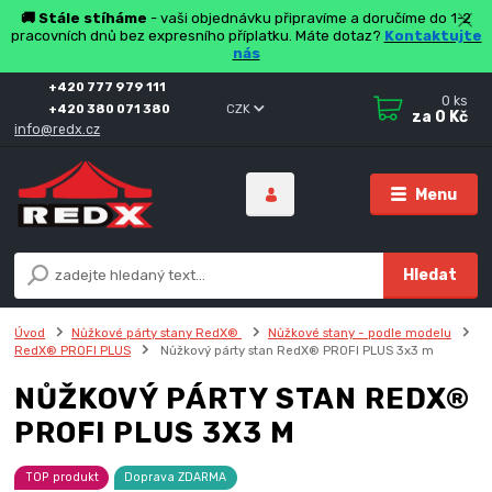
🚚 Stále stíháme
- vaši objednávku připravíme a doručíme do 1-2
pracovních dnů bez expresního příplatku. Máte dotaz?
Kontaktujte
nás
+420 777 979 111
0
ks
+420 380 071 380
CZK
za
0 Kč
info@redx.cz
Menu
Hledat
Úvod
Nůžkové párty stany RedX®
Nůžkové stany - podle modelu
RedX® PROFI PLUS
Nůžkový párty stan RedX® PROFI PLUS 3x3 m
NŮŽKOVÝ PÁRTY STAN REDX®
PROFI PLUS 3X3 M
TOP produkt
Doprava ZDARMA