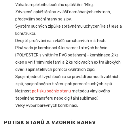
Váha kompletního bočního opláštění: 14kg.
Zdvojené opláštění na zvlášť namáhaných místech,
především boční hrany se zipy.
Systém suchých zipů ke správnému uchycení ke střeše a
konstrukci.
Dvojité prošívání na zvlášť namáhaných místech.
Plná sada je kombinací 4 ks samostatných bočnic
(POLYESTER s vnitřním PVC potahem) - kombinace 2 ks
oken s vnitřními roletami a 2 ks rolovacích extra širokých
dveří zapínatelných pomocí kvalitních zipů.
Spojení jednotlivých bočnic se provádí pomocí kvalitních
zipů, spojení bočnic k rámu pak pomocí suchých zipů.
Možnost
potisku bočnic stanu
metodou vinylového
tepelného transferu nebo digitální sublimací.
Velký výběr barevných kombinací.
POTISK STANŮ A VZORNÍK BAREV