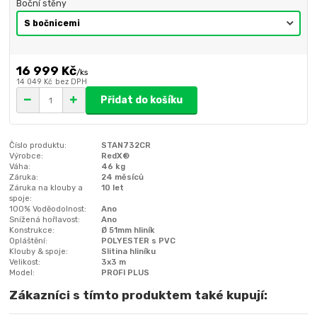
Boční stěny
16 999 Kč
/
ks
14 049 Kč
bez DPH
Přidat do košíku
Číslo produktu:
STAN732CR
Výrobce:
RedX®
Váha:
46 kg
Záruka:
24 měsíců
Záruka na klouby a
10 let
spoje:
100% Voděodolnost:
Ano
Snížená hořlavost:
Ano
Konstrukce:
Ø 51mm hliník
Opláštění:
POLYESTER s PVC
Klouby & spoje:
Slitina hliníku
Velikost:
3x3 m
Model:
PROFI PLUS
Zákazníci s tímto produktem také kupují: