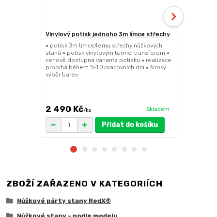
Vinylový potisk jednoho 3m límce střechy
24kg ECO M
stany (Sada
• potisk 3m límce/lemu střechy nůžkových
stanů • potisk vinylovým termo-transferem •
• sada 2x ku
cenově dostupná varianta potisku • realizace
stanů • hmotn
probíhá během 5-10 pracovních dní • široký
30x30x6cm • 
výběr barev
polymer • ma
ruda (magnet
větší zatížení
2 490 Kč
1 719 Kč
Skladem
/
ks
/
Přidat do košíku
ZBOŽÍ ZAŘAZENO V KATEGORIÍCH
Nůžkové párty stany RedX®
Nůžkové stany - podle modelu