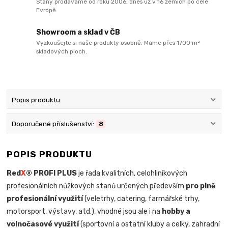
Stany prodáváme od roku 2006, dnes už v 16 zemích po celé
Evropě.
Showroom a sklad v ČB
Vyzkoušejte si naše produkty osobně. Máme přes 1700 m²
skladových ploch.
Popis produktu
Doporučené příslušenství:
8
POPIS PRODUKTU
Red
X
® PROFI PLUS
je řada kvalitních, celohliníkových
profesionálních nůžkových stanů určených především
pro plně
profesionální využití
(veletrhy, catering, farmářské trhy,
motorsport, výstavy, atd.), vhodné jsou ale i na
hobby a
volnočasové využití
(sportovní a ostatní kluby a celky, zahradní