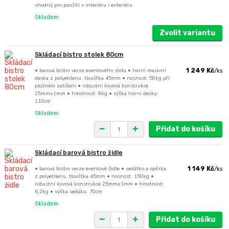
vhodný pro použití v interiéru i exteriéru
Skladem
Zvolit variantu
Skládací bistro stolek 80cm
• barová bistro verze eventového stolu • horní masivní
1 249 Kč
/
ks
deska z polyetilenu, tloušťka 45mm • nosnost: 50kg při
plošném zatížení • robustní kovová konstrukce
25mmx1mm • hmotnost: 8kg • výška horní desky:
110cm
Skladem
Přidat do košíku
Skládací barová bistro židle
• barová bistro verze eventové židle • sedátko a opěrka
1 149 Kč
/
ks
z polyetilenu, tloušťka 45mm • nosnost: 150kg •
robustní kovová konstrukce 25mmx1mm • hmotnost:
6,2kg • výška sedáku: 70cm
Skladem
Přidat do košíku