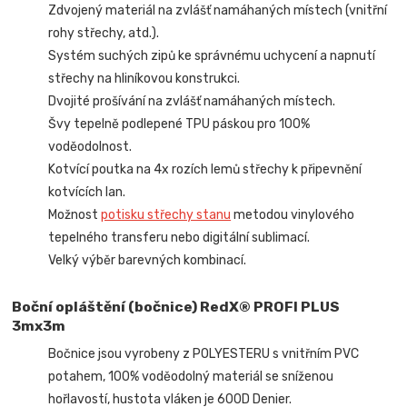
Zdvojený materiál na zvlášť namáhaných místech (vnitřní
rohy střechy, atd.).
Systém suchých zipů ke správnému uchycení a napnutí
střechy na hliníkovou konstrukci.
Dvojité prošívání na zvlášť namáhaných místech.
Švy tepelně podlepené TPU páskou pro 100%
voděodolnost.
Kotvící poutka na 4x rozích lemů střechy k připevnění
kotvících lan.
Možnost
potisku střechy stanu
metodou vinylového
tepelného transferu nebo digitální sublimací.
Velký výběr barevných kombinací.
Boční opláštění (bočnice) RedX® PROFI PLUS
3mx3m
Bočnice jsou vyrobeny z POLYESTERU s vnitřním PVC
potahem, 100% voděodolný materiál se sníženou
hořlavostí, hustota vláken je 600D Denier.