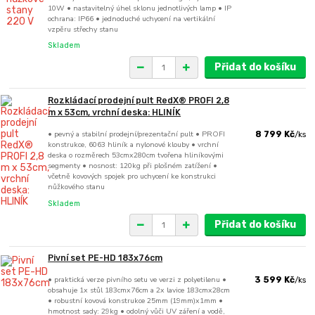
10W • nastavitelný úhel sklonu jednotlivých lamp • IP
ochrana: IP66 • jednoduché uchycení na vertikální
vzpěru střechy stanu
Skladem
Přidat do košíku
Rozkládací prodejní pult RedX® PROFI 2,8
m x 53cm, vrchní deska: HLINÍK
• pevný a stabilní prodejní/prezentační pult • PROFI
8 799 Kč
/
ks
konstrukce, 6063 hliník a nylonové klouby • vrchní
deska o rozměrech 53cmx280cm tvořena hliníkovými
segmenty • nosnost: 120kg při plošném zatížení •
včetně kovových spojek pro uchycení ke konstrukci
nůžkového stanu
Skladem
Přidat do košíku
Pivní set PE-HD 183x76cm
• praktická verze pivního setu ve verzi z polyetilenu •
3 599 Kč
/
ks
obsahuje 1x stůl 183cmx76cm a 2x lavice 183cmx28cm
• robustní kovová konstrukce 25mm (19mm)x1mm •
hmotnost sady: 29kg • odolný vůči UV záření a vodě,