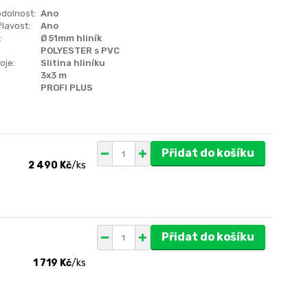
dolnost:
Ano
lavost:
Ano
:
Ø 51mm hliník
POLYESTER s PVC
oje:
Slitina hliníku
3x3 m
PROFI PLUS
Přidat do košíku
2 490 Kč
/
ks
Přidat do košíku
1 719 Kč
/
ks