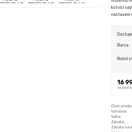
sníženou h
kotvící sa
nastavení
Dostup
Barva
Boční s
16 9
14 049 
Číslo produ
Výrobce:
Váha:
Záruka:
Záruka na 