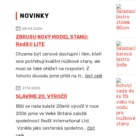
NOVINKY
28.05.2026
ZBRUSU NOVÝ MODEL STANŮ:
RedX® LITE
Chceme být cenově dostupní i těm, kteří
sice potřebují kvalitní nůžkové stany, ale
musí se také ohlížet na rozpočet. Z
tohoto důvodu jsme přišli na tr...
číst celé
31.12.2025
SLAVÍME 20. VÝROČÍ!
Blíží se naše kulaté 20leté výročí! V roce
2006 jsme ve Velké Británii založili
společnost RedX International Ltd.
Vznikla jako sesterská společno...
číst
celé