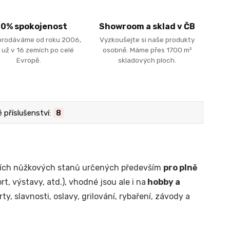
00% spokojenost
Showroom a sklad v ČB
prodáváme od roku 2006,
Vyzkoušejte si naše produkty
 už v 16 zemích po celé
osobně. Máme přes 1700 m²
Evropě.
skladových ploch.
příslušenství:
8
álních nůžkových stanů určených především
pro plně
t, výstavy, atd.), vhodné jsou ale i na
hobby a
ty, slavnosti, oslavy, grilování, rybaření, závody a