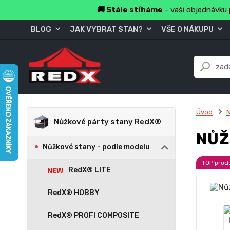
🚚 Stále stíháme
- vaši objednávku 
BLOG
JAK VYBRAT STAN?
VŠE O NÁKUPU
Úvod
Nůžkové párty stany RedX®
NŮŽ
Nůžkové stany - podle modelu
TOP prod
RedX® LITE
RedX® HOBBY
RedX® PROFI COMPOSITE