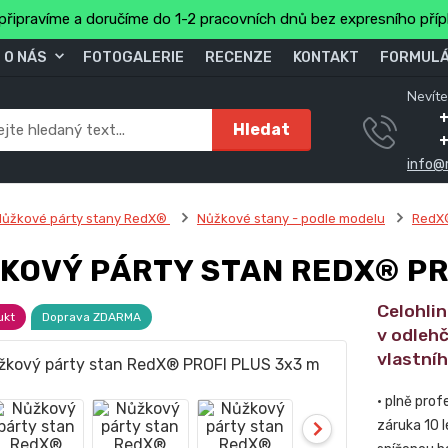
připravíme a doručíme do 1-2 pracovních dnů bez expresního pří
O NÁS
FOTOGALERIE
RECENZE
KONTAKT
FORMULÁ
Nevíte
+
Hledat
info@
Nůžkové párty stany RedX®
Nůžkové stany - podle modelu
RedX
KOVÝ PÁRTY STAN REDX® PR
Celohli
ukt
Doprava ZDARMA
v odlehč
vlastní
• plně prof
záruka 10 l