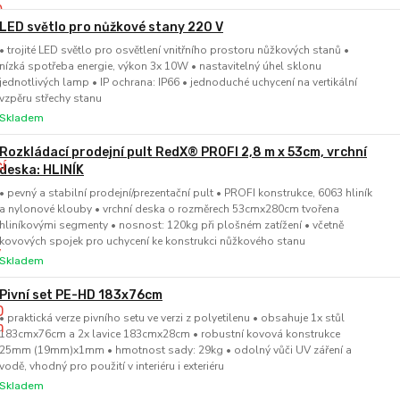
LED světlo pro nůžkové stany 220 V
• trojité LED světlo pro osvětlení vnitřního prostoru nůžkových stanů •
nízká spotřeba energie, výkon 3x 10W • nastavitelný úhel sklonu
jednotlivých lamp • IP ochrana: IP66 • jednoduché uchycení na vertikální
vzpěru střechy stanu
Skladem
Rozkládací prodejní pult RedX® PROFI 2,8 m x 53cm, vrchní
deska: HLINÍK
• pevný a stabilní prodejní/prezentační pult • PROFI konstrukce, 6063 hliník
a nylonové klouby • vrchní deska o rozměrech 53cmx280cm tvořena
hliníkovými segmenty • nosnost: 120kg při plošném zatížení • včetně
kovových spojek pro uchycení ke konstrukci nůžkového stanu
Skladem
Pivní set PE-HD 183x76cm
• praktická verze pivního setu ve verzi z polyetilenu • obsahuje 1x stůl
183cmx76cm a 2x lavice 183cmx28cm • robustní kovová konstrukce
25mm (19mm)x1mm • hmotnost sady: 29kg • odolný vůči UV záření a
vodě, vhodný pro použití v interiéru i exteriéru
Skladem