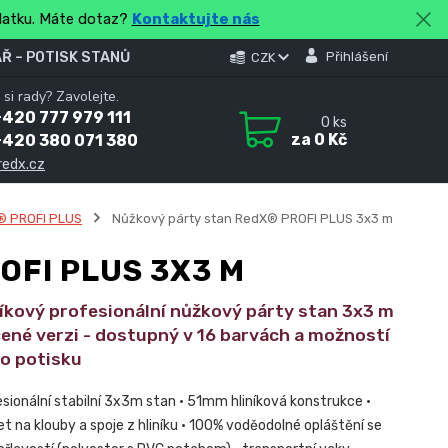
platku. Máte dotaz?
Kontaktujte nás
Ř – POTISK STANŮ
Přihlášení
CZK
 si rady? Zavolejte.
420 777 979 111
0
ks
za
0 Kč
+420 380 071 380
redx.cz
® PROFI PLUS
Nůžkový párty stan RedX® PROFI PLUS 3x3 m
OFI PLUS 3X3 M
níkový profesionální nůžkový párty stan 3x3 m
ené verzi - dostupný v 16 barvách a možností
ho potisku
esionální stabilní 3x3m stan • 51mm hliníková konstrukce •
et na klouby a spoje z hliníku • 100% voděodolné opláštění se