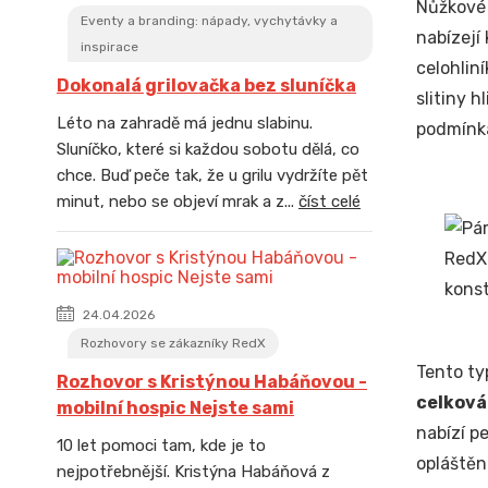
Nůžkové 
Eventy a branding: nápady, vychytávky a
nabízejí
inspirace
celohlin
Dokonalá grilovačka bez sluníčka
slitiny 
Léto na zahradě má jednu slabinu.
podmínk
Sluníčko, které si každou sobotu dělá, co
chce. Buď peče tak, že u grilu vydržíte pět
minut, nebo se objeví mrak a z...
číst celé
24.04.2026
Rozhovory se zákazníky RedX
Tento ty
Rozhovor s Kristýnou Habáňovou -
celková
mobilní hospic Nejste sami
nabízí p
10 let pomoci tam, kde je to
opláštěn
nejpotřebnější. Kristýna Habáňová z