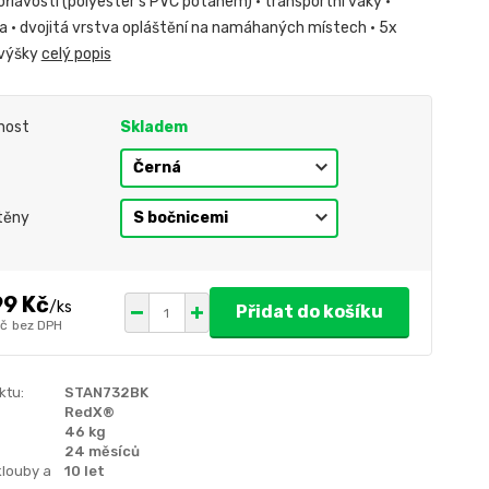
ořlavostí (polyester s PVC potahem) • transportní vaky •
da • dvojitá vrstva opláštění na namáhaných místech • 5x
 výšky
celý popis
nost
Skladem
těny
99 Kč
/
ks
Přidat do košíku
Kč
bez DPH
ktu:
STAN732BK
RedX®
46 kg
24 měsíců
klouby a
10 let