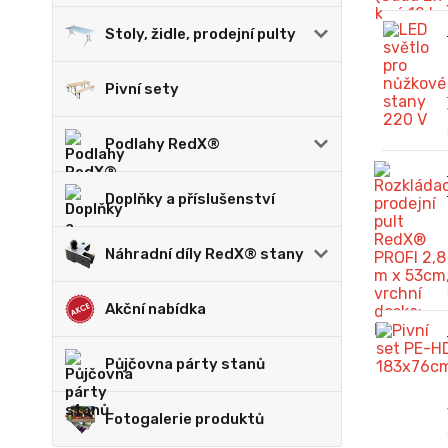
Stoly, židle, prodejní pulty
Pivní sety
Podlahy RedX®
Doplňky a příslušenství
Náhradní díly RedX® stany
Akční nabídka
Půjčovna párty stanů
Fotogalerie produktů