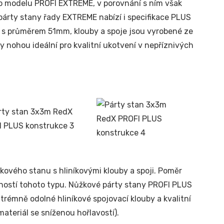
o modelu PROFI EXTREME, v porovnání s ním však
 párty stany řady EXTREME nabízí i specifikace PLUS
u s průměrem 51mm, klouby a spoje jsou vyrobené ze
y nohou ideální pro kvalitní ukotvení v nepříznivých
kového stanu s hliníkovými klouby a spoji. Poměr
dností tohoto typu. Nůžkové párty stany PROFI PLUS
xtrémně odolné hliníkové spojovací klouby a kvalitní
ateriál se sníženou hořlavostí).