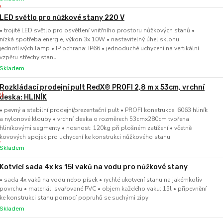
LED světlo pro nůžkové stany 220 V
• trojité LED světlo pro osvětlení vnitřního prostoru nůžkových stanů •
nízká spotřeba energie, výkon 3x 10W • nastavitelný úhel sklonu
jednotlivých lamp • IP ochrana: IP66 • jednoduché uchycení na vertikální
vzpěru střechy stanu
Skladem
Rozkládací prodejní pult RedX® PROFI 2,8 m x 53cm, vrchní
deska: HLINÍK
• pevný a stabilní prodejní/prezentační pult • PROFI konstrukce, 6063 hliník
a nylonové klouby • vrchní deska o rozměrech 53cmx280cm tvořena
hliníkovými segmenty • nosnost: 120kg při plošném zatížení • včetně
kovových spojek pro uchycení ke konstrukci nůžkového stanu
Skladem
Kotvící sada 4x ks 15l vaků na vodu pro nůžkové stany
• sada 4x vaků na vodu nebo písek • rychlé ukotvení stanu na jakémkoliv
povrchu • materiál: svařované PVC • objem každého vaku: 15l • připevnění
ke konstrukci stanu pomocí popruhů se suchými zipy
Skladem