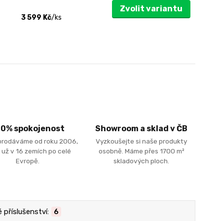
Zvolit variantu
3 599 Kč
/
ks
00% spokojenost
Showroom a sklad v ČB
prodáváme od roku 2006,
Vyzkoušejte si naše produkty
 už v 16 zemích po celé
osobně. Máme přes 1700 m²
Evropě.
skladových ploch.
příslušenství:
6