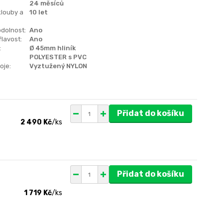
24 měsíců
klouby a
10 let
dolnost:
Ano
lavost:
Ano
:
Ø 45mm hliník
POLYESTER s PVC
oje:
Vyztužený NYLON
Přidat do košíku
2 490 Kč
/
ks
Přidat do košíku
1 719 Kč
/
ks