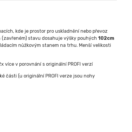
uacích, kde je prostor pro uskladnění nebo převoz
m (zavřeném) stavu dosahuje výšky pouhých
102cm
skládacím nůžkovým stanem na trhu. Menší velikosti
 více v porovnání s originální PROFI verzí
é části (u originální PROFI verze jsou nohy