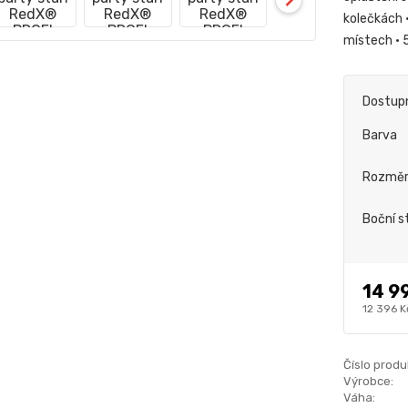
kolečkách 
místech • 
Dostup
Barva
Rozmě
Boční s
14 9
12 396 K
Číslo produ
Výrobce:
Váha: