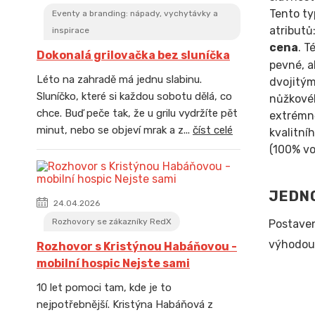
Tento ty
Eventy a branding: nápady, vychytávky a
atributů
inspirace
cena
. T
Dokonalá grilovačka bez sluníčka
pevné, a
Léto na zahradě má jednu slabinu.
dvojitým
Sluníčko, které si každou sobotu dělá, co
nůžkovéh
chce. Buď peče tak, že u grilu vydržíte pět
extrémn
minut, nebo se objeví mrak a z...
číst celé
kvalitní
(100% vo
JEDNO
24.04.2026
Rozhovory se zákazníky RedX
Postaven
výhodou 
Rozhovor s Kristýnou Habáňovou -
mobilní hospic Nejste sami
10 let pomoci tam, kde je to
nejpotřebnější. Kristýna Habáňová z