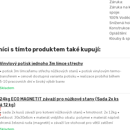
Záruka:
Záruka na 
spoje:
100% Voděo
Snížená hoř
Konstrukce
Opláštění:
Klouby & sp
íci s tímto produktem také kupují:
Vinylový potisk jednoho 3m límce střechy
• potisk 3m límce/lemu střechy nůžkových stanů • potisk vinylovým termo-
transferem • cenově dostupná varianta potisku • realizace probíhá během
5-10 pracovních dní • široký výběr barev
Skladem
24kg ECO MAGNETIT závaží pro nůžkové stany (Sada 2x ks
á 12 kg)
• sada 2x kusů závaží pro kotvení nůžkových stanů • hmotnost: 2x 12kg •
velikost: 30x30x6cm • materiál vnějšího obalu: polymer • materiál náplně:
drcená železná ruda (magnetit) • závaží lze stohovat pro větší zatížení
Skladem