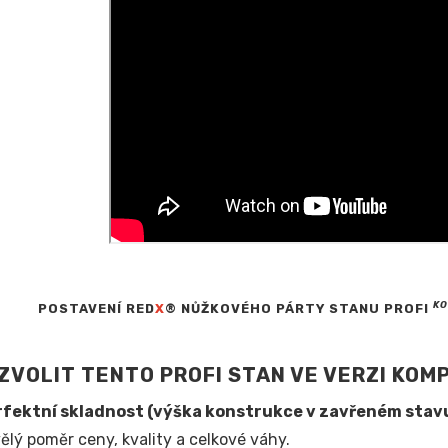
K
POSTAVENÍ RED
X
® NŮŽKOVÉHO PÁRTY STANU PROFI
ZVOLIT TENTO PROFI STAN VE VERZI KOM
rfektní skladnost (výška konstrukce v zavřeném stav
ělý poměr ceny, kvality a celkové váhy.