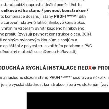
p stanů nabízí naprosto ideální poměr těchto
:
celková váha stanu / pevnost konstrukce /
éto kombinace dosahují stany
PROFI
díky
KOMPAKT
le zároveň relativně lehké hliníkové konstrukci,
 vnitřním vzpěrám uvnitř každého hliníkového
o profilu (zvyšují pevnost konstrukce o cca. 30%),
ě odolným nylonovým kloubům a spojům a
ho opláštění z polyesteru s vnitřním potahem z PVC
děodolný materiál se sníženou hořlavostí).
DUCHÁ A RYCHLÁ INSTALACE RED
X
® PRO
í a následné složení stanů PROFI
sice trvá o několik 
KOMPAKT
je ale vysoká skladnost konstrukce, která ve složeném (z