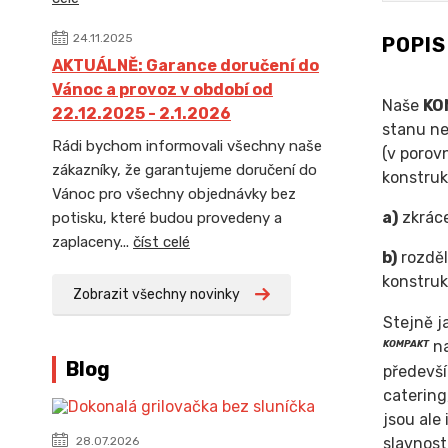
24.11.2025
POPI
AKTUÁLNĚ: Garance doručení do
Vánoc a provoz v období od
Naše
KO
22.12.2025 - 2.1.2026
stanu n
Rádi bychom informovali všechny naše
(v porov
zákazníky, že garantujeme doručení do
konstruk
Vánoc pro všechny objednávky bez
a)
zkráce
potisku, které budou provedeny a
zaplaceny...
číst celé
b)
rozděl
konstruk
Zobrazit všechny novinky
Stejně j
na
KOMPAKT
Blog
předevš
catering
jsou ale 
slavnosti
28.07.2026