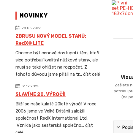
NOVINKY
28.05.2026
ZBRUSU NOVÝ MODEL STANŮ:
RedX® LITE
Chceme být cenově dostupní i těm, kteří
sice potřebují kvalitní nůžkové stany, ale
musí se také ohlížet na rozpočet. Z
tohoto důvodu jsme přišli na tr...
číst celé
Vizu
Zašlete n
31.12.2025
potisku p
SLAVÍME 20. VÝROČÍ!
(nejpo
Blíží se naše kulaté 20leté výročí! V roce
2006 jsme ve Velké Británii založili
společnost RedX International Ltd.
Vznikla jako sesterská společno...
číst
Popi
celé