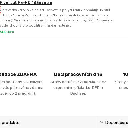
Pivní set PE-HD 183x76cm
• praktická verze pivního setu ve verzi z polyetilenu • obsahuje 1x stůl
183cmx76cm a 2x lavice 183cmx28cm • robustní kovová konstrukce
25mm (19mm)x1mm • hmotnost sady: 29kg • odolný vůči UV záření a
vodě, vhodný pro použití v interiéru i exteriéru
Skladem
alizace ZDARMA
Do 2 pracovních dnů
1
ám podklady, vizualizaci
Stany doručíme ZDARMA a bez
Stany 
ro vás připravíme zdarma
expresního příplatku. DPD a
dnes
zději do 2 prac. dní).
Dachser.
s produktu
Doporučené 