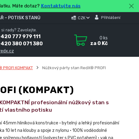
platku. Máte dotaz?
Kontaktujte nás
Ř – POTISK STANŮ
Přihlášení
CZK
 si rady? Zavolejte.
420 777 979 111
0
ks
za
0 Kč
+420 380 071 380
redx.cz
® PROFI KOMPAKT
Nůžkový párty stan RedX® PROFI
OFI (KOMPAKT)
í KOMPAKTNÍ profesionální nůžkový stan s
í vlastního potisku
í 45mm hliníková konstrukce • bytelný a lehký profesionální
ka 10 let na klouby a spoje z nylonu • 100% voděodolné
se sníženou hořlavostí (polyester s PVC potahem) • vak na