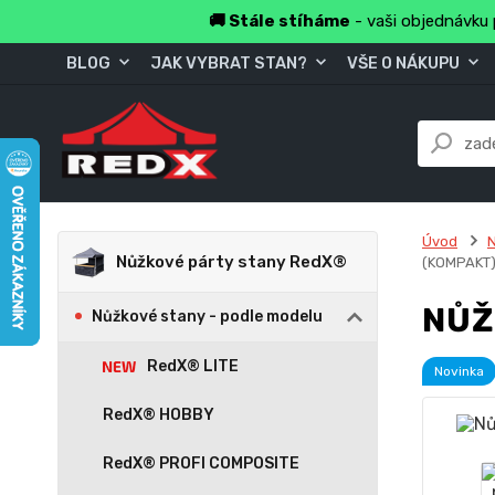
🚚 Stále stíháme
- vaši objednávku 
BLOG
JAK VYBRAT STAN?
VŠE O NÁKUPU
Úvod
Nůžkové párty stany RedX®
(KOMPAKT
NŮŽ
Nůžkové stany - podle modelu
RedX® LITE
Novinka
RedX® HOBBY
RedX® PROFI COMPOSITE