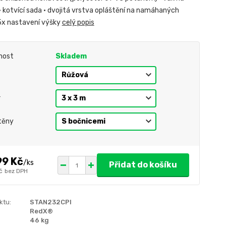
• kotvící sada • dvojitá vrstva opláštění na namáhaných
5x nastavení výšky
celý popis
nost
Skladem
r
těny
99 Kč
/
ks
Přidat do košíku
č
bez DPH
ktu:
STAN232CPI
RedX®
46 kg