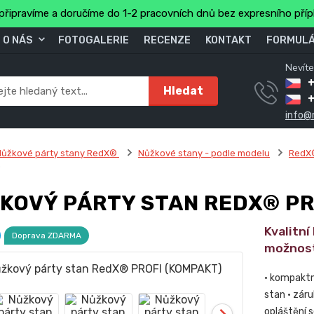
připravíme a doručíme do 1-2 pracovních dnů bez expresního pří
O NÁS
FOTOGALERIE
RECENZE
KONTAKT
FORMULÁ
Nevíte
+
Hledat
info@
Nůžkové párty stany RedX®
Nůžkové stany - podle modelu
RedX
)
KOVÝ PÁRTY STAN REDX® PR
Kvalitn
Doprava ZDARMA
možnost
• kompaktn
stan • záru
opláštění 