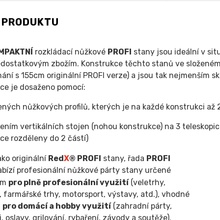
S PRODUKTU
MPAKTNÍ
rozkládací nůžkové
PROFI
stany jsou ideální v sit
edostatkovým zbožím.
Konstrukce těchto stanů ve složené
nání s 155cm originální PROFI verze) a jsou tak nejmenším 
ce je dosaženo pomocí:
ných nůžkových profilů, kterých je na každé konstrukci až 2x
ením vertikálních stojen (nohou konstrukce) na 3 teleskopick
ce rozděleny do 2 částí)
ako originální
Red
X
® PROFI
stany, řada
PROFI
bízí profesionální nůžkové párty stany určené
ím
pro plně profesionální využití
(veletrhy,
, farmářské trhy, motorsport, výstavy, atd.), vhodné
i
pro domácí a hobby využití
(zahradní párty,
, oslavy, grilování, rybaření, závody a soutěže).