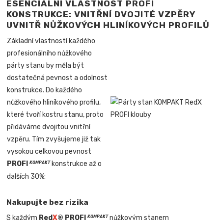
ESENCIÁLNÍ VLASTNOST PROFI
KONSTRUKCE: VNITŘNÍ DVOJITÉ VZPĚRY
UVNITŘ NŮŽKOVÝCH HLINÍKOVÝCH PROFILŮ
Základní vlastností každého
profesionálního nůžkového
párty stanu by měla být
dostatečná pevnost a odolnost
konstrukce. Do každého
nůžkového hliníkového profilu,
které tvoří kostru stanu, proto
přidáváme dvojitou vnitřní
vzpěru. Tím zvyšujeme již tak
vysokou celkovou pevnost
PROFI
konstrukce až o
KOMPAKT
dalších 30%:
Nakupujte bez rizika
S každým
Red
X
® PROFI
nůžkovým stanem
KOMPAKT