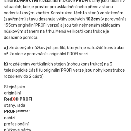
Naše
KOMPAKTNÍ
rozkládací nůžkové
PROFI
stany jsou ideální v
situacích, kde je prostor pro uskladnění nebo převoz stanu
nedostatkovým zbožím.
Konstrukce těchto stanů ve složeném
(zavřeném) stavu dosahuje výšky pouhých
102cm
(v porovnání s
155cm originální PROFI verze) a jsou tak nejmenším skládacím
nůžkovým stanem na trhu. Menší velikosti konstrukce je
dosaženo pomocí:
a)
zkrácených nůžkových profilů, kterých je na každé konstrukci
až 2x více v porovnání s originální PROFI verzí
b)
rozdělením vertikálních stojen (nohou konstrukce) na 3
teleskopické části (u originální PROFI verze jsou nohy konstrukce
rozděleny do 2 částí)
Stejně jako
originální
Red
X
® PROFI
stany, řada
PROFI
KOMPAKT
nabízí
profesionální
nůžkové párty