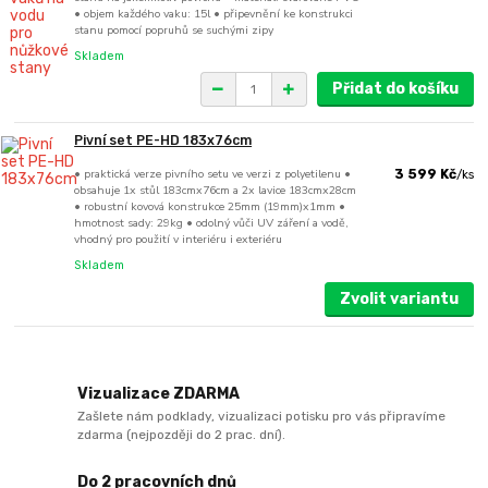
• objem každého vaku: 15l • připevnění ke konstrukci
stanu pomocí popruhů se suchými zipy
Skladem
Přidat do košíku
Pivní set PE-HD 183x76cm
• praktická verze pivního setu ve verzi z polyetilenu •
3 599 Kč
/
ks
obsahuje 1x stůl 183cmx76cm a 2x lavice 183cmx28cm
• robustní kovová konstrukce 25mm (19mm)x1mm •
hmotnost sady: 29kg • odolný vůči UV záření a vodě,
vhodný pro použití v interiéru i exteriéru
Skladem
Zvolit variantu
Vizualizace ZDARMA
Zašlete nám podklady, vizualizaci potisku pro vás připravíme
zdarma (nejpozději do 2 prac. dní).
Do 2 pracovních dnů