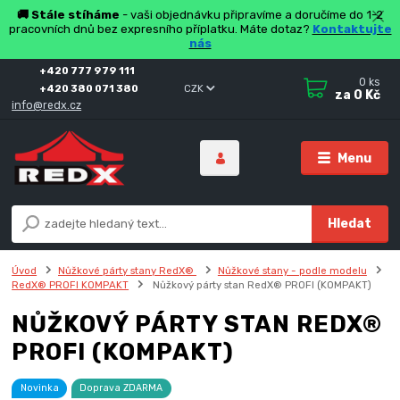
🚚 Stále stíháme
- vaši objednávku připravíme a doručíme do 1-2
pracovních dnů bez expresního příplatku. Máte dotaz?
Kontaktujte
nás
+420 777 979 111
0
ks
+420 380 071 380
CZK
za
0 Kč
info@redx.cz
Menu
Hledat
Úvod
Nůžkové párty stany RedX®
Nůžkové stany - podle modelu
RedX® PROFI KOMPAKT
Nůžkový párty stan RedX® PROFI (KOMPAKT)
NŮŽKOVÝ PÁRTY STAN REDX®
PROFI (KOMPAKT)
Novinka
Doprava ZDARMA