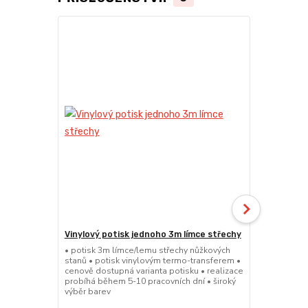
Vinylový potisk jednoho 3m límce střechy
24kg ECO M
stany (Sada
• potisk 3m límce/lemu střechy nůžkových
stanů • potisk vinylovým termo-transferem •
• sada 2x ku
cenově dostupná varianta potisku • realizace
stanů • hmotn
probíhá během 5-10 pracovních dní • široký
30x30x6cm • 
výběr barev
polymer • ma
ruda (magnet