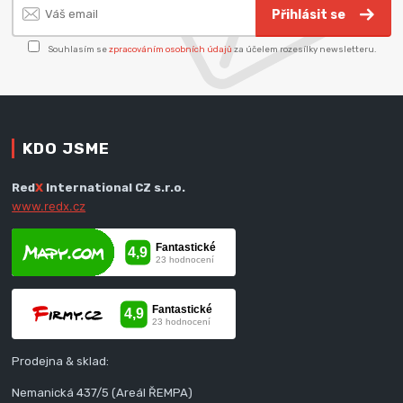
Přihlásit se
Souhlasím se
zpracováním osobních údajů
za účelem rozesílky newsletteru.
KDO JSME
Red
X
International CZ s.r.o.
www.redx.cz
Prodejna & sklad:
Nemanická 437/5 (Areál ŘEMPA)