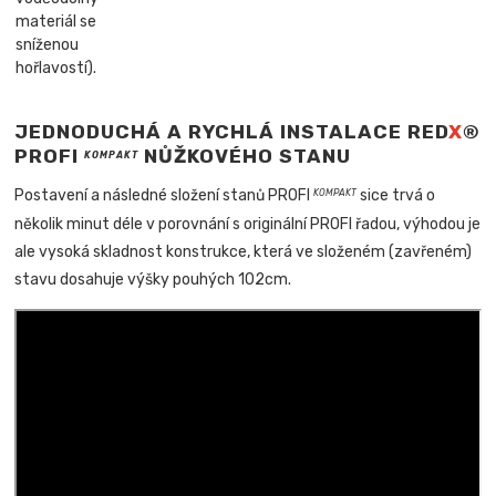
materiál se
sníženou
hořlavostí).
JEDNODUCHÁ A RYCHLÁ INSTALACE RED
X
®
PROFI
NŮŽKOVÉHO STANU
KOMPAKT
Postavení a následné složení stanů PROFI
sice trvá o
KOMPAKT
několik minut déle v porovnání s originální PROFI řadou, výhodou je
ale vysoká skladnost konstrukce, která ve složeném (zavřeném)
stavu dosahuje výšky pouhých 102cm.