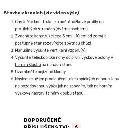
Stavba v krocích (viz video výše)
Chytněte konstrukci za boční nůžkové profily na
protilehlých stranách (dvěma osobami).
Zvedněte konstrukci cca 5 cm - 10 cm od země a
postupně stan rozevírejte zpětnou chůzí.
Manuálně vysuňte vertikální vzpěru(y).
Vysuňte teleskopické nohy do první výškové polohy v
horním kloubu
na nohách stanu.
Uzamkněte pojízdné klouby.
Následuje už jen prodloužení teleskopických nohou stanu
na požadovanou výšku jak na spodním, tak na horním
výškově nastavitelném kloubu stanu.
DOPORUČENÉ
PŘÍSLUŠENSTVÍ:
6