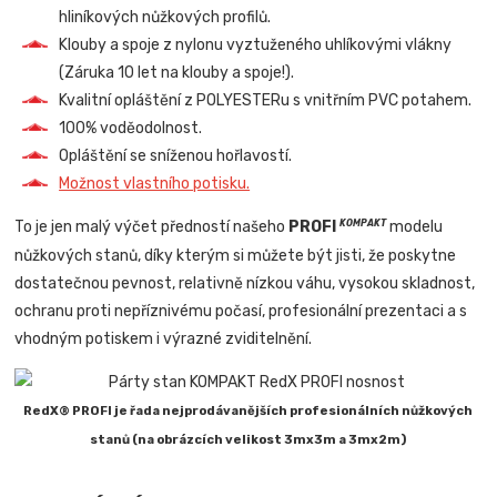
hliníkových nůžkových profilů.
Klouby a spoje z nylonu vyztuženého uhlíkovými vlákny
(Záruka 10 let na klouby a spoje!).
Kvalitní opláštění z POLYESTERu s vnitřním PVC potahem.
100% voděodolnost.
Opláštění se sníženou hořlavostí.
Možnost vlastního potisku.
To je jen malý výčet předností našeho
PROFI
modelu
KOMPAKT
nůžkových stanů, díky kterým si můžete být jisti, že poskytne
dostatečnou pevnost, relativně nízkou váhu, vysokou skladnost,
ochranu proti nepříznivému počasí, profesionální prezentaci a s
vhodným potiskem i výrazné zviditelnění.
RedX® PROFI je řada nejprodávanějších profesionálních nůžkových
stanů (na obrázcích velikost 3mx3m a 3mx2m)