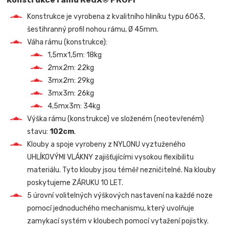
Konstrukce je vyrobena z kvalitního hliníku typu 6063,
šestihranný profil nohou rámu, Ø 45mm.
Váha rámu (konstrukce):
1,5mx1,5m: 18kg
2mx2m: 22kg
3mx2m: 29kg
3mx3m: 26kg
4,5mx3m: 34kg
Výška rámu (konstrukce) ve složeném (neotevřeném)
stavu:
102cm
.
Klouby a spoje vyrobeny z NYLONU vyztuženého
UHLÍKOVÝMI VLÁKNY zajišťujícími vysokou flexibilitu
materiálu. Tyto klouby jsou téměř nezničitelné. Na klouby
poskytujeme ZÁRUKU 10 LET.
5 úrovní volitelných výškových nastavení na každé noze
pomocí jednoduchého mechanismu, který uvolňuje
zamykací systém v kloubech pomocí vytažení pojistky.