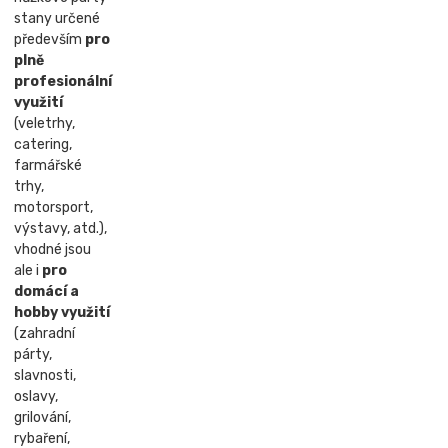
stany určené
především
pro
plně
profesionální
využití
(veletrhy,
catering,
farmářské
trhy,
motorsport,
výstavy, atd.),
vhodné jsou
ale i
pro
domácí a
hobby využití
(zahradní
párty,
slavnosti,
oslavy,
grilování,
rybaření,