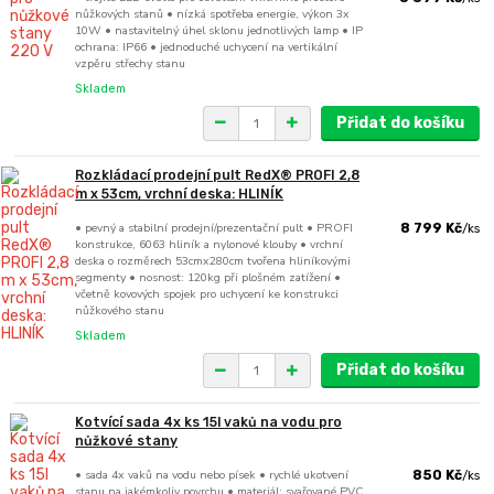
nůžkových stanů • nízká spotřeba energie, výkon 3x
10W • nastavitelný úhel sklonu jednotlivých lamp • IP
ochrana: IP66 • jednoduché uchycení na vertikální
vzpěru střechy stanu
Skladem
Přidat do košíku
Rozkládací prodejní pult RedX® PROFI 2,8
m x 53cm, vrchní deska: HLINÍK
• pevný a stabilní prodejní/prezentační pult • PROFI
8 799 Kč
/
ks
konstrukce, 6063 hliník a nylonové klouby • vrchní
deska o rozměrech 53cmx280cm tvořena hliníkovými
segmenty • nosnost: 120kg při plošném zatížení •
včetně kovových spojek pro uchycení ke konstrukci
nůžkového stanu
Skladem
Přidat do košíku
Kotvící sada 4x ks 15l vaků na vodu pro
nůžkové stany
• sada 4x vaků na vodu nebo písek • rychlé ukotvení
850 Kč
/
ks
stanu na jakémkoliv povrchu • materiál: svařované PVC