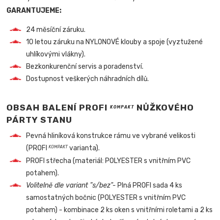
GARANTUJEME:
24 měsíční záruku.
10 letou záruku na NYLONOVÉ klouby a spoje (vyztužené
uhlíkovými vlákny).
Bezkonkurenční servis a poradenství.
Dostupnost veškerých náhradních dílů.
OBSAH BALENÍ PROFI
NŮŽKOVÉHO
KOMPAKT
PÁRTY STANU
Pevná hliníková konstrukce rámu ve vybrané velikosti
(PROFI
varianta).
KOMPAKT
PROFI střecha (materiál: POLYESTER s vnitřním PVC
potahem).
Volitelně dle variant "s/bez"-
Plná PROFI sada 4 ks
samostatných bočnic (POLYESTER s vnitřním PVC
potahem) - kombinace 2 ks oken s vnitřními roletami a 2 ks