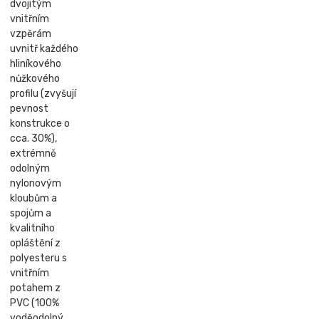
dvojitým
vnitřním
vzpěrám
uvnitř každého
hliníkového
nůžkového
profilu (zvyšují
pevnost
konstrukce o
cca. 30%),
extrémně
odolným
nylonovým
kloubům a
spojům a
kvalitního
opláštění z
polyesteru s
vnitřním
potahem z
PVC (100%
voděodolný