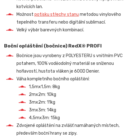
kotvících lan.
Možnost
potisku střechy stanu
metodou vinylového
tepelného transferu nebo digitální sublimací.
Velký výběr barevných kombinací.
Boční opláštění (bočnice) RedX® PROFI
Bočnice jsou vyrobeny z POLYESTERU s vnitřním PVC
potahem, 100% voděodolný materiál se sníženou
hořlavostí, hustota vláken je 600D Denier.
Váha kompletního bočního opláštění:
1,5mx1,5m: 8kg
2mx2m: 10kg
3mx2m: 11kg
3mx3m: 14kg
4,5mx3m: 15kg
Zdvojené opláštění na zvlášť namáhaných místech,
především boční hrany se zipy.