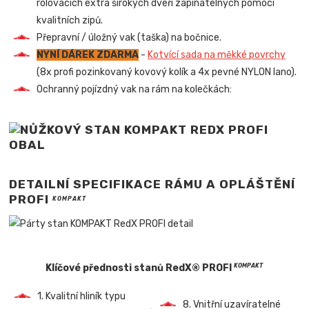
rolovacích extra širokých dveří zapínatelných pomocí
kvalitních zipů.
Přepravní / úložný vak (taška) na bočnice.
NYNÍ DÁREK ZDARMA
-
Kotvící sada na měkké povrchy
(8x profi pozinkovaný kovový kolík a 4x pevné NYLON lano).
Ochranný pojízdný vak na rám na kolečkách:
DETAILNÍ SPECIFIKACE RÁMU A OPLÁŠTĚNÍ
PROFI
KOMPAKT
Klíčové přednosti stanů RedX® PROFI
KOMPAKT
1. Kvalitní hliník typu
8. Vnitřní uzavíratelné