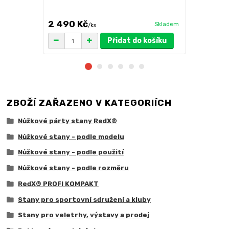
větší zatížení
2 490 Kč
1 719 Kč
Skladem
/
ks
/
Přidat do košíku
ZBOŽÍ ZAŘAZENO V KATEGORIÍCH
Nůžkové párty stany RedX®
Nůžkové stany - podle modelu
Nůžkové stany - podle použití
Nůžkové stany - podle rozměru
RedX® PROFI KOMPAKT
Stany pro sportovní sdružení a kluby
Stany pro veletrhy, výstavy a prodej