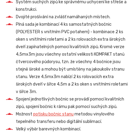
Systém suchých zipů ke správnému uchycení ke střeše a
konstrukci.
Dvojité prošívání na zvlášť namáhaných místech.
Plná sada je kombinací 4 ks samostatných bočnic
(POLYESTER s vnitřním PVC potahem) - kombinace 2 ks
oken s vnitřními roletami a 2 ks rolovacích extra širokých
dveří zapínatelných pomocí kvalitních zipů. Kromě verze
4,5mx3m jsou všechny ostatní velikosti KOMPAKT stanů
čtvercového půdorysu, tzn. že všechny 4 bočnice jsou
stejně široké a mohou být umístěny na jakoukoliv stranu
stanu. Verze 4,5mx3m nabízí 2 ks rolovacích extra
širokých dveří v šířce 4,5m a 2 ks oken s vnitřními roletami
v šířce 3m.
Spojení jednotlivých bočnic se provádí pomocí kvalitních
zipů, spojení bočnic k rámu pak pomocí suchých zipů.
Možnost
potisku bočnic stanu
metodou vinylového
tepelného transferu nebo digitální sublimací.
Velký výběr barevných kombinací.