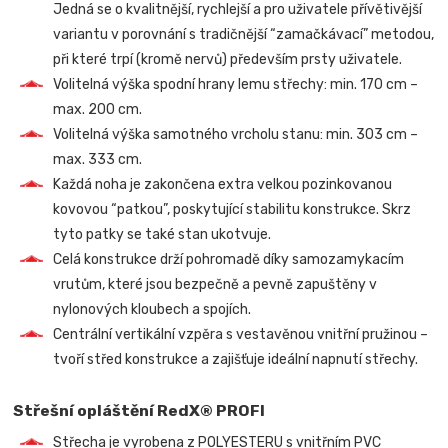
Jedná se o kvalitnější, rychlejší a pro uživatele přívětivější
variantu v porovnání s tradičnější “zamačkávací” metodou,
při které trpí (kromě nervů) především prsty uživatele.
Volitelná výška spodní hrany lemu střechy: min. 170 cm –
max. 200 cm.
Volitelná výška samotného vrcholu stanu: min. 303 cm –
max. 333 cm.
Každá noha je zakončena extra velkou pozinkovanou
kovovou “patkou”, poskytující stabilitu konstrukce. Skrz
tyto patky se také stan ukotvuje.
Celá konstrukce drží pohromadě díky samozamykacím
vrutům, které jsou bezpečně a pevně zapuštěny v
nylonových kloubech a spojích.
Centrální vertikální vzpěra s vestavěnou vnitřní pružinou –
tvoří střed konstrukce a zajišťuje ideální napnutí střechy.
Střešní opláštění RedX® PROFI
Střecha je vyrobena z POLYESTERU s vnitřním PVC