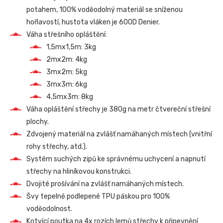
potahem, 100% voděodolný materiál se sníženou
hořlavostí, hustota vláken je 600D Denier.
Váha střešního opláštění:
1,5mx1,5m: 3kg
2mx2m: 4kg
3mx2m: 5kg
3mx3m: 6kg
4,5mx3m: 8kg
Váha opláštění střechy je 380g na metr čtvereční střešní
plochy.
Zdvojený materiál na zvlášť namáhaných místech (vnitřní
rohy střechy, atd.).
Systém suchých zipů ke správnému uchycení a napnutí
střechy na hliníkovou konstrukci.
Dvojité prošívání na zvlášť namáhaných místech.
Švy tepelně podlepené TPU páskou pro 100%
voděodolnost.
Kotvící poutka na 4x rozích lemů střechy k připevnění