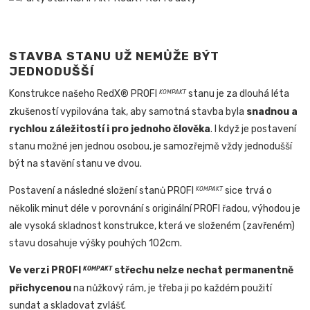
STAVBA STANU UŽ NEMŮŽE BÝT
JEDNODUŠŠÍ
Konstrukce našeho RedX® PROFI
stanu je za dlouhá léta
KOMPAKT
zkušeností vypilována tak, aby samotná stavba byla
snadnou a
rychlou záležitostí i pro jednoho člověka
.
I když je postavení
stanu možné jen jednou osobou, je samozřejmě vždy jednodušší
být na stavění stanu ve dvou.
Postavení a následné složení stanů PROFI
sice trvá o
KOMPAKT
několik minut déle v porovnání s originální PROFI řadou, výhodou je
ale vysoká skladnost konstrukce, která ve složeném (zavřeném)
stavu dosahuje výšky pouhých 102cm.
Ve verzi PROFI
střechu nelze nechat permanentně
KOMPAKT
přichycenou
na nůžkový rám, je třeba ji po každém použití
sundat a skladovat zvlášť.