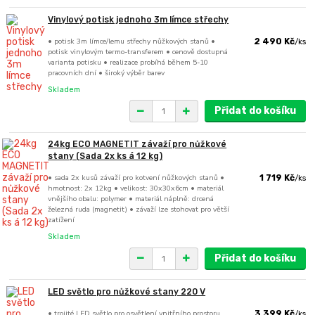
Vinylový potisk jednoho 3m límce střechy
• potisk 3m límce/lemu střechy nůžkových stanů •
2 490 Kč
/
ks
potisk vinylovým termo-transferem • cenově dostupná
varianta potisku • realizace probíhá během 5-10
pracovních dní • široký výběr barev
Skladem
Přidat do košíku
24kg ECO MAGNETIT závaží pro nůžkové
stany (Sada 2x ks á 12 kg)
• sada 2x kusů závaží pro kotvení nůžkových stanů •
1 719 Kč
/
ks
hmotnost: 2x 12kg • velikost: 30x30x6cm • materiál
vnějšího obalu: polymer • materiál náplně: drcená
železná ruda (magnetit) • závaží lze stohovat pro větší
zatížení
Skladem
Přidat do košíku
LED světlo pro nůžkové stany 220 V
• trojité LED světlo pro osvětlení vnitřního prostoru
3 399 Kč
/
ks