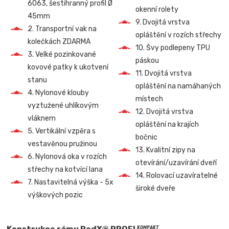
6063, šestihranný profil Ø
okenní rolety
45mm
9. Dvojitá vrstva
2. Transportní vak na
opláštění v rozích střechy
kolečkách ZDARMA
10. Švy podlepeny TPU
3. Velké pozinkované
páskou
kovové patky k ukotvení
11. Dvojitá vrstva
stanu
opláštění na namáhaných
4. Nylonové klouby
místech
vyztužené uhlíkovým
12. Dvojitá vrstva
vláknem
opláštění na krajích
5. Vertikální vzpěra s
bočnic
vestavěnou pružinou
13. Kvalitní zipy na
6. Nylonová oka v rozích
otevírání/uzavírání dveří
střechy na kotvící lana
14. Rolovací uzavíratelné
7. Nastavitelná výška - 5x
široké dveře
výškových pozic
Konstrukce rámu RedX® PROFI
KOMPAKT