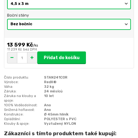
Boční stěny
13 599 Kč
/
ks
11 239 Kč
bez DPH
Přidat do košíku
Číslo produktu:
STAN241COR
Výrobce:
RedX®
Váha:
32 kg
Záruka:
24 měsíců
Záruka na klouby a
10 let
spoje:
100% Voděodolnost:
Ano
Snížená hořlavost:
Ano
Konstrukce:
Ø 45mm hliník
Opláštění:
POLYESTER s PVC
Klouby & spoje:
Vyztužený NYLON
Zákazníci s tímto produktem také kupují: