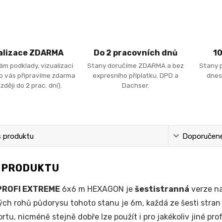
alizace ZDARMA
Do 2 pracovních dnů
1
ám podklady, vizualizaci
Stany doručíme ZDARMA a bez
Stany 
ro vás připravíme zdarma
expresního příplatku. DPD a
dnes
zději do 2 prac. dní).
Dachser.
s produktu
Doporučené 
S PRODUKTU
PROFI EXTREME
6x6 m HEXAGON je
šestistranná
verze na
lých rohů půdorysu tohoto stanu je 6m, každá ze šesti stran 
tu, nicméně stejně dobře lze použít i pro jakékoliv jiné prof