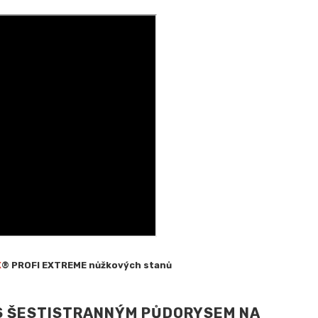
X
® PROFI EXTREME nůžkových stanů
S ŠESTISTRANNÝM PŮDORYSEM NA