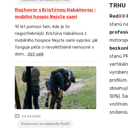
TRHU
Rozhovor s Kristýnou Habáňovou -
Red
X
® 
mobilní hospic Nejste sami
stanů n
10 let pomoci tam, kde je to
profesi
nejpotřebnější. Kristýna Habáňová z
motorspo
mobilního hospice Nejste sami vypráví, jak
funguje péče o nevyléčitelně nemocné v
bezkon
dom...
číst celé
stanů PR
vertiká
vyrobený
profilům
obsahují
30%). Sa
vnitřním
sníženou
23.04.2026
Rozhovory se zákazníky RedX