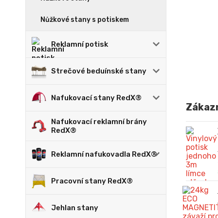
Nůžkové stany s potiskem
Reklamní potisk
Strečové beduínské stany
Nafukovací stany RedX®
Zákazn
Nafukovací reklamní brány
RedX®
Reklamní nafukovadla RedX®
Pracovní stany RedX®
Jehlan stany