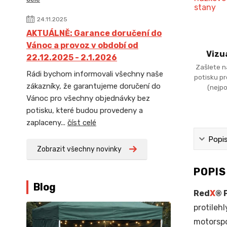
24.11.2025
AKTUÁLNĚ: Garance doručení do
Vánoc a provoz v období od
Vizu
22.12.2025 - 2.1.2026
Zašlete n
Rádi bychom informovali všechny naše
potisku p
zákazníky, že garantujeme doručení do
(nejpo
Vánoc pro všechny objednávky bez
potisku, které budou provedeny a
zaplaceny...
číst celé
Popi
Zobrazit všechny novinky
POPI
Blog
Red
X
® 
protileh
motorspor