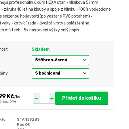
tnější profesionální 6x6m HEXA stan • hliníková 57mm
• záruka 10 let na klouby a spoje z hliníku • 100% voděodolné
se sníženou hořlavostí (polyester s PVC potahem) •
 vaky • kotvící sada • dvojitá vrstva opláštění na
h místech • 5x nastavení výšky
celý popis
nost
Skladem
těny
99 Kč
/
ks
Přidat do košíku
č
bez DPH
ktu:
STAN392BS
RedX®