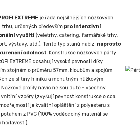
PROFI EXTREME
je řada nejsilnějších nůžkových
a trhu, určených především
pro intenzivní
onální využití
(veletrhy, catering, farmářské trhy,
rt, výstavy, atd.). Tento typ stanů nabízí
naprosto
kurenční odolnost
. Konstrukce nůžkových párty
OFI EXTREME dosahují vysoké pevnosti díky
lním stojnám o průměru 57mm, kloubům a spojům
ch ze slitiny hliníku a mohutným nůžkovým
. Nůžkové profily navíc nejsou duté - všechny
 vnitřní vzpěry (zvyšují pevnost konstrukce o cca.
mozřejmostí je kvalitní opláštění z polyesteru s
 potahem z PVC (100% voděodolný materiál se
 hořlavostí).