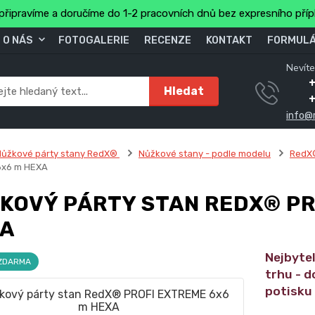
připravíme a doručíme do 1-2 pracovních dnů bez expresního pří
O NÁS
FOTOGALERIE
RECENZE
KONTAKT
FORMULÁ
Nevíte
+
Hledat
info@
Nůžkové párty stany RedX®
Nůžkové stany - podle modelu
RedX
6x6 m HEXA
KOVÝ PÁRTY STAN REDX® PR
A
Nejbyte
 ZDARMA
trhu - d
potisku