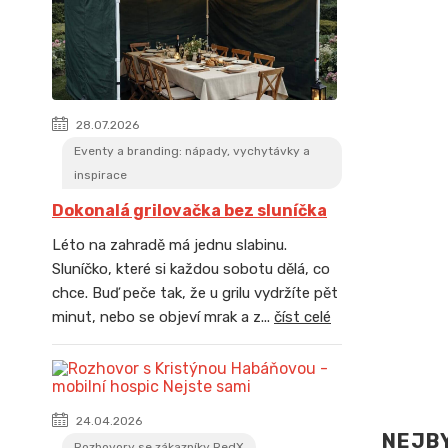
28.07.2026
Eventy a branding: nápady, vychytávky a
inspirace
Dokonalá grilovačka bez sluníčka
Léto na zahradě má jednu slabinu.
Sluníčko, které si každou sobotu dělá, co
chce. Buď peče tak, že u grilu vydržíte pět
minut, nebo se objeví mrak a z...
číst celé
24.04.2026
NEJB
Rozhovory se zákazníky RedX