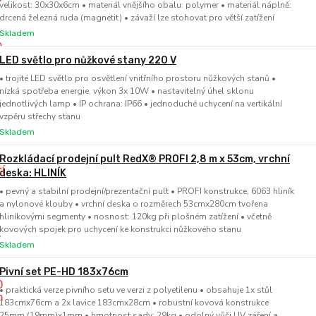
velikost: 30x30x6cm • materiál vnějšího obalu: polymer • materiál náplně:
drcená železná ruda (magnetit) • závaží lze stohovat pro větší zatížení
Skladem
LED světlo pro nůžkové stany 220 V
• trojité LED světlo pro osvětlení vnitřního prostoru nůžkových stanů •
nízká spotřeba energie, výkon 3x 10W • nastavitelný úhel sklonu
jednotlivých lamp • IP ochrana: IP66 • jednoduché uchycení na vertikální
vzpěru střechy stanu
Skladem
Rozkládací prodejní pult RedX® PROFI 2,8 m x 53cm, vrchní
deska: HLINÍK
• pevný a stabilní prodejní/prezentační pult • PROFI konstrukce, 6063 hliník
a nylonové klouby • vrchní deska o rozměrech 53cmx280cm tvořena
hliníkovými segmenty • nosnost: 120kg při plošném zatížení • včetně
kovových spojek pro uchycení ke konstrukci nůžkového stanu
Skladem
Pivní set PE-HD 183x76cm
• praktická verze pivního setu ve verzi z polyetilenu • obsahuje 1x stůl
183cmx76cm a 2x lavice 183cmx28cm • robustní kovová konstrukce
25mm (19mm)x1mm • hmotnost sady: 29kg • odolný vůči UV záření a