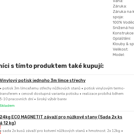
Váha:
Záruka:
Záruka na 
spoje:
100% Voděo
Snížená hoř
Konstrukce
Opláštění:
Klouby & sp
Velikost:
Model:
íci s tímto produktem také kupují:
Vinylový potisk jednoho 3m límce střechy
• potisk 3m límce/lemu střechy nůžkových stanů • potisk vinylovým termo-
transferem • cenově dostupná varianta potisku • realizace probíhá během
5-10 pracovních dní • široký výběr barev
Skladem
24kg ECO MAGNETIT závaží pro nůžkové stany (Sada 2x ks
á 12 kg)
• sada 2x kusů závaží pro kotvení nůžkových stanů • hmotnost: 2x 12kg •