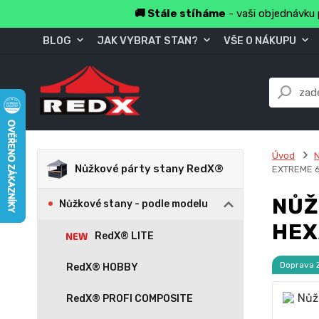
🚚 Stále stíháme
- vaši objednávku 
BLOG
JAK VYBRAT STAN?
VŠE O NÁKUPU
Úvod
Nůžkové párty stany RedX®
EXTREME 
NŮŽ
Nůžkové stany - podle modelu
HEX
RedX® LITE
Doprava
RedX® HOBBY
RedX® PROFI COMPOSITE