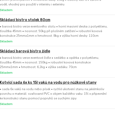
vodě, vhodný pro použití v interiéru i exteriéru
Skladem
Skládací bistro stolek 80cm
• barová bistro verze eventového stolu • horní masivní deska z polyetilenu,
tloušťka 45mm • nosnost: 50kg při plošném zatížení • robustní kovová
konstrukce 25mmx1mm • hmotnost: 8kg • výška horní desky: 110cm
Skladem
Skládací barová bistro židle
• barová bistro verze eventové židle • sedátko a opěrka z polyetilenu,
tloušťka 45mm • nosnost: 150kg • robustní kovová konstrukce
25mmx1mm • hmotnost: 6,2kg • výška sedáku: 70cm
Skladem
Kotvící sada 6x ks 15l vaků na vodu pro nůžkové stany
• sada 6x vaků na vodu nebo písek • rychlé ukotvení stanu na jakémkoliv
povrchu • materiál: svařované PVC • objem každého vaku: 15l • připevnění
ke konstrukci stanu pomocí popruhů se suchými zipy
Skladem