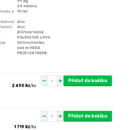
99 kg
24 měsíců
klouby a
10 let
dolnost:
Ano
lavost:
Ano
:
Ø 57mm hliník
POLYESTER s PVC
oje:
Slitina hliníku
6x6 m HEXA
PROFI EXTREME
Přidat do košíku
2 490 Kč
/
ks
Přidat do košíku
1 719 Kč
/
ks