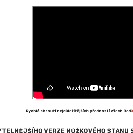
Rychlé shrnutí nejdůležitějších předností všech Red
YTELNĚJŠÍHO VERZE NŮŽKOVÉHO STANU 