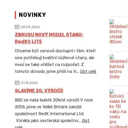
NOVINKY
28.05.2026
ZBRUSU NOVÝ MODEL STANŮ:
RedX® LITE
Chceme být cenově dostupní i těm, kteří
sice potřebují kvalitní nůžkové stany, ale
musí se také ohlížet na rozpočet. Z
tohoto důvodu jsme přišli na tr...
číst celé
31.12.2025
SLAVÍME 20. VÝROČÍ!
Blíží se naše kulaté 20leté výročí! V roce
2006 jsme ve Velké Británii založili
společnost RedX International Ltd.
Vznikla jako sesterská společno...
číst
celé