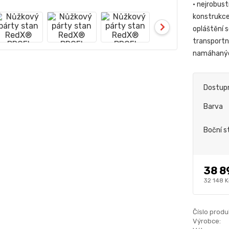
• nejrobus
konstrukce 
opláštění 
transportní
namáhanýc
Dostup
Barva
Boční s
38 8
32 148 K
Číslo produ
Výrobce: