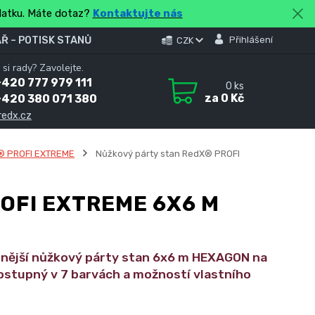
platku. Máte dotaz?
Kontaktujte nás
Ř – POTISK STANŮ
Přihlášení
CZK
 si rady? Zavolejte.
420 777 979 111
0
ks
za
0 Kč
+420 380 071 380
redx.cz
® PROFI EXTREME
Nůžkový párty stan RedX® PROFI
OFI EXTREME 6X6 M
lnější nůžkový párty stan 6x6 m HEXAGON na
ostupný v 7 barvách a možností vlastního