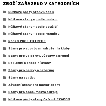
ZBOŽÍ ZAŘAZENO V KATEGORIÍCH
Nůžkové párty stany RedX®
Nůžkové stany - podle modelu
Nůžkové stany - podle použití
Nůžkové stany - podle rozměru
RedX® PROFI EXTREME
Stany pro sportovní sdružení a kluby
Stany pro veletrhy, výstavy a prodej
Reklamní a prodejní stany
Stany pro oslavy a catering
Stany na svatbu
Závodní stany pro motor sport
Stany pro obce, města a kraje
Nůžkové párty stany 6x6 m HEXAGON