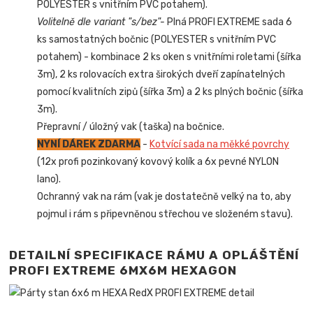
POLYESTER s vnitřním PVC potahem).
Volitelně dle variant "s/bez"-
Plná PROFI EXTREME sada 6
ks samostatných bočnic (POLYESTER s vnitřním PVC
potahem) - kombinace 2 ks oken s vnitřními roletami (šířka
3m), 2 ks rolovacích extra širokých dveří zapínatelných
pomocí kvalitních zipů (šířka 3m) a 2 ks plných bočnic (šířka
3m).
Přepravní / úložný vak (taška) na bočnice.
NYNÍ DÁREK ZDARMA
-
Kotvící sada na měkké povrchy
(12x profi pozinkovaný kovový kolík a 6x pevné NYLON
lano).
Ochranný vak na rám (vak je dostatečně velký na to, aby
pojmul i rám s připevněnou střechou ve složeném stavu).
DETAILNÍ SPECIFIKACE RÁMU A OPLÁŠTĚNÍ
PROFI EXTREME 6MX6M HEXAGON