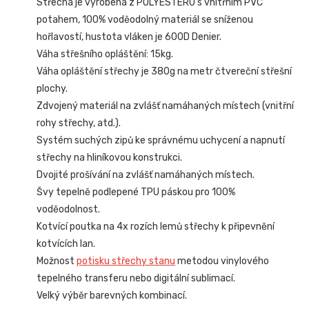
Střecha je vyrobena z POLYESTERU s vnitřním PVC
potahem, 100% voděodolný materiál se sníženou
hořlavostí, hustota vláken je 600D Denier.
Váha střešního opláštění: 15kg.
Váha opláštění střechy je 380g na metr čtvereční střešní
plochy.
Zdvojený materiál na zvlášť namáhaných místech (vnitřní
rohy střechy, atd.).
Systém suchých zipů ke správnému uchycení a napnutí
střechy na hliníkovou konstrukci.
Dvojité prošívání na zvlášť namáhaných místech.
Švy tepelně podlepené TPU páskou pro 100%
voděodolnost.
Kotvící poutka na 4x rozích lemů střechy k připevnění
kotvících lan.
Možnost
potisku střechy stanu
metodou vinylového
tepelného transferu nebo digitální sublimací.
Velký výběr barevných kombinací.