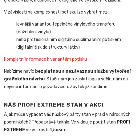
grafické vzory, a dokonce i fotografie ve vysokém rozlišení.
V závislosti na komplexnosti potisku lze vybrat mezi:
levnější variantou tepelného vinylového transferu
(nažehlení vinylu)
nebo profesionálním digitálně sublimačním potiskem
(digitální tisk do struktury látky)
Kompletní informace k variantám potisku
Nabízíme navíc
bezplatnou a nezávaznou službu vytvoření
grafického návrhu
. Stačí nám jen zaslat loga a sdělit nám co
nejvíce informací o požadavcích. Zbytek již zařídíme!
NÁŠ PROFI EXTREME STAN V AKCI
A jak může vypadat váš nůžkový párty stan v praxi v náročných
podmínkách? Třeba právě takhle. Ve videu je použit stan
PROFI
EXTREME
ve velikosti 4,5x3m: