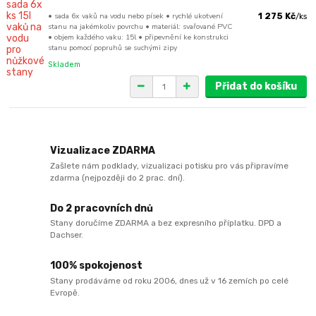
• sada 6x vaků na vodu nebo písek • rychlé ukotvení
1 275 Kč
/
ks
stanu na jakémkoliv povrchu • materiál: svařované PVC
• objem každého vaku: 15l • připevnění ke konstrukci
stanu pomocí popruhů se suchými zipy
Skladem
Přidat do košíku
Vizualizace ZDARMA
Zašlete nám podklady, vizualizaci potisku pro vás připravíme
zdarma (nejpozději do 2 prac. dní).
Do 2 pracovních dnů
Stany doručíme ZDARMA a bez expresního příplatku. DPD a
Dachser.
100% spokojenost
Stany prodáváme od roku 2006, dnes už v 16 zemích po celé
Evropě.