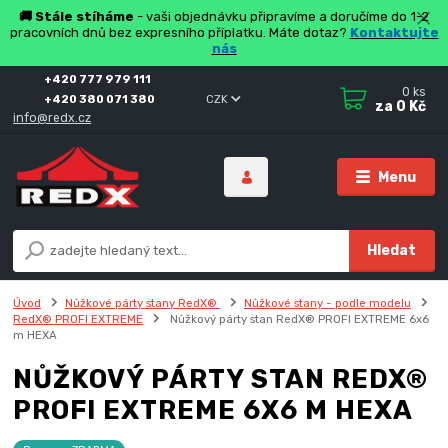
🚚 Stále stíháme
- vaši objednávku připravíme a doručíme do 1-2
pracovních dnů bez expresního příplatku. Máte dotaz?
Kontaktujte
nás
+420 777 979 111
0
ks
+420 380 071 380
CZK
za
0 Kč
info@redx.cz
Menu
Hledat
Úvod
Nůžkové párty stany RedX®
Nůžkové stany - podle modelu
RedX® PROFI EXTREME
Nůžkový párty stan RedX® PROFI EXTREME 6x6
m HEXA
NŮŽKOVÝ PÁRTY STAN REDX®
PROFI EXTREME 6X6 M HEXA