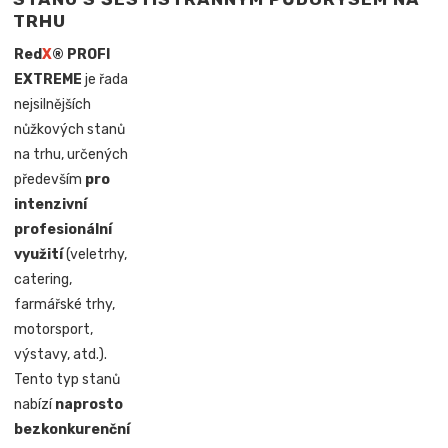
TRHU
Red
X
® PROFI
EXTREME
je řada
nejsilnějších
nůžkových stanů
na trhu, určených
především
pro
intenzivní
profesionální
využití
(veletrhy,
catering,
farmářské trhy,
motorsport,
výstavy, atd.).
Tento typ stanů
nabízí
naprosto
bezkonkurenční