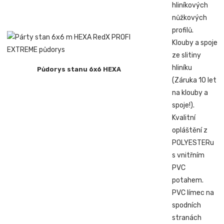
hliníkových
nůžkových
profilů.
Klouby a spoje
ze slitiny
hliníku
Půdorys stanu 6x6 HEXA
(Záruka 10 let
na klouby a
spoje!).
Kvalitní
opláštění z
POLYESTERu
s vnitřním
PVC
potahem.
PVC límec na
spodních
stranách