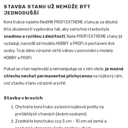
STAVBA STANU UŽ NEMŮŽE BÝT
JEDNODUŠŠÍ
Konstrukce našeho RedX® PROFI EXTREME stanu je za dlouhá
léta zkušeností vypilována tak, aby samotná stavba byla
snadnou a rychlou záležitostí
.
Naše PROFI EXTREME stany již
vyžadují, narozdíl od modelů HOBBY a PROFI, k postavení dvě
osoby. To je dáno výrazně větší váhou v porovnání s modely
HOBBY a PROFI.
Pokud se stan nepřeváží a nemanipuluje se s ním vleže,
je možné
střechu nechat permanentně přichycenou
na nůžkový rám,
což stavbu stanu výrazně urychlí.
Stavba v krocích
Chytněte konstrukci za boční nůžkové profily na
protilehlých stranách (dvěmi osobami).
Zvedněte konstrukci cca 5 cm - 10 cm od země a