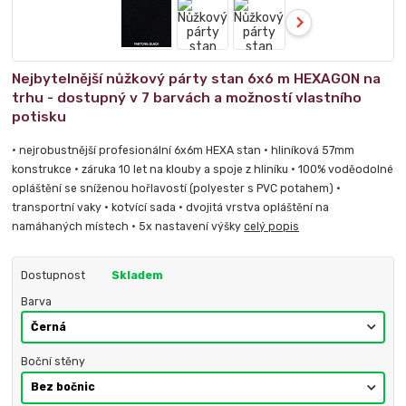
Nejbytelnější nůžkový párty stan 6x6 m HEXAGON na
trhu - dostupný v 7 barvách a možností vlastního
potisku
• nejrobustnější profesionální 6x6m HEXA stan • hliníková 57mm
konstrukce • záruka 10 let na klouby a spoje z hliníku • 100% voděodolné
opláštění se sníženou hořlavostí (polyester s PVC potahem) •
transportní vaky • kotvící sada • dvojitá vrstva opláštění na
namáhaných místech • 5x nastavení výšky
celý popis
Dostupnost
Skladem
Barva
Boční stěny