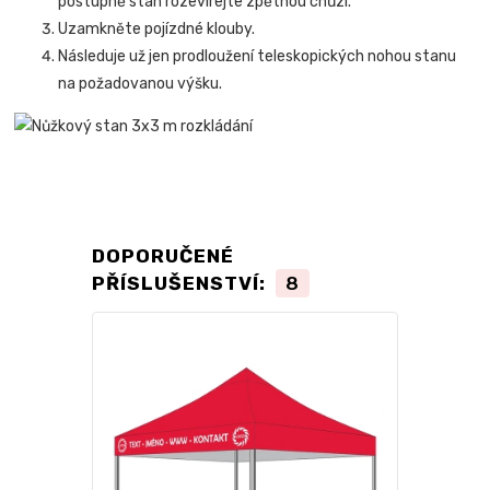
postupně stan rozevírejte zpětnou chůzí.
Uzamkněte pojízdné klouby.
Následuje už jen prodloužení teleskopických nohou stanu
na požadovanou výšku.
DOPORUČENÉ
PŘÍSLUŠENSTVÍ:
8