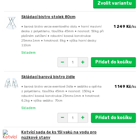
Zvolit variantu
Skládací bistro stolek 80cm
• barová bistro verze eventového stolu • horní masivní
1 249 Kč
/
ks
deska z polyetilenu, tloušťka 45mm • nosnost: 50kg při
plošném zatížení • robustní kovová konstrukce
25mmx1mm • hmotnost: 8kg • výška horní desky:
110cm
Skladem
Přidat do košíku
Skládací barová bistro židle
• barová bistro verze eventové židle • sedátko a opěrka
1 149 Kč
/
ks
z polyetilenu, tloušťka 45mm • nosnost: 150kg •
robustní kovová konstrukce 25mmx1mm • hmotnost:
6,2kg • výška sedáku: 70cm
Skladem
Přidat do košíku
Kotvící sada 6x ks 15l vaků na vodu pro
nůžkové stany