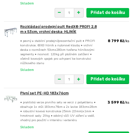
Skladem
Přidat do košíku
Rozkládací prodejní pult RedX® PROFI 2,8
m x 53cm, vrchní deska: HLINÍK
• pevný a stabilní prodejní/prezentační pult • PROFI
8 799 Kč
/
ks
konstrukce, 6063 hliník a nylonové klouby • vrchní
deska o rozměrech 53cmx280cm tvořena hliníkovými
segmenty • nosnost: 120kg při plošném zatížení •
včetně kovových spojek pro uchycení ke konstrukci
nůžkového stanu
Skladem
Přidat do košíku
Pivní set PE-HD 183x76cm
• praktická verze pivního setu ve verzi z polyetilenu •
3 599 Kč
/
ks
obsahuje 1x stůl 183cmx76cm a 2x lavice 183cmx28cm
• robustní kovová konstrukce 25mm (19mm)x1mm •
hmotnost sady: 29kg • odolný vůči UV záření a vodě,
vhodný pro použití v interiéru i exteriéru
Skladem