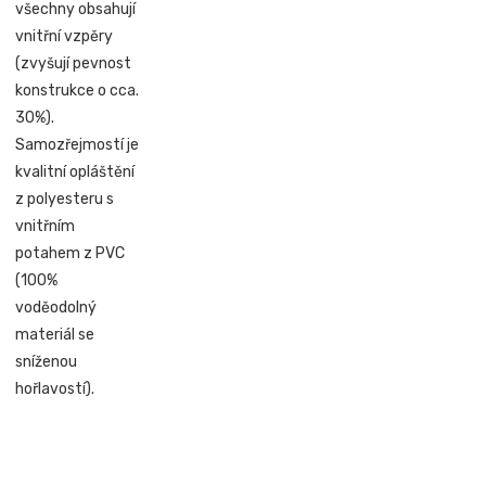
všechny obsahují
vnitřní vzpěry
(zvyšují pevnost
konstrukce o cca.
30%).
Samozřejmostí je
kvalitní opláštění
z polyesteru s
vnitřním
potahem z PVC
(100%
voděodolný
materiál se
sníženou
hořlavostí).