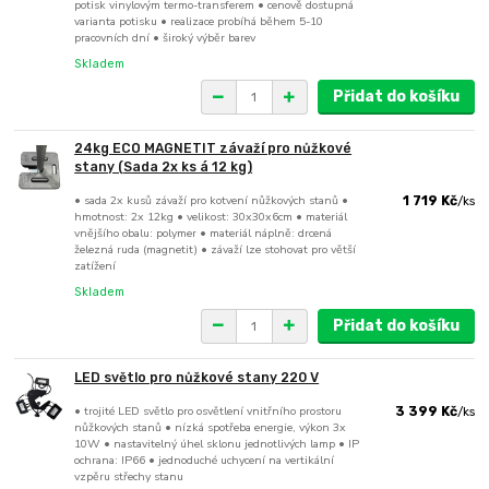
potisk vinylovým termo-transferem • cenově dostupná
varianta potisku • realizace probíhá během 5-10
pracovních dní • široký výběr barev
Skladem
Přidat do košíku
24kg ECO MAGNETIT závaží pro nůžkové
stany (Sada 2x ks á 12 kg)
• sada 2x kusů závaží pro kotvení nůžkových stanů •
1 719 Kč
/
ks
hmotnost: 2x 12kg • velikost: 30x30x6cm • materiál
vnějšího obalu: polymer • materiál náplně: drcená
železná ruda (magnetit) • závaží lze stohovat pro větší
zatížení
Skladem
Přidat do košíku
LED světlo pro nůžkové stany 220 V
• trojité LED světlo pro osvětlení vnitřního prostoru
3 399 Kč
/
ks
nůžkových stanů • nízká spotřeba energie, výkon 3x
10W • nastavitelný úhel sklonu jednotlivých lamp • IP
ochrana: IP66 • jednoduché uchycení na vertikální
vzpěru střechy stanu