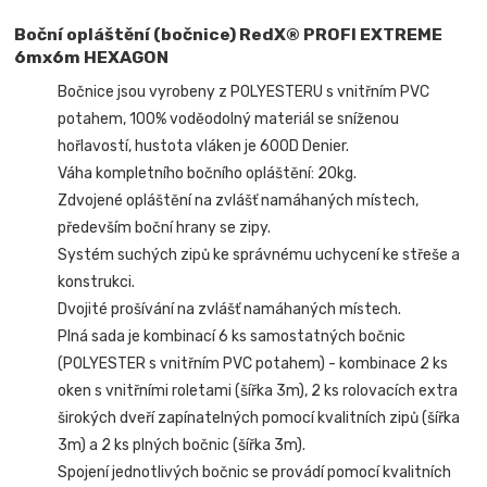
Boční opláštění (bočnice) RedX® PROFI EXTREME
6mx6m HEXAGON
Bočnice jsou vyrobeny z POLYESTERU s vnitřním PVC
potahem, 100% voděodolný materiál se sníženou
hořlavostí, hustota vláken je 600D Denier.
Váha kompletního bočního opláštění: 20kg.
Zdvojené opláštění na zvlášť namáhaných místech,
především boční hrany se zipy.
Systém suchých zipů ke správnému uchycení ke střeše a
konstrukci.
Dvojité prošívání na zvlášť namáhaných místech.
Plná sada je kombinací 6 ks samostatných bočnic
(POLYESTER s vnitřním PVC potahem) - kombinace 2 ks
oken s vnitřními roletami (šířka 3m), 2 ks rolovacích extra
širokých dveří zapínatelných pomocí kvalitních zipů (šířka
3m) a 2 ks plných bočnic (šířka 3m).
Spojení jednotlivých bočnic se provádí pomocí kvalitních