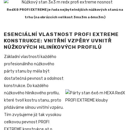
RedX® PROFI EXTREME je řada nejbytelnějších nůžkových stanů na
trhu (na obrázcích velikost 3mx3m a 6mx3m)
ESENCIÁLNÍ VLASTNOST PROFI EXTREME
KONSTRUKCE: VNITŘNÍ VZPĚRY UVNITŘ
NŮŽKOVÝCH HLINÍKOVÝCH PROFILŮ
Základní vlastností každého
profesionálního nůžkového
párty stanu by měla být
dostatečná pevnost a odolnost
konstrukce. Do každého
nůžkového hliníkového profilu,
které tvoří kostru stanu, proto
přidáváme silnou vnitřní vzpěru.
Tím zvyšujeme již tak vysokou
celkovou pevnost PROFI
EXTREME konstrukce až o