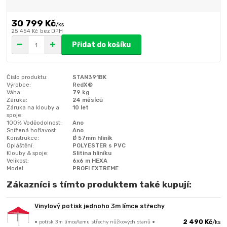
30 799 Kč
/
ks
25 454 Kč
bez DPH
Přidat do košíku
Číslo produktu:
STAN391BK
Výrobce:
RedX®
Váha:
79 kg
Záruka:
24 měsíců
Záruka na klouby a
10 let
spoje:
100% Voděodolnost:
Ano
Snížená hořlavost:
Ano
Konstrukce:
Ø 57mm hliník
Opláštění:
POLYESTER s PVC
Klouby & spoje:
Slitina hliníku
Velikost:
6x6 m HEXA
Model:
PROFI EXTREME
Zákazníci s tímto produktem také kupují:
Vinylový potisk jednoho 3m límce střechy
• potisk 3m límce/lemu střechy nůžkových stanů •
2 490 Kč
/
ks