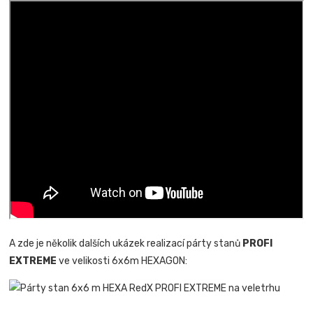
A zde je několik dalších ukázek realizací párty stanů
PROFI
EXTREME
ve velikosti 6x6m HEXAGON: