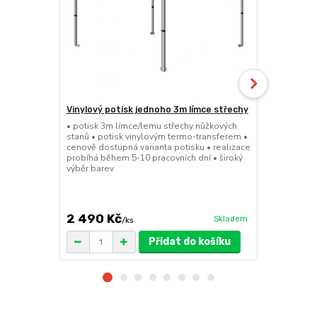
Vinylový potisk jednoho 3m límce střechy
24kg ECO M
stany (Sada
• potisk 3m límce/lemu střechy nůžkových
stanů • potisk vinylovým termo-transferem •
• sada 2x ku
cenově dostupná varianta potisku • realizace
stanů • hmotn
probíhá během 5-10 pracovních dní • široký
30x30x6cm • 
výběr barev
polymer • ma
ruda (magnet
větší zatížení
2 490 Kč
1 719 Kč
Skladem
/
ks
/
Přidat do košíku