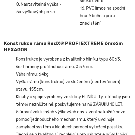
široké dveře
8. Nastavitelná výška -
16. PVC límce na spodní
5x výškových pozic
hraně bočnic proti
znečištění
Konstrukce rámu RedX® PROFI EXTREME 6mx6m
HEXAGON
Konstrukce je vyrobena z kvalitního hliníku typu 6063,
šestihranný profil nohou rámu, Ø 57mm.
Váha rámu: 64kg.
Výška rámu (konstrukce) ve složeném (neotevřeném)
stavu: 155cm.
Klouby a spoje vyrobeny ze slitiny HLINÍKU. Tyto klouby jsou
téměř nezničitelné, poskytujeme na ně ZÁRUKU 10 LET.
5 úrovní volitelných výškových nastavení na každé noze
pomocí jednoduchého mechanismu, který uvolňuje
zamykací systém v kloubech pomocí vytažení pojistky.
Jedná se o kvalitnější, rychlejší a pro uživatele přívětivější