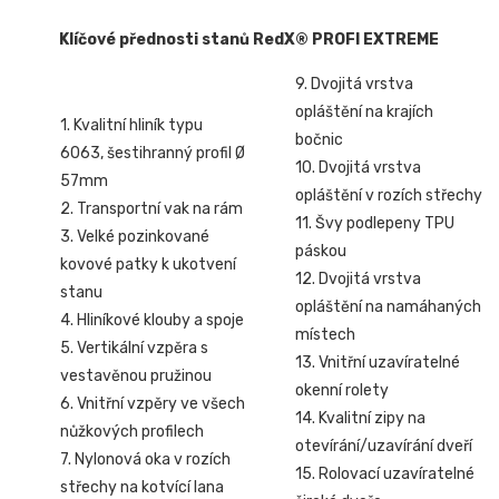
Klíčové přednosti stanů RedX® PROFI EXTREME
9. Dvojitá vrstva
opláštění na krajích
1. Kvalitní hliník typu
bočnic
6063, šestihranný profil Ø
10. Dvojitá vrstva
57mm
opláštění v rozích střechy
2. Transportní vak na rám
11. Švy podlepeny TPU
3. Velké pozinkované
páskou
kovové patky k ukotvení
12. Dvojitá vrstva
stanu
opláštění na namáhaných
4. Hliníkové klouby a spoje
místech
5. Vertikální vzpěra s
13. Vnitřní uzavíratelné
vestavěnou pružinou
okenní rolety
6. Vnitřní vzpěry ve všech
14. Kvalitní zipy na
nůžkových profilech
otevírání/uzavírání dveří
7. Nylonová oka v rozích
15. Rolovací uzavíratelné
střechy na kotvící lana