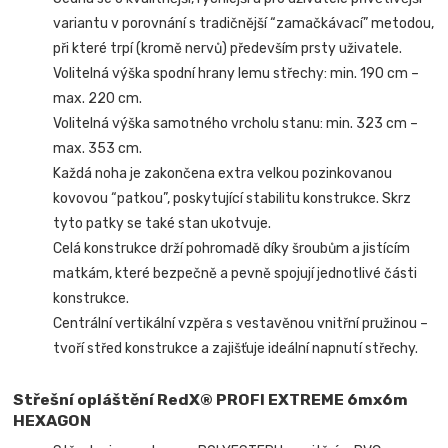
variantu v porovnání s tradičnější “zamačkávací” metodou,
při které trpí (kromě nervů) především prsty uživatele.
Volitelná výška spodní hrany lemu střechy: min. 190 cm –
max. 220 cm.
Volitelná výška samotného vrcholu stanu: min. 323 cm –
max. 353 cm.
Každá noha je zakončena extra velkou pozinkovanou
kovovou “patkou”, poskytující stabilitu konstrukce. Skrz
tyto patky se také stan ukotvuje.
Celá konstrukce drží pohromadě díky šroubům a jistícím
matkám, které bezpečně a pevně spojují jednotlivé části
konstrukce.
Centrální vertikální vzpěra s vestavěnou vnitřní pružinou –
tvoří střed konstrukce a zajišťuje ideální napnutí střechy.
Střešní opláštění RedX® PROFI EXTREME
6mx6m
HEXAGON