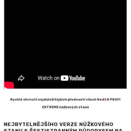
Rychlé shrnutí nejdůležitějších předností všech Red
X
® PROFI
EXTREME nůžkových stanů
NEJBYTELNĚJŠÍHO VERZE NŮŽKOVÉHO
STANU S ŠESTISTRANNÝM PŮDORYSEM NA