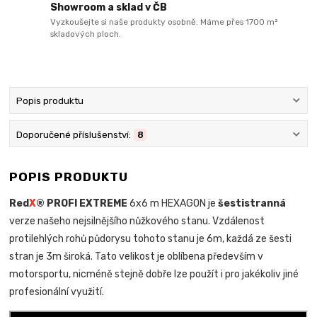
Showroom a sklad v ČB
Vyzkoušejte si naše produkty osobně. Máme přes 1700 m²
skladových ploch.
Popis produktu
Doporučené příslušenství:
8
POPIS PRODUKTU
Red
X
® PROFI EXTREME
6x6 m HEXAGON je
šestistranná
verze našeho nejsilnějšího nůžkového stanu. Vzdálenost
protilehlých rohů půdorysu tohoto stanu je 6m, každá ze šesti
stran je 3m široká. Tato velikost je oblíbena především v
motorsportu, nicméně stejně dobře lze použít i pro jakékoliv jiné
profesionální využití.