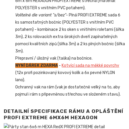
6m x 6m HEXAGON PROFI EXTREME střecha (materiál:
POLYESTER s vnitřním PVC potahem).
Volitelně dle variant "s/bez"-
Plná PROFI EXTREME sada 6
ks samostatných bočnic (POLYESTER s vnitřním PVC
potahem) - kombinace 2 ks oken s vnitřními roletami (šířka
3m), 2 ks rolovacích extra širokých dveří zapínatelných
pomocí kvalitních zipů (šířka 3m) a 2 ks plných bočnic (šířka
3m).
Přepravní / úložný vak (taška) na bočnice.
NYNÍ DÁREK ZDARMA
-
Kotvící sada na měkké povrchy
(12x profi pozinkovaný kovový kolík a 6x pevné NYLON
lano).
Ochranný vak na rám (vak je dostatečně velký na to, aby
pojmul i rám s připevněnou střechou ve složeném stavu).
DETAILNÍ SPECIFIKACE RÁMU A OPLÁŠTĚNÍ
PROFI EXTREME 6MX6M HEXAGON