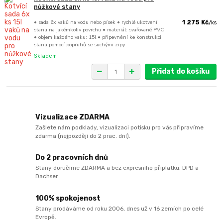
nůžkové stany
• sada 6x vaků na vodu nebo písek • rychlé ukotvení
1 275 Kč
/
ks
stanu na jakémkoliv povrchu • materiál: svařované PVC
• objem každého vaku: 15l • připevnění ke konstrukci
stanu pomocí popruhů se suchými zipy
Skladem
Přidat do košíku
Vizualizace ZDARMA
Zašlete nám podklady, vizualizaci potisku pro vás připravíme
zdarma (nejpozději do 2 prac. dní).
Do 2 pracovních dnů
Stany doručíme ZDARMA a bez expresního příplatku. DPD a
Dachser.
100% spokojenost
Stany prodáváme od roku 2006, dnes už v 16 zemích po celé
Evropě.