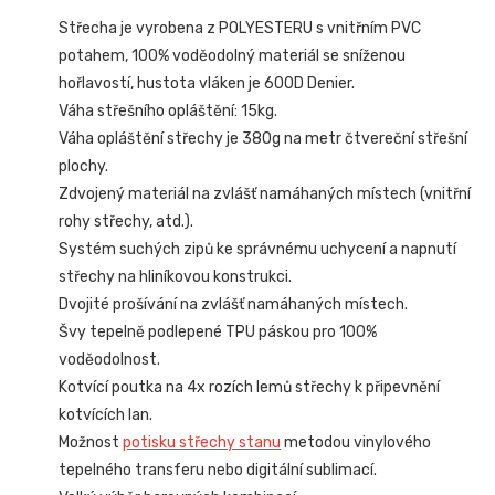
Střecha je vyrobena z POLYESTERU s vnitřním PVC
potahem, 100% voděodolný materiál se sníženou
hořlavostí, hustota vláken je 600D Denier.
Váha střešního opláštění: 15kg.
Váha opláštění střechy je 380g na metr čtvereční střešní
plochy.
Zdvojený materiál na zvlášť namáhaných místech (vnitřní
rohy střechy, atd.).
Systém suchých zipů ke správnému uchycení a napnutí
střechy na hliníkovou konstrukci.
Dvojité prošívání na zvlášť namáhaných místech.
Švy tepelně podlepené TPU páskou pro 100%
voděodolnost.
Kotvící poutka na 4x rozích lemů střechy k připevnění
kotvících lan.
Možnost
potisku střechy stanu
metodou vinylového
tepelného transferu nebo digitální sublimací.