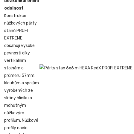
bezkonkurenční
odolnost
.
Konstrukce
nůžkových párty
stanů PROFI
EXTREME
dosahují vysoké
pevnosti díky
vertikálním
stojnám o
průměru 57mm,
kloubům a spojům
vyrobených ze
slitiny hliníku a
mohutným
nůžkovým
profilům. Nůžkové
profily navíc