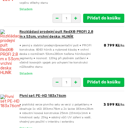
vzpěru střechy stanu
Skladem
Přidat do košíku
Rozkládací prodejní pult RedX® PROFI 2,8
m x 53cm, vrchní deska: HLINÍK
• pevný a stabilní prodejní/prezentační pult • PROFI
8 799 Kč
/
ks
konstrukce, 6063 hliník a nylonové klouby • vrchní
deska o rozměrech 53cmx280cm tvořena hliníkovými
segmenty • nosnost: 120kg při plošném zatížení •
včetně kovových spojek pro uchycení ke konstrukci
nůžkového stanu
Skladem
Přidat do košíku
Pivní set PE-HD 183x76cm
• praktická verze pivního setu ve verzi z polyetilenu •
3 599 Kč
/
ks
obsahuje 1x stůl 183cmx76cm a 2x lavice 183cmx28cm
• robustní kovová konstrukce 25mm (19mm)x1mm •
hmotnost sady: 29kg • odolný vůči UV záření a vodě,
vhodný pro použití v interiéru i exteriéru