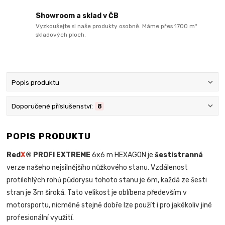
Showroom a sklad v ČB
Vyzkoušejte si naše produkty osobně. Máme přes 1700 m²
skladových ploch.
Popis produktu
Doporučené příslušenství:
8
POPIS PRODUKTU
Red
X
® PROFI EXTREME
6x6 m HEXAGON je
šestistranná
verze našeho nejsilnějšího nůžkového stanu. Vzdálenost
protilehlých rohů půdorysu tohoto stanu je 6m, každá ze šesti
stran je 3m široká. Tato velikost je oblíbena především v
motorsportu, nicméně stejně dobře lze použít i pro jakékoliv jiné
profesionální využití.