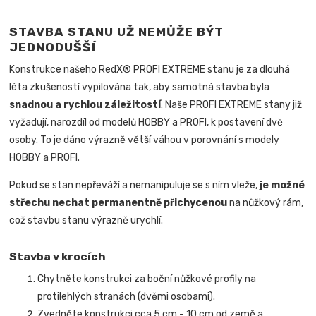
STAVBA STANU UŽ NEMŮŽE BÝT
JEDNODUŠŠÍ
Konstrukce našeho RedX® PROFI EXTREME stanu je za dlouhá
léta zkušeností vypilována tak, aby samotná stavba byla
snadnou a rychlou záležitostí
.
Naše PROFI EXTREME stany již
vyžadují, narozdíl od modelů HOBBY a PROFI, k postavení dvě
osoby. To je dáno výrazně větší váhou v porovnání s modely
HOBBY a PROFI.
Pokud se stan nepřeváží a nemanipuluje se s ním vleže,
je možné
střechu nechat permanentně přichycenou
na nůžkový rám,
což stavbu stanu výrazně urychlí.
Stavba v krocích
Chytněte konstrukci za boční nůžkové profily na
protilehlých stranách (dvěmi osobami).
Zvedněte konstrukci cca 5 cm - 10 cm od země a