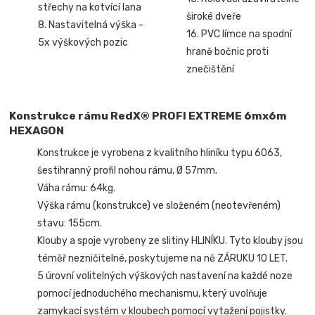
střechy na kotvící lana
široké dveře
8. Nastavitelná výška -
16. PVC límce na spodní
5x výškových pozic
hraně bočnic proti
znečištění
Konstrukce rámu RedX® PROFI EXTREME 6mx6m
HEXAGON
Konstrukce je vyrobena z kvalitního hliníku typu 6063,
šestihranný profil nohou rámu, Ø 57mm.
Váha rámu: 64kg.
Výška rámu (konstrukce) ve složeném (neotevřeném)
stavu: 155cm.
Klouby a spoje vyrobeny ze slitiny HLINÍKU. Tyto klouby jsou
téměř nezničitelné, poskytujeme na ně ZÁRUKU 10 LET.
5 úrovní volitelných výškových nastavení na každé noze
pomocí jednoduchého mechanismu, který uvolňuje
zamykací systém v kloubech pomocí vytažení pojistky.