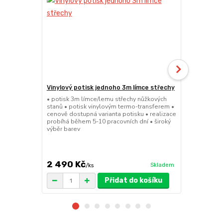
Vinylový potisk jednoho 3m límce střechy
24kg ECO M
stany (Sada
• potisk 3m límce/lemu střechy nůžkových
stanů • potisk vinylovým termo-transferem •
• sada 2x ku
cenově dostupná varianta potisku • realizace
stanů • hmotn
probíhá během 5-10 pracovních dní • široký
30x30x6cm • 
výběr barev
polymer • ma
ruda (magnet
větší zatížení
2 490 Kč
1 719 Kč
Skladem
/
ks
/
Přidat do košíku