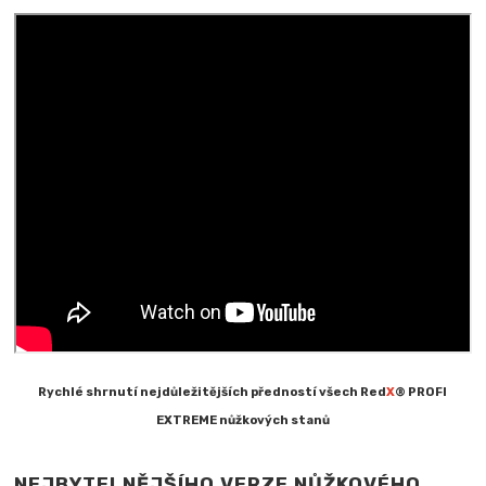
Rychlé shrnutí nejdůležitějších předností všech Red
X
® PROFI
EXTREME nůžkových stanů
NEJBYTELNĚJŠÍHO VERZE NŮŽKOVÉHO