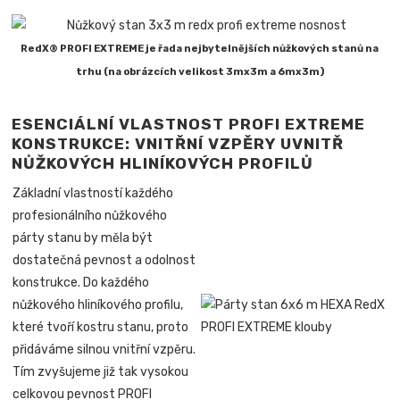
RedX® PROFI EXTREME je řada nejbytelnějších nůžkových stanů na
trhu (na obrázcích velikost 3mx3m a 6mx3m)
ESENCIÁLNÍ VLASTNOST PROFI EXTREME
KONSTRUKCE: VNITŘNÍ VZPĚRY UVNITŘ
NŮŽKOVÝCH HLINÍKOVÝCH PROFILŮ
Základní vlastností každého
profesionálního nůžkového
párty stanu by měla být
dostatečná pevnost a odolnost
konstrukce. Do každého
nůžkového hliníkového profilu,
které tvoří kostru stanu, proto
přidáváme silnou vnitřní vzpěru.
Tím zvyšujeme již tak vysokou
celkovou pevnost PROFI