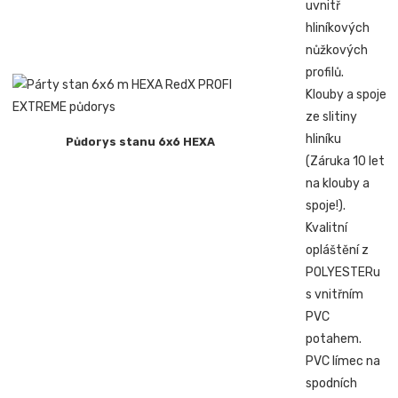
uvnitř
hliníkových
nůžkových
profilů.
Klouby a spoje
ze slitiny
hliníku
Půdorys stanu 6x6 HEXA
(Záruka 10 let
na klouby a
spoje!).
Kvalitní
opláštění z
POLYESTERu
s vnitřním
PVC
potahem.
PVC límec na
spodních