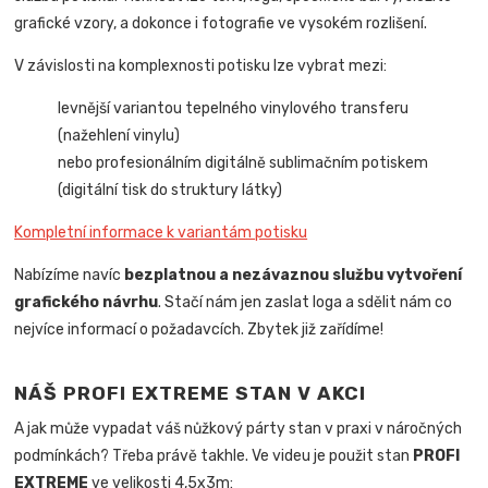
grafické vzory, a dokonce i fotografie ve vysokém rozlišení.
V závislosti na komplexnosti potisku lze vybrat mezi:
levnější variantou tepelného vinylového transferu
(nažehlení vinylu)
nebo profesionálním digitálně sublimačním potiskem
(digitální tisk do struktury látky)
Kompletní informace k variantám potisku
Nabízíme navíc
bezplatnou a nezávaznou službu vytvoření
grafického návrhu
. Stačí nám jen zaslat loga a sdělit nám co
nejvíce informací o požadavcích. Zbytek již zařídíme!
NÁŠ PROFI EXTREME STAN V AKCI
A jak může vypadat váš nůžkový párty stan v praxi v náročných
podmínkách? Třeba právě takhle. Ve videu je použit stan
PROFI
EXTREME
ve velikosti 4,5x3m: