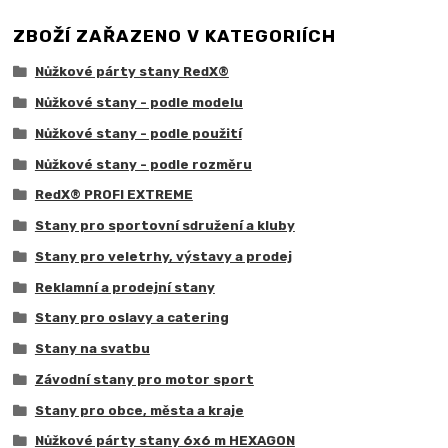
ZBOŽÍ ZAŘAZENO V KATEGORIÍCH
Nůžkové párty stany RedX®
Nůžkové stany - podle modelu
Nůžkové stany - podle použití
Nůžkové stany - podle rozměru
RedX® PROFI EXTREME
Stany pro sportovní sdružení a kluby
Stany pro veletrhy, výstavy a prodej
Reklamní a prodejní stany
Stany pro oslavy a catering
Stany na svatbu
Závodní stany pro motor sport
Stany pro obce, města a kraje
Nůžkové párty stany 6x6 m HEXAGON