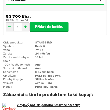
30 799 Kč
/
ks
25 454 Kč
bez DPH
Přidat do košíku
Číslo produktu:
STAN391RD
Výrobce:
RedX®
Váha:
79 kg
Záruka:
24 měsíců
Záruka na klouby a
10 let
spoje:
100% Voděodolnost:
Ano
Snížená hořlavost:
Ano
Konstrukce:
Ø 57mm hliník
Opláštění:
POLYESTER s PVC
Klouby & spoje:
Slitina hliníku
Velikost:
6x6 m HEXA
Model:
PROFI EXTREME
Zákazníci s tímto produktem také kupují:
Vinylový potisk jednoho 3m límce střechy