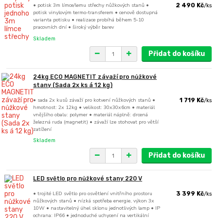
• potisk 3m límce/lemu střechy nůžkových stanů •
2 490 Kč
/
ks
potisk vinylovým termo-transferem • cenově dostupná
varianta potisku • realizace probíhá během 5-10
pracovních dní • široký výběr barev
Skladem
Přidat do košíku
24kg ECO MAGNETIT závaží pro nůžkové
stany (Sada 2x ks á 12 kg)
• sada 2x kusů závaží pro kotvení nůžkových stanů •
1 719 Kč
/
ks
hmotnost: 2x 12kg • velikost: 30x30x6cm • materiál
vnějšího obalu: polymer • materiál náplně: drcená
železná ruda (magnetit) • závaží lze stohovat pro větší
zatížení
Skladem
Přidat do košíku
LED světlo pro nůžkové stany 220 V
• trojité LED světlo pro osvětlení vnitřního prostoru
3 399 Kč
/
ks
nůžkových stanů • nízká spotřeba energie, výkon 3x
10W • nastavitelný úhel sklonu jednotlivých lamp • IP
ochrana: IP66 • jednoduché uchycení na vertikální