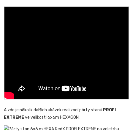
A zde je několik dalších ukázek realizací párty stanů
PROFI
EXTREME
ve velikosti 6x6m HEXAGON: