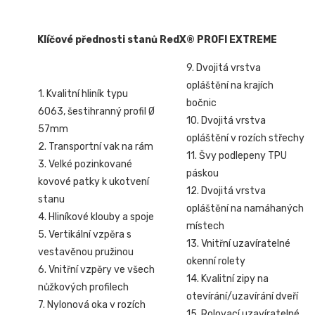
Klíčové přednosti stanů RedX® PROFI EXTREME
9. Dvojitá vrstva
opláštění na krajích
1. Kvalitní hliník typu
bočnic
6063, šestihranný profil Ø
10. Dvojitá vrstva
57mm
opláštění v rozích střechy
2. Transportní vak na rám
11. Švy podlepeny TPU
3. Velké pozinkované
páskou
kovové patky k ukotvení
12. Dvojitá vrstva
stanu
opláštění na namáhaných
4. Hliníkové klouby a spoje
místech
5. Vertikální vzpěra s
13. Vnitřní uzavíratelné
vestavěnou pružinou
okenní rolety
6. Vnitřní vzpěry ve všech
14. Kvalitní zipy na
nůžkových profilech
otevírání/uzavírání dveří
7. Nylonová oka v rozích
15. Rolovací uzavíratelné