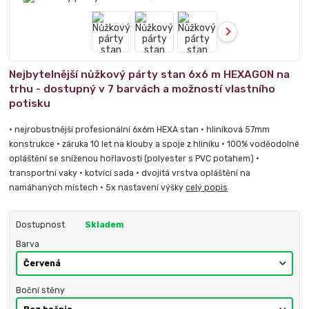
Nejbytelnější nůžkový párty stan 6x6 m HEXAGON na
trhu - dostupný v 7 barvách a možností vlastního
potisku
• nejrobustnější profesionální 6x6m HEXA stan • hliníková 57mm
konstrukce • záruka 10 let na klouby a spoje z hliníku • 100% voděodolné
opláštění se sníženou hořlavostí (polyester s PVC potahem) •
transportní vaky • kotvící sada • dvojitá vrstva opláštění na
namáhaných místech • 5x nastavení výšky
celý popis
Dostupnost
Skladem
Barva
Boční stěny