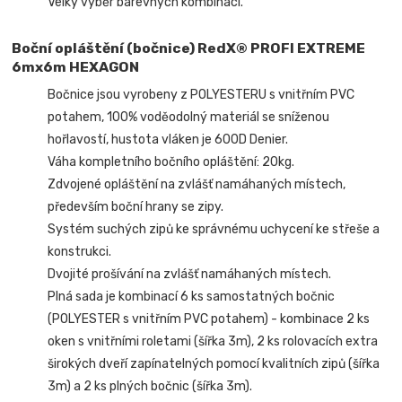
Velký výběr barevných kombinací.
Boční opláštění (bočnice) RedX® PROFI EXTREME
6mx6m HEXAGON
Bočnice jsou vyrobeny z POLYESTERU s vnitřním PVC
potahem, 100% voděodolný materiál se sníženou
hořlavostí, hustota vláken je 600D Denier.
Váha kompletního bočního opláštění: 20kg.
Zdvojené opláštění na zvlášť namáhaných místech,
především boční hrany se zipy.
Systém suchých zipů ke správnému uchycení ke střeše a
konstrukci.
Dvojité prošívání na zvlášť namáhaných místech.
Plná sada je kombinací 6 ks samostatných bočnic
(POLYESTER s vnitřním PVC potahem) - kombinace 2 ks
oken s vnitřními roletami (šířka 3m), 2 ks rolovacích extra
širokých dveří zapínatelných pomocí kvalitních zipů (šířka
3m) a 2 ks plných bočnic (šířka 3m).