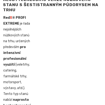
STANU S ŠESTISTRANNÝM PŮDORYSEM NA
TRHU
Red
X
® PROFI
EXTREME
je řada
nejsilnějších
nůžkových stanů
na trhu, určených
především
pro
intenzivní
profesionální
využití
(veletrhy,
catering,
farmářské trhy,
motorsport,
výstavy, atd.).
Tento typ stanů
nabízí
naprosto