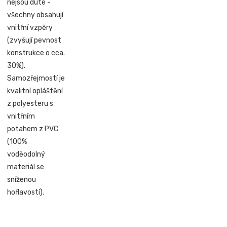
nejsou duté -
všechny obsahují
vnitřní vzpěry
(zvyšují pevnost
konstrukce o cca.
30%).
Samozřejmostí je
kvalitní opláštění
z polyesteru s
vnitřním
potahem z PVC
(100%
voděodolný
materiál se
sníženou
hořlavostí).