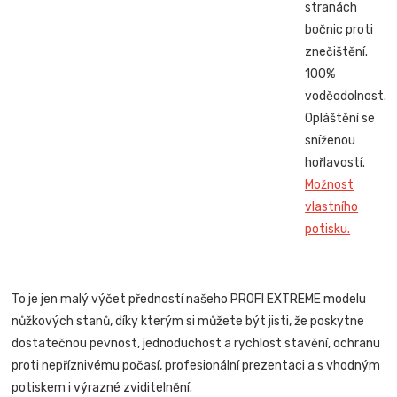
stranách
bočnic proti
znečištění.
100%
voděodolnost.
Opláštění se
sníženou
hořlavostí.
Možnost
vlastního
potisku.
To je jen malý výčet předností našeho PROFI EXTREME modelu
nůžkových stanů, díky kterým si můžete být jisti, že poskytne
dostatečnou pevnost, jednoduchost a rychlost stavění, ochranu
proti nepříznivému počasí, profesionální prezentaci a s vhodným
potiskem i výrazné zviditelnění.