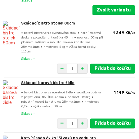
Skladem
Zvolit variantu
Skládací bistro stolek 80cm
• barová bistro verze eventového stolu • horní masivní
1 249 Kč
/
ks
deska z polyetilenu, tloušťka 45mm • nosnost: 50kg při
plošném zatížení • robustní kovová konstrukce
25mmx1mm • hmotnost: 8kg • výška horní desky:
110cm
Skladem
Přidat do košíku
Skládací barová bistro židle
• barová bistro verze eventové židle • sedátko a opěrka
1 149 Kč
/
ks
z polyetilenu, tloušťka 45mm • nosnost: 150kg •
robustní kovová konstrukce 25mmx1mm • hmotnost:
6,2kg • výška sedáku: 70cm
Skladem
Přidat do košíku
Kotvící sada 6x ks 15l vaků na vodu pro