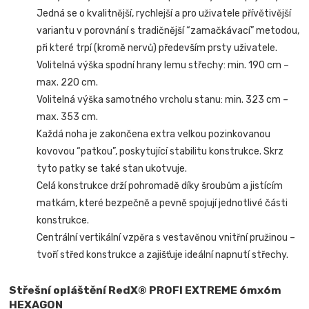
Jedná se o kvalitnější, rychlejší a pro uživatele přívětivější
variantu v porovnání s tradičnější “zamačkávací” metodou,
při které trpí (kromě nervů) především prsty uživatele.
Volitelná výška spodní hrany lemu střechy: min. 190 cm –
max. 220 cm.
Volitelná výška samotného vrcholu stanu: min. 323 cm –
max. 353 cm.
Každá noha je zakončena extra velkou pozinkovanou
kovovou “patkou”, poskytující stabilitu konstrukce. Skrz
tyto patky se také stan ukotvuje.
Celá konstrukce drží pohromadě díky šroubům a jistícím
matkám, které bezpečně a pevně spojují jednotlivé části
konstrukce.
Centrální vertikální vzpěra s vestavěnou vnitřní pružinou –
tvoří střed konstrukce a zajišťuje ideální napnutí střechy.
Střešní opláštění RedX® PROFI EXTREME
6mx6m
HEXAGON