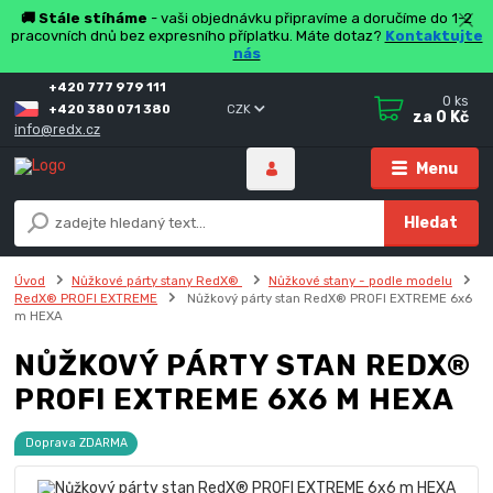
🚚 Stále stíháme
- vaši objednávku připravíme a doručíme do 1-2
pracovních dnů bez expresního příplatku. Máte dotaz?
Kontaktujte
nás
+420 777 979 111
0
ks
+420 380 071 380
CZK
za
0 Kč
info@redx.cz
Menu
Hledat
Úvod
Nůžkové párty stany RedX®
Nůžkové stany - podle modelu
RedX® PROFI EXTREME
Nůžkový párty stan RedX® PROFI EXTREME 6x6
m HEXA
NŮŽKOVÝ PÁRTY STAN REDX®
PROFI EXTREME 6X6 M HEXA
Doprava ZDARMA