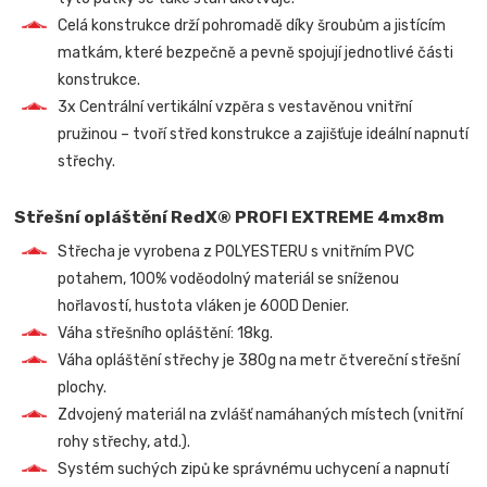
Celá konstrukce drží pohromadě díky šroubům a jistícím
matkám, které bezpečně a pevně spojují jednotlivé části
konstrukce.
3x Centrální vertikální vzpěra s vestavěnou vnitřní
pružinou – tvoří střed konstrukce a zajišťuje ideální napnutí
střechy.
Střešní opláštění RedX® PROFI EXTREME 4mx8m
Střecha je vyrobena z POLYESTERU s vnitřním PVC
potahem, 100% voděodolný materiál se sníženou
hořlavostí, hustota vláken je 600D Denier.
Váha střešního opláštění: 18kg.
Váha opláštění střechy je 380g na metr čtvereční střešní
plochy.
Zdvojený materiál na zvlášť namáhaných místech (vnitřní
rohy střechy, atd.).
Systém suchých zipů ke správnému uchycení a napnutí