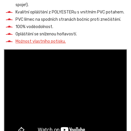
spoje!).
Kvalitní opláštění z POLYESTERu s vnitřním PVC potahem.
PVC límec na spodních stranách bočnic proti znečištění.
100% voděodolnost.
Opláštění se sníženou hořlavostí.
Možnost vlastního potisku.