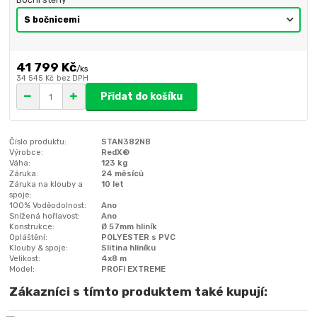
41 799 Kč
/
ks
34 545 Kč
bez DPH
Přidat do košíku
Číslo produktu:
STAN382NB
Výrobce:
RedX®
Váha:
123 kg
Záruka:
24 měsíců
Záruka na klouby a
10 let
spoje:
100% Voděodolnost:
Ano
Snížená hořlavost:
Ano
Konstrukce:
Ø 57mm hliník
Opláštění:
POLYESTER s PVC
Klouby & spoje:
Slitina hliníku
Velikost:
4x8 m
Model:
PROFI EXTREME
Zákazníci s tímto produktem také kupují: