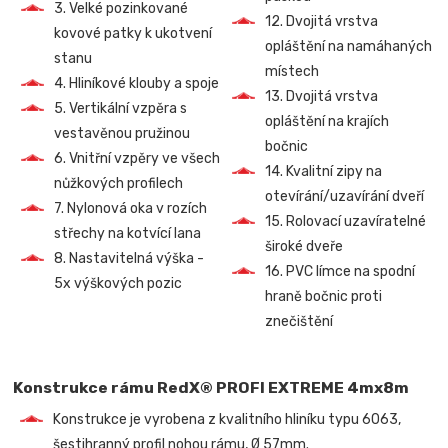
3. Velké pozinkované
12. Dvojitá vrstva
kovové patky k ukotvení
opláštění na namáhaných
stanu
místech
4. Hliníkové klouby a spoje
13. Dvojitá vrstva
5. Vertikální vzpěra s
opláštění na krajích
vestavěnou pružinou
bočnic
6. Vnitřní vzpěry ve všech
14. Kvalitní zipy na
nůžkových profilech
otevírání/uzavírání dveří
7. Nylonová oka v rozích
15. Rolovací uzavíratelné
střechy na kotvící lana
široké dveře
8. Nastavitelná výška -
16. PVC límce na spodní
5x výškových pozic
hraně bočnic proti
znečištění
Konstrukce rámu RedX® PROFI EXTREME 4mx8m
Konstrukce je vyrobena z kvalitního hliníku typu 6063,
šestihranný profil nohou rámu, Ø 57mm.