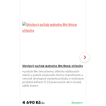
Vinylový potisk jednoho 8m límce střechy
24kg ECO M
stany (Sada
• potisk 8m límce/lemu střechy nůžkových
stanů • potisk vinylovým termo-transferem •
• sada 2x ku
cenově dostupná varianta potisku • realizace
stanů • hmotn
probíhá během 5-10 pracovních dní • široký
30x30x6cm • 
výběr barev
polymer • ma
ruda (magnet
větší zatížení
4 690 Kč
1 719 Kč
Skladem
/
ks
/