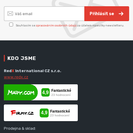
Přihlásit se
Souhlasím se
zpracováním osobních údajů
za účelem rozesílky newsletteru.
KDO JSME
Red
X
International CZ s.r.o.
www.redx.cz
Prodejna & sklad: