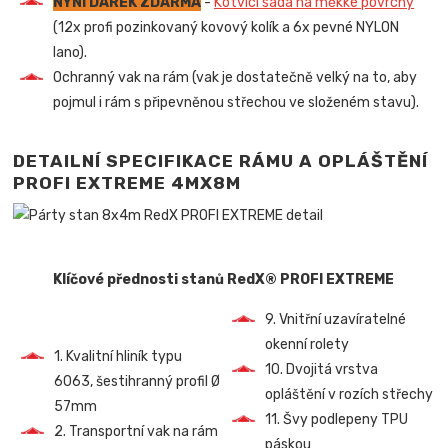
NYNÍ DÁREK ZDARMA
-
Kotvící sada na měkké povrchy
(12x profi pozinkovaný kovový kolík a 6x pevné NYLON
lano).
Ochranný vak na rám (vak je dostatečně velký na to, aby
pojmul i rám s připevněnou střechou ve složeném stavu).
DETAILNÍ SPECIFIKACE RÁMU A OPLÁŠTĚNÍ
PROFI EXTREME 4MX8M
Klíčové přednosti stanů RedX® PROFI EXTREME
9. Vnitřní uzavíratelné
okenní rolety
1. Kvalitní hliník typu
10. Dvojitá vrstva
6063, šestihranný profil Ø
opláštění v rozích střechy
57mm
11. Švy podlepeny TPU
2. Transportní vak na rám
páskou