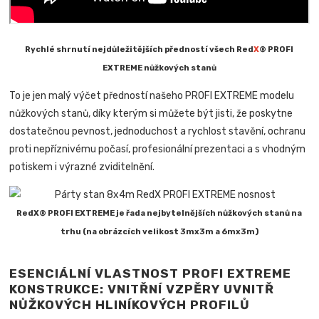
Rychlé shrnutí nejdůležitějších předností všech Red
X
® PROFI
EXTREME nůžkových stanů
To je jen malý výčet předností našeho PROFI EXTREME modelu
nůžkových stanů, díky kterým si můžete být jisti, že poskytne
dostatečnou pevnost, jednoduchost a rychlost stavění, ochranu
proti nepříznivému počasí, profesionální prezentaci a s vhodným
potiskem i výrazné zviditelnění.
RedX® PROFI EXTREME je řada nejbytelnějších nůžkových stanů na
trhu (na obrázcích velikost 3mx3m a 6mx3m)
ESENCIÁLNÍ VLASTNOST PROFI EXTREME
KONSTRUKCE: VNITŘNÍ VZPĚRY UVNITŘ
NŮŽKOVÝCH HLINÍKOVÝCH PROFILŮ