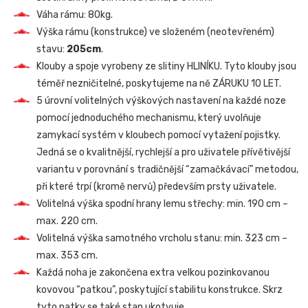
Váha rámu: 80kg.
Výška rámu (konstrukce) ve složeném (neotevřeném)
stavu:
205cm
.
Klouby a spoje vyrobeny ze slitiny HLINÍKU. Tyto klouby jsou
téměř nezničitelné, poskytujeme na ně ZÁRUKU 10 LET.
5 úrovní volitelných výškových nastavení na každé noze
pomocí jednoduchého mechanismu, který uvolňuje
zamykací systém v kloubech pomocí vytažení pojistky.
Jedná se o kvalitnější, rychlejší a pro uživatele přívětivější
variantu v porovnání s tradičnější “zamačkávací” metodou,
při které trpí (kromě nervů) především prsty uživatele.
Volitelná výška spodní hrany lemu střechy: min. 190 cm –
max. 220 cm.
Volitelná výška samotného vrcholu stanu: min. 323 cm –
max. 353 cm.
Každá noha je zakončena extra velkou pozinkovanou
kovovou “patkou”, poskytující stabilitu konstrukce. Skrz
tyto patky se také stan ukotvuje.