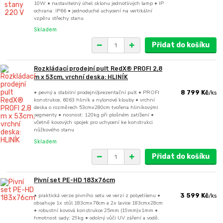
10W • nastavitelný úhel sklonu jednotlivých lamp • IP
ochrana: IP66 • jednoduché uchycení na vertikální
vzpěru střechy stanu
Skladem
Přidat do košíku
Rozkládací prodejní pult RedX® PROFI 2,8
m x 53cm, vrchní deska: HLINÍK
• pevný a stabilní prodejní/prezentační pult • PROFI
8 799 Kč
/
ks
konstrukce, 6063 hliník a nylonové klouby • vrchní
deska o rozměrech 53cmx280cm tvořena hliníkovými
segmenty • nosnost: 120kg při plošném zatížení •
včetně kovových spojek pro uchycení ke konstrukci
nůžkového stanu
Skladem
Přidat do košíku
Pivní set PE-HD 183x76cm
• praktická verze pivního setu ve verzi z polyetilenu •
3 599 Kč
/
ks
obsahuje 1x stůl 183cmx76cm a 2x lavice 183cmx28cm
• robustní kovová konstrukce 25mm (19mm)x1mm •
hmotnost sady: 29kg • odolný vůči UV záření a vodě,