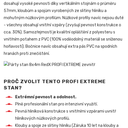
dosahují vysoké pevnosti díky vertikálním stojnám o průměru
57mm, kloubům a spojům vyrobených ze slitiny hliníku a
mohutným nůžkovým profilům. Nůžkové profily navíc nejsou duté
- všechny obsahují vnitřní vzpěry (zvyšují pevnost konstrukce o
cca. 30%). Samozřejmostí je kvalitní opláštění z polyesteru s
vnitřním potahem z PVC (100% voděodolný materiál se sníženou
hořlavostí). Bočnice navíc obsahují extra pás PVC na spodních
hranách proti znečištění.
PROČ ZVOLIT TENTO PROFI EXTREME
STAN?
Extrémní pevnost a odolnost.
Plně profesionální stan pro intenzivní využití.
Pevná hliníková konstrukce s vnitřními vzpěrami uvnitř
hliníkových nůžkových profilů.
Klouby a spoje ze slitiny hliníku (Záruka 10 let na klouby a