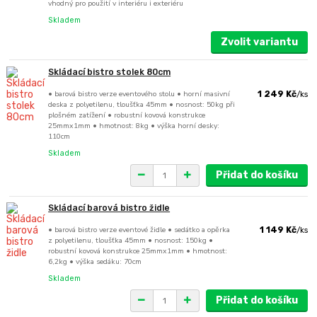
vhodný pro použití v interiéru i exteriéru
Skladem
Zvolit variantu
Skládací bistro stolek 80cm
• barová bistro verze eventového stolu • horní masivní
1 249 Kč
/
ks
deska z polyetilenu, tloušťka 45mm • nosnost: 50kg při
plošném zatížení • robustní kovová konstrukce
25mmx1mm • hmotnost: 8kg • výška horní desky:
110cm
Skladem
Přidat do košíku
Skládací barová bistro židle
• barová bistro verze eventové židle • sedátko a opěrka
1 149 Kč
/
ks
z polyetilenu, tloušťka 45mm • nosnost: 150kg •
robustní kovová konstrukce 25mmx1mm • hmotnost:
6,2kg • výška sedáku: 70cm
Skladem
Přidat do košíku