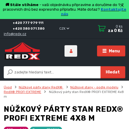
🚚 Stále stíháme
- vaši objednávku připravíme a doručíme do 1-2
pracovních dnů bez expresního příplatku. Máte dotaz?
Kontaktujte
nás
+420 777 979 111
0
ks
+420 380 071 380
CZK
za
0 Kč
info@redx.cz
Menu
Hledat
Úvod
Nůžkové párty stany RedX®
Nůžkové stany - podle modelu
RedX® PROFI EXTREME
Nůžkový párty stan RedX® PROFI EXTREME 4x8
m
NŮŽKOVÝ PÁRTY STAN REDX®
PROFI EXTREME 4X8 M