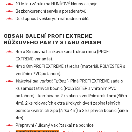
10 letou záruku na HLINÍKOVÉ klouby a spoje.
Bezkonkurenční servis a poradenství.
Dostupnost veškerých náhradních dílů.
OBSAH BALENÍ PROFI EXTREME
NŮŽKOVÉHO PÁRTY STANU 4MX8M
4m x 8m pevná hliníková konstrukce rámu (PROFI
EXTREME varianta).
4m x 8m PROFI EXTREME střecha (materiál: POLYESTER s
vnitřním PVC potahem).
Volitelně dle variant "s/bez"-
Plná PROFI EXTREME sada 6
ks samostatných bočnic (POLYESTER s vnitřním PVC
potahem) - kombinace 2 ks oken s vnitřními roletami (šířka
4m), 2 ks rolovacích extra širokých dveří zapínatelných
pomocí kvalitních zipů (šířka 4m) a 2 ks plných bočnic (šířka
4m).
Přepravní / úložný vak (taška) na bočnice.