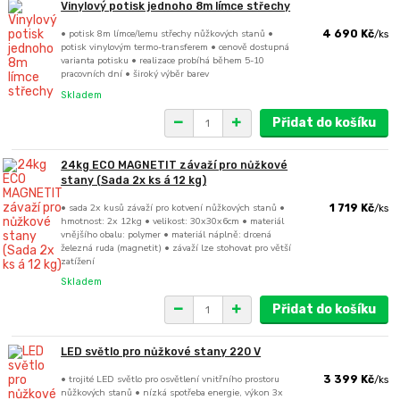
Vinylový potisk jednoho 8m límce střechy
• potisk 8m límce/lemu střechy nůžkových stanů •
4 690 Kč
/
ks
potisk vinylovým termo-transferem • cenově dostupná
varianta potisku • realizace probíhá během 5-10
pracovních dní • široký výběr barev
Skladem
Přidat do košíku
24kg ECO MAGNETIT závaží pro nůžkové
stany (Sada 2x ks á 12 kg)
• sada 2x kusů závaží pro kotvení nůžkových stanů •
1 719 Kč
/
ks
hmotnost: 2x 12kg • velikost: 30x30x6cm • materiál
vnějšího obalu: polymer • materiál náplně: drcená
železná ruda (magnetit) • závaží lze stohovat pro větší
zatížení
Skladem
Přidat do košíku
LED světlo pro nůžkové stany 220 V
• trojité LED světlo pro osvětlení vnitřního prostoru
3 399 Kč
/
ks
nůžkových stanů • nízká spotřeba energie, výkon 3x