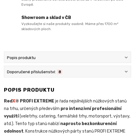
Evropě.
Showroom a sklad v ČB
Vyzkoušejte si naše produkty osobně. Máme přes 1700 m²
skladových ploch.
Popis produktu
Doporučené příslušenství:
8
POPIS PRODUKTU
Red
X
® PROFI EXTREME
je řada nejsilnějších nůžkových stanů
na trhu, určených především
pro intenzivní profesionální
využití
(veletrhy, catering, farmářské trhy, motorsport, výstavy,
atd.). Tento typ stanů nabízí
naprosto bezkonkurenční
odolnost
. Konstrukce nůžkových párty stanů PROFI EXTREME