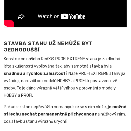
STAVBA STANU UŽ NEMŮŽE BÝT
JEDNODUŠŠÍ
Konstrukce našeho RedX® PROFI EXTREME stanu je za dlouhá
léta zkušeností vypilována tak, aby samotná stavba byla
snadnou a rychlou záležitostí
.
Naše PROFI EXTREME stany již
vyžadují, narozdíl od modelů HOBBY a PROFI, k postavení dvě
osoby. To je dáno výrazně větší váhou v porovnání s modely
HOBBY a PROFI.
Pokud se stan nepřeváží a nemanipuluje se s ním vleže,
je možné
střechu nechat permanentně přichycenou
na nůžkový rám,
což stavbu stanu výrazně urychlí.