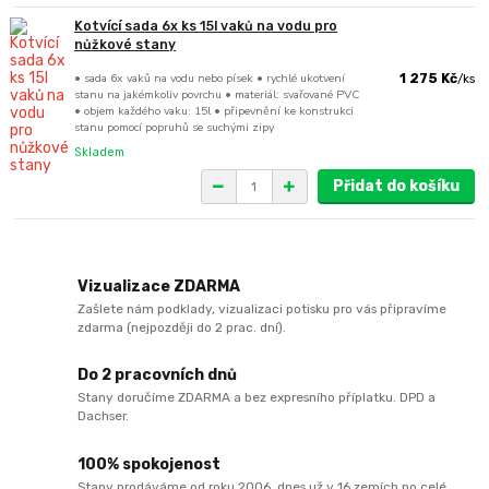
Kotvící sada 6x ks 15l vaků na vodu pro
nůžkové stany
• sada 6x vaků na vodu nebo písek • rychlé ukotvení
1 275 Kč
/
ks
stanu na jakémkoliv povrchu • materiál: svařované PVC
• objem každého vaku: 15l • připevnění ke konstrukci
stanu pomocí popruhů se suchými zipy
Skladem
Přidat do košíku
Vizualizace ZDARMA
Zašlete nám podklady, vizualizaci potisku pro vás připravíme
zdarma (nejpozději do 2 prac. dní).
Do 2 pracovních dnů
Stany doručíme ZDARMA a bez expresního příplatku. DPD a
Dachser.
100% spokojenost
Stany prodáváme od roku 2006, dnes už v 16 zemích po celé