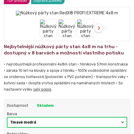
TOP produkt
Doprava ZDARMA
Nejbytelnější nůžkový párty stan 4x8 m na trhu -
dostupný v 8 barvách a možností vlastního potisku
• nejrobustnější profesionální 4x8m stan • hliníková 57mm konstrukce
• záruka 10 let na klouby a spoje z hliníku • 100% voděodolné opláštění
se sníženou hořlavostí (polyester s PVC potahem) • transportní vaky •
kotvící sada • dvojitá vrstva opláštění na namáhaných místech • 5x
nastavení výšky
celý popis
Dostupnost
Skladem
Barva
Boční stěny