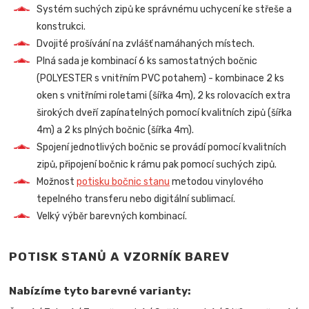
Systém suchých zipů ke správnému uchycení ke střeše a
konstrukci.
Dvojité prošívání na zvlášť namáhaných místech.
Plná sada je kombinací 6 ks samostatných bočnic
(POLYESTER s vnitřním PVC potahem) - kombinace 2 ks
oken s vnitřními roletami (šířka 4m), 2 ks rolovacích extra
širokých dveří zapínatelných pomocí kvalitních zipů (šířka
4m) a 2 ks plných bočnic (šířka 4m).
Spojení jednotlivých bočnic se provádí pomocí kvalitních
zipů, připojení bočnic k rámu pak pomocí suchých zipů.
Možnost
potisku bočnic stanu
metodou vinylového
tepelného transferu nebo digitální sublimací.
Velký výběr barevných kombinací.
POTISK STANŮ A VZORNÍK BAREV
Nabízíme tyto barevné varianty: