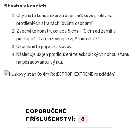
Stavba v krocích
Chytněte konstrukci za boční nůžkové profily na
protilehlých stranách (dvěmi osobami).
Zvedněte konstrukci cca 5 cm - 10 cm od země a
postupně stan rozevírejte zpětnou chůzí.
Uzamkněte pojízdné klouby.
Následuje už jen prodloužení teleskopických nohou stanu
na požadovanou výšku.
DOPORUČENÉ
PŘÍSLUŠENSTVÍ:
8