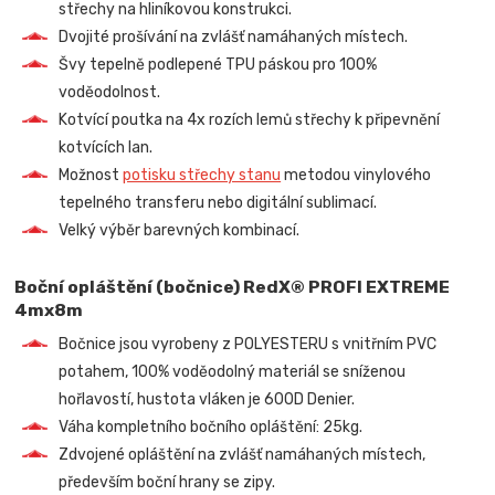
střechy na hliníkovou konstrukci.
Dvojité prošívání na zvlášť namáhaných místech.
Švy tepelně podlepené TPU páskou pro 100%
voděodolnost.
Kotvící poutka na 4x rozích lemů střechy k připevnění
kotvících lan.
Možnost
potisku střechy stanu
metodou vinylového
tepelného transferu nebo digitální sublimací.
Velký výběr barevných kombinací.
Boční opláštění (bočnice) RedX® PROFI EXTREME
4mx8m
Bočnice jsou vyrobeny z POLYESTERU s vnitřním PVC
potahem, 100% voděodolný materiál se sníženou
hořlavostí, hustota vláken je 600D Denier.
Váha kompletního bočního opláštění: 25kg.
Zdvojené opláštění na zvlášť namáhaných místech,
především boční hrany se zipy.