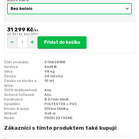
31 299 Kč
/
ks
25 867 Kč
bez DPH
Přidat do košíku
Číslo produktu:
STAN381NB
Výrobce:
RedX®
Váha:
98 kg
Záruka:
24 měsíců
Záruka na klouby a
10 let
spoje:
100% Voděodolnost:
Ano
Snížená hořlavost:
Ano
Konstrukce:
Ø 57mm hliník
Opláštění:
POLYESTER s PVC
Klouby & spoje:
Slitina hliníku
Velikost:
4x8 m
Model:
PROFI EXTREME
Zákazníci s tímto produktem také kupují: