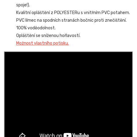
spoje!).
Kvalitní opláštění z POLYESTERu s vnitřním PVC potahem.
PVC límec na spodních stranách bočnic proti znečištění.
100% voděodolnost.
Opláštění se sníženou hořlavostí.
Možnost vlastního potisku.