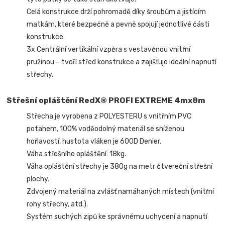
Celá konstrukce drží pohromadě díky šroubům a jistícím
matkám, které bezpečně a pevně spojují jednotlivé části
konstrukce.
3x Centrální vertikální vzpěra s vestavěnou vnitřní
pružinou – tvoří střed konstrukce a zajišťuje ideální napnutí
střechy.
Střešní opláštění RedX® PROFI EXTREME 4mx8m
Střecha je vyrobena z POLYESTERU s vnitřním PVC
potahem, 100% voděodolný materiál se sníženou
hořlavostí, hustota vláken je 600D Denier.
Váha střešního opláštění: 18kg.
Váha opláštění střechy je 380g na metr čtvereční střešní
plochy.
Zdvojený materiál na zvlášť namáhaných místech (vnitřní
rohy střechy, atd.).
Systém suchých zipů ke správnému uchycení a napnutí