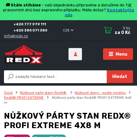
🚚 Stále stíháme
- vaši objednávku připravíme a doručíme do 1-2
pracovních dnů bez expresního příplatku. Máte dotaz?
Kontaktujte
nás
+420 777 979 111
0
ks
+420 380 071 380
CZK
za
0 Kč
info@redx.cz
Menu
Hledat
Úvod
Nůžkové párty stany RedX®
Nůžkové stany - podle modelu
RedX® PROFI EXTREME
Nůžkový párty stan RedX® PROFI EXTREME 4x8
m
NŮŽKOVÝ PÁRTY STAN REDX®
PROFI EXTREME 4X8 M