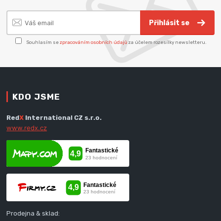
Přihlásit se
Souhlasím se
zpracováním osobních údajů
za účelem rozesílky newsletteru.
KDO JSME
Red
X
International CZ s.r.o.
www.redx.cz
Prodejna & sklad: