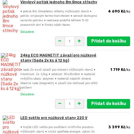
Vinylový potisk jednoho 8m límce střechy
• potisk 8m límce/lemu střechy nůžkových stanů •
4 690 Kč
/
ks
potisk vinylovým termo-transferem • cenově dostupná
varianta potisku • realizace probíhá během 5-10
pracovních dní • široký výběr barev
Skladem
Přidat do košíku
24kg ECO MAGNETIT závaží pro nůžkové
stany (Sada 2x ks á 12 kg)
• sada 2x kusů závaží pro kotvení nůžkových stanů •
1 719 Kč
/
ks
hmotnost: 2x 12kg • velikost: 30x30x6cm • materiál
vnějšího obalu: polymer • materiál náplně: drcená
železná ruda (magnetit) • závaží lze stohovat pro větší
zatížení
Skladem
Přidat do košíku
LED světlo pro nůžkové stany 220 V
• trojité LED světlo pro osvětlení vnitřního prostoru
3 399 Kč
/
ks
nůžkových stanů • nízká spotřeba energie, výkon 3x