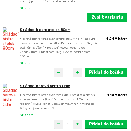
vhodný pro použití v interiéru i exteriéru
Skladem
Zvolit variantu
Skládací bistro stolek 80cm
• barová bistro verze eventového stolu • horní masivní
1 249 Kč
/
ks
deska z polyetilenu, tloušťka 45mm • nosnost: 50kg při
plošném zatížení • robustní kovová konstrukce
25mmx1mm • hmotnost: 8kg • výška horní desky:
110cm
Skladem
Přidat do košíku
Skládací barová bistro židle
• barová bistro verze eventové židle • sedátko a opěrka
1 149 Kč
/
ks
z polyetilenu, tloušťka 45mm • nosnost: 150kg •
robustní kovová konstrukce 25mmx1mm • hmotnost:
6,2kg • výška sedáku: 70cm
Skladem
Přidat do košíku