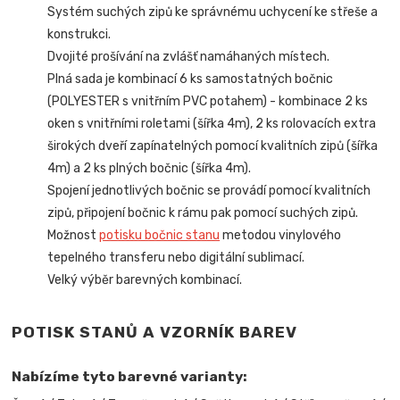
Systém suchých zipů ke správnému uchycení ke střeše a
konstrukci.
Dvojité prošívání na zvlášť namáhaných místech.
Plná sada je kombinací 6 ks samostatných bočnic
(POLYESTER s vnitřním PVC potahem) - kombinace 2 ks
oken s vnitřními roletami (šířka 4m), 2 ks rolovacích extra
širokých dveří zapínatelných pomocí kvalitních zipů (šířka
4m) a 2 ks plných bočnic (šířka 4m).
Spojení jednotlivých bočnic se provádí pomocí kvalitních
zipů, připojení bočnic k rámu pak pomocí suchých zipů.
Možnost
potisku bočnic stanu
metodou vinylového
tepelného transferu nebo digitální sublimací.
Velký výběr barevných kombinací.
POTISK STANŮ A VZORNÍK BAREV
Nabízíme tyto barevné varianty: