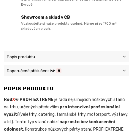
Evropě.
Showroom a sklad v ČB
Vyzkoušejte si naše produkty osobně. Máme přes 1700 m²
skladových ploch.
Popis produktu
Doporučené příslušenství:
8
POPIS PRODUKTU
Red
X
® PROFI EXTREME
je řada nejsilnějších nůžkových stanů
na trhu, určených především
pro intenzivní profesionální
využití
(veletrhy, catering, farmářské trhy, motorsport, výstavy,
atd.). Tento typ stanů nabízí
naprosto bezkonkurenční
odolnost
. Konstrukce nůžkových párty stanů PROFI EXTREME