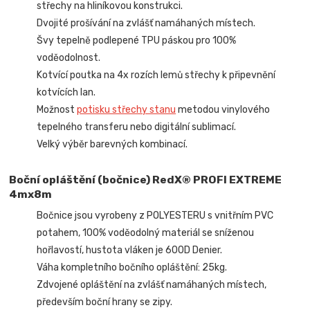
střechy na hliníkovou konstrukci.
Dvojité prošívání na zvlášť namáhaných místech.
Švy tepelně podlepené TPU páskou pro 100%
voděodolnost.
Kotvící poutka na 4x rozích lemů střechy k připevnění
kotvících lan.
Možnost
potisku střechy stanu
metodou vinylového
tepelného transferu nebo digitální sublimací.
Velký výběr barevných kombinací.
Boční opláštění (bočnice) RedX® PROFI EXTREME
4mx8m
Bočnice jsou vyrobeny z POLYESTERU s vnitřním PVC
potahem, 100% voděodolný materiál se sníženou
hořlavostí, hustota vláken je 600D Denier.
Váha kompletního bočního opláštění: 25kg.
Zdvojené opláštění na zvlášť namáhaných místech,
především boční hrany se zipy.