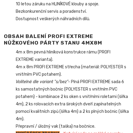
10 letou záruku na HLINÍKOVÉ klouby a spoje.
Bezkonkurenční servis a poradenství.
Dostupnost veškerých náhradních dílů.
OBSAH BALENÍ PROFI EXTREME
NŮŽKOVÉHO PÁRTY STANU 4MX8M
4m x 8m pevná hliníková konstrukce rámu (PROFI
EXTREME varianta).
4m x 8m PROFI EXTREME střecha (materiál: POLYESTER s
vnitřním PVC potahem).
Volitelně dle variant "s/bez"-
Plná PROFI EXTREME sada 6
ks samostatných bočnic (POLYESTER s vnitřním PVC
potahem) - kombinace 2 ks oken s vnitřními roletami (šířka
4m), 2 ks rolovacích extra širokých dveří zapínatelných
pomocí kvalitních zipů (šířka 4m) a 2 ks plných bočnic (šířka
4m).
Přepravní / úložný vak (taška) na bočnice.