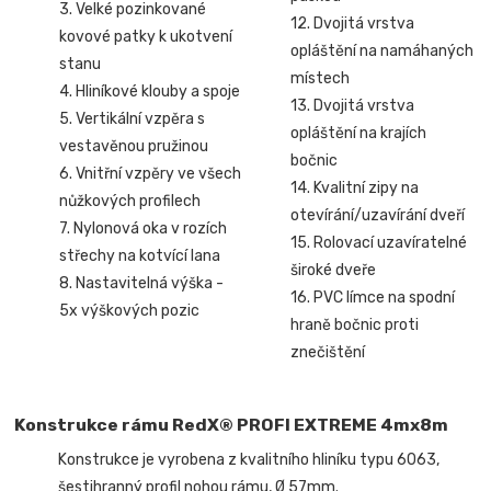
3. Velké pozinkované
12. Dvojitá vrstva
kovové patky k ukotvení
opláštění na namáhaných
stanu
místech
4. Hliníkové klouby a spoje
13. Dvojitá vrstva
5. Vertikální vzpěra s
opláštění na krajích
vestavěnou pružinou
bočnic
6. Vnitřní vzpěry ve všech
14. Kvalitní zipy na
nůžkových profilech
otevírání/uzavírání dveří
7. Nylonová oka v rozích
15. Rolovací uzavíratelné
střechy na kotvící lana
široké dveře
8. Nastavitelná výška -
16. PVC límce na spodní
5x výškových pozic
hraně bočnic proti
znečištění
Konstrukce rámu RedX® PROFI EXTREME 4mx8m
Konstrukce je vyrobena z kvalitního hliníku typu 6063,
šestihranný profil nohou rámu, Ø 57mm.