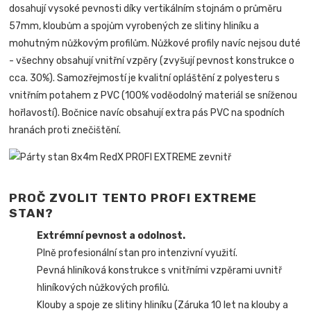
dosahují vysoké pevnosti díky vertikálním stojnám o průměru
57mm, kloubům a spojům vyrobených ze slitiny hliníku a
mohutným nůžkovým profilům. Nůžkové profily navíc nejsou duté
- všechny obsahují vnitřní vzpěry (zvyšují pevnost konstrukce o
cca. 30%). Samozřejmostí je kvalitní opláštění z polyesteru s
vnitřním potahem z PVC (100% voděodolný materiál se sníženou
hořlavostí). Bočnice navíc obsahují extra pás PVC na spodních
hranách proti znečištění.
PROČ ZVOLIT TENTO PROFI EXTREME
STAN?
Extrémní pevnost a odolnost.
Plně profesionální stan pro intenzivní využití.
Pevná hliníková konstrukce s vnitřními vzpěrami uvnitř
hliníkových nůžkových profilů.
Klouby a spoje ze slitiny hliníku (Záruka 10 let na klouby a