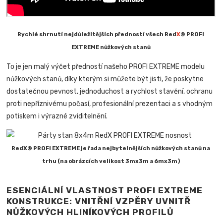
Rychlé shrnutí nejdůležitějších předností všech Red
X
® PROFI
EXTREME nůžkových stanů
To je jen malý výčet předností našeho PROFI EXTREME modelu
nůžkových stanů, díky kterým si můžete být jisti, že poskytne
dostatečnou pevnost, jednoduchost a rychlost stavění, ochranu
proti nepříznivému počasí, profesionální prezentaci a s vhodným
potiskem i výrazné zviditelnění.
RedX® PROFI EXTREME je řada nejbytelnějších nůžkových stanů na
trhu (na obrázcích velikost 3mx3m a 6mx3m)
ESENCIÁLNÍ VLASTNOST PROFI EXTREME
KONSTRUKCE: VNITŘNÍ VZPĚRY UVNITŘ
NŮŽKOVÝCH HLINÍKOVÝCH PROFILŮ