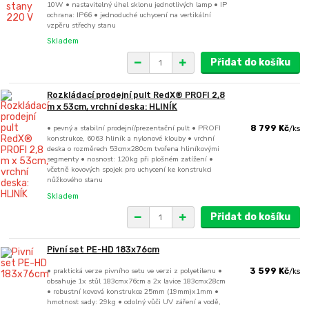
10W • nastavitelný úhel sklonu jednotlivých lamp • IP
ochrana: IP66 • jednoduché uchycení na vertikální
vzpěru střechy stanu
Skladem
Přidat do košíku
Rozkládací prodejní pult RedX® PROFI 2,8
m x 53cm, vrchní deska: HLINÍK
• pevný a stabilní prodejní/prezentační pult • PROFI
8 799 Kč
/
ks
konstrukce, 6063 hliník a nylonové klouby • vrchní
deska o rozměrech 53cmx280cm tvořena hliníkovými
segmenty • nosnost: 120kg při plošném zatížení •
včetně kovových spojek pro uchycení ke konstrukci
nůžkového stanu
Skladem
Přidat do košíku
Pivní set PE-HD 183x76cm
• praktická verze pivního setu ve verzi z polyetilenu •
3 599 Kč
/
ks
obsahuje 1x stůl 183cmx76cm a 2x lavice 183cmx28cm
• robustní kovová konstrukce 25mm (19mm)x1mm •
hmotnost sady: 29kg • odolný vůči UV záření a vodě,