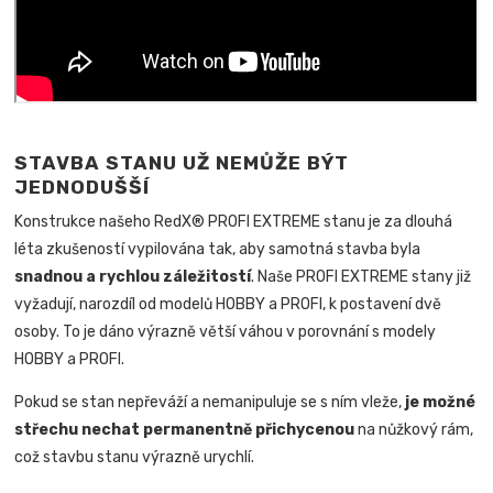
STAVBA STANU UŽ NEMŮŽE BÝT
JEDNODUŠŠÍ
Konstrukce našeho RedX® PROFI EXTREME stanu je za dlouhá
léta zkušeností vypilována tak, aby samotná stavba byla
snadnou a rychlou záležitostí
.
Naše PROFI EXTREME stany již
vyžadují, narozdíl od modelů HOBBY a PROFI, k postavení dvě
osoby. To je dáno výrazně větší váhou v porovnání s modely
HOBBY a PROFI.
Pokud se stan nepřeváží a nemanipuluje se s ním vleže,
je možné
střechu nechat permanentně přichycenou
na nůžkový rám,
což stavbu stanu výrazně urychlí.