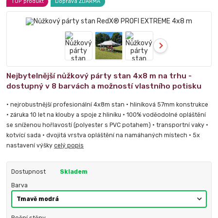
TOP produkt
Doprava ZDARMA
Nejbytelnější nůžkový párty stan 4x8 m na trhu -
dostupný v 8 barvách a možností vlastního potisku
• nejrobustnější profesionální 4x8m stan • hliníková 57mm konstrukce
• záruka 10 let na klouby a spoje z hliníku • 100% voděodolné opláštění
se sníženou hořlavostí (polyester s PVC potahem) • transportní vaky •
kotvící sada • dvojitá vrstva opláštění na namáhaných místech • 5x
nastavení výšky
celý popis
Dostupnost
Skladem
Barva
Boční stěny