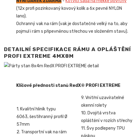
NYNÍ DÁREK ZDARMA
-
Kotvící sada na měkké povrchy
(12x profi pozinkovaný kovový kolík a 6x pevné NYLON
lano).
Ochranný vak na rám (vak je dostatečně velký na to, aby
pojmul i rám s připevněnou střechou ve složeném stavu).
DETAILNÍ SPECIFIKACE RÁMU A OPLÁŠTĚNÍ
PROFI EXTREME 4MX8M
Klíčové přednosti stanů RedX® PROFI EXTREME
9. Vnitřní uzavíratelné
okenní rolety
1. Kvalitní hliník typu
10. Dvojitá vrstva
6063, šestihranný profil Ø
opláštění v rozích střechy
57mm
11. Švy podlepeny TPU
2. Transportní vak na rám
páskou