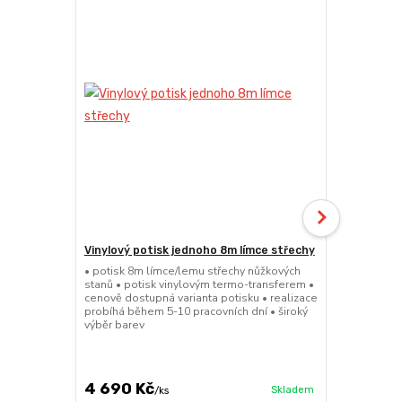
Vinylový potisk jednoho 8m límce střechy
24kg ECO M
stany (Sada
• potisk 8m límce/lemu střechy nůžkových
stanů • potisk vinylovým termo-transferem •
• sada 2x ku
cenově dostupná varianta potisku • realizace
stanů • hmotn
probíhá během 5-10 pracovních dní • široký
30x30x6cm • 
výběr barev
polymer • ma
ruda (magnet
větší zatížení
4 690 Kč
1 719 Kč
Skladem
/
ks
/