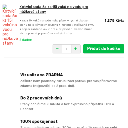
Kotvící sada 6x ks 15l vaků na vodu pro
nůžkové stany
• sada 6x vaků na vodu nebo písek • rychlé ukotvení
1 275 Kč
/
ks
stanu na jakémkoliv povrchu • materiál: svařované PVC
• objem každého vaku: 15l • připevnění ke konstrukci
stanu pomocí popruhů se suchými zipy
Skladem
Přidat do košíku
Vizualizace ZDARMA
Zašlete nám podklady, vizualizaci potisku pro vás připravíme
zdarma (nejpozději do 2 prac. dní).
Do 2 pracovních dnů
Stany doručíme ZDARMA a bez expresního příplatku. DPD a
Dachser.
100% spokojenost
Stany prodáváme od roku 2006, dnes už v 16 zemích po celé