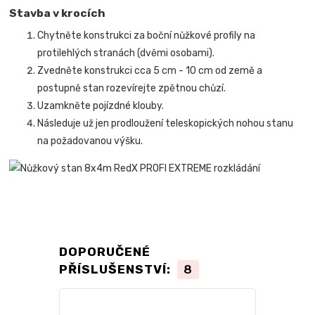
Stavba v krocích
Chytněte konstrukci za boční nůžkové profily na
protilehlých stranách (dvěmi osobami).
Zvedněte konstrukci cca 5 cm - 10 cm od země a
postupně stan rozevírejte zpětnou chůzí.
Uzamkněte pojízdné klouby.
Následuje už jen prodloužení teleskopických nohou stanu
na požadovanou výšku.
DOPORUČENÉ
PŘÍSLUŠENSTVÍ:
8