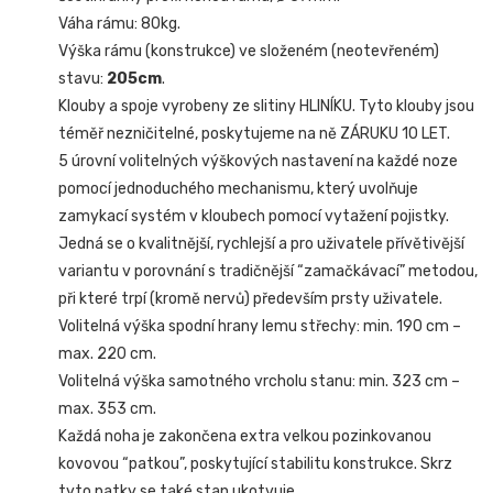
Váha rámu: 80kg.
Výška rámu (konstrukce) ve složeném (neotevřeném)
stavu:
205cm
.
Klouby a spoje vyrobeny ze slitiny HLINÍKU. Tyto klouby jsou
téměř nezničitelné, poskytujeme na ně ZÁRUKU 10 LET.
5 úrovní volitelných výškových nastavení na každé noze
pomocí jednoduchého mechanismu, který uvolňuje
zamykací systém v kloubech pomocí vytažení pojistky.
Jedná se o kvalitnější, rychlejší a pro uživatele přívětivější
variantu v porovnání s tradičnější “zamačkávací” metodou,
při které trpí (kromě nervů) především prsty uživatele.
Volitelná výška spodní hrany lemu střechy: min. 190 cm –
max. 220 cm.
Volitelná výška samotného vrcholu stanu: min. 323 cm –
max. 353 cm.
Každá noha je zakončena extra velkou pozinkovanou
kovovou “patkou”, poskytující stabilitu konstrukce. Skrz
tyto patky se také stan ukotvuje.