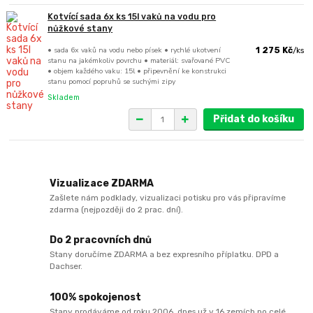
Kotvící sada 6x ks 15l vaků na vodu pro
nůžkové stany
• sada 6x vaků na vodu nebo písek • rychlé ukotvení
1 275 Kč
/
ks
stanu na jakémkoliv povrchu • materiál: svařované PVC
• objem každého vaku: 15l • připevnění ke konstrukci
stanu pomocí popruhů se suchými zipy
Skladem
Přidat do košíku
Vizualizace ZDARMA
Zašlete nám podklady, vizualizaci potisku pro vás připravíme
zdarma (nejpozději do 2 prac. dní).
Do 2 pracovních dnů
Stany doručíme ZDARMA a bez expresního příplatku. DPD a
Dachser.
100% spokojenost
Stany prodáváme od roku 2006, dnes už v 16 zemích po celé