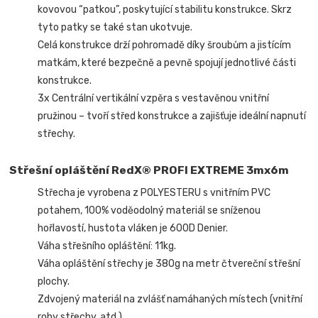
kovovou “patkou”, poskytující stabilitu konstrukce. Skrz
tyto patky se také stan ukotvuje.
Celá konstrukce drží pohromadě díky šroubům a jistícím
matkám, které bezpečně a pevně spojují jednotlivé části
konstrukce.
3x Centrální vertikální vzpěra s vestavěnou vnitřní
pružinou – tvoří střed konstrukce a zajišťuje ideální napnutí
střechy.
Střešní opláštění RedX® PROFI EXTREME 3mx6m
Střecha je vyrobena z POLYESTERU s vnitřním PVC
potahem, 100% voděodolný materiál se sníženou
hořlavostí, hustota vláken je 600D Denier.
Váha střešního opláštění: 11kg.
Váha opláštění střechy je 380g na metr čtvereční střešní
plochy.
Zdvojený materiál na zvlášť namáhaných místech (vnitřní
rohy střechy, atd.).