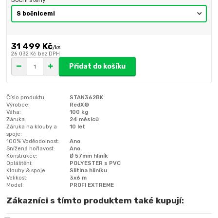
31 499 Kč
/
ks
26 032 Kč
bez DPH
Přidat do košíku
Číslo produktu:
STAN362BK
Výrobce:
RedX®
Váha:
100 kg
Záruka:
24 měsíců
Záruka na klouby a
10 let
spoje:
100% Voděodolnost:
Ano
Snížená hořlavost:
Ano
Konstrukce:
Ø 57mm hliník
Opláštění:
POLYESTER s PVC
Klouby & spoje:
Slitina hliníku
Velikost:
3x6 m
Model:
PROFI EXTREME
Zákazníci s tímto produktem také kupují: