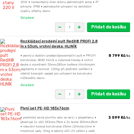
10W • nastavitelný úhel sklonu jednotlivých lamp • IP
ochrana: IP66 • jednoduché uchycení na vertikální
vzpěru střechy stanu
Skladem
Přidat do košíku
Rozkládací prodejní pult RedX® PROFI 2,8
m x 53cm, vrchní deska: HLINÍK
• pevný a stabilní prodejní/prezentační pult • PROFI
8 799 Kč
/
ks
konstrukce, 6063 hliník a nylonové klouby • vrchní
deska o rozměrech 53cmx280cm tvořena hliníkovými
segmenty • nosnost: 120kg při plošném zatížení •
včetně kovových spojek pro uchycení ke konstrukci
nůžkového stanu
Skladem
Přidat do košíku
Pivní set PE-HD 183x76cm
• praktická verze pivního setu ve verzi z polyetilenu •
3 599 Kč
/
ks
obsahuje 1x stůl 183cmx76cm a 2x lavice 183cmx28cm
• robustní kovová konstrukce 25mm (19mm)x1mm •
hmotnost sady: 29kg • odolný vůči UV záření a vodě,