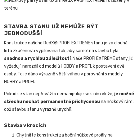
STAVBA STANU UŽ NEMŮŽE BÝT
JEDNODUŠŠÍ
Konstrukce našeho RedX® PROFI EXTREME stanu je za dlouhá
léta zkušeností vypilována tak, aby samotná stavba byla
snadnou a rychlou záležitostí
.
Naše PROFI EXTREME stany již
vyžadují, narozdíl od modelů HOBBY a PROFI, k postavení dvě
osoby. To je dáno výrazně větší váhou v porovnání s modely
HOBBY a PROFI.
Pokud se stan nepřeváží a nemanipuluje se s ním vleže,
je možné
střechu nechat permanentně přichycenou
na nůžkový rám,
což stavbu stanu výrazně urychlí.
Stavba v krocích
Chytněte konstrukci za boční nůžkové profily na