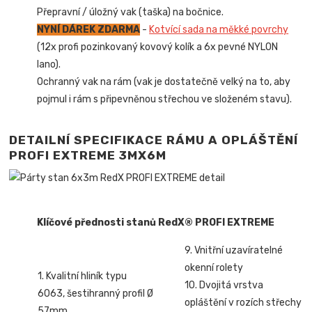
Přepravní / úložný vak (taška) na bočnice.
NYNÍ DÁREK ZDARMA
-
Kotvící sada na měkké povrchy
(12x profi pozinkovaný kovový kolík a 6x pevné NYLON
lano).
Ochranný vak na rám (vak je dostatečně velký na to, aby
pojmul i rám s připevněnou střechou ve složeném stavu).
DETAILNÍ SPECIFIKACE RÁMU A OPLÁŠTĚNÍ
PROFI EXTREME 3MX6M
Klíčové přednosti stanů RedX® PROFI EXTREME
9. Vnitřní uzavíratelné
okenní rolety
1. Kvalitní hliník typu
10. Dvojitá vrstva
6063, šestihranný profil Ø
opláštění v rozích střechy
57mm