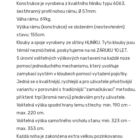
Konstrukce je vyrobena z kvalitního hliníku typu 6063,
šestihranný profil nohou rámu, Ø 57mm.
Váha rámu: 69kg.
Výška rámu (konstrukce) ve složeném (neotevřeném)
stavu: 155cm.
Klouby a spoje vyrobeny ze slitiny HLINÍKU. Tyto klouby jsou
téměř nezničitelné, poskytujeme na ně ZÁRUKU 10 LET.
5 úrovní volitelných výškových nastavení na každé noze
pomocí jednoduchého mechanismu, který uvolňuje
zamykací systém v kloubech pomocí vytažení pojistky.
Jedná se o kvalitnější, rychlejší a pro uživatele přívětivější
variantu v porovnání s tradičnější “zamačkávací” metodou,
při které trpí (kromě nervů) především prsty uživatele.
Volitelná výška spodní hrany lemu střechy: min. 190 cm –
max. 220 cm.
Volitelná výška samotného vrcholu stanu: min. 323 cm –
max. 353 cm.
Každá noha je zakončena extra velkou pozinkovanou