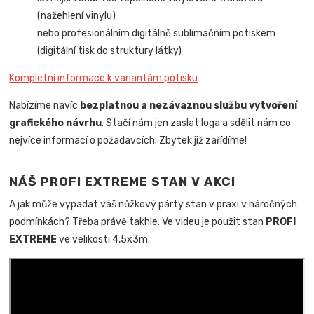
(nažehlení vinylu)
nebo profesionálním digitálně sublimačním potiskem
(digitální tisk do struktury látky)
Kompletní informace k variantám potisku
Nabízíme navíc
bezplatnou a nezávaznou službu vytvoření
grafického návrhu
. Stačí nám jen zaslat loga a sdělit nám co
nejvíce informací o požadavcích. Zbytek již zařídíme!
NÁŠ PROFI EXTREME STAN V AKCI
A jak může vypadat váš nůžkový párty stan v praxi v náročných
podmínkách? Třeba právě takhle. Ve videu je použit stan
PROFI
EXTREME
ve velikosti 4,5x3m: