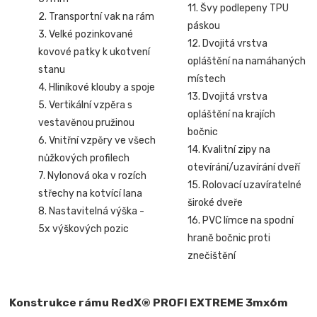
11. Švy podlepeny TPU
2. Transportní vak na rám
páskou
3. Velké pozinkované
12. Dvojitá vrstva
kovové patky k ukotvení
opláštění na namáhaných
stanu
místech
4. Hliníkové klouby a spoje
13. Dvojitá vrstva
5. Vertikální vzpěra s
opláštění na krajích
vestavěnou pružinou
bočnic
6. Vnitřní vzpěry ve všech
14. Kvalitní zipy na
nůžkových profilech
otevírání/uzavírání dveří
7. Nylonová oka v rozích
15. Rolovací uzavíratelné
střechy na kotvící lana
široké dveře
8. Nastavitelná výška -
16. PVC límce na spodní
5x výškových pozic
hraně bočnic proti
znečištění
Konstrukce rámu RedX® PROFI EXTREME 3mx6m