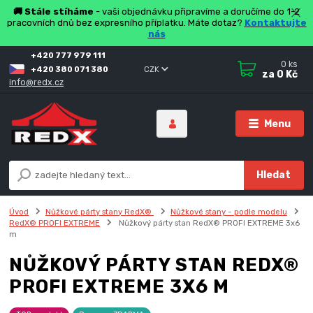
🚚 Stále stíháme
- vaši objednávku připravíme a doručíme do 1-2
pracovních dnů bez expresního příplatku. Máte dotaz?
Kontaktujte
nás
+420 777 979 111
0
ks
+420 380 071 380
CZK
za
0 Kč
info@redx.cz
Menu
Hledat
Úvod
Nůžkové párty stany RedX®
Nůžkové stany - podle modelu
RedX® PROFI EXTREME
Nůžkový párty stan RedX® PROFI EXTREME 3x6
m
NŮŽKOVÝ PÁRTY STAN REDX®
PROFI EXTREME 3X6 M