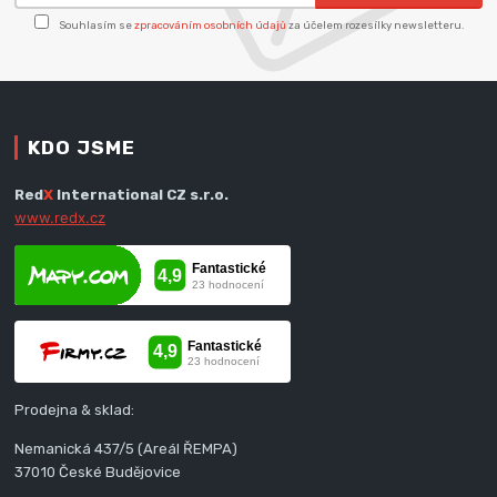
Souhlasím se
zpracováním osobních údajů
za účelem rozesílky newsletteru.
KDO JSME
Red
X
International CZ s.r.o.
www.redx.cz
Prodejna & sklad:
Nemanická 437/5 (Areál ŘEMPA)
37010 České Budějovice