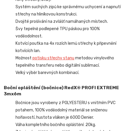
Systém suchých zipů ke správnému uchycení a napnutí
střechy na hliníkovou konstrukci.
Dvojité prošívání na zvlášť namáhaných místech.
Švy tepelně podlepené TPU páskou pro 100%
voděodolnost.
Kotvící poutka na 4x rozích lemů střechy k připevnění
kotvících lan.
Možnost
potisku střechy stanu
metodou vinylového
tepelného transferu nebo digitální sublimací.
Velký výběr barevných kombinací.
Boční opláštění (bočnice) RedX® PROFI EXTREME
3mx6m
Bočnice jsou vyrobeny z POLYESTERU s vnitřním PVC
potahem, 100% voděodolný materiál se sníženou
hořlavostí, hustota vláken je 600D Denier.
Váha kompletního bočního opláštění: 20kg.