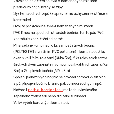
Zdvojené opláštění na zvlášť namáhaných místech,
především boční hrany se zipy.
Systém suchých zipů ke správnému uchycení ke střeše a
konstrukci.
Dvojité prošívání na zvlášť namáhaných místech.
PVC límec na spodních stranách bočnic. Tento pás PVC
zabraňuje znečištění od země.
Plná sada je kombinací 6 ks samostatných bočnic
(POLYESTER s vnitřním PVC potahem) - kombinace 2 ks
oken s vnitřními roletami (šířka 3m), 2 ks rolovacích extra
širokých dveří zapínatelných pomocí kvalitních zipů (šířka
3m) a 2ks plných bočnic (šířka 3m).
Spojení jednotlivých bočnic se provádí pomocí kvalitních
zipů, připojení bočnic k rámu pak pomocí suchých zipů.
Možnost
potisku bočnic stanu
metodou vinylového
tepelného transferu nebo digitální sublimací.
Velký výběr barevných kombinací.