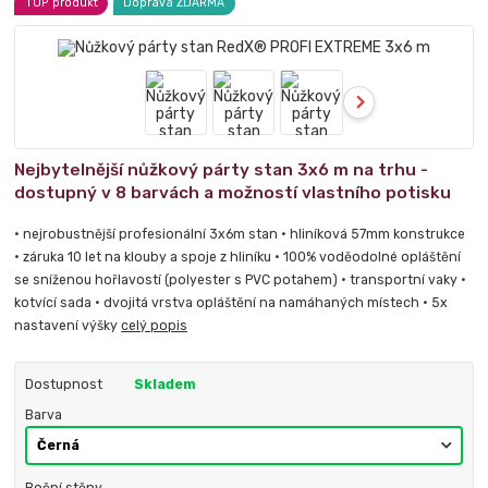
TOP produkt
Doprava ZDARMA
Nejbytelnější nůžkový párty stan 3x6 m na trhu -
dostupný v 8 barvách a možností vlastního potisku
• nejrobustnější profesionální 3x6m stan • hliníková 57mm konstrukce
• záruka 10 let na klouby a spoje z hliníku • 100% voděodolné opláštění
se sníženou hořlavostí (polyester s PVC potahem) • transportní vaky •
kotvící sada • dvojitá vrstva opláštění na namáhaných místech • 5x
nastavení výšky
celý popis
Dostupnost
Skladem
Barva
Boční stěny