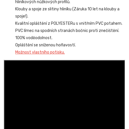
hliníkových nůžkových profilů.
Klouby a spoje ze slitiny hliníku (Záruka 10 let na klouby a
spoje!).
Kvalitní opláštění z POLYESTERu s vnitřním PVC potahem.
PVC límec na spodních stranách bočnic proti znečištění.
100% voděodolnost.
Opláštění se sníženou hořlavostí.
Možnost vlastního potisku.