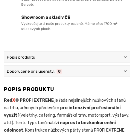
Evropě.
Showroom a sklad v ČB
Vyzkoušejte si naše produkty osobně. Máme přes 1700 m²
skladových ploch.
Popis produktu
Doporučené příslušenství:
8
POPIS PRODUKTU
Red
X
® PROFI EXTREME
je řada nejsilnějších nůžkových stanů
na trhu, určených především
pro intenzivní profesionální
využití
(veletrhy, catering, farmářské trhy, motorsport, výstavy,
atd.). Tento typ stanů nabízí
naprosto bezkonkurenční
odolnost
. Konstrukce nůžkových párty stanů PROFI EXTREME