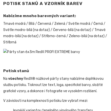
POTISK STANŮ A VZORNÍK BAREV
Nabízíme mnoho barevných variant:
Tmavě modrá / Bílá / Červená / Zelená / Světle modrá / Černá /
Světle modro-bílá (na dotaz) / Červeno-bílá (na dotaz) / Tmavě
modro-bílá (na dotaz) / Stříbrno-černá / Zeleno-bílá (na dotaz) /
Stříbrná
Potisk stanů
Na
všechny
RedX® nůžkové párty stany nabízíme doplňkovou
službu potisku. Tisknout lze text, loga, specifické barvy, složité
grafické vzory, a dokonce i fotografie ve vysokém rozlišení.
V závislosti na komplexnosti potisku lze vybrat mezi:
levnější variantou tepelného vinylového transferu