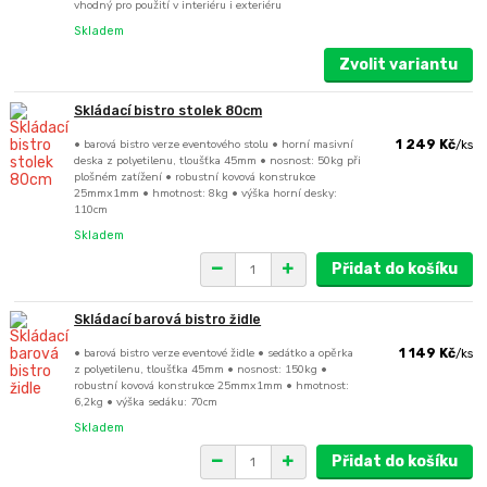
vhodný pro použití v interiéru i exteriéru
Skladem
Zvolit variantu
Skládací bistro stolek 80cm
• barová bistro verze eventového stolu • horní masivní
1 249 Kč
/
ks
deska z polyetilenu, tloušťka 45mm • nosnost: 50kg při
plošném zatížení • robustní kovová konstrukce
25mmx1mm • hmotnost: 8kg • výška horní desky:
110cm
Skladem
Přidat do košíku
Skládací barová bistro židle
• barová bistro verze eventové židle • sedátko a opěrka
1 149 Kč
/
ks
z polyetilenu, tloušťka 45mm • nosnost: 150kg •
robustní kovová konstrukce 25mmx1mm • hmotnost:
6,2kg • výška sedáku: 70cm
Skladem
Přidat do košíku