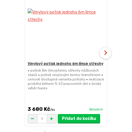
Vinylový potisk jednoho 6m límce střechy
24kg ECO M
stany (Sada
• potisk 6m límce/lemu střechy nůžkových
stanů • potisk vinylovým termo-transferem •
• sada 2x ku
cenově dostupná varianta potisku • realizace
stanů • hmotn
probíhá během 5-10 pracovních dní • široký
30x30x6cm • 
výběr barev
polymer • ma
ruda (magnet
větší zatížení
3 680 Kč
1 719 Kč
Skladem
/
ks
/
Přidat do košíku