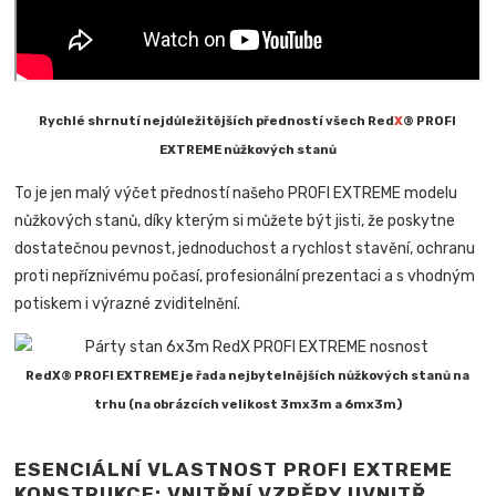
Rychlé shrnutí nejdůležitějších předností všech Red
X
® PROFI
EXTREME nůžkových stanů
To je jen malý výčet předností našeho PROFI EXTREME modelu
nůžkových stanů, díky kterým si můžete být jisti, že poskytne
dostatečnou pevnost, jednoduchost a rychlost stavění, ochranu
proti nepříznivému počasí, profesionální prezentaci a s vhodným
potiskem i výrazné zviditelnění.
RedX® PROFI EXTREME je řada nejbytelnějších nůžkových stanů na
trhu (na obrázcích velikost 3mx3m a 6mx3m)
ESENCIÁLNÍ VLASTNOST PROFI EXTREME
KONSTRUKCE: VNITŘNÍ VZPĚRY UVNITŘ