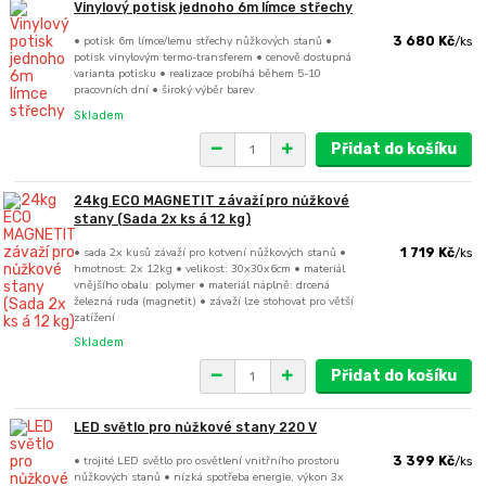
Vinylový potisk jednoho 6m límce střechy
• potisk 6m límce/lemu střechy nůžkových stanů •
3 680 Kč
/
ks
potisk vinylovým termo-transferem • cenově dostupná
varianta potisku • realizace probíhá během 5-10
pracovních dní • široký výběr barev
Skladem
Přidat do košíku
24kg ECO MAGNETIT závaží pro nůžkové
stany (Sada 2x ks á 12 kg)
• sada 2x kusů závaží pro kotvení nůžkových stanů •
1 719 Kč
/
ks
hmotnost: 2x 12kg • velikost: 30x30x6cm • materiál
vnějšího obalu: polymer • materiál náplně: drcená
železná ruda (magnetit) • závaží lze stohovat pro větší
zatížení
Skladem
Přidat do košíku
LED světlo pro nůžkové stany 220 V
• trojité LED světlo pro osvětlení vnitřního prostoru
3 399 Kč
/
ks
nůžkových stanů • nízká spotřeba energie, výkon 3x