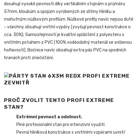
dosahují vysoké pevnosti díky vertikálním stojnám o průměru
57mm, kloubům a spojům vyrobených ze slitiny hliníku a
mohutným nůžkovým profilům. Nůžkové profily navíc nejsou duté
- všechny obsahují vnitřní vzpěry (zvyšují pevnost konstrukce o
cca. 30%). Samozřejmostí je kvalitní opláštění z polyesteru s
vnitřním potahem z PVC (100% voděodolný materiál se sníženou
hořlavostí). Bočnice navíc obsahují extra pás PVC na spodních
hranách proti znečištění.
PROČ ZVOLIT TENTO PROFI EXTREME
STAN?
Extrémní pevnost a odolnost.
Plně profesionální stan pro intenzivní využití.
Pevná hliníková konstrukce s vnitřními vzpěrami uvnitř