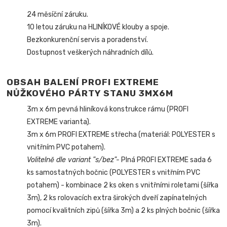
24 měsíční záruku.
10 letou záruku na HLINÍKOVÉ klouby a spoje.
Bezkonkurenční servis a poradenství.
Dostupnost veškerých náhradních dílů.
OBSAH BALENÍ PROFI EXTREME
NŮŽKOVÉHO PÁRTY STANU 3MX6M
3m x 6m pevná hliníková konstrukce rámu (PROFI
EXTREME varianta).
3m x 6m PROFI EXTREME střecha (materiál: POLYESTER s
vnitřním PVC potahem).
Volitelně dle variant "s/bez"-
Plná PROFI EXTREME sada 6
ks samostatných bočnic (POLYESTER s vnitřním PVC
potahem) - kombinace 2 ks oken s vnitřními roletami (šířka
3m), 2 ks rolovacích extra širokých dveří zapínatelných
pomocí kvalitních zipů (šířka 3m) a 2 ks plných bočnic (šířka
3m).