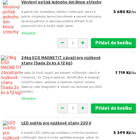
Vinylový potisk jednoho 6m límce střechy
• potisk 6m límce/lemu střechy nůžkových stanů •
3 680 Kč
/
ks
potisk vinylovým termo-transferem • cenově dostupná
varianta potisku • realizace probíhá během 5-10
pracovních dní • široký výběr barev
Skladem
Přidat do košíku
24kg ECO MAGNETIT závaží pro nůžkové
stany (Sada 2x ks á 12 kg)
• sada 2x kusů závaží pro kotvení nůžkových stanů •
1 719 Kč
/
ks
hmotnost: 2x 12kg • velikost: 30x30x6cm • materiál
vnějšího obalu: polymer • materiál náplně: drcená
železná ruda (magnetit) • závaží lze stohovat pro větší
zatížení
Skladem
Přidat do košíku
LED světlo pro nůžkové stany 220 V
• trojité LED světlo pro osvětlení vnitřního prostoru
3 399 Kč
/
ks
nůžkových stanů • nízká spotřeba energie, výkon 3x