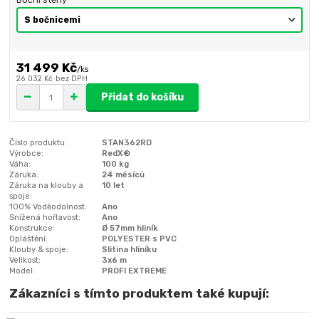
31 499 Kč
/
ks
26 032 Kč
bez DPH
Přidat do košíku
Číslo produktu:
STAN362RD
Výrobce:
RedX®
Váha:
100 kg
Záruka:
24 měsíců
Záruka na klouby a
10 let
spoje:
100% Voděodolnost:
Ano
Snížená hořlavost:
Ano
Konstrukce:
Ø 57mm hliník
Opláštění:
POLYESTER s PVC
Klouby & spoje:
Slitina hliníku
Velikost:
3x6 m
Model:
PROFI EXTREME
Zákazníci s tímto produktem také kupují: