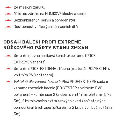
24 měsíční záruku.
10 letou záruku na HLINÍKOVÉ klouby a spoje.
Bezkonkurenční servis a poradenství.
Dostupnost veškerých náhradních dílů.
OBSAH BALENÍ PROFI EXTREME
NŮŽKOVÉHO PÁRTY STANU 3MX6M
3m x 6m pevná hliníková konstrukce rámu (PROFI
EXTREME varianta).
3m x 6m PROFI EXTREME střecha (materiál: POLYESTER s
vnitřním PVC potahem).
Volitelně dle variant "s/bez"-
Plná PROFI EXTREME sada 6
ks samostatných bočnic (POLYESTER s vnitřním PVC
potahem) - kombinace 2 ks oken s vnitřními roletami (šířka
3m), 2 ks rolovacích extra širokých dveří zapínatelných
pomocí kvalitních zipů (šířka 3m) a 2 ks plných bočnic (šířka
3m).