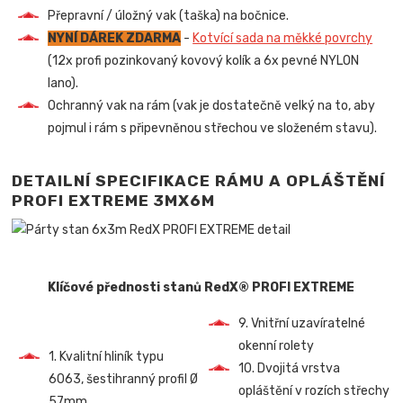
Přepravní / úložný vak (taška) na bočnice.
NYNÍ DÁREK ZDARMA
-
Kotvící sada na měkké povrchy
(12x profi pozinkovaný kovový kolík a 6x pevné NYLON
lano).
Ochranný vak na rám (vak je dostatečně velký na to, aby
pojmul i rám s připevněnou střechou ve složeném stavu).
DETAILNÍ SPECIFIKACE RÁMU A OPLÁŠTĚNÍ
PROFI EXTREME 3MX6M
Klíčové přednosti stanů RedX® PROFI EXTREME
9. Vnitřní uzavíratelné
okenní rolety
1. Kvalitní hliník typu
10. Dvojitá vrstva
6063, šestihranný profil Ø
opláštění v rozích střechy
57mm