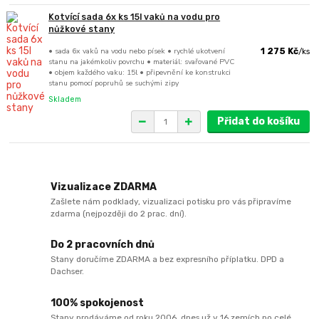
Kotvící sada 6x ks 15l vaků na vodu pro
nůžkové stany
• sada 6x vaků na vodu nebo písek • rychlé ukotvení
1 275 Kč
/
ks
stanu na jakémkoliv povrchu • materiál: svařované PVC
• objem každého vaku: 15l • připevnění ke konstrukci
stanu pomocí popruhů se suchými zipy
Skladem
Přidat do košíku
Vizualizace ZDARMA
Zašlete nám podklady, vizualizaci potisku pro vás připravíme
zdarma (nejpozději do 2 prac. dní).
Do 2 pracovních dnů
Stany doručíme ZDARMA a bez expresního příplatku. DPD a
Dachser.
100% spokojenost
Stany prodáváme od roku 2006, dnes už v 16 zemích po celé