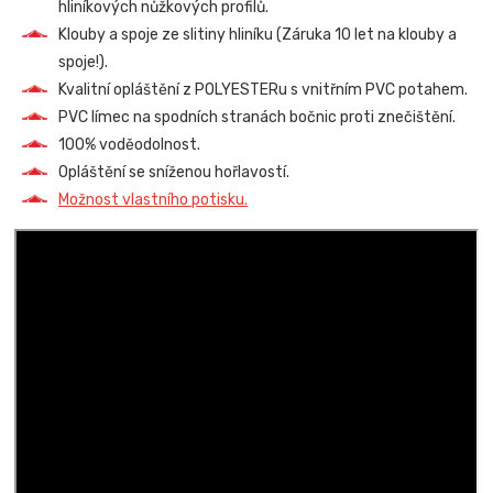
hliníkových nůžkových profilů.
Klouby a spoje ze slitiny hliníku (Záruka 10 let na klouby a
spoje!).
Kvalitní opláštění z POLYESTERu s vnitřním PVC potahem.
PVC límec na spodních stranách bočnic proti znečištění.
100% voděodolnost.
Opláštění se sníženou hořlavostí.
Možnost vlastního potisku.