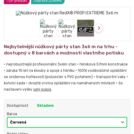
TOP produkt
Doprava ZDARMA
Nejbytelnější nůžkový párty stan 3x6 m na trhu -
dostupný v 8 barvách a možností vlastního potisku
• nejrobustnější profesionální 3x6m stan • hliníková 57mm konstrukce
• záruka 10 let na klouby a spoje z hliníku • 100% voděodolné opláštění
se sníženou hořlavostí (polyester s PVC potahem) • transportní vaky •
kotvící sada • dvojitá vrstva opláštění na namáhaných místech • 5x
nastavení výšky
celý popis
Dostupnost
Skladem
Barva
Boční stěny