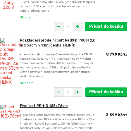
10W • nastavitelný úhel sklonu jednotlivých lamp • IP
ochrana: IP66 • jednoduché uchycení na vertikální
vzpěru střechy stanu
Skladem
Přidat do košíku
Rozkládací prodejní pult RedX® PROFI 2,8
m x 53cm, vrchní deska: HLINÍK
• pevný a stabilní prodejní/prezentační pult • PROFI
8 799 Kč
/
ks
konstrukce, 6063 hliník a nylonové klouby • vrchní
deska o rozměrech 53cmx280cm tvořena hliníkovými
segmenty • nosnost: 120kg při plošném zatížení •
včetně kovových spojek pro uchycení ke konstrukci
nůžkového stanu
Skladem
Přidat do košíku
Pivní set PE-HD 183x76cm
• praktická verze pivního setu ve verzi z polyetilenu •
3 599 Kč
/
ks
obsahuje 1x stůl 183cmx76cm a 2x lavice 183cmx28cm
• robustní kovová konstrukce 25mm (19mm)x1mm •
hmotnost sady: 29kg • odolný vůči UV záření a vodě,