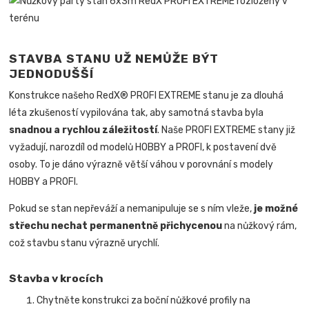
STAVBA STANU UŽ NEMŮŽE BÝT
JEDNODUŠŠÍ
Konstrukce našeho RedX® PROFI EXTREME stanu je za dlouhá
léta zkušeností vypilována tak, aby samotná stavba byla
snadnou a rychlou záležitostí
.
Naše PROFI EXTREME stany již
vyžadují, narozdíl od modelů HOBBY a PROFI, k postavení dvě
osoby. To je dáno výrazně větší váhou v porovnání s modely
HOBBY a PROFI.
Pokud se stan nepřeváží a nemanipuluje se s ním vleže,
je možné
střechu nechat permanentně přichycenou
na nůžkový rám,
což stavbu stanu výrazně urychlí.
Stavba v krocích
Chytněte konstrukci za boční nůžkové profily na