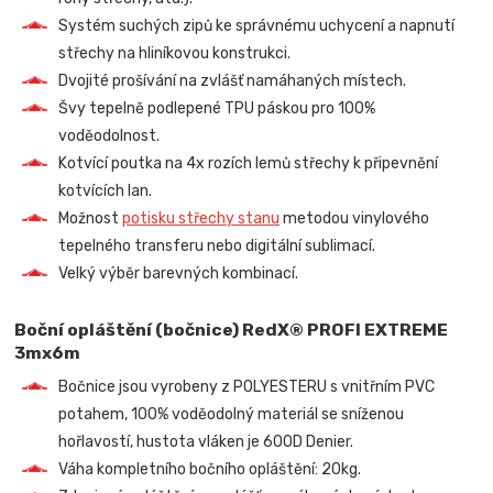
Systém suchých zipů ke správnému uchycení a napnutí
střechy na hliníkovou konstrukci.
Dvojité prošívání na zvlášť namáhaných místech.
Švy tepelně podlepené TPU páskou pro 100%
voděodolnost.
Kotvící poutka na 4x rozích lemů střechy k připevnění
kotvících lan.
Možnost
potisku střechy stanu
metodou vinylového
tepelného transferu nebo digitální sublimací.
Velký výběr barevných kombinací.
Boční opláštění (bočnice) RedX® PROFI EXTREME
3mx6m
Bočnice jsou vyrobeny z POLYESTERU s vnitřním PVC
potahem, 100% voděodolný materiál se sníženou
hořlavostí, hustota vláken je 600D Denier.
Váha kompletního bočního opláštění: 20kg.