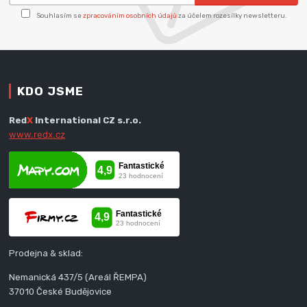
Souhlasím se
zpracováním osobních údajů
za účelem rozesílky newsletteru.
KDO JSME
Red
X
International CZ s.r.o.
www.redx.cz
Prodejna & sklad:
Nemanická 437/5 (Areál ŘEMPA)
37010 České Budějovice