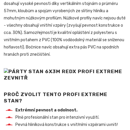
dosahují vysoké pevnosti díky vertikálním stojnám o průměru
57mm, kloubům a spojům vyrobených ze slitiny hliníku a
mohutným nůžkovým profilům. Nůžkové profily navíc nejsou duté
- všechny obsahují vnitřní vzpěry (zvyšují pevnost konstrukce o
cca. 30%). Samozřejmostí je kvalitní opláštění z polyesteru s
vnitřním potahem z PVC (100% voděodolný materiál se sníženou
hořlavostí). Bočnice navíc obsahují extra pás PVC na spodních
hranách proti znečištění.
PROČ ZVOLIT TENTO PROFI EXTREME
STAN?
Extrémní pevnost a odolnost.
Plně profesionální stan pro intenzivní využití.
Pevná hliníková konstrukce s vnitřními vzpěrami uvnitř