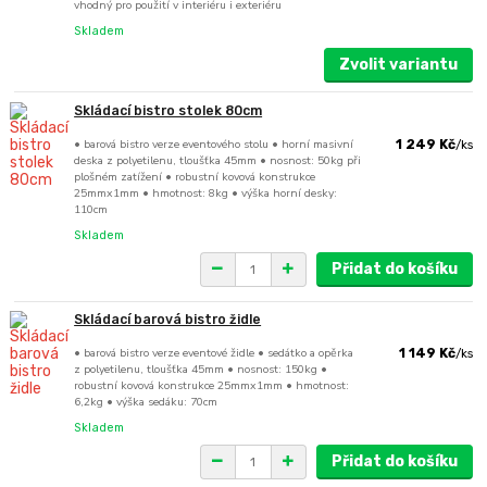
vhodný pro použití v interiéru i exteriéru
Skladem
Zvolit variantu
Skládací bistro stolek 80cm
• barová bistro verze eventového stolu • horní masivní
1 249 Kč
/
ks
deska z polyetilenu, tloušťka 45mm • nosnost: 50kg při
plošném zatížení • robustní kovová konstrukce
25mmx1mm • hmotnost: 8kg • výška horní desky:
110cm
Skladem
Přidat do košíku
Skládací barová bistro židle
• barová bistro verze eventové židle • sedátko a opěrka
1 149 Kč
/
ks
z polyetilenu, tloušťka 45mm • nosnost: 150kg •
robustní kovová konstrukce 25mmx1mm • hmotnost:
6,2kg • výška sedáku: 70cm
Skladem
Přidat do košíku