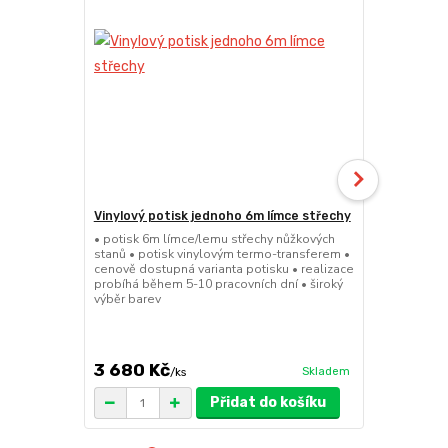
Vinylový potisk jednoho 6m límce střechy
24kg ECO M
stany (Sada
• potisk 6m límce/lemu střechy nůžkových
stanů • potisk vinylovým termo-transferem •
• sada 2x ku
cenově dostupná varianta potisku • realizace
stanů • hmotn
probíhá během 5-10 pracovních dní • široký
30x30x6cm • 
výběr barev
polymer • ma
ruda (magnet
větší zatížení
3 680 Kč
1 719 Kč
Skladem
/
ks
/
Přidat do košíku