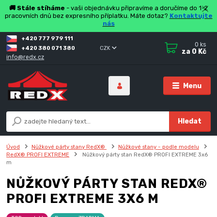
🚚 Stále stíháme
- vaši objednávku připravíme a doručíme do 1-2
pracovních dnů bez expresního příplatku. Máte dotaz?
Kontaktujte
nás
+420 777 979 111
0
ks
+420 380 071 380
CZK
za
0 Kč
info@redx.cz
Menu
Hledat
Úvod
Nůžkové párty stany RedX®
Nůžkové stany - podle modelu
RedX® PROFI EXTREME
Nůžkový párty stan RedX® PROFI EXTREME 3x6
m
NŮŽKOVÝ PÁRTY STAN REDX®
PROFI EXTREME 3X6 M