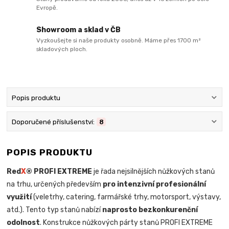
Evropě.
Showroom a sklad v ČB
Vyzkoušejte si naše produkty osobně. Máme přes 1700 m²
skladových ploch.
Popis produktu
Doporučené příslušenství:
8
POPIS PRODUKTU
Red
X
® PROFI EXTREME
je řada nejsilnějších nůžkových stanů
na trhu, určených především
pro intenzivní profesionální
využití
(veletrhy, catering, farmářské trhy, motorsport, výstavy,
atd.). Tento typ stanů nabízí
naprosto bezkonkurenční
odolnost
. Konstrukce nůžkových párty stanů PROFI EXTREME