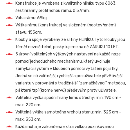
Konstrukce je vyrobena z kvalitního hliníku typu 6063,
šestihranný profil nohou rámu, Ø 57mm.
Váha rámu: 69kg.
Výška rámu (konstrukce) ve složeném (neotevřeném)
stavu: 155cm.
Klouby a spoje vyrobeny ze slitiny HLINÍKU. Tyto klouby jsou
téměř nezničitelné, poskytujeme na ně ZÁRUKU 10 LET.
5 úrovní volitelných výškových nastavení na každé noze
pomocí jednoduchého mechanismu, který uvolňuje
zamykací systém v kloubech pomocí vytažení pojistky.
Jedná se o kvalitnější, rychlejší a pro uživatele přívětivější
variantu v porovnání s tradičnější “zamačkávací” metodou,
při které trpí (kromě nervů) především prsty uživatele.
Volitelná výška spodní hrany lemu střechy: min. 190 cm –
max. 220 cm.
Volitelná výška samotného vrcholu stanu: min. 323 cm –
max. 353 cm.
Každá noha je zakončena extra velkou pozinkovanou