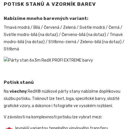
POTISK STANŮ A VZORNÍK BAREV
Nabízíme mnoho barevných variant:
Tmavě modrá / Bílá / Červená / Zelená / Světle modrá / Černá /
Světle modro-bílá (na dotaz) / Červeno-bílá (na dotaz) / Tmavě
modro-bílá (na dotaz) / Stříbrno-černá / Zeleno-bílá (na dotaz) /
Stříbrná
Potisk stanů
Na
všechny
RedX® nůžkové párty stany nabízíme doplňkovou
službu potisku. Tisknout lze text, loga, specifické barvy, složité
grafické vzory, a dokonce i fotografie ve vysokém rozlišení.
V závislosti na komplexnosti potisku lze vybrat mezi:
levnější variantou tepelného vinylového transferu