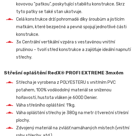
kovovou “patkou”, poskytující stabilitu konstrukce. Skrz
tyto patky se také stan ukotvuje.
Celá konstrukce drží pohromadě díky šroubům a jistícím
matkám, které bezpečně a pevně spojují jednotlivé části
konstrukce.
3x Centrální vertikální vzpěra s vestavěnou vnitřní
pružinou – tvoří střed konstrukce a zajišťuje ideální napnutí
střechy.
Střešní opláštění RedX® PROFI EXTREME 3mx6m
Střecha je vyrobena z POLYESTERU s vnitřním PVC
potahem, 100% voděodolný materiál se sníženou
hořlavostí, hustota vláken je 600D Denier.
Váha střešního opláštění: 11kg.
Váha opláštění střechy je 380g na metr čtvereční střešní
plochy.
Zdvojený materiál na zvlášť namáhaných místech (vnitřní
rohy střechy, atd.).