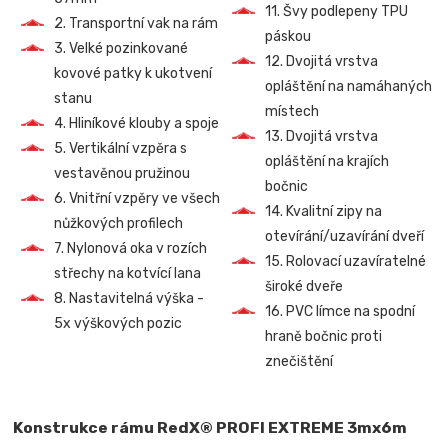
11. Švy podlepeny TPU
2. Transportní vak na rám
páskou
3. Velké pozinkované
12. Dvojitá vrstva
kovové patky k ukotvení
opláštění na namáhaných
stanu
místech
4. Hliníkové klouby a spoje
13. Dvojitá vrstva
5. Vertikální vzpěra s
opláštění na krajích
vestavěnou pružinou
bočnic
6. Vnitřní vzpěry ve všech
14. Kvalitní zipy na
nůžkových profilech
otevírání/uzavírání dveří
7. Nylonová oka v rozích
15. Rolovací uzavíratelné
střechy na kotvící lana
široké dveře
8. Nastavitelná výška -
16. PVC límce na spodní
5x výškových pozic
hraně bočnic proti
znečištění
Konstrukce rámu RedX® PROFI EXTREME 3mx6m