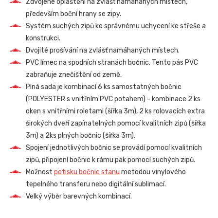
Zdvojené opláštění na zvlášť namáhaných místech,
především boční hrany se zipy.
Systém suchých zipů ke správnému uchycení ke střeše a
konstrukci.
Dvojité prošívání na zvlášť namáhaných místech.
PVC límec na spodních stranách bočnic. Tento pás PVC
zabraňuje znečištění od země.
Plná sada je kombinací 6 ks samostatných bočnic
(POLYESTER s vnitřním PVC potahem) - kombinace 2 ks
oken s vnitřními roletami (šířka 3m), 2 ks rolovacích extra
širokých dveří zapínatelných pomocí kvalitních zipů (šířka
3m) a 2ks plných bočnic (šířka 3m).
Spojení jednotlivých bočnic se provádí pomocí kvalitních
zipů, připojení bočnic k rámu pak pomocí suchých zipů.
Možnost
potisku bočnic stanu
metodou vinylového
tepelného transferu nebo digitální sublimací.
Velký výběr barevných kombinací.