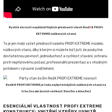
Rychlé shrnutí nejdůležitějších předností všech Red
X
® PROFI
EXTREME nůžkových stanů
To je jen malý výčet předností našeho PROFI EXTREME modelu
nůžkových stanů, díky kterým si můžete být jisti, že poskytne
dostatečnou pevnost, jednoduchost a rychlost stavění, ochranu
proti nepříznivému počasí, profesionální prezentaci a s vhodným
potiskem i výrazné zviditelnění.
RedX® PROFI EXTREME je řada nejbytelnějších nůžkových stanů na
trhu (na obrázcích velikost 3mx3m a 6mx3m)
ESENCIÁLNÍ VLASTNOST PROFI EXTREME
KONSTRUKCE: VNITŘNÍ VZPĚRY UVNITŘ