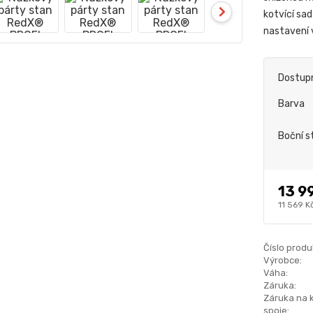
kotvící sa
nastavení
Dostup
Barva
Boční s
13 9
11 569 K
Číslo produ
Výrobce:
Váha:
Záruka:
Záruka na 
spoje: