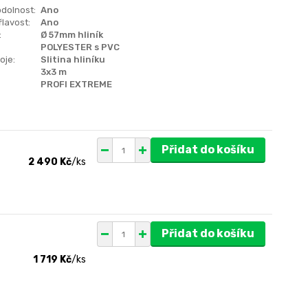
dolnost:
Ano
lavost:
Ano
:
Ø 57mm hliník
POLYESTER s PVC
oje:
Slitina hliníku
3x3 m
PROFI EXTREME
Přidat do košíku
2 490 Kč
/
ks
Přidat do košíku
1 719 Kč
/
ks