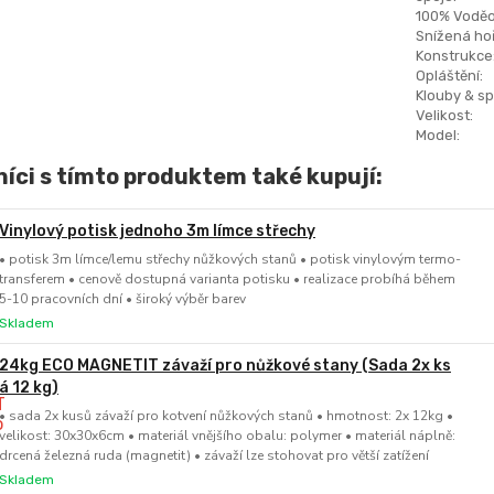
100% Voděo
Snížená hoř
Konstrukce
Opláštění:
Klouby & sp
Velikost:
Model:
íci s tímto produktem také kupují:
Vinylový potisk jednoho 3m límce střechy
• potisk 3m límce/lemu střechy nůžkových stanů • potisk vinylovým termo-
transferem • cenově dostupná varianta potisku • realizace probíhá během
5-10 pracovních dní • široký výběr barev
Skladem
24kg ECO MAGNETIT závaží pro nůžkové stany (Sada 2x ks
á 12 kg)
• sada 2x kusů závaží pro kotvení nůžkových stanů • hmotnost: 2x 12kg •
velikost: 30x30x6cm • materiál vnějšího obalu: polymer • materiál náplně:
drcená železná ruda (magnetit) • závaží lze stohovat pro větší zatížení
Skladem