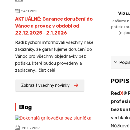
24.11.2025
Vizu
AKTUÁLNĚ: Garance doručení do
Zašlete n
Vánoc a provoz v období od
potisku p
(nejpo
22.12.2025 - 2.1.2026
Rádi bychom informovali všechny naše
zákazníky, že garantujeme doručení do
Vánoc pro všechny objednávky bez
Popi
potisku, které budou provedeny a
zaplaceny...
číst celé
POPI
Zobrazit všechny novinky
Red
X
® 
profesi
Blog
bezkonk
vertikál
Nůžkové 
28.07.2026