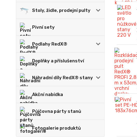
Stoly, židle, prodejní pulty
Pivní sety
Podlahy RedX®
Doplňky a příslušenství
Náhradní díly RedX® stany
Akční nabídka
Půjčovna párty stanů
Fotogalerie produktů