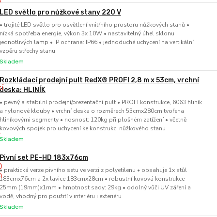
LED světlo pro nůžkové stany 220 V
• trojité LED světlo pro osvětlení vnitřního prostoru nůžkových stanů •
nízká spotřeba energie, výkon 3x 10W • nastavitelný úhel sklonu
jednotlivých lamp • IP ochrana: IP66 • jednoduché uchycení na vertikální
vzpěru střechy stanu
Skladem
Rozkládací prodejní pult RedX® PROFI 2,8 m x 53cm, vrchní
deska: HLINÍK
• pevný a stabilní prodejní/prezentační pult • PROFI konstrukce, 6063 hliník
a nylonové klouby • vrchní deska o rozměrech 53cmx280cm tvořena
hliníkovými segmenty • nosnost: 120kg při plošném zatížení • včetně
kovových spojek pro uchycení ke konstrukci nůžkového stanu
Skladem
Pivní set PE-HD 183x76cm
• praktická verze pivního setu ve verzi z polyetilenu • obsahuje 1x stůl
183cmx76cm a 2x lavice 183cmx28cm • robustní kovová konstrukce
25mm (19mm)x1mm • hmotnost sady: 29kg • odolný vůči UV záření a
vodě, vhodný pro použití v interiéru i exteriéru
Skladem