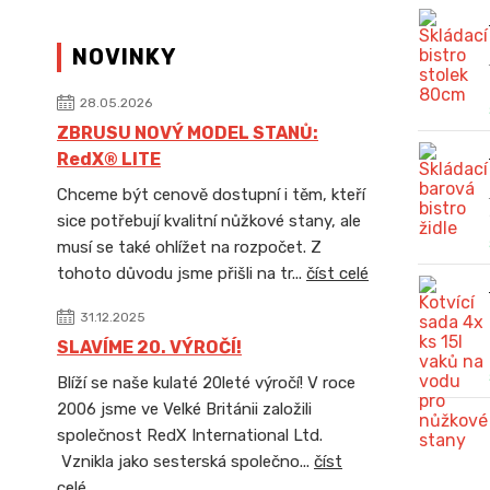
NOVINKY
28.05.2026
ZBRUSU NOVÝ MODEL STANŮ:
RedX® LITE
Chceme být cenově dostupní i těm, kteří
sice potřebují kvalitní nůžkové stany, ale
musí se také ohlížet na rozpočet. Z
tohoto důvodu jsme přišli na tr...
číst celé
31.12.2025
SLAVÍME 20. VÝROČÍ!
Blíží se naše kulaté 20leté výročí! V roce
2006 jsme ve Velké Británii založili
společnost RedX International Ltd.
Vznikla jako sesterská společno...
číst
celé