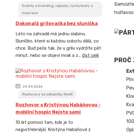
Samozřej
Eventy a branding: nápady, vychytávky a
hořlavos
inspirace
Dokonalá grilovačka bez sluníčka
Léto na zahradě má jednu slabinu.
Sluníčko, které si každou sobotu dělá, co
chce. Buď peče tak, že u grilu vydržíte pět
minut, nebo se objeví mrak a z...
číst celé
PROČ 
Ex
Pln
24.04.2026
Pev
Rozhovory se zákazníky RedX
Klo
Kva
Rozhovor s Kristýnou Habáňovou -
mobilní hospic Nejste sami
PVC
100
10 let pomoci tam, kde je to
Opl
nejpotřebnější. Kristýna Habáňová z