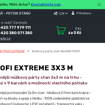
platku. Máte dotaz?
Kontaktujte nás
Ř – POTISK STANŮ
Přihlášení
CZK
 si rady? Zavolejte.
420 777 979 111
0
ks
za
0 Kč
+420 380 071 380
redx.cz
® PROFI EXTREME
Nůžkový párty stan RedX® PROFI
OFI EXTREME 3X3 M
nější nůžkový párty stan 3x3 m na trhu -
ý v 9 barvách a možností vlastního potisku
tnější profesionální 3x3m stan • hliníková 57mm konstrukce •
et na klouby a spoje z hliníku • 100% voděodolné opláštění se
ořlavostí (polyester s PVC potahem) • transportní vaky •