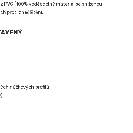
m z PVC (100% voděodolný materiál se sníženou
ch proti znečištění.
vých nůžkových profilů.
).