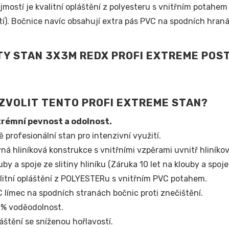
mostí je kvalitní opláštění z polyesteru s vnitřním potahe
tí). Bočnice navíc obsahují extra pás PVC na spodních hraná
ZVOLIT TENTO PROFI EXTREME STAN?
trémní pevnost a odolnost.
ě profesionální stan pro intenzivní využití.
ná hliníková konstrukce s vnitřními vzpěrami uvnitř hliníko
uby a spoje ze slitiny hliníku (Záruka 10 let na klouby a spoje!
litní opláštění z POLYESTERu s vnitřním PVC potahem.
 límec na spodních stranách bočnic proti znečištění.
% voděodolnost.
áštění se sníženou hořlavostí.