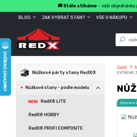
🚚 Stále stíháme
- vaši objednávku 
BLOG
JAK VYBRAT STAN?
VŠE O NÁKUPU
Úvod
Nůžkové párty stany RedX®
EXTREME 
NŮŽ
Nůžkové stany - podle modelu
RedX® LITE
Doprava
RedX® HOBBY
RedX® PROFI COMPOSITE