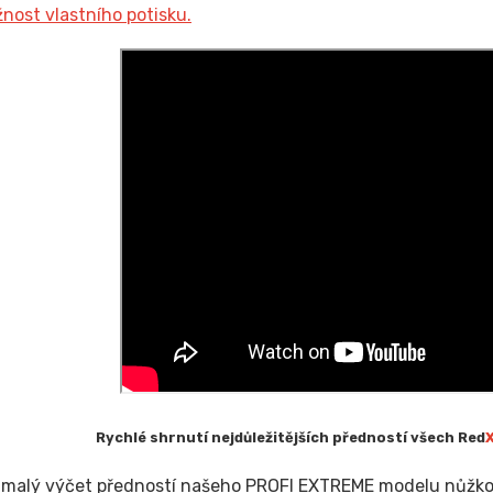
nost vlastního potisku.
Rychlé shrnutí nejdůležitějších předností všech Red
n malý výčet předností našeho PROFI EXTREME modelu nůžkový