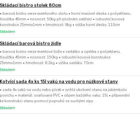
Skládací bistro stolek 80cm
• barová bistro verze eventového stolu • horní masivní deska z polyetilenu,
tloušťka 45mm • nosnost: 50kg při plošném zatížení • robustní kovová
konstrukce 25mmx1mm • hmotnost: 8kg • výška horní desky: 110cm
Skladem
Skládací barová bistro židle
• barová bistro verze eventové židle • sedátko a opěrka z polyetilenu,
tloušťka 45mm • nosnost: 150kg • robustní kovová konstrukce
25mmx1mm • hmotnost: 6,2kg • výška sedáku: 70cm
Skladem
Kotvící sada 4x ks 15l vaků na vodu pro nůžkové stany
• sada 4x vaků na vodu nebo písek • rychlé ukotvení stanu na jakémkoliv
povrchu • materiál: svařované PVC • objem každého vaku: 15l • připevnění
ke konstrukci stanu pomocí popruhů se suchými zipy
Skladem