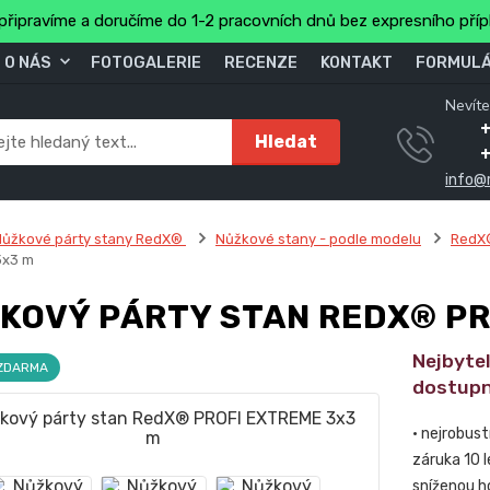
připravíme a doručíme do 1-2 pracovních dnů bez expresního pří
O NÁS
FOTOGALERIE
RECENZE
KONTAKT
FORMULÁ
Nevíte
+
Hledat
info@
Nůžkové párty stany RedX®
Nůžkové stany - podle modelu
RedX
3x3 m
KOVÝ PÁRTY STAN REDX® PR
Nejbytel
 ZDARMA
dostupn
• nejrobus
záruka 10 l
sníženou h