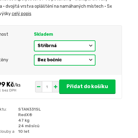
da • dvojitá vrstva opláštění na namáhaných místech • 5x
 výšky
celý popis
nost
Skladem
těny
99 Kč
/
ks
Přidat do košíku
č
bez DPH
ktu:
STAN331SL
RedX®
47 kg
24 měsíců
klouby a
10 let