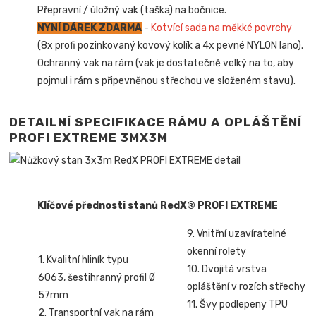
Přepravní / úložný vak (taška) na bočnice.
NYNÍ DÁREK ZDARMA
-
Kotvící sada na měkké povrchy
(8x profi pozinkovaný kovový kolík a 4x pevné NYLON lano).
Ochranný vak na rám (vak je dostatečně velký na to, aby
pojmul i rám s připevněnou střechou ve složeném stavu).
DETAILNÍ SPECIFIKACE RÁMU A OPLÁŠTĚNÍ
PROFI EXTREME 3MX3M
Klíčové přednosti stanů RedX® PROFI EXTREME
9. Vnitřní uzavíratelné
okenní rolety
1. Kvalitní hliník typu
10. Dvojitá vrstva
6063, šestihranný profil Ø
opláštění v rozích střechy
57mm
11. Švy podlepeny TPU
2. Transportní vak na rám