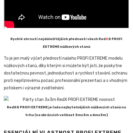
Rychlé shrnutí nejdůležitějších předností všech Red
X
® PROFI
EXTREME nůžkových stanů
To je jen malý výčet předností našeho PROFI EXTREME modelu
nůžkových stanů, díky kterým si můžete být jisti, že poskytne
dostatečnou pevnost, jednoduchost a rychlost stavění, ochranu
proti nepříznivému počasí, profesionální prezentaci a s vhodným
potiskem i výrazné zviditelnění.
RedX® PROFI EXTREME je řada nejbytelnějších nůžkových stanů na
trhu (na obrázcích velikost 3mx3m a 6mx3m)
ESENCIÁLNÍ VLASTNOST PROFI EXTREME