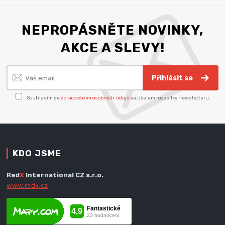
NEPROPÁSNĚTE NOVINKY,
AKCE A SLEVY!
Přihlásit se
Souhlasím se
zpracováním osobních údajů
za účelem rozesílky newsletteru.
KDO JSME
Red
X
International CZ s.r.o.
www.redx.cz