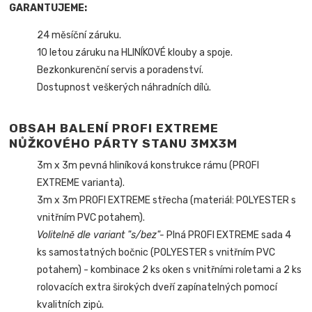
GARANTUJEME:
24 měsíční záruku.
10 letou záruku na HLINÍKOVÉ klouby a spoje.
Bezkonkurenční servis a poradenství.
Dostupnost veškerých náhradních dílů.
OBSAH BALENÍ PROFI EXTREME
NŮŽKOVÉHO PÁRTY STANU 3MX3M
3m x 3m pevná hliníková konstrukce rámu (PROFI
EXTREME varianta).
3m x 3m PROFI EXTREME střecha (materiál: POLYESTER s
vnitřním PVC potahem).
Volitelně dle variant "s/bez"-
Plná PROFI EXTREME sada 4
ks samostatných bočnic (POLYESTER s vnitřním PVC
potahem) - kombinace 2 ks oken s vnitřními roletami a 2 ks
rolovacích extra širokých dveří zapínatelných pomocí
kvalitních zipů.