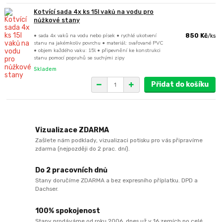
Kotvící sada 4x ks 15l vaků na vodu pro
nůžkové stany
• sada 4x vaků na vodu nebo písek • rychlé ukotvení
850 Kč
/
ks
stanu na jakémkoliv povrchu • materiál: svařované PVC
• objem každého vaku: 15l • připevnění ke konstrukci
stanu pomocí popruhů se suchými zipy
Skladem
Přidat do košíku
Vizualizace ZDARMA
Zašlete nám podklady, vizualizaci potisku pro vás připravíme
zdarma (nejpozději do 2 prac. dní).
Do 2 pracovních dnů
Stany doručíme ZDARMA a bez expresního příplatku. DPD a
Dachser.
100% spokojenost
Stany prodáváme od roku 2006, dnes už v 16 zemích po celé