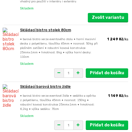
vhodný pro použití v interiéru i exteriéru
Skladem
Zvolit variantu
Skládací bistro stolek 80cm
• barová bistro verze eventového stolu • horní masivní
1 249 Kč
/
ks
deska z polyetilenu, tloušťka 45mm • nosnost: 50kg při
plošném zatížení • robustní kovová konstrukce
25mmx1mm • hmotnost: 8kg • výška horní desky:
110cm
Skladem
Přidat do košíku
Skládací barová bistro židle
• barová bistro verze eventové židle • sedátko a opěrka
1 149 Kč
/
ks
z polyetilenu, tloušťka 45mm • nosnost: 150kg •
robustní kovová konstrukce 25mmx1mm • hmotnost:
6,2kg • výška sedáku: 70cm
Skladem
Přidat do košíku