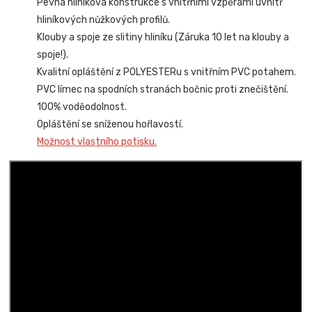
Pevná hliníková konstrukce s vnitřními vzpěrami uvnitř
hliníkových nůžkových profilů.
Klouby a spoje ze slitiny hliníku (Záruka 10 let na klouby a
spoje!).
Kvalitní opláštění z POLYESTERu s vnitřním PVC potahem.
PVC límec na spodních stranách bočnic proti znečištění.
100% voděodolnost.
Opláštění se sníženou hořlavostí.
Možnost vlastního potisku.