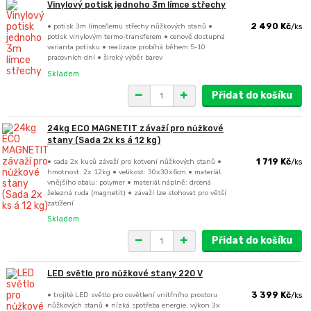
Vinylový potisk jednoho 3m límce střechy
• potisk 3m límce/lemu střechy nůžkových stanů •
2 490 Kč
/
ks
potisk vinylovým termo-transferem • cenově dostupná
varianta potisku • realizace probíhá během 5-10
pracovních dní • široký výběr barev
Skladem
Přidat do košíku
24kg ECO MAGNETIT závaží pro nůžkové
stany (Sada 2x ks á 12 kg)
• sada 2x kusů závaží pro kotvení nůžkových stanů •
1 719 Kč
/
ks
hmotnost: 2x 12kg • velikost: 30x30x6cm • materiál
vnějšího obalu: polymer • materiál náplně: drcená
železná ruda (magnetit) • závaží lze stohovat pro větší
zatížení
Skladem
Přidat do košíku
LED světlo pro nůžkové stany 220 V
• trojité LED světlo pro osvětlení vnitřního prostoru
3 399 Kč
/
ks
nůžkových stanů • nízká spotřeba energie, výkon 3x