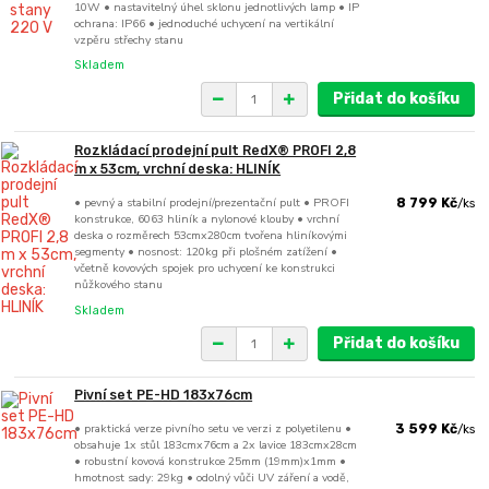
10W • nastavitelný úhel sklonu jednotlivých lamp • IP
ochrana: IP66 • jednoduché uchycení na vertikální
vzpěru střechy stanu
Skladem
Přidat do košíku
Rozkládací prodejní pult RedX® PROFI 2,8
m x 53cm, vrchní deska: HLINÍK
• pevný a stabilní prodejní/prezentační pult • PROFI
8 799 Kč
/
ks
konstrukce, 6063 hliník a nylonové klouby • vrchní
deska o rozměrech 53cmx280cm tvořena hliníkovými
segmenty • nosnost: 120kg při plošném zatížení •
včetně kovových spojek pro uchycení ke konstrukci
nůžkového stanu
Skladem
Přidat do košíku
Pivní set PE-HD 183x76cm
• praktická verze pivního setu ve verzi z polyetilenu •
3 599 Kč
/
ks
obsahuje 1x stůl 183cmx76cm a 2x lavice 183cmx28cm
• robustní kovová konstrukce 25mm (19mm)x1mm •
hmotnost sady: 29kg • odolný vůči UV záření a vodě,