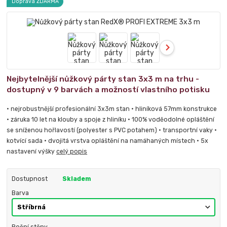
Doprava ZDARMA
Nejbytelnější nůžkový párty stan 3x3 m na trhu -
dostupný v 9 barvách a možností vlastního potisku
• nejrobustnější profesionální 3x3m stan • hliníková 57mm konstrukce
• záruka 10 let na klouby a spoje z hliníku • 100% voděodolné opláštění
se sníženou hořlavostí (polyester s PVC potahem) • transportní vaky •
kotvící sada • dvojitá vrstva opláštění na namáhaných místech • 5x
nastavení výšky
celý popis
Dostupnost
Skladem
Barva
Boční stěny