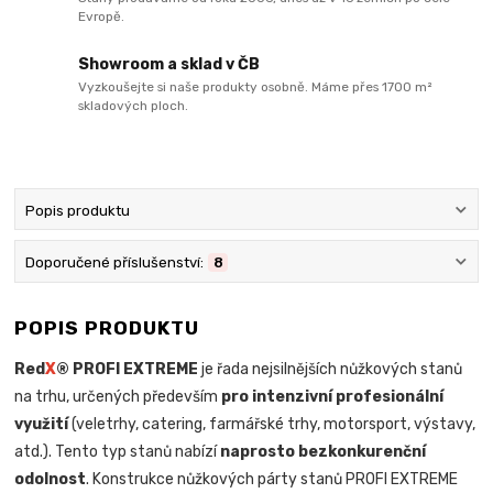
Evropě.
Showroom a sklad v ČB
Vyzkoušejte si naše produkty osobně. Máme přes 1700 m²
skladových ploch.
Popis produktu
Doporučené příslušenství:
8
POPIS PRODUKTU
Red
X
® PROFI EXTREME
je řada nejsilnějších nůžkových stanů
na trhu, určených především
pro intenzivní profesionální
využití
(veletrhy, catering, farmářské trhy, motorsport, výstavy,
atd.). Tento typ stanů nabízí
naprosto bezkonkurenční
odolnost
. Konstrukce nůžkových párty stanů PROFI EXTREME