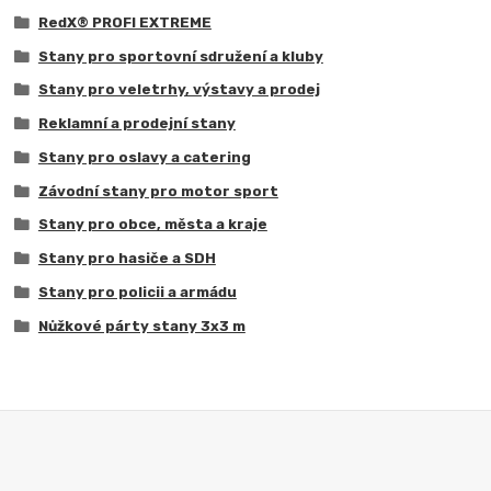
RedX® PROFI EXTREME
Stany pro sportovní sdružení a kluby
Stany pro veletrhy, výstavy a prodej
Reklamní a prodejní stany
Stany pro oslavy a catering
Závodní stany pro motor sport
Stany pro obce, města a kraje
Stany pro hasiče a SDH
Stany pro policii a armádu
Nůžkové párty stany 3x3 m