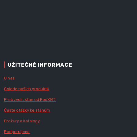
UŽITEČNÉ INFORMACE
O nás
Galerie našich produktů
Proč zvolit stan od Red
X
®?
Časté otázky ke stanům
Brožury a katalogy
Podporujeme