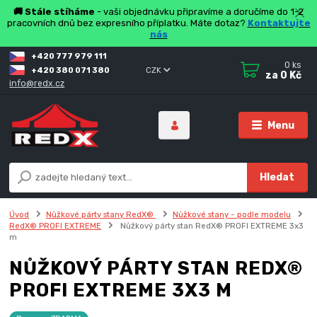
🚚 Stále stíháme
- vaši objednávku připravíme a doručíme do 1-2
pracovních dnů bez expresního příplatku. Máte dotaz?
Kontaktujte
nás
+420 777 979 111
0
ks
+420 380 071 380
CZK
za
0 Kč
info@redx.cz
Menu
Hledat
Úvod
Nůžkové párty stany RedX®
Nůžkové stany - podle modelu
RedX® PROFI EXTREME
Nůžkový párty stan RedX® PROFI EXTREME 3x3
m
NŮŽKOVÝ PÁRTY STAN REDX®
PROFI EXTREME 3X3 M