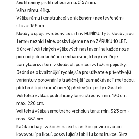
šestihranný profil nohou rámu, Ø 57mm.
Váha rámu: 41kg.
Výška rámu (konstrukce) ve složeném (neotevřeném)
stavu: 155cm.
Klouby a spoje vyrobeny ze slitiny HLINÍKU. Tyto klouby jsou
téměř nezničitelné, poskytujeme na ně ZÁRUKU 10 LET.
5 úrovní volitelných výškových nastavení na každé noze
pomocí jednoduchého mechanismu, který uvolňuje
zamykací systém v kloubech pomocí vytažení pojistky.
Jedná se o kvalitnější, rychlejší a pro uživatele přívětivější
variantu v porovnání s tradičnější “zamačkávací” metodou,
při které trpí (kromě nervů) především prsty uživatele.
Volitelná výška spodní hrany lemu střechy: min. 190 cm –
max. 220 cm.
Volitelná výška samotného vrcholu stanu: min. 323 cm –
max. 353 cm.
Každá noha je zakončena extra velkou pozinkovanou
kovovou “patkou”, poskytující stabilitu konstrukce. Skrz