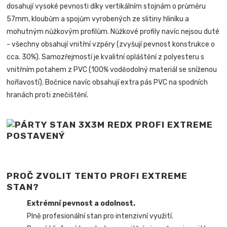
dosahují vysoké pevnosti díky vertikálním stojnám o průměru
57mm, kloubům a spojům vyrobených ze slitiny hliníku a
mohutným nůžkovým profilům. Nůžkové profily navíc nejsou duté
- všechny obsahují vnitřní vzpěry (zvyšují pevnost konstrukce o
cca. 30%). Samozřejmostí je kvalitní opláštění z polyesteru s
vnitřním potahem z PVC (100% voděodolný materiál se sníženou
hořlavostí). Bočnice navíc obsahují extra pás PVC na spodních
hranách proti znečištění.
PROČ ZVOLIT TENTO PROFI EXTREME
STAN?
Extrémní pevnost a odolnost.
Plně profesionální stan pro intenzivní využití.