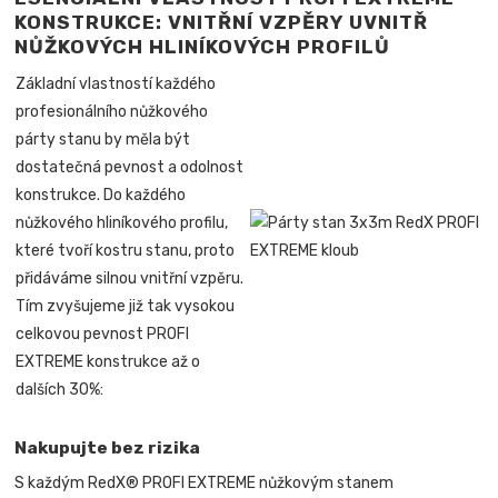
KONSTRUKCE: VNITŘNÍ VZPĚRY UVNITŘ
NŮŽKOVÝCH HLINÍKOVÝCH PROFILŮ
Základní vlastností každého
profesionálního nůžkového
párty stanu by měla být
dostatečná pevnost a odolnost
konstrukce. Do každého
nůžkového hliníkového profilu,
které tvoří kostru stanu, proto
přidáváme silnou vnitřní vzpěru.
Tím zvyšujeme již tak vysokou
celkovou pevnost PROFI
EXTREME konstrukce až o
dalších 30%:
Nakupujte bez rizika
S každým RedX® PROFI EXTREME nůžkovým stanem