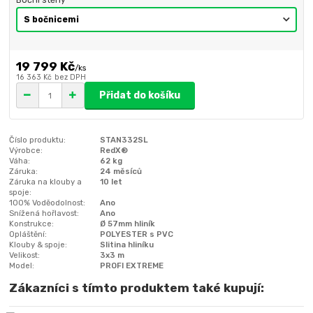
19 799 Kč
/
ks
16 363 Kč
bez DPH
Přidat do košíku
Číslo produktu:
STAN332SL
Výrobce:
RedX®
Váha:
62 kg
Záruka:
24 měsíců
Záruka na klouby a
10 let
spoje:
100% Voděodolnost:
Ano
Snížená hořlavost:
Ano
Konstrukce:
Ø 57mm hliník
Opláštění:
POLYESTER s PVC
Klouby & spoje:
Slitina hliníku
Velikost:
3x3 m
Model:
PROFI EXTREME
Zákazníci s tímto produktem také kupují: