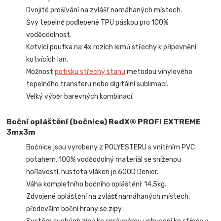
Dvojité prošívání na zvlášť namáhaných místech.
Švy tepelně podlepené TPU páskou pro 100%
voděodolnost.
Kotvící poutka na 4x rozích lemů střechy k připevnění
kotvících lan.
Možnost
potisku střechy stanu
metodou vinylového
tepelného transferu nebo digitální sublimací.
Velký výběr barevných kombinací.
Boční opláštění (bočnice) RedX® PROFI EXTREME
3mx3m
Bočnice jsou vyrobeny z POLYESTERU s vnitřním PVC
potahem, 100% voděodolný materiál se sníženou
hořlavostí, hustota vláken je 600D Denier.
Váha kompletního bočního opláštění: 14,5kg.
Zdvojené opláštění na zvlášť namáhaných místech,
především boční hrany se zipy.