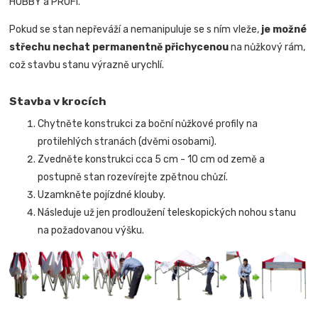
HOBBY a PROFI.
Pokud se stan nepřeváží a nemanipuluje se s ním vleže,
je možné
střechu nechat permanentně přichycenou
na nůžkový rám,
což stavbu stanu výrazně urychlí.
Stavba v krocích
Chytněte konstrukci za boční nůžkové profily na
protilehlých stranách (dvěmi osobami).
Zvedněte konstrukci cca 5 cm - 10 cm od země a
postupně stan rozevírejte zpětnou chůzí.
Uzamkněte pojízdné klouby.
Následuje už jen prodloužení teleskopických nohou stanu
na požadovanou výšku.