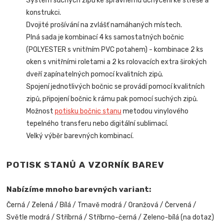
Systém suchých zipů ke správnému uchycení ke střeše a
konstrukci.
Dvojité prošívání na zvlášť namáhaných místech.
Plná sada je kombinací 4 ks samostatných bočnic
(POLYESTER s vnitřním PVC potahem) - kombinace 2 ks
oken s vnitřními roletami a 2 ks rolovacích extra širokých
dveří zapínatelných pomocí kvalitních zipů.
Spojení jednotlivých bočnic se provádí pomocí kvalitních
zipů, připojení bočnic k rámu pak pomocí suchých zipů.
Možnost
potisku bočnic stanu
metodou vinylového
tepelného transferu nebo digitální sublimací.
Velký výběr barevných kombinací.
POTISK STANŮ A VZORNÍK BAREV
Nabízíme mnoho barevných variant:
Černá / Zelená / Bílá / Tmavě modrá / Oranžová / Červená /
Světle modrá / Stříbrná / Stříbrno-černá / Zeleno-bílá (na dotaz)