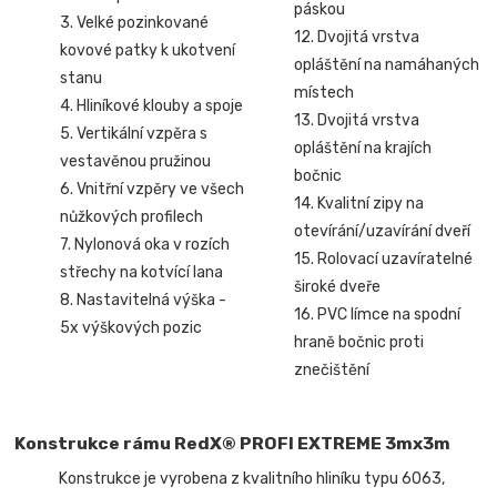
páskou
3. Velké pozinkované
12. Dvojitá vrstva
kovové patky k ukotvení
opláštění na namáhaných
stanu
místech
4. Hliníkové klouby a spoje
13. Dvojitá vrstva
5. Vertikální vzpěra s
opláštění na krajích
vestavěnou pružinou
bočnic
6. Vnitřní vzpěry ve všech
14. Kvalitní zipy na
nůžkových profilech
otevírání/uzavírání dveří
7. Nylonová oka v rozích
15. Rolovací uzavíratelné
střechy na kotvící lana
široké dveře
8. Nastavitelná výška -
16. PVC límce na spodní
5x výškových pozic
hraně bočnic proti
znečištění
Konstrukce rámu RedX® PROFI EXTREME 3mx3m
Konstrukce je vyrobena z kvalitního hliníku typu 6063,