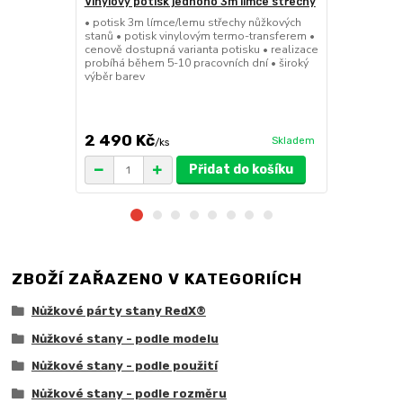
Vinylový potisk jednoho 3m límce střechy
24kg ECO M
stany (Sada
• potisk 3m límce/lemu střechy nůžkových
stanů • potisk vinylovým termo-transferem •
• sada 2x ku
cenově dostupná varianta potisku • realizace
stanů • hmotn
probíhá během 5-10 pracovních dní • široký
30x30x6cm • 
výběr barev
polymer • ma
ruda (magnet
větší zatížení
2 490 Kč
1 719 Kč
Skladem
/
ks
/
Přidat do košíku
ZBOŽÍ ZAŘAZENO V KATEGORIÍCH
Nůžkové párty stany RedX®
Nůžkové stany - podle modelu
Nůžkové stany - podle použití
Nůžkové stany - podle rozměru