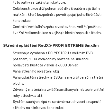
tyto patky se také stan ukotvuje.
Celá konstrukce drží pohromadě díky šroubům a jistícím
matkám, které bezpečně a pevně spojují jednotlivé části
konstrukce.
Centrální vertikální vzpěra s vestavěnou vnitřní pružinou –
tvoří střed konstrukce a zajišťuje ideální napnutí střechy.
Střešní opláštění RedX® PROFI EXTREME 3mx3m
Střecha je vyrobena z POLYESTERU s vnitřním PVC
potahem, 100% voděodolný materiál se sníženou
hořlavostí, hustota vláken je 600D Denier.
Váha střešního opláštění: 6kg.
Váha opláštění střechy je 380g na metr čtvereční střešní
plochy.
Zdvojený materiál na zvlášť namáhaných místech (vnitřní
rohy střechy, atd.).
Systém suchých zipů ke správnému uchycení a napnutí
střechy na hliníkovou konstrukci.