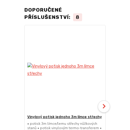
DOPORUČENÉ
PŘÍSLUŠENSTVÍ:
8
Vinylový potisk jednoho 3m límce střechy
24kg ECO M
stany (Sada
• potisk 3m límce/lemu střechy nůžkových
stanů • potisk vinylovým termo-transferem •
• sada 2x ku