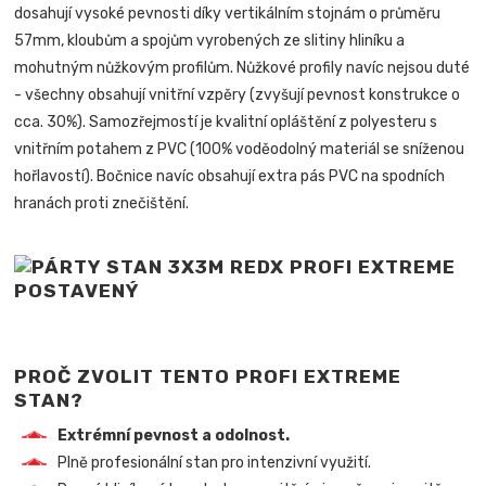
dosahují vysoké pevnosti díky vertikálním stojnám o průměru
57mm, kloubům a spojům vyrobených ze slitiny hliníku a
mohutným nůžkovým profilům. Nůžkové profily navíc nejsou duté
- všechny obsahují vnitřní vzpěry (zvyšují pevnost konstrukce o
cca. 30%). Samozřejmostí je kvalitní opláštění z polyesteru s
vnitřním potahem z PVC (100% voděodolný materiál se sníženou
hořlavostí). Bočnice navíc obsahují extra pás PVC na spodních
hranách proti znečištění.
PROČ ZVOLIT TENTO PROFI EXTREME
STAN?
Extrémní pevnost a odolnost.
Plně profesionální stan pro intenzivní využití.