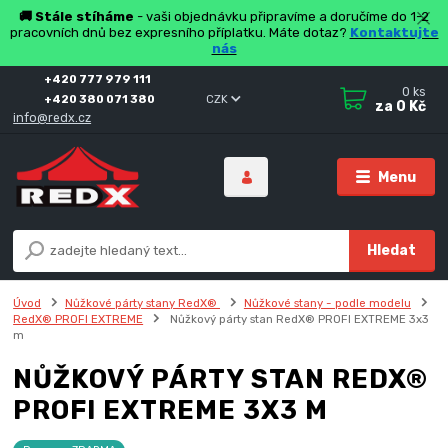
🚚 Stále stíháme
- vaši objednávku připravíme a doručíme do 1-2
pracovních dnů bez expresního příplatku. Máte dotaz?
Kontaktujte
nás
+420 777 979 111
0
ks
+420 380 071 380
CZK
za
0 Kč
info@redx.cz
Menu
Hledat
Úvod
Nůžkové párty stany RedX®
Nůžkové stany - podle modelu
RedX® PROFI EXTREME
Nůžkový párty stan RedX® PROFI EXTREME 3x3
m
NŮŽKOVÝ PÁRTY STAN REDX®
PROFI EXTREME 3X3 M