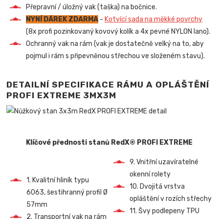
Přepravní / úložný vak (taška) na bočnice.
NYNÍ DÁREK ZDARMA
-
Kotvící sada na měkké povrchy
(8x profi pozinkovaný kovový kolík a 4x pevné NYLON lano).
Ochranný vak na rám (vak je dostatečně velký na to, aby
pojmul i rám s připevněnou střechou ve složeném stavu).
DETAILNÍ SPECIFIKACE RÁMU A OPLÁŠTĚNÍ
PROFI EXTREME 3MX3M
Klíčové přednosti stanů RedX® PROFI EXTREME
9. Vnitřní uzavíratelné
okenní rolety
1. Kvalitní hliník typu
10. Dvojitá vrstva
6063, šestihranný profil Ø
opláštění v rozích střechy
57mm
11. Švy podlepeny TPU
2. Transportní vak na rám