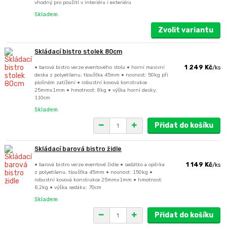
vhodný pro použití v interiéru i exteriéru
Skladem
Zvolit variantu
Skládací bistro stolek 80cm
• barová bistro verze eventového stolu • horní masivní
1 249 Kč
/
ks
deska z polyetilenu, tloušťka 45mm • nosnost: 50kg při
plošném zatížení • robustní kovová konstrukce
25mmx1mm • hmotnost: 8kg • výška horní desky:
110cm
Skladem
Přidat do košíku
Skládací barová bistro židle
• barová bistro verze eventové židle • sedátko a opěrka
1 149 Kč
/
ks
z polyetilenu, tloušťka 45mm • nosnost: 150kg •
robustní kovová konstrukce 25mmx1mm • hmotnost:
6,2kg • výška sedáku: 70cm
Skladem
Přidat do košíku