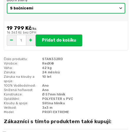
19 799 Kč
/
ks
16 363 Kč
bez DPH
Přidat do košíku
Číslo produktu:
STAN332RD
Výrobce:
RedX®
Váha:
62 kg
Záruka:
24 měsíců
Záruka na klouby a
10 let
spoje:
100% Voděodolnost:
Ano
Snížená hořlavost:
Ano
Konstrukce:
Ø 57mm hliník
Opláštění:
POLYESTER s PVC
Klouby & spoje:
Slitina hliníku
Velikost:
3x3 m
Model:
PROFI EXTREME
Zákazníci s tímto produktem také kupují: