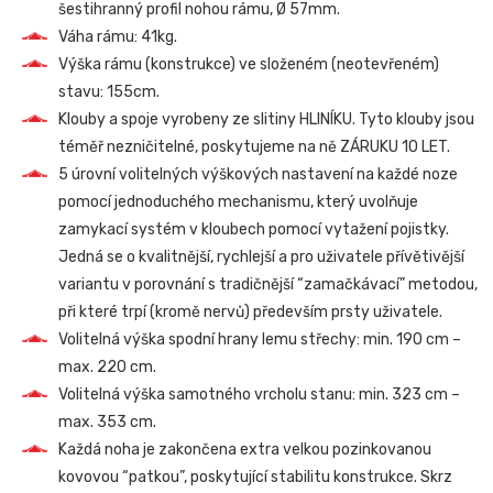
šestihranný profil nohou rámu, Ø 57mm.
Váha rámu: 41kg.
Výška rámu (konstrukce) ve složeném (neotevřeném)
stavu: 155cm.
Klouby a spoje vyrobeny ze slitiny HLINÍKU. Tyto klouby jsou
téměř nezničitelné, poskytujeme na ně ZÁRUKU 10 LET.
5 úrovní volitelných výškových nastavení na každé noze
pomocí jednoduchého mechanismu, který uvolňuje
zamykací systém v kloubech pomocí vytažení pojistky.
Jedná se o kvalitnější, rychlejší a pro uživatele přívětivější
variantu v porovnání s tradičnější “zamačkávací” metodou,
při které trpí (kromě nervů) především prsty uživatele.
Volitelná výška spodní hrany lemu střechy: min. 190 cm –
max. 220 cm.
Volitelná výška samotného vrcholu stanu: min. 323 cm –
max. 353 cm.
Každá noha je zakončena extra velkou pozinkovanou
kovovou “patkou”, poskytující stabilitu konstrukce. Skrz