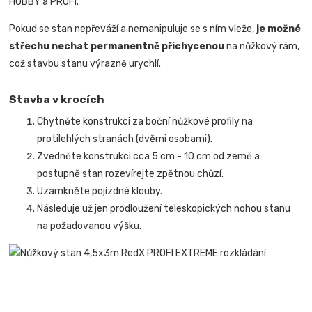
HOBBY a PROFI.
Pokud se stan nepřeváží a nemanipuluje se s ním vleže,
je možné
střechu nechat permanentně přichycenou
na nůžkový rám,
což stavbu stanu výrazně urychlí.
Stavba v krocích
Chytněte konstrukci za boční nůžkové profily na
protilehlých stranách (dvěmi osobami).
Zvedněte konstrukci cca 5 cm - 10 cm od země a
postupně stan rozevírejte zpětnou chůzí.
Uzamkněte pojízdné klouby.
Následuje už jen prodloužení teleskopických nohou stanu
na požadovanou výšku.