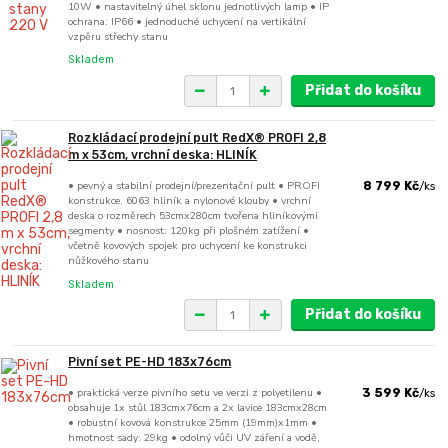
10W • nastavitelný úhel sklonu jednotlivých lamp • IP
ochrana: IP66 • jednoduché uchycení na vertikální
vzpěru střechy stanu
Skladem
Přidat do košíku
Rozkládací prodejní pult RedX® PROFI 2,8
m x 53cm, vrchní deska: HLINÍK
• pevný a stabilní prodejní/prezentační pult • PROFI
8 799 Kč
/
ks
konstrukce, 6063 hliník a nylonové klouby • vrchní
deska o rozměrech 53cmx280cm tvořena hliníkovými
segmenty • nosnost: 120kg při plošném zatížení •
včetně kovových spojek pro uchycení ke konstrukci
nůžkového stanu
Skladem
Přidat do košíku
Pivní set PE-HD 183x76cm
• praktická verze pivního setu ve verzi z polyetilenu •
3 599 Kč
/
ks
obsahuje 1x stůl 183cmx76cm a 2x lavice 183cmx28cm
• robustní kovová konstrukce 25mm (19mm)x1mm •
hmotnost sady: 29kg • odolný vůči UV záření a vodě,