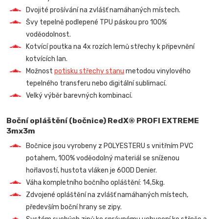
Dvojité prošívání na zvlášť namáhaných místech.
Švy tepelně podlepené TPU páskou pro 100%
voděodolnost.
Kotvící poutka na 4x rozích lemů střechy k připevnění
kotvících lan.
Možnost
potisku střechy stanu
metodou vinylového
tepelného transferu nebo digitální sublimací.
Velký výběr barevných kombinací.
Boční opláštění (bočnice) RedX® PROFI EXTREME
3mx3m
Bočnice jsou vyrobeny z POLYESTERU s vnitřním PVC
potahem, 100% voděodolný materiál se sníženou
hořlavostí, hustota vláken je 600D Denier.
Váha kompletního bočního opláštění: 14,5kg.
Zdvojené opláštění na zvlášť namáhaných místech,
především boční hrany se zipy.