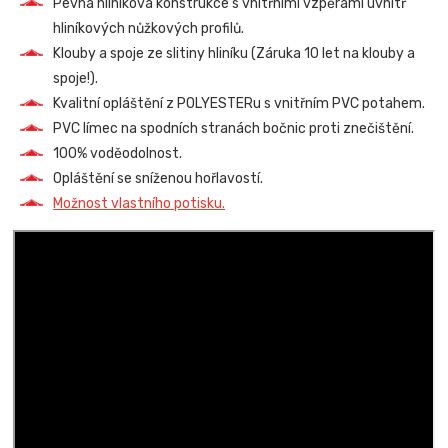
Pevná hliníková konstrukce s vnitřními vzpěrami uvnitř
hliníkových nůžkových profilů.
Klouby a spoje ze slitiny hliníku (Záruka 10 let na klouby a
spoje!).
Kvalitní opláštění z POLYESTERu s vnitřním PVC potahem.
PVC límec na spodních stranách bočnic proti znečištění.
100% voděodolnost.
Opláštění se sníženou hořlavostí.
Možnost vlastního potisku.