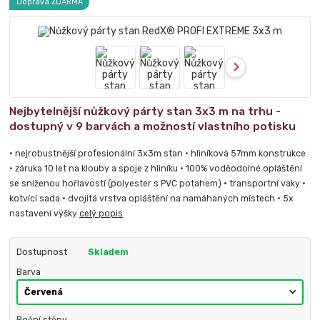
Doprava ZDARMA
Nejbytelnější nůžkový párty stan 3x3 m na trhu -
dostupný v 9 barvách a možností vlastního potisku
• nejrobustnější profesionální 3x3m stan • hliníková 57mm konstrukce
• záruka 10 let na klouby a spoje z hliníku • 100% voděodolné opláštění
se sníženou hořlavostí (polyester s PVC potahem) • transportní vaky •
kotvící sada • dvojitá vrstva opláštění na namáhaných místech • 5x
nastavení výšky
celý popis
Dostupnost
Skladem
Barva
Boční stěny