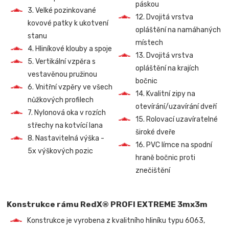
páskou
3. Velké pozinkované
12. Dvojitá vrstva
kovové patky k ukotvení
opláštění na namáhaných
stanu
místech
4. Hliníkové klouby a spoje
13. Dvojitá vrstva
5. Vertikální vzpěra s
opláštění na krajích
vestavěnou pružinou
bočnic
6. Vnitřní vzpěry ve všech
14. Kvalitní zipy na
nůžkových profilech
otevírání/uzavírání dveří
7. Nylonová oka v rozích
15. Rolovací uzavíratelné
střechy na kotvící lana
široké dveře
8. Nastavitelná výška -
16. PVC límce na spodní
5x výškových pozic
hraně bočnic proti
znečištění
Konstrukce rámu RedX® PROFI EXTREME 3mx3m
Konstrukce je vyrobena z kvalitního hliníku typu 6063,