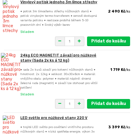
Vinylový potisk jednoho 3m límce střechy
• potisk 3m límce/lemu střechy nůžkových stanů •
2 490 Kč
/
ks
potisk vinylovým termo-transferem • cenově dostupná
varianta potisku • realizace probíhá během 5-10
pracovních dní • široký výběr barev
Skladem
Přidat do košíku
24kg ECO MAGNETIT závaží pro nůžkové
stany (Sada 2x ks á 12 kg)
• sada 2x kusů závaží pro kotvení nůžkových stanů •
1 719 Kč
/
ks
hmotnost: 2x 12kg • velikost: 30x30x6cm • materiál
vnějšího obalu: polymer • materiál náplně: drcená
železná ruda (magnetit) • závaží lze stohovat pro větší
zatížení
Skladem
Přidat do košíku
LED světlo pro nůžkové stany 220 V
• trojité LED světlo pro osvětlení vnitřního prostoru
3 399 Kč
/
ks
nůžkových stanů • nízká spotřeba energie, výkon 3x