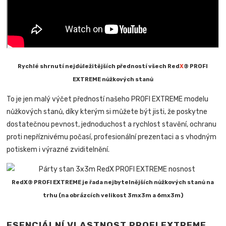
Rychlé shrnutí nejdůležitějších předností všech Red
X
® PROFI
EXTREME nůžkových stanů
To je jen malý výčet předností našeho PROFI EXTREME modelu
nůžkových stanů, díky kterým si můžete být jisti, že poskytne
dostatečnou pevnost, jednoduchost a rychlost stavění, ochranu
proti nepříznivému počasí, profesionální prezentaci a s vhodným
potiskem i výrazné zviditelnění.
RedX® PROFI EXTREME je řada nejbytelnějších nůžkových stanů na
trhu (na obrázcích velikost 3mx3m a 6mx3m)
ESENCIÁLNÍ VLASTNOST PROFI EXTREME