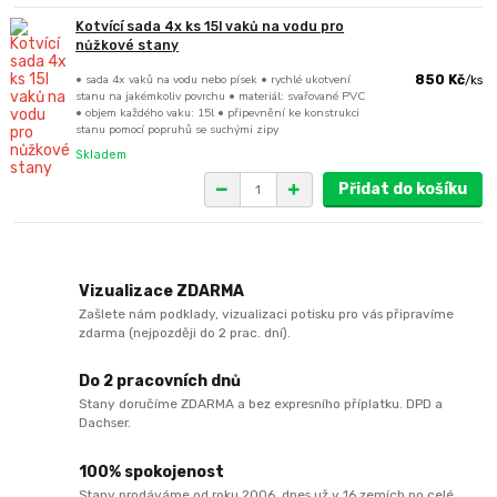
Kotvící sada 4x ks 15l vaků na vodu pro
nůžkové stany
• sada 4x vaků na vodu nebo písek • rychlé ukotvení
850 Kč
/
ks
stanu na jakémkoliv povrchu • materiál: svařované PVC
• objem každého vaku: 15l • připevnění ke konstrukci
stanu pomocí popruhů se suchými zipy
Skladem
Přidat do košíku
Vizualizace ZDARMA
Zašlete nám podklady, vizualizaci potisku pro vás připravíme
zdarma (nejpozději do 2 prac. dní).
Do 2 pracovních dnů
Stany doručíme ZDARMA a bez expresního příplatku. DPD a
Dachser.
100% spokojenost
Stany prodáváme od roku 2006, dnes už v 16 zemích po celé