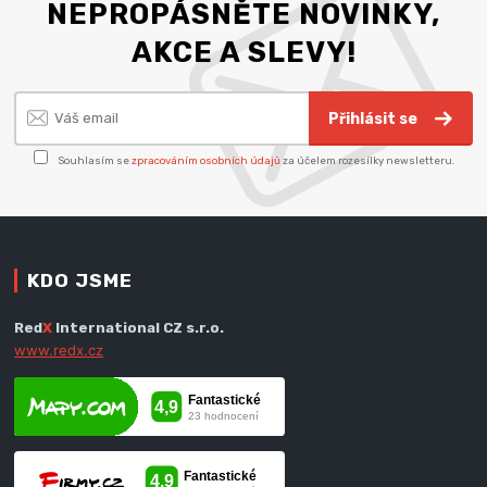
NEPROPÁSNĚTE NOVINKY,
AKCE A SLEVY!
Přihlásit se
Souhlasím se
zpracováním osobních údajů
za účelem rozesílky newsletteru.
KDO JSME
Red
X
International CZ s.r.o.
www.redx.cz