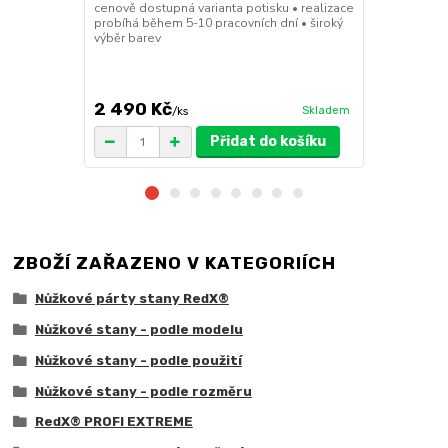
cenově dostupná varianta potisku • realizace
stanů • hmotn
probíhá během 5-10 pracovních dní • široký
30x30x6cm • 
výběr barev
polymer • ma
ruda (magnet
větší zatížení
2 490 Kč
1 719 Kč
Skladem
/
ks
/
Přidat do košíku
ZBOŽÍ ZAŘAZENO V KATEGORIÍCH
Nůžkové párty stany RedX®
Nůžkové stany - podle modelu
Nůžkové stany - podle použití
Nůžkové stany - podle rozměru
RedX® PROFI EXTREME