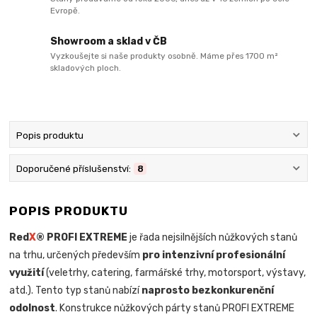
Evropě.
Showroom a sklad v ČB
Vyzkoušejte si naše produkty osobně. Máme přes 1700 m²
skladových ploch.
Popis produktu
Doporučené příslušenství:
8
POPIS PRODUKTU
Red
X
® PROFI EXTREME
je řada nejsilnějších nůžkových stanů
na trhu, určených především
pro intenzivní profesionální
využití
(veletrhy, catering, farmářské trhy, motorsport, výstavy,
atd.). Tento typ stanů nabízí
naprosto bezkonkurenční
odolnost
. Konstrukce nůžkových párty stanů PROFI EXTREME