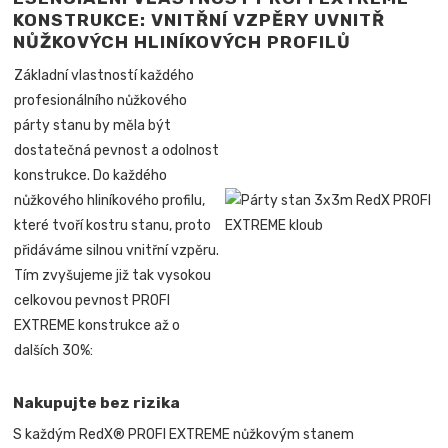
KONSTRUKCE: VNITŘNÍ VZPĚRY UVNITŘ
NŮŽKOVÝCH HLINÍKOVÝCH PROFILŮ
Základní vlastností každého
profesionálního nůžkového
párty stanu by měla být
dostatečná pevnost a odolnost
konstrukce. Do každého
nůžkového hliníkového profilu,
které tvoří kostru stanu, proto
přidáváme silnou vnitřní vzpěru.
Tím zvyšujeme již tak vysokou
celkovou pevnost PROFI
EXTREME konstrukce až o
dalších 30%:
Nakupujte bez rizika
S každým RedX® PROFI EXTREME nůžkovým stanem