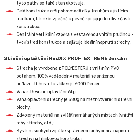
tyto patky se také stan ukotvuje.
Celá konstrukce drží pohromadě díky šroubům a jistícím
matkám, které bezpečně a pevně spojují jednotlivé části
konstrukce.
Centrální vertikální vzpěra s vestavěnou vnitřní pružinou –
tvoří střed konstrukce a zajišťuje ideální napnutí střechy.
Střešní opláštění RedX® PROFI EXTREME 3mx3m
Střecha je vyrobena z POLYESTERU s vnitřním PVC
potahem, 100% voděodolný materiál se sníženou
hořlavostí, hustota vláken je 600D Denier.
Váha střešního opláštění: 6kg.
Váha opláštění střechy je 380g na metr čtvereční střešní
plochy.
Zdvojený materiál na zvlášť namáhaných místech (vnitřní
rohy střechy, atd.).
Systém suchých zipů ke správnému uchycení a napnutí
střechy na hliníkovou konstrukci.