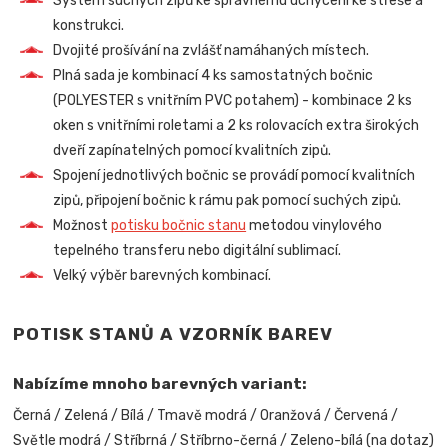
Systém suchých zipů ke správnému uchycení ke střeše a
konstrukci.
Dvojité prošívání na zvlášť namáhaných místech.
Plná sada je kombinací 4 ks samostatných bočnic
(POLYESTER s vnitřním PVC potahem) - kombinace 2 ks
oken s vnitřními roletami a 2 ks rolovacích extra širokých
dveří zapínatelných pomocí kvalitních zipů.
Spojení jednotlivých bočnic se provádí pomocí kvalitních
zipů, připojení bočnic k rámu pak pomocí suchých zipů.
Možnost
potisku bočnic stanu
metodou vinylového
tepelného transferu nebo digitální sublimací.
Velký výběr barevných kombinací.
POTISK STANŮ A VZORNÍK BAREV
Nabízíme mnoho barevných variant:
Černá / Zelená / Bílá / Tmavě modrá / Oranžová / Červená /
Světle modrá / Stříbrná / Stříbrno-černá / Zeleno-bílá (na dotaz)