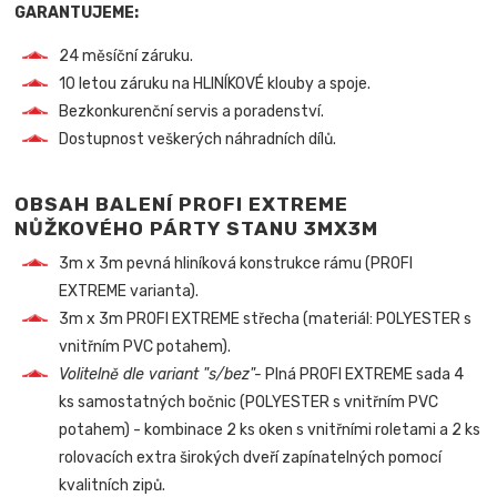
GARANTUJEME:
24 měsíční záruku.
10 letou záruku na HLINÍKOVÉ klouby a spoje.
Bezkonkurenční servis a poradenství.
Dostupnost veškerých náhradních dílů.
OBSAH BALENÍ PROFI EXTREME
NŮŽKOVÉHO PÁRTY STANU 3MX3M
3m x 3m pevná hliníková konstrukce rámu (PROFI
EXTREME varianta).
3m x 3m PROFI EXTREME střecha (materiál: POLYESTER s
vnitřním PVC potahem).
Volitelně dle variant "s/bez"-
Plná PROFI EXTREME sada 4
ks samostatných bočnic (POLYESTER s vnitřním PVC
potahem) - kombinace 2 ks oken s vnitřními roletami a 2 ks
rolovacích extra širokých dveří zapínatelných pomocí
kvalitních zipů.