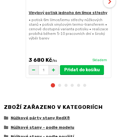
Vinylový potisk jednoho 6m límce střechy
24kg ECO M
stany (Sada
• potisk 6m límce/lemu střechy nůžkových
stanů • potisk vinylovým termo-transferem •
• sada 2x ku
cenově dostupná varianta potisku • realizace
stanů • hmotn
probíhá během 5-10 pracovních dní • široký
30x30x6cm • 
výběr barev
polymer • ma
ruda (magnet
větší zatížení
3 680 Kč
1 719 Kč
Skladem
/
ks
/
Přidat do košíku
ZBOŽÍ ZAŘAZENO V KATEGORIÍCH
Nůžkové párty stany RedX®
Nůžkové stany - podle modelu
Nůžkové stany - podle použití