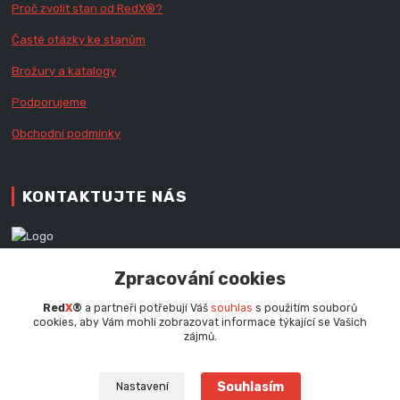
Proč zvolit stan od Red
X
®?
Časté otázky ke stanům
Brožury a katalogy
Podporujeme
Obchodní podmínky
KONTAKTUJTE NÁS
Zákaznická podpora RedX®
Zpracování cookies
+420 777 979 111
Po - Pá (9 - 16.30 hod.)
Red
X
®
a partneři potřebují Váš
souhlas
s použitím souborů
cookies, aby Vám mohli zobrazovat informace týkající se Vašich
info@redx.cz
zájmů.
Souhlasím
Nastavení