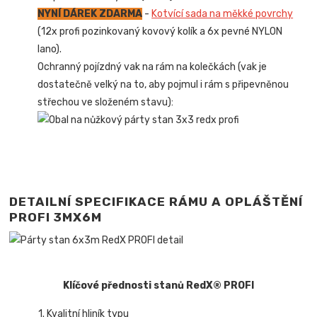
NYNÍ DÁREK ZDARMA
-
Kotvící sada na měkké povrchy
(12x profi pozinkovaný kovový kolík a 6x pevné NYLON
lano).
Ochranný pojízdný vak na rám na kolečkách (vak je
dostatečně velký na to, aby pojmul i rám s připevněnou
střechou ve složeném stavu):
DETAILNÍ SPECIFIKACE RÁMU A OPLÁŠTĚNÍ
PROFI 3MX6M
Klíčové přednosti stanů RedX® PROFI
1. Kvalitní hliník typu