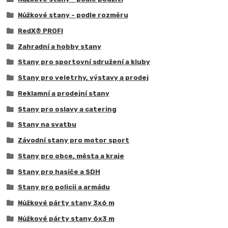
Nůžkové stany - podle rozměru
RedX® PROFI
Zahradní a hobby stany
Stany pro sportovní sdružení a kluby
Stany pro veletrhy, výstavy a prodej
Reklamní a prodejní stany
Stany pro oslavy a catering
Stany na svatbu
Závodní stany pro motor sport
Stany pro obce, města a kraje
Stany pro hasiče a SDH
Stany pro policii a armádu
Nůžkové párty stany 3x6 m
Nůžkové párty stany 6x3 m