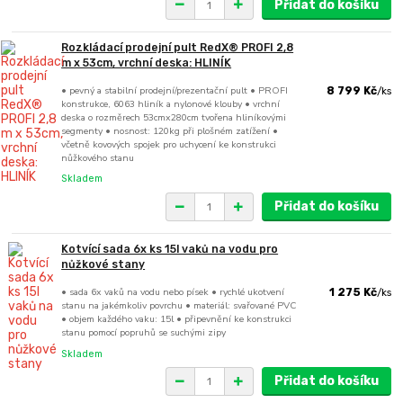
Přidat do košíku
Rozkládací prodejní pult RedX® PROFI 2,8
m x 53cm, vrchní deska: HLINÍK
• pevný a stabilní prodejní/prezentační pult • PROFI
8 799 Kč
/
ks
konstrukce, 6063 hliník a nylonové klouby • vrchní
deska o rozměrech 53cmx280cm tvořena hliníkovými
segmenty • nosnost: 120kg při plošném zatížení •
včetně kovových spojek pro uchycení ke konstrukci
nůžkového stanu
Skladem
Přidat do košíku
Kotvící sada 6x ks 15l vaků na vodu pro
nůžkové stany
• sada 6x vaků na vodu nebo písek • rychlé ukotvení
1 275 Kč
/
ks
stanu na jakémkoliv povrchu • materiál: svařované PVC
• objem každého vaku: 15l • připevnění ke konstrukci
stanu pomocí popruhů se suchými zipy
Skladem
Přidat do košíku