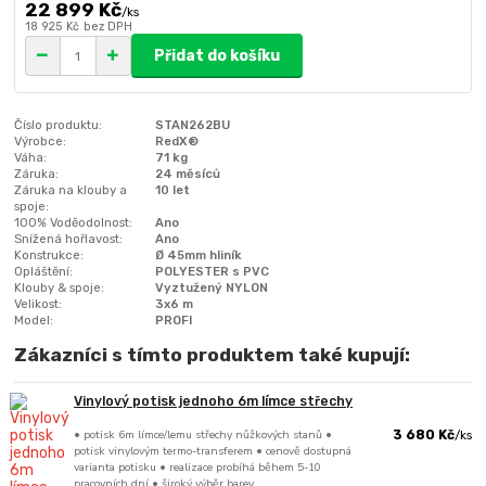
22 899 Kč
/
ks
18 925 Kč
bez DPH
Přidat do košíku
Číslo produktu:
STAN262BU
Výrobce:
RedX®
Váha:
71 kg
Záruka:
24 měsíců
Záruka na klouby a
10 let
spoje:
100% Voděodolnost:
Ano
Snížená hořlavost:
Ano
Konstrukce:
Ø 45mm hliník
Opláštění:
POLYESTER s PVC
Klouby & spoje:
Vyztužený NYLON
Velikost:
3x6 m
Model:
PROFI
Zákazníci s tímto produktem také kupují:
Vinylový potisk jednoho 6m límce střechy
• potisk 6m límce/lemu střechy nůžkových stanů •
3 680 Kč
/
ks
potisk vinylovým termo-transferem • cenově dostupná
varianta potisku • realizace probíhá během 5-10
pracovních dní • široký výběr barev