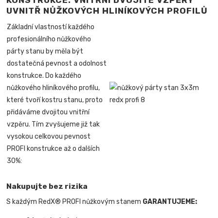
KONSTRUKCE: VNITŘNÍ DVOJITÉ VZPĚRY
UVNITŘ NŮŽKOVÝCH HLINÍKOVÝCH PROFILŮ
Základní vlastností každého
profesionálního nůžkového
párty stanu by měla být
dostatečná pevnost a odolnost
konstrukce. Do každého
nůžkového hliníkového profilu,
které tvoří kostru stanu, proto
přidáváme dvojitou vnitřní
vzpěru. Tím zvyšujeme již tak
vysokou celkovou pevnost
PROFI konstrukce až o dalších
30%:
Nakupujte bez rizika
S každým RedX® PROFI nůžkovým stanem
GARANTUJEME: