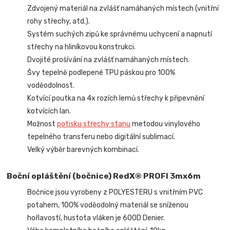
Zdvojený materiál na zvlášť namáhaných místech (vnitřní
rohy střechy, atd.).
Systém suchých zipů ke správnému uchycení a napnutí
střechy na hliníkovou konstrukci.
Dvojité prošívání na zvlášť namáhaných místech.
Švy tepelně podlepené TPU páskou pro 100%
voděodolnost.
Kotvící poutka na 4x rozích lemů střechy k připevnění
kotvících lan.
Možnost
potisku střechy stanu
metodou vinylového
tepelného transferu nebo digitální sublimací.
Velký výběr barevných kombinací.
Boční opláštění (bočnice) RedX® PROFI 3mx6m
Bočnice jsou vyrobeny z POLYESTERU s vnitřním PVC
potahem, 100% voděodolný materiál se sníženou
hořlavostí, hustota vláken je 600D Denier.