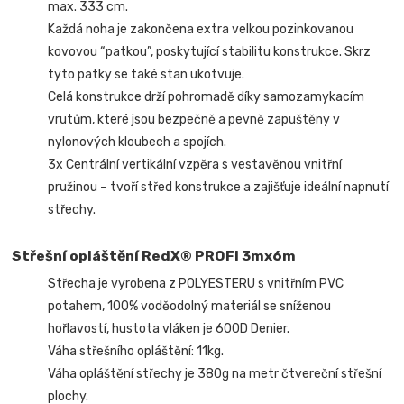
max. 333 cm.
Každá noha je zakončena extra velkou pozinkovanou
kovovou “patkou”, poskytující stabilitu konstrukce. Skrz
tyto patky se také stan ukotvuje.
Celá konstrukce drží pohromadě díky samozamykacím
vrutům, které jsou bezpečně a pevně zapuštěny v
nylonových kloubech a spojích.
3x Centrální vertikální vzpěra s vestavěnou vnitřní
pružinou – tvoří střed konstrukce a zajišťuje ideální napnutí
střechy.
Střešní opláštění RedX® PROFI 3mx6m
Střecha je vyrobena z POLYESTERU s vnitřním PVC
potahem, 100% voděodolný materiál se sníženou
hořlavostí, hustota vláken je 600D Denier.
Váha střešního opláštění: 11kg.
Váha opláštění střechy je 380g na metr čtvereční střešní
plochy.