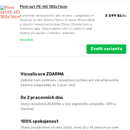
Pivní set PE-HD 183x76cm
• praktická verze pivního setu ve verzi z polyetilenu •
3 599 Kč
/
ks
obsahuje 1x stůl 183cmx76cm a 2x lavice 183cmx28cm
• robustní kovová konstrukce 25mm (19mm)x1mm •
hmotnost sady: 29kg • odolný vůči UV záření a vodě,
vhodný pro použití v interiéru i exteriéru
Skladem
Zvolit variantu
Vizualizace ZDARMA
Zašlete nám podklady, vizualizaci potisku pro vás připravíme
zdarma (nejpozději do 2 prac. dní).
Do 2 pracovních dnů
Stany doručíme ZDARMA a bez expresního příplatku. DPD a
Dachser.
100% spokojenost
Stany prodáváme od roku 2006, dnes už v 16 zemích po celé