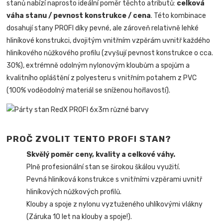
stanů nabízí naprosto ideální poměr těchto atributů:
celková
váha stanu / pevnost konstrukce / cena
. Této kombinace
dosahují stany PROFI díky pevné, ale zároveň relativně lehké
hliníkové konstrukci, dvojitým vnitřním vzpěrám uvnitř každého
hliníkového nůžkového profilu (zvyšují pevnost konstrukce o cca.
30%), extrémně odolným nylonovým kloubům a spojům a
kvalitního opláštění z polyesteru s vnitřním potahem z PVC
(100% voděodolný materiál se sníženou hořlavostí).
PROČ ZVOLIT TENTO PROFI STAN?
Skvělý poměr ceny, kvality a celkové váhy.
Plně profesionální stan se širokou škálou využití.
Pevná hliníková konstrukce s vnitřními vzpěrami uvnitř
hliníkových nůžkových profilů.
Klouby a spoje z nylonu vyztuženého uhlíkovými vlákny
(Záruka 10 let na klouby a spoje!).