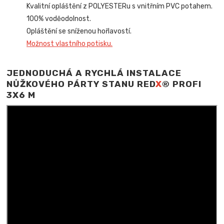
Kvalitní opláštění z POLYESTERu s vnitřním PVC potahem.
100% voděodolnost.
Opláštění se sníženou hořlavostí.
Možnost vlastního potisku.
JEDNODUCHÁ A RYCHLÁ INSTALACE
NŮŽKOVÉHO PÁRTY STANU RED
X
® PROFI
3X6 M