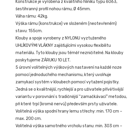
Konstrukce je vyrobena z kvalitního hliníku typu 6063,
šestihranný profil nohou rámu, Ø 45mm.
Váha rámu: 42kg.
Výška rámu (konstrukce) ve složeném (neotevřeném)
stavu: 155cm.
Klouby a spoje vyrobeny z NYLONU vyztuženého
UHLÍKOVÝMI VLÁKNY zajišťujícími vysokou flexibilitu
materiálu. Tyto klouby jsou téměř nezničitelné. Na klouby
poskytujeme ZÁRUKU 10 LET.
5 úrovní volitelných výškových nastavení na každé noze
pomocí jednoduchého mechanismu, který uvolňuje
zamykací systém v kloubech pomocí vytažení pojistky.
Jedná se o kvalitnější, rychlejší a pro uživatele přívětivější
variantu v porovnání s tradičnější “zamačkávací” metodou,
při které trpí (kromě nervů) především prsty uživatele.
Volitelná výška spodní hrany lemu střechy: min. 170 cm –
max. 200 cm.
Volitelná výška samotného vrcholu stanu: min. 303 cm –