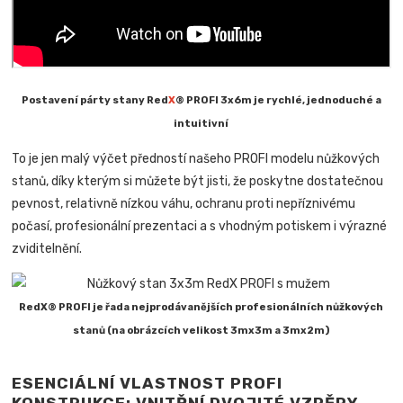
Postavení párty stany Red
X
® PROFI 3x6m je rychlé, jednoduché a
intuitivní
To je jen malý výčet předností našeho PROFI modelu nůžkových
stanů, díky kterým si můžete být jisti, že poskytne dostatečnou
pevnost, relativně nízkou váhu, ochranu proti nepříznivému
počasí, profesionální prezentaci a s vhodným potiskem i výrazné
zviditelnění.
RedX® PROFI je řada nejprodávanějších profesionálních nůžkových
stanů (na obrázcích velikost 3mx3m a 3mx2m)
ESENCIÁLNÍ VLASTNOST PROFI