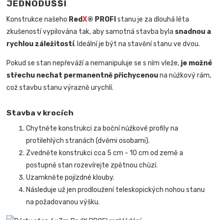
JEDNODUŠŠÍ
Konstrukce našeho
Red
X
® PROFI
stanu je za dlouhá léta
zkušeností vypilována tak, aby samotná stavba byla
snadnou a
rychlou záležitostí
.
Ideální je být na stavění stanu ve dvou.
Pokud se stan nepřeváží a nemanipuluje se s ním vleže,
je možné
střechu nechat permanentně přichycenou
na nůžkový rám,
což stavbu stanu výrazně urychlí.
Stavba v krocích
Chytněte konstrukci za boční nůžkové profily na
protilehlých stranách (dvěmi osobami).
Zvedněte konstrukci cca 5 cm - 10 cm od země a
postupně stan rozevírejte zpětnou chůzí.
Uzamkněte pojízdné klouby.
Následuje už jen prodloužení teleskopických nohou stanu
na požadovanou výšku.