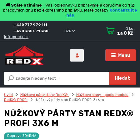
🚚 Stále stíháme
- vaši objednávku připravíme a doručíme do 1-2
pracovních dnů bez expresního příplatku. Máte dotaz?
Kontaktujte
nás
+420 777 979 111
0
ks
+420 380 071 380
CZK
za
0 Kč
info@redx.cz
Menu
Hledat
Úvod
Nůžkové párty stany RedX®
Nůžkové stany - podle modelu
RedX® PROFI
Nůžkový párty stan RedX® PROFI 3x6 m
NŮŽKOVÝ PÁRTY STAN REDX®
PROFI 3X6 M
Doprava ZDARMA