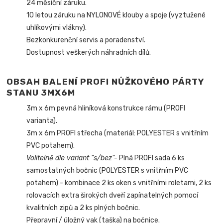
24 měsíční záruku.
10 letou záruku na NYLONOVÉ klouby a spoje (vyztužené
uhlíkovými vlákny).
Bezkonkurenční servis a poradenství.
Dostupnost veškerých náhradních dílů.
OBSAH BALENÍ PROFI NŮŽKOVÉHO PÁRTY
STANU 3MX6M
3m x 6m pevná hliníková konstrukce rámu (PROFI
varianta).
3m x 6m PROFI střecha (materiál: POLYESTER s vnitřním
PVC potahem).
Volitelně dle variant "s/bez"-
Plná PROFI sada 6 ks
samostatných bočnic (POLYESTER s vnitřním PVC
potahem) - kombinace 2 ks oken s vnitřními roletami, 2 ks
rolovacích extra širokých dveří zapínatelných pomocí
kvalitních zipů a 2 ks plných bočnic.
Přepravní / úložný vak (taška) na bočnice.