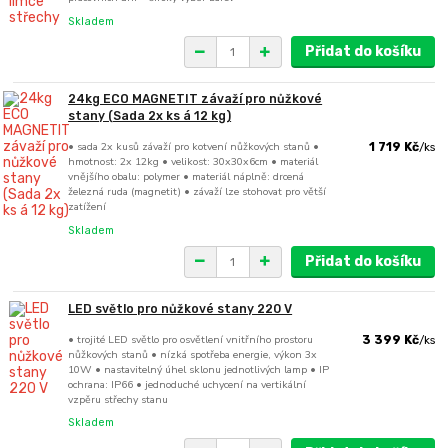
Skladem
Přidat do košíku
24kg ECO MAGNETIT závaží pro nůžkové
stany (Sada 2x ks á 12 kg)
• sada 2x kusů závaží pro kotvení nůžkových stanů •
1 719 Kč
/
ks
hmotnost: 2x 12kg • velikost: 30x30x6cm • materiál
vnějšího obalu: polymer • materiál náplně: drcená
železná ruda (magnetit) • závaží lze stohovat pro větší
zatížení
Skladem
Přidat do košíku
LED světlo pro nůžkové stany 220 V
• trojité LED světlo pro osvětlení vnitřního prostoru
3 399 Kč
/
ks
nůžkových stanů • nízká spotřeba energie, výkon 3x
10W • nastavitelný úhel sklonu jednotlivých lamp • IP
ochrana: IP66 • jednoduché uchycení na vertikální
vzpěru střechy stanu
Skladem