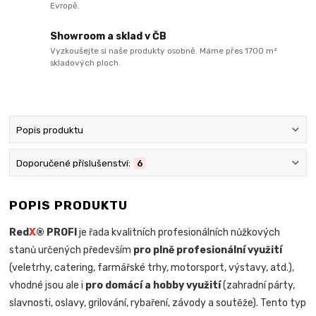
Evropě.
Showroom a sklad v ČB
Vyzkoušejte si naše produkty osobně. Máme přes 1700 m²
skladových ploch.
Popis produktu
Doporučené příslušenství:
6
POPIS PRODUKTU
Red
X
® PROFI
je řada kvalitních profesionálních nůžkových
stanů určených především
pro plně profesionální využití
(veletrhy, catering, farmářské trhy, motorsport, výstavy, atd.),
vhodné jsou ale i
pro domácí a hobby využití
(zahradní párty,
slavnosti, oslavy, grilování, rybaření, závody a soutěže). Tento typ