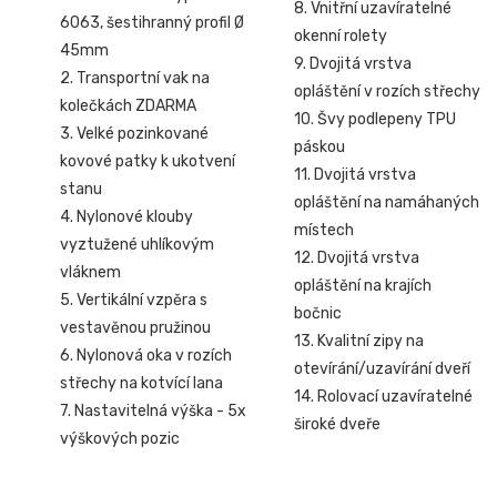
8. Vnitřní uzavíratelné
6063, šestihranný profil Ø
okenní rolety
45mm
9. Dvojitá vrstva
2. Transportní vak na
opláštění v rozích střechy
kolečkách ZDARMA
10. Švy podlepeny TPU
3. Velké pozinkované
páskou
kovové patky k ukotvení
11. Dvojitá vrstva
stanu
opláštění na namáhaných
4. Nylonové klouby
místech
vyztužené uhlíkovým
12. Dvojitá vrstva
vláknem
opláštění na krajích
5. Vertikální vzpěra s
bočnic
vestavěnou pružinou
13. Kvalitní zipy na
6. Nylonová oka v rozích
otevírání/uzavírání dveří
střechy na kotvící lana
14. Rolovací uzavíratelné
7. Nastavitelná výška - 5x
široké dveře
výškových pozic