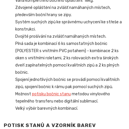
Váha kompletního bočního opláštění: 18kg.
Zdvojené opláštění na zvlášť namáhaných místech,
především boční hrany se zipy.
Systém suchých zipů ke správnému uchycení ke střeše a
konstrukci.
Dvojité prošívání na zvlášť namáhaných místech.
Plná sada je kombinací 6 ks samostatných bočnic
(POLYESTER s vnitřním PVC potahem) - kombinace 2 ks
oken s vnitřními roletami, 2 ks rolovacích extra širokých
dveří zapínatelných pomocí kvalitních zipů
a 2 ks plných
bočnic.
Spojení jednotlivých bočnic se provádí pomocí kvalitních
zipů, spojení bočnic k rámu pak pomocí suchých zipů.
Možnost
potisku bočnic stanu
metodou vinylového
tepelného transferu nebo digitální sublimací.
Velký výběr barevných kombinací.
POTISK STANŮ A VZORNÍK BAREV