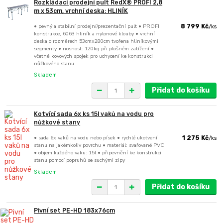
Rozkládací prodejní pult RedX® PROFI 2,8
m x 53cm, vrchní deska: HLINÍK
• pevný a stabilní prodejní/prezentační pult • PROFI
8 799 Kč
/
ks
konstrukce, 6063 hliník a nylonové klouby • vrchní
deska o rozměrech 53cmx280cm tvořena hliníkovými
segmenty • nosnost: 120kg při plošném zatížení •
včetně kovových spojek pro uchycení ke konstrukci
nůžkového stanu
Skladem
Přidat do košíku
Kotvící sada 6x ks 15l vaků na vodu pro
nůžkové stany
• sada 6x vaků na vodu nebo písek • rychlé ukotvení
1 275 Kč
/
ks
stanu na jakémkoliv povrchu • materiál: svařované PVC
• objem každého vaku: 15l • připevnění ke konstrukci
stanu pomocí popruhů se suchými zipy
Skladem
Přidat do košíku
Pivní set PE-HD 183x76cm