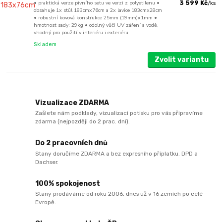
• praktická verze pivního setu ve verzi z polyetilenu •
3 599 Kč
/
ks
obsahuje 1x stůl 183cmx76cm a 2x lavice 183cmx28cm
• robustní kovová konstrukce 25mm (19mm)x1mm •
hmotnost sady: 29kg • odolný vůči UV záření a vodě,
vhodný pro použití v interiéru i exteriéru
Skladem
Zvolit variantu
Vizualizace ZDARMA
Zašlete nám podklady, vizualizaci potisku pro vás připravíme
zdarma (nejpozději do 2 prac. dní).
Do 2 pracovních dnů
Stany doručíme ZDARMA a bez expresního příplatku. DPD a
Dachser.
100% spokojenost
Stany prodáváme od roku 2006, dnes už v 16 zemích po celé
Evropě.