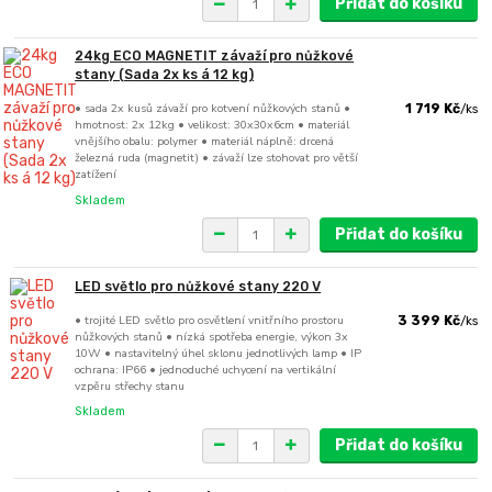
Přidat do košíku
24kg ECO MAGNETIT závaží pro nůžkové
stany (Sada 2x ks á 12 kg)
• sada 2x kusů závaží pro kotvení nůžkových stanů •
1 719 Kč
/
ks
hmotnost: 2x 12kg • velikost: 30x30x6cm • materiál
vnějšího obalu: polymer • materiál náplně: drcená
železná ruda (magnetit) • závaží lze stohovat pro větší
zatížení
Skladem
Přidat do košíku
LED světlo pro nůžkové stany 220 V
• trojité LED světlo pro osvětlení vnitřního prostoru
3 399 Kč
/
ks
nůžkových stanů • nízká spotřeba energie, výkon 3x
10W • nastavitelný úhel sklonu jednotlivých lamp • IP
ochrana: IP66 • jednoduché uchycení na vertikální
vzpěru střechy stanu
Skladem
Přidat do košíku