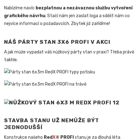
Nabízíme navíc
bezplatnou a nezávaznou službu vytvoření
grafického návrhu
. Stačí nám jen zaslat loga a sdělit nám co
nejvíce informací o požadavcích. Zbytek již zařídíme!
NÁŠ PÁRTY STAN 3X6 PROFI V AKCI
A jak může vypadat váš nůžkový párty stan v praxi? Třeba právě
takhle.
STAVBA STANU UŽ NEMŮŽE BÝT
JEDNODUŠŠÍ
Konstrukce našeho
Red
X
® PROFI
stanu je za dlouhá léta