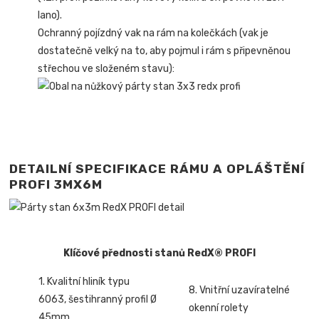
lano).
Ochranný pojízdný vak na rám na kolečkách (vak je
dostatečně velký na to, aby pojmul i rám s připevněnou
střechou ve složeném stavu):
DETAILNÍ SPECIFIKACE RÁMU A OPLÁŠTĚNÍ
PROFI 3MX6M
Klíčové přednosti stanů RedX® PROFI
1. Kvalitní hliník typu
8. Vnitřní uzavíratelné
6063, šestihranný profil Ø
okenní rolety
45mm