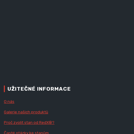
UŽITEČNÉ INFORMACE
O nás
Galerie našich produktů
Proč zvolit stan od Red
X
®?
Časté otázky ke stanům