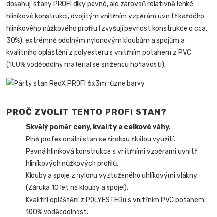
dosahují stany PROFI díky pevné, ale zároveň relativně lehké
hliníkové konstrukci, dvojitým vnitřním vzpěrám uvnitř každého
hliníkového nůžkového profilu (zvyšují pevnost konstrukce o cca.
30%), extrémně odolným nylonovým kloubům a spojům a
kvalitního opláštění z polyesteru s vnitřním potahem z PVC
(100% voděodolný materiál se sníženou hořlavostí).
PROČ ZVOLIT TENTO PROFI STAN?
Skvělý poměr ceny, kvality a celkové váhy.
Plně profesionální stan se širokou škálou využití.
Pevná hliníková konstrukce s vnitřními vzpěrami uvnitř
hliníkových nůžkových profilů.
Klouby a spoje z nylonu vyztuženého uhlíkovými vlákny
(Záruka 10 let na klouby a spoje!).
Kvalitní opláštění z POLYESTERu s vnitřním PVC potahem.
100% voděodolnost.