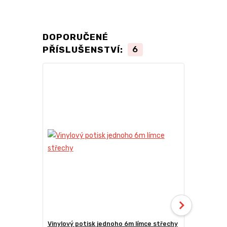
DOPORUČENÉ
PŘÍSLUŠENSTVÍ:
6
Vinylový potisk jednoho 6m límce střechy
24kg ECO M