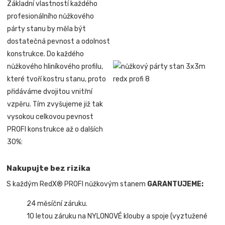
Základní vlastností každého
profesionálního nůžkového
párty stanu by měla být
dostatečná pevnost a odolnost
konstrukce. Do každého
nůžkového hliníkového profilu,
které tvoří kostru stanu, proto
přidáváme dvojitou vnitřní
vzpěru. Tím zvyšujeme již tak
vysokou celkovou pevnost
PROFI konstrukce až o dalších
30%:
Nakupujte bez rizika
S každým RedX® PROFI nůžkovým stanem
GARANTUJEME:
24 měsíční záruku.
10 letou záruku na NYLONOVÉ klouby a spoje (vyztužené