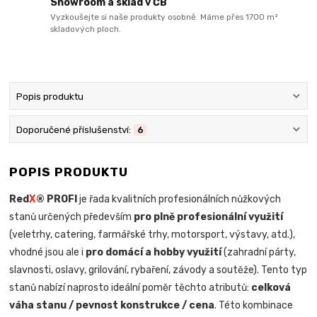
Showroom a sklad v ČB
Vyzkoušejte si naše produkty osobně. Máme přes 1700 m²
skladových ploch.
Popis produktu
Doporučené příslušenství:
6
POPIS PRODUKTU
Red
X
® PROFI
je řada kvalitních profesionálních nůžkových
stanů určených především
pro plně profesionální využití
(veletrhy, catering, farmářské trhy, motorsport, výstavy, atd.),
vhodné jsou ale i
pro domácí a hobby využití
(zahradní párty,
slavnosti, oslavy, grilování, rybaření, závody a soutěže). Tento typ
stanů nabízí naprosto ideální poměr těchto atributů:
celková
váha stanu / pevnost konstrukce / cena
. Této kombinace