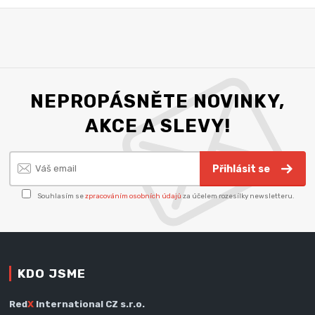
NEPROPÁSNĚTE NOVINKY,
AKCE A SLEVY!
Přihlásit se
Souhlasím se
zpracováním osobních údajů
za účelem rozesílky newsletteru.
KDO JSME
Red
X
International CZ s.r.o.