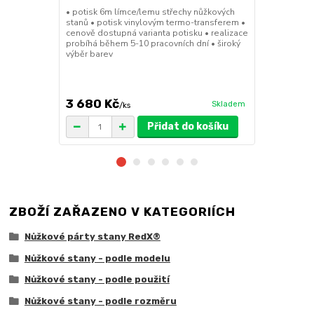
stany (Sada
• potisk 6m límce/lemu střechy nůžkových
stanů • potisk vinylovým termo-transferem •
• sada 2x ku
cenově dostupná varianta potisku • realizace
stanů • hmotn
probíhá během 5-10 pracovních dní • široký
30x30x6cm • 
výběr barev
polymer • ma
ruda (magnet
větší zatížení
3 680 Kč
1 719 Kč
Skladem
/
ks
/
Přidat do košíku
ZBOŽÍ ZAŘAZENO V KATEGORIÍCH
Nůžkové párty stany RedX®
Nůžkové stany - podle modelu
Nůžkové stany - podle použití
Nůžkové stany - podle rozměru