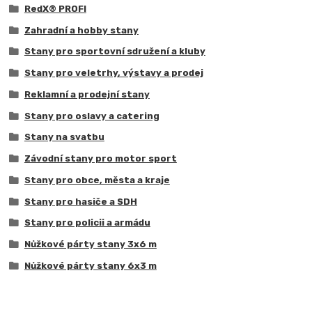
RedX® PROFI
Zahradní a hobby stany
Stany pro sportovní sdružení a kluby
Stany pro veletrhy, výstavy a prodej
Reklamní a prodejní stany
Stany pro oslavy a catering
Stany na svatbu
Závodní stany pro motor sport
Stany pro obce, města a kraje
Stany pro hasiče a SDH
Stany pro policii a armádu
Nůžkové párty stany 3x6 m
Nůžkové párty stany 6x3 m