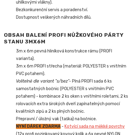
uhlíkovými vlákny).
Bezkonkurenční servis a poradenství.
Dostupnost veškerých náhradních dílů.
OBSAH BALENÍ PROFI NŮŽKOVÉHO PÁRTY
STANU 3MX6M
3m x 6m pevná hliníková konstrukce rámu (PROFI
varianta).
3m x 6m PROFI střecha (materiál: POLYESTER s vnitřním
PVC potahem).
Volitelně dle variant "s/bez"-
Plná PROFI sada 6 ks
samostatných bočnic (POLYESTER s vnitřním PVC
potahem) - kombinace 2 ks oken s vnitřními roletami, 2 ks
rolovacích extra širokých dveří zapínatelných pomocí
kvalitních zipů a 2 ks plných bočnic.
Přepravní / úložný vak (taška) na bočnice.
NYNÍ DÁREK ZDARMA
-
Kotvící sada na měkké povrchy
(12x profi pozinkovaný kovový kolík a 6x pevné NYLON