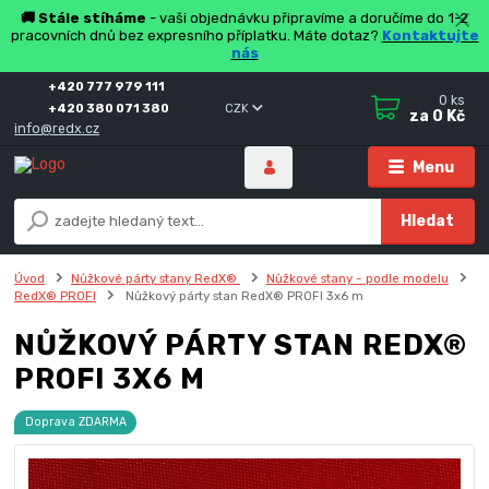
🚚 Stále stíháme
- vaši objednávku připravíme a doručíme do 1-2
pracovních dnů bez expresního příplatku. Máte dotaz?
Kontaktujte
nás
+420 777 979 111
0
ks
+420 380 071 380
CZK
za
0 Kč
info@redx.cz
Menu
Hledat
Úvod
Nůžkové párty stany RedX®
Nůžkové stany - podle modelu
RedX® PROFI
Nůžkový párty stan RedX® PROFI 3x6 m
NŮŽKOVÝ PÁRTY STAN REDX®
PROFI 3X6 M
Doprava ZDARMA