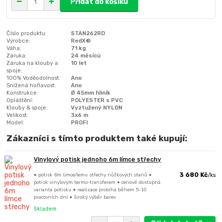
Přidat do košíku
Číslo produktu:
STAN262RD
Výrobce:
RedX®
Váha:
71 kg
Záruka:
24 měsíců
Záruka na klouby a
10 let
spoje:
100% Voděodolnost:
Ano
Snížená hořlavost:
Ano
Konstrukce:
Ø 45mm hliník
Opláštění:
POLYESTER s PVC
Klouby & spoje:
Vyztužený NYLON
Velikost:
3x6 m
Model:
PROFI
Zákazníci s tímto produktem také kupují:
Vinylový potisk jednoho 6m límce střechy
• potisk 6m límce/lemu střechy nůžkových stanů •
3 680 Kč
/
ks
potisk vinylovým termo-transferem • cenově dostupná
varianta potisku • realizace probíhá během 5-10
pracovních dní • široký výběr barev
Skladem