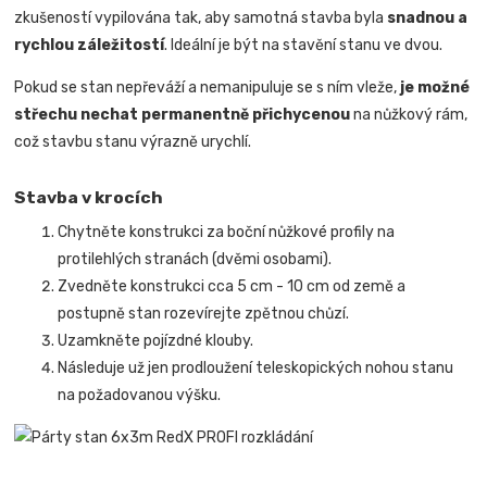
zkušeností vypilována tak, aby samotná stavba byla
snadnou a
rychlou záležitostí
.
Ideální je být na stavění stanu ve dvou.
Pokud se stan nepřeváží a nemanipuluje se s ním vleže,
je možné
střechu nechat permanentně přichycenou
na nůžkový rám,
což stavbu stanu výrazně urychlí.
Stavba v krocích
Chytněte konstrukci za boční nůžkové profily na
protilehlých stranách (dvěmi osobami).
Zvedněte konstrukci cca 5 cm - 10 cm od země a
postupně stan rozevírejte zpětnou chůzí.
Uzamkněte pojízdné klouby.
Následuje už jen prodloužení teleskopických nohou stanu
na požadovanou výšku.