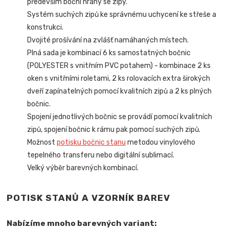
především boční hrany se zipy.
Systém suchých zipů ke správnému uchycení ke střeše a
konstrukci.
Dvojité prošívání na zvlášť namáhaných místech.
Plná sada je kombinací 6 ks samostatných bočnic
(POLYESTER s vnitřním PVC potahem) - kombinace 2 ks
oken s vnitřními roletami, 2 ks rolovacích extra širokých
dveří zapínatelných pomocí kvalitních zipů
a 2 ks plných
bočnic.
Spojení jednotlivých bočnic se provádí pomocí kvalitních
zipů, spojení bočnic k rámu pak pomocí suchých zipů.
Možnost
potisku bočnic stanu
metodou vinylového
tepelného transferu nebo digitální sublimací.
Velký výběr barevných kombinací.
POTISK STANŮ A VZORNÍK BAREV
Nabízíme mnoho barevných variant: