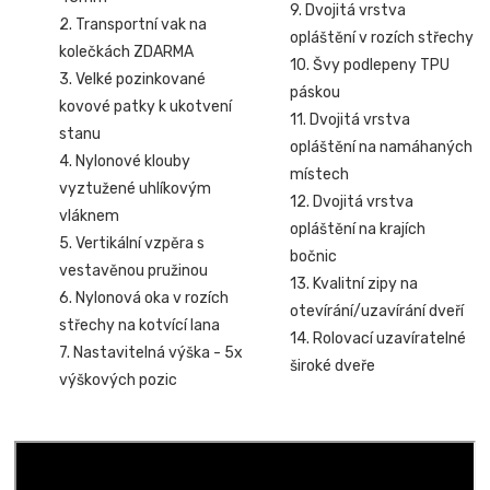
9. Dvojitá vrstva
2. Transportní vak na
opláštění v rozích střechy
kolečkách ZDARMA
10. Švy podlepeny TPU
3. Velké pozinkované
páskou
kovové patky k ukotvení
11. Dvojitá vrstva
stanu
opláštění na namáhaných
4. Nylonové klouby
místech
vyztužené uhlíkovým
12. Dvojitá vrstva
vláknem
opláštění na krajích
5. Vertikální vzpěra s
bočnic
vestavěnou pružinou
13. Kvalitní zipy na
6. Nylonová oka v rozích
otevírání/uzavírání dveří
střechy na kotvící lana
14. Rolovací uzavíratelné
7. Nastavitelná výška - 5x
široké dveře
výškových pozic