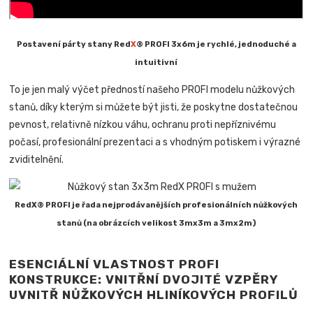
Postavení párty stany Red
X
® PROFI 3x6m je rychlé, jednoduché a
intuitivní
To je jen malý výčet předností našeho PROFI modelu nůžkových
stanů, díky kterým si můžete být jisti, že poskytne dostatečnou
pevnost, relativně nízkou váhu, ochranu proti nepříznivému
počasí, profesionální prezentaci a s vhodným potiskem i výrazné
zviditelnění.
RedX® PROFI je řada nejprodávanějších profesionálních nůžkových
stanů (na obrázcích velikost 3mx3m a 3mx2m)
ESENCIÁLNÍ VLASTNOST PROFI
KONSTRUKCE: VNITŘNÍ DVOJITÉ VZPĚRY
UVNITŘ NŮŽKOVÝCH HLINÍKOVÝCH PROFILŮ