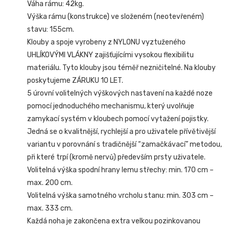
Váha rámu: 42kg.
Výška rámu (konstrukce) ve složeném (neotevřeném)
stavu: 155cm.
Klouby a spoje vyrobeny z NYLONU vyztuženého
UHLÍKOVÝMI VLÁKNY zajišťujícími vysokou flexibilitu
materiálu. Tyto klouby jsou téměř nezničitelné. Na klouby
poskytujeme ZÁRUKU 10 LET.
5 úrovní volitelných výškových nastavení na každé noze
pomocí jednoduchého mechanismu, který uvolňuje
zamykací systém v kloubech pomocí vytažení pojistky.
Jedná se o kvalitnější, rychlejší a pro uživatele přívětivější
variantu v porovnání s tradičnější “zamačkávací” metodou,
při které trpí (kromě nervů) především prsty uživatele.
Volitelná výška spodní hrany lemu střechy: min. 170 cm –
max. 200 cm.
Volitelná výška samotného vrcholu stanu: min. 303 cm –
max. 333 cm.
Každá noha je zakončena extra velkou pozinkovanou