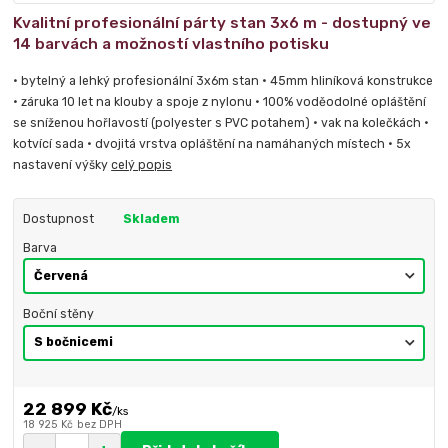
Kvalitní profesionální párty stan 3x6 m - dostupný ve
14 barvách a možností vlastního potisku
• bytelný a lehký profesionální 3x6m stan • 45mm hliníková konstrukce
• záruka 10 let na klouby a spoje z nylonu • 100% voděodolné opláštění
se sníženou hořlavostí (polyester s PVC potahem) • vak na kolečkách •
kotvící sada • dvojitá vrstva opláštění na namáhaných místech • 5x
nastavení výšky
celý popis
Dostupnost
Skladem
Barva
Boční stěny
22 899 Kč
/
ks
18 925 Kč
bez DPH