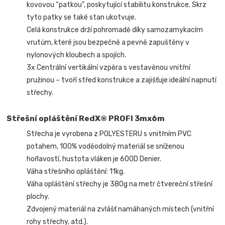
kovovou “patkou”, poskytující stabilitu konstrukce. Skrz
tyto patky se také stan ukotvuje.
Celá konstrukce drží pohromadě díky samozamykacím
vrutům, které jsou bezpečně a pevně zapuštěny v
nylonových kloubech a spojích.
3x Centrální vertikální vzpěra s vestavěnou vnitřní
pružinou – tvoří střed konstrukce a zajišťuje ideální napnutí
střechy.
Střešní opláštění RedX® PROFI 3mx6m
Střecha je vyrobena z POLYESTERU s vnitřním PVC
potahem, 100% voděodolný materiál se sníženou
hořlavostí, hustota vláken je 600D Denier.
Váha střešního opláštění: 11kg.
Váha opláštění střechy je 380g na metr čtvereční střešní
plochy.
Zdvojený materiál na zvlášť namáhaných místech (vnitřní
rohy střechy, atd.).