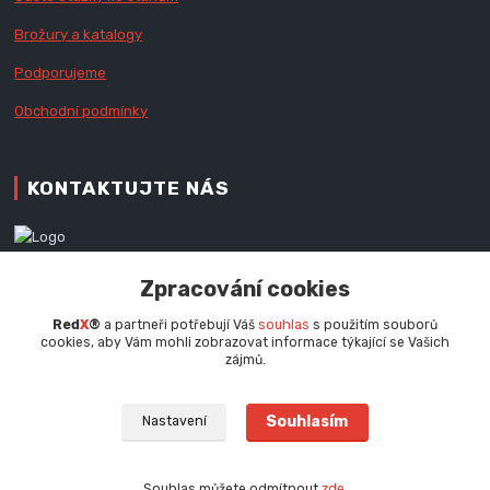
Brožury a katalogy
Podporujeme
Obchodní podmínky
KONTAKTUJTE NÁS
Zákaznická podpora RedX®
Zpracování cookies
+420 777 979 111
Po - Pá (9 - 16.30 hod.)
Red
X
®
a partneři potřebují Váš
souhlas
s použitím souborů
cookies, aby Vám mohli zobrazovat informace týkající se Vašich
info@redx.cz
zájmů.
Souhlasím
Nastavení
Souhlas můžete odmítnout
zde
.