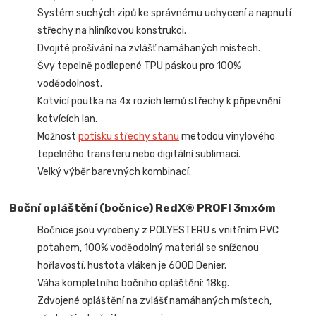
Systém suchých zipů ke správnému uchycení a napnutí
střechy na hliníkovou konstrukci.
Dvojité prošívání na zvlášť namáhaných místech.
Švy tepelně podlepené TPU páskou pro 100%
voděodolnost.
Kotvící poutka na 4x rozích lemů střechy k připevnění
kotvících lan.
Možnost
potisku střechy stanu
metodou vinylového
tepelného transferu nebo digitální sublimací.
Velký výběr barevných kombinací.
Boční opláštění (bočnice) RedX® PROFI 3mx6m
Bočnice jsou vyrobeny z POLYESTERU s vnitřním PVC
potahem, 100% voděodolný materiál se sníženou
hořlavostí, hustota vláken je 600D Denier.
Váha kompletního bočního opláštění: 18kg.
Zdvojené opláštění na zvlášť namáhaných místech,