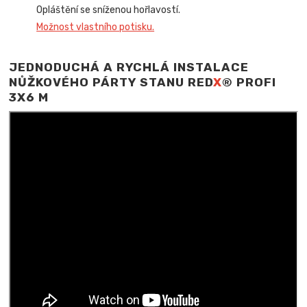
Opláštění se sníženou hořlavostí.
Možnost vlastního potisku.
JEDNODUCHÁ A RYCHLÁ INSTALACE
NŮŽKOVÉHO PÁRTY STANU RED
X
® PROFI
3X6 M