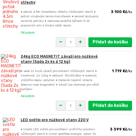
střechy
• potisk 4,5m límce/lemu střechy nůžkových stanů •
3 100 Kč
/
ks
potisk vinylovým termo-transferem • cenově dostupná
varianta potisku • realizace probíhá během 5-10
pracovních dní • široký výběr barev
Skladem
Přidat do košíku
24kg ECO MAGNETIT závaží pro nůžkové
stany (Sada 2x ks á 12 kg)
• sada 2x kusů závaží pro kotvení nůžkových stanů •
1 719 Kč
/
ks
hmotnost: 2x 12kg • velikost: 30x30x6cm • materiál
vnějšího obalu: polymer • materiál náplně: drcená
železná ruda (magnetit) • závaží lze stohovat pro větší
zatížení
Skladem
Přidat do košíku
LED světlo pro nůžkové stany 220 V
• trojité LED světlo pro osvětlení vnitřního prostoru
3 399 Kč
/
ks
nůžkových stanů • nízká spotřeba energie, výkon 3x