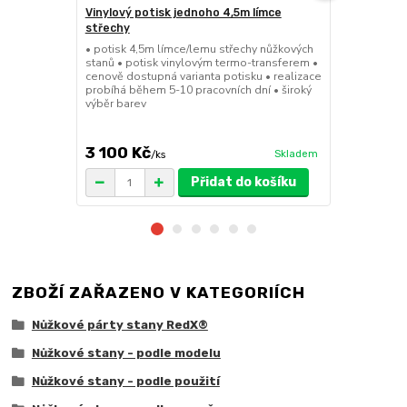
Vinylový potisk jednoho 4,5m límce
24kg ECO M
střechy
stany (Sada
• potisk 4,5m límce/lemu střechy nůžkových
• sada 2x ku
stanů • potisk vinylovým termo-transferem •
stanů • hmotn
cenově dostupná varianta potisku • realizace
30x30x6cm • 
probíhá během 5-10 pracovních dní • široký
polymer • ma
výběr barev
ruda (magnet
větší zatížení
3 100 Kč
1 719 Kč
Skladem
/
ks
/
Přidat do košíku
ZBOŽÍ ZAŘAZENO V KATEGORIÍCH
Nůžkové párty stany RedX®
Nůžkové stany - podle modelu
Nůžkové stany - podle použití