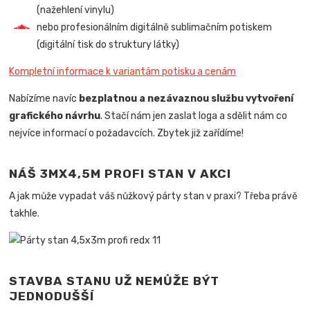
(nažehlení vinylu)
nebo profesionálním digitálně sublimačním potiskem
(digitální tisk do struktury látky)
Kompletní informace k variantám potisku a cenám
Nabízíme navíc
bezplatnou a nezávaznou službu vytvoření
grafického návrhu
. Stačí nám jen zaslat loga a sdělit nám co
nejvíce informací o požadavcích. Zbytek již zařídíme!
NÁŠ 3MX4,5M PROFI STAN V AKCI
A jak může vypadat váš nůžkový párty stan v praxi? Třeba právě
takhle.
STAVBA STANU UŽ NEMŮŽE BÝT
JEDNODUŠŠÍ