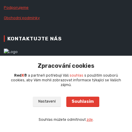
Podporujeme
Obchodní podmínky
KONTAKTUJTE NÁS
Zákaznická podpora RedX®
Zpracování cookies
+420 777 979 111
Po - Pá (9 - 16.30 hod.)
Red
X
®
a partneři potřebují Váš
souhlas
s použitím souborů
cookies, aby Vám mohli zobrazovat informace týkající se Vašich
info@redx.cz
zájmů.
Souhlasím
Nastavení
Souhlas můžete odmítnout
zde
.
Vytvořeno na
Eshop-rychle.cz