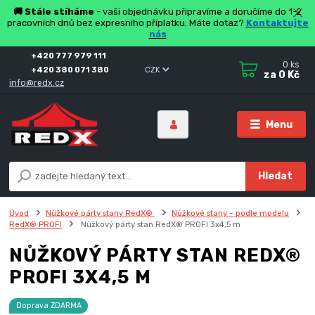
🚚 Stále stíháme
- vaši objednávku připravíme a doručíme do 1-2
pracovních dnů bez expresního příplatku. Máte dotaz?
Kontaktujte
nás
+420 777 979 111
0
ks
+420 380 071 380
CZK
za
0 Kč
info@redx.cz
Menu
Hledat
Úvod
Nůžkové párty stany RedX®
Nůžkové stany - podle modelu
RedX® PROFI
Nůžkový párty stan RedX® PROFI 3x4,5 m
NŮŽKOVÝ PÁRTY STAN REDX®
PROFI 3X4,5 M
Doprava ZDARMA