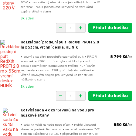
10W • nastavitelný úhel sklonu jednotlivých lamp • IP
ochrana: IP66 • jednoduché uchycení na vertikální
vzpěru střechy stanu
Skladem
Přidat do košíku
Rozkládací prodejní pult RedX® PROFI 2,8
m x 53cm, vrchní deska: HLINÍK
• pevný a stabilní prodejní/prezentační pult • PROFI
8 799 Kč
/
ks
konstrukce, 6063 hliník a nylonové klouby • vrchní
deska o rozměrech 53cmx280cm tvořena hliníkovými
segmenty • nosnost: 120kg při plošném zatížení •
včetně kovových spojek pro uchycení ke konstrukci
nůžkového stanu
Skladem
Přidat do košíku
Kotvící sada 4x ks 15l vaků na vodu pro
nůžkové stany
• sada 4x vaků na vodu nebo písek • rychlé ukotvení
850 Kč
/
ks
stanu na jakémkoliv povrchu • materiál: svařované PVC
• objem každého vaku: 15l • připevnění ke konstrukci