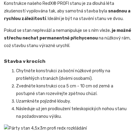
Konstrukce našeho RedX® PROFI stanu je za dlouhá léta
zkušeností vypilována tak, aby samotná stavba byla
snadnou a
rychlou záležitostí
.
Ideální je být na stavění stanu ve dvou.
Pokud se stan nepřeváží a nemanipuluje se s ním vleže,
je možné
střechu nechat permanentně přichycenou
na nůžkový rám,
což stavbu stanu výrazně urychlí.
Stavba v krocích
Chytněte konstrukci za boční nůžkové profily na
protilehlých stranách (dvěmi osobami).
Zvedněte konstrukci cca 5 cm - 10 cm od země a
postupně stan rozevírejte zpětnou chůzí.
Uzamkněte pojízdné klouby.
Následuje už jen prodloužení teleskopických nohou stanu
na požadovanou výšku.