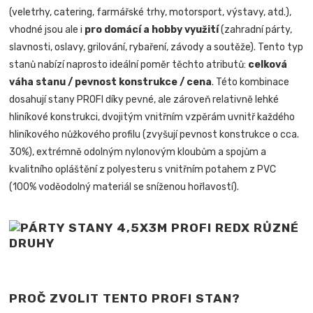
(veletrhy, catering, farmářské trhy, motorsport, výstavy, atd.),
vhodné jsou ale i
pro domácí a hobby využití
(zahradní párty,
slavnosti, oslavy, grilování, rybaření, závody a soutěže). Tento typ
stanů nabízí naprosto ideální poměr těchto atributů:
celková
váha stanu / pevnost konstrukce / cena
. Této kombinace
dosahují stany PROFI díky pevné, ale zároveň relativně lehké
hliníkové konstrukci, dvojitým vnitřním vzpěrám uvnitř každého
hliníkového nůžkového profilu (zvyšují pevnost konstrukce o cca.
30%), extrémně odolným nylonovým kloubům a spojům a
kvalitního opláštění z polyesteru s vnitřním potahem z PVC
(100% voděodolný materiál se sníženou hořlavostí).
PROČ ZVOLIT TENTO PROFI STAN?