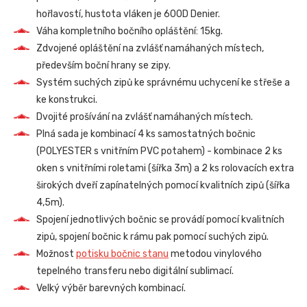
hořlavostí, hustota vláken je 600D Denier.
Váha kompletního bočního opláštění: 15kg.
Zdvojené opláštění na zvlášť namáhaných místech,
především boční hrany se zipy.
Systém suchých zipů ke správnému uchycení ke střeše a
ke konstrukci.
Dvojité prošívání na zvlášť namáhaných místech.
Plná sada je kombinací 4 ks samostatných bočnic
(POLYESTER s vnitřním PVC potahem) - kombinace 2 ks
oken s vnitřními roletami (šířka 3m) a 2 ks rolovacích extra
širokých dveří zapínatelných pomocí kvalitních zipů (šířka
4,5m).
Spojení jednotlivých bočnic se provádí pomocí kvalitních
zipů, spojení bočnic k rámu pak pomocí suchých zipů.
Možnost
potisku bočnic stanu
metodou vinylového
tepelného transferu nebo digitální sublimací.
Velký výběr barevných kombinací.