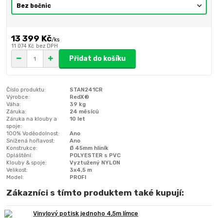
13 399 Kč
/
ks
11 074 Kč
bez DPH
Přidat do košíku
Číslo produktu:
STAN241CR
Výrobce:
RedX®
Váha:
39 kg
Záruka:
24 měsíců
Záruka na klouby a
10 let
spoje:
100% Voděodolnost:
Ano
Snížená hořlavost:
Ano
Konstrukce:
Ø 45mm hliník
Opláštění:
POLYESTER s PVC
Klouby & spoje:
Vyztužený NYLON
Velikost:
3x4,5 m
Model:
PROFI
Zákazníci s tímto produktem také kupují:
Vinylový potisk jednoho 4,5m límce