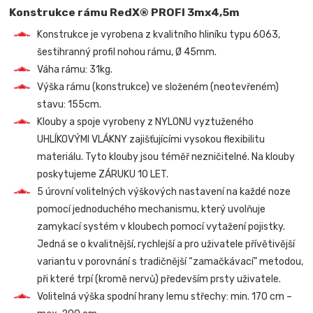
Konstrukce rámu RedX® PROFI 3mx4,5m
Konstrukce je vyrobena z kvalitního hliníku typu 6063,
šestihranný profil nohou rámu, Ø 45mm.
Váha rámu: 31kg.
Výška rámu (konstrukce) ve složeném (neotevřeném)
stavu: 155cm.
Klouby a spoje vyrobeny z NYLONU vyztuženého
UHLÍKOVÝMI VLÁKNY zajišťujícími vysokou flexibilitu
materiálu. Tyto klouby jsou téměř nezničitelné. Na klouby
poskytujeme ZÁRUKU 10 LET.
5 úrovní volitelných výškových nastavení na každé noze
pomocí jednoduchého mechanismu, který uvolňuje
zamykací systém v kloubech pomocí vytažení pojistky.
Jedná se o kvalitnější, rychlejší a pro uživatele přívětivější
variantu v porovnání s tradičnější “zamačkávací” metodou,
při které trpí (kromě nervů) především prsty uživatele.
Volitelná výška spodní hrany lemu střechy: min. 170 cm –