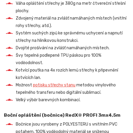
Váha opláštění střechy je 380g na metr čtvereční střešní
plochy.
Zdvojený materiál na zvlášť namáhaných místech (vnitřní
rohy střechy, atd.).
Systém suchých zipů ke správnému uchycení a napnutí
střechy na hliníkovou konstrukci.
Dvojité prošívání na zvlášť namáhaných místech.
Švy tepelně podlepené TPU páskou pro 100%
voděodolnost.
Kotvící poutka na 4x rozích lemů střechy k připevnění
kotvících lan.
Možnost
potisku střechy stanu
metodou vinylového
tepelného transferu nebo digitální sublimací.
Velký výběr barevných kombinací.
Boční opláštění (bočnice) RedX® PROFI 3mx4,5m
Bočnice jsou vyrobeny z POLYESTERU s vnitřním PVC
potahem, 100% voděodolný materiál se sníženou