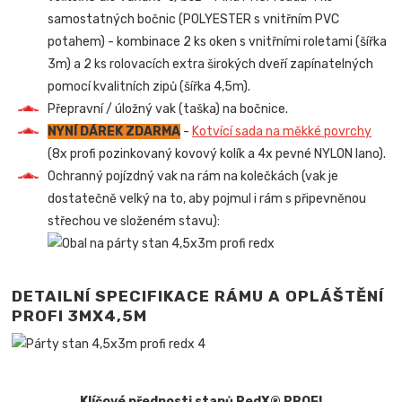
samostatných bočnic (POLYESTER s vnitřním PVC
potahem) - kombinace 2 ks oken s vnitřními roletami (šířka
3m) a 2 ks rolovacích extra širokých dveří zapínatelných
pomocí kvalitních zipů (šířka 4,5m).
Přepravní / úložný vak (taška) na bočnice.
NYNÍ DÁREK ZDARMA
-
Kotvící sada na měkké povrchy
(8x profi pozinkovaný kovový kolík a 4x pevné NYLON lano).
Ochranný pojízdný vak na rám na kolečkách (vak je
dostatečně velký na to, aby pojmul i rám s připevněnou
střechou ve složeném stavu):
DETAILNÍ SPECIFIKACE RÁMU A OPLÁŠTĚNÍ
PROFI 3MX4,5M
Klíčové přednosti stanů RedX® PROFI