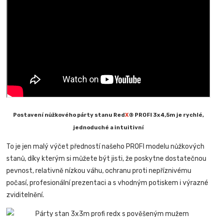
Postavení nůžkového párty stanu Red
X
® PROFI 3x4,5m je rychlé,
jednoduché a intuitivní
To je jen malý výčet předností našeho PROFI modelu nůžkových
stanů, díky kterým si můžete být jisti, že poskytne dostatečnou
pevnost, relativně nízkou váhu, ochranu proti nepříznivému
počasí, profesionální prezentaci a s vhodným potiskem i výrazné
zviditelnění.