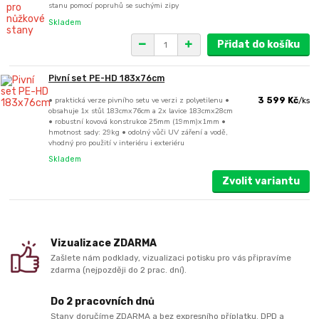
stanu pomocí popruhů se suchými zipy
Skladem
Přidat do košíku
Pivní set PE-HD 183x76cm
• praktická verze pivního setu ve verzi z polyetilenu •
3 599 Kč
/
ks
obsahuje 1x stůl 183cmx76cm a 2x lavice 183cmx28cm
• robustní kovová konstrukce 25mm (19mm)x1mm •
hmotnost sady: 29kg • odolný vůči UV záření a vodě,
vhodný pro použití v interiéru i exteriéru
Skladem
Zvolit variantu
Vizualizace ZDARMA
Zašlete nám podklady, vizualizaci potisku pro vás připravíme
zdarma (nejpozději do 2 prac. dní).
Do 2 pracovních dnů
Stany doručíme ZDARMA a bez expresního příplatku. DPD a