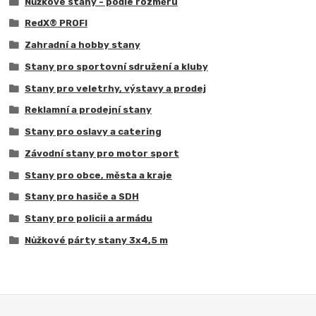
Nůžkové stany - podle rozměru
RedX® PROFI
Zahradní a hobby stany
Stany pro sportovní sdružení a kluby
Stany pro veletrhy, výstavy a prodej
Reklamní a prodejní stany
Stany pro oslavy a catering
Závodní stany pro motor sport
Stany pro obce, města a kraje
Stany pro hasiče a SDH
Stany pro policii a armádu
Nůžkové párty stany 3x4,5 m