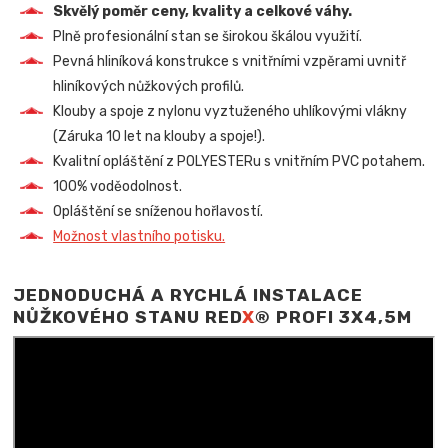
Skvělý poměr ceny, kvality a celkové váhy.
Plně profesionální stan se širokou škálou využití.
Pevná hliníková konstrukce s vnitřními vzpěrami uvnitř
hliníkových nůžkových profilů.
Klouby a spoje z nylonu vyztuženého uhlíkovými vlákny
(Záruka 10 let na klouby a spoje!).
Kvalitní opláštění z POLYESTERu s vnitřním PVC potahem.
100% voděodolnost.
Opláštění se sníženou hořlavostí.
Možnost vlastního potisku.
JEDNODUCHÁ A RYCHLÁ INSTALACE
NŮŽKOVÉHO STANU RED
X
® PROFI 3X4,5M