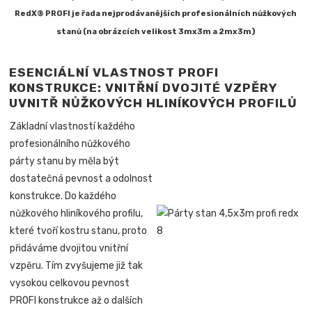
RedX® PROFI je řada nejprodávanějších profesionálních nůžkových
stanů (na obrázcích velikost 3mx3m a 2mx3m)
ESENCIÁLNÍ VLASTNOST PROFI
KONSTRUKCE: VNITŘNÍ DVOJITÉ VZPĚRY
UVNITŘ NŮŽKOVÝCH HLINÍKOVÝCH PROFILŮ
Základní vlastností každého
profesionálního nůžkového
párty stanu by měla být
dostatečná pevnost a odolnost
konstrukce. Do každého
nůžkového hliníkového profilu,
které tvoří kostru stanu, proto
přidáváme dvojitou vnitřní
vzpěru. Tím zvyšujeme již tak
vysokou celkovou pevnost
PROFI konstrukce až o dalších