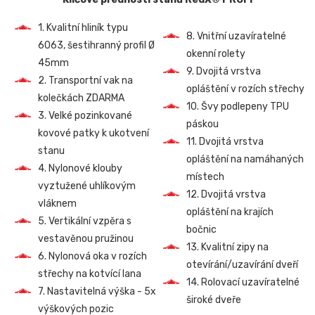
1. Kvalitní hliník typu
8. Vnitřní uzavíratelné
6063, šestihranný profil Ø
okenní rolety
45mm
9. Dvojitá vrstva
2. Transportní vak na
opláštění v rozích střechy
kolečkách ZDARMA
10. Švy podlepeny TPU
3. Velké pozinkované
páskou
kovové patky k ukotvení
11. Dvojitá vrstva
stanu
opláštění na namáhaných
4. Nylonové klouby
místech
vyztužené uhlíkovým
12. Dvojitá vrstva
vláknem
opláštění na krajích
5. Vertikální vzpěra s
bočnic
vestavěnou pružinou
13. Kvalitní zipy na
6. Nylonová oka v rozích
otevírání/uzavírání dveří
střechy na kotvící lana
14. Rolovací uzavíratelné
7. Nastavitelná výška - 5x
široké dveře
výškových pozic