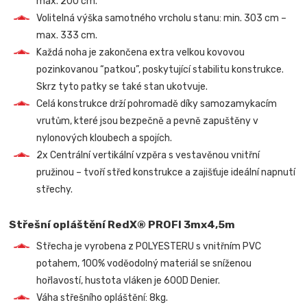
max. 200 cm.
Volitelná výška samotného vrcholu stanu: min. 303 cm –
max. 333 cm.
Každá noha je zakončena extra velkou kovovou
pozinkovanou “patkou”, poskytující stabilitu konstrukce.
Skrz tyto patky se také stan ukotvuje.
Celá konstrukce drží pohromadě díky samozamykacím
vrutům, které jsou bezpečně a pevně zapuštěny v
nylonových kloubech a spojích.
2x Centrální vertikální vzpěra s vestavěnou vnitřní
pružinou – tvoří střed konstrukce a zajišťuje ideální napnutí
střechy.
Střešní opláštění RedX® PROFI 3mx4,5m
Střecha je vyrobena z POLYESTERU s vnitřním PVC
potahem, 100% voděodolný materiál se sníženou
hořlavostí, hustota vláken je 600D Denier.
Váha střešního opláštění: 8kg.