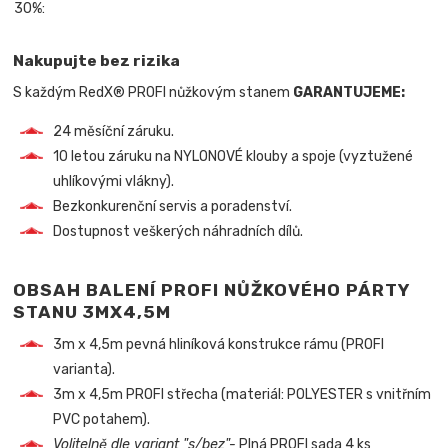
30%:
Nakupujte bez rizika
S každým RedX® PROFI nůžkovým stanem
GARANTUJEME:
24 měsíční záruku.
10 letou záruku na NYLONOVÉ klouby a spoje (vyztužené
uhlíkovými vlákny).
Bezkonkurenční servis a poradenství.
Dostupnost veškerých náhradních dílů.
OBSAH BALENÍ PROFI NŮŽKOVÉHO PÁRTY
STANU 3MX4,5M
3m x 4,5m pevná hliníková konstrukce rámu (PROFI
varianta).
3m x 4,5m PROFI střecha (materiál: POLYESTER s vnitřním
PVC potahem).
Volitelně dle variant "s/bez"-
Plná PROFI sada 4 ks