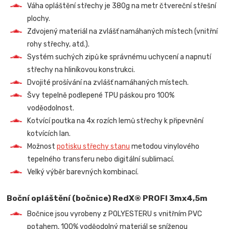
Váha opláštění střechy je 380g na metr čtvereční střešní
plochy.
Zdvojený materiál na zvlášť namáhaných místech (vnitřní
rohy střechy, atd.).
Systém suchých zipů ke správnému uchycení a napnutí
střechy na hliníkovou konstrukci.
Dvojité prošívání na zvlášť namáhaných místech.
Švy tepelně podlepené TPU páskou pro 100%
voděodolnost.
Kotvící poutka na 4x rozích lemů střechy k připevnění
kotvících lan.
Možnost
potisku střechy stanu
metodou vinylového
tepelného transferu nebo digitální sublimací.
Velký výběr barevných kombinací.
Boční opláštění (bočnice) RedX® PROFI 3mx4,5m
Bočnice jsou vyrobeny z POLYESTERU s vnitřním PVC
potahem, 100% voděodolný materiál se sníženou