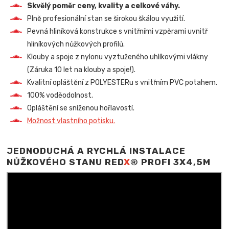
Skvělý poměr ceny, kvality a celkové váhy.
Plně profesionální stan se širokou škálou využití.
Pevná hliníková konstrukce s vnitřními vzpěrami uvnitř
hliníkových nůžkových profilů.
Klouby a spoje z nylonu vyztuženého uhlíkovými vlákny
(Záruka 10 let na klouby a spoje!).
Kvalitní opláštění z POLYESTERu s vnitřním PVC potahem.
100% voděodolnost.
Opláštění se sníženou hořlavostí.
Možnost vlastního potisku.
JEDNODUCHÁ A RYCHLÁ INSTALACE
NŮŽKOVÉHO STANU RED
X
® PROFI 3X4,5M