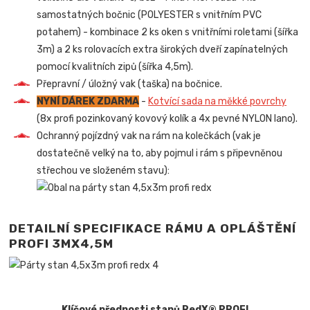
samostatných bočnic (POLYESTER s vnitřním PVC
potahem) - kombinace 2 ks oken s vnitřními roletami (šířka
3m) a 2 ks rolovacích extra širokých dveří zapínatelných
pomocí kvalitních zipů (šířka 4,5m).
Přepravní / úložný vak (taška) na bočnice.
NYNÍ DÁREK ZDARMA
-
Kotvící sada na měkké povrchy
(8x profi pozinkovaný kovový kolík a 4x pevné NYLON lano).
Ochranný pojízdný vak na rám na kolečkách (vak je
dostatečně velký na to, aby pojmul i rám s připevněnou
střechou ve složeném stavu):
DETAILNÍ SPECIFIKACE RÁMU A OPLÁŠTĚNÍ
PROFI 3MX4,5M
Klíčové přednosti stanů RedX® PROFI