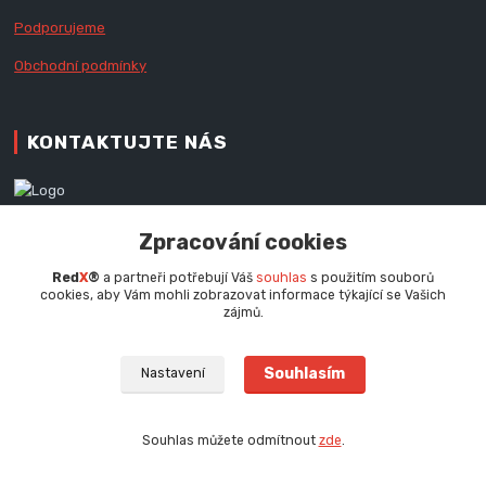
Podporujeme
Obchodní podmínky
KONTAKTUJTE NÁS
Zákaznická podpora RedX®
Zpracování cookies
+420 777 979 111
Po - Pá (9 - 16.30 hod.)
Red
X
®
a partneři potřebují Váš
souhlas
s použitím souborů
cookies, aby Vám mohli zobrazovat informace týkající se Vašich
info@redx.cz
zájmů.
Souhlasím
Nastavení
Souhlas můžete odmítnout
zde
.
Vytvořeno na
Eshop-rychle.cz