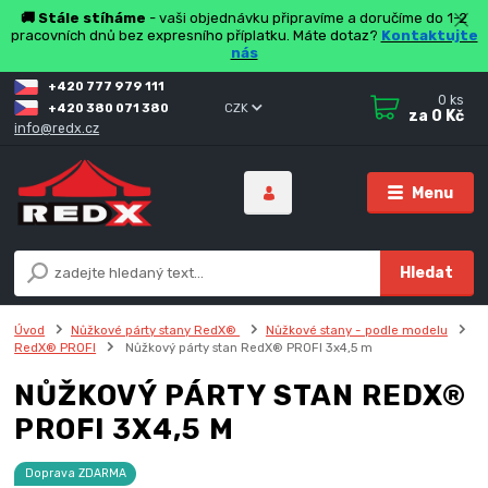
🚚 Stále stíháme
- vaši objednávku připravíme a doručíme do 1-2
pracovních dnů bez expresního příplatku. Máte dotaz?
Kontaktujte
nás
+420 777 979 111
0
ks
+420 380 071 380
CZK
za
0 Kč
info@redx.cz
Menu
Hledat
Úvod
Nůžkové párty stany RedX®
Nůžkové stany - podle modelu
RedX® PROFI
Nůžkový párty stan RedX® PROFI 3x4,5 m
NŮŽKOVÝ PÁRTY STAN REDX®
PROFI 3X4,5 M
Doprava ZDARMA