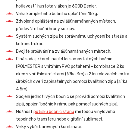
hořlavostí, hustota vláken je 600D Denier.
Váha kompletního bočního opláštění: 15kg.
Zdvojené opláštění na zvlášť namáhaných místech,
především boční hrany se zipy.
Systém suchých zipů ke správnému uchycení ke střeše a
ke konstrukci.
Dvojité prošívání na zvlášť namáhaných místech.
Plná sada je kombinací 4 ks samostatných bočnic
(POLYESTER s vnitřním PVC potahem) - kombinace 2 ks
oken s vnitřními roletami (šířka 3m) a 2 ks rolovacích extra
širokých dveří zapínatelných pomocí kvalitních zipů (šířka
4,5m).
Spojení jednotlivých bočnic se provádí pomocí kvalitních
zipů, spojení bočnic k rámu pak pomocí suchých zipů.
Možnost
potisku bočnic stanu
metodou vinylového
tepelného transferu nebo digitální sublimací.
Velký výběr barevných kombinací.