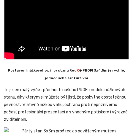
Postavení nůžkového párty stanu Red
X
® PROFI 3x4,5m je rychlé,
jednoduché a intuitivní
To je jen malý výčet předností našeho PROFI modelu nůžkových
stanů, díky kterým si můžete být jisti, že poskytne dostatečnou
pevnost, relativně nízkou váhu, ochranu proti nepříznivému
počasí, profesionální prezentaci a s vhodným potiskem i výrazné
zviditelnění.