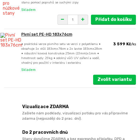
stanu pomocí popruhů se suchými zipy
Skladem
Přidat do košíku
Pivní set PE-HD 183x76cm
• praktická verze pivního setu ve verzi z polyetilenu •
3 599 Kč
/
ks
obsahuje 1x stůl 183cmx76cm a 2x lavice 183cmx28cm
• robustní kovová konstrukce 25mm (19mm)x1mm •
hmotnost sady: 29kg • odolný vůči UV záření a vodě,
vhodný pro použití v interiéru i exteriéru
Skladem
Zvolit variantu
Vizualizace ZDARMA
Zašlete nám podklady, vizualizaci potisku pro vás připravíme
zdarma (nejpozději do 2 prac. dní).
Do 2 pracovních dnů
Stany doručíme ZDARMA a bez expresního příplatku. DPD a