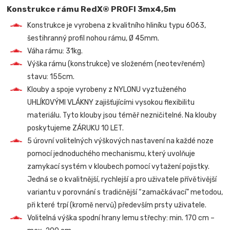
Konstrukce rámu RedX® PROFI 3mx4,5m
Konstrukce je vyrobena z kvalitního hliníku typu 6063,
šestihranný profil nohou rámu, Ø 45mm.
Váha rámu: 31kg.
Výška rámu (konstrukce) ve složeném (neotevřeném)
stavu: 155cm.
Klouby a spoje vyrobeny z NYLONU vyztuženého
UHLÍKOVÝMI VLÁKNY zajišťujícími vysokou flexibilitu
materiálu. Tyto klouby jsou téměř nezničitelné. Na klouby
poskytujeme ZÁRUKU 10 LET.
5 úrovní volitelných výškových nastavení na každé noze
pomocí jednoduchého mechanismu, který uvolňuje
zamykací systém v kloubech pomocí vytažení pojistky.
Jedná se o kvalitnější, rychlejší a pro uživatele přívětivější
variantu v porovnání s tradičnější “zamačkávací” metodou,
při které trpí (kromě nervů) především prsty uživatele.
Volitelná výška spodní hrany lemu střechy: min. 170 cm –