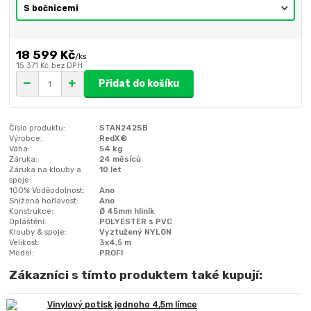
18 599 Kč
/
ks
15 371 Kč
bez DPH
Přidat do košíku
Číslo produktu:
STAN242SB
Výrobce:
RedX®
Váha:
54 kg
Záruka:
24 měsíců
Záruka na klouby a
10 let
spoje:
100% Voděodolnost:
Ano
Snížená hořlavost:
Ano
Konstrukce:
Ø 45mm hliník
Opláštění:
POLYESTER s PVC
Klouby & spoje:
Vyztužený NYLON
Velikost:
3x4,5 m
Model:
PROFI
Zákazníci s tímto produktem také kupují:
Vinylový potisk jednoho 4,5m límce