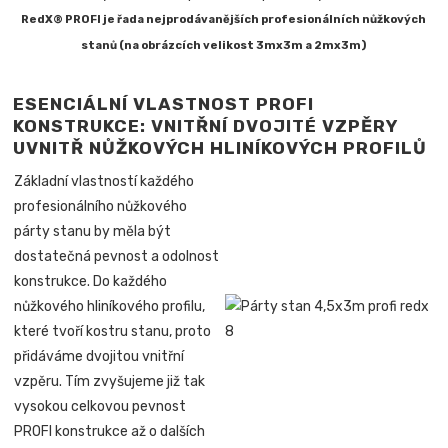
RedX® PROFI je řada nejprodávanějších profesionálních nůžkových
stanů (na obrázcích velikost 3mx3m a 2mx3m)
ESENCIÁLNÍ VLASTNOST PROFI
KONSTRUKCE: VNITŘNÍ DVOJITÉ VZPĚRY
UVNITŘ NŮŽKOVÝCH HLINÍKOVÝCH PROFILŮ
Základní vlastností každého
profesionálního nůžkového
párty stanu by měla být
dostatečná pevnost a odolnost
konstrukce. Do každého
nůžkového hliníkového profilu,
které tvoří kostru stanu, proto
přidáváme dvojitou vnitřní
vzpěru. Tím zvyšujeme již tak
vysokou celkovou pevnost
PROFI konstrukce až o dalších