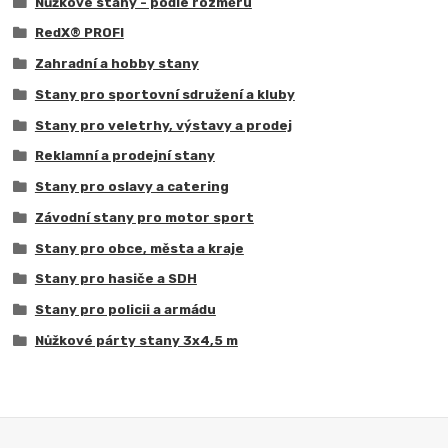
Nůžkové stany - podle rozměru
RedX® PROFI
Zahradní a hobby stany
Stany pro sportovní sdružení a kluby
Stany pro veletrhy, výstavy a prodej
Reklamní a prodejní stany
Stany pro oslavy a catering
Závodní stany pro motor sport
Stany pro obce, města a kraje
Stany pro hasiče a SDH
Stany pro policii a armádu
Nůžkové párty stany 3x4,5 m