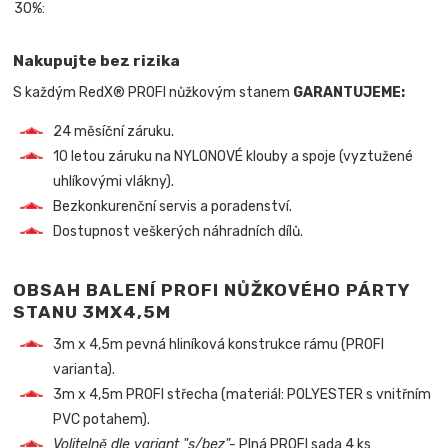
30%:
Nakupujte bez rizika
S každým RedX® PROFI nůžkovým stanem
GARANTUJEME:
24 měsíční záruku.
10 letou záruku na NYLONOVÉ klouby a spoje (vyztužené
uhlíkovými vlákny).
Bezkonkurenční servis a poradenství.
Dostupnost veškerých náhradních dílů.
OBSAH BALENÍ PROFI NŮŽKOVÉHO PÁRTY
STANU 3MX4,5M
3m x 4,5m pevná hliníková konstrukce rámu (PROFI
varianta).
3m x 4,5m PROFI střecha (materiál: POLYESTER s vnitřním
PVC potahem).
Volitelně dle variant "s/bez"-
Plná PROFI sada 4 ks