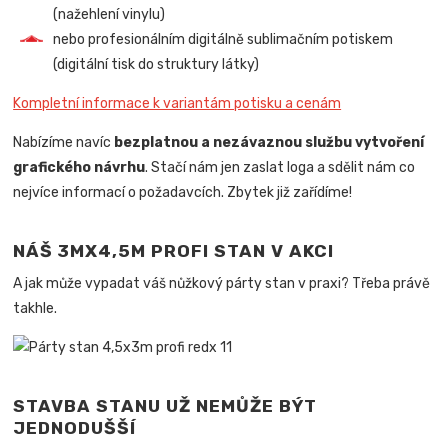
(nažehlení vinylu)
nebo profesionálním digitálně sublimačním potiskem
(digitální tisk do struktury látky)
Kompletní informace k variantám potisku a cenám
Nabízíme navíc
bezplatnou a nezávaznou službu vytvoření
grafického návrhu
. Stačí nám jen zaslat loga a sdělit nám co
nejvíce informací o požadavcích. Zbytek již zařídíme!
NÁŠ 3MX4,5M PROFI STAN V AKCI
A jak může vypadat váš nůžkový párty stan v praxi? Třeba právě
takhle.
STAVBA STANU UŽ NEMŮŽE BÝT
JEDNODUŠŠÍ