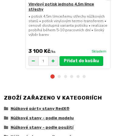
Vinylový potisk jednoho 4,5m límce
24kg ECO M
střechy
stany (Sada
• potisk 4,5m límce/lemu střechy nůžkových
• sada 2x ku
stanů • potisk vinylovým termo-transferem •
stanů • hmotn
cenově dostupná varianta potisku • realizace
30x30x6cm • 
probíhá během 5-10 pracovních dní • široký
polymer • ma
výběr barev
ruda (magnet
větší zatížení
3 100 Kč
1 719 Kč
Skladem
/
ks
/
Přidat do košíku
ZBOŽÍ ZAŘAZENO V KATEGORIÍCH
Nůžkové párty stany RedX®
Nůžkové stany - podle modelu
Nůžkové stany - podle použití