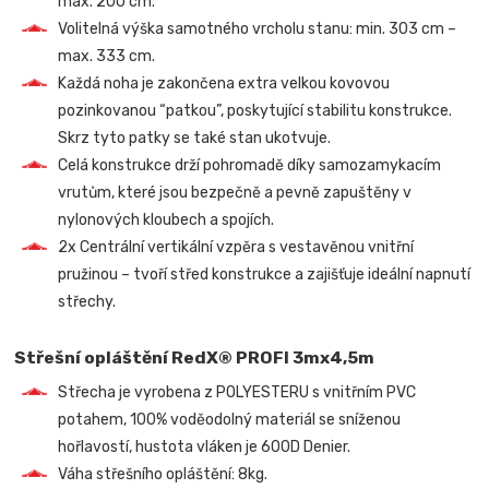
max. 200 cm.
Volitelná výška samotného vrcholu stanu: min. 303 cm –
max. 333 cm.
Každá noha je zakončena extra velkou kovovou
pozinkovanou “patkou”, poskytující stabilitu konstrukce.
Skrz tyto patky se také stan ukotvuje.
Celá konstrukce drží pohromadě díky samozamykacím
vrutům, které jsou bezpečně a pevně zapuštěny v
nylonových kloubech a spojích.
2x Centrální vertikální vzpěra s vestavěnou vnitřní
pružinou – tvoří střed konstrukce a zajišťuje ideální napnutí
střechy.
Střešní opláštění RedX® PROFI 3mx4,5m
Střecha je vyrobena z POLYESTERU s vnitřním PVC
potahem, 100% voděodolný materiál se sníženou
hořlavostí, hustota vláken je 600D Denier.
Váha střešního opláštění: 8kg.