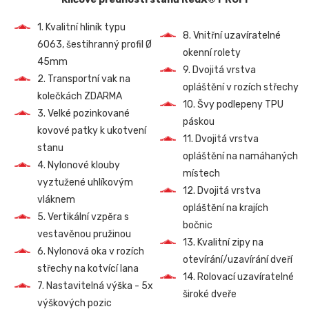
1. Kvalitní hliník typu
8. Vnitřní uzavíratelné
6063, šestihranný profil Ø
okenní rolety
45mm
9. Dvojitá vrstva
2. Transportní vak na
opláštění v rozích střechy
kolečkách ZDARMA
10. Švy podlepeny TPU
3. Velké pozinkované
páskou
kovové patky k ukotvení
11. Dvojitá vrstva
stanu
opláštění na namáhaných
4. Nylonové klouby
místech
vyztužené uhlíkovým
12. Dvojitá vrstva
vláknem
opláštění na krajích
5. Vertikální vzpěra s
bočnic
vestavěnou pružinou
13. Kvalitní zipy na
6. Nylonová oka v rozích
otevírání/uzavírání dveří
střechy na kotvící lana
14. Rolovací uzavíratelné
7. Nastavitelná výška - 5x
široké dveře
výškových pozic