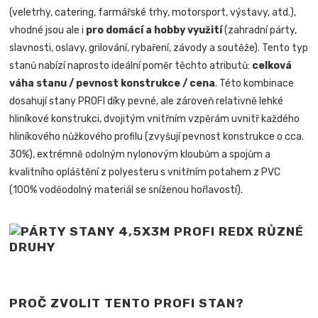
(veletrhy, catering, farmářské trhy, motorsport, výstavy, atd.),
vhodné jsou ale i
pro domácí a hobby využití
(zahradní párty,
slavnosti, oslavy, grilování, rybaření, závody a soutěže). Tento typ
stanů nabízí naprosto ideální poměr těchto atributů:
celková
váha stanu / pevnost konstrukce / cena
. Této kombinace
dosahují stany PROFI díky pevné, ale zároveň relativně lehké
hliníkové konstrukci, dvojitým vnitřním vzpěrám uvnitř každého
hliníkového nůžkového profilu (zvyšují pevnost konstrukce o cca.
30%), extrémně odolným nylonovým kloubům a spojům a
kvalitního opláštění z polyesteru s vnitřním potahem z PVC
(100% voděodolný materiál se sníženou hořlavostí).
PROČ ZVOLIT TENTO PROFI STAN?