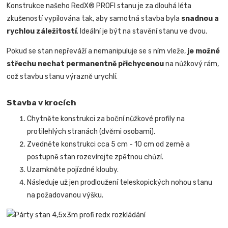
Konstrukce našeho RedX® PROFI stanu je za dlouhá léta
zkušeností vypilována tak, aby samotná stavba byla
snadnou a
rychlou záležitostí
.
Ideální je být na stavění stanu ve dvou.
Pokud se stan nepřeváží a nemanipuluje se s ním vleže,
je možné
střechu nechat permanentně přichycenou
na nůžkový rám,
což stavbu stanu výrazně urychlí.
Stavba v krocích
Chytněte konstrukci za boční nůžkové profily na
protilehlých stranách (dvěmi osobami).
Zvedněte konstrukci cca 5 cm - 10 cm od země a
postupně stan rozevírejte zpětnou chůzí.
Uzamkněte pojízdné klouby.
Následuje už jen prodloužení teleskopických nohou stanu
na požadovanou výšku.