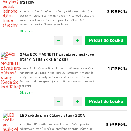
střechy
• potisk 4,5m límce/lemu střechy nůžkových stanů •
3 100 Kč
/
ks
potisk vinylovým termo-transferem • cenově dostupná
varianta potisku • realizace probíhá během 5-10
pracovních dní • široký výběr barev
Skladem
Přidat do košíku
24kg ECO MAGNETIT závaží pro nůžkové
stany (Sada 2x ks á 12 kg)
• sada 2x kusů závaží pro kotvení nůžkových stanů •
1 719 Kč
/
ks
hmotnost: 2x 12kg • velikost: 30x30x6cm • materiál
vnějšího obalu: polymer • materiál náplně: drcená
železná ruda (magnetit) • závaží lze stohovat pro větší
zatížení
Skladem
Přidat do košíku
LED světlo pro nůžkové stany 220 V
• trojité LED světlo pro osvětlení vnitřního prostoru
3 399 Kč
/
ks
nůžkových stanů • nízká spotřeba energie, výkon 3x