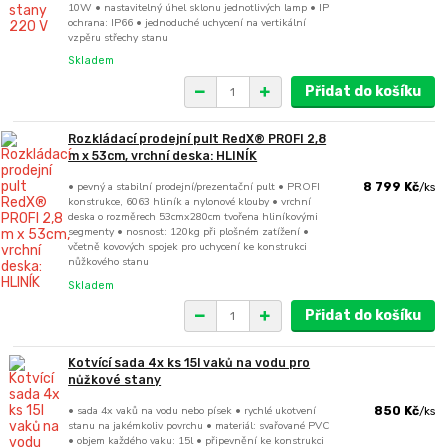
10W • nastavitelný úhel sklonu jednotlivých lamp • IP
ochrana: IP66 • jednoduché uchycení na vertikální
vzpěru střechy stanu
Skladem
Přidat do košíku
Rozkládací prodejní pult RedX® PROFI 2,8
m x 53cm, vrchní deska: HLINÍK
• pevný a stabilní prodejní/prezentační pult • PROFI
8 799 Kč
/
ks
konstrukce, 6063 hliník a nylonové klouby • vrchní
deska o rozměrech 53cmx280cm tvořena hliníkovými
segmenty • nosnost: 120kg při plošném zatížení •
včetně kovových spojek pro uchycení ke konstrukci
nůžkového stanu
Skladem
Přidat do košíku
Kotvící sada 4x ks 15l vaků na vodu pro
nůžkové stany
• sada 4x vaků na vodu nebo písek • rychlé ukotvení
850 Kč
/
ks
stanu na jakémkoliv povrchu • materiál: svařované PVC
• objem každého vaku: 15l • připevnění ke konstrukci