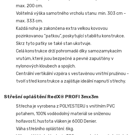
max. 200 cm.
Volitelná výška samotného vrcholu stanu: min. 303 cm –
max. 333 cm.
Každá noha je zakončena extra velkou kovovou
pozinkovanou “patkou”, poskytující stabilitu konstrukce.
Skrz tyto patky se také stan ukotvuje.
Celá konstrukce drží pohromadě díky samozamykacím
vrutům, které jsou bezpečně a pevně zapuštěny v
nylonových kloubech a spojích.
Centrální vertikální vzpěra s vestavěnou vnitřní pružinou –
tvoří střed konstrukce a zajišťuje ideální napnutí střechy.
Střešní opláštění RedX® PROFI 3mx3m
Střecha je vyrobena z POLYESTERU s vnitřním PVC
potahem, 100% voděodolný materiál se sníženou
hořlavostí, hustota vláken je 600D Denier.
Váha střešního opláštění: 6kg.