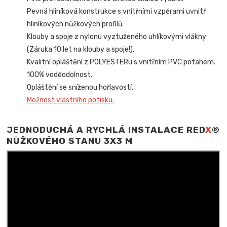
Pevná hliníková konstrukce s vnitřními vzpěrami uvnitř
hliníkových nůžkových profilů.
Klouby a spoje z nylonu vyztuženého uhlíkovými vlákny
(Záruka 10 let na klouby a spoje!).
Kvalitní opláštění z POLYESTERu s vnitřním PVC potahem.
100% voděodolnost.
Opláštění se sníženou hořlavostí.
Možnost vlastního potisku.
JEDNODUCHÁ A RYCHLÁ INSTALACE RED
X
®
NŮŽKOVÉHO STANU 3X3 M