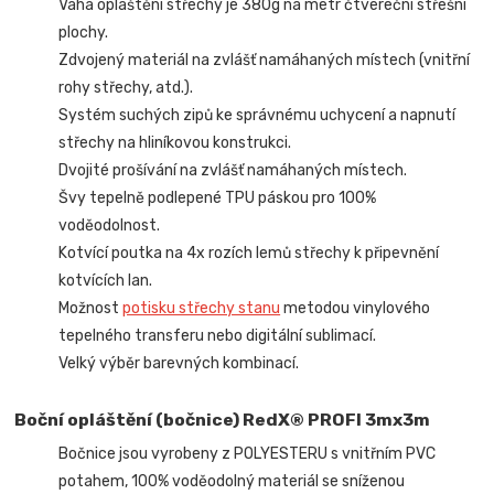
Váha opláštění střechy je 380g na metr čtvereční střešní
plochy.
Zdvojený materiál na zvlášť namáhaných místech (vnitřní
rohy střechy, atd.).
Systém suchých zipů ke správnému uchycení a napnutí
střechy na hliníkovou konstrukci.
Dvojité prošívání na zvlášť namáhaných místech.
Švy tepelně podlepené TPU páskou pro 100%
voděodolnost.
Kotvící poutka na 4x rozích lemů střechy k připevnění
kotvících lan.
Možnost
potisku střechy stanu
metodou vinylového
tepelného transferu nebo digitální sublimací.
Velký výběr barevných kombinací.
Boční opláštění (bočnice) RedX® PROFI 3mx3m
Bočnice jsou vyrobeny z POLYESTERU s vnitřním PVC
potahem, 100% voděodolný materiál se sníženou