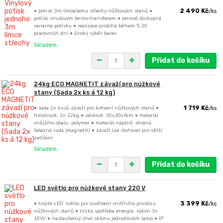
• potisk 3m límce/lemu střechy nůžkových stanů •
2 490 Kč
/
ks
potisk vinylovým termo-transferem • cenově dostupná
varianta potisku • realizace probíhá během 5-10
pracovních dní • široký výběr barev
Skladem
Přidat do košíku
24kg ECO MAGNETIT závaží pro nůžkové
stany (Sada 2x ks á 12 kg)
• sada 2x kusů závaží pro kotvení nůžkových stanů •
1 719 Kč
/
ks
hmotnost: 2x 12kg • velikost: 30x30x6cm • materiál
vnějšího obalu: polymer • materiál náplně: drcená
železná ruda (magnetit) • závaží lze stohovat pro větší
zatížení
Skladem
Přidat do košíku
LED světlo pro nůžkové stany 220 V
• trojité LED světlo pro osvětlení vnitřního prostoru
3 399 Kč
/
ks
nůžkových stanů • nízká spotřeba energie, výkon 3x
10W • nastavitelný úhel sklonu jednotlivých lamp • IP