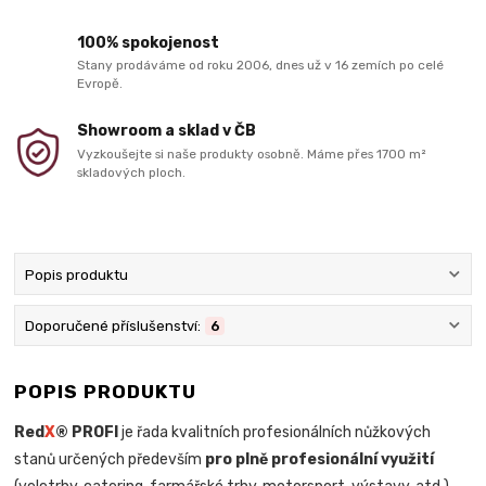
100% spokojenost
Stany prodáváme od roku 2006, dnes už v 16 zemích po celé
Evropě.
Showroom a sklad v ČB
Vyzkoušejte si naše produkty osobně. Máme přes 1700 m²
skladových ploch.
Popis produktu
Doporučené příslušenství:
6
POPIS PRODUKTU
Red
X
® PROFI
je řada kvalitních profesionálních nůžkových
stanů určených především
pro plně profesionální využití