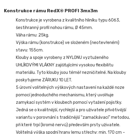
Konstrukce rámu RedX® PROFI 3mx3m
Konstrukce je vyrobena z kvalitního hliníku typu 6063,
šestihranný profil nohou rámu, Ø 45mm.
Váha rámu: 25kg.
Výška rámu (konstrukce) ve složeném (neotevřeném)
stavu: 155cm.
Klouby a spoje vyrobeny z NYLONU vyztuženého
UHLÍKOVÝMI VLÁKNY zajišťujícími vysokou flexibilitu
materiálu. Tyto klouby jsou téměř nezničitelné. Na klouby
poskytujeme ZÁRUKU 10 LET.
5 úrovní volitelných výškových nastavení na každé noze
pomocí jednoduchého mechanismu, který uvolňuje
zamykací systém v kloubech pomocí vytažení pojistky.
Jedná se o kvalitnější, rychlejší a pro uživatele přívětivější
variantu v porovnání s tradičnější “zamačkávací” metodou,
při které trpí (kromě nervů) především prsty uživatele.
Volitelná výška spodní hrany lemu střechy: min. 170 cm –