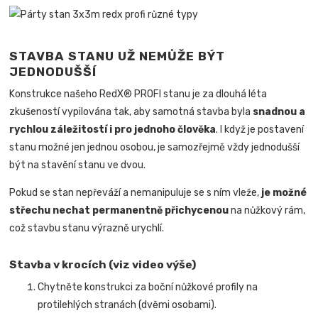
STAVBA STANU UŽ NEMŮŽE BÝT
JEDNODUŠŠÍ
Konstrukce našeho RedX® PROFI stanu je za dlouhá léta
zkušeností vypilována tak, aby samotná stavba byla
snadnou a
rychlou záležitostí i pro jednoho člověka
.
I když je postavení
stanu možné jen jednou osobou, je samozřejmě vždy jednodušší
být na stavění stanu ve dvou.
Pokud se stan nepřeváží a nemanipuluje se s ním vleže,
je možné
střechu nechat permanentně přichycenou
na nůžkový rám,
což stavbu stanu výrazně urychlí.
Stavba v krocích (viz video výše)
Chytněte konstrukci za boční nůžkové profily na
protilehlých stranách (dvěmi osobami).