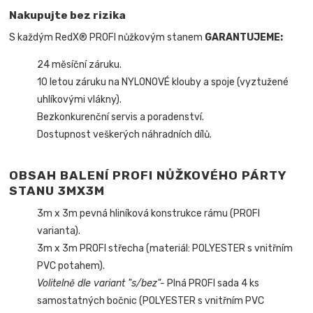
Nakupujte bez rizika
S každým RedX® PROFI nůžkovým stanem
GARANTUJEME:
24 měsíční záruku.
10 letou záruku na NYLONOVÉ klouby a spoje (vyztužené
uhlíkovými vlákny).
Bezkonkurenční servis a poradenství.
Dostupnost veškerých náhradních dílů.
OBSAH BALENÍ PROFI NŮŽKOVÉHO PÁRTY
STANU 3MX3M
3m x 3m pevná hliníková konstrukce rámu (PROFI
varianta).
3m x 3m PROFI střecha (materiál: POLYESTER s vnitřním
PVC potahem).
Volitelně dle variant "s/bez"-
Plná PROFI sada 4 ks
samostatných bočnic (POLYESTER s vnitřním PVC