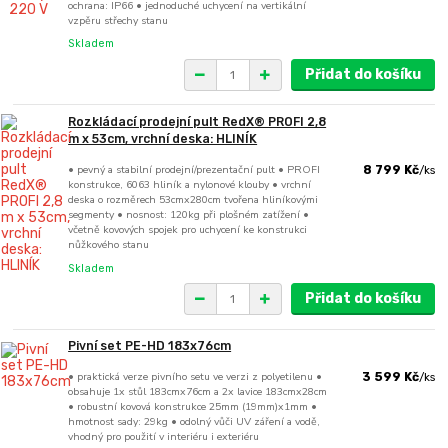
ochrana: IP66 • jednoduché uchycení na vertikální
vzpěru střechy stanu
Skladem
Přidat do košíku
Rozkládací prodejní pult RedX® PROFI 2,8
m x 53cm, vrchní deska: HLINÍK
• pevný a stabilní prodejní/prezentační pult • PROFI
8 799 Kč
/
ks
konstrukce, 6063 hliník a nylonové klouby • vrchní
deska o rozměrech 53cmx280cm tvořena hliníkovými
segmenty • nosnost: 120kg při plošném zatížení •
včetně kovových spojek pro uchycení ke konstrukci
nůžkového stanu
Skladem
Přidat do košíku
Pivní set PE-HD 183x76cm
• praktická verze pivního setu ve verzi z polyetilenu •
3 599 Kč
/
ks
obsahuje 1x stůl 183cmx76cm a 2x lavice 183cmx28cm
• robustní kovová konstrukce 25mm (19mm)x1mm •
hmotnost sady: 29kg • odolný vůči UV záření a vodě,
vhodný pro použití v interiéru i exteriéru