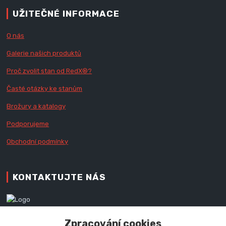
UŽITEČNÉ INFORMACE
O nás
Galerie našich produktů
Proč zvolit stan od Red
X
®?
Časté otázky ke stanům
Brožury a katalogy
Podporujeme
Obchodní podmínky
KONTAKTUJTE NÁS
Zákaznická podpora RedX®
Zpracování cookies
+420 777 979 111