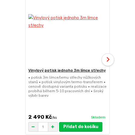
Vinylový potisk jednoho 3m límce střechy
24kg ECO M
stany (Sada
• potisk 3m límce/lemu střechy nůžkových
stanů • potisk vinylovým termo-transferem •
• sada 2x ku
cenově dostupná varianta potisku • realizace
stanů • hmotn
probíhá během 5-10 pracovních dní • široký
30x30x6cm • 
výběr barev
polymer • ma
ruda (magnet
větší zatížení
2 490 Kč
1 719 Kč
Skladem
/
ks
/
Přidat do košíku