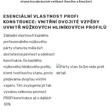
stanů (na obrázcích velikost 3mx3m a 3mx2m)
ESENCIÁLNÍ VLASTNOST PROFI
KONSTRUKCE: VNITŘNÍ DVOJITÉ VZPĚRY
UVNITŘ NŮŽKOVÝCH HLINÍKOVÝCH PROFILŮ
Základní vlastností každého
profesionálního nůžkového
párty stanu by měla být
dostatečná pevnost a odolnost
konstrukce. Do každého
nůžkového hliníkového profilu,
které tvoří kostru stanu, proto
přidáváme dvojitou vnitřní
vzpěru. Tím zvyšujeme již tak
vysokou celkovou pevnost
PROFI konstrukce až o dalších
30%: