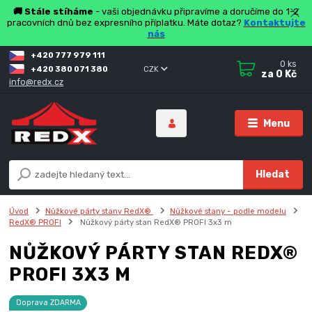
🚚 Stále stíháme
- vaši objednávku připravíme a doručíme do 1-2
pracovních dnů bez expresního příplatku. Máte dotaz?
Kontaktujte
nás
+420 777 979 111
0
ks
+420 380 071 380
CZK
za
0 Kč
info@redx.cz
Menu
Hledat
Úvod
Nůžkové párty stany RedX®
Nůžkové stany - podle modelu
RedX® PROFI
Nůžkový párty stan RedX® PROFI 3x3 m
NŮŽKOVÝ PÁRTY STAN REDX®
PROFI 3X3 M
Doprava ZDARMA