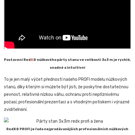
Postavení Red
X
® nůžkového párty stanu ve velikosti 3x3 m je rychlé,
snadné a intuitivní
To je jen malý výčet předností našeho PROFI modelu nůžkových
stanů, díky kterým si můžete být jisti, že poskytne dostatečnou
pevnost, relativně nízkou váhu, ochranu proti nepříznivému
počasí, profesionální prezentaci a s vhodným potiskem i výrazné
zviditelnění.
RedX® PROFI je řada nejprodávanějších profesionálních nůžkových