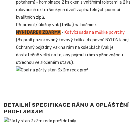
potahem) - kombinace 2 ks oken s vnitřními roletami a 2 ks
rolovacích extra širokých dveří zapínatelných pomocí
kvalitních zipů.
Přepravní / úložný vak (taška) na bočnice.
NYNÍ DÁREK ZDARMA
-
Kotvící sada na měkké povrchy
(8x profi pozinkovaný kovový kolík a 4x pevné NYLON lano).
Ochranný pojízdný vak na rám na kolečkách (vak je
dostatečně velký na to, aby pojmul i rám s připevněnou
střechou ve složeném stavu):
DETAILNÍ SPECIFIKACE RÁMU A OPLÁŠTĚNÍ
PROFI 3MX3M