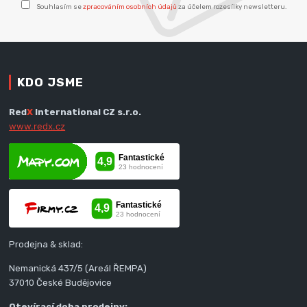
Souhlasím se
zpracováním osobních údajů
za účelem rozesílky newsletteru.
KDO JSME
Red
X
International CZ s.r.o.
www.redx.cz
Prodejna & sklad:
Nemanická 437/5 (Areál ŘEMPA)
37010 České Budějovice
Otevírací doba prodejny: