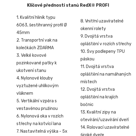
Klíčové přednosti stanů RedX® PROFI
1. Kvalitní hliník typu
8. Vnitřní uzavíratelné
6063, šestihranný profil Ø
okenní rolety
45mm
9. Dvojitá vrstva
2. Transportní vak na
opláštění v rozích střechy
kolečkách ZDARMA
10. Švy podlepeny TPU
3. Velké kovové
páskou
pozinkované patky k
11. Dvojitá vrstva
ukotvení stanu
opláštění na namáhaných
4. Nylonové klouby
místech
vyztužené uhlíkovým
12. Dvojitá vrstva
vláknem
opláštění na krajích
5. Vertikální vzpěra s
bočnic
vestavěnou pružinou
13. Kvalitní zipy na
6. Nylonová oka v rozích
otevírání/uzavírání dveří
střechy na kotvící lana
14. Rolovací uzavíratelné
7. Nastavitelná výška - 5x
široké dveře