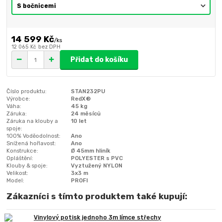
14 599 Kč
/
ks
12 065 Kč
bez DPH
Přidat do košíku
Číslo produktu:
STAN232PU
Výrobce:
RedX®
Váha:
45 kg
Záruka:
24 měsíců
Záruka na klouby a
10 let
spoje:
100% Voděodolnost:
Ano
Snížená hořlavost:
Ano
Konstrukce:
Ø 45mm hliník
Opláštění:
POLYESTER s PVC
Klouby & spoje:
Vyztužený NYLON
Velikost:
3x3 m
Model:
PROFI
Zákazníci s tímto produktem také kupují:
Vinylový potisk jednoho 3m límce střechy