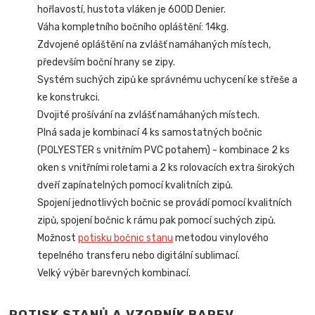
hořlavostí, hustota vláken je 600D Denier.
Váha kompletního bočního opláštění: 14kg.
Zdvojené opláštění na zvlášť namáhaných místech,
především boční hrany se zipy.
Systém suchých zipů ke správnému uchycení ke střeše a
ke konstrukci.
Dvojité prošívání na zvlášť namáhaných místech.
Plná sada je kombinací 4 ks samostatných bočnic
(POLYESTER s vnitřním PVC potahem) - kombinace 2 ks
oken s vnitřními roletami a 2 ks rolovacích extra širokých
dveří zapínatelných pomocí kvalitních zipů.
Spojení jednotlivých bočnic se provádí pomocí kvalitních
zipů, spojení bočnic k rámu pak pomocí suchých zipů.
Možnost
potisku bočnic stanu
metodou vinylového
tepelného transferu nebo digitální sublimací.
Velký výběr barevných kombinací.
POTISK STANŮ A VZORNÍK BAREV