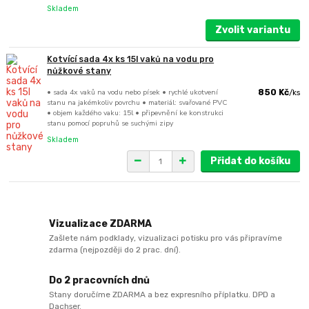
Skladem
Zvolit variantu
Kotvící sada 4x ks 15l vaků na vodu pro
nůžkové stany
• sada 4x vaků na vodu nebo písek • rychlé ukotvení
850 Kč
/
ks
stanu na jakémkoliv povrchu • materiál: svařované PVC
• objem každého vaku: 15l • připevnění ke konstrukci
stanu pomocí popruhů se suchými zipy
Skladem
Přidat do košíku
Vizualizace ZDARMA
Zašlete nám podklady, vizualizaci potisku pro vás připravíme
zdarma (nejpozději do 2 prac. dní).
Do 2 pracovních dnů
Stany doručíme ZDARMA a bez expresního příplatku. DPD a
Dachser.