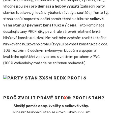
(veletrhy, catering, farmářské trhy, motorsport, výstavy, atd.),
vhodné jsou ale i
pro domácí a hobby využití
(zahradní párty,
slavnosti, oslavy, grilování, rybaření, závody a soutěže). Tento typ
stanů nabízí naprosto ideální poměr těchto atributů:
celková
váha stanu / pevnost konstrukce / cena
. Této kombinace
dosahují stany PROFI díky pevné, ale zároveň relativně lehké
hliníkové konstrukci, dvojitým vnitřním vzpěrám uvnitř každého
hliníkového nůžkového profilu (zvyšují pevnost konstrukce o cca.
30%), extrémně odolným nylonovým kloubům a spojům a
kvalitního opláštění z polyesteru s vnitřním potahem z PVC
(100% voděodolný materiál se sníženou hořlavostí).
PROČ ZVOLIT PRÁVĚ RED
X
® PROFI STAN?
Skvělý poměr ceny, kvality a celkové váhy.
Plně profesionální stan se širokou škálou využití.