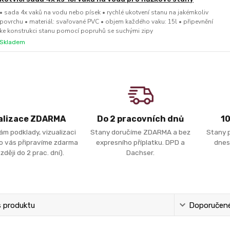
• sada 4x vaků na vodu nebo písek • rychlé ukotvení stanu na jakémkoliv
povrchu • materiál: svařované PVC • objem každého vaku: 15l • připevnění
ke konstrukci stanu pomocí popruhů se suchými zipy
Skladem
alizace ZDARMA
Do 2 pracovních dnů
1
ám podklady, vizualizaci
Stany doručíme ZDARMA a bez
Stany 
ro vás připravíme zdarma
expresního příplatku. DPD a
dnes
zději do 2 prac. dní).
Dachser.
s produktu
Doporučené 