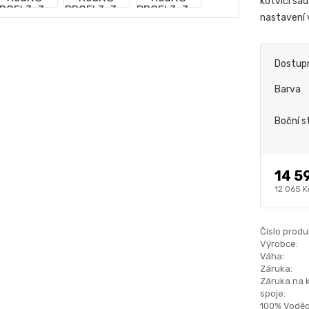
kotvící sa
nastavení
Dostup
Barva
Boční s
14 5
12 065 K
Číslo produ
Výrobce:
Váha:
Záruka:
Záruka na 
spoje:
100% Voděo