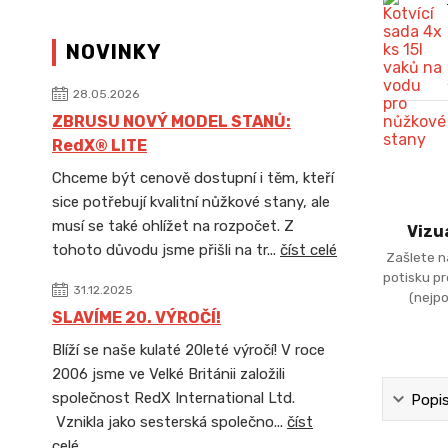
NOVINKY
28.05.2026
ZBRUSU NOVÝ MODEL STANŮ:
RedX® LITE
Chceme být cenově dostupní i těm, kteří
sice potřebují kvalitní nůžkové stany, ale
musí se také ohlížet na rozpočet. Z
Vizu
tohoto důvodu jsme přišli na tr...
číst celé
Zašlete n
potisku p
31.12.2025
(nejpo
SLAVÍME 20. VÝROČÍ!
Blíží se naše kulaté 20leté výročí! V roce
2006 jsme ve Velké Británii založili
společnost RedX International Ltd.
Popi
Vznikla jako sesterská společno...
číst
celé