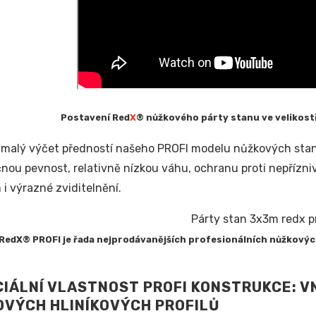
Postavení Red
X
® nůžkového párty stanu ve velikosti 
n malý výčet předností našeho PROFI modelu nůžkových stanů,
nou pevnost, relativně nízkou váhu, ochranu proti nepřízni
 i výrazné zviditelnění.
RedX® PROFI je řada nejprodávanějších profesionálních nůžkový
IÁLNÍ VLASTNOST PROFI KONSTRUKCE: V
VÝCH HLINÍKOVÝCH PROFILŮ