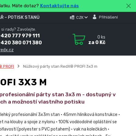
platku. Máte dotaz?
Kontaktujte nás
Ř – POTISK STANŮ
Přihlášení
CZK
 si rady? Zavolejte.
420 777 979 111
0
ks
za
0 Kč
+420 380 071 380
redx.cz
® PROFI
Nůžkový párty stan RedX® PROFI 3x3 m
OFI 3X3 M
 profesionální párty stan 3x3 m - dostupný v
ách a možností vlastního potisku
a lehký profesionální 3x3m stan • 45mm hliníková konstrukce •
et na klouby a spoje z nylonu • 100% voděodolné opláštění se
ořlavostí (polyester s PVC potahem) • vak na kolečkách •