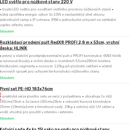
LED světlo pro nůžkové stany 220 V
• trojité LED světlo pro osvětlení vnitřního prostoru nůžkových stanů •
nízká spotřeba energie, výkon 3x 10W • nastavitelný úhel sklonu
jednotlivých lamp • IP ochrana: IP66 • jednoduché uchycení na vertikální
vzpěru střechy stanu
Skladem
Rozkládací prodejní pult RedX® PROFI 2,8 m x 53cm, vrchní
deska: HLINÍK
• pevný a stabilní prodejní/prezentační pult • PROFI konstrukce, 6063 hliník
a nylonové klouby • vrchní deska o rozměrech 53cmx280cm tvořena
hliníkovými segmenty • nosnost: 120kg při plošném zatížení • včetně
kovových spojek pro uchycení ke konstrukci nůžkového stanu
Skladem
Pivní set PE-HD 183x76cm
• praktická verze pivního setu ve verzi z polyetilenu • obsahuje 1x stůl
183cmx76cm a 2x lavice 183cmx28cm • robustní kovová konstrukce
25mm (19mm)x1mm • hmotnost sady: 29kg • odolný vůči UV záření a
vodě, vhodný pro použití v interiéru i exteriéru
Skladem
Kotvící sada 4x ks 15l vaků na vodu pro nůžkové stany