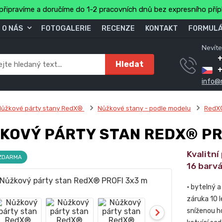
připravíme a doručíme do 1-2 pracovních dnů bez expresního pří
O NÁS
FOTOGALERIE
RECENZE
KONTAKT
FORMULÁ
Nevíte
+
Hledat
info@
Nůžkové párty stany RedX®
Nůžkové stany - podle modelu
RedX
KOVÝ PÁRTY STAN REDX® PR
Kvalitní
 ZDARMA
16 barv
• bytelný 
záruka 10 l
sníženou h