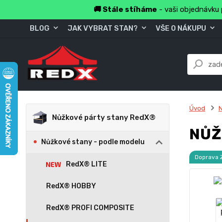
🚚 Stále stíháme
- vaši objednávku 
BLOG
JAK VYBRAT STAN?
VŠE O NÁKUPU
Úvod
Nůžkové párty stany RedX®
NŮŽ
Nůžkové stany - podle modelu
Doprava
RedX® LITE
RedX® HOBBY
RedX® PROFI COMPOSITE