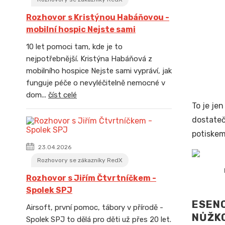
Rozhovor s Kristýnou Habáňovou -
mobilní hospic Nejste sami
10 let pomoci tam, kde je to
nejpotřebnější. Kristýna Habáňová z
mobilního hospice Nejste sami vypráví, jak
funguje péče o nevyléčitelně nemocné v
dom...
číst celé
To je je
dostateč
potiskem
23.04.2026
Rozhovory se zákazníky RedX
Rozhovor s Jiřím Čtvrtníčkem -
Spolek SPJ
ESENC
Airsoft, první pomoc, tábory v přírodě -
NŮŽKO
Spolek SPJ to dělá pro děti už přes 20 let.