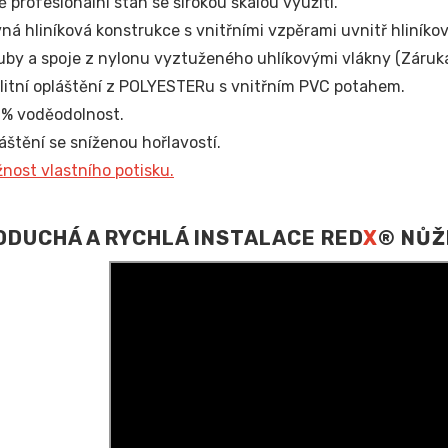
ě profesionální stan se širokou škálou využití.
ná hliníková konstrukce s vnitřními vzpěrami uvnitř hliníko
uby a spoje z nylonu vyztuženého uhlíkovými vlákny (Záruka 
litní opláštění z POLYESTERu s vnitřním PVC potahem.
% voděodolnost.
áštění se sníženou hořlavostí.
nost vlastního potisku.
DUCHÁ A RYCHLÁ INSTALACE RED
X
® NŮŽ