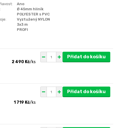
lavost:
Ano
:
Ø 45mm hliník
POLYESTER s PVC
oje:
Vyztužený NYLON
3x3 m
PROFI
Přidat do košíku
2 490 Kč
/
ks
Přidat do košíku
1 719 Kč
/
ks