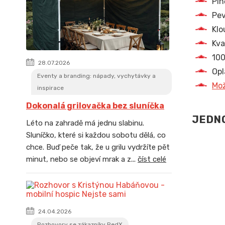
Pln
Pev
Klo
Kva
100
28.07.2026
Opl
Eventy a branding: nápady, vychytávky a
Mož
inspirace
Dokonalá grilovačka bez sluníčka
JEDNO
Léto na zahradě má jednu slabinu.
Sluníčko, které si každou sobotu dělá, co
chce. Buď peče tak, že u grilu vydržíte pět
minut, nebo se objeví mrak a z...
číst celé
24.04.2026
Rozhovory se zákazníky RedX