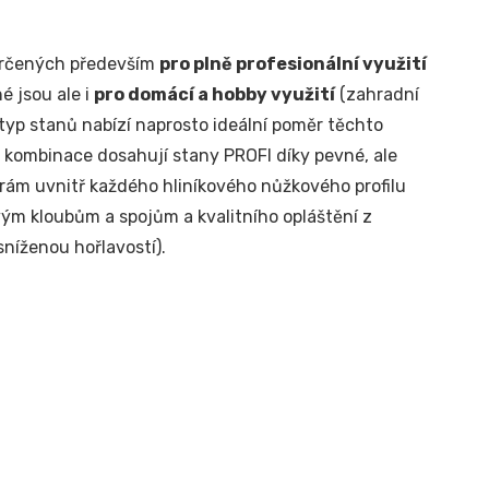
 určených především
pro plně profesionální využití
é jsou ale i
pro domácí a hobby využití
(zahradní
o typ stanů nabízí naprosto ideální poměr těchto
o kombinace dosahují stany PROFI díky pevné, ale
ěrám uvnitř každého hliníkového nůžkového profilu
ým kloubům a spojům a kvalitního opláštění z
níženou hořlavostí).