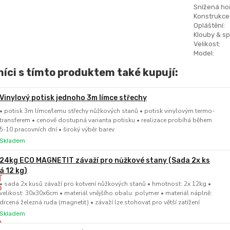
Snížená hoř
Konstrukce
Opláštění:
Klouby & sp
Velikost:
Model:
íci s tímto produktem také kupují:
Vinylový potisk jednoho 3m límce střechy
• potisk 3m límce/lemu střechy nůžkových stanů • potisk vinylovým termo-
transferem • cenově dostupná varianta potisku • realizace probíhá během
5-10 pracovních dní • široký výběr barev
Skladem
24kg ECO MAGNETIT závaží pro nůžkové stany (Sada 2x ks
á 12 kg)
• sada 2x kusů závaží pro kotvení nůžkových stanů • hmotnost: 2x 12kg •
velikost: 30x30x6cm • materiál vnějšího obalu: polymer • materiál náplně:
drcená železná ruda (magnetit) • závaží lze stohovat pro větší zatížení
Skladem