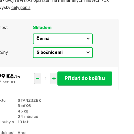
da • dvojitá vrstva opláštění na namáhaných místech • 5x
 výšky
celý popis
nost
Skladem
těny
99 Kč
/
ks
Přidat do košíku
č
bez DPH
ktu:
STAN232BK
RedX®
45 kg
24 měsíců
klouby a
10 let
dolnost:
Ano