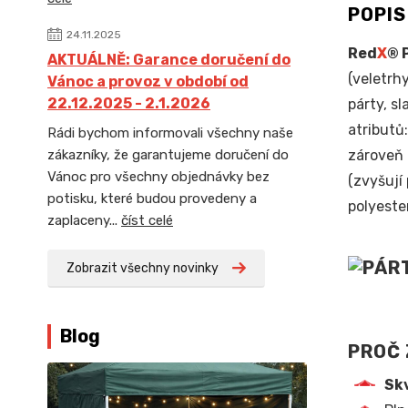
POPI
24.11.2025
Red
X
® 
AKTUÁLNĚ: Garance doručení do
(veletrhy
Vánoc a provoz v období od
22.12.2025 - 2.1.2026
párty, sl
atributů
Rádi bychom informovali všechny naše
zároveň 
zákazníky, že garantujeme doručení do
Vánoc pro všechny objednávky bez
(zvyšují
potisku, které budou provedeny a
polyeste
zaplaceny...
číst celé
Zobrazit všechny novinky
Blog
PROČ 
Skv