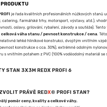
S PRODUKTU
PROFI
je řada kvalitních profesionálních nůžkových stanů
, catering, farmářské trhy, motorsport, výstavy, atd.), vhodn
avnosti, oslavy, grilování, rybaření, závody a soutěže). Tent
:
celková váha stanu / pevnost konstrukce / cena
. Tét
relativně lehké hliníkové konstrukci, dvojitým vnitřním vzp
 pevnost konstrukce o cca. 30%), extrémně odolným nylonov
ru s vnitřním potahem z PVC (100% voděodolný materiál se s
ZVOLIT PRÁVĚ RED
X
® PROFI STAN?
ělý poměr ceny, kvality a celkové váhy.