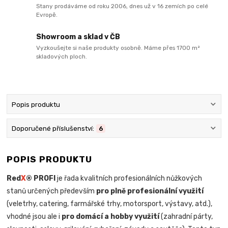
Stany prodáváme od roku 2006, dnes už v 16 zemích po celé
Evropě.
Showroom a sklad v ČB
Vyzkoušejte si naše produkty osobně. Máme přes 1700 m²
skladových ploch.
Popis produktu
Doporučené příslušenství:
6
POPIS PRODUKTU
Red
X
® PROFI
je řada kvalitních profesionálních nůžkových
stanů určených především
pro plně profesionální využití
(veletrhy, catering, farmářské trhy, motorsport, výstavy, atd.),
vhodné jsou ale i
pro domácí a hobby využití
(zahradní párty,