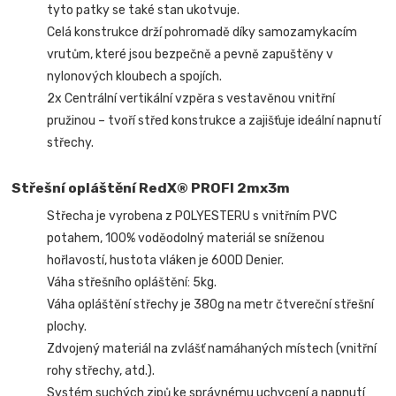
tyto patky se také stan ukotvuje.
Celá konstrukce drží pohromadě díky samozamykacím
vrutům, které jsou bezpečně a pevně zapuštěny v
nylonových kloubech a spojích.
2x Centrální vertikální vzpěra s vestavěnou vnitřní
pružinou – tvoří střed konstrukce a zajišťuje ideální napnutí
střechy.
Střešní opláštění RedX® PROFI 2mx3m
Střecha je vyrobena z POLYESTERU s vnitřním PVC
potahem, 100% voděodolný materiál se sníženou
hořlavostí, hustota vláken je 600D Denier.
Váha střešního opláštění: 5kg.
Váha opláštění střechy je 380g na metr čtvereční střešní
plochy.
Zdvojený materiál na zvlášť namáhaných místech (vnitřní
rohy střechy, atd.).
Systém suchých zipů ke správnému uchycení a napnutí