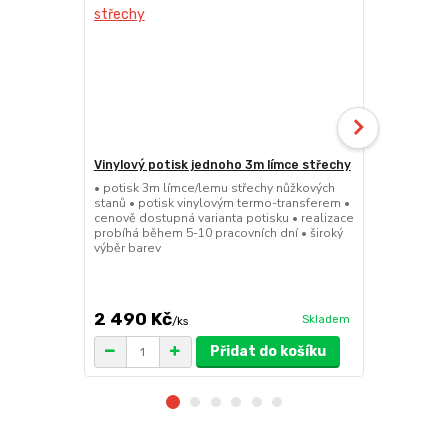
Vinylový potisk jednoho 3m límce střechy
24kg ECO M
stany (Sada
• potisk 3m límce/lemu střechy nůžkových
stanů • potisk vinylovým termo-transferem •
• sada 2x ku
cenově dostupná varianta potisku • realizace
stanů • hmotn
probíhá během 5-10 pracovních dní • široký
30x30x6cm • 
výběr barev
polymer • ma
ruda (magnet
větší zatížení
2 490 Kč
1 719 Kč
Skladem
/
ks
/
Přidat do košíku