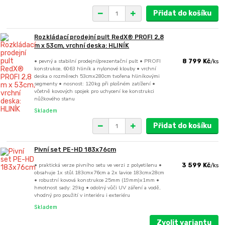
Přidat do košíku
Rozkládací prodejní pult RedX® PROFI 2,8
m x 53cm, vrchní deska: HLINÍK
• pevný a stabilní prodejní/prezentační pult • PROFI
8 799 Kč
/
ks
konstrukce, 6063 hliník a nylonové klouby • vrchní
deska o rozměrech 53cmx280cm tvořena hliníkovými
segmenty • nosnost: 120kg při plošném zatížení •
včetně kovových spojek pro uchycení ke konstrukci
nůžkového stanu
Skladem
Přidat do košíku
Pivní set PE-HD 183x76cm
• praktická verze pivního setu ve verzi z polyetilenu •
3 599 Kč
/
ks
obsahuje 1x stůl 183cmx76cm a 2x lavice 183cmx28cm
• robustní kovová konstrukce 25mm (19mm)x1mm •
hmotnost sady: 29kg • odolný vůči UV záření a vodě,
vhodný pro použití v interiéru i exteriéru
Skladem
Zvolit variantu