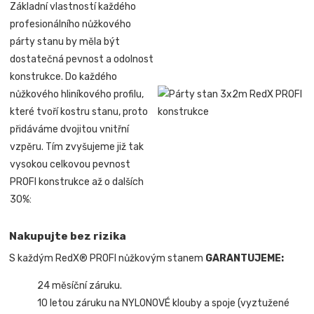
Základní vlastností každého
profesionálního nůžkového
párty stanu by měla být
dostatečná pevnost a odolnost
konstrukce. Do každého
nůžkového hliníkového profilu,
které tvoří kostru stanu, proto
přidáváme dvojitou vnitřní
vzpěru. Tím zvyšujeme již tak
vysokou celkovou pevnost
PROFI konstrukce až o dalších
30%:
Nakupujte bez rizika
S každým RedX® PROFI nůžkovým stanem
GARANTUJEME:
24 měsíční záruku.
10 letou záruku na NYLONOVÉ klouby a spoje (vyztužené