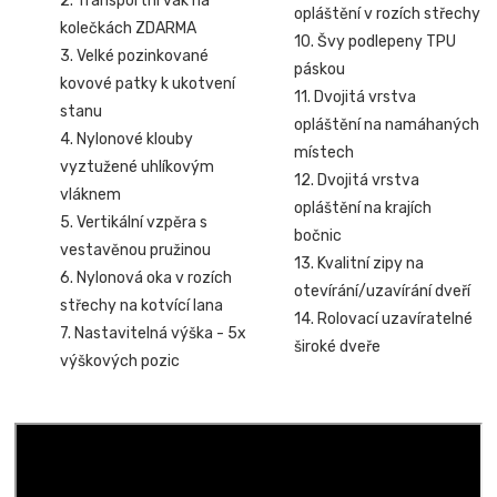
2. Transportní vak na
opláštění v rozích střechy
kolečkách ZDARMA
10. Švy podlepeny TPU
3. Velké pozinkované
páskou
kovové patky k ukotvení
11. Dvojitá vrstva
stanu
opláštění na namáhaných
4. Nylonové klouby
místech
vyztužené uhlíkovým
12. Dvojitá vrstva
vláknem
opláštění na krajích
5. Vertikální vzpěra s
bočnic
vestavěnou pružinou
13. Kvalitní zipy na
6. Nylonová oka v rozích
otevírání/uzavírání dveří
střechy na kotvící lana
14. Rolovací uzavíratelné
7. Nastavitelná výška - 5x
široké dveře
výškových pozic