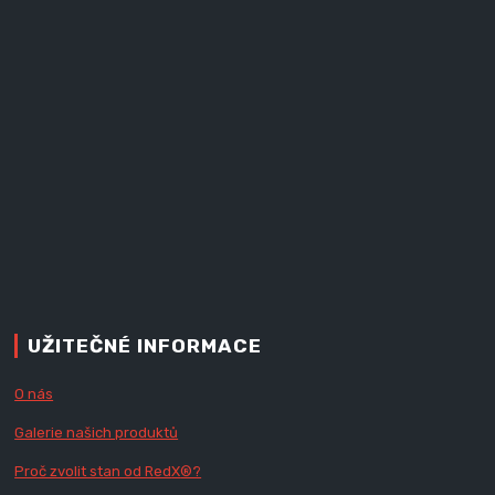
UŽITEČNÉ INFORMACE
O nás
Galerie našich produktů
Proč zvolit stan od Red
X
®?