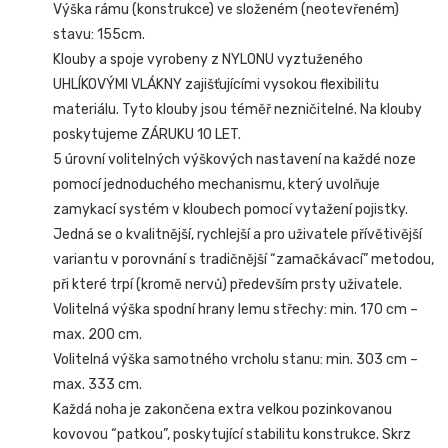
Výška rámu (konstrukce) ve složeném (neotevřeném)
stavu: 155cm.
Klouby a spoje vyrobeny z NYLONU vyztuženého
UHLÍKOVÝMI VLÁKNY zajišťujícími vysokou flexibilitu
materiálu. Tyto klouby jsou téměř nezničitelné. Na klouby
poskytujeme ZÁRUKU 10 LET.
5 úrovní volitelných výškových nastavení na každé noze
pomocí jednoduchého mechanismu, který uvolňuje
zamykací systém v kloubech pomocí vytažení pojistky.
Jedná se o kvalitnější, rychlejší a pro uživatele přívětivější
variantu v porovnání s tradičnější “zamačkávací” metodou,
při které trpí (kromě nervů) především prsty uživatele.
Volitelná výška spodní hrany lemu střechy: min. 170 cm –
max. 200 cm.
Volitelná výška samotného vrcholu stanu: min. 303 cm –
max. 333 cm.
Každá noha je zakončena extra velkou pozinkovanou
kovovou “patkou”, poskytující stabilitu konstrukce. Skrz