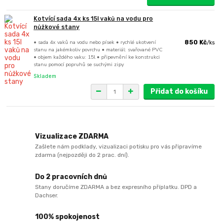
Kotvící sada 4x ks 15l vaků na vodu pro
nůžkové stany
• sada 4x vaků na vodu nebo písek • rychlé ukotvení
850 Kč
/
ks
stanu na jakémkoliv povrchu • materiál: svařované PVC
• objem každého vaku: 15l • připevnění ke konstrukci
stanu pomocí popruhů se suchými zipy
Skladem
Přidat do košíku
Vizualizace ZDARMA
Zašlete nám podklady, vizualizaci potisku pro vás připravíme
zdarma (nejpozději do 2 prac. dní).
Do 2 pracovních dnů
Stany doručíme ZDARMA a bez expresního příplatku. DPD a
Dachser.
100% spokojenost