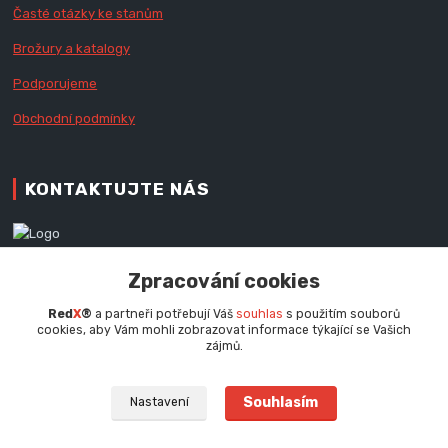
Časté otázky ke stanům
Brožury a katalogy
Podporujeme
Obchodní podmínky
KONTAKTUJTE NÁS
Zákaznická podpora RedX®
Zpracování cookies
+420 777 979 111
Po - Pá (9 - 16.30 hod.)
Red
X
®
a partneři potřebují Váš
souhlas
s použitím souborů
cookies, aby Vám mohli zobrazovat informace týkající se Vašich
info@redx.cz
zájmů.
Souhlasím
Nastavení