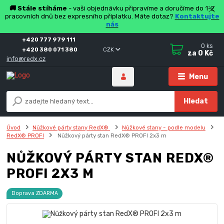
🚚 Stále stíháme
- vaši objednávku připravíme a doručíme do 1-2
pracovních dnů bez expresního příplatku. Máte dotaz?
Kontaktujte
nás
+420 777 979 111
0
ks
+420 380 071 380
CZK
za
0 Kč
info@redx.cz
Menu
Hledat
Úvod
Nůžkové párty stany RedX®
Nůžkové stany - podle modelu
RedX® PROFI
Nůžkový párty stan RedX® PROFI 2x3 m
NŮŽKOVÝ PÁRTY STAN REDX®
PROFI 2X3 M
Doprava ZDARMA