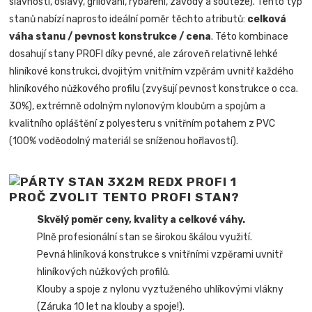
slavnosti, oslavy, grilování, rybaření, závody a soutěže). Tento typ
stanů nabízí naprosto ideální poměr těchto atributů:
celková
váha stanu / pevnost konstrukce / cena
. Této kombinace
dosahují stany PROFI díky pevné, ale zároveň relativně lehké
hliníkové konstrukci, dvojitým vnitřním vzpěrám uvnitř každého
hliníkového nůžkového profilu (zvyšují pevnost konstrukce o cca.
30%), extrémně odolným nylonovým kloubům a spojům a
kvalitního opláštění z polyesteru s vnitřním potahem z PVC
(100% voděodolný materiál se sníženou hořlavostí).
PROČ ZVOLIT TENTO PROFI STAN?
Skvělý poměr ceny, kvality a celkové váhy.
Plně profesionální stan se širokou škálou využití.
Pevná hliníková konstrukce s vnitřními vzpěrami uvnitř
hliníkových nůžkových profilů.
Klouby a spoje z nylonu vyztuženého uhlíkovými vlákny
(Záruka 10 let na klouby a spoje!).