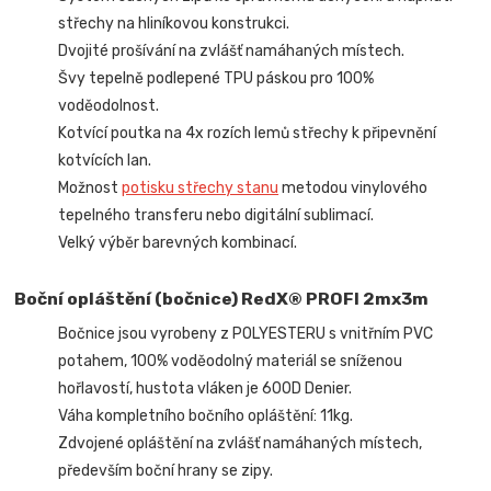
střechy na hliníkovou konstrukci.
Dvojité prošívání na zvlášť namáhaných místech.
Švy tepelně podlepené TPU páskou pro 100%
voděodolnost.
Kotvící poutka na 4x rozích lemů střechy k připevnění
kotvících lan.
Možnost
potisku střechy stanu
metodou vinylového
tepelného transferu nebo digitální sublimací.
Velký výběr barevných kombinací.
Boční opláštění (bočnice) RedX® PROFI 2mx3m
Bočnice jsou vyrobeny z POLYESTERU s vnitřním PVC
potahem, 100% voděodolný materiál se sníženou
hořlavostí, hustota vláken je 600D Denier.
Váha kompletního bočního opláštění: 11kg.
Zdvojené opláštění na zvlášť namáhaných místech,
především boční hrany se zipy.