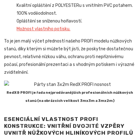
Kvalitní opláštění z POLYESTERu s vnitřním PVC potahem.
100% voděodolnost.
Opláštění se sníženou hořlavostí.
Možnost vlastního potisku.
To je jen malý výčet předností našeho PROFI modelu nůžkových
stanů, díky kterým si můžete být jisti, že poskytne dostatečnou
pevnost, relativně nízkou váhu, ochranu proti nepříznivému
počasí, profesionální prezentaci a s vhodným potiskem i výrazné
zviditelnění.
RedX® PROFI je řada nejprodávanějších profesionálních nůžkových
stanů (na obrázcích velikost 3mx3m a 3mx2m)
ESENCIÁLNÍ VLASTNOST PROFI
KONSTRUKCE: VNITŘNÍ DVOJITÉ VZPĚRY
UVNITŘ NŮŽKOVÝCH HLINÍKOVÝCH PROFILŮ