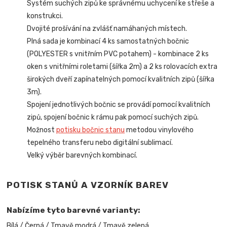
Systém suchých zipů ke správnému uchycení ke střeše a
konstrukci.
Dvojité prošívání na zvlášť namáhaných místech.
Plná sada je kombinací 4 ks samostatných bočnic
(POLYESTER s vnitřním PVC potahem) - kombinace 2 ks
oken s vnitřními roletami (šířka 2m) a 2 ks rolovacích extra
širokých dveří zapínatelných pomocí kvalitních zipů (šířka
3m).
Spojení jednotlivých bočnic se provádí pomocí kvalitních
zipů, spojení bočnic k rámu pak pomocí suchých zipů.
Možnost
potisku bočnic stanu
metodou vinylového
tepelného transferu nebo digitální sublimací.
Velký výběr barevných kombinací.
POTISK STANŮ A VZORNÍK BAREV
Nabízíme tyto barevné varianty:
Bílá / Černá / Tmavě modrá / Tmavě zelená