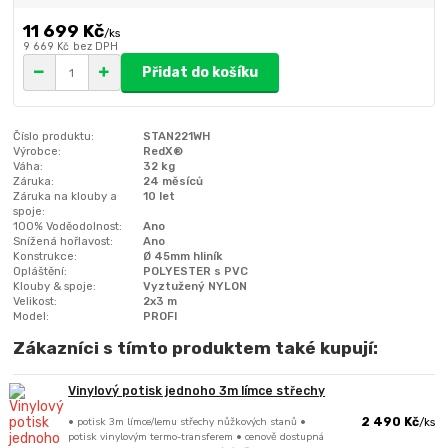
11 699 Kč
/
ks
9 669 Kč
bez DPH
Přidat do košíku
Číslo produktu:
STAN221WH
Výrobce:
RedX®
Váha:
32 kg
Záruka:
24 měsíců
Záruka na klouby a
10 let
spoje:
100% Voděodolnost:
Ano
Snížená hořlavost:
Ano
Konstrukce:
Ø 45mm hliník
Opláštění:
POLYESTER s PVC
Klouby & spoje:
Vyztužený NYLON
Velikost:
2x3 m
Model:
PROFI
Zákazníci s tímto produktem také kupují:
Vinylový potisk jednoho 3m límce střechy
• potisk 3m límce/lemu střechy nůžkových stanů •
2 490 Kč
/
ks
potisk vinylovým termo-transferem • cenově dostupná