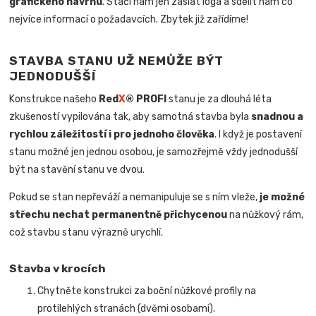
grafického návrhu
. Stačí nám jen zaslat loga a sdělit nám co
nejvíce informací o požadavcích. Zbytek již zařídíme!
STAVBA STANU UŽ NEMŮŽE BÝT
JEDNODUŠŠÍ
Konstrukce našeho
Red
X
® PROFI
stanu je za dlouhá léta
zkušeností vypilována tak, aby samotná stavba byla
snadnou a
rychlou záležitostí i pro jednoho člověka
.
I když je postavení
stanu možné jen jednou osobou, je samozřejmě vždy jednodušší
být na stavění stanu ve dvou.
Pokud se stan nepřeváží a nemanipuluje se s ním vleže,
je možné
střechu nechat permanentně přichycenou
na nůžkový rám,
což stavbu stanu výrazně urychlí.
Stavba v krocích
Chytněte konstrukci za boční nůžkové profily na
protilehlých stranách (dvěmi osobami).