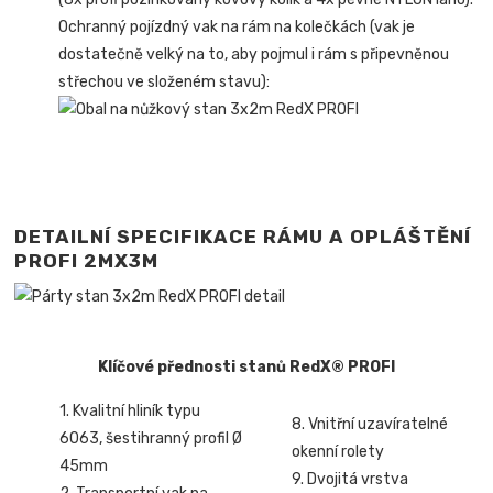
Ochranný pojízdný vak na rám na kolečkách (vak je
dostatečně velký na to, aby pojmul i rám s připevněnou
střechou ve složeném stavu):
DETAILNÍ SPECIFIKACE RÁMU A OPLÁŠTĚNÍ
PROFI 2MX3M
Klíčové přednosti stanů RedX® PROFI
1. Kvalitní hliník typu
8. Vnitřní uzavíratelné
6063, šestihranný profil Ø
okenní rolety
45mm
9. Dvojitá vrstva