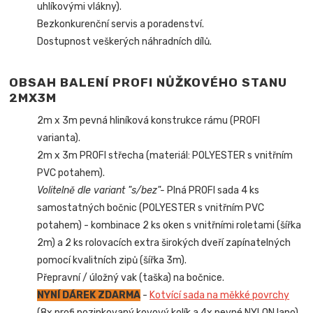
uhlíkovými vlákny).
Bezkonkurenční servis a poradenství.
Dostupnost veškerých náhradních dílů.
OBSAH BALENÍ PROFI NŮŽKOVÉHO STANU
2MX3M
2m x 3m pevná hliníková konstrukce rámu (PROFI
varianta).
2m x 3m PROFI střecha (materiál: POLYESTER s vnitřním
PVC potahem).
Volitelně dle variant "s/bez"-
Plná PROFI sada 4 ks
samostatných bočnic (POLYESTER s vnitřním PVC
potahem) - kombinace 2 ks oken s vnitřními roletami (šířka
2m) a 2 ks rolovacích extra širokých dveří zapínatelných
pomocí kvalitních zipů (šířka 3m).
Přepravní / úložný vak (taška) na bočnice.
NYNÍ DÁREK ZDARMA
-
Kotvící sada na měkké povrchy
(8x profi pozinkovaný kovový kolík a 4x pevné NYLON lano).